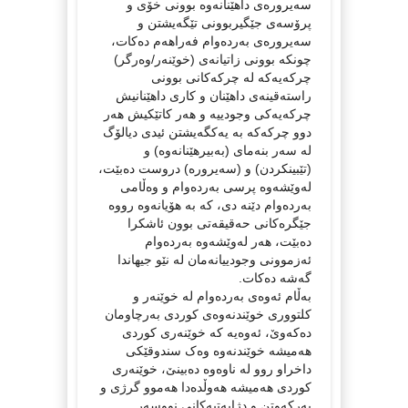
سەیرورەى داهێنانەوە بوونی خۆی و
پرۆسەی جێگیربوونى تێگەیشتن و
سەیرورەى بەردەوام فەراهەم دەكات،
چونكە بوونی زاتیانەی (خوێنەر/وەرگر)
چركەیەكە لە چركەكانی بوونی
راستەقینەى داهێنان و كاری داهێنانیش
چركەیەكی وجودییە و هەر كاتێكیش هەر
دوو چركەكە بە یەكگەیشتن ئیدی دیالۆگ
لە سەر بنەماى (بەبیرهێنانەوە) و
(تێبینكردن) و (سەیرورە) دروست دەبێت،
لەوێشەوە پرسی بەردەوام و وەڵامی
بەردەوام دێنە دی، كە بە هۆیانەوە رووە
جێگرەکانى حەقیقەتی بوون ئاشكرا
دەبێت، هەر لەوێشەوە بەردەوام
ئەزموونی وجودییانەمان لە نێو جیهاندا
گەشە دەكات.
بەڵام ئەوەى بەردەوام لە خوێنەر و
کلتوورى خوێندنەوەى کوردى بەرچاومان
دەکەوێ، ئەوەیە کە خوێنەرى کوردى
هەمیشە خوێندنەوە وەک سندوقێکی
داخراو روو لە ناوەوە دەبینێ، خوێنەرى
کوردى هەمیشە هەوڵدەدا هەموو گرژی و
بەرکەوتن و دژایەتیەکانی نووسەر