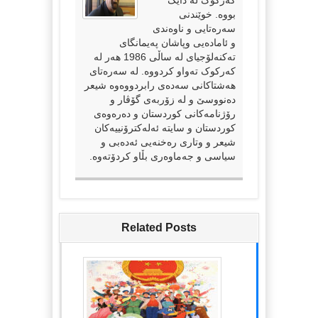
بووە. خوێندنی
سەرەتایی و ناوەندی
و ئامادەیی وپاشان پەیمانگای
تەکنەلۆجیای لە ساڵی 1986 هەر لە
کەرکوک تەواو کردووە. لە سەرەتای
هەشتاکانی سەدەی رابردووەوە شیعر
دەنووسێ و لە زۆربەی گۆڤار و
رۆژنامەکانی کوردستان و دەرەوەی
کوردستان و سایتە ئەلەکترۆنییەکان
شیعر و وتاری رەخنەیی ئەدەبی و
سیاسی و جەماوەری بڵاو کردۆتەوە.
Related Posts