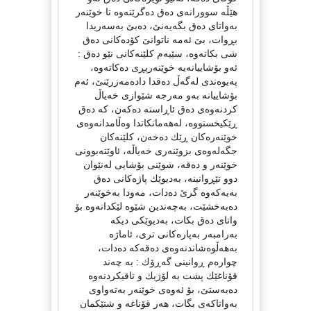
هێڵە سوورانەی دەق دەگرێتەوە تا خوێنەر
بەواتای دەق بگەیەنێ، دەبێ بەسەریدا
بڕوات، بێ ئەمە ناتوانێ كۆدەكانی دەق
شی بكاتەوە، سێیەم كلێنەكانی نێو دەق :
ئەو بۆشاییانەیە خوێنەرپڕی دەكاتەوە،
پەیوەندی لەگەڵ دەقدا دادەمەزرێنێ، ئەم
بۆشاییانە بەو مەرجە شێوازی خەیاڵ
كردنەوەی دەق ئاڕاستە دەكەن، كە دەق
ڕێكیخستووە، لەهەمانكاتدا وەڵامدانەوەی
خوێنەرەكان ڕێك دەخەن، كلێنەكان
جگەلەوەی بزوێنەری خەیاڵە، ئاوێتەبوونی
خوێنەر و دەقە، شوێنی بۆشایی لەنێوان
دوو تێڕوانینە، بەدیوێك پاژەكانی دەق
بەیەكەوە گرێ دەدات، مەودا بەخوێنەر
دەبەخشێت، بەچەندین شێوە لێكدانەوە بۆ
واتای دەق بكات، بەدیوێكی دیكە
بەرامبەر بەپارەكانی تری، ئاماژە
بەهەڵوەشاندنەوەی دەقەكە دەدات،
چوارەم ڕوانینی گەڕۆك : بە چەند
قۆناغێك پشت بە لۆژیك و تاقیكردنەوە
دەبەستێ، بۆ ئەوەی خوێنەر بەتەواوی
بەواتاكەی بگات، هەر قۆناغە و شتێكمان