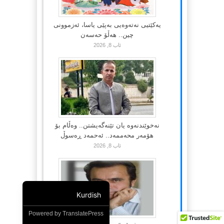
یەکێتیی نەتەوەیی بەپێی یاسا، ئەزموونی
چین.. هەڵۆ حەسەن
ئاب 8, 2026
نەخوێندنەوە یان تێنەگەیشتن.. وەڵام بۆ
هۆمەر محەممەد.. ئەحمەد ڕەسوڵ
ئاب 8, 2026
Kurdish
Powered by
TranslatePress