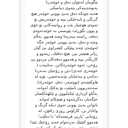
بێگومان لەنێوان دەق و خوێنەردا
پەیوەندییەكی پتەوی دینامیكی
هەیە،چونكە دەق بەبێ بوونی خوێنەر هیچ
گرنگی و بایەخێكی نییە و خوێنەریش بۆ
ئەوەی هۆشیار بێت و ڕوانینەكانی بۆ خۆی
و بوون بگۆڕێت پێویستی بە خوێندنەوەی
دەقە، ڕاستە سەرەتا وشە هەبوو. بەڵام
وشە و دەق، بەبێ ‌بوونی خوێنەر جگە
لەوێنەی چەند پیتێكی كێشراوی بێ گیان
زیاتر هیچیتر نین. هیچ دەقێك، زیندوو و
كاریگەر نییە و هەموو دەقەكان مردوو بێ
ڕۆحن، ئەوە خوێنەرەكانن، بەتایبەت (
خوێنەری جددی) دێن و ڕۆحیان بەبەردا
دەكەن و مەعنایان پێدەبەخشن، بۆیە لە
هاوكێشەی (نووسەر، دەق، خوێنەر)دا،
سەنتەربوون نامێنێت بۆ یەكێك لەوانە،
بەڵكو كرداری تێكەڵبوون و تێكهەڵكشان
جێگەیان دەگرێتەوە و هیچكام لەوانە
ناتوانن بەبێ بوونی ئەوی دیكە گرنگ و
واتادار بن، کارلۆس ڕوزی زافۆن، لە
ڕۆمانی “یاریی فریشتەکە” دا دەڵێت”
هەموو كتێبێك بەردەوام چەند ڕۆحێك تێیدا
دەژی، ڕۆحی نووسەرێك كە كتێبەكەی