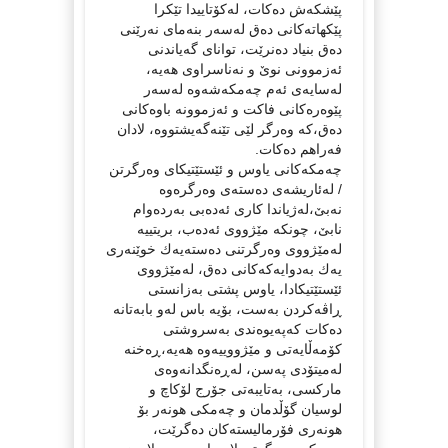
پێشكەش دەكات، لەكۆتاییدا تێكرا
پێكهاتەكانی دەق لەسەر بنەمای نەرێنی
دەق بنیاد دەنرێت، توانای گەیاندنی
ئەزموونی نوێ و نەناسراوی هەیە،
لەسایەی ئەم چەمكەشەوە لەسەر
پێوەرەكانی فاكت و ئەزموونە باوەكانی
دەق،كە وەرگر لێی تێنەگەیشتووە، لادان
فەراهم دەكات.
چەمكەكانی یاوس و ئێستێتیكای وەرگرتن
/ لەئاریشەی دەستەی وەرگرەوە
نەبێ،لەژیاندا كاری ئەدەبی بەردەوام
نابێ، چونكە مێژووی ئەدەب، بریتییە
لەمێژووی وەرگرتنی دەستەیەك خوێنەری
یەك بەدوایەكەكانی دەق، لەمێژووی
ئێستێتیكادا، یاوس پشتی بەزانستی
ڕاڤەكردن بەست، بۆیە باس لەو بابەتانە
دەكات كەپەیوەندی بەسروشتی
كۆمەڵایەتی و مێژووییەوە هەیە،ڕەخنە
لەمیتۆدی پەسن، لەڕەنگدانەوەی
ماركسی، بەتایبەتی جۆرج لۆكاچ و
لوسیان گۆڵدمان و چەمكی هونەر بۆ
هونەری فۆرمالیستەكان دەگرێت،