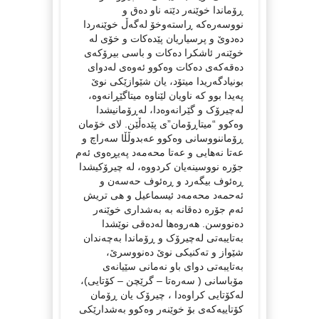
ڕۆماندا خوێنەر دێتە ناو دەق و
نووسەرەکە ڕاستەوخۆ لەگەڵ خوێنەردا
دەدوێ و پرسیاریان پێدەکات و خۆی لە
خوێنەر ئاشکرا دەکات و باسی بیرۆکەی
دەقەکەی دەکات وەکوو ئەوەی لەدوای
بونیادگەریدا میتۆد، یان شێوازێکی نوێ
پەیدا بوو کە ناویان لێناوە میتاگێڕانەوە،
لەچیرۆک و گێرانەوەدا، لەڕۆمانیشدا
وەکوو “میتاڕۆمان”ی پێدەڵێن. لای خۆمان
ڕۆماننووسانی وەکوو عەبدوڵڵا سەراچ و
عەتا نەهایی و عەتا محەمەد پەیڕەوی ئەم
جۆرە نووسینەیان کردووە، لە چیرۆکیشدا
ڕەئوف بیگەرد و ڕەئوف حەسەن و
ئەحمەد محەمەد ئیسماعیل و هی تریش
ئەم جۆرە دەقانە بە بەشداری خوێنەر
دەنووسن. هەروەها لەدەقی نوێشدا
بەتایبەتی لەچیرۆک و ڕۆماندا بەچەندان
شێواز و تەکنیکی نوێ دەنووسرێ،
بەتایبەتی دوای باو نەمانی سێیانەی
مۆباسانی ( سەرەتا – گرێچن – کۆتایی)،
لەکۆتایی کراوەدا ، چیرۆک یان ڕۆمان
کۆتاییەکەی بۆ خوێنەر وەکوو بەشدارێکی