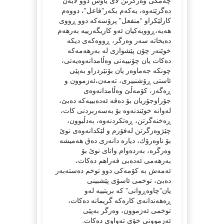
چەمكی وەرگرتن لای یاوس دوو لایەن
دەگرێتەوە، یەكەم بكەر”فاعل”، دووەم
كارلێكراو “منفعل” پرۆسەكە دوو ڕووی
هەیە،ڕوویەكیان ئەو كاریگەرییە بەرهەم
دەیخاتە سەر وەرگر، ڕووەكەی دیكە
خوێنەر چۆن پێشوازی لە بەرهەمەكە
دەكات یان چۆنییەتی وەڵامدانەوەیەتی،
چونكە جەماوەر یان بۆنێردراو بەپێی
ئاستی ڕۆشنبیری، تەمەن،ئەزموون و
ڕەگەز، كۆمەڵێ وەڵامدانەوەی
جۆراوجۆریان بۆ دەقە ئەدەبییەكە دەبێ،
لەوانە خوێندنەوە بۆ بەسەربردنی كات،
ڕەخنەگرتن، ڕەتكردنەوە، بەدڵبوون،
چێژوەرگرتن لەفۆرم و لێكدانەوەی نوێ
بۆ ناوەرۆك، دیارە دانەری دەق هەمیشە
وەرگرە، بەردەوام واتای نوێ بۆ
بەرهەمی ئەدەبی فەراهم دەكات،
ئەمەش بە كۆمەكی دوو توخم دەستەبەر
دەبێ، توخمی ئاسۆی پێشبینی
یان”چاوەڕوانی” كە بریتییە لەو
ڕەهەندانەی كارەكە گریمانە دەكات،
توخمی ئەزموون، وەرگر بەپێی
ئەزموونی خۆی تەواوی دەكات.