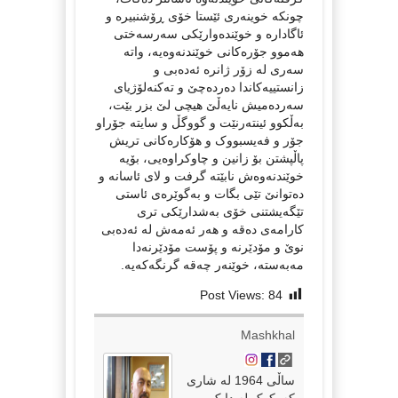
چونکە خوینەری ئێستا خۆی ڕۆشنبیرە و
ئاگادارە و خوێندەوارێکی سەرسەختی
هەموو جۆرەکانی خوێندنەوەیە، واتە
سەری لە زۆر ژانرە ئەدەبی و
زانستییەکاندا دەردەچێ و تەکنەلۆژیای
سەردەمیش نایەڵێ هیچی لێ بزر بێت،
بەڵکوو ئینتەرنێت و گووگڵ و سایتە جۆراو
جۆر و فەیسبووک و هۆکارەکانی تریش
پاڵپشتن بۆ زانین و چاوکراوەیی، بۆیە
خوێندنەوەش نابێتە گرفت و لای ئاسانە و
دەتوانێ تێی بگات و بەگوێرەی ئاستی
تێگەیشتنی خۆی بەشدارێکی تری
کارامەی دەقە و هەر ئەمەش لە ئەدەبی
نوێ و مۆدێرنە و پۆست مۆدێرنەدا
مەبەستە، خوێنەر چەقە گرنگەکەیە.
Post Views:
84
Mashkhal
ساڵی 1964 لە شاری
کەرکوک لە دایک