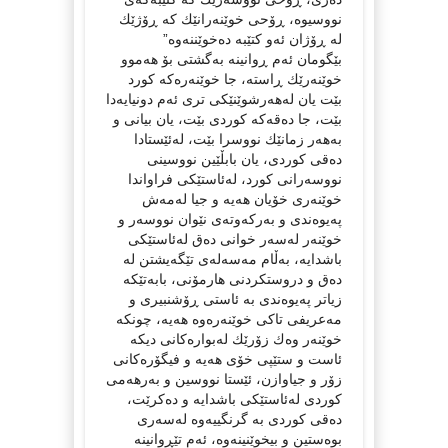
نووسیوە، ڕۆحی خوێنەرانێك كە ڕۆژێك
لە ڕۆژان ئەو كتێبە دەخوێننەوە”
بێگومان ئەم ڕوانینە بەگشتی بۆ هەموو
خوێنەرێك ڕاستە، جا خوێنەرەكە كورد
بێت یان لەهەرشوێنێكی تری ئەم دونیایەدا
بێت، جا دەقەكە كوردی بێت، یان بیانی و
بەهەر زمانێك نووسرا بێت، لەئێستادا
دەقی كوردی، یان بابڵێین نووسینی
نووسەرانی كورد، لەئاستێكی فراواندا
خوێنەری خۆیان هەیە و جیا لەمەش
پەیوەندی و بەركەوتەی نێوان نووسەر و
خوێنەر لەسەر خوانی دەق لەئاستێكی
باشدایە، بەڵام مەسەلەی تێگەیشتن لە
دەق و دروستكردنی هارمۆنی، بابەتێكە
زیاتر پەیوەندی بە ئاستی ڕۆشنبیری و
مەعریفی تاكی خوێنەرەوە هەیە، چونكە
خوێنەر وەك زۆرێك لەبوارەكانی دیكە
ئاست و ستێپی خۆی هەیە و فیگۆرەكانی
زۆر و جیاوازن، ئێستا نووسین و بەرهەمی
كوردی لەئاستێكی باشدایە و دەكرێت،
دەقی كوردی بە گرنگییەوە لەسەری
بوەستین و بیخوێنینەوە، ئەم تێڕوانینە