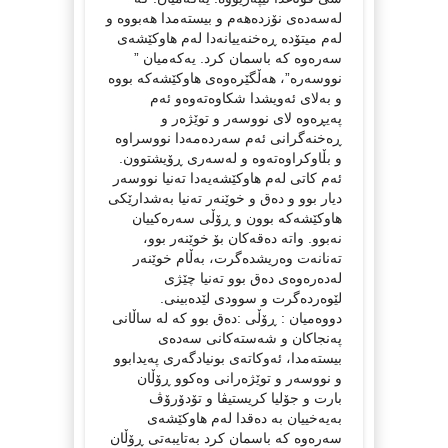
لەسەدەی نۆزدەهەم و بیستەمدا هەبووە و
لەم میتۆدە ڕەخنەییانەدا لەم هاوکێشەی
سەرەوە کە باسمان کرد. یەکەمیان ”
نووسەرە”، هەڵگێرەوەی هاوکێشەکە بووە
و بەلای ئەویشدا شکاوەتەوەو ئەم
پەیڕەوە لای نووسەر و توێژەر و
ڕەخنەگرانی ئەم سەردەمەدا نووسراوە
و بڵاوکراوەتەوە و لەسەری ڕۆیشتوون.
ئەم کاتی لەم هاوکێشەیەدا تەنیا نووسەر
دیار بوو و دەق و خوێنەر تەنیا بەشدارێکی
هاوکێشەکە بوون و ڕۆڵی سەرەکییان
نەبوو. واتە دەقەکان بۆ خوێنەر بوو،
تەنانەت وەریشدەگرت، بەڵام خوێنەر
لەدەرەوەی دەق بوو تەنیا چێژی
لێوەردەگرت و سوودی لێدەبینی.
دووەمیان : ڕۆڵی :دەق بوو کە لە ساڵانی
پەنجاکان و شەستەکانی سەدەی
بیستەمدا، ئەوکاتەی بونیادگەری پەیدابوو
و نووسەر و توێژەرانی وەکوو ڕۆڵان
بارت و جۆلیا کریستیڤا و تۆدۆرۆڤ
بەیەخییان بە دەقدا لەم هاوکێشەی
سەرەوە کە باسمان کرد بەتایبەتی ڕۆڵان