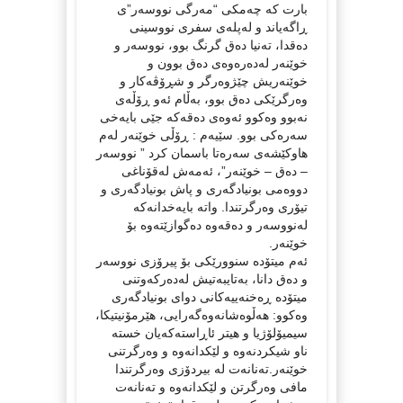
بارت کە چەمکی “مەرگی نووسەر”ی
ڕاگەیاند و لەپلەی سفری نووسینی
دەقدا، تەنیا دەق گرنگ بوو، نووسەر و
خوێنەر لەدەرەوەی دەق بوون و
خوێنەریش چێژوەرگر و شڕۆڤەکار و
وەرگرێکی دەق بوو، بەڵام ئەو ڕۆڵەی
نەبوو وەکوو ئەوەی دەقەکە جێی بایەخی
سەرەکی بوو. سێیەم : ڕۆڵی خوێنەر لەم
هاوکێشەی سەرەتا باسمان کرد ” نووسەر
– دەق – خوێنەر”، ئەمەش لەقۆناغی
دووەمی بونیادگەری و پاش بونیادگەری و
تیۆری وەرگرتندا. واتە بایەخدانەکە
لەنووسەر و دەقەوە دەگوازێتەوە بۆ
خوێنەر.
ئەم میتۆدە سنوورێکی بۆ پیرۆزی نووسەر
و دەق دانا، بەتایبەتیش لەدەرکەوتنی
میتۆدە ڕەخنەییەکانی دوای بونیادگەری
وەکوو: هەڵوەشانەوەگەرایی، هێرمۆنیتیکا،
سیمیۆلۆژیا و هیتر ئاڕاستەکەیان خستە
ناو شیکردنەوە و لێکدانەوە و وەرگرتنی
خوێنەر.تەنانەت لە بیردۆزی وەرگرتندا
مافی وەرگرتن و لێکدانەوە و تەنانەت