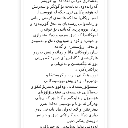
بەشداری کردنی لەدەقدا بۆ خوێنەر
گەڕاندەوە، تەنانەت بۆ گوێگر و بینەریش
لە هونەرەکانی تری جگە لە نووسیندا.
لەم نوێکاریانەدا کە هاتنەدی لایەنی زمانی
و زمانەوانی ڕستەیان بە دەق گۆڕییەوە و
زمان بووە پردی گەیاندن بۆ خوێنەر.
لەوکاتەدا کە دەق بەرەو و دەلالەتخوازی
و شیفرە و کۆد و ئەودیوی دەق و تەمومژ
و دەقی ڕۆشنبیری و گەمە
شاردراوەکانی مانا و زمانەوانیش بەرەو
هاوکێشەی ” گادامێر”ی دەبرد کە بریتی
بوو لە تێگەیشتن و تەئویلی و
پراکتیزەکردن.
نووسینەکانی بارت و کریستیڤا و
تۆدۆرۆڤ و دواییش نووسینەکانی
سیمیۆلۆژیستەکانی وەکوو ئەمبرتۆ ئیکۆ و
بنەماکانی فەلسەفەی فینۆمینۆلۆژیای
هۆسرێڵ و هایدگەر و گادامێر کە ڕۆڵی
وەرگر لە توانا و نوسینی دەقدا بەرز
دەنرخێنن و لای ئەوان مانا بایەخی دەق
دیاری دەکات و کارلێکی دەق و خوێنەر
ئاوێتەی یەکتر دەبن.
لەدەقی نوێدا بەتایبەتی لە چیرۆک و