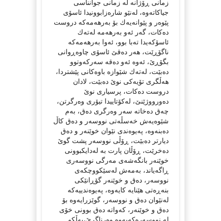
زمانی ڕۆژانە لە زمانی جوانناسی
جیاكاتەوە، لەنێو شارەزابوونیدا ئاسۆی
پێوەر و پێوانەیەك بۆ بەرهەمەكە دروست
دەكات، گەر ئەو بەرهەمە لەتەك
ئاسۆكەیدا تەبا بوو، ئەوا بەرهەمەكە
ناگۆڕێت، هەر دەقێ ئاسۆی چاوەڕوانی
بگۆڕێ، ئەوە ئەو دەقە سەركەوتوو
دەبێت، لەتەك شێوازە باوەكانی پێشتردا،
هەڵگری تۆیەكی نوێ دەبێت، لادان
دروست دەكات، پرسیاری نوێ
دەورووژێنێ، لەكۆتاییدا تیۆری وەرگرتن،
چەق دەخاتە سەر وەرگری دەق، بەم
شێوەیەش خەسڵەتی نووسەر و دەق كاڵ
دەبنەوە، پەیوەندی نێوان خوێنەر و دەق
دیارتر دەبێت، ڕۆڵی نووسەر پشت گوێ
دەخرێت، ڕۆڵان پارت بە لەدایكبوونی
خوێنەر بانگەشەی مەرگی نووسەری
ڕاگەیاند، بەمەش لەسێكووچكەی
نووسەر، دەق و خوێنەر گۆڕانێكی
بنەڕەتی هێنایە كایەوە، پەیوەندییەكە
لەنێوان دەق و نووسەر، گوێزرایەوە بۆ
دەق و خوێنەر، كەواتە دەق بوونی خۆی
لە نووسەرەكەیەوە وەرناگرێ،بەڵكو