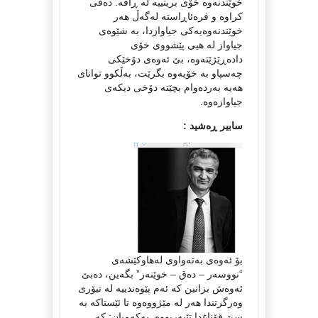
خوێندنەوە خۆی بریتییە لە ڕاڤە. دەقی
کراوە و فرەئاڕاستە لەگەڵ هەر
خوێندنەوەیەکی جیاوازدا، بە شێوەی
جیاواز لە هیی پێشووی خۆی
دادەڕێژێتەوە، بێ ئەوەی دۆخێکی
چەسپاو بە خۆیەوە بگرێت، بەڵکوو توانای
هەیە بەردەوام بچێتە دۆخی دیکەی
جیاوازەوە.
سابیر ڕەشید :
بۆ ئەوەی بەتەواوی لەهاوکێشەی
“نووسەر – دەق – خوێنەر” بگەین، دەبێ
ئەوەش بزانین کە ئەم پێوەندییە لە تیۆری
وەرگرتندا هەر لە مێژووەوە تا ئێستاکە بە
سێ قۆناغدا تێپەریووە. یەکەمیان: کە