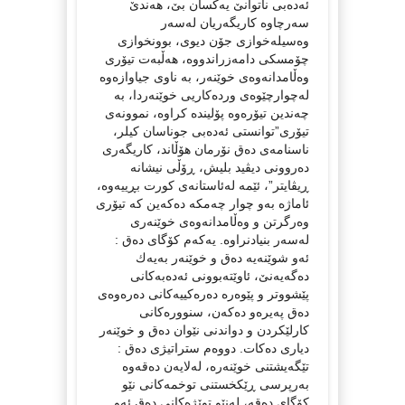
ئەدەبی ناتوانێ یەكسان بێ، هەندێ
سەرچاوە كاریگەریان لەسەر
وەسیلەخوازی جۆن دیوی، بوونخوازی
چۆمسكی دامەزراندووە، هەڵبەت تیۆری
وەڵامدانەوەی خوێنەر، بە ناوی جیاوازەوە
لەچوارچێوەی وردەكاریی خوێنەردا، بە
چەندین تیۆرەوە پۆلیندە كراوە، نموونەی
تیۆری”توانستی ئەدەبی جوناسان كیلر،
ناسنامەی دەق نۆرمان هۆڵاند، كاریگەری
دەروونی دیڤید بلیش، ڕۆڵی نیشانە
ڕیڤایتر”، ئێمە لەئاستانەی كورت بڕییەوە،
ئاماژە بەو چوار چەمكە دەكەین كە تیۆری
وەرگرتن و وەڵامدانەوەی خوێنەری
لەسەر بنیادنراوە. یەكەم كۆگای دەق :
ئەو شوێنەیە دەق و خوێنەر بەیەك
دەگەیەنێ، ئاوێتەبوونی ئەدەبەكانی
پێشووتر و پێوەرە دەرەكییەكانی دەرەوەی
دەق پەیرەو دەكەن، سنوورەكانی
كارلێكردن و دواندنی نێوان دەق و خوێنەر
دیاری دەكات. دووەم ستراتیژی دەق :
تێگەیشتنی خوێنەرە، لەلایەن دەقەوە
بەرپرسی ڕێكخستنی توخمەكانی نێو
كۆگای دەقە، لەنێو توێژەكانی دەق ئەو