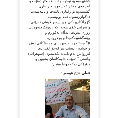
گشتییەوە بۆ نوخبە و تاك هەنگاو دەنێت و
لەڕووی مەعریفەشەوە لە زانیاری
گشتییەوە بۆ زانیاری تایبەت و تایبەتمەند
دەگوازرێتەوە، ئەم پڕۆسەیە
گۆڕانكارییەكی جیهانییە و لایەنی ئەرێنی
و نەرێنی خۆی هەیە، كە ڕوونكردنەوەیان
زۆری دەوێت، بەڵام لەفۆڕم و
وێنەگشتییەكەیدا و بۆ دووبارە
تێگەیشتنەوە لەپەیوەندی و بەهاكانی دەق
و خوێنەر، دەبێت بیر لەجۆرێكی دی
لەڕوانین لەم بابەتە بكەینەوە. (سوهراب)
واتەنی ” دەبێت چاوەكانمان بشۆین و
جۆرێكی دیكە دونیا ببینین”
عەلی شێخ عومەر :