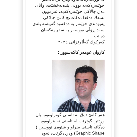
خوێنەرەكەیە بوونی پێدەبەخشێت، واتای
دەق چالاكی خوێنەرەكەیە، ئەزموون
لەتەك دەقدا دەكات،چ كاتێ چالاكی
پەیوەندی خوێنەر بە دەقەوە گەیشتە پلەی
سەد،ڕۆڵی نووسەر بە سفر یەكسان
دەبێت.
كەركوك گەڵاڕێزانی ٢٠٢٤
کاروان عومەر کاکەسوور :
هەر کاتێ دەق لە ئاستی گوتراوەوە، یان
وردتر بگوترێت لە ئاستی نەبینراوەوە
دەگاتە ئاستی بینراو و شێوەی نووسین (
Graphic Shape) وەردەگرێت، ئەوە