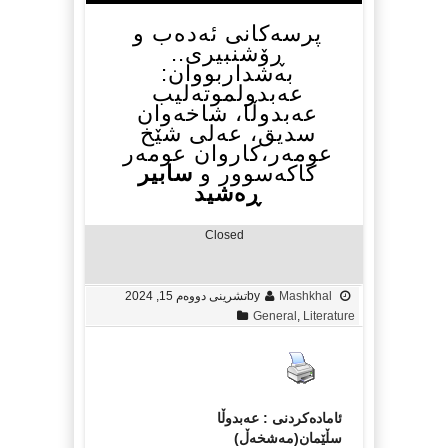
پرسەکانی ئەدەب و
ڕۆشنبیری..
بەشداربووان:
عەبدولموتەلیب
عەبدوڵا، شاخەوان
سدیق، عەلی شێخ
عومەر،کاروان عومەر
کاکەسوور و
سابیر
ڕەشید
Closed
Mashkhal
by
تشرینی دووەم 15, 2024
General
,
Literature
ئامادەکردنی : عەبدوڵا
سڵێمان(مەشخەڵ)