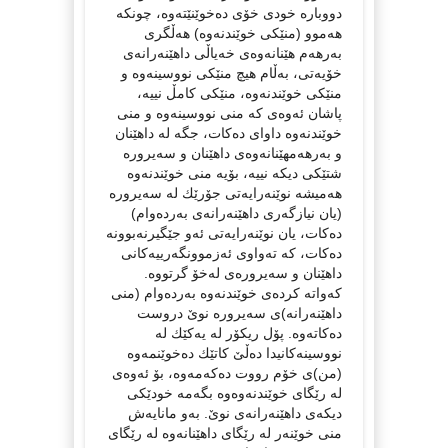
دووبارە خودى خۆى دەخوێنێتەوە، چونكە
هەموو (منێكى خوێندنەوە) هەڵگرى
بەرهەم هێنانەوەى خەیاڵى داهێنەرانەى
خۆیەتى، بەڵام هیچ منێكى نووسینەوە و
منێكى خوێندنەوە، منێكى كامڵ نییە،
پاشان ئەوەى كە منى نووسینەوە و منى
خوێندنەوە داواى دەكات، جگە لە داهێنان
و بەرهەمهێنانەوەى داهێنان و سەیرورە
شتێكى دیكە نییە، بۆیە منى خوێندنەوە
هەمیشە نوێنەرایەتى جۆرێك لە سەیرورە
(یان نیازگەرى داهێنەرانەى بەردەوام)
دەكات، یان نوێنەرایەتى ئەو جێگیرنەبوونە
دەكات، كە تەواوى ئەزموونگەرییەكانى
داهێنان و سەیرورەى لەخۆ گرتووە.
کەواتە كردەى خوێندنەوە بەردەوام (منى
داهێنەرانە)ى سەیرورە نوێ‌ دروست
دەكاتەوە. پۆل ریكۆر لە یەكێك لە
نووسینەكانیدا دەڵێ‌ كاتێك دەخوێنمەوە
(من)ى خۆم رووت دەكەمەوە، بۆ ئەوەى
لە رێگاى خوێندنەوەوە بگەمە خودێكى
دیكەى داهێنەرانەى نوێ‌. بەو مانایەش
منى خوێنەر لە رێگای داهێنانەوە لە رێگاى