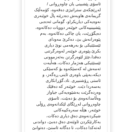
ئاسۆی پێشبینی یان چاوەڕوانی /
لەڕێچكەی ستراتیژی دەقەوە، كۆمەڵێک
گریمانەی هاوبەش دەدرێتە پاڵ خوێنەری
نەوەیەكی دیاریكراو، گومانی ئەدەبی
پێشبینییەكانی خوێنەر دووپات دەكاتەوە،
دەیگۆڕێت، یان چاكی دەكاتەوە، بەم
پێوەرانەش بێ، دەكرێ مەودای
ئێستێتیكی بۆ بەرهەمی نوێ دیاری
بكرێ،پێوەری خوێنەر لەوەرگرتنی
دەقدا،چێژ لێوەرگرتن بەئەزموونی
ئێستێتیكی هەژمار دەكات، هەڵبەت
ئەمەش لە كەسێكەوە بۆ كەسێكی
دیكە،بەپێی باوەری ئاینی،ڕەگەز، و
ئاستی ڕۆشنبیری..تاد،گۆڕانكاری
بەسەردا دێت. خوێنەر كە دەقێك
وەردەگرێت بەشێوەیەكی جیاواز
وەڵامدانەوەی بۆ دەبێت، ئاسۆی
چاوەڕوانی لەڕێگای لێكدانەوەی ڕۆڵی
خوێنەر، هێڵە سەرەكییەكانی
شیكردنەوەی دەق دیاری دەكات،
بەكارتێكردن ئاوێتەی دەق دەبێ، دواندنی
لەتەكدا دەكات، تا دەگاتە ئاستێ، دەتوانێ