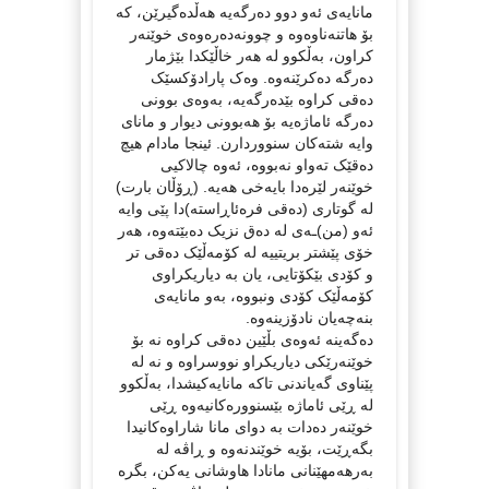
مانایەی ئەو دوو دەرگەیە هەڵدەگیرێن، کە
بۆ هاتنەناوەوە و چوونەدەرەوەی خوێنەر
کراون، بەڵکوو لە هەر خاڵێکدا بێژمار
دەرگە دەکرێنەوە. وەک پارادۆکسێک
دەقی کراوە بێدەرگەیە، بەوەی بوونی
دەرگە ئاماژەیە بۆ هەبوونی دیوار و مانای
وایە شتەکان سنووردارن. ئینجا مادام هیچ
دەقێک تەواو نەبووە، ئەوە چالاکیی
خوێنەر لێرەدا بایەخی هەیە. (ڕۆڵان بارت)
لە گوتاری (دەقی فرەئاڕاستە)دا پێی وایە
ئەو (من)ـەی لە دەق نزیک دەبێتەوە، هەر
خۆی پێشتر بریتییە لە کۆمەڵێک دەقی تر
و کۆدی بێکۆتایی، یان بە دیاریکراوی
کۆمەڵێک کۆدی ونبووە، بەو مانایەی
بنەچەیان نادۆزینەوە.
دەگەینە ئەوەی بڵێین دەقی کراوە نە بۆ
خوێنەرێکی دیاریکراو نووسراوە و نە لە
پێناوی گەیاندنی تاکە مانایەکیشدا، بەڵکوو
لە ڕێی ئاماژە بێسنوورەکانیەوە ڕێی
خوێنەر دەدات بە دوای مانا شاراوەکانیدا
بگەڕێت، بۆیە خوێندنەوە و ڕاڤە لە
بەرهەمهێنانی مانادا هاوشانی یەکن، بگرە