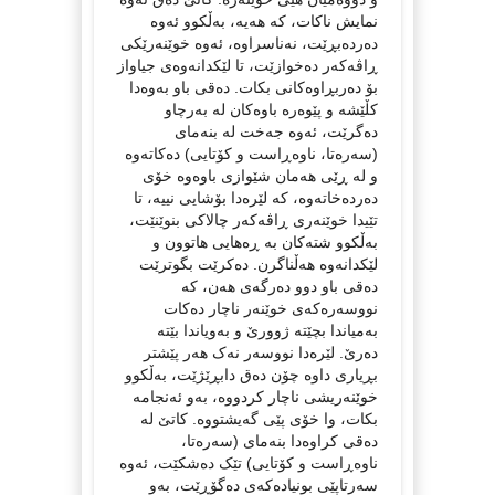
نمایش ناکات، کە هەیە، بەڵکوو ئەوە
دەردەبڕێت، نەناسراوە، ئەوە خوێنەرێکی
ڕاڤەکەر دەخوازێت، تا لێکدانەوەی جیاواز
بۆ دەربڕاوەکانی بکات. دەقی باو بەوەدا
کڵێشە و پێوەرە باوەکان لە بەرچاو
دەگرێت، ئەوە جەخت لە بنەمای
(سەرەتا، ناوەڕاست و کۆتایی) دەکاتەوە
و لە ڕێی هەمان شێوازی باوەوە خۆی
دەردەخاتەوە، کە لێرەدا بۆشایی نییە، تا
تێیدا خوێنەری ڕاڤەکەر چالاکی بنوێنێت،
بەڵکوو شتەکان بە ڕەهایی هاتوون و
لێکدانەوە هەڵناگرن. دەکرێت بگوترێت
دەقی باو دوو دەرگەی هەن، کە
نووسەرەکەی خوێنەر ناچار دەکات
بەمیاندا بچێتە ژوورێ و بەویاندا بێتە
دەرێ. لێرەدا نووسەر نەک هەر پێشتر
بڕیاری داوە چۆن دەق دابڕێژێت، بەڵکوو
خوێنەریشی ناچار کردووە، بەو ئەنجامە
بکات، وا خۆی پێی گەیشتووە. کاتێ لە
دەقی کراوەدا بنەمای (سەرەتا،
ناوەڕاست و کۆتایی) تێک دەشكێت، ئەوە
سەرتاپێی بونیادەکەی دەگۆڕێت، بەو