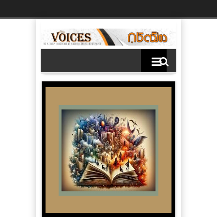
Ski
t
th
conten