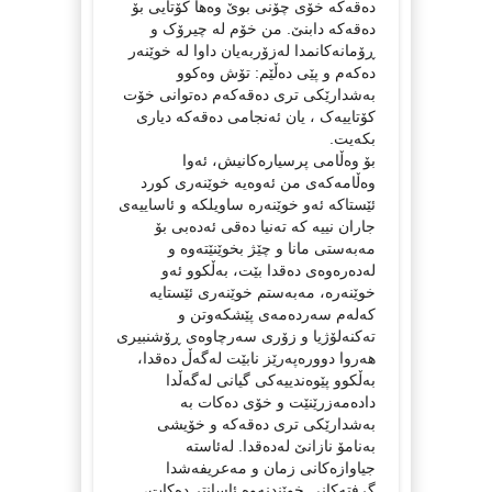
دەقەکە خۆی چۆنی بوێ وەها کۆتایی بۆ
دەقەکە دابنێ. من خۆم لە چیرۆک و
ڕۆمانەکانمدا لەزۆربەیان داوا لە خوێنەر
دەکەم و پێی دەڵێم: تۆش وەکوو
بەشدارێکی تری دەقەکەم دەتوانی خۆت
کۆتاییەک ، یان ئەنجامی دەقەکە دیاری
بکەیت.
بۆ وەڵامی پرسیارەکانیش، ئەوا
وەڵامەکەی من ئەوەیە خوێنەری کورد
ئێستاکە ئەو خوێنەرە ساویلکە و ئاساییەی
جاران نییە کە تەنیا دەقی ئەدەبی بۆ
مەبەستی مانا و چێژ بخوێنێتەوە و
لەدەرەوەی دەقدا بێت، بەڵکوو ئەو
خوێنەرە، مەبەستم خوێنەری ئێستایە
کەلەم سەردەمەی پێشکەوتن و
تەکنەلۆژیا و زۆری سەرچاوەی ڕۆشنبیری
هەروا دوورەپەرێز نابێت لەگەڵ دەقدا،
بەڵکوو پێوەندییەکی گیانی لەگەڵدا
دادەمەزرێنێت و خۆی دەکات بە
بەشدارێکی تری دەقەکە و خۆیشی
بەنامۆ نازانێ لەدەقدا. لەئاستە
جیاوازەکانی زمان و مەعریفەشدا
گرفتەکانی خوێندنەوە ئاسانتر دەکات،