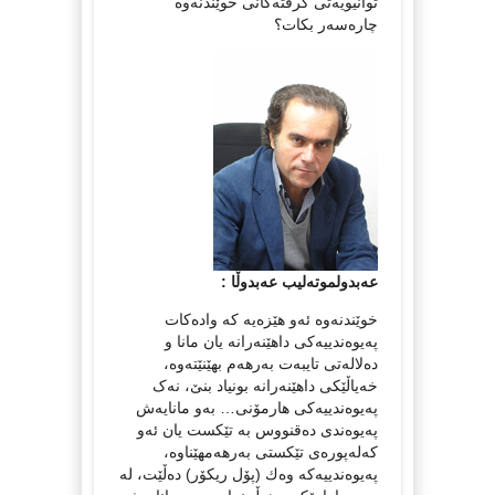
توانیویەتی گرفتەکانی خوێندنەوە
چارەسەر بکات؟
عەبدولموتەلیب عەبدوڵا :
خوێندنەوە ئەو هێزەیە کە وادەکات
پەیوەندییەکی داهێنەرانە یان مانا و
دەلالەتى تایبەت بەرهەم بهێنێتەوە،
خەیاڵێکی داهێنەرانە بونیاد بنێ، نەک
پەیوەندییەکی هارمۆنی… بەو مانایەش
پەیوەندى دەقنووس بە تێکست یان ئەو
كەلەپورەى تێکستى بەرهەمهێناوە،
پەیوەندییەكە وەك (پۆل ریكۆر) دەڵێت، لە