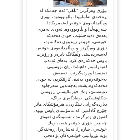
تیۆری وەرگرتن “تلقی” ئەم چەمكە لە
ڕەخنەی ئەڵمانییدا، بڵاوبووەوە، تیۆری
وەڵامدانەوەی خوێنەر لەئەمریكادا
سەریهەڵدا و بڵاوبووەوە. ئەوەی نەمری
بەدەق دەبەخشێت، خودی دەقەكە
خۆیەتی، خوێنەر زیندووی دەكاتەوە،
تیۆری وەرگرتن و وەڵامدانەوەی خوێنەر،
لەسەردەستی وڵفگانگ ئایزەر و ڕۆبرت
یاوس چەكەرەی كرد، بەهای ئەدەب
لەبەرامبەر داهێناندا، یان نووسینی
ئەدەبیدا وەردەگیرێت، ئەمەش
بەخوێنەرەوە بەندە، كارتێكردن بە خودی
دەقەكەوە،پشت بەچەندین سەرچاوە
دەبەستێ، وەك فۆرمالیستی ڕووسی
شكلۆفسكی، بونیادگەری براگ،
دیاردەگەرایی ئینگاردن، هیرمۆنتیكای هانز
جۆرج گادامیر، كە مامۆستای یاوس بووە،
لەتیۆری وەرگرتندا، لەسۆنگەی ئەوەی
چەندین جۆری خوێنەر هەیە، وەك
خوێنەری شارەزا، نەشارەزا، ڕەخنەگر،
بۆیە تێڕوانینی خوێنەرەكان بۆ دەقی