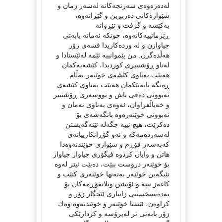
لەدەرەوەی سەرنجەكانە لەسەر زمان و
شێوازەكانی دەربڕین و گێڕانەوە،
بەكێشە و گرفت و تێڕوانە
ڕێزمانییەكانەوە، چونكە ئەمانە بابەتی
جیاوازن و لە وردەكاریدا قسەی زۆر
هەڵدەگرن. من پێموانییە ئێمە لەئێستادا و
لەناو ڕۆشنبیری كوردیدا، كێشەیەكمان
هەبێت بەناوی كێشەی خوێنەر،بەڵام
ڕەنگە بابەتێكمان هەبێت بەناوی كێشەی
نەبوونی دەقی باش و نووسەری ڕۆشنبیر
و خەیاڵفراوان، ئەوەی بەناوی نەمان و
نەبوونی خوێنەرەوە بانگەشەی بۆ
دەكرێت، هیچ نییە جگەلە تێنەگەیشتن
لەسەردەمەكە و ئەو گۆڕانكارییانەی
كەبەسەر فۆڕم و شێوازی خوێندنەوەدا
هاتن و وایان كردوە فیگۆری جیاواز جیاواز
بۆ خوێنەر دروست ببێت، دەبێت ئیتر لەوە
تێبگەین خوێنەر بەتەنها خوێنەری كتێب و
كاغەز نییە و ئۆپشن وپلاتفۆڕمەكان بۆ
بەدەستخستنی زانیاری ئێجگار زۆر و
كراوەن، ئێستا خوێنەر و خوێندنەوە وەك
زۆر بابەتی تر لەپرۆسە و كردارێكی