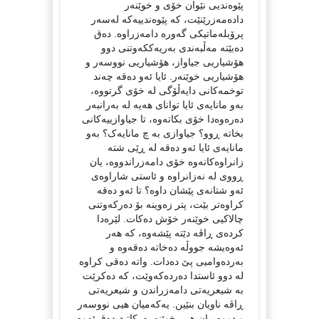
پێوەندیی نێوان خۆی و خوێنەر
دادەمەزرێنێت، کە پێوەندییەکە لەسەر
پرۆبلەماتیکی گەورە دامەزراوە. دەق
دەبێتە مەڵبەندی بەریەککەوتنی دوو
هۆشیاریی جیاواز، هۆشیاریی نووسەر و
هۆشیاریی خوێنەر. ئایا ئەو دەقە چەند
توخمەکانی دایەڵۆگی لە خۆی گرتووە،
بەو مانایەی ئایا توانای هەیە لە بەرانبەر
دەرەوەدا خۆی بکاتەوە، تا جیاوازییەکانی
بخاتە ڕوو؟ جیاوازی بە چ مانایەک؟ بەو
مانایەی ئایا ئەو دەقە لە ڕێی شتە
زانراوەکانەوە خۆی دامەزراندووە، یان
ڕووی لە نەزانراوە و ئاستی شاراوەی
ئەو شتانەی پێشان داوە؟ تا ئەو دەقە
کراوەتر بێت، پتر زەوینە بۆ دەرکەوتنی
چالاکیی خوێنەر خۆش دەکات. لێرەدا
کردەی ڕاڤە دێتە پێشەوە، کە هەر
ئەوەیشە جووڵە دەخاتە دەقەوە و
بەردەوامیی پێ دەدات. واتە دەقی کراوە
لە دوو ئاستدا دەردەکەوێت، کە دەکرێت
بە شیعریەتی دامەزراندن و شیعریەتی
ڕاڤە ناویان بنێین. یەکەمیان هیی نووسەر
و دووەمیان هیی خوێنەرە. کاتێ دەق ئەوە