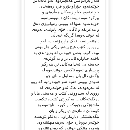
سەر پارادۆكس هەڵچنراوە. بەو مانایەش
خوێندنەوە جۆراوجۆرو فرە رەهەندە،
خوێندنەوە جیاوازییەکان هەڵدەنێ و
بیرکردنەوە تایبەتەکان دەنووسێتەوە…
خوێندنەوە تەنها لە بوونى رەوانبێژى دەق
و مەعریفە و ئاگایى خۆى نانوێنێ، ئەوەى
لە خوێندنەوەدا گرنگە خەیاڵى
داهێنەرانەیە، نەک هاڕمۆنییەت، لەو
ڕووەوە کتێب هیچ پێشنیارێکى هاڕمۆنى
نییە، کتێب بەس خۆیەتی لە پەیوەندی بە
تاقمە جیاوازەکانی تر و بە گوێرەی
جەستە بێ ئەندامەکانی تر، هەرگیز
پرسیاری ئەوە ناکەین خوێندنەوە لە
پێگەی دال یان مەدلول مانای چییە…
ئەوەى بوونى هەیە ئەو خوێنەرەیە کە روو
لە دەرەوەیە، نەک ئەو خوێنەرەى کە
رووى لە سندووقى کتێب و مەستى مانا و
دەلالەتەکانە… بە کورتى کتێب، تێکست
ماشێنێکی بچووکە و کورت نابێتەوە بۆ
کۆمەڵێ ئاماژەى دیاریکراو یان
تێگەیشنێکی دیاریکراو…. بەڵکو پێویستە
خوێنەر دووبارە خۆی بەرهەمبهێنێتەوە.
هەموو منێكى خوێنەر كە دەخوێنێتەوە