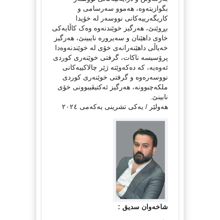
بگوازیتەوە، هەموو سەرسامى و
کاریگەرییەکانى نووسەر لە خۆیدا
بڕوێنێ، هەرگیز خوێندنەوە وەک کاڵایەکى
خاوى داهێنان و سەیرورە نایبینێ، هەرگیز
خەیاڵى داهێنەرانەى خۆى لە خوێندنەوەدا
پرۆسیسە ناکات، گرفتى خوێنەرى کوردى
ئەوەیە، کە دەکەوێتە ژێر چالاکییەکانى
نووسەرەوە و گرفتى خوێنەرى کوردى
ملکەچبوونە، هەرگیز ئەکتیڤیبوونى خۆى
نابینێ.
هەولێر / یەکی تشرینی یەکەمی ٢٠٢٤
شاخەوان سدیق :