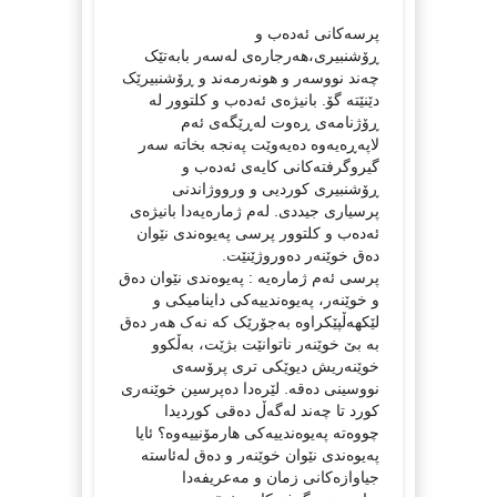
پرسەکانی ئەدەب و
ڕۆشنبیری،هەرجارەی لەسەر بابەتێک
چەند نووسەر و هونەرمەند و ڕۆشنبیرێک
دێنێتە گۆ. بانیژەی ئەدەب و کلتوور لە
ڕۆژنامەی ڕەوت لەڕێگەی ئەم
لاپەڕەیەوە دەیەوێت پەنجە بخاتە سەر
گیروگرفتەکانی کایەی ئەدەب و
ڕۆشنبیری کوردیی و ورووژاندنی
پرسیاری جیددی. لەم ژمارەیەدا بانیژەی
ئەدەب و کلتوور پرسی پەیوەندی نێوان
دەق خوێنەر دەوروژێنێت.
پرسی ئەم ژمارەیە : پەیوەندی نێوان دەق
و خوێنەر، پەیوەندییەکی داینامیکی و
لێکهەڵپێکراوە بەجۆرێک کە نەک هەر دەق
بە بێ خوێنەر ناتوانێت بژێت، بەڵکوو
خوێنەریش دیوێکی تری پرۆسەی
نووسینی دەقە. لێرەدا دەپرسین خوێنەری
کورد تا چەند لەگەڵ دەقی کوردیدا
چووەتە پەیوەندییەکی هارمۆنییەوە؟ ئایا
پەیوەندی نێوان خوێنەر و دەق لەئاستە
جیاوازەکانی زمان و مەعریفەدا