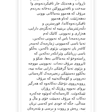
ناڕوات و هەندێک جار تاقیکردنەوەی وا
سەخت و تاقەتپڕووکێن دەخاتە بەردەم
مرۆڤ کە هەموو بنەماکانی بوونی
دەهەژێنێت. لەناو هەموو
تاقیکردنەوەکاندا، قورسترین و
دڵتەزێنترینیان بریتییە لە تەنگژەی دارایی،
هەژاری و نەبوونی. کاتێک لەم
سەردەمەدا باس لە نەبوونی دەکەین،
تەنیا باسی کەمبوونی ژمارەیەک لەسەر
کاغەز یان نەبوونی بژێوی ناکەین، بەڵکو
باسی زریانێکی وێرانکەر دەکەین کە
ڕاستەوخۆ لە بنەماکانی بەها، شکۆ و
ئابڕووی مرۆڤ دەدات. نەبوونیی مووچە
و بژێوی تەنیا گرفتێکی دارایی سادە نییە،
بەڵکوو دەستپێكی زنجیرەیەک کارەساتی
دەروونی و کۆمەڵایەتییە کە مرۆڤ
ڕووبەڕووی دۆخێک دەکاتەوە کە هەرگیز
بڕوای نەبووە ڕۆژێک لە ڕۆژان
تێیبکەوێت. کارەساتەکە لەوێوە چەکەرە
دەکات کە مرۆڤ دەبینێت خۆی و ماڵ و
منداڵی، جگە لە خودی ئەو کەسی تریان
نییە، ڕەش و ڕووت و برسی و بێدەرەتان