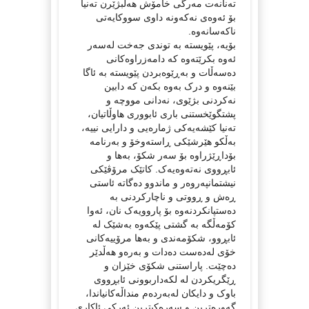
تەنانەت مەرگی خامۆش هەڵبژێرن تەنیا
بۆ ئەوەی نەکەونە داوی سووکایەتی
ناکەسانەوە.
بۆیە، پێویستە بە توندی جەخت لەسەر
ئەوە بکرێتەوە کە دامەزراوەکانی
دەسەڵات و بەڕێوەبردن پێویستە بە ئاگا
بێنەوە و درک بەوە بکەن کە دابین
نەکردنی بژێوی، نەدانی مووچە و
پشتگوێخستنی باری ئابووری هاوڵاتیان،
تەنیا کێشەیەکی ژمارەیی و دارایی نییە،
بەڵکو هێرشێکی ڕاستەوخۆ و بەرنامە
بۆداڕێژراوە بۆ سەر شکۆ، بەها و
ئابڕووی نەتەوەیەک. کاتێک مرۆڤێکی
نیشتمانپەروەر و ماندوو دەگاتە ئاستی
ڕەش و ڕووتی و ناچارکردنی بە
دەستپانکردنەوە بۆ پاروویەک نان، ئەوا
کۆمەڵگە بە گشتی پێکەوە بەشێک لە
ئابڕوو، شکۆمەندی و بەها مرۆییەکانی
خۆی لەدەست دەدات و بەرەو هەڵدێر
دەچێت. پاراستنی شکۆی خێزان و
ڕێگریکردن لە لکەداربوونی ئابڕووی
باوک و دایکان لەبەردەم منداڵەکانیاندا،
گەورەترین و سەرەکیترین ئەرکی ئاکاری