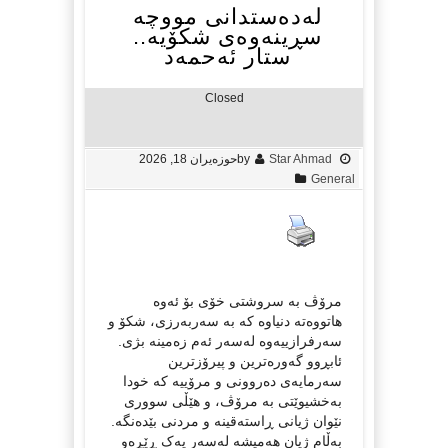
لەدەستدانی مووچە
سڕینەوەی شکۆیە..
ستار ئەحمەد
Closed
Star Ahmad
by
حوزه‌یران 18, 2026
General
مرۆڤ بە سروشتی خۆی بۆ ئەوە
هاتووەتە دنیاوە کە بە سەربەرزی، شکۆ و
سەرفرازییەوە لەسەر ئەم زەمینە بژی.
ئابڕوو گەورەترین و پیرۆزترین
سەرمایەی دەروونی و مرۆییە کە خودا
بەخشیوێتی بە مرۆڤ، و هێڵی سووری
نێوان ژیانی ڕاستەقینە و مردنی بێدەنگە.
بەڵام ژیان هەمیشە لەسەر یەک ڕێڕەو