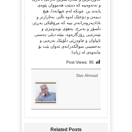
و نەتەوەییە کە دەبێت هەمووان پێوەی
پابەند بن. چونکە لەم جیهانەدا، هیچ
دیمەن و دۆخێک لەوە تاڵتر، بەئازارتر و
نادادپەروەرانەتر نییە کە مرۆڤێکی بەڕێز،
دڵسۆز و بەنرخ، بەهۆی توندوتیژی و
بێبەزەیی ڕۆژگارەوە، ببێتە دیلی دەستی
ناپیاوان و چاوەڕێی دڵۆپێک بەزەیی و
بەخشینی سواڵکەرانەی ئەوان بێت بۆ
مانەوەی لە ژیاندا.
Post Views:
95
Star Ahmad
Related Posts