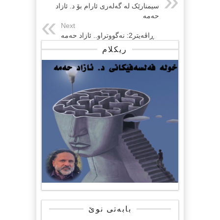
سیمنارێک لە گەلەری ئارام بۆ د. ئازاد
حەمە
Next
ڕاڤەیتر2: نەگووتراو.. ئازاد حەمە
ریکلام
بابەتی نوێ