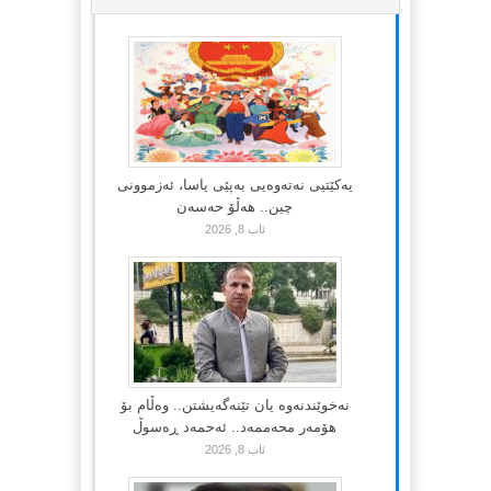
یەکێتیی نەتەوەیی بەپێی یاسا، ئەزموونی
چین.. هەڵۆ حەسەن
ئاب 8, 2026
نەخوێندنەوە یان تێنەگەیشتن.. وەڵام بۆ
هۆمەر محەممەد.. ئەحمەد ڕەسوڵ
ئاب 8, 2026