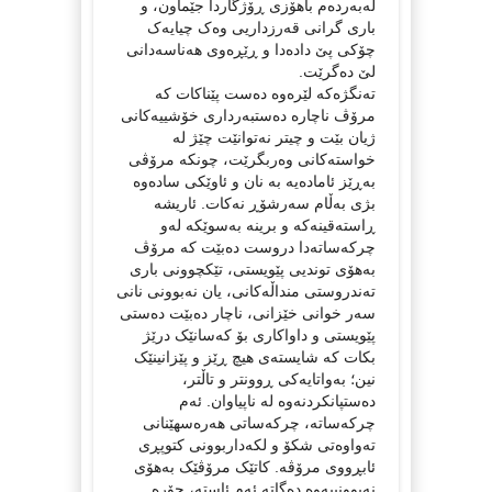
لەبەردەم باهۆزی ڕۆژگاردا جێماون، و
باری گرانی قەرزداریی وەک چیایەک
چۆکی پێ دادەدا و ڕێڕەوی هەناسەدانی
لێ دەگرێت.
تەنگژەکە لێرەوە دەست پێناکات کە
مرۆڤ ناچارە دەستبەرداری خۆشییەکانی
ژیان بێت و چیتر نەتوانێت چێژ لە
خواستەکانی وەربگرێت، چونکە مرۆڤی
بەڕێز ئامادەیە بە نان و ئاوێکی سادەوە
بژی بەڵام سەرشۆڕ نەکات. ئاریشە
ڕاستەقینەکە و برینە بەسوێکە لەو
چرکەساتەدا دروست دەبێت کە مرۆڤ
بەهۆی توندیی پێویستی، تێكچوونی باری
تەندروستی منداڵەکانی، یان نەبوونی نانی
سەر خوانی خێزانی، ناچار دەبێت دەستی
پێویستی و داواکاری بۆ کەسانێک درێژ
بکات کە شایستەی هیچ ڕێز و پێزانینێک
نین؛ بەواتایەکی ڕوونتر و تاڵتر،
دەستپانکردنەوە لە ناپیاوان. ئەم
چرکەساتە، چرکەساتی هەرەسهێنانی
تەواوەتی شکۆ و لکەداربوونی کتوپڕی
ئابڕووی مرۆڤە. کاتێک مرۆڤێک بەهۆی
نەبوونییەوە دەگاتە ئەم ئاستە، جۆرە