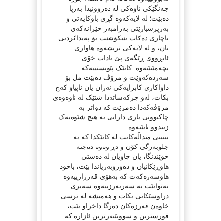
جەنگێکی ناوەکی لە دەروونیدا بەرپا
دەبێت؛ لە لایەکەوە گڕی باوکایەتی و
بەرپرسیارێتی بەرامبەر خێزانەکەی
ناچاری دەکات تێبکۆشێت بۆ پەیداکردنی
نان، و لە لایەکی تریشەوە هاواری
ئابڕووی ڕێگەی پێ نادات خۆی
بچەمێنێتەوە. کاتێک پێویستییەکە
سەردەکەوێت و مرۆڤ دەبێت مل بۆ
داواکاری کابرایەکی نەزان یان ناپیاو کەچ
بکات، لەو چرکەساتەدا شتێک لە ناوەوەی
مرۆڤەکەدا دەمرێت کە دواتر بە
چاکبوونی باری دارایی بە هیچ شێوەیەک
زیندوو نابێتەوە.
بینینی منداڵەکانت لە کاتێکدا کە بە
جلوبەرگی کۆن و دڕاوەوە دەچنە
خوێندنگا، یان چاویان لە دەستی
هاوڕێکانیان و دەوروبەریاندا بێت، یاخود
هاوسەرەکەت کە بەهۆی قەرزارییەوە
نەتوانێت بە سەربەرزییەوە سەیری
دراوسێکانی بکات و هەمیشە لە ترسی
خاوەن قەرزەکان دەرگا داخراو بێت،
قورسترین و سووتێنەرترین ئازارە کە