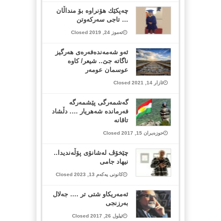
چه‌پكێك هۆنراوه‌ بۆ منداڵان
… تاجی سه‌ركه‌وتن
تەموز 24, 2019 Closed
ئەو شەمەندەفەرەی هەرگیز
ناگاتە جێ.. شیعر/ کاوە
عوسمان عومەر
ئازار 14, 2021 Closed
گه‌شمه‌رگی پێشمه‌رگه‌
فەرماندە شه‌هریار …. دڵشاد
تاقانه‌
حوزەیران 15, 2017 Closed
چێخۆڤ لەشانۆی پۆڵەندیدا..
نیهاد جامی
کانونی یەکەم 13, 2023 Closed
ئەمەریکاو شتی تر .‬… جەلال
بەرزنجی
ئیلول 26, 2017 Closed