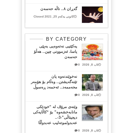
گەڕان ٨.. ناڵە حەسەن
کانونی یەکەم 25, 2021 Closed
BY CATEGORY
یەکێتیی نەتەوەیی بەپێی
یاسا، ئەزموونی چین.. هەڵۆ
حەسەن
ئاب 8, 2026
0
نەخوێندنەوە یان
تێنەگەیشتن.. وەڵام بۆ هۆمەر
محەممەد.. ئەحمەد ڕەسوڵ
ئاب 8, 2026
0
وێنەی مرۆڤ لە “خودێکی
مانابەخشەوە” بۆ “کاڵایەکی
دیجیتاڵی”-3-..
عەبدولموتەلیب عەبدوڵڵا
ئاب 8, 2026
0