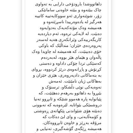
داهاتووشدا بارودۆخی دارایی بە تەواوی
چاک ببێتەوە و ببێتە خاوەنی سامانێکی
زۆر، شوێنەواری ئەو سووکایەتییە کاتییە
هەرگیز لە یادەوەرییدا ناسڕێتەوە و
هەمیشە وەک مۆتەکەیەک بەدوایەوە
دەبێت. لە لایەکی ترەوە، ئەم دیاردەیە
کاریگەرییەکی وێرانکەری هەیە لەسەر
پەروەردەی خێزان؛ منداڵێک کە باوکی
خۆی دەبینێت، کە هەمیشە لە چاویدا وەک
پاڵەوان و هێمای هێز بووە، لەبەردەم
کەسێکی تردا چۆکی داداوە و دەستی
کڕنۆش و پاڕانەوەی درێژ کردووە، بڕوای
بە بنەماکانی دادپەروەری، هێزی خێزان و
بەهاکانی ژیان نامێنێت. ئەمەش
نەوەیەکی نوێی دڵشکاو، ترسنۆک و
بێبڕوا بە داهاتوو بەرهەم دەهێنێت، کە
پێیانوایە پارە هەموو شتێکە و ئابڕوو تەنیا
دروشمێکی بێواتایە. لێرەوەیە کە نەبوونی
دەبێتە هۆی شێواندنی پێکهاتەی ڕەوشتی
و کۆمەڵایەتی، و وای لێ دەکات کە
مرۆڤە بەڕێز و خاوەن ئابڕووەکان،
هەمیشە ڕێگەی گۆشەگیری، تەنیایی و