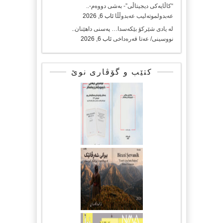
“کاڵایەکی دیجیتاڵی”- بەشی دووەم-..
عەبدولموتەلیب عەبدوڵڵا
ئاب 6, 2026
لە یادی شێرکۆ بێکەسدا… پەسنی داهێنان..
نووسینی/ عەتا قەرەداخی
ئاب 6, 2026
کتێب و گۆڤاری نوێ