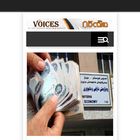
Ski
t
th
conten