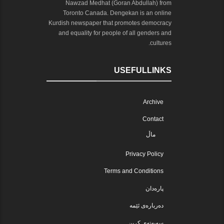
Nawzad Medhat (Goran Abdullah) from
Toronto Canada. Dengekan is an online
Kurdish newspaper that promotes democracy
and equality for people of all genders and
cultures.
USEFULLINKS
Archive
Contact
ماڵ
Privacy Policy
Terms and Conditions
پارەدان
دەربارەی ئێمە
سەبەتەی کڕین