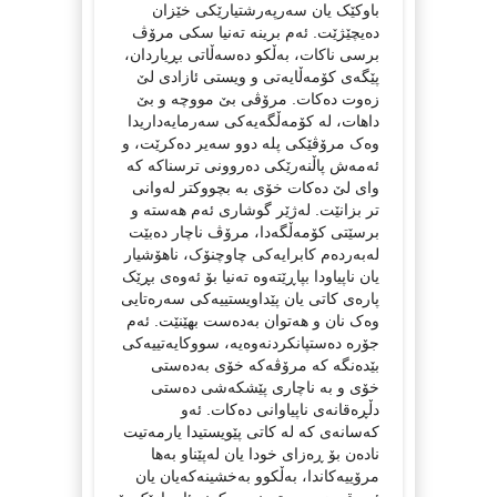
باوکێک یان سەرپەرشتیارێکی خێزان
دەیچێژێت. ئەم برینە تەنیا سکی مرۆڤ
برسی ناکات، بەڵکو دەسەڵاتی بڕیاردان،
پێگەی کۆمەڵایەتی و ویستی ئازادی لێ
زەوت دەکات. مرۆڤی بێ مووچە و بێ
داهات، لە کۆمەڵگەیەکی سەرمایەداریدا
وەک مرۆڤێکی پلە دوو سەیر دەکرێت، و
ئەمەش پاڵنەرێکی دەروونی ترسناکە کە
وای لێ دەکات خۆی بە بچووکتر لەوانی
تر بزانێت. لەژێر گوشاری ئەم هەستە و
برسێتی کۆمەڵگەدا، مرۆڤ ناچار دەبێت
لەبەردەم کابرایەکی چاوچنۆک، ناهۆشیار
یان ناپیاودا بپاڕێتەوە تەنیا بۆ ئەوەی بڕێک
پارەی کاتی یان پێداویستییەکی سەرەتایی
وەک نان و هەتوان بەدەست بهێنێت. ئەم
جۆرە دەستپانکردنەوەیە، سووکایەتییەکی
بێدەنگە کە مرۆڤەکە خۆی بەدەستی
خۆی و بە ناچاری پێشکەشی دەستی
دڵڕەقانەی ناپیاوانی دەکات. ئەو
کەسانەی کە لە کاتی پێویستیدا یارمەتیت
نادەن بۆ ڕەزای خودا یان لەپێناو بەها
مرۆییەکاندا، بەڵکوو بەخشینەکەیان یان