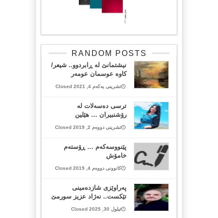
RANDOM POSTS
نیشتمانێ لە ڕابردوو.. شیعر/
کاوە عوسمان عومەر
تشرینی یەکەم 4, 2021 Closed
ترسی دەسەلات لە
رۆشنبیران … هێلین
تشرینی دووەم 2, 2019 Closed
پێنووسەکەم … ڕۆستەم
خامۆش
کانوونی دووەم 4, 2019 Closed
په‌راوێزی شازده‌مینی
تێكست.. ‌نه‌ژاد عزیز سورمێ
ئیلول 30, 2025 Closed