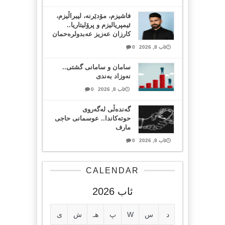
فاشیزم، مۆدێرنە، لیبراڵیزم،
ئیمپریالیزم و پرۆلیتاریا..
کارزان عەزیز عەبدولرەحمان
ئاب 8, 2026
0
سامان و سامانی گشتی..
نەوزاد بەندی
ئاب 8, 2026
0
گەندەڵی لەگەروی
حوتەکاندا.. عوسمانی حاجی
مارف
ئاب 8, 2026
0
CALENDAR
ئاب 2026
د
س
W
پ
هـ
ش
ی