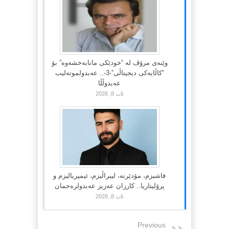
وێنەی مرۆڤ لە “خودێکی مانابەخشەوە” بۆ
“کاڵایەکی دیجیتاڵی”-3-.. عەبدولموتەلیب
عەبدوڵڵا
ئاب 8, 2026
فاشیزم، مۆدێرنە، لیبراڵیزم، ئیمپریالیزم و
پرۆلیتاریا.. کارزان عەزیز عەبدولرەحمان
ئاب 8, 2026
Previous