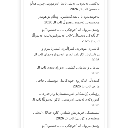
یەکێتیی نەتەوەیی بەپێی یاسا، ئەزموونی چین.. هەڵۆ
حەسەن
ئاب 8, 2026
نەخوێندنەوە یان تێنەگەیشتن.. وەڵام بۆ هۆمەر
محەممەد.. ئەحمەد ڕەسوڵ
ئاب 8, 2026
وێنەی مرۆڤ لە “خودێکی مانابەخشەوە” بۆ
“کاڵایەکی دیجیتاڵی”-3-.. عەبدولموتەلیب عەبدوڵڵا
ئاب 8, 2026
فاشیزم، مۆدێرنە، لیبراڵیزم، ئیمپریالیزم و
پرۆلیتاریا.. کارزان عەزیز عەبدولرەحمان
ئاب 8,
2026
سامان و سامانی گشتی.. نەوزاد بەندی
ئاب 8,
2026
گەندەڵی لەگەروی حوتەکاندا.. عوسمانی حاجی
مارف
ئاب 8, 2026
ڕۆمانی (زامه‌كانی ئەرمەنستان) وه‌رچه‌رخانه‌
گه‌وره‌كه‌ی ئه‌ده‌بی ئه‌رمه‌نی.. ئاكۆ عه‌بدوڵڵا
ئاب 8,
2026
ئێستێتیکی فریدریش شیلەر.. کاوە جەلال (بەشی
هەشتەم و کۆتایی)
ئاب 6, 2026
وێنەی مرۆڤ لە “خودێکی مانابەخشەوە” بۆ