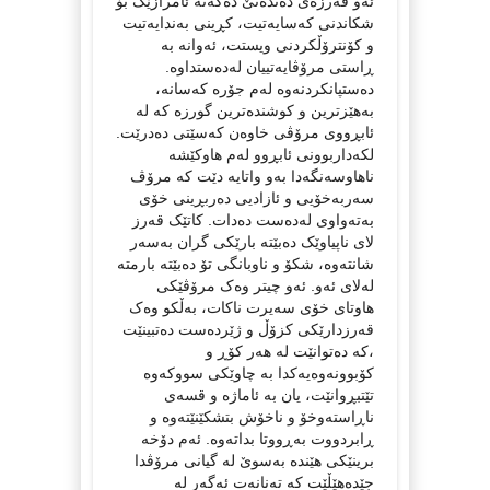
ئەو قەرزەی دەتدەنێ دەکەنە ئامرازێک بۆ
شکاندنی کەسایەتیت، کڕینی بەندایەتیت
و کۆنترۆڵکردنی ویستت، ئەوانە بە
ڕاستی مرۆڤایەتییان لەدەستداوە.
دەستپانکردنەوە لەم جۆرە کەسانە،
بەهێزترین و کوشندەترین گورزە کە لە
ئابڕووی مرۆڤی خاوەن کەسێتی دەدرێت.
لکەداربوونی ئابڕوو لەم هاوکێشە
ناهاوسەنگەدا بەو واتایە دێت کە مرۆڤ
سەربەخۆیی و ئازادیی دەربڕینی خۆی
بەتەواوی لەدەست دەدات. کاتێک قەرز
لای ناپیاوێک دەبێتە بارێکی گران بەسەر
شانتەوە، شکۆ و ناوبانگی تۆ دەبێتە بارمتە
لەلای ئەو. ئەو چیتر وەک مرۆڤێکی
هاوتای خۆی سەیرت ناکات، بەڵکو وەک
قەرزدارێکی کزۆڵ و ژێردەست دەتبینێت
،کە دەتوانێت لە هەر کۆڕ و
کۆبوونەوەیەکدا بە چاوێکی سووکەوە
تێتبڕوانێت، یان بە ئاماژە و قسەی
ناڕاستەوخۆ و ناخۆش بتشکێنێتەوە و
ڕابردووت بەڕووتا بداتەوە. ئەم دۆخە
برینێکی هێندە بەسوێ لە گیانی مرۆڤدا
جێدەهێڵێت کە تەنانەت ئەگەر لە