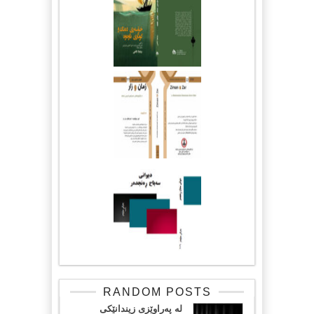
RANDOM POSTS
لە پەراوێزی زیندانێکی