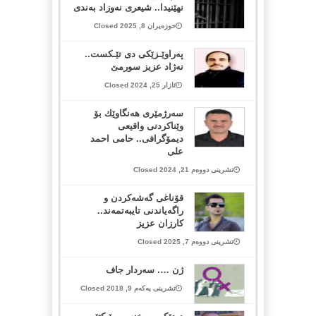
نهێنیدا.. شیعری نەوزاد بەندی
حوزەیران 8, 2025 Closed
په‌راوێـزێكی دی تێـكست..
نه‌ژاد عزیز سورمێ
ئازار 25, 2024 Closed
سەرژمێری هەنگاوێك بۆ
وێناكردنی واقیعی
دیمۆگرافی.. حامی احمد
علی
تشرینی دووەم 21, 2024 Closed
قۆناغی گەشەكردن و
راگەیاندنی تایبەتمەند..
کارزان عزیز
تشرینی دووەم 7, 2025 Closed
ژن …. سه‌ردار جاف
تشرینی یەکەم 9, 2018 Closed