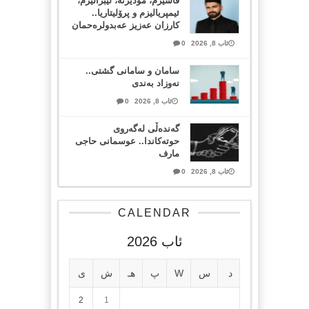
فاشیزم، مۆدێرنە، لیبراڵیزم،
ئیمپریالیزم و پرۆلیتاریا..
کارزان عەزیز عەبدولرەحمان
ئاب 8, 2026
0
سامان و سامانی گشتی..
نەوزاد بەندی
ئاب 8, 2026
0
گەندەڵی لەگەروی
حوتەکاندا.. عوسمانی حاجی
مارف
ئاب 8, 2026
0
CALENDAR
ئاب 2026
د
س
W
پ
هـ
ش
ی
2
1