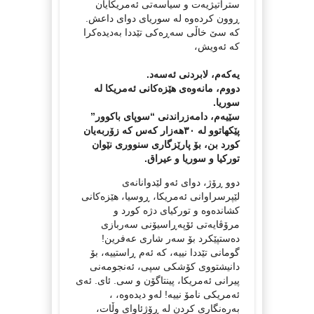
ستراتیژیەت و سیاسەتی ئەمریکایان
ڕوون کردەوە لە سوریای دوای داعش.
کە سێ خاڵی سەڕەکی تێددا بەدیدەکرا
کە ئەویش،
یەکەم، لابردنی ئەسەد.
دووم، مانەوەی هێزەکانی ئەمریکا لە
سوریا.
سێیەم، دامەزراندنی “سوپای باکوور”
پێکهاتوو لە ٣٠هەزار کەس کە زۆربەیان
کورد بن، بۆ پارێزگاری سنووری نێوان
تورکیا و سوریا و عیراق.
دوو ڕۆژ، دوای ئەو لێدوانانەی
لێپرسراوانی ئەمریکا، ڕوسیا، هێزەکانی
کشاندەوە و تورکیای دژە کورد و
مرۆڤایەتی ئۆپەڕاسیۆنی سەربازی
دەستپێکرد بۆ سەر شاری عەفرین!
گومانی تێددا نییە، کە ئەم ڕاستییە، بۆ
دانیشتووی کۆشکی سپی، ئەنجومەنی
پیرانی ئەمریکا، پینتاگۆن و سی. ئای. ئەی
ئەمریکی نامۆ نییە! لەو دیدەوە، ،
بەرەنگاری کردن لە ڕۆژئاوای وڵات،