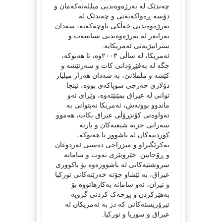
چەندێک لە بەرژەوەندیی میللەتەکەمان و
دۆسە ڕەواکەیەتی و چەندێک لە
بەرژەوەندیی خەڵکی ناوچەکەیە، سەدان
بەرابەر لە بەرژەوەندیی سیاسەت و
ستراتیژیەتی ئەمریکایە.
ئەمریکا، لە ساڵی ٢٠٠٣وە، تا هەنوکە،
جگە لە بەفێڕۆدانی کات و سەرئێشە و
کێشە و ململانێ، بە سەدان هەزار میلیار
دۆلاری خەرجی سوپاکەی بووە، ئینجا
توانی لە عیراق بمێنێتەوە، وێرای ئەو
ماندوو بوونەش، ئەمریکا نەیتوانی بە
تەواوەتی کۆنتڕۆڵی عیراق بکات، هەموو
سەرانی حزبە شیعیەکان و پارتە
کوردییەکان لە باشوور تا هەنوکە،
بەکرێگیراو و میزراحی دەستی ئەردوغان
و ڕۆحانین. خێروبێری نەوت و سامانە
سروشتیەکانی لە باشوورەوە بۆ باکووری
عیراق، بە لێشاو چۆتە خەزێنەکانی تورکیا
و ئیران، ئەو سامانە بەکارهاتووە بۆ
بەهێزکردن و پڕچەک کردنی گروپە
تیرۆریستەکانی کە دژ بە ئەمریکان لە
عیراق و سوریا و تورکیا.