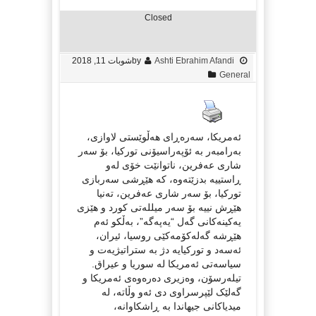
Closed
Ashti Ebrahim Afandi
by
شوبات 11, 2018
General
ئەمریکا، سەرەڕای هەڵوێستی لاوازی،
بەرامبەر بە ئۆپەراسیۆنی تورکیا، بۆ سەر
شاری عەفرین، ناتوانێت خۆی لەو
ڕاستییە بدزێتەوە، کە هێڕشی سەربازی
تورکیا، بۆ سەر شاری عەفرین، تەنیا
هێڕش نییە بۆ سەر میللەتی کورد و هێزی
یەکینەکانی گەل “یەپەگە”، بەڵکو ئەم
هێڕشە گەلەکۆمەکێی روسیا، ئیران،
ئەسەد و تورکیایە دژ بە ستراتیژیەت و
سیاسەتی ئەمریکا لە سوریا و عیراق.
تیلەرسۆن، وەزیری دەرەوەی ئەمریکا و
گەلێک لێپرسراوی دی ئەو وڵاتە، لە
میدیاکانی جیهاندا بە ڕاشکاوانە،