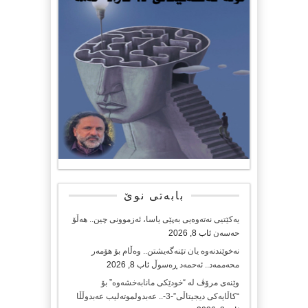
بابەتی نوێ
یەکێتیی نەتەوەیی بەپێی یاسا، ئەزموونی چین.. هەڵۆ
حەسەن
ئاب 8, 2026
نەخوێندنەوە یان تێنەگەیشتن.. وەڵام بۆ هۆمەر
محەممەد.. ئەحمەد ڕەسوڵ
ئاب 8, 2026
وێنەی مرۆڤ لە “خودێکی مانابەخشەوە” بۆ
“کاڵایەکی دیجیتاڵی”-3-.. عەبدولموتەلیب عەبدوڵڵا