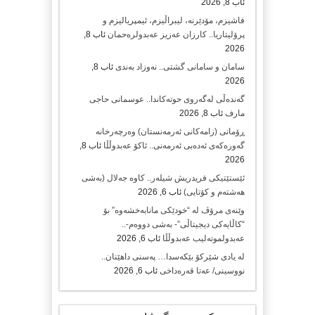
ئاب 8, 2026
فاشیزم، مۆدێرنە، لیبراڵیزم، ئیمپریالیزم و
پرۆلیتاریا.. کارزان عەزیز عەبدولرەحمان
ئاب 8,
2026
سامان و سامانی گشتی.. نەوزاد بەندی
ئاب 8,
2026
گەندەڵی لەگەروی حوتەکاندا.. عوسمانی حاجی
مارف
ئاب 8, 2026
ڕۆمانی (زامه‌كانی ئەرمەنستان) وه‌رچه‌رخانه‌
گه‌وره‌كه‌ی ئه‌ده‌بی ئه‌رمه‌نی.. ئاكۆ عه‌بدوڵڵا
ئاب 8,
2026
ئێستێتیکی فریدریش شیلەر.. کاوە جەلال (بەشی
هەشتەم و کۆتایی)
ئاب 6, 2026
وێنەی مرۆڤ لە “خودێکی مانابەخشەوە” بۆ
“کاڵایەکی دیجیتاڵی”- بەشی دووەم-..
عەبدولموتەلیب عەبدوڵڵا
ئاب 6, 2026
لە یادی شێرکۆ بێکەسدا… پەسنی داهێنان..
نووسینی/ عەتا قەرەداخی
ئاب 6, 2026