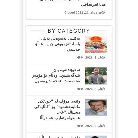
عەتا قەرەداخی
حوزەیران 11, 2022 Closed
BY CATEGORY
یەکێتیی نەتەوەیی بەپێی
یاسا، ئەزموونی چین.. هەڵۆ
حەسەن
ئاب 8, 2026
0
نەخوێندنەوە یان
تێنەگەیشتن.. وەڵام بۆ هۆمەر
محەممەد.. ئەحمەد ڕەسوڵ
ئاب 8, 2026
0
وێنەی مرۆڤ لە “خودێکی
مانابەخشەوە” بۆ “کاڵایەکی
دیجیتاڵی”-3-..
عەبدولموتەلیب عەبدوڵڵا
ئاب 8, 2026
0