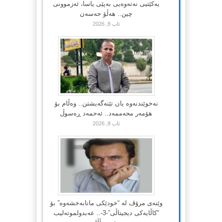
یەکێتیی نەتەوەیی بەپێی یاسا، ئەزموونی
چین.. هەڵۆ حەسەن
ئاب 8, 2026
نەخوێندنەوە یان تێنەگەیشتن.. وەڵام بۆ
هۆمەر محەممەد.. ئەحمەد ڕەسوڵ
ئاب 8, 2026
وێنەی مرۆڤ لە “خودێکی مانابەخشەوە” بۆ
“کاڵایەکی دیجیتاڵی”-3-.. عەبدولموتەلیب