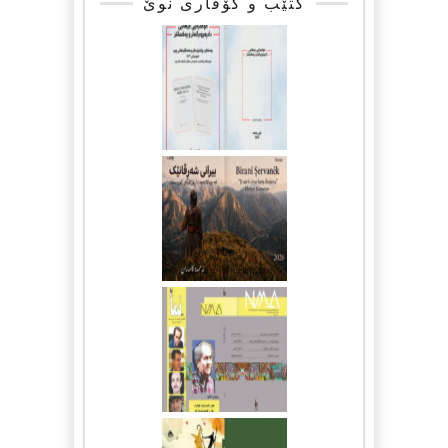
کتێب و گۆڤاری نوێ