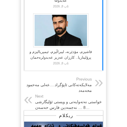
عەبدوڵڵا
ئاب 8, 2026
فاشیزم، مۆدێرنە، لیبراڵیزم، ئیمپریالیزم و
پرۆلیتاریا.. کارزان عەزیز عەبدولرەحمان
ئاب 8, 2026
Previous
مەلایكەتەكانی ئاپۆگراد….عەلی مەحمود
محەمەد
Next
خواستی نه‌ته‌وایه‌تی و ویستی ئۆلیگارشی
…8 … نەجمەدین فارس حەسەن
ریکلام