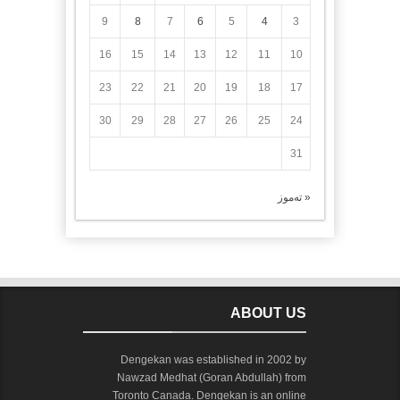
9
8
7
6
5
4
3
16
15
14
13
12
11
10
23
22
21
20
19
18
17
30
29
28
27
26
25
24
31
« تەموز
ABOUT US
Dengekan was established in 2002 by
Nawzad Medhat (Goran Abdullah) from
Toronto Canada. Dengekan is an online