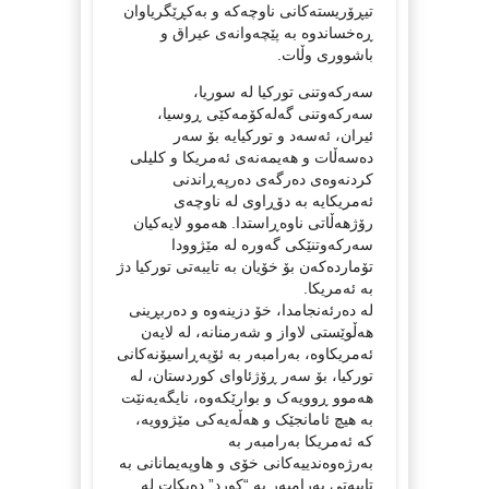
تیڕۆریستەکانی ناوچەکە و بەکڕێگریاوان
ڕەخساندوە بە پێچەوانەی عیراق و
باشووری وڵات.
سەرکەوتنی تورکیا لە سوریا،
سەرکەوتنی گەلەکۆمەکێی ڕوسیا،
ئیران، ئەسەد و تورکیایە بۆ سەر
دەسەڵات و هەیمەنەی ئەمریکا و کلیلی
کردنەوەی دەرگەی دەرپەڕاندنی
ئەمریکایە بە دۆڕاوی لە ناوچەی
رۆژهەڵاتی ناوەڕاستدا. هەموو لایەکیان
سەرکەوتنێکی گەورە لە مێژوودا
تۆماردەکەن بۆ خۆیان بە تایبەتی تورکیا دژ
بە ئەمریکا.
لە دەرئەنجامدا، خۆ دزینەوە و دەربڕینی
هەڵوێستی لاواز و شەرمنانە، لە لایەن
ئەمریکاوە، بەرامبەر بە ئۆپەڕاسیۆنەکانی
تورکیا، بۆ سەر ڕۆژئاوای کوردستان، لە
هەموو ڕوویەک و بوارێکەوە، نایگەیەنێت
بە هیچ ئامانجێک و هەڵەیەکی مێژوویە،
کە ئەمریکا بەرامبەر بە
بەرژەوەندییەکانی خۆی و هاوپەیمانانی بە
تایبەتی بەرامبەر بە “کورد” دەیکات لە