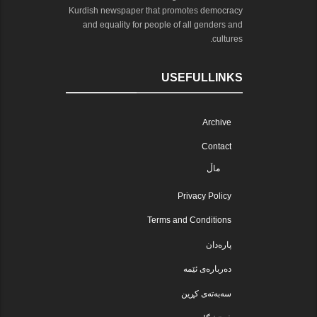
Kurdish newspaper that promotes democracy
and equality for people of all genders and
cultures.
USEFULLINKS
Archive
Contact
ماڵ
Privacy Policy
Terms and Conditions
پارەدان
دەربارەی ئێمە
سەبەتەی کڕین