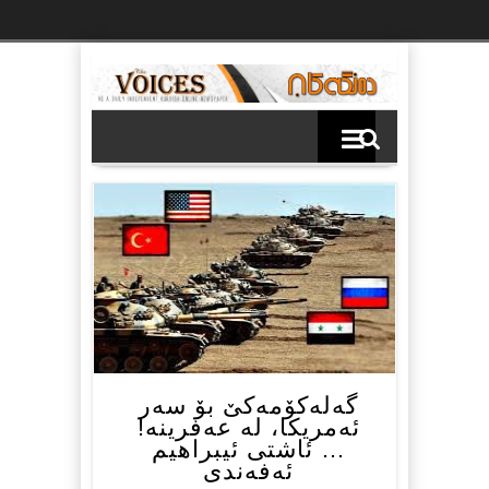
Ski
t
th
conten
گەلەکۆمەکێ بۆ سەر
ئەمریکا، لە عەفرینە!
… ئاشتی ئیبراهیم
ئەفەندی