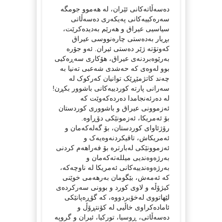
دەسەڵاتەکانی ئێران، لە هەموو جومگە
سەرەکییەکانی پەیکەری دەسەڵاتی
سیاسیی عیراق و هەرێم بەدیدەکرێت،
بڕیار بەدەستی چارەنووسی عیراق
کەوتۆتە ژێر دەستی ئیران. ئەو جۆرە
بەرێوەبردنەی عیراق، هۆکاری سەڕەکیی
بوو لەوەی کە حەشدی شەعبی تەنیا بە
چەند کاتژمێڕێک توانیان کەرکوک لە
سەرانی پارتە کوردییەکانی باشوور بکڕن!
لە دەرئەنجامدا دەردەکەوێت کە
ئەزموونی عیراق و باشووری کوردستان
بۆ ئەمریکا، ئەزمونێکی دۆڕاوە.
رۆژئاوای کوردستان، بۆ گەلەکەمان و
ئەمریکاش، تاقیکردنەوەیەک و
ئەزموونێکی لەبارترە بۆ فەراهەم کردنی
بەرژەوەندیی میللەتەکەمان و
بەرژەوەندییەکانی ئەمریکا لە ناوچەکە،
کە ئەمەش، بێگومان بەرهەمی خوێنی
کیژۆڵە و لاوی کورد و بوونی سەرکردەی
لێهاتووی لەخۆبردووە، کە گۆڕەپانێکی
ئامادەکراوی خاڵیی لە کۆنتڕۆڵ و
دەسەڵاتی، ڕوسیا، تورکیا، ئیران و گروپە