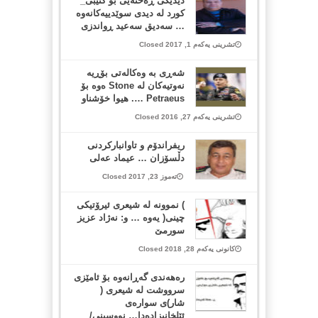
دیدێكی ڕه‌خنه‌یی بۆ كتێبی_
كورد له‌ دیدی سوێدییه‌كانه‌وه‌
… سه‌دیق سه‌عید ڕواندزی
تشرینی یەکەم 1, 2017 Closed
شەڕی بە وەکالەتی بۆڕیە
نەوتیەکان لە Stone ەوە بۆ
Petraeus …. هیوا خۆشناو
تشرینی یەکەم 27, 2016 Closed
ریفراندۆم و تاوانباركردنی
دڵسۆزان … عیماد عەلی
تەموز 23, 2017 Closed
) نموونە لە شیعری ئیرۆتیكی
چینی( یه‌وه‌ … و: نه‌ژاد عزیز
سورمێ
کانونی یەکەم 28, 2018 Closed
ره‌هه‌ندى گه‌ڕانه‌وه‌ بۆ ئامێزى
سرووشت له‌ شیعرى (
شار)ى سواره‌ى
ئێلخانیزاده‌دا… نووسینی/