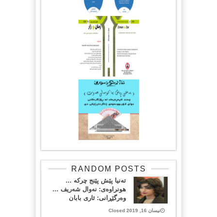
RANDOM POSTS
تەنیا پێش پێنج چرکە …
هونراوەی: نەوال شەریف …
وەرگێڕانی: ئاری بابان
نیسان 16, 2019 Closed