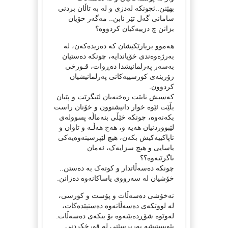
بهێنن..ئچونکە لەدزی و لە بە تاڵان بردنی
سامانی گەل تێر نابن.. مەگەر خۆیان
بزانن چ دزییەکیان کردووە؟
هەموو بریارێکیشان کە دەریدەکەن، لە
بەرژەوەندی خۆیاندایە، چونکە دەستیان
بەسەر پەرلمانیشدا دەڕوات، قـورخی
زۆرینەی کورسییەکانی پەرلمانیشیان
کردوون.
کەسیش نابێت رەخنەیان لێبگرێت و پێیان
بڵێت ئێوە خوار دانیشتوون و خۆتان راست
بکەنەوە، چونکە خێڵی بنەماڵە پسوولەی
لێبووردنیان هەیە و، هەچ هەڵـە و تاوان و
ناپاکییەکیش بکەن، هیچ لێپرسینەوەیەکی
یاسایی و هیچ سزایەک، ئەمان
ناگرێتەوە؟؟
چونکە دەسەڵاتدار و کوتەک بە دەستن..
خۆشیان لە سەرووی یاساکانەوە دەزانن.
نەخۆشی دەسەڵات و پۆست و کورسی،
لە لووتکەی دەسەڵاتەوە دەستپێدەکات،
لەوێوە شۆڕدەبێتەوە بۆ بنکەی دەسەڵات.
پێویستیشە بەرپرسێتی لە قورخکردنی