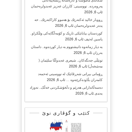
شکاندی مامۆستا و کارەساتە ڕیشەییەکانی
پەروەردە.. نووسینی: کارزان عەزیز عەبدولرەحمان
ئاب 6, 2026
ڕووبار خالید ئەكتەرێك بۆ هەموو كاراكتەرێك.. حه
یدەر عەبدولرەحمان
ئاب 6, 2026
کوردستان بیابانێکی تاریک و کۆمەڵگایەکی وێڵکراو..
یاسین لەتیف
ئاب 6, 2026
بە دیار زمانەوە دانیشتووم بە دیار کوردەوە.. داستان
بەرزان
ئاب 6, 2026
تونێڵی جەنگەکان.. شیعری عەبدوڵڵا سلێمان (
مەشخەڵ)
ئاب 6, 2026
ڕۆمانی بیرانی شەڕڤانێک لە نووسینی ئەحمەد
کامەران بڵاودەکرێتەوە …
ئاب 6, 2026
دەسەڵاتدارانی هەرێم و دڵخۆشکردنی خەڵک.. نەوزاد
بەندی
ئاب 6, 2026
کتێب و گۆڤاری نوێ