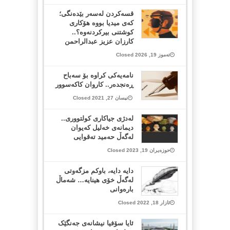
قسەکردن لەسەر بێدەنگی؛
کەی میدیا بووە هۆکاری
کوشتنی بیرکردنەوە؟..
کارزان عزیز عبدالراحمن
تەموز 19, 2026 Closed
نامه‌یه‌كی كراوه‌ بۆ سه‌باح
ڕه‌نجده‌ر.. کاروان کاکه‌سوور
نیسان 27, 2021 Closed
لەدژی جیاکاری کولتووری..
دیمانەی خەلیل کەیوان
لەگەڵ حەمید تەقوایی
حوزەیران 19, 2023 Closed
دایە دایە، باوکم مزگەوتی
لەگەڵ خۆی هینایە… شەماڵ
بارەوانی
ئازار 18, 2022 Closed
ئایا سۆفیا نیشانەی جەنگێک