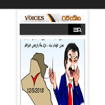
Ski
t
th
conten