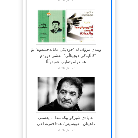
وێنەی مرۆڤ لە “خودێکی مانابەخشەوە” بۆ
“کاڵایەکی دیجیتاڵی”- بەشی دووەم-..
عەبدولموتەلیب عەبدوڵڵا
ئاب 6, 2026
لە یادی شێرکۆ بێکەسدا… پەسنی
داهێنان.. نووسینی/ عەتا قەرەداخی
ئاب 6, 2026