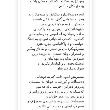
بەو تیۆرە دەکات ” کە ئامانجەکان پاکانە
بۆ هۆیەکان دەکەن”.
ئەم دەسەلاتدارە دیکتاتۆر و ستەمکارانە
هەر بە سامانی گەل، هێزێکی تایبەت
دادەنێن، بۆ سەرکوتکردنی هەر
خۆپیشاندنێکی نارەزایی و داواکردنی
مـافە رەواکان، لە لەیەن چەوساوەکانی
گەلەوە.. کەچی لە جیاتی ئەوەی بە دەنگ
خواست و داواکانیانەوە بچن، هێزی
سەرکوتکردنیان بۆ دەنێرن و بە ئاژاوەگێڕ
و فیتدراو ناویان دەبەن، بە دڕندەترین
شێوەش دەکەونە تێهەڵدان و
ئەشکەنجەدان و گولەبارانکردن و
سوکایەتیکردن پێیان.
سەیریش لەوە دایە، کە نەخۆشانی
دەسەڵات و کورسی، خۆیان بە نیشتمان
پەروەر دەزانن، خۆشیان لە هەموو
کەسێک بە زاناتـر و داناتـر و زۆرزانتر و
ژیرتر دەزانن، هەر خۆیان و
بنەمەڵەکانیشیان بە شایستەی سەرۆک و
سەرکردایەتی و دەسەڵاتی باڵا و