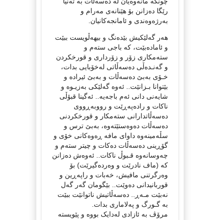
چونکە مانەوەیان لە دەسەڵات بە تەنیا
رێگا دەزانن بۆ هێنانەی مەرام و
بەرژەوەندی و ئامانجەکانیان.
هەر گەلێکیش بێدەنگ و بیهەڵویست ببێت
و ئامادەبێت، کە باجی ستەم و
ستەمکاری زۆر و زۆرداری و قورخکردن
و گەنـدەڵی دەسەڵاتی لەخۆبایی بدات،
خـۆی بەبێ دەسەڵات و بەبێ ئیرادە و
بێتوانا بـزانێت.. ئەوە گەلێکی بەزیـوە و
شایەنی دانی ئەم باجەیە.. ئەگینا قبۆڵی
ناکات و رادەپەڕێت و رووبەڕووی
دەسەڵاتدارانی ستەمکار و قورخکردنی
دەسەڵات دەوەستێتەوە، بەبێ ترس و
سڵەمینەوە داوای مافە ڕەوەکانی خۆی و
گۆڕینی دەسەڵات دەکات و چیتر ستەم و
چەوسانەوە قـبوڵ ناکات.. ئەوەش دەزانن
کە (ماف نادرێت و وەردەگیرێت) بۆ
وەرگرتنی مافیش، خەبات و راپەڕین و
قوربانیدانی دەوێت.. بێگومان گەر گەل
نەبێت مـەڕ.. دەسەڵاتیش ناتوانێت ببێت
بە گـورگ و پەلاماری بدات.
مرۆڤ بە ئازادی لەدایک بووە و پێویستە