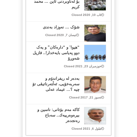
بۆ لەناوبردنی ئاین … محمد
کریم
ئاب 10, 2020 Closed
شۆک … نەوزاد بەندی
نیسان 7, 2020 Closed
“هیوا’ و “دارەکان” و یەک
دوو پەیامی بایەخدار!.. فازیل
شەوڕۆ
حوزەیران 23, 2021 Closed
به‌ده‌ر له‌ ریفراندۆم و
سه‌ربه‌خۆیی، ئه‌ڵته‌رناتیڤی تۆ
چیه ؟… عیماد عه‌لی
تەموز 21, 2017 Closed
كاكه‌ مه‌م بۆتانی: ناسين و
بيره‌وه‌رییه‌ك.. سه‌باح
ره‌نجده‌ر
ئیلول 6, 2021 Closed