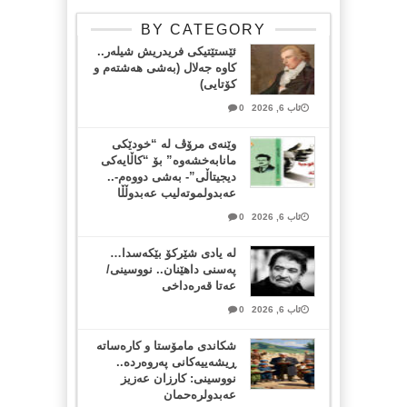
BY CATEGORY
ئێستێتیکی فریدریش شیلەر..
کاوە جەلال (بەشی هەشتەم و
کۆتایی)
ئاب 6, 2026
0
وێنەی مرۆڤ لە “خودێکی
مانابەخشەوە” بۆ “کاڵایەکی
دیجیتاڵی”- بەشی دووەم-..
عەبدولموتەلیب عەبدوڵڵا
ئاب 6, 2026
0
لە یادی شێرکۆ بێکەسدا…
پەسنی داهێنان.. نووسینی/
عەتا قەرەداخی
ئاب 6, 2026
0
شکاندی مامۆستا و کارەساتە
ڕیشەییەکانی پەروەردە..
نووسینی: کارزان عەزیز
عەبدولرەحمان