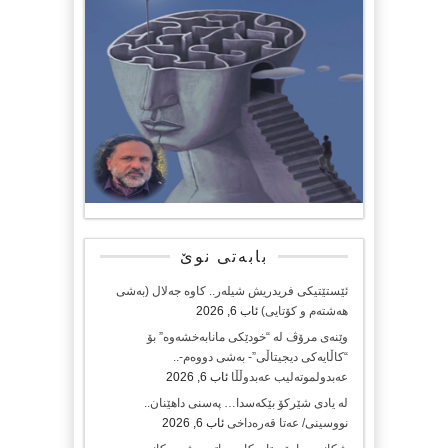
بابەتی نوێ
ئێستێتیکی فریدریش شیلەر.. کاوە جەلال (بەشی
هەشتەم و کۆتایی)
ئاب 6, 2026
وێنەی مرۆڤ لە “خودێکی مانابەخشەوە” بۆ
“کاڵایەکی دیجیتاڵی”- بەشی دووەم-..
عەبدولموتەلیب عەبدوڵڵا
ئاب 6, 2026
لە یادی شێرکۆ بێکەسدا… پەسنی داهێنان..
نووسینی/ عەتا قەرەداخی
ئاب 6, 2026