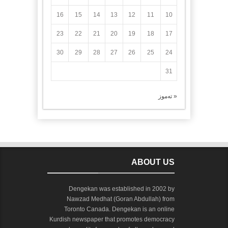
16
15
14
13
12
11
10
23
22
21
20
19
18
17
30
29
28
27
26
25
24
31
« تەموز
ABOUT US
Dengekan was established in 2002 by
Nawzad Medhat (Goran Abdullah) from
Toronto Canada. Dengekan is an online
Kurdish newspaper that promotes democracy