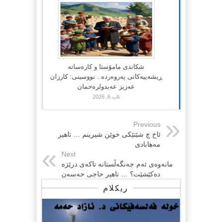
شکاندی مامۆستا و کارەساتە
ڕیشەییەکانی پەروەردە.. نووسینی: کارزان
عەزیز عەبدولرەحمان
ئاب 6, 2026
Previous
ئاخ چ شێتێکی خوێن شیرینم … تاهیر
مەهابادی
Next
مانەوەی ئەم جەنگەڵستانە تاکەی درێژە
دەکێشێت؟ … تاهیر حاجی حەسەن
ریکلام