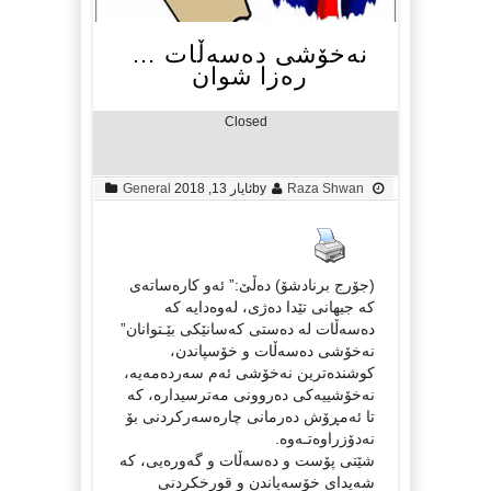
نەخۆشی دەسەڵات …
رەزا شوان
Closed
Raza Shwan
by
ئایار 13, 2018
General
(جۆرج برنادشۆ) دەڵێ:” ئەو کارەساتەی
کە جیهانی تێدا دەژی، لەوەدایە کە
دەسەڵات لە دەستی کەسانێکی بێـتوانان”
نەخۆشی دەسەڵات و خۆسپاندن،
کوشندەترین نەخۆشی ئەم سەردەمەیە،
نەخۆشییەکی دەروونی مەترسیدارە، کە
تا ئەمڕۆش دەرمانی چارەسەرکردنی بۆ
نەدۆزراوەتـەوە.
شێتی پۆست و دەسەڵات و گەورەیی، کە
شەیدای خۆسەپاندن و قورخکردنی