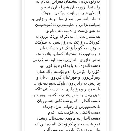
بەڕێوەبردنی نیشتمان دەزانن. بەڵام لە
راستیدا، زۆربەیان هیچ لەبارن نییە و
لەولای هیچەوە لۆقە دەکەن.. چونکە
ئەمانە لەسەر بنەمای توانا و شارەزایی و
سیاسەتزانی و شایستەیی نەگەیشتوون
بە بەو پۆست و دەسەڵاتە باڵاو و
هەستیارانەیان.. بەڵکو لە پڕێک بوون بە
کوڕێک.. رۆژێک لە رۆژانیش نە تنـۆکێک
خـوێن، بەڵکو دڵـۆپێک فرمێسکیشیان
نەڕشتووە بۆ نیشتمانەکەیان، هاتوونەتە
سەر حازری.. لە رێی دەستاودەستکردنی
دەسەڵاتەوە، لە باوەکەوە بۆ کوڕ، بۆ
کۆڕەزا، بۆ برازا. ئەو پۆستە باڵایانەیان
وەرگرتوون و قورخیان کردوون.. نان و
پیازیش بە رابردووی باوکیانەوە دەخۆن..
یا بە زەبر و زۆرداری، یا دەسەڵاتی تاکە
حیزبی، یا بەسەر پشتی تانکەوە، بوونە بە
دەسەڵاتدار.. کە پۆستەکانی هەموویان
نادەستوورین و رەوایی نین، چونکە
دەسەڵاتێکی بە خۆسەپێنە.. ئەم
دەسەڵاتدارانە ماوەی دەسەڵاتداریشیان
تەوابێت، بە هیچ کولۆجێک ئامادە نین کە
واز لە پۆستەکانیان و لە دەسەڵات