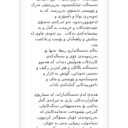
دەسەڵات جیابکەینەوە، بەرپرسێتی ئەرک
و پێویستی ئەستۆی بەرپرسە، کە بە
ئەوپەڕی توانا و دڵسۆزی و
لەخۆبووردنەوە، ئەو ئەرکەی ئەستۆی
جێبەجێدەکات و خزمەت بە گەل و بە
نیشتمانەکەی دەکات.. بێ ئەوەی چاوی لە
ستایش و پیاهەڵدان و پۆست و پاداشت
بێت.
بەڵام دەسەڵاتداری رەها، تەنها بۆ
بەرژەوەندی خۆی و بنەماڵەکەی
کاردەکات هەوڵیش دەدات کە هەموو
دەسەڵاتە باڵاکان و هێز لەژیـر رکێف و
دەستی ئەودابن، گوێش بە ئازار و
چەوسانەوە و پێویستی و ماف و
داخوزییەکانی گەلەکەی نادات.
هەندێ لەم دەسەڵاتدارانە، لە سیناریۆی
هەڵبژاردنەکان، یاری بە ئیرادەی گەل
دەکەن بۆ بەدەستهێنانی دەنگەکانیان،
گەرچی پێشوەخت ئەنجامەکانیان لە
بەرژەوەندی خۆیان مسۆگەر کردوون،
دەیانەوێت رەوایی بدەن بە خۆیان..