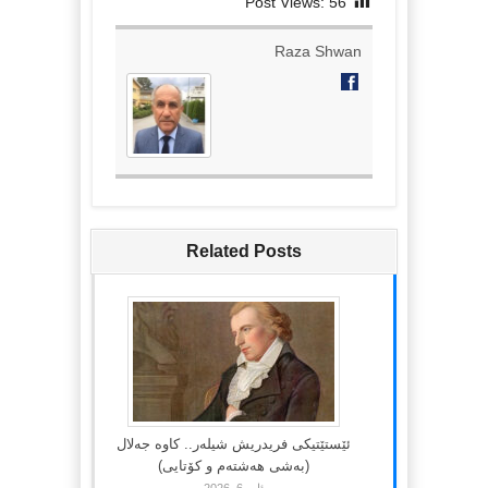
Post Views:
56
Raza Shwan
Related Posts
ئێستێتیکی فریدریش شیلەر.. کاوە جەلال
(بەشی هەشتەم و کۆتایی)
ئاب 6, 2026