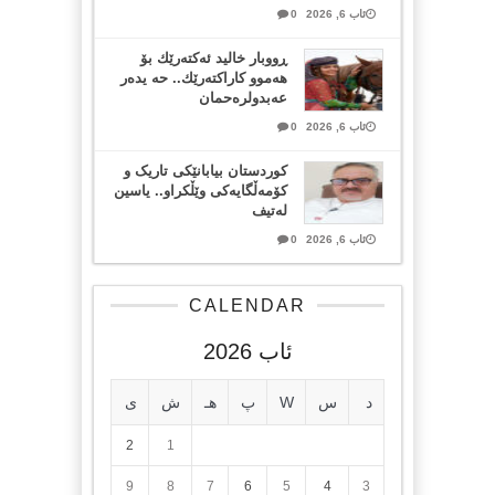
ئاب 6, 2026
0
ڕووبار خالید ئەكتەرێك بۆ
هەموو كاراكتەرێك.. حه یدەر
عەبدولرەحمان
ئاب 6, 2026
0
کوردستان بیابانێکی تاریک و
کۆمەڵگایەکی وێڵکراو.. یاسین
لەتیف
ئاب 6, 2026
0
CALENDAR
ئاب 2026
د
س
W
پ
هـ
ش
ی
2
1
9
8
7
6
5
4
3