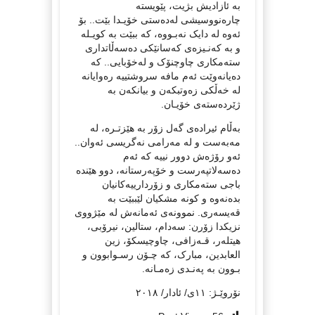
بە ئازادیش بژیت، پێویستە
چارەنووسیشی لەدەستی خۆیـدا بێت.. بۆ
ئەوە لە دایک نەبـووە، کە ببێت بە کویـلە
و بە کەنـیزەی کەسانێکی دەسەڵاتداری
ستەمکاری چاوچنۆک و لەخۆبایی.. کە
دەیانەوێت ئەم مافە سروشتییە رەوایانە
لە خەڵکی زەوتبکەن و بیانکەن بە
ژێردەستەی خۆیـان.
بەڵام ئیرادەی گەل زۆر بە هێزتـرە، لە
مەبەست و لە مەرامی نەگریسی ئەوان..
ئەو رۆژەش دوور نییە کە ئەم
دەسەلاتپەرست و خۆپەرستانە، دوو هێندە
باجی ستەمکاری و زۆردارییەکانیان
بدەنەوە و کونە مشکیان لێببێت بە
قەیسەری. نموونەی ئەمانەش لە مێژووی
نزیکدا زۆرن: سەدام، ستالین، نیرۆبی،
هیتلەر، قـەزافی، چاوچیسکۆ، زین
العابدین، مبارک، کە چـۆن رسـوابوون و
بـوون بە پەنـدی زەمـانە.
نۆروێـژ: ١١ی/ ئادار/ ٢٠١٨