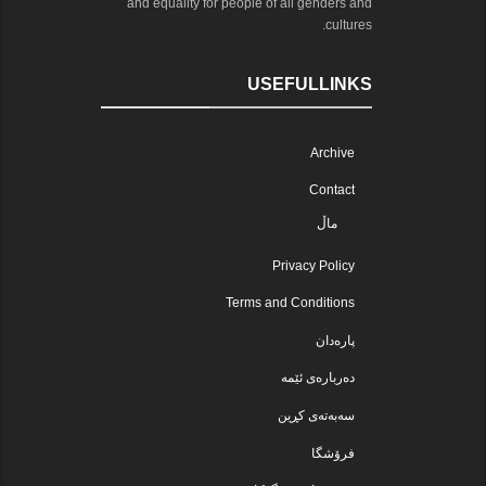
and equality for people of all genders and
cultures.
USEFULLINKS
Archive
Contact
ماڵ
Privacy Policy
Terms and Conditions
پارەدان
دەربارەی ئێمە
سەبەتەی کڕین
فرۆشگا