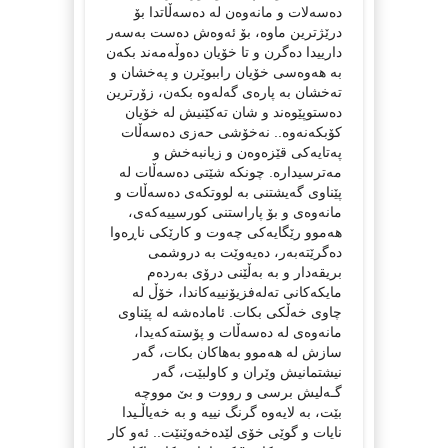
دەسەلات و مانەوەن لە دەسەڵاتدا بۆ
درێژترین ماوە، بۆ ئەوەش دەست بەسەر
دارییدا دەگرن و تا خۆیان دەوڵەمەند بکەن
بە هەوەسی خۆیان راببوێرن و پەخشان و
تەخشان بە پارەی گەلەوە بکەن، زۆرترین
دەستوپێوەند و شان تەکێنیش لە خۆیان
کۆبکەنەوە.. نەخۆشی حەزی دەسەڵات
پەتایەکی قێزەوەن و زیانبەخش و
مەترسیدارە. چونکە شێتی دەسەڵات لە
پێناوی گەیشتنی بە لووتکەی دەسەڵات و
مانەوەی و بۆ پاراستنی کورسییەکەی،
هەموو رێگایەکی چەوت و کارێکی ناڕەوا
دەگرێتەبەر، دەیەوێت بە دروشمی
بریقەدار و بە بەڵێنی درۆی بەردەم
مایکەکانی تەلەفزیۆنییەکاندا، خۆڵ لە
چاوی خەڵکی بکات. ئامادەشە لە پێناوی
مانەوەی لە دەسەڵات و پۆستەکەیدا،
سازش لە هەموو بەهاکان بکات، گەر
نیشتمانیش وێران و کاولبێت، گەر
گـەلیش برسی و رووت و بێ مووچە
بێت، بە لایەوە گرنگ نییە و بە خەیاڵـیدا
نایات و گوێی خۆی لێدەخەوێنێت.. ئەو کار