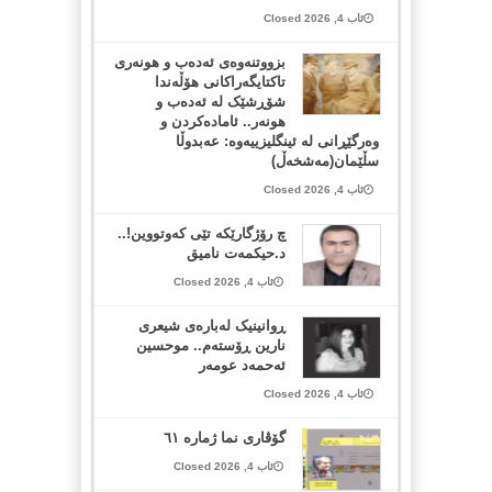
ئاب 4, 2026 Closed
بزووتنەوەی ئەدەب و هونەری
تاکتایگەراکانی هۆڵەندا
شۆڕشێک لە ئەدەب و
هونەر.. ئامادەکردن و
وەرگێڕانی لە ئینگلیزییەوە: عەبدوڵا
سڵێمان(مەشخەڵ)
ئاب 4, 2026 Closed
چ رۆژگارێکە تێی کەوتووین!..
د.حیکمەت نامیق
ئاب 4, 2026 Closed
ڕوانینیک لەبارەى شیعرى
نارین ڕۆستەم.. موحسین
ئەحمەد عومەر
ئاب 4, 2026 Closed
گۆڤاری نما ژمارە ٦١
ئاب 4, 2026 Closed