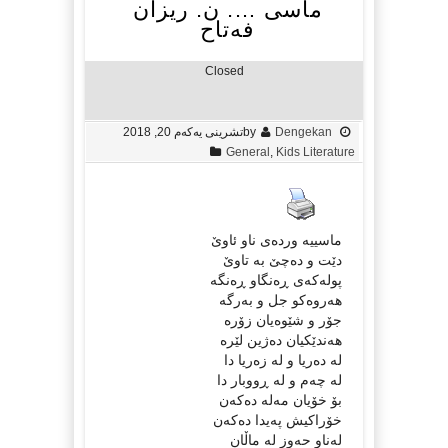
ماسی …. ن. ریزان
فەتاح
Closed
Dengekan
by
تشرینی یه‌كه‌م 20, 2018
General
,
Kids Literature
ماسییە وردەی ناو ئاوێ
دێت و دەچێ بە تاوێ
پولەکەی ڕەنگاو ڕەنگە
هەروەکو جل و بەرگە
جۆر و شێوەیان زۆرە
هەندێکیان دەژین لێرە
لە دەریا و لە زەریا دا
لە چەم و لە ڕووبار دا
بۆ خۆیان مەلە دەکەن
خۆراکیش پەیدا دەکەن
لەناو حەوز لە ماڵان