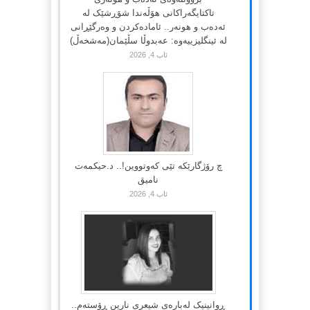
تاکتایگەراکانی هۆڵەندا شۆڕشێک لە
ئەدەب و هونەر.. ئامادەکردن و وەرگێڕانی
لە ئینگلیزییەوە: عەبدوڵا سڵێمان(مەشخەڵ)
ئاب 4, 2026
چ رۆژگارێکە تێی کەوتووین!.. د.حیکمەت
نامیق
ئاب 4, 2026
ڕوانینیک لەبارەى شیعرى نارین ڕۆستەم..