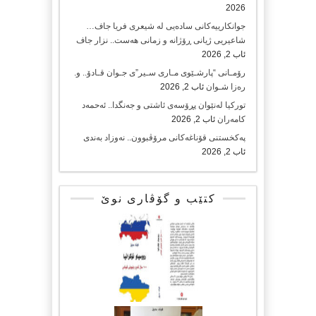
2026
جوانکارییەکانی سادەیی لە شیعری فریا جاف…
شاعیریی ژیانی ڕۆژانە و زمانی هەست.. نزار جاف
ئاب 2, 2026
رۆمـانی “پارشـێوی مـاری سـیر”ی جـوان قـادۆ.. و.
رەزا شـوان
ئاب 2, 2026
تورکیا لەنێوان پڕۆسەی ئاشتی و جەنگدا.. ئەحمەد
کامەران
ئاب 2, 2026
پەکخستنی قۆناغەکانی مرۆڤبوون.. نەوزاد بەندی
ئاب 2, 2026
کتێب و گۆڤاری نوێ