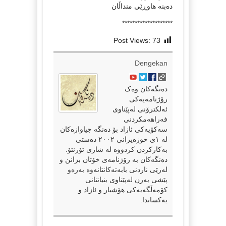
دەبنە هاوڕێی منداڵان
********************
Post Views:
73
Dengekan
دەنگەکان وەک
رۆژنامەیەکی
ئەلکترۆنی لەپێناوی
فەراهەمکردنی
سەکۆیەکی ئازاد بۆ دەنگە جیاوازەکان
لە ١ی حوزەیرانی ٢٠٠٢ دەستی
بەکارکردن کردووە لە شاری تۆرنتۆ.
دەنگەکان بە رۆژنامەی خۆتان بزانن و
لەرێی ناردنی بابەتەکانتانەوە بەرەو
پێشی بەرن لەپێناوی بنیاتنانی
کۆمەڵگەیەکی هۆشیار و ئازاد و
یەکساندا.