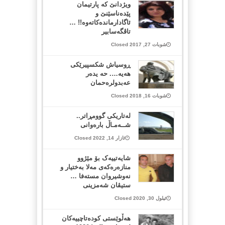
ویژدانێ کە پارتیمان
پێدەناسێنێ و
ئاگادارماندەکاتەوە!! …
تاڤگەسابیر
شوبات 27, 2017 Closed
ڕوسیاش شكسپیرێكی
هەیە…. حه يده‌ر
عه‌بدولره‌حمان
شوبات 16, 2018 Closed
لەتاریکی گوومڕاتر..
شــەمـاڵ بارەوانی
ئازار 14, 2022 Closed
شایەتییەک بۆ مێژوو
منازەرەکەی مەلا بەختیار و
نەوشیروان مستەفا …
ستیڤان شەمزینی
ئیلول 30, 2020 Closed
هەڵوێستی کودەتاچییەکان