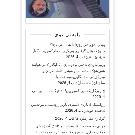
بابەتی نوێ
بۆچی شۆڕشی رۆژئاڤا شکستی هێنا؟ –
چاوپێکەوتنی گۆڤاری بەرگری لە مارکسیزم لەگەڵ
فرێد وێستۆن
ئاب 4, 2026
بزووتنەوەی ئەدەب و هونەری تاکتایگەراکانی هۆڵەندا
شۆڕشێک لە ئەدەب و هونەر.. ئامادەکردن و
وەرگێڕانی لە ئینگلیزییەوە: عەبدوڵا
سڵێمان(مەشخەڵ)
ئاب 4, 2026
چ رۆژگارێکە تێی کەوتووین!.. د.حیکمەت نامیق
ئاب
4, 2026
ڕوانینیک لەبارەى شیعرى نارین ڕۆستەم.. موحسین
ئەحمەد عومەر
ئاب 4, 2026
گۆڤاری نما ژمارە ٦١
ئاب 4, 2026
دۆزی فەلسەفە5: کارەساتبارە کاتێک گەمژەکان
دەکەونە داوی ژیرەزۆڵەکانەوە.. ئازاد حەمە
ئاب 2,