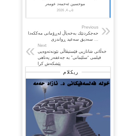
موحسین ئەحمەد عومەر
ئاب 4, 2026
Previous
حه‌جكردنێك به‌خه‌یاڵ له‌ڕۆمانی مه‌ككه‌دا
… سه‌دیق سه‌عید ڕواندزی
Next
خه‌ڵاتی شانازیی فێستیڤاڵی نێونه‌ته‌وه‌یی
فیلمی “سلێمانی” به‌ جه‌عفه‌ر په‌ناهی
پێشکه‌ش کرا
ریکلام