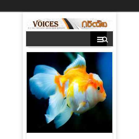
Ski
t
th
conten