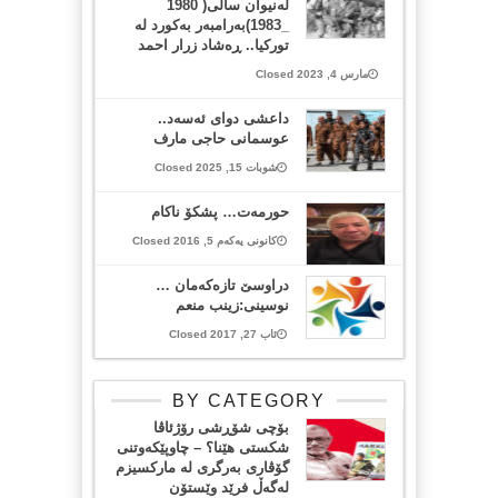
لەنیوان سالی( 1980
_1983)بەرامبەر بەکورد لە
تورکیا.. ڕەشاد زرار احمد
مارس 4, 2023 Closed
داعشی دوای ئەسەد..
عوسمانی حاجی مارف
شوبات 15, 2025 Closed
حورمەت… پشکۆ ناکام
کانونی یەکەم 5, 2016 Closed
دراوسێ تازه‌كه‌مان …
نوسینی:زینب منعم
ئاب 27, 2017 Closed
BY CATEGORY
بۆچی شۆڕشی رۆژئاڤا
شکستی هێنا؟ – چاوپێکەوتنی
گۆڤاری بەرگری لە مارکسیزم
لەگەڵ فرێد وێستۆن