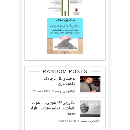
RANDOM POSTS
بەجێماو..!! … چالاک
ئـاغجەلەری
کانوونی دووەم 2, 2018 Closed
بەکورتی39: شێتیی…. شێت
ناتوانێت بفەلسەفێنێت.. ئازاد
حەمە
کانونی یەکەم 5, 2025 Closed