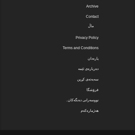
Archive
Contact
ماڵ
Privacy Policy
Terms and Conditions
پارەدان
دەربارەی ئێمە
سەبەتەی کڕین
فرۆشگا
نووسەرانی دەنگەکان..
هەژمارەکەم