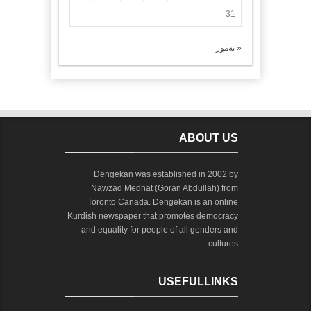
31
« تەموز
ABOUT US
Dengekan was established in 2002 by
Nawzad Medhat (Goran Abdullah) from
Toronto Canada. Dengekan is an online
Kurdish newspaper that promotes democracy
and equality for people of all genders and
cultures.
USEFULLINKS