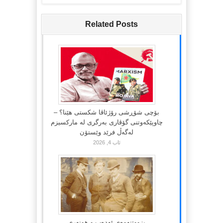
Related Posts
بۆچی شۆڕشی رۆژئاڤا شکستی هێنا؟ –
چاوپێکەوتنی گۆڤاری بەرگری لە مارکسیزم
لەگەڵ فرێد وێستۆن
ئاب 4, 2026
بزووتنەوەی ئەدەب و هونەری