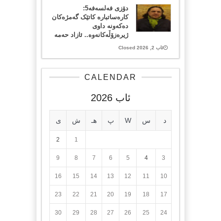
دۆزی فەلسەفە5:
کارەساتبارە کاتێک گەمژەکان
دەکەونە داوی
ژیرەزۆڵەکانەوە.. ئازاد حەمە
ئاب 2, 2026 Closed
CALENDAR
ئاب 2026
د
س
W
پ
هـ
ش
ی
2
1
9
8
7
6
5
4
3
16
15
14
13
12
11
10
23
22
21
20
19
18
17
30
29
28
27
26
25
24