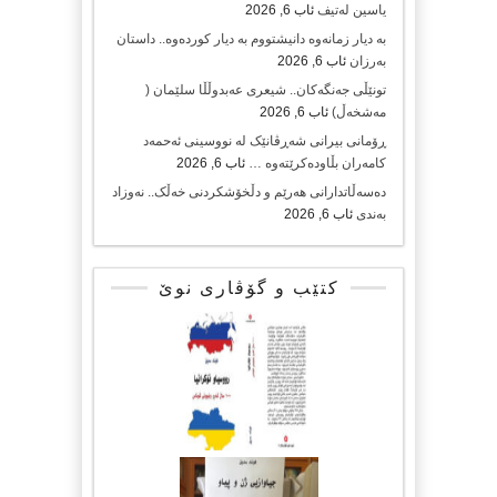
یاسین لەتیف
ئاب 6, 2026
بە دیار زمانەوە دانیشتووم بە دیار کوردەوە.. داستان
بەرزان
ئاب 6, 2026
تونێڵی جەنگەکان.. شیعری عەبدوڵڵا سلێمان (
مەشخەڵ)
ئاب 6, 2026
ڕۆمانی بیرانی شەڕڤانێک لە نووسینی ئەحمەد
کامەران بڵاودەکرێتەوە …
ئاب 6, 2026
دەسەڵاتدارانی هەرێم و دڵخۆشکردنی خەڵک.. نەوزاد
بەندی
ئاب 6, 2026
کتێب و گۆڤاری نوێ