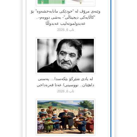
وێنەی مرۆڤ لە “خودێکی مانابەخشەوە” بۆ
“کاڵایەکی دیجیتاڵی”- بەشی دووەم-..
عەبدولموتەلیب عەبدوڵڵا
ئاب 6, 2026
لە یادی شێرکۆ بێکەسدا… پەسنی
داهێنان.. نووسینی/ عەتا قەرەداخی
ئاب 6, 2026