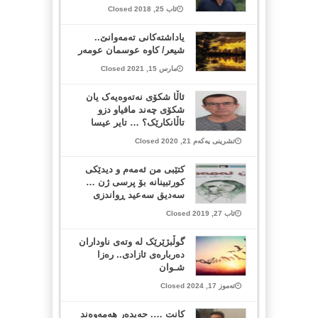
ئاب 25, 2018 Closed
یاداشتەکانی تەمەوانێ..
شیعر/ کاوە عوسمان عومەر
مارس 15, 2021 Closed
ئاڵا شکۆی نەتەوەیەک یان
شکۆی چەند مافیاو دزو
تاڵانکارێک؟ … تایر عیسا
تشرینی یەکەم 21, 2020 Closed
كتێبی من ئه‌مه‌م و دیدێكی
كورتبینانه‌ بۆ پرسی ژن …
سه‌دیق سه‌عید ڕواندزی
ئاب 27, 2019 Closed
گوڵبژێرێک لە وتەی ناوداران
دەربارەی ئازادی.. رەزا
شـوان
تەموز 17, 2024 Closed
کانت …. حەیدەر هەمەوەند