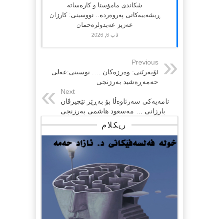
شکاندی مامۆستا و کارەساتە
ڕیشەییەکانی پەروەردە.. نووسینی: کارزان
عەزیز عەبدولرەحمان
ئاب 6, 2026
Previous
ئۆپەرێتی: وەرزەکان …. نوسینی:عەلی
حەمەڕەشید بەرزنجی
Next
نامەیەكی سەرئاوەڵا بۆ بەڕێز نێچیرڤان
بارزانی … مەسعود هاشمی بەرزنجی
ریکلام