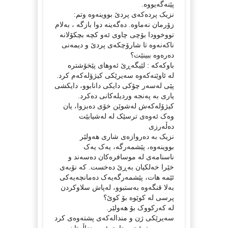
پێنەگەیووە.
نزیک پردەکەی پردێ بووینەوە وتم:
زۆرمان نەماوە. دەگەینە دوا بازگە ، بەلام
تووخوودا بۆچی چاوی ئەو کچە بچکۆلانە
ناکەنەوە تا شارۆچکەی پردێ و دیمەنی
دەرەوە ببینێت؟
باوکەکە : لێیگەڕێ ئەوهای پێخۆشترە
لە ئاوێنەکەوە سەیرێکی کیژؤلەکەم کرد.
پێی لەسەر چۆکی دایکی دانابوو، دایکشی
یاری بە پەنجە وردیلەکانی دەکرد.
كیژۆلەکەش لەشوێن خۆی دەبزوا، یان
وەک ئەوەی ترسێک لە لەشیابێت
دەڵەرزی
نزیک بە دەروازەی شاری هەولێر
بووینەوە، پێشمەرگە، یەک یەک
ناسنامەی لە موسافرەکان دەسەند و
خێرا خەلکیان بەڕێ دەخست. کە نۆبەی
ئێمە هات، پێشمەرگەیەک دەمانچەیەکی
بەلا قنگەوە بەستبوو، لەپاش سلاوکردن
پرسی لە کوێوە بۆ کوێ؟
لە کەرکووک بۆ هەولێر.
سەیرێکی ژن و مندالەکەی پشتەوەی کرد
و پرسی : بۆچی چاوی ئەو منداڵەتان