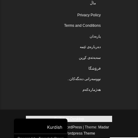
ماڵ
Privacy Policy
Terms and Conditions
پارەدان
دەربارەی ئێمە
سەبەتەی کڕین
فرۆشگا
نووسەرانی دەنگەکان..
هەژمارەکەم
Switch to Desktop
Kurdish
Proudly powered by WordPress
|
Theme:
Madar
.
Lite
by
Free Wordpress Theme