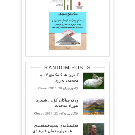
RANDOM POSTS
کـەروێـشـکـەکـەی لانــە …
محەمەد بەرزی
حوزەیران 20, 2019 Closed
وەک چیاکان کۆن.. شیعری
نەوزاد مدحەت
کانونی یەکەم 22, 2024 Closed
هه‌فته‌نامه‌ی به‌دبه‌خته‌فه‌ندی
…. عه‌بدولڕه‌حمان فه‌رهادی