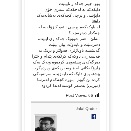
بوو، چیتر چەکدار نابینیت
دایکەکە بە لەچکەکە سەری خۆی
داپۆشی و پرچی کچەکەی بەشانەیەک
داهێنا
لە باوکەکەم پرسی : ئەو کیژۆلەیە لە
چەکدار دەترسێت؟
-بەلێ…هەر شوێنێک چەکداری لێبێت،
دەترسێت و نایەوێت بیان بینێت.
گەیشتینە ناوباژێری هەولێر و نزیک بە
قەیسەری، باوکەکە کرێکەی پێدام و خێرا
دەرگەکەی پشتەوەی کردەوە ویەک یەک
زارۆکەکانی لە هاوسەرەکەی وەردەگرت.
پێشئەوەی دایکەکە دابەزێت، سرتەیەکی
کردە بن گوێم : ببورە کچەکەم لەترسا
(میزیی) بەسەر کوشنەکەتدا کردوە
Post Views:
66
Jalal Qader