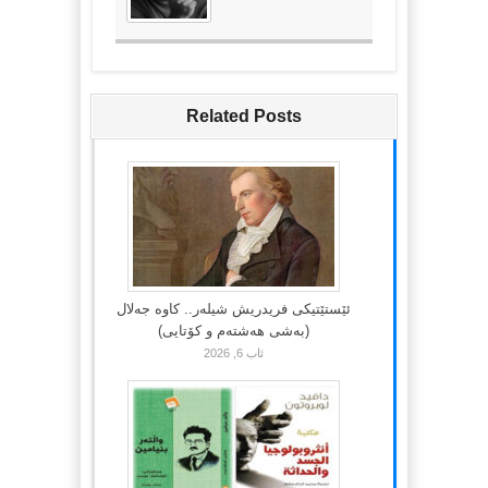
Related Posts
ئێستێتیکی فریدریش شیلەر.. کاوە جەلال
(بەشی هەشتەم و کۆتایی)
ئاب 6, 2026