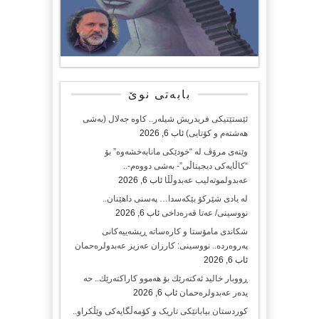
بابەتی نوێ
ئێستێتیکی فریدریش شیلەر.. کاوە جەلال (بەشی
هەشتەم و کۆتایی)
ئاب 6, 2026
وێنەی مرۆڤ لە “خودێکی مانابەخشەوە” بۆ
“کاڵایەکی دیجیتاڵی”- بەشی دووەم-..
عەبدولموتەلیب عەبدوڵڵا
ئاب 6, 2026
لە یادی شێرکۆ بێکەسدا… پەسنی داهێنان..
نووسینی/ عەتا قەرەداخی
ئاب 6, 2026
شکاندی مامۆستا و کارەساتە ڕیشەییەکانی
پەروەردە.. نووسینی: کارزان عەزیز عەبدولرەحمان
ئاب 6, 2026
ڕووبار خالید ئەكتەرێك بۆ هەموو كاراكتەرێك.. حه
یدەر عەبدولرەحمان
ئاب 6, 2026
کوردستان بیابانێکی تاریک و کۆمەڵگایەکی وێڵکراو..