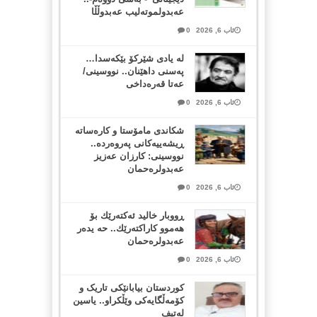
عەبدولموتەلیب عەبدوڵڵا
ئاب 6, 2026
0
لە یادی شێرکۆ بێکەسدا…
پەسنی داهێنان.. نووسینی/
عەتا قەرەداخی
ئاب 6, 2026
0
شکاندی مامۆستا و کارەساتە
ڕیشەییەکانی پەروەردە..
نووسینی: کارزان عەزیز
عەبدولرەحمان
ئاب 6, 2026
0
ڕووبار خالید ئەكتەرێك بۆ
هەموو كاراكتەرێك.. حه یدەر
عەبدولرەحمان
ئاب 6, 2026
0
کوردستان بیابانێکی تاریک و
کۆمەڵگایەکی وێڵکراو.. یاسین
لەتیف