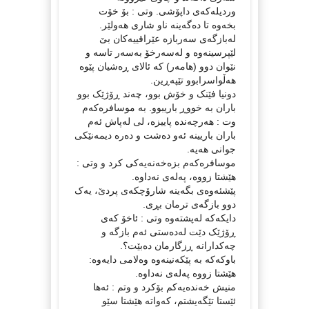
وردیلەکەی داپۆشی. وتی : بۆ خۆت
بخەوە تا دەگەینە ناو شاری هەولێر.
لەبازگەی سەربازە عێراقییەکان بێ
لێپرسینەوە و لەسەرخۆ بەسەر تاسە و
نێوان دوو (هامەر) کە ئالای ڕەشیان پێوە
هەڵواسرابوو تێپەڕین.
دونیا فێنک و خۆش بوو، چەند ڕۆژێک بوو
باران بە خووڕ باریبوو. بە موسافرەکەم
وت : هەرچەندە پاییزە، لی لەپاش ئەم
باران باریینە ئەو دەشت و دەرە دیمەنێکی
جوانی هەیە.
موسافرەکەم بزەخەنەیەکی کرد و وتی :
هێشتا زووە، پەلەی نەداوە.
پێشئەوەی بگەینە شارۆچکەی پردێ، یەک
دوو بازگەی ترمان بڕی.
دایکەکە لەپشتەوە وتی : ئاخۆ کەی
ڕۆژێک دێت لەدەستی ئەم بازگە و
چەکدارانە ڕزگارمان دەبێت؟.
باوکەکە بە پێکەنینەوە وەلامی دایەوە:
هێشتا زووە پەلەی نەداوە.
منیش خەندەیەکم بۆکرد و وتم : ئەها
ئێستا تێگەیشتم، کەواتە هێشتا سێو