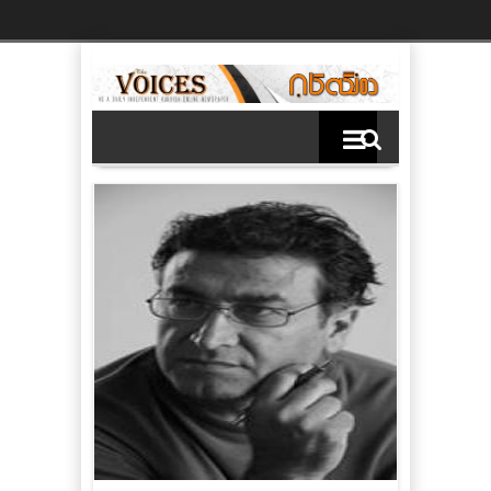
Ski
t
th
conten