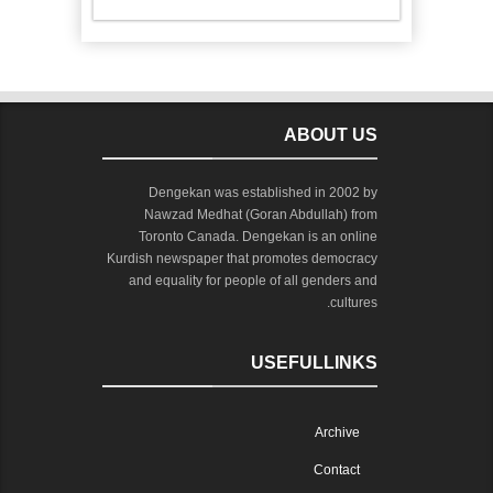
ABOUT US
Dengekan was established in 2002 by
Nawzad Medhat (Goran Abdullah) from
Toronto Canada. Dengekan is an online
Kurdish newspaper that promotes democracy
and equality for people of all genders and
cultures.
USEFULLINKS
Archive
Contact