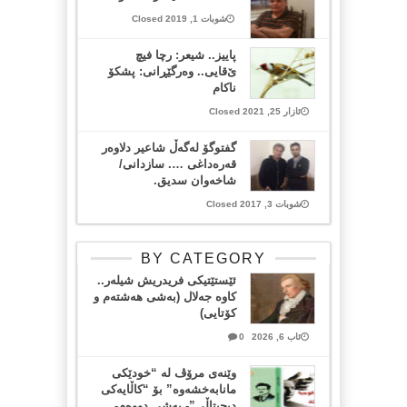
شوبات 1, 2019 Closed
پاییز.. شیعر: رچا فیچ
ێ‌قایی.. وەرگێڕانی: پشکۆ
ناکام
ئازار 25, 2021 Closed
گفتوگۆ لەگەڵ شاعیر دلاوەر
قەرەداغی …. سازدانی/
شاخەوان سدیق.
شوبات 3, 2017 Closed
BY CATEGORY
ئێستێتیکی فریدریش شیلەر..
کاوە جەلال (بەشی هەشتەم و
کۆتایی)
ئاب 6, 2026
0
وێنەی مرۆڤ لە “خودێکی
مانابەخشەوە” بۆ “کاڵایەکی
دیجیتاڵی”- بەشی دووەم-..