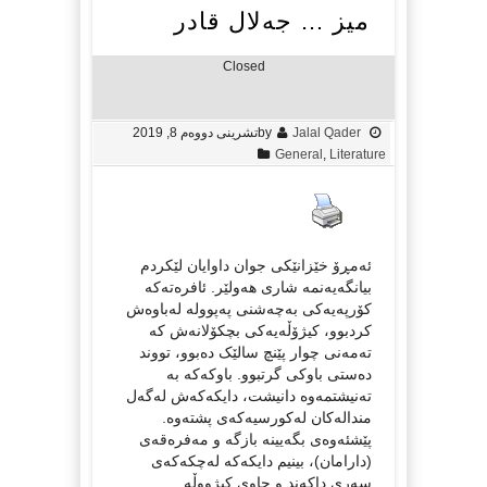
میز … جەلال قادر
Closed
Jalal Qader
by
تشرینی دووەم 8, 2019
General
,
Literature
ئەمڕۆ خێزانێکی جوان داوایان لێکردم
بیانگەیەنمە شاری هەولێر. ئافرەتەکە
کۆرپەیەکی بەچەشنی پەپوولە لەباوەش
کردبوو، کیژۆڵەیەکی بچکۆلانەش کە
تەمەنی چوار پێنچ سالێک دەبوو، تووند
دەستی باوکی گرتبوو. باوکەکە بە
تەنیشتمەوە دانیشت، دایکەکەش لەگەل
مندالەکان لەکورسیەکەی پشتەوە.
پێشئەوەی بگەیینە بازگە و مەفرەقەی
(دارامان)، بینیم دایکەکە لەچکەکەی
سەری داکەند و چاوی کیژووڵە