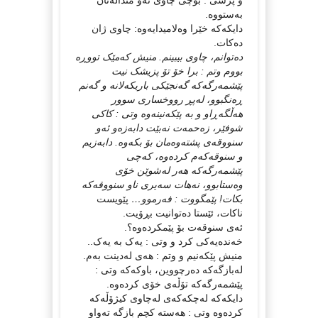
بەستووە.
دایکەکە خێرا وەلامیدایەوە: چاوی ژان
دەکات.
دەتوانم، چاوی بیبینم. منیش کەمێک تووڕە
بووم وتم : برا خۆ تۆ پزیشک نیت
پێشمەرگەکە گەنجێکی باریکەلانە و گەنم
ڕەنگبوو، لەپڕ رووخساری سوور
هەڵگەڕاو و بە پێکەنینەوە وتی : کاکی
شوفێر، زەحمەت نەبێت دابەزەو ئەو
سنووقەی پشتەوەمان بۆ بکەوە. دابەزیم
و سنوقەکەم کردەوە، کەچی
پێشمەرگەکە هەر لەشوێن خۆی
وەستابوو، نەهات سەیری ناو سنووقەکە
بکات! پێمگووت : فەرموو…
پێویست
ناکات، ئێستا دەتوانیت بڕۆیت.
ئەی سنوقەت بۆ پێمکردەوە؟.
خەندەیەکی کرد و وتی : یەک بە یەک..
منیش پێکەنیم و وتم : هەی لەدینت بەم.
لەبازگەکە دەرچووین، باوکەکە وتی :
پێشمەرگەکە تۆڵەی خۆی کردەوە.
دایکەکە لەچکەکەی لەچاوی کیژۆڵەکە
کردەوە وتی : هەستە کچم بازگە تەواو