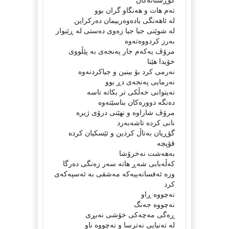
تەم هات و هەنگاو گران بوو
لە ئاهه‌نگی یادەوەرییمان ده‌ركراین
لە شوێنی جیا جیا زەوی دەستی لە ڕێبوار
بەرز کردووەتەوە
مرۆڤ یەکەم جار پەنجەی بە پێڵووی
خۆیدا هێنا
نەرمی کرد بۆ بینین و جیاکردنەوە
نەرمایی پەنجەی دڕ بوو
نەیتوانی خەڵکی تر بکاتە تاسە
دەنگە دوورەکان بناسێتەوە
مرۆڤ شاراوە و نهێنی درۆی ژیرە
نانی کردە تاشەبەرد
گۆڕیان به‌تاڵ كردین و ئێسكیان كرده‌
قۆپچه‌
بەهەشت نەخرۆشا
کەڵەبابی شەڕ هاتە سەر زەنگی دەرگا
وزە ئەفسانەییەکە مەشقی بە ئەسپەکەی
کرد
نەچووە ڕاو
نەچووە جەنگ
ڕەگی مەچەکی خۆشی نەبڕی
لە تەنیایی نەترسا و نه‌چووه‌ ناو