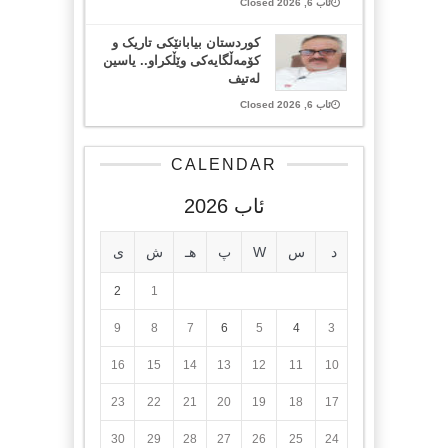
ئاب 6, 2026 Closed
کوردستان بیابانێکی تاریک و
کۆمەڵگایەکی وێڵکراو.. یاسین
لەتیف
ئاب 6, 2026 Closed
CALENDAR
ئاب 2026
د
س
W
پ
هـ
ش
ی
2
1
9
8
7
6
5
4
3
16
15
14
13
12
11
10
23
22
21
20
19
18
17
30
29
28
27
26
25
24