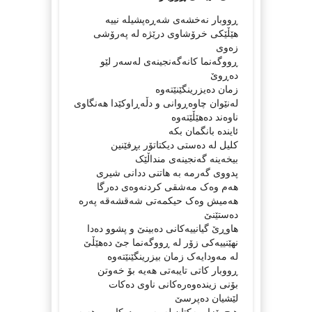
ڕووبار نەخشەی شەڕەپشیلە نییە
هێڵێکی خرۆشاوی درێژە لە پەرۆشی
زەوی
ڕووگەنما کانەگەنجینەی لەسەر لێو
دەڕوێ
زمان دەیزرینگێنێتەوە
لەنێوان چاوەڕوانی و دڵەڕاوکێدا هه‌نگاوی
ناوه‌ند دەهێڵێتەوە
ئایندە بانگمان بکە
کلیل لە دەستی دیکتاتۆر بڕفێنین
بیخەینە گەنجینەی منداڵێک
پدووی گەرمە بە هاتنی ددانی شیری
هەم وەک مەشقی کردنەوەی دەرگا
هەمیش وەک حیکمەتی شەقشەقە پەرە
دەستێنێ
هاوڕێ گیانییەکانی دەبینێ و پشوو دەدا
نهێنییەکی زۆر لە ڕووگەنما جێ دە‌هێڵێ
لە مەودایەک زمان بیزرینگێنێتەوە
ڕووبار کاتی تایبەتی هەیە بۆ خەوتن
بۆنی زیندەوەرەکانی ناوی دەکات
لێشیان دەپرسێ
هیچ بێزارییەکتان لە پەروەردەکارییم هەیە