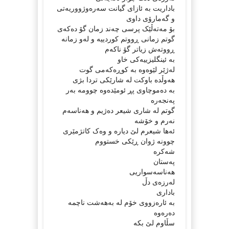
باداریت به‌ ئازای گیانت سه‌ره‌وژووریه‌تی
و گه‌مارۆی داوی
بۆ مەتەڵێک پرسی چەند زمان گۆ ده‌كه‌ی
گوتم زمانی ڕووتم کوردییە و لەو زمانە
ڕووته‌ش زیاتر گۆ ناكه‌م
بە ئینگلیزییەکی خاو
لەژێر لێوەوە بە کوڕەکەمی گوت
هەوڵدە باوکت لە شارێکی تردا بژی
بە دەموچاوی پڕ ئومێدەوە چوومە بەر
پەنجەرە
گوتم لە شاری شیعر دەژیم و هه‌ناسه‌م
نه‌رم و خۆشه‌
ئەها شیعرم لێ دیارە و وەک کاتژمێری
چوونە ژوان ڕێکی خستووم
شەکرە
پەستان
هەناسەسواریی
لەرزەی دڵ
باداری
بە ئارەزووی خۆم لە بەهەشت ناچمە
دەرەوە
سڵاوم لێ بکە