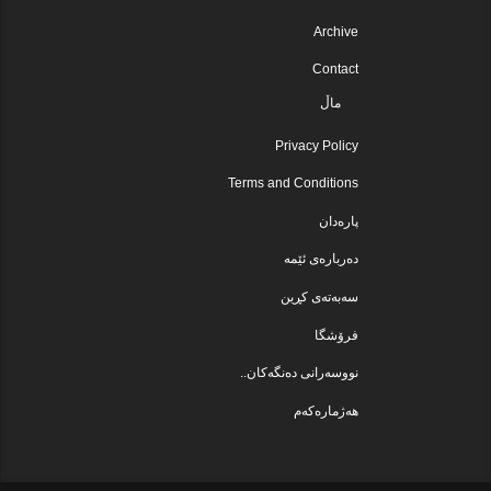
Archive
Contact
ماڵ
Privacy Policy
Terms and Conditions
پارەدان
دەربارەی ئێمە
سەبەتەی کڕین
فرۆشگا
نووسەرانی دەنگەکان..
هەژمارەکەم