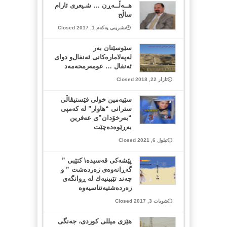
هــه‌ڵــه‌ڕن … شـیعری ئارام
ساڵح
تشرینی یەکەم 1, 2017 Closed
سێوسێنان بەر
لەپەلامارەكانی ئەنفال‌و دوای
ئەنفال … عومەرمحەمەد
ئازار 22, 2018 Closed
سێیەمین خولی فێستیڤاڵی
سترانی “هاوار” لە کەمپی
“بەرخۆدان”ی عەفرین
بەڕێوەدەچێت
ئیلول 6, 2021 Closed
پێشه‌كی قه‌سیده‌\ كتێبی ”
گه‌ڕانه‌وه‌ی زه‌رده‌شت ” و
چه‌ند تێبینیه‌ك له‌ ڕوانگه‌ی
زه‌رده‌شتیه‌تناسیه‌وه‌
شوبات 3, 2017 Closed
هێزی میللی کوردی، جەنگی