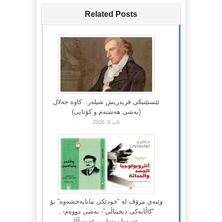
Related Posts
ئێستێتیکی فریدریش شیلەر.. کاوە جەلال
(بەشی هەشتەم و کۆتایی)
ئاب 6, 2026
وێنەی مرۆڤ لە “خودێکی مانابەخشەوە” بۆ
“کاڵایەکی دیجیتاڵی”- بەشی دووەم-..
عەبدولموتەلیب عەبدوڵڵا