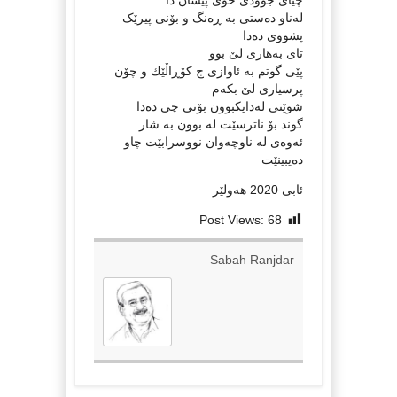
لەناو دەستی به‌ ڕه‌نگ و بۆنی پیرێک
پشووی دەدا
تای به‌هاری لێ بوو
پێی گوتم به‌ ئاوازی چ كۆڕاڵێك و چۆن
پرسیاری لێ بكه‌م
شوێنی له‌دایكبوون بۆنی چی ده‌دا
گوند بۆ ناترسێت له‌ بوون به‌ شار
ئه‌وه‌ی له‌ ناوچه‌وان نووسرابێت چاو
ده‌یبینێت
ئابی 2020 هه‌ولێر
Post Views:
68
Sabah Ranjdar