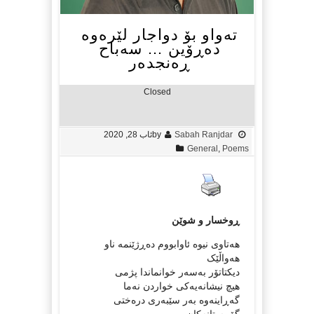
تەواو بۆ دواجار لێرەوە
دەڕۆین … سه‌باح
ڕه‌نجده‌ر
Closed
Sabah Ranjdar
by
ئاب 28, 2020
General
,
Poems
ڕوخسار و شوێن
هه‌تاوی نیوه‌ ئاوابووم دەڕژێنمە ناو
هەواڵێک
دیکتاتۆر بەسەر خوانماندا پژمی
هیچ نیشانەیەکی خواردن نەما
گەڕاینەوە بەر سێبەری درەختی
گۆڕستانەکان