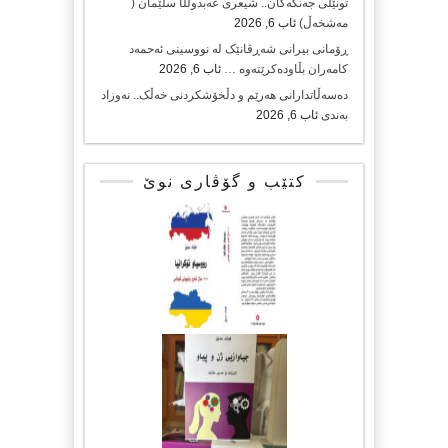
تونێڵی جەنگەکان.. شیعری عەبدوڵڵا سلێمان (
مەشخەڵ)
ئاب 6, 2026
ڕۆمانی بیرانی شەڕڤانێک لە نووسینی ئەحمەد
کامەران بڵاودەکرێتەوە …
ئاب 6, 2026
دەسەڵاتدارانی هەرێم و دڵخۆشکردنی خەڵک.. نەوزاد
بەندی
ئاب 6, 2026
کتێب و گۆڤاری نوێ