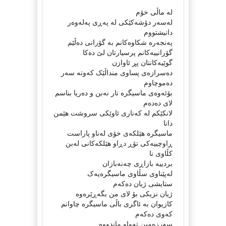
لە ماڵی خۆم
لەسەر دۆشەکێکی لە پەڕی پەلەوەر
دانیشتووم
پەنجەرە شکاوەکانم بە گۆرانی دەڵێم
گۆرانییەکانم پرسیارتان لێ دەکا
گوێیەکانتان پڕ ئاوازن
دەسرازەی پساوی منداڵێک کەوتە سەر
دەموچاوم
بۆئەوەی ماسیگرە تار نەبن و دەریا بناسم
لای دەدەم
لانکێکم لە کەناری ئاوێکی سروشت هێمن
دانا
ماسیگرە هێلکەی خۆی لەناو پاراست
ڕاوچییەکی تۆڕ دڕاو هێلکەکانی لەبن
کڵاوی نا
بردییە بازاڕی چەنەبازان
لەپێناوی سڵاوی ماسیگرەیەک
ستایشی ژیان دەکەم
ژیان نزیکی بۆ لای من بگەڕێرەوە
کازیوان بە ئاگری باڵی ماسیگرە چاوانم
کەوی دەکەم
سەرزەمین تەواو ماندووە