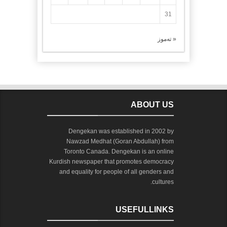
31
« تەموز
ABOUT US
Dengekan was established in 2002 by
Nawzad Medhat (Goran Abdullah) from
Toronto Canada. Dengekan is an online
Kurdish newspaper that promotes democracy
and equality for people of all genders and
cultures.
USEFULLINKS