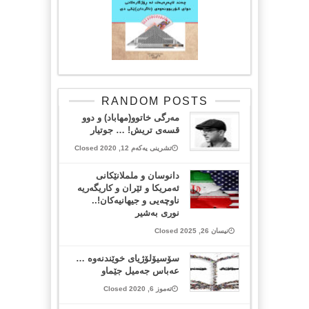
RANDOM POSTS
مەرگی خاتوو(مهاباد) و دوو
قسەی تریش! … جوتیار
تشرینی یەکەم 12, 2020 Closed
دانوسان و ململانێکانی
ئەمریکا و ئێران و کاریگەریە
ناوچەیی و جیهانیەکان!..
نوری بەشیر
نیسان 26, 2025 Closed
سۆسیۆلۆژیای خوێندنه‌وه‌ …
عه‌باس جه‌میل جێماو
تەموز 6, 2020 Closed