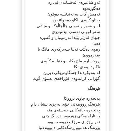
ئه‌و شاعیره‌ی ئه‌فسانه‌ی له‌باره‌
ده‌گێڕنه‌وه‌
ئه‌میش كات به‌ ئه‌ندێشه‌ ده‌پێوێ
به‌ناو كڵپه‌ی ناكاو ده‌خولێته‌وه‌
لە وه‌نه‌وز و ته‌ونی جاڵجاڵۆكه‌ و مێشی
سه‌ر لووتی ئه‌سپ تێدەپەڕێ
جیهان له‌ژێر پێیدا نه‌رمونیان و گه‌وره‌
ده‌بێ
زەوی دەڵێت تەنیا سەیرکەری مانگ با
بفەرمووێ
ڕوخسارم ماچ بکات و دنیا له‌ كڵپه‌ی
ناكاودا به‌دی بكا
له ‌به‌دیكردندا جه‌نگاوه‌رێكی دێرین
گۆرانی كرانه‌وه‌ی قۆزاخه‌ی په‌مۆی گوت
بێڕەنگ
پەنجەرە چاوی ترووکا
بێڕەنگ ڕوومەتی خۆی بە پڕی پیشان دام
پەنجەرە خانەکانی جەستەی منە
بە ئارامییەکی زۆرەوە بێڕەنگ چنی
ئەو ڕۆژەی مرۆڤ دروست بوو
بێڕەنگ هەموو ڕەنگەکانی دابووە دنیا