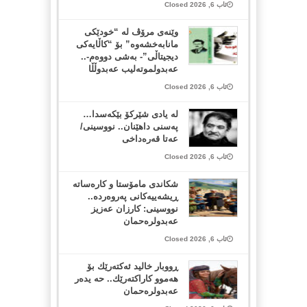
ئاب 6, 2026 Closed
وێنەی مرۆڤ لە “خودێکی
مانابەخشەوە” بۆ “کاڵایەکی
دیجیتاڵی”- بەشی دووەم-..
عەبدولموتەلیب عەبدوڵڵا
ئاب 6, 2026 Closed
لە یادی شێرکۆ بێکەسدا…
پەسنی داهێنان.. نووسینی/
عەتا قەرەداخی
ئاب 6, 2026 Closed
شکاندی مامۆستا و کارەساتە
ڕیشەییەکانی پەروەردە..
نووسینی: کارزان عەزیز
عەبدولرەحمان
ئاب 6, 2026 Closed
ڕووبار خالید ئەكتەرێك بۆ
هەموو كاراكتەرێك.. حه یدەر
عەبدولرەحمان