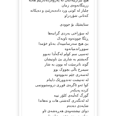
زرینگانەوەی زمان
چلباز له‌ كونی ورد داده‌به‌زێنێ و ده‌یكاته‌
كه‌تانی شۆردراو
ستایشێك بۆ جوودی
لە سۆراخی بەردی گرانبەها
ڕێگا چوونەوە ناویەک
بێ هیچ سه‌رسامییه‌ك بەناو خۆمدا
سووڕاندمیانەوە
ئه‌سپی سم كولم له‌گه‌ڵدا نه‌بوو
گەیشتم بە شاری بێ ناونیشان
گوند ناترسێت له‌ بوون به‌ شار
سیمرخ باڵی بچووک بوو
لەسەری جێم نەبووەوە
لە تەنیشت تەندوورێک داینام
کوا ئەو ئاگرەی قوڕی دروستبوونمی
کردە پەیکەر
گورگ کەڵبەی کلۆر نییە
له‌ له‌نگه‌ری كه‌شتی هات و نه‌هاتدا
شایەدی دەدەم
دوای نیشتنەوەی هەڕەشەی ئاو
چیای جوودی خۆی پیشان دا