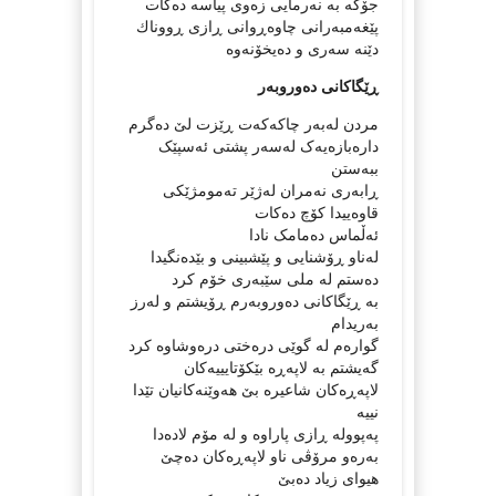
جۆگە بە نەرمایی زەوی پیاسە دەکات
پێغه‌مبه‌رانی چاوه‌ڕوانی ڕازی ڕووناك
دێنه‌ سه‌ری و ده‌یخۆنه‌وه‌
ڕێگاکانی دەوروبەر
مردن لەبەر چاکەکەت ڕێزت لێ دەگرم
دارەبازەیەک لەسەر پشتی ئەسپێک
ببەستن
ڕابەری نەمران لەژێر تەمومژێکی
قاوەییدا کۆچ دەکات
ئەڵماس دەمامک نادا
لەناو ڕۆشنایی و پێشبینی و بێدەنگیدا
دەستم لە ملی سێبەری خۆم کرد
بە ڕێگاکانی دەوروبەرم ڕۆیشتم و لەرز
بەریدام
گوارەم لە گوێی درەختی درەوشاوە کرد
گەیشتم بە لاپەڕە بێکۆتایییەکان
لاپەڕەکان شاعیرە بێ هەوێنەکانیان تێدا
نییە
پەپوولە ڕازی پاراوە و لە مۆم لادەدا
بەرەو مرۆڤی ناو لاپەڕەکان دەچێ
هیوای زیاد دەبێ