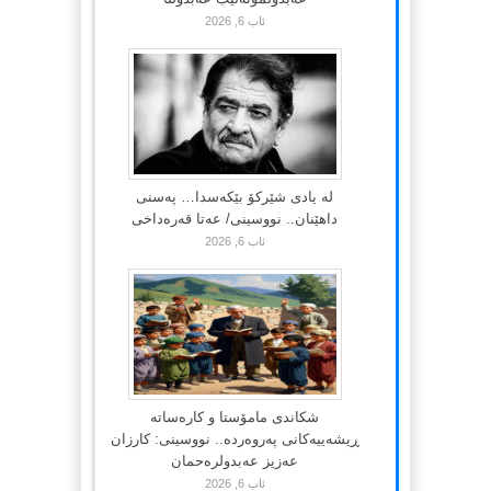
ئاب 6, 2026
لە یادی شێرکۆ بێکەسدا… پەسنی
داهێنان.. نووسینی/ عەتا قەرەداخی
ئاب 6, 2026
شکاندی مامۆستا و کارەساتە
ڕیشەییەکانی پەروەردە.. نووسینی: کارزان
عەزیز عەبدولرەحمان
ئاب 6, 2026