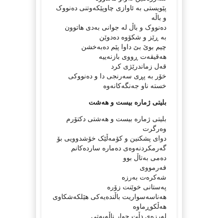
پێویستی بە ئاوازی چاوپێکەوتنی دەنووک
و باڵە
دەنووک و باڵ لە جوانی بەدی هاتوون
بە ڕێز و شکۆوە دەدوێن
چیم بوێ بێ داوا پێم دەبەخشن
هەقیقەت ڕووی بازنەییە
قه‌ل زماندرێژی كرد
خۆر به‌ پڕی سه‌رنجی دا و ده‌نووكی
خسته‌ ناو جه‌نگه‌كانه‌وه‌
بلیتی ژمارە بیست و هەشت
بلیتی ژمارە بیست و هەشتی دکتۆرم
وەرگرت
دوای پشکنین و کۆمەڵێک خۆشدوویی بۆ
گەرمکردنەوەی دەمارە ساردەکانم
دەمی بەتاڵ بوو
فەرمووی
شەکرەت بەرزە
پەستانی خوێنت زۆرە
هەناسەسواریت باڵنده‌یه‌كی هێلكه‌شكاوی
هه‌ڵكوڕماوه‌
لەرزەی دڵت چوار ناڵەیەتی