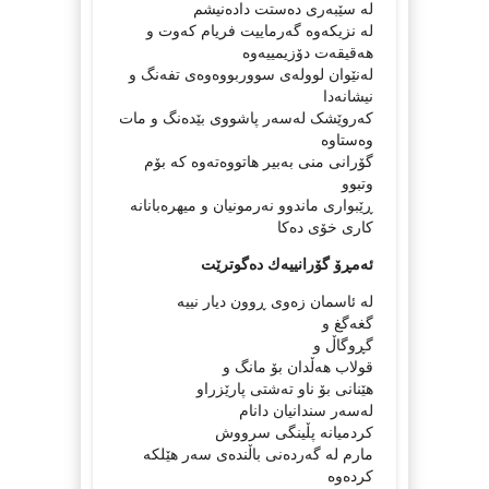
لە سێبەری دەستت دادەنیشم
لە نزیکەوە گەرماییت فریام کەوت و
هەقیقەت دۆزیمییەوە
لەنێوان لوولەی سووربووەوه‌ی تفەنگ و
نیشانەدا
کەروێشک لەسەر پاشووی بێدەنگ و مات
وه‌ستاوه‌
گۆرانی منی بەبیر هاتووەتەوە کە بۆم
وتبوو
ڕێبواری ماندوو نه‌رمونیان و میهرەبانانە
کاری خۆی دەکا
ئه‌مڕۆ گۆرانییه‌ك ده‌گوترێت
لە ئاسمان زەوی ڕوون دیار نییە
گغەگغ و
گڕوگاڵ و
قولاب هه‌ڵدان بۆ مانگ و
هێنانی بۆ ناو ته‌شتی پارێزراو
لەسەر سندانیان دانام
کردمیانە پڵینگی سرووش
مارم له‌ گه‌رده‌نی باڵنده‌ی سه‌ر هێلكه‌
كرده‌وه‌