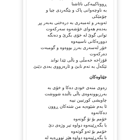
ڕووناكییه‌كی نائاشنا
بە ناوچەوانی پاک و بێگەردی چیا و
چۆمێکی
ئەوبەر و ئەمبەری بە درەختی بەبەر پڕ
به‌ده‌م هه‌وای خۆشه‌وه‌ سه‌ركه‌وت
توانی گوێ لە خۆی بگرێ و دەنگە
دوورەکانی ناسییەوە
خۆر لەسەری بەرز بووەوە و گومبه‌ت
ده‌ركه‌وت
قۆزاخە خەمڵی و باڵی تێدا نواند
تێکەڵ بە تەم نابێ و ئارەزووی بەدی دێنێ
جێناوەکان
زەوی منەی خودی دەکا و خۆی بە
به‌رزبوونه‌وه‌ی باڵی باڵنده‌ شووشت
چاویشی کورتبین نییە
ئا بەم شێوەیە من شتەکان ڕوون
دەکاتەوە
خۆمم بۆ تۆ گوتەوە
با بگەڕێینەوە دواوە تیر وژەی دێ
خۆمم بۆ ئەو گوتەوە
با بگەڕێینەوە دواوە هێز تووڕەیە لە