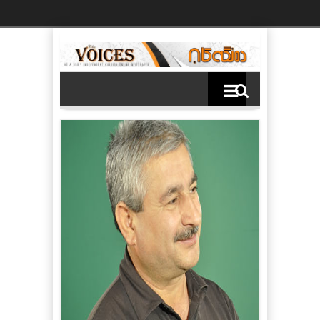
Ski
t
th
conten