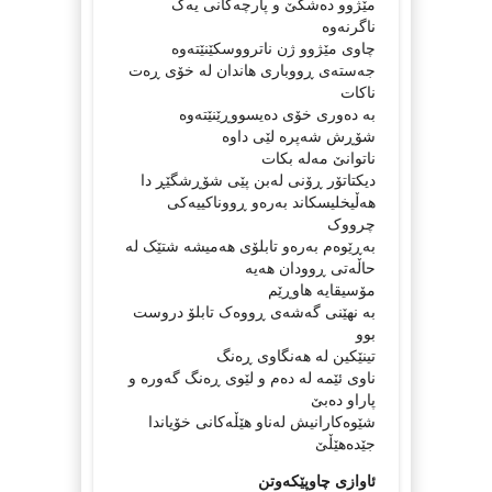
مێژوو دەشکێ و پارچەکانی یەک
ناگرنەوە
چاوی مێژوو ژن ناترووسکێنێتەوە
جەستەی ڕووباری هاندان لە خۆی ڕەت
ناکات
بە دەوری خۆی دەیسووڕێنێتەوە
شۆڕش شەپرە لێی داوە
ناتوانێ مەلە بکات
دیکتاتۆر ڕۆنی لەبن پێی شۆڕشگێڕ دا
هەڵیخلیسکاند بەرەو ڕووناکییەکی
چرووک
بەڕێوەم بەرەو تابلۆی هەمیشە شتێک لە
حاڵەتی ڕوودان هەیە
مۆسیقایە هاوڕێم
بە نهێنی گەشەی ڕووەک تابلۆ دروست
بوو
تینێکین لە هەنگاوی ڕەنگ
ناوی ئێمە لە دەم و لێوی ڕەنگ گەورە و
پاراو دەبێ
شێوەکارانیش لەناو هێڵەکانی خۆیاندا
جێدەهێڵێ
ئاوازی چاوپێکەوتن