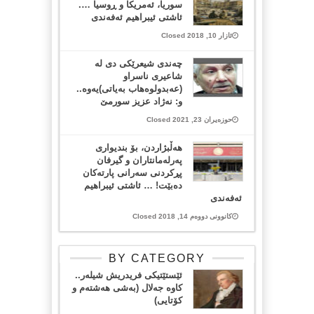
سوریا، ئەمریکا و ڕوسیا ….
ئاشتی ئیبراهیم ئەفەندی
ئازار 10, 2018 Closed
چه‌ندی شیعرێكی دی له‌
شاعیری ناسراو
(عه‌بدولوه‌هاب به‌یاتی)یه‌وه‌..
و: نه‌ژاد عزیز سورمێ
حوزەیران 23, 2021 Closed
هەڵبژاردن، بۆ بندیواری
پەرلەمانتاران و گیرفان
پڕکردنی سەرانی پارتەکان
دەبێت! … ئاشتی ئیبراهیم
ئەفەندی
کانوونی دووەم 14, 2018 Closed
BY CATEGORY
ئێستێتیکی فریدریش شیلەر..
کاوە جەلال (بەشی هەشتەم و
کۆتایی)