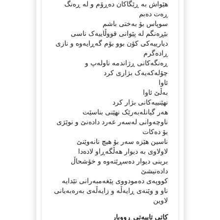
هێواش بە ڕێگاکان دەڕۆم و لە ڕەنگ
ڕەت دەبم
سوپاس بۆ بەختی باشم
بێڕەنگم لە پێوانی قووڵاییەک ناسی
دیارییەکی کۆن بوو بۆم گەڕایەوە و نازی
ڕادەگرم
ڕەنگەکانی ڕژاندمە ناولەپ و
چۆلەکەیەک بژاری کرد
ئاوا
بەڵێ ئاوا
نهێنییەکانی بژار کرد
هەر گیانلەبەرێک نهێنی بناسێت
ناوچەوانی لەسەر عەرد دادەنێ و نوێژی
بۆ دەکات
ناسین هێزە سەر بۆ هیچ نانەوێنێ
لاولاوی بە دیوار هەڵگەڕاو لادەدا
برینی دیوار دەسڕێتەوە و خۆشحاڵ
دادەنیشێ
کووپەی دەمودووی پێغەمبەرانی تێدایە
ناو و وێنەی ڕایەڵە و زایەڵەی بەرەبەیانی
لاوین
کاتی تایبەتی ڕووبار