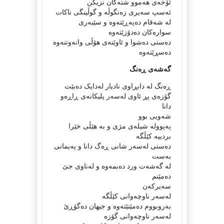
ئۆخەی هەموو شتەکان نزیکن
ئەسپ سەیری زەنگوڵە و گوڵینگی ناکات
لە شەقام دەپەڕێتەوە و سێبەری
سوارەکان دەدۆزێتەوە
دەستی دەشوا و ئاوێنەی هۆڵی وانەوتنەوە
دەسڕێتەوە
گەشەی ڕەنگ
ڕەنگ لە دابڕاوی نادیار لەدایک دەبێت
گۆزەی پڕ ئاوی لەسەر پلیکانەی ڕاڕەو
دانا
شەویی بوو
پەپوولە شیلەی مژی و بە هێڵی خێرا
بردییە کێڵگە
دەستی لەسەر شانی ڕەگ دانا و پەیمانی
بەست
لە گەشەت ورد دەبمەوە و لەناوی جێ
دەمێنم
سەیرکەن
لەسەر ناوچەوانی کێڵگە
بەروبووم دەمێنێتەوە و جیهان دەگۆڕێ
لەسەر ناوچەوانی گۆزە