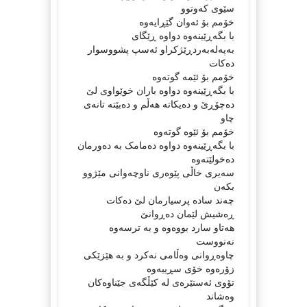
سێوی كه‌وتوو
خۆمم بۆ ئەوان گێڕایەوە
با بگەڕێینەوە دواوە ڕێگای
بەپەلەبەردڕێژکراو ئەسپ پشووسوار
دەکات
خۆمم بۆ ئێمە گوتەوە
با بگەڕێینەوە دواوە باران خوێواوی لێ
دەچۆڕێ و ده‌یكاته‌ هه‌ڵم و ده‌بێته‌ تانه‌ی
چاو
خۆمم بۆ ئێوە گوتەوە
با بگەڕێینەوە دواوە دەمامک بە دەورمان
دەخولێتەوە
سەیری خاڵی پێوه‌ری ناوچەوانی مێژوو
بکەن
چەند سادە پرسیارمان لێ دەکات
ڕەشیش لێمان دەڕوانێ
هەتاو سارد بووەوە و بە ترسەوە
نەنووست
چاوەڕوانی وەڵامی نەکرد و بە هێزێکی
زۆرەوە خۆی سڕییەوە
تۆوی ئەستێرەی لە کێڵگەی جێناوەکان
وەشاند