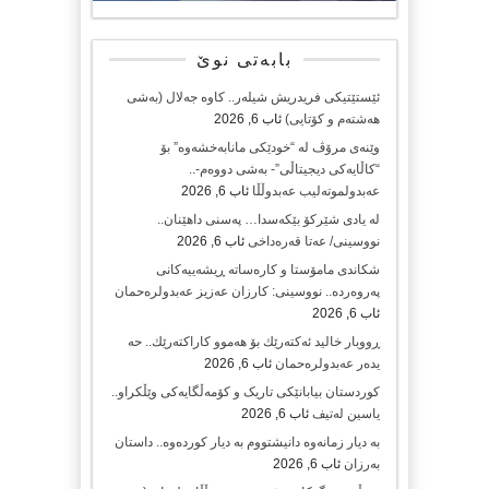
بابەتی نوێ
ئێستێتیکی فریدریش شیلەر.. کاوە جەلال (بەشی
هەشتەم و کۆتایی)
ئاب 6, 2026
وێنەی مرۆڤ لە “خودێکی مانابەخشەوە” بۆ
“کاڵایەکی دیجیتاڵی”- بەشی دووەم-..
عەبدولموتەلیب عەبدوڵڵا
ئاب 6, 2026
لە یادی شێرکۆ بێکەسدا… پەسنی داهێنان..
نووسینی/ عەتا قەرەداخی
ئاب 6, 2026
شکاندی مامۆستا و کارەساتە ڕیشەییەکانی
پەروەردە.. نووسینی: کارزان عەزیز عەبدولرەحمان
ئاب 6, 2026
ڕووبار خالید ئەكتەرێك بۆ هەموو كاراكتەرێك.. حه
یدەر عەبدولرەحمان
ئاب 6, 2026
کوردستان بیابانێکی تاریک و کۆمەڵگایەکی وێڵکراو..
یاسین لەتیف
ئاب 6, 2026
بە دیار زمانەوە دانیشتووم بە دیار کوردەوە.. داستان
بەرزان
ئاب 6, 2026