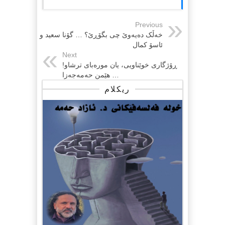
Previous
خەڵک دەیەوێ چی بگۆڕێ؟ … گۆنا سعید و
ئاسۆ کمال
Next
ڕۆژگاری خوێناویی، یان مورەبای ترشاو!
… هێمن حەمەجەزا
ریکلام