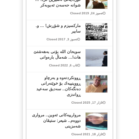
شوانە حەسەن ئەبوبەکر
تەموز 24, 2019 Closed
مارکسیزم و شۆڕش! … و.
سابیر
تەموز 3, 2017 Closed
سوبحان اللە بۆنی بەهەشتێ
هات!… شەماڵ بارەوانی
ئاب 6, 2022 Closed
ڕوونكردنەوە و بەرچاو
ڕووینییەك بۆ خوێنەرانی
دەنگەكان.. سەدیق سەعید
ڕواندزی
ئازار 17, 2025 Closed
مروارییەکانی ئەوین.. مرواری
دووەم.. شیعر: ستیڤان
شەمزینی
ئازار 18, 2021 Closed