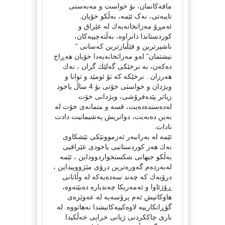
مافەکانمان، بۆ خواست و مەبەستی
تایبەتی، نەک ئێمە، بەڵکو خۆیان.
ئەمڕۆ مەزاتخانەیەك لە عێراق و
کوردستاندا دانراوە، بەڵتەچییەکان،
ناشیرترین و فێڵبازترین کەسانی ”
نیشتمان” لەو مەزاتخانەیەدا خۆیان هەڕاج
دەکەن، بە نرخێکی گەلێك گران ، نەك
هەرزان . نرخێکە کە تۆ ئومێد و توانا و
ویژدان و خواستی خۆتی بۆ 4 ساڵ یاخود
زیاتر پێدەفرۆشی، ویژدانی خۆت
لەدەستدەدەیت، قسە و متمانەی خۆت لە
بەین دەبەیت، دواتریش پەشیمانیت دادت
نادات.
ئێمە لە بەرانبەر ئەزموونێكی تێشکاوی
نەك هەر کوردستانیی یاخودی عێراقیی
بەڵکو جیهانی شکستخواردووداین ، ئێمە
لەبەردەم گەورەترین درۆی مێژووییداین ،
درۆیەك کە چەند سەدەیەکە لە وڵاتانی
ڕۆژئاوا و ئەمەریکا چەندبارە دەبێتەوە،
هاوکاتیش ئەم پرۆسەیە لە عەوێزەی
گۆڕانکارییە لاوەکییەکانیشدا نەهاتووە. لە
باری چاککردنی ژیانی خراپی خەڵکیدا