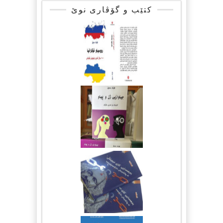
کتێب و گۆڤاری نوێ