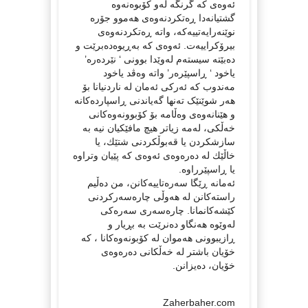
ئەوەی کە گرنگە لەو کۆبوەنەوە
گشتیانەدا ڕەتکردنەوەی هەموو جۆرە
نوێنەرایەتییەکە، واتە ڕەتکردنەوەی
بیرۆکراییەت. ئەوەی کە بەڕیوەدەبرێت و
دەبێتە سیستەم لەوێدا بوونی ‘ نێردەرە’
یاخود ‘ ڕاسپێرەر’ واتە وەڤد یاخود
مەندوب کە ئەرکی ئەمان لە ناردنیانا بۆ
هەر شوێنێک تەنها گەیاندنی ڕاسپاردەکانە
و هێنانەوەی وەڵامە بۆ کۆبوونەوەکانی
خەڵکی، لەمە زیاتر هیچ مافێکیان نیە بە
سازشکردن یا قەبوڵکردنی شتێك، یا
خاڵێك لە دەرەوەی ئەوەی کە پێیان وتراوە
یا ڕاسپێرراوە.
ئەمانە ڕێگا سەرەتاییەکانن، من دەڵیم
راستەکانن لە هەوڵی چارەسەرکردنی
کێشەکانمانا. چارەسەری سەرەکی
لەوێوە هەنگاو دەنرێت بە بڕیار و
ڕازیبوونی هەموان لە کۆبونەوەکانا ، کە
خۆیان باشتر لە خەڵکانی دەرەوەی
خۆیان، دەیزانن.
Zaherbaher.com