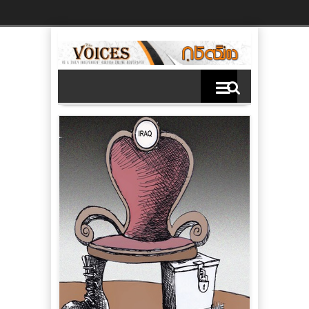
Ski
t
th
conten