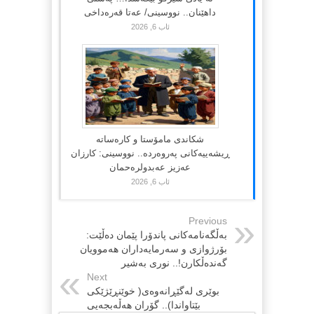
داهێنان.. نووسینی/ عەتا قەرەداخی
ئاب 6, 2026
شکاندی مامۆستا و کارەساتە
ڕیشەییەکانی پەروەردە.. نووسینی: کارزان
عەزیز عەبدولرەحمان
ئاب 6, 2026
Previous
بەڵگەنامەکانی پاندۆرا پێمان دەڵێت:
بۆرژوازی و سەرمایەداران هەموویان
گەندەڵکارن!.. نوری بەشیر
Next
بوێری لەگێڕانەوەی( خوێنڕێژێکی
بێتاواندا).. گۆران هەڵەبجەیی