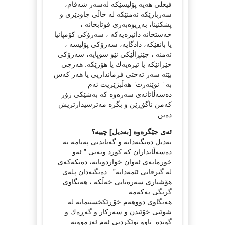
فیعلی هەیە پۆلیسێكە لەسەر شەقام،
سەربازێکە ئەمنێکە لە خاڵی چاودێری و
پشکنینا، بەڕیوەبەری قوتابخانە ،
خەستخانە دائیرەیەکە ، سەرۆکی کۆمپانیا
یا بانقێکە، دادگایە، سەرۆکی پۆلیسە ،
ئەمنە ، جێنڕاڵێکی نێو سوپایە، سەرۆکی
خێزانێکە یا تیرەیەك یا هۆزێکە. هەرچی
بێتە سەر تەختی فرمانداریی یا هەر کەس
بە ” نوێنەرت” هەڵبژێریت ئەم
دەسەڵاتانەی سەرەوە کە بەشێکی زۆر
کەمن ناگۆڕێن و بگرە مەترسیدارتریش
دەبن.
ئەی جێگرەوە [بەدیل] چییە؟
بەدیل دەنگنەدانە و گەیاندنی پەیامە بە
دەسەڵاتداران کە کورد وتەنی ” ئەو
خورمایەی ئەوان خواردویانە، دەنکەکەی
لە گیرفانی ئێمەدایە” . دەنگنەدان پلەی
هۆشیاری سەرەتایی خەڵکە ، هەنگاوی
گرنگی یەکەمە.
هەنگاوی دووهەم خۆڕێکخستنمانە لە
شوێنی خۆێندن و سەرکار و گەڕەك و
گوندە. تاوو توێکردنی ئەم ئەزموونە