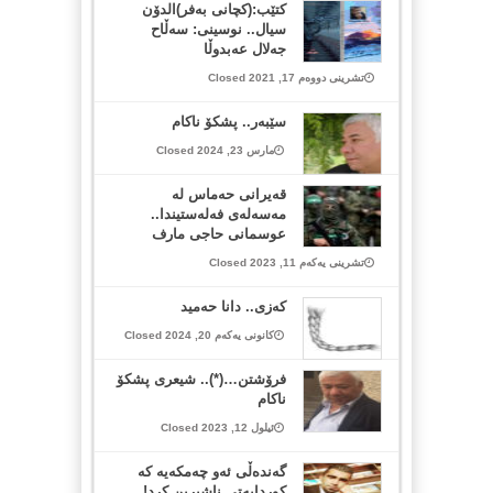
كتێب:(كچانی به‌فر)الدۆن
سیال.. نوسینی: سه‌ڵاح
جه‌لال عه‌بدوڵا
تشرینی دووەم 17, 2021 Closed
سێبەر.. پشکۆ ناکام
مارس 23, 2024 Closed
قەیرانی حەماس لە
مەسەلەی فەلەستیندا..
عوسمانی حاجی مارف
تشرینی یەکەم 11, 2023 Closed
کەزی.. دانا حەمید
کانونی یەکەم 20, 2024 Closed
فرۆشتن…(*).. شیعری پشکۆ
ناکام
ئیلول 12, 2023 Closed
گەندەڵی ئەو چەمکەیە کە
کوردایەتی ناشیرین کرد! …