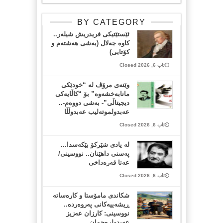
BY CATEGORY
ئێستێتیکی فریدریش شیلەر..
کاوە جەلال (بەشی هەشتەم و
کۆتایی)
ئاب 6, 2026 Closed
وێنەی مرۆڤ لە “خودێکی
مانابەخشەوە” بۆ “کاڵایەکی
دیجیتاڵی”- بەشی دووەم-..
عەبدولموتەلیب عەبدوڵڵا
ئاب 6, 2026 Closed
لە یادی شێرکۆ بێکەسدا…
پەسنی داهێنان.. نووسینی/
عەتا قەرەداخی
ئاب 6, 2026 Closed
شکاندی مامۆستا و کارەساتە
ڕیشەییەکانی پەروەردە..
نووسینی: کارزان عەزیز
عەبدولرەحمان