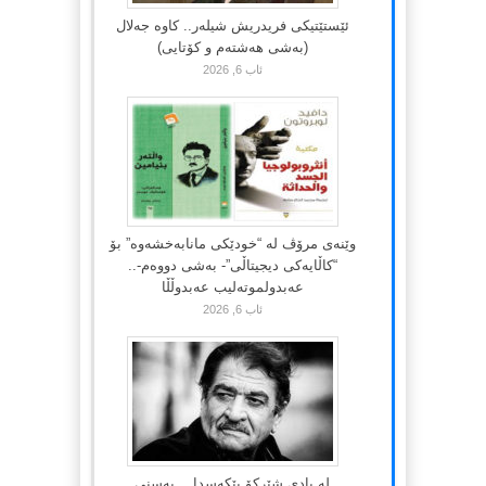
ئێستێتیکی فریدریش شیلەر.. کاوە جەلال
(بەشی هەشتەم و کۆتایی)
ئاب 6, 2026
وێنەی مرۆڤ لە “خودێکی مانابەخشەوە” بۆ
“کاڵایەکی دیجیتاڵی”- بەشی دووەم-..
عەبدولموتەلیب عەبدوڵڵا
ئاب 6, 2026
لە یادی شێرکۆ بێکەسدا… پەسنی