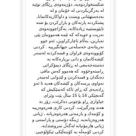
شکستخواردوەیە، دۆزینەوەی ڕێگای نوێیە
لە بەرگریکردنی لە خۆمان و لە
بەدەستهێنانی ویست و داواکاریەکانمانا،
پشتکردنە پارتەکان و بازاڕکردن بۆ شتە
ناپێویستییە زیادەکانە، بەگژاچوونەوەی
نەریت و خویەکە کە ئێمە هەموومان پێی
نەیارین، بەڵام ناچارکراوین، ئەو خوو
نەریتانەی خەسڵەتی جیهانگیرییە . کردنی
کۆبوونەوەی فراوان و قسەکردنە لەسەر
کێشەکانمان و دانی بڕیارەکانە بە
دەستەجەمعی لە ڕێگای دیمۆکراتی
ڕاستەوخۆوە. کە هەموو کەس مافی
دەنگدان و قسەکردن و لێدوانی لەسەر
تەواوی پرسەکان و کێشەکان هەیە تا ئەو
ڕادەیەی کە ڕای تاکە کەسێکیش کە
گەنجێکی 14 یا 15 ساڵ بێت وێرای
جیاوازی ڕاو بۆچونی دەکرێت، زۆر بە
هەند وەرگیرێت. کردنی کاری هەرەوەزییە
و کۆمەك و یارمەتی هەرەوەزیانە ، ژیانی
هەروەزیانەیە. ژینگە دۆستی و پاراستنی و
ژیانی هارمۆنیانە لەگەڵ سروشتدایە،
کردنی کۆمەڵە بە کۆمەڵێکی ئیکۆلۆجیی.