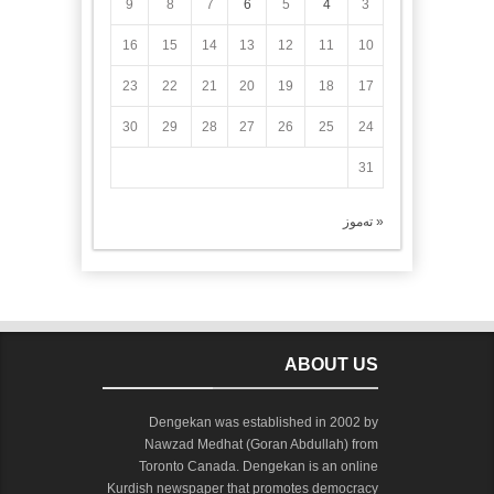
9
8
7
6
5
4
3
16
15
14
13
12
11
10
23
22
21
20
19
18
17
30
29
28
27
26
25
24
31
« تەموز
ABOUT US
Dengekan was established in 2002 by
Nawzad Medhat (Goran Abdullah) from
Toronto Canada. Dengekan is an online
Kurdish newspaper that promotes democracy