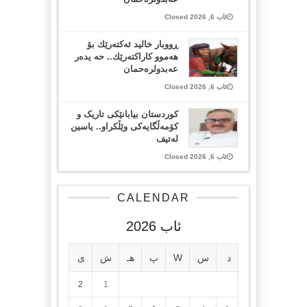
ئاب 6, 2026 Closed
ڕووبار خالید ئەكتەرێك بۆ
هەموو كاراكتەرێك.. حه یدەر
عەبدولرەحمان
ئاب 6, 2026 Closed
کوردستان بیابانێکی تاریک و
کۆمەڵگایەکی وێڵکراو.. یاسین
لەتیف
ئاب 6, 2026 Closed
CALENDAR
ئاب 2026
د
س
W
پ
هـ
ش
ی
2
1