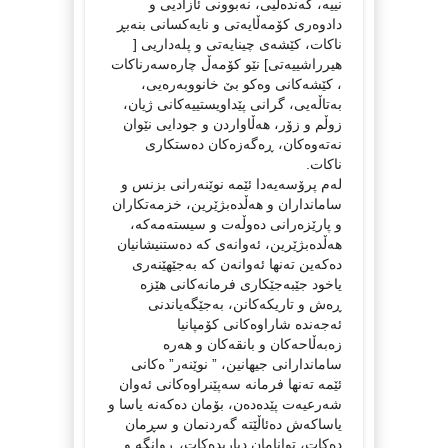
نییە، گەندەڵیی، نەبوونی ئازادیی و
دادوەری کۆمەڵایەتی و نایەکسانی بنەبڕ
ناکات، کێشەی چینایەتی و پلەداریی [
هیرراشییەتی] نێو کۆمەڵ چارەسەرناکات
، کێشەکانی وەکو بێ خانووبەرەیی،
بەتاڵەیی، گرانی پێداویستییەکانی ژیان،
زوڵم و زۆر، هەڵاواردن و جودایی نێوان
نەتەوەکان، ڕەگەزەکان دەستکاری
ناکات.
لەم پرۆسەیەدا ئێمە نوێنەرانی بزنس و
سامانداران و هەڵدەبژێرین، خزمەتکاران
و پارێزەرانی دەوڵەت و سیستەمەکە،
هەڵدەبژێرین، ئەوانەی کە دەستنیشانیان
دەکەین تەنها ئەوانەن کە بەجێهێنەری
یاخود جێبەجێکاری فرمانەکانی هێزە
ڕەش و تاریکەکانن، بەجێگەیاندنی
ئەجەندە شاراوەکانی کۆمپانیا
زەبەڵاحەکان و بانقەکان و هەرە
ساماندارانی جیهانین، ” نوێنەر” ەکانی
ئێمە تەنها فرمانە سەپێنراوەکانی ئەوان
شەرعیەت پێدەدەن، بۆمان دەکەنە یاسا و
یاساکەش دەئاڵێتە گەردنمان و سڕمان
دەکات، توانامان دیاریدەکات، ڕوانگە و