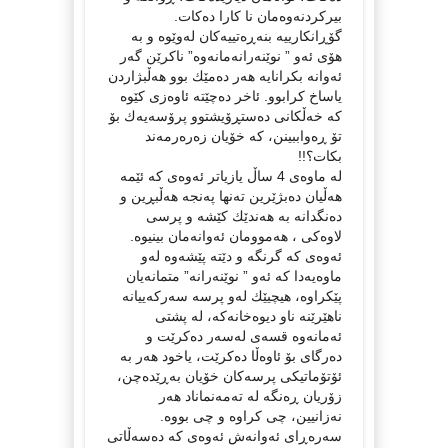
بیرکردنەوەمان نا کارا دەکات.
گۆڕانکارییە بنەڕەتییەکان لەوێوە و بە
هۆی ئەو ” نوێنەرانەمانەوە” ناکرێن گەر
ئەوانە بکرانایە هەر دەمێك بوو هەڵبژاردن
یاساخ کرابوو. ئاخر دەچێتە ئاوەزی کێوە
کە خەڵکانی دەستڕۆیشتوو پرۆسەیەك بۆ
تۆ ڕەواببینن، کە خۆیان زەرەرمەند
بکات؟!!
لە ماوەی 4 ساڵ یازیاتر ئەوەی کە ئێمە
هەڵیان دەبژێرین تەنها پەنجە هەڵبڕین و
دەنگدانە بە هەندێك کێشە و پرسی
لاوەکی ، هەموومان ئەوانەمان بینیوە.
ئەوەی کە گرنگە و دێتە پێشەوە لەو
ماوەیەدا کە ئەو ” نوێنەرانە” متمانەیان
پێکراوە، هیچیێك لەو پرسە سەرکەییانە
ناهێرێنە ناو دیوەخانەکە، لە پشتی
ئەمانەوە قسەی لەسەر دەکرێت و
دەرگای بۆ ئاوەڵا دەکرێت، یاخود هەر بە
ئۆتۆماتیکی پرسەکان خۆیان بەڕێدەچن،
زۆریان ڕەنگە لە تەمەنماناد هەر
نەزانیین، چی کراوە و چی بووە.
سەرەڕای ئەوانەش ئەوەی کە دەسەڵاتی