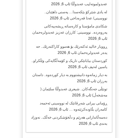
عەبدولموتەلیب عەبدوڵڵا
ئاب 6, 2026
لە یادی شێرکۆ بێکەسدا… پەسنی داهێنان..
نووسینی/ عەتا قەرەداخی
ئاب 6, 2026
شکاندی مامۆستا و کارەساتە ڕیشەییەکانی
پەروەردە.. نووسینی: کارزان عەزیز عەبدولرەحمان
ئاب 6, 2026
ڕووبار خالید ئەكتەرێك بۆ هەموو كاراكتەرێك.. حه
یدەر عەبدولرەحمان
ئاب 6, 2026
کوردستان بیابانێکی تاریک و کۆمەڵگایەکی وێڵکراو..
یاسین لەتیف
ئاب 6, 2026
بە دیار زمانەوە دانیشتووم بە دیار کوردەوە.. داستان
بەرزان
ئاب 6, 2026
تونێڵی جەنگەکان.. شیعری عەبدوڵڵا سلێمان (
مەشخەڵ)
ئاب 6, 2026
ڕۆمانی بیرانی شەڕڤانێک لە نووسینی ئەحمەد
کامەران بڵاودەکرێتەوە …
ئاب 6, 2026
دەسەڵاتدارانی هەرێم و دڵخۆشکردنی خەڵک.. نەوزاد
بەندی
ئاب 6, 2026