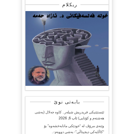
ریکلام
بابەتی نوێ
ئێستێتیکی فریدریش شیلەر.. کاوە جەلال (بەشی
هەشتەم و کۆتایی)
ئاب 6, 2026
وێنەی مرۆڤ لە “خودێکی مانابەخشەوە” بۆ
“کاڵایەکی دیجیتاڵی”- بەشی دووەم-..