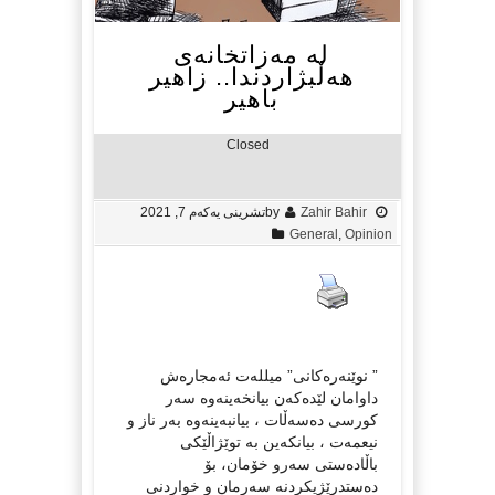
لە مەزاتخانەی
هەڵبژاردندا.. زاهیر
باهیر
Closed
Zahir Bahir
by
تشرینی یەکەم 7, 2021
General
,
Opinion
” نوێنەرەکانی” میللەت ئەمجارەش
داوامان لێدەکەن بیانخەینەوە سەر
کورسی دەسەڵات ، بیانبەینەوە بەر ناز و
نیعمەت ، بیانکەین بە توێژاڵێکی
باڵادەستی سەرو خۆمان، بۆ
دەستدرێژیکردنە سەرمان و خواردنی