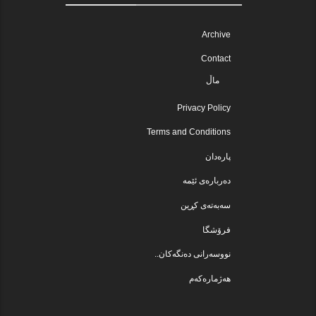
Archive
Contact
ماڵ
Privacy Policy
Terms and Conditions
پارەدان
دەربارەی ئێمە
سەبەتەی کڕین
فرۆشگا
نووسەرانی دەنگەکان..
هەژمارەکەم