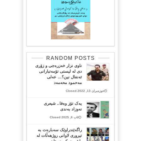
RANDOM POSTS
ناوی نزار خەزرەجی و زۆری
دی لە لیستی تۆمەتبارانی
ئەنفال نین؟… عەلی
مەحمود محەمەد
حوزەیران 13, 2022 Closed
یەک تۆز وەفا.. شیعری
نەوزاد بەندی
ئاب 6, 2025 Closed
راگەێندراوێک سەبارەت بە
تیروری لاوانی روژهەڵات لە