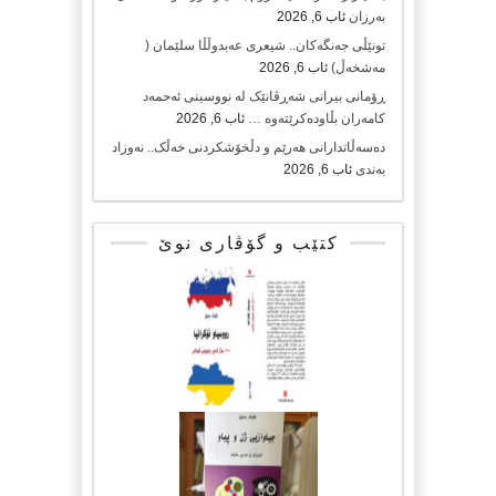
بەرزان
ئاب 6, 2026
تونێڵی جەنگەکان.. شیعری عەبدوڵڵا سلێمان (
مەشخەڵ)
ئاب 6, 2026
ڕۆمانی بیرانی شەڕڤانێک لە نووسینی ئەحمەد
کامەران بڵاودەکرێتەوە …
ئاب 6, 2026
دەسەڵاتدارانی هەرێم و دڵخۆشکردنی خەڵک.. نەوزاد
بەندی
ئاب 6, 2026
کتێب و گۆڤاری نوێ