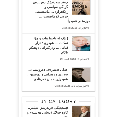
چەند سەرنجێک دەربارەی
گرنگی سیاسی و
ڕێکخراوەیی مانیفێستی
حزبی کۆمۆنیست …
موزەفەر عەبدوڵا
ئازار 3, 2018 Closed
ژنێک لە ناخما هات و چۆ
ئەکات … شیعری : نزار
قبانی … وەرگێڕانی : پشکۆ
ناکام
نیسان 5, 2018 Closed
عەلی ئەشرەف دەروێشیان..
نەداری و زیندانی و نووسین..
عەبدولڕەحمان فەرهادی
حوزەیران 30, 2025 Closed
BY CATEGORY
ئێستێتیکی فریدریش شیلەر..
کاوە جەلال (بەشی هەشتەم و