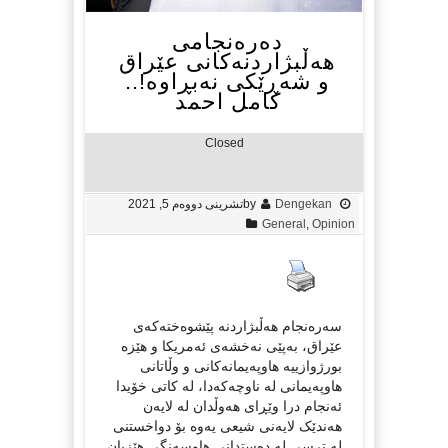
دەرەنجامی
هەڵبژاردنەکانی عێراق
و شەڕێکی نەبڕاوە!..
کامل احمد
Closed
Dengekan
by
تشرینی دووەم 5, 2021
General
,
Opinion
سەرەنجام هەڵبژاردنە پێشوەختەکەی
عێراق، بەپێی نەخشەی ئەمریکا و هێزە
بورژوازییە هاوپەیمانەکانی و وڵاتانی
هاوپەیمانی لە ناوچەکەدا، لە کاتی خۆیدا
ئەنجام درا وێڕای هەوڵدان لە لایەن
هەندێک لایەنی شیعی یەوە بۆ دواخستنی
لە ترسی لە دەستدانی هاوسەنگی هێزیان