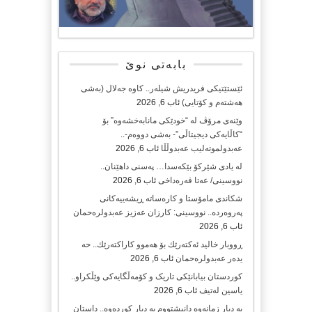
بابەتی نوێ
ئێستێتیکی فریدریش شیلەر.. کاوە جەلال (بەشی
هەشتەم و کۆتایی)
ئاب 6, 2026
وێنەی مرۆڤ لە “خودێکی مانابەخشەوە” بۆ
“کاڵایەکی دیجیتاڵی”- بەشی دووەم-..
عەبدولموتەلیب عەبدوڵڵا
ئاب 6, 2026
لە یادی شێرکۆ بێکەسدا… پەسنی داهێنان..
نووسینی/ عەتا قەرەداخی
ئاب 6, 2026
شکاندی مامۆستا و کارەساتە ڕیشەییەکانی
پەروەردە.. نووسینی: کارزان عەزیز عەبدولرەحمان
ئاب 6, 2026
ڕووبار خالید ئەكتەرێك بۆ هەموو كاراكتەرێك.. حه
یدەر عەبدولرەحمان
ئاب 6, 2026
کوردستان بیابانێکی تاریک و کۆمەڵگایەکی وێڵکراو..
یاسین لەتیف
ئاب 6, 2026
بە دیار زمانەوە دانیشتووم بە دیار کوردەوە.. داستان