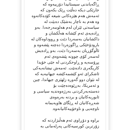
ڕاگەیاندنی سیستانیدا دۆزییەوە کە
جارێکی دیکە دەڵێت ڕێک بکەون کە
ئەمەش هەم هێزەکانی شیعە کۆدەکاتەوە
وە هەم بە ناچار بەشێک دەبێت لە
سیاسەتی ئێران لەم هەلومەرجەدا. بەو
ڕادەیەی ئەم کێشانە هەڵکشان و
داکشانیان بەسەردا دێت و ڕووداوەکان لە
بارودۆخێکی ڕاگوزەردا دەچنە پێشەوە و
ئاڵوگۆڕیان بەسەردا دێت، بەو ڕادەیش
لەسەر کۆی چوونە پێشەوەی ئەم
پڕۆسەیە و ڕاوحکردنی لە جێی خۆیدا
کاریگەری دادەنێت. ئەمەش نیشانەیەکی
ئاشکرای ئەو کێشمەکێشە جیهانیەیە کە
لە نێوان دوو گەورە زلهێزی جیهاندا، چین
و ئەمریکا، بەڕێوەدەچێت بۆ
دەستەبەرکردنی بەرژەوەندیە سیاسی و
ئابوریەکانیان و بردنە بەرەوەی
شەڕەکانیان لە ڕێگای هاوپەیمانە
ناوچەیی و ناوخۆییەکانیانەوە.
براوە و دۆڕاوی ئەم هەڵبژاردنە کە
زۆرترین کورسیەکانی پەرلەمانی بە