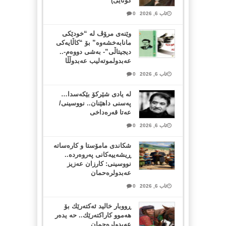
کۆتایی)
ئاب 6, 2026
0
وێنەی مرۆڤ لە “خودێکی
مانابەخشەوە” بۆ “کاڵایەکی
دیجیتاڵی”- بەشی دووەم-..
عەبدولموتەلیب عەبدوڵڵا
ئاب 6, 2026
0
لە یادی شێرکۆ بێکەسدا…
پەسنی داهێنان.. نووسینی/
عەتا قەرەداخی
ئاب 6, 2026
0
شکاندی مامۆستا و کارەساتە
ڕیشەییەکانی پەروەردە..
نووسینی: کارزان عەزیز
عەبدولرەحمان
ئاب 6, 2026
0
ڕووبار خالید ئەكتەرێك بۆ
هەموو كاراكتەرێك.. حه یدەر
عەبدولرەحمان