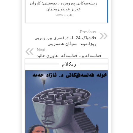
ڕیشەییەکانی پەروەردە.. نووسینی: کارزان
عەزیز عەبدولرەحمان
ئاب 6, 2026
Previous
فلاشباک-24- لە دەفتەری بیرەوەریی
رۆژانەوە.. ستیڤان شەمزینی
Next
فەلسەفە و نا فەلسەفە.. هاوڕێ خاليد
ریکلام