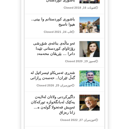
باشوری کوردستان
شوبات 16, 2018 Closed
باشوری کوردستانم وا بینی..
هیوا ناسیح
ئاب 24, 2021 Closed
ئەو ماڵەی بناغەی شۆڕشی
رۆژئاوای کوردستانی تێیدا
دانرا … بێریڤان محەمەد
تەموز 19, 2020 Closed
شەڕی ئەمریکاو ئیسرائیل لە
گەڵ ئێران!.. حەسەن ڕازانی
حوزەیران 25, 2026 Closed
داگیرکردنی ولاتان لەلایەن
یەکێک لەبانگخوازە تورکەکان
ئەویش فەتحولا گولەن ە…
زانا رەزاق
حوزەیران 27, 2022 Closed