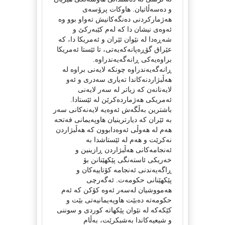
و دەسەڵاتیان. هاوکات پرۆسەی
هەژمارکردنی دەنگەکانیش تەواو بوو وە
ئەوەی نیشان دا کە لەم کێبەرکێ و
شەڕەدا لە نێوان ئێران و ئەمریکا دا، کە
عێراق گۆڕەپانەکەیەتی، تا ئێستا ئەمریکا
براوەیەکی ڕانەگەیەندراوە.
ڕانەگەیەندراوە چونکە لایەنی براوە لە
هەڵبژاردنەکاندا تەیاری سەدری و ئەو
لایەنانەن کە زیاتر لە سەر لایەنی
ئەمریکی هەژماردەکرێن لە ئێستادا.
باشترین بەڵگەش ئەوەیە لایەنەکانی سەر
بە ئێران کە دیارترینیان هاوپەیمانی فەتحە
هەم لە هەوڵی ئەوەدابوون کە هەڵبژاردن
نەکرێت و هەم لە ئێستاشدا بە
ئەنجامەکانی هەڵبژاردن ڕازینین و
خەریکی ئاستەنگی پێکهێنانن بۆ
ڕاگەیەندنی ئەنجامە کۆتاییەکان و
پێکهێنانی حکومەت. ئەگەرچی
هەمووشیان لەسەر ئەوە کۆکن کە ئەم
حکومەتە دەبێت هاوپەیمانیەتی بێت و
کێکەکە لە نێوان پێکهاتە کوردی و سوننی
و شیعیەکاندا بەشبکرێت، بەڵام