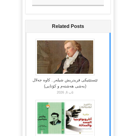
Related Posts
ئێستێتیکی فریدریش شیلەر.. کاوە جەلال
(بەشی هەشتەم و کۆتایی)
ئاب 6, 2026