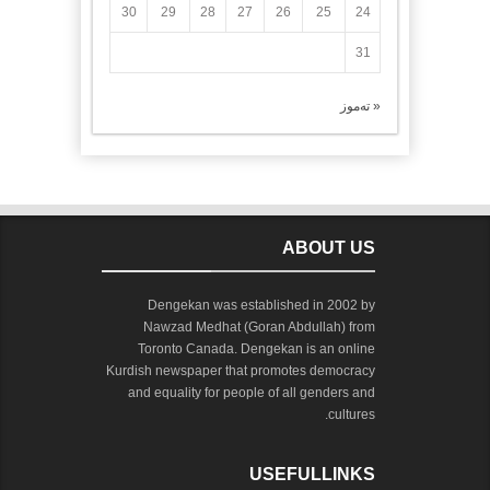
30
29
28
27
26
25
24
31
« تەموز
ABOUT US
Dengekan was established in 2002 by
Nawzad Medhat (Goran Abdullah) from
Toronto Canada. Dengekan is an online
Kurdish newspaper that promotes democracy
and equality for people of all genders and
cultures.
USEFULLINKS