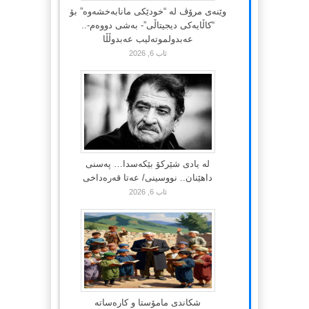
وێنەی مرۆڤ لە “خودێکی مانابەخشەوە” بۆ
“کاڵایەکی دیجیتاڵی”- بەشی دووەم-..
عەبدولموتەلیب عەبدوڵڵا
ئاب 6, 2026
لە یادی شێرکۆ بێکەسدا… پەسنی
داهێنان.. نووسینی/ عەتا قەرەداخی
ئاب 6, 2026
شکاندی مامۆستا و کارەساتە