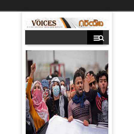
Ski
t
th
conten