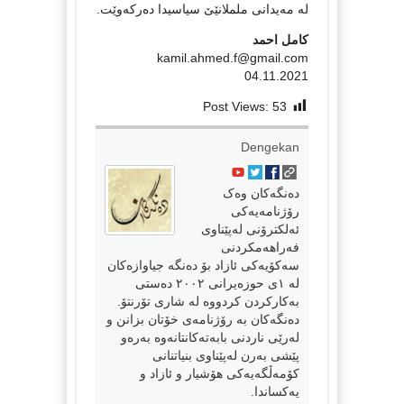
لە مەیدانی ململانێێ سیاسیدا دەرکەوێت.
کامل احمد
kamil.ahmed.f@gmail.com
04.11.2021
Post Views:
53
Dengekan
دەنگەکان وەک
رۆژنامەیەکی
ئەلکترۆنی لەپێناوی
فەراهەمکردنی
سەکۆیەکی ئازاد بۆ دەنگە جیاوازەکان
لە ١ی حوزەیرانی ٢٠٠٢ دەستی
بەکارکردن کردووە لە شاری تۆرنتۆ.
دەنگەکان بە رۆژنامەی خۆتان بزانن و
لەرێی ناردنی بابەتەکانتانەوە بەرەو
پێشی بەرن لەپێناوی بنیاتنانی
کۆمەڵگەیەکی هۆشیار و ئازاد و
یەکساندا.