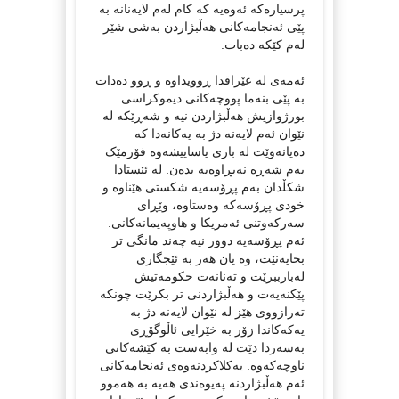
پرسیارەکە ئەوەیە کە کام لەم لایەنانە بە
پێی ئەنجامەکانی هەڵبژاردن بەشی شێر
لەم کێکە دەبات.
ئەمەی لە عێراقدا ڕوویداوە و ڕوو دەدات
بە پێی بنەما پووچەکانی دیموکراسی
بورژوازیش هەڵبژاردن نیە و شەڕێکە لە
نێوان ئەم لایەنە دژ بە یەکانەدا کە
دەیانەوێت لە باری یاساییشەوە فۆرمێک
بەم شەڕە نەبڕاوەیە بدەن. لە ئێستادا
شکڵدان بەم پڕۆسەیە شکستی هێناوە و
خودی پڕۆسەکە وەستاوە، وێڕای
سەرکەوتنی ئەمریکا و هاوپەیمانەکانی.
ئەم پڕۆسەیە دوور نیە چەند مانگی تر
بخایەنێت، وە یان هەر بە ئێجگاری
لەبارببرێت و تەنانەت حکومەتیش
پێکنەیەت و هەڵبژاردنی تر بکرێت چونکە
تەرازووی هێز لە نێوان لایەنە دژ بە
یەکەکاندا زۆر بە خێرایی ئاڵوگۆڕی
بەسەردا دێت لە وابەست بە کێشەکانی
ناوچەکەوە. یەکلاکردنەوەی ئەنجامەکانی
ئەم هەڵبژاردنە پەیوەندی هەیە بە هەموو