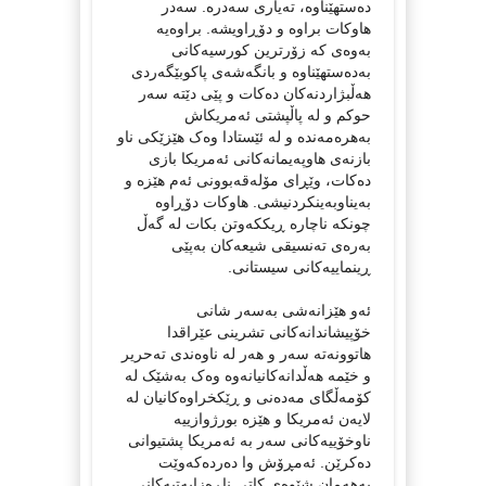
دەستهێناوە، تەیاری سەدرە. سەدر
هاوکات براوە و دۆڕاویشە. براوەیە
بەوەی کە زۆرترین کورسیەکانی
بەدەستهێناوە و بانگەشەی پاکوبێگەردی
هەڵبژاردنەکان دەکات و پێی دێتە سەر
حوکم و لە پاڵپشتی ئەمریکاش
بەهرەمەندە و لە ئێستادا وەک هێزێکی ناو
بازنەی هاوپەیمانەکانی ئەمریکا بازی
دەکات، وێڕای مۆلەقەبوونی ئەم هێزە و
بەیناوبەینکردنیشی. هاوکات دۆڕاوە
چونکە ناچارە ڕیککەوتن بکات لە گەڵ
بەرەی تەنسیقی شیعەکان بەپێی
ڕینماییەکانی سیستانی.
ئەو هێزانەشی بەسەر شانی
خۆپیشاندانەکانی تشرینی عێراقدا
هاتوونەتە سەر و هەر لە ناوەندی تەحریر
و خێمە هەڵدانەکانیانەوە وەک بەشێک لە
کۆمەڵگای مەدەنی و ڕێکخراوەکانیان لە
لایەن ئەمریکا و هێزە بورژوازییە
ناوخۆییەکانی سەر بە ئەمریکا پشتیوانی
دەکرێن. ئەمڕۆش وا دەردەکەوێت
بەهەمان شێوەی کاتی ناڕەزایەتیەکانی