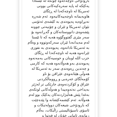
بارودۆخی ناوچەکەوە چونکە لە ئێستادا
یەکێکە لە پایە سەرەکیەکانی بوونی
ئەمریکا لە ناوچەکەدا لە ڕێگای
هاوپەیمانە ناوچەییەکانیەوە. ئەم شەڕە
نەبڕاوەیە پەیوەندی بە کێشەی ئەتۆمی
نێوان ئەمریکا و ئێران و چۆنیەتی چوونە
پێشەوەی دانووستانەکان و گەڕانەوە بۆ
سەر مێزی گفتووگۆوە هەیە کە تا ئێستا
لەم مەیدانەدا ئێران سەرکەوتووە و وەڵام
بە ئەمریکا ناداتەوە، پەیوەندی بە نفوزی
ئێرانەوە هەیە لە ناوچەکەدا لە ڕێگای
حزب اللە لوبنان و حوسیەکانی یەمەنەوە.
پەیوەندی بەو هەوڵانەوە هەیە کە کازمی
و چەندین ڕەوەندی سەر بە ئەمریکا لە
هەوڵی هێنانەوەی عێراقن بۆ ناو
کۆمەڵگای عەرەبی و ڕووماڵکردنی
عێراق و کۆکردنەوەی جارێکی تر لەژێر
بەیداخی نەتەوەییدا و هەوڵەکانی لوتکەی
بەغدا پێش هەڵبژاردنەکان یەکێک بوو لەم
هەوڵانە. ئەم کێشمەکێشانە وا پێدەچێت
کە بارودۆخی شیعەکان دوولەتبکات و
ئاسۆی ناسیۆنالیستی زاڵبکات، بەڵام
زمانەی ئامانی خۆیان لە فەتوا و