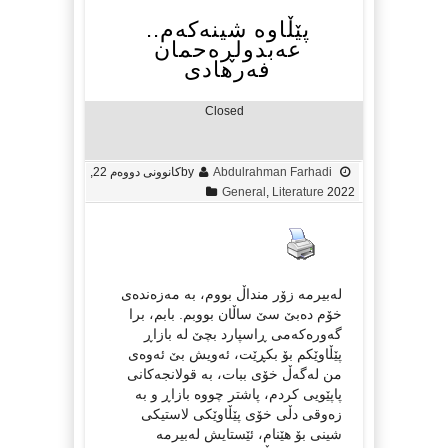
پێڵاوه‌ شینه‌كه‌م..
عەبدولڕەحمان
فەرهادی
Closed
Abdulrahman Farhadi
by
کانوونی دووەم 22,
General
,
Literature
2022
له‌بیرمه‌ زۆر منداڵ بووم، به‌ مه‌زه‌نده‌ی
خۆم ده‌بێ سێ ساڵان بووبم. بابم، برا
گه‌وره‌كه‌می ڕاسپارد بچێ له‌ بازاڕ
پێڵاوێكم بۆ بكڕێت، ئه‌ویش بێ ئه‌وه‌ی
من له‌گه‌ڵ خۆی ببات، به‌ قولانجه‌كانی
پاپێویی كردم، پاشتر چووه‌ بازاڕ و به‌
زه‌وقی دڵی خۆی پێڵاوێكی لاستیكی
شینی بۆ هێنام، ئێستایش له‌بیرمه‌