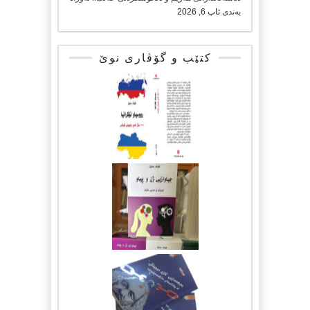
بەندی
ئاب 6, 2026
کتێب و گۆڤاری نوێ