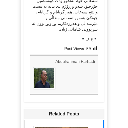
سه‌عاتی خوا، به‌ڵكوو وه‌ك كۆنستانتین
جۆرجیۆ، شه‌و و ڕۆژم لێ ببایه‌ به‌ بیست
و پێنج سه‌عات، هه‌ر گریابام و گریابام،
چونكێ هه‌موو ته‌مه‌نی منداڵی و
مێرمنداڵی و هه‌رزه‌كاریم پڕاوپڕ بوون له‌
سڕبوونی بێئامانی ژیان.
ع.ف
Post Views:
59
Abdulrahman Farhadi
Related Posts