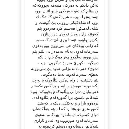
له‌كن دایكم له‌ ده‌ركی متبه‌قه‌ بچووكه‌كه‌
وه‌ستام كه‌ ئه‌و خه‌ریكی شیو لێنان بوو،
ئێستایش لەبیرمه‌ شیوه‌كه‌ی كه‌شكه‌ك
بوو، كه‌شكه‌كێكی ڕووتی بێ گۆشت و
شله‌. له‌هیكڕا هه‌ستم كرد هه‌ردوو پێم
كه‌وتنه‌ ژان، وه‌ك ئه‌وه‌ی ده‌رزیئاژن
بكرێن وابوو، ئێستا بیری لێ ده‌كه‌مه‌وه‌
كه‌ ژانی پێیه‌كان هی سڕبوون بوو به‌هۆی
سه‌رمایه‌كه‌وه‌، به‌ڵام نه‌مده‌زانی بڵێم پێم
سڕ بووه‌، به‌ڵكوو هه‌ر ده‌گریام، دایكم
ده‌یگوت: كوڕێ من بۆ ده‌گریی، چیت
ده‌وێ؟ هه‌ر نه‌مده‌زانی ئه‌وه‌ پێ سڕبوونه‌
به‌هۆی سه‌رماكه‌وه‌، ته‌نیا ده‌مگوت:
پێم دێشێت، داوام ده‌كرد پێڵاوه‌كه‌م له‌ پێ
بكه‌نه‌وه‌، ئه‌ویش و بابم و براگه‌وره‌كه‌شم
هه‌ر وایان ده‌زانی پێڵاوه‌كه‌م بچووكه،‌ بۆیه‌
پێیه‌كانم دێشن. برا گه‌وره‌كه‌م پێڵاوه‌كه‌ی
برده‌وه‌ بازاڕ و یه‌كێكی دیكه‌ی كه‌مێك
گه‌وره‌تری بۆ هێنام، كه‌ له‌ پێم هه‌ڵكێشان،
دوای كه‌مێك، دیسانه‌وه‌ پێیه‌كانم به‌هۆی
سه‌رمایه‌كه‌وه‌ سڕبوونه‌وه‌. ‌له‌تاو ئازاری
پێیه‌كانم، دیسانه‌وه‌ ده‌ستم كرده‌وه‌ به‌