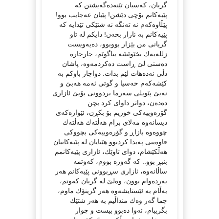
گریان، كه‌سیان تێنه‌ده‌گه‌یشتن كه‌
پێیه‌كانم بۆچی دێشن! پێیان عه‌جایب بوو!
پێڵاوه‌كه‌م نه‌ ته‌نگه‌ نه‌ شتێكی تێدایه‌ كه‌
پێیه‌كانم به‌ ئازار بخه‌ن! دایكم له‌ تاو
گریانی من بێزار بووبوو، ده‌یه‌ویست
زللةیه‌ك بخێوێنێته‌ بناگوێم، جارجاره‌
ده‌ستی لێ ڕاست ده‌كردمه‌وه‌، پاشان
دڵی نه‌ده‌هات لێم بدات. دواجار باوكم به‌
كێشه‌كه‌م حه‌سیا و گوتی ئه‌مه‌ هه‌بێ و
نه‌بێ پێوپلی سه‌رما بردوونی بۆیێ ئازاری
ده‌ده‌ن، دواتر داوای كرد بچن
گۆره‌وییه‌كی خوریم بۆ بكڕن، ئێواره‌كه‌ی
دیسانه‌وه‌ مه‌لای برام هه‌ڵته‌ك هه‌ڵته‌ك
چووه‌وه‌ بازاڕ و گۆره‌وییه‌كی بچووكی
قاوه‌ییی په‌یدا كردبوو هێنایان له‌ پێیه‌كانیان
هه‌ڵكێشام، دوای تاوێك، ئازاری پێیه‌كانمم
بنبڕ بوو.. كه‌ گه‌وره‌ بووم، كه‌وتمه‌
ساڵانه‌وه‌، ئازاری سڕبوونی پێیه‌كانم هه‌ر
به‌رده‌وام بوون، وه‌لێ له‌ گریان كه‌وتم،
به‌ڵام به ‌ئێستایشه‌وه‌ هه‌ر گرینۆك ماوم،
چما گه‌ر وه‌ك منداڵیم به‌ هه‌ر شتێك
بگریبام، ئه‌وا ده‌بوو بیست و چوار