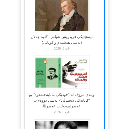
ئێستێتیکی فریدریش شیلەر.. کاوە جەلال
(بەشی هەشتەم و کۆتایی)
ئاب 6, 2026
وێنەی مرۆڤ لە “خودێکی مانابەخشەوە” بۆ
“کاڵایەکی دیجیتاڵی”- بەشی دووەم-..
عەبدولموتەلیب عەبدوڵڵا
ئاب 6, 2026