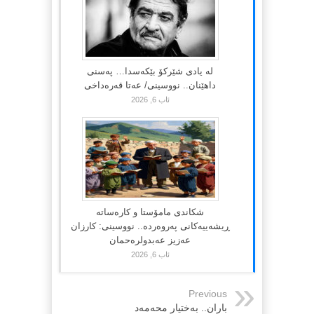
لە یادی شێرکۆ بێکەسدا… پەسنی
داهێنان.. نووسینی/ عەتا قەرەداخی
ئاب 6, 2026
شکاندی مامۆستا و کارەساتە
ڕیشەییەکانی پەروەردە.. نووسینی: کارزان
عەزیز عەبدولرەحمان
ئاب 6, 2026
Previous
باران.. به‌ختیار محه‌مه‌د