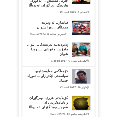
چارڵی ئینگلیش .. ن: لووک
هاردینگ.. و: گۆران عەبدوڵڵا
نیسان 6, 2025 Closed
فـانتـازیـا لە وێـژەی
منـداڵان.. رەزا شـوان
تشرینی یەکەم 6, 2024 Closed
پەیوەندییە ئەرێنییەکانی نێوان
مامۆستا و قوتابی …. رەزا
شوان
تشرینی دووەم 6, 2017 Closed
کۆمەڵگەی هەڵوەشاوەو
سیاسەتی لێکترازاو … نەوزاد
جەمال
ئازار 20, 2017 Closed
کۆیلایەتی هزری.. وەرگێڕان
و ئامادەکردنی لە
عەرەبییەوە: گۆران عەبدوڵڵا
تشرینی یەکەم 30, 2025 Closed