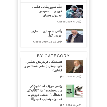
هێڵە سوورەكانی فيلمى
كوردی … حەیدەر
عەبدولڕەحمان
ئاب 6, 2019 Closed
وڵاتی شەیدایی … مارف
عومەر گوڵ
شوبات 12, 2019 Closed
BY CATEGORY
ئێستێتیکی فریدریش شیلەر..
کاوە جەلال (بەشی هەشتەم و
کۆتایی)
ئاب 6, 2026
0
وێنەی مرۆڤ لە “خودێکی
مانابەخشەوە” بۆ “کاڵایەکی
دیجیتاڵی”- بەشی دووەم-..
عەبدولموتەلیب عەبدوڵڵا
ئاب 6, 2026
0