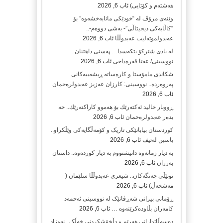
هەشتەم و کۆتایی)
ئاب 6, 2026
وێنەی مرۆڤ لە “خودێکی مانابەخشەوە” بۆ
“کاڵایەکی دیجیتاڵی”- بەشی دووەم-..
عەبدولموتەلیب عەبدوڵڵا
ئاب 6, 2026
لە یادی شێرکۆ بێکەسدا… پەسنی داهێنان..
نووسینی/ عەتا قەرەداخی
ئاب 6, 2026
شکاندی مامۆستا و کارەساتە ڕیشەییەکانی
پەروەردە.. نووسینی: کارزان عەزیز عەبدولرەحمان
ئاب 6, 2026
ڕووبار خالید ئەكتەرێك بۆ هەموو كاراكتەرێك.. حه
یدەر عەبدولرەحمان
ئاب 6, 2026
کوردستان بیابانێکی تاریک و کۆمەڵگایەکی وێڵکراو..
یاسین لەتیف
ئاب 6, 2026
بە دیار زمانەوە دانیشتووم بە دیار کوردەوە.. داستان
بەرزان
ئاب 6, 2026
تونێڵی جەنگەکان.. شیعری عەبدوڵڵا سلێمان (
مەشخەڵ)
ئاب 6, 2026
ڕۆمانی بیرانی شەڕڤانێک لە نووسینی ئەحمەد
کامەران بڵاودەکرێتەوە …
ئاب 6, 2026
دەسەڵاتدارانی هەرێم و دڵخۆشکردنی خەڵک.. نەوزاد