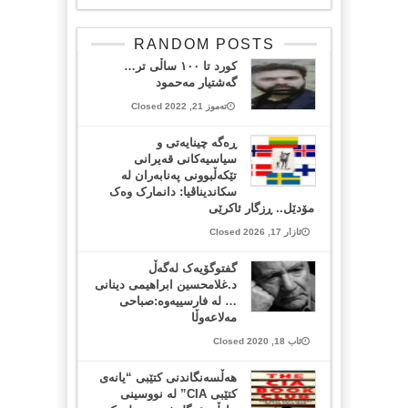
RANDOM POSTS
کورد تا ١٠٠ ساڵی تر…
گەشتیار مەحمود
تەموز 21, 2022 Closed
ڕەگە چینایەتی و
سیاسیەکانی قەیرانی
تێکەڵبوونی پەنابەران لە
سکاندیناڤیا: دانمارک وەک
مۆدێل.. ڕزگار ئاکرێی
ئازار 17, 2026 Closed
گفتوگۆیەک لەگەڵ
د.غلامحسین ابراهیمی دینانی
… لە فارسییەوە:صباحی
مەلاعەوڵا
ئاب 18, 2020 Closed
هەڵسەنگاندنی کتێبی “یانەی
کتێبی CIA” لە نووسینی