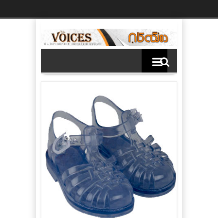
Ski
t
th
conten