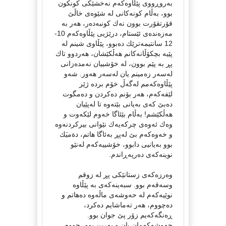
به‌روڕووی پێڵاوه‌كه‌م نه‌خشێكی كونكون
بوو، به‌ڵام كونه‌كانی له‌ شێوه‌ی خاڵێ
قۆرتقۆرت بوون نه‌ك كونبه‌ده‌ر، هه‌ر به‌
مه‌زه‌نده‌ی ئێستام، درێژیی پێڵاوه‌كه‌م 10-
12 سانتیمه‌ترێك ده‌بوو، پێڵاوی شینم له‌
پێیه‌ بچكۆڵانه‌كانم هه‌ڵكێشان، هه‌ردوو تاك
پڕ به‌ پێم بوون، له‌ خۆشییان نه‌مده‌زانی
له‌سه‌ر زه‌مینم یان له‌سه‌ر هه‌ور. شه‌و
پێڵاوه‌كه‌مم له‌گه‌ڵ خۆم برده‌ ژێر
لێفه‌كه‌م، هه‌ر بۆنم ده‌كردن و ده‌مگوت
ده‌بێ كه‌ی به‌یانی بێته‌وه‌ تا له‌پێیان
هه‌ڵكێشم! به‌ڵام بێئاگا خه‌وم لێكه‌وت و
وه‌ك ئه‌وه‌ی چركه‌یه‌ك نێوانی بیركردنه‌وه‌
و خه‌وه‌كه‌م بێ له‌پڕ به‌ئاگا هاتم، دةميَك
بوو به‌یانیی دابوو، خۆشییه‌كه‌م له‌نێو
نوینه‌كه‌ی ده‌رپه‌ڕاندم.
وه‌رزه‌كه‌ی زستانێكی پڕ له‌ زوقم
وسه‌قه‌م بوو. سبه‌ینه‌كه‌ی به‌ پێڵاوه‌
نوێیه‌كه‌م له‌ حه‌وشه‌ی ماڵه‌وه‌ ده‌هاتم و
ده‌چووم، هه‌ر ته‌ماشایم ده‌كرد،
ڕه‌نگه‌كه‌یم زۆر پێ جوان بوو.
حه‌وشه‌كه‌مان پان و به‌رین بوو، چووم