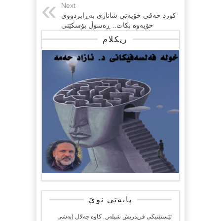
Next
كورد حه‌قی خۆیه‌تی شانازی به‌ڕابردووی
خۆیه‌وه‌ بكات.. ڕه‌سوڵ بۆسكێنی
ریکلام
بابەتی نوێ
ئێستێتیکی فریدریش شیلەر.. کاوە جەلال (بەشی