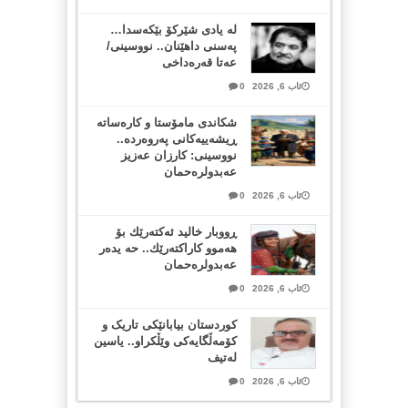
لە یادی شێرکۆ بێکەسدا…
پەسنی داهێنان.. نووسینی/
عەتا قەرەداخی
ئاب 6, 2026
0
شکاندی مامۆستا و کارەساتە
ڕیشەییەکانی پەروەردە..
نووسینی: کارزان عەزیز
عەبدولرەحمان
ئاب 6, 2026
0
ڕووبار خالید ئەكتەرێك بۆ
هەموو كاراكتەرێك.. حه یدەر
عەبدولرەحمان
ئاب 6, 2026
0
کوردستان بیابانێکی تاریک و
کۆمەڵگایەکی وێڵکراو.. یاسین
لەتیف
ئاب 6, 2026
0