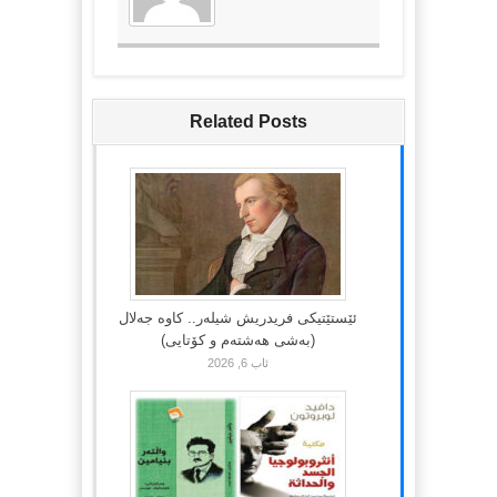
Related Posts
ئێستێتیکی فریدریش شیلەر.. کاوە جەلال
(بەشی هەشتەم و کۆتایی)
ئاب 6, 2026