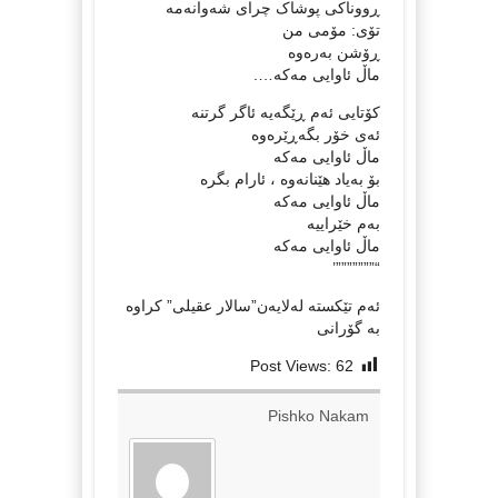
ڕووناکی پوشاک چرای شەوانەمە
تۆی: مۆمی من
ڕۆشن بەرەوە
ماڵ ئاوایی مەکە….
كۆتایی ئەم ڕێگەیە ئاگر گرتنە
ئەی خۆر بگەڕێرەوە
ماڵ ئاوایی مەکە
بۆ بەیاد هێنانەوە ، ئارام بگرە
ماڵ ئاوایی مەکە
بەم خێراییە
ماڵ ئاوایی مەکە
“”””””””’
ئەم تێکستە لەلایەن”سالار عقیلی” کراوە
بە گۆرانی
Post Views:
62
Pishko Nakam