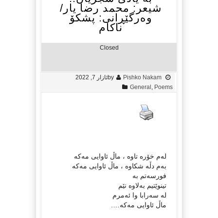
شيعر: محمد رضا یار/
وەرگێڕانی: پشکۆ
ناکام
Closed
Pishko Nakam
by
ئازار 7, 2022
General
,
Poems
لەم خۆرە تاوە ، ماڵ ئاوایی مەکە
بەم دڵە شکاوە ، ماڵ ئاوایی مەکە
فورسەتم بە
تینوێتیم بەلاوە نێم
لە سەرابا وا ئەمرم
ماڵ ئاوایی مەکە….