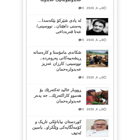
ئاب 6, 2026
0
لە یادی شێرکۆ بێکەسدا…
پەسنی داهێنان.. نووسینی/
عەتا قەرەداخی
ئاب 6, 2026
0
شکاندی مامۆستا و کارەساتە
ڕیشەییەکانی پەروەردە..
نووسینی: کارزان عەزیز
عەبدولرەحمان
ئاب 6, 2026
0
ڕووبار خالید ئەكتەرێك بۆ
هەموو كاراكتەرێك.. حه یدەر
عەبدولرەحمان
ئاب 6, 2026
0
کوردستان بیابانێکی تاریک و
کۆمەڵگایەکی وێڵکراو.. یاسین
لەتیف