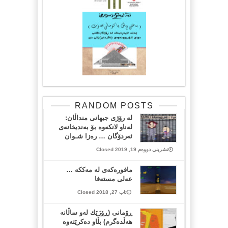
RANDOM POSTS
لە رۆژی جیهانی منداڵان:
لەناو لانکەوە بۆ بەندیخانەی
ئەردۆگان … رەزا شـوان
تشرینی دووەم 19, 2019 Closed
مافورەکەی لە مەککە …
عەلی مستەفا
ئاب 27, 2018 Closed
ڕۆمانی (ڕۆژێك له‌و ساڵانه‌
هه‌ڵده‌گرم) بڵاو ده‌کرێتەوە