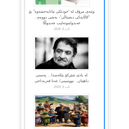
وێنەی مرۆڤ لە “خودێکی مانابەخشەوە” بۆ
“کاڵایەکی دیجیتاڵی”- بەشی دووەم-..
عەبدولموتەلیب عەبدوڵڵا
ئاب 6, 2026
لە یادی شێرکۆ بێکەسدا… پەسنی
داهێنان.. نووسینی/ عەتا قەرەداخی
ئاب 6, 2026