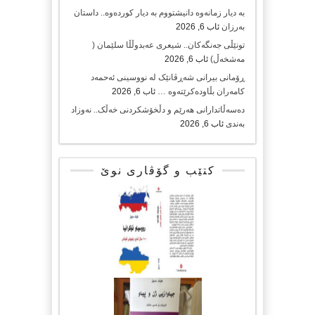
بە دیار زمانەوە دانیشتووم بە دیار کوردەوە.. داستان
بەرزان
ئاب 6, 2026
تونێڵی جەنگەکان.. شیعری عەبدوڵڵا سلێمان (
مەشخەڵ)
ئاب 6, 2026
ڕۆمانی بیرانی شەڕڤانێک لە نووسینی ئەحمەد
کامەران بڵاودەکرێتەوە …
ئاب 6, 2026
دەسەڵاتدارانی هەرێم و دڵخۆشکردنی خەڵک.. نەوزاد
بەندی
ئاب 6, 2026
کتێب و گۆڤاری نوێ