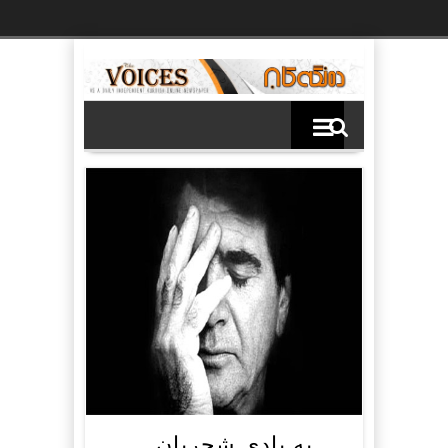
Ski
t
th
conten
بە یادی شجریان..