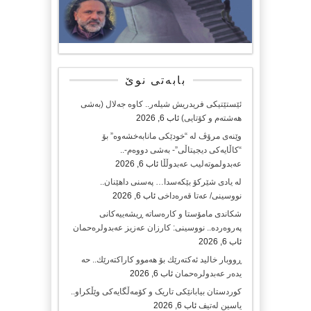
بابەتی نوێ
ئێستێتیکی فریدریش شیلەر.. کاوە جەلال (بەشی
هەشتەم و کۆتایی)
ئاب 6, 2026
وێنەی مرۆڤ لە “خودێکی مانابەخشەوە” بۆ
“کاڵایەکی دیجیتاڵی”- بەشی دووەم-..
عەبدولموتەلیب عەبدوڵڵا
ئاب 6, 2026
لە یادی شێرکۆ بێکەسدا… پەسنی داهێنان..
نووسینی/ عەتا قەرەداخی
ئاب 6, 2026
شکاندی مامۆستا و کارەساتە ڕیشەییەکانی
پەروەردە.. نووسینی: کارزان عەزیز عەبدولرەحمان
ئاب 6, 2026
ڕووبار خالید ئەكتەرێك بۆ هەموو كاراكتەرێك.. حه
یدەر عەبدولرەحمان
ئاب 6, 2026
کوردستان بیابانێکی تاریک و کۆمەڵگایەکی وێڵکراو..
یاسین لەتیف
ئاب 6, 2026