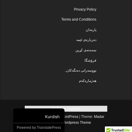
Privacy Policy
Terms and Conditions
پارەدان
دەربارەی ئێمە
سەبەتەی کڕین
فرۆشگا
نووسەرانی دەنگەکان..
هەژمارەکەم
Switch to Desktop
Kurdish
Proudly powered by WordPress
|
Theme:
Madar
.
Lite
by
Free Wordpress Theme
Powered by
TranslatePress