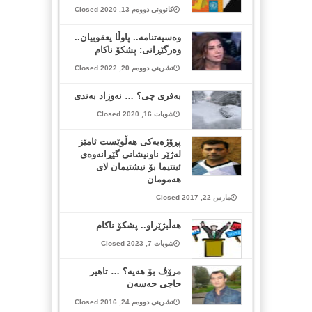
کانوونی دووەم 13, 2020 Closed
وەسیەتنامە.. پاوڵا یعقوبیان..
وەرگێڕانی: پشکۆ ناکام
تشرینی دووەم 20, 2022 Closed
بەفری چی؟ … نەوزاد بەندی
شوبات 16, 2020 Closed
پڕۆژەیەکی هەڵوێست ئامێز
لەژێر ناونیشانی گێڕانەوەی
ئینتیما بۆ نیشتیمان لای
هەمومان
مارس 22, 2017 Closed
هەڵبژێراو.. پشکۆ ناکام
شوبات 7, 2023 Closed
مرۆڤ بۆ هەیە؟ … تاهیر
حاجی حەسەن
تشرینی دووەم 24, 2016 Closed