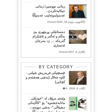
زمانی نووسین/ زمانی
حیکایەتکردن..
عەبدولموتەلیب عەبدوڵڵا
کانوونی دووەم 18, 2025 Closed
ده‌ستانێكی پڕمێهری بێ‌
به‌ڵام و ئه‌گه‌ر و ئاشكرام
گه‌ره‌كه‌ … ن: مه‌رجان
ئه‌نساری
ئازار 9, 2017 Closed
BY CATEGORY
ئێستێتیکی فریدریش شیلەر..
کاوە جەلال (بەشی هەشتەم و
کۆتایی)
ئاب 6, 2026
0
وێنەی مرۆڤ لە “خودێکی
مانابەخشەوە” بۆ “کاڵایەکی
دیجیتاڵی”- بەشی دووەم-..
عەبدولموتەلیب عەبدوڵڵا