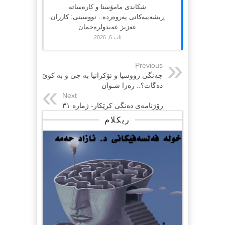
شکاندی مامۆستا و کارەساتە
ڕیشەییەکانی پەروەردە.. نووسینی: کارزان
عەزیز عەبدولرەحمان
ئاب 6, 2026
Previous
جەنگی رووسیا و ئۆکرانیا بە چی و بە کوێ
دەگات؟.. رەزا شـوان
Next
رۆژنامەی دەنگی کرێکار- ژمارە ٣١
ریکلام