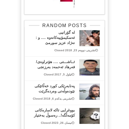
RANDOM POSTS
لە گۆرانیی
ئەسكیمۆییەكانەوە …. و :
نه‌ژاد عزیز سورمێ
تشرینی دووەم 23, 2018 Closed
ئــاشـــتی …. هۆنراوه‌ی/
فه‌رهاد ئه‌حمه‌د به‌رزنجی
ئیلول 5, 2017 Closed
په‌نابه‌رێكی كورد خه‌ڵاتێكی
نێوده‌وڵه‌تی وه‌رده‌گرێت
تشرینی یەکەم 6, 2018 Closed
بووغرایی تاکە لاسارەکانی
کۆمەڵگە!.. رەسوڵ بەختیار
نیسان 26, 2023 Closed