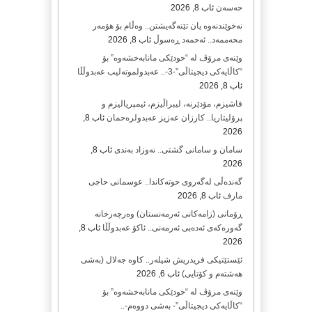
حەسەن
ئاب 8, 2026
نەخوێندنەوە یان تێنەگەیشتن.. وەڵام بۆ هۆمەر
محەممەد.. ئەحمەد ڕەسوڵ
ئاب 8, 2026
وێنەی مرۆڤ لە “خودێکی مانابەخشەوە” بۆ
“کاڵایەکی دیجیتاڵی”-3-.. عەبدولموتەلیب عەبدوڵڵا
ئاب 8, 2026
فاشیزم، مۆدێرنە، لیبراڵیزم، ئیمپریالیزم و
پرۆلیتاریا.. کارزان عەزیز عەبدولرەحمان
ئاب 8,
2026
سامان و سامانی گشتی.. نەوزاد بەندی
ئاب 8,
2026
گەندەڵی لەگەروی حوتەکاندا.. عوسمانی حاجی
مارف
ئاب 8, 2026
ڕۆمانی (زامه‌كانی ئەرمەنستان) وه‌رچه‌رخانه‌
گه‌وره‌كه‌ی ئه‌ده‌بی ئه‌رمه‌نی.. ئاكۆ عه‌بدوڵڵا
ئاب 8,
2026
ئێستێتیکی فریدریش شیلەر.. کاوە جەلال (بەشی
هەشتەم و کۆتایی)
ئاب 6, 2026
وێنەی مرۆڤ لە “خودێکی مانابەخشەوە” بۆ
“کاڵایەکی دیجیتاڵی”- بەشی دووەم-..