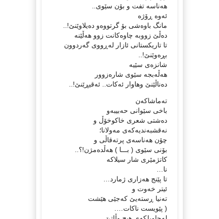
هه‌ناسه‌ تفت و بۆن سێوی..
ئه‌وه‌ ڕۆژه‌
مانگ باوه‌شی بۆ گرتووه‌و ده‌یلاوێنێ!..
ده‌ڵێ زووبه‌ چاوه‌کانت زوو هه‌ڵێنه‌
تا تاریکستانی ئازار له‌ڕووی گه‌ردوون
بڕه‌وێنێ!..
شانزه‌ی سێیه‌
هه‌ڵه‌بجه‌ سێوی شاره‌زوور
ده‌ناڵێنێ وهاوار ئه‌کات.. ئه‌قیڕێنێ!..
ته‌ماشاکه‌ن
باخی سێوانی حه‌بیبه‌و
ده‌شتی شعری خاکوخۆڵ و
نه‌قشبه‌ندیه‌که‌ی مه‌ولانا؛
چۆن هه‌ناسه‌ی پرته‌قاڵی و
بۆنی سێوی ( بـــا ) هه‌ڵده‌مژن!؟..
کاتژمێری شار سیلاکه‌
نا…
تا پێنج هه‌زاری ژمارد…
ئیتر خه‌وت و
ته‌نیا ڕسته‌یێ که‌جێی هێشت
( پێویست ناکات….
له‌چاویلکه‌ی هیچ وڵاتێ….