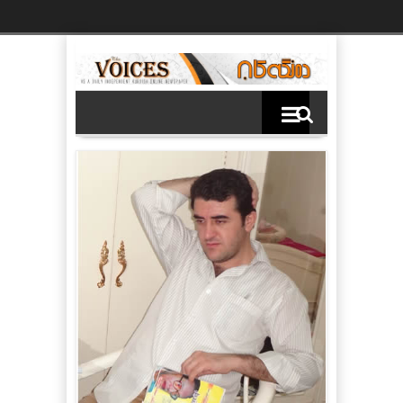
Ski
t
th
conten