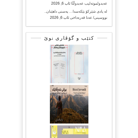
عەبدولموتەلیب عەبدوڵڵا
ئاب 6, 2026
لە یادی شێرکۆ بێکەسدا… پەسنی داهێنان..
نووسینی/ عەتا قەرەداخی
ئاب 6, 2026
کتێب و گۆڤاری نوێ