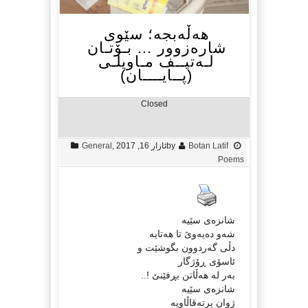
هه‌ڵه‌بجه‌؛ سێوی
شاره‌زوور … بـۆتـان
لـه‌تیــف مـاویلـی
(پــایــــان)
Closed
Botan Latif
by
ئازار 16, 2017
,
General
Poems
شانزه‌ی سێیه‌
شه‌و ده‌یه‌وێ تا هه‌تایه‌
دڵی گه‌ردوون بگوشێت و
ئاسۆی ڕۆژگار
به‌ر له‌ هه‌ڵاتن بڕفێنێ !..
شانزه‌ی سێیه
ژوان پرته‌قاڵاویه‌