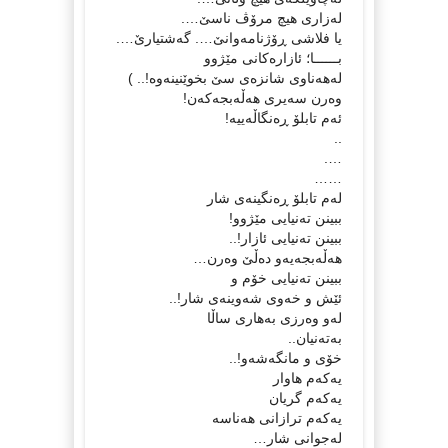
له‌زاری هیچ مرۆڤ ناسێ….
یا فلاشی ڕۆژنامه‌وانێ…. گه‌شتیارێ….
بــــــا؛ ئازاره‌کانی مێژوو
له‌هه‌ناوی شانزه‌ی سێ بخوێنینه‌وه‌!.. )
وه‌رن سه‌یری هه‌ڵه‌بجه‌که‌ن!
ئه‌م تابلۆ ڕه‌نگاڵه‌ییه‌!
..
….
……
له‌م تابلۆ ڕه‌نگینه‌ی شار
ببینن ته‌نیایی مێژوو!
ببینن ته‌نیایی ئازار!..
هه‌ڵه‌بجه‌یه‌و ده‌ڵێ وه‌رن…
ببینن ته‌نیایی خۆم و
ئێش و خه‌وی شه‌وینه‌ی شار!..
له‌و وه‌رزی به‌هاری ساڵا
به‌ته‌نیان..
خۆی و مانگه‌شه‌و!..
یه‌که‌م هاوار
یه‌که‌م گریان
یه‌که‌م ترازانی هه‌ناسه‌
له‌جوانی شار…