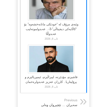
وێنەی مرۆڤ لە “خودێکی مانابەخشەوە” بۆ
“کاڵایەکی دیجیتاڵی”-3-.. عەبدولموتەلیب
عەبدوڵڵا
ئاب 8, 2026
فاشیزم، مۆدێرنە، لیبراڵیزم، ئیمپریالیزم و
پرۆلیتاریا.. کارزان عەزیز عەبدولرەحمان
ئاب 8, 2026
Previous
سه‌یران … نێچیروان وه‌لی