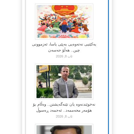
یەکێتیی نەتەوەیی بەپێی یاسا، ئەزموونی
چین.. هەڵۆ حەسەن
ئاب 8, 2026
نەخوێندنەوە یان تێنەگەیشتن.. وەڵام بۆ
هۆمەر محەممەد.. ئەحمەد ڕەسوڵ
ئاب 8, 2026