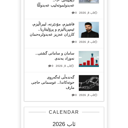
دیجیتاڵی”-3-..
عەبدولموتەلیب عەبدوڵڵا
ئاب 8, 2026
0
فاشیزم، مۆدێرنە، لیبراڵیزم،
ئیمپریالیزم و پرۆلیتاریا..
کارزان عەزیز عەبدولرەحمان
ئاب 8, 2026
0
سامان و سامانی گشتی..
نەوزاد بەندی
ئاب 8, 2026
0
گەندەڵی لەگەروی
حوتەکاندا.. عوسمانی حاجی
مارف
ئاب 8, 2026
0
CALENDAR
ئاب 2026