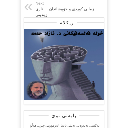
Next
زمانی كوردی و خۆپیشاندان … ئاری
زێندینی
ریکلام
بابەتی نوێ
یەکێتیی نەتەوەیی بەپێی یاسا، ئەزموونی چین.. هەڵۆ