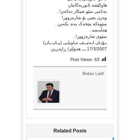
هاوکێشه‌ ئابوریه‌کانیان
به‌تامی سێو شیکار ده‌که‌ن!..
وه‌رن بچین بۆ شاره‌زوور!
سێوه‌که‌ مێخه‌ک به‌ند بکه‌ین..
هه‌ڵه‌بجه..
سێوی شاره‌زوور!..
بـۆتـان لـه‌تیــف مـاویلـی (پــایــــان)
17/3/2007 ـــ هه‌ولێر/ ڕاپه‌ڕین
Post Views:
63
Botan Latif
Related Posts