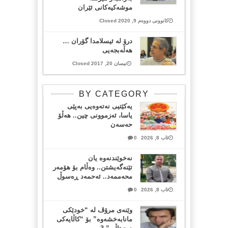
موشەکیەکانی ئێران
کانوونی دووەم 9, 2020 Closed
درۆ لە ئیسلامدا گۆران …
هەڵەبجەیی
نیسان 20, 2017 Closed
BY CATEGORY
یەکێتیی نەتەوەیی بەپێی
یاسا، ئەزموونی چین.. هەڵۆ
حەسەن
ئاب 8, 2026
0
نەخوێندنەوە یان
تێنەگەیشتن.. وەڵام بۆ هۆمەر
محەممەد.. ئەحمەد ڕەسوڵ
ئاب 8, 2026
0
وێنەی مرۆڤ لە “خودێکی
مانابەخشەوە” بۆ “کاڵایەکی