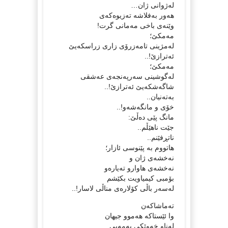
له‌ژوانی ژان…
هه‌ور به‌فلاشه‌ ته‌زیوه‌که‌ی
وێنه‌ی باخی مه‌مانی گرت!
مه‌مکێ؛
له‌مژینی تامه‌زرۆی زاری زراسکه‌یێ
ئه‌ترازێ!..
مه‌مکێ؛
له‌گوشینی سه‌رپه‌نجه‌ی عه‌شقی
شاگه‌شکه‌یێ ئه‌ترازێ!..
به‌ته‌نیان..
خۆی و مانگه‌شه‌و!..
مانگ پێی ده‌ڵێ:
جێت ناهێڵم..
ناتڕفێنم..
هاتووم به‌ پێنوسی ئازار؛
نه‌خشه‌ی ژان و
نه‌خشه‌ی هاوارو ته‌یاره‌و
بۆمبی کیمیاویت بکێشم
له‌سه‌ر باڵی کۆلاره‌ی مناڵی لاسار!..
ته‌ماشاکه‌ن
وا ئێستاکه‌ هه‌موو جیهان
له‌ناو خه‌وێکی په‌مه‌یی