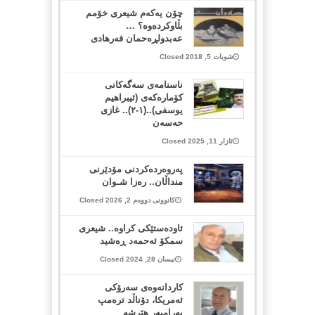
چۆن یەكەم شیعری خۆمم
بڵاوكردەوە؟ …
عەبدولڕەحمان فەرهادی
شوبات 5, 2018 Closed
ناسنامەی سەگەکانی
کۆمارەکەی (ئیبراهیم
یوسفی)..(١-٢).. غازی
حەسەن
ئازار 11, 2025 Closed
پەروەردەکردنی مۆدێرنی
منداڵان.. رەزا شـوان
کانوونی دووەم 2, 2026 Closed
ئاودەستێکی کراوە.. شیعری
سمکۆ ئەحمەد ڕەشید
نیسان 28, 2024 Closed
کاردانەوەی سەرۆکی
ئەمریکا، دۆناڵد ترەمپ
بەرامبەر هێرشە