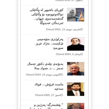
ئیلول 27, 2016 Closed
کۆریای باشوور لە وڵاتێکی
دواکەوتووەوە بۆ وڵاتێکی
گەشەسەندوی جیهان..
ئەردەڵان عەبدوڵڵا
تشرینی دووەم 11, 2021 Closed
په‌راوێـزی سێیه‌مینی
تێـكست.. نه‌ژاد عزیز
سورمێ
نیسان 4, 2024 Closed
به‌بۆنه‌ی چله‌ی دكتۆر جه‌مال
نه‌به‌ز … د. جه‌واد مه‌لا
کانوونی دووەم 13, 2019 Closed
ماست فرۆش… فوئاد
سەعید
تەموز 17, 2020 Closed
” پێشمەرگە: پەرژین و