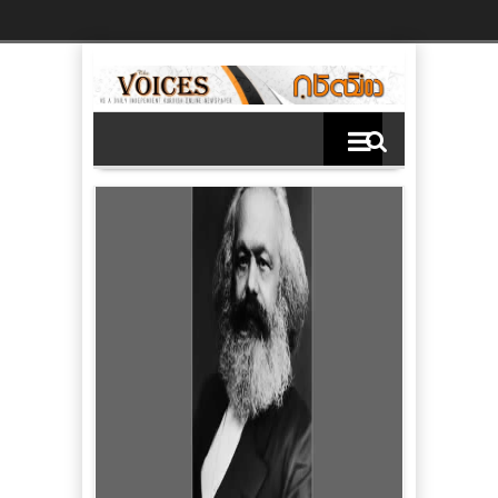
Ski
t
th
conten