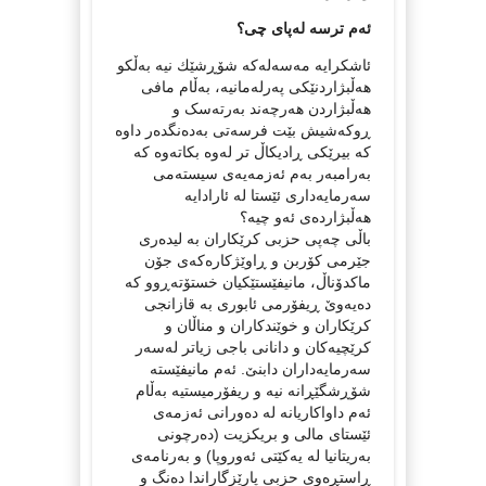
ئەم ترسە لەپای چی؟
ئاشکرایە مەسەلەکە شۆڕشێك نیە بەڵکو
هەڵبژاردنێکی پەرلەمانیە، بەڵام مافی
هەڵبژاردن هەرچەند بەرتەسک و
ڕوکەشیش بێت فرسەتی بەدەنگدەر داوە
کە بیرێکی ڕادیکاڵ تر لەوە بکاتەوە کە
بەرامبەر بەم ئەزمەیەی سیستەمی
سەرمایەداری ئێستا لە ئارادایە
هەڵبژاردەی ئەو چیە؟
باڵی چەپی حزبی کرێکاران بە لیدەری
جێرمی کۆربن و ڕاوێژکارەکەی جۆن
ماکدۆناڵ، مانیفێستێکیان خستۆتەڕوو کە
دەیەوێ ڕیفۆرمی ئابوری بە قازانجی
کرێکاران و خوێندکاران و مناڵان و
کرێچیەکان و دانانی باجی زیاتر لەسەر
سەرمایەداران دابنێ. ئەم مانیفێستە
شۆڕشگێڕانە نیە و ریفۆرمیستیە بەڵام
ئەم داواکاریانە لە دەورانی ئەزمەی
ئێستای مالی و بریکزیت (دەرچونی
بەریتانیا لە یەکێتی ئەوروپا) و بەرنامەی
ڕاستڕەوی حزبی پارێزگاراندا دەنگ و