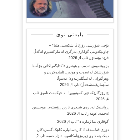
بابەتی نوێ
بۆچی شۆڕشی رۆژئاڤا شکستی هێنا؟ –
چاوپێکەوتنی گۆڤاری بەرگری لە مارکسیزم لەگەڵ
فرێد وێستۆن
ئاب 4, 2026
بزووتنەوەی ئەدەب و هونەری تاکتایگەراکانی هۆڵەندا
شۆڕشێک لە ئەدەب و هونەر.. ئامادەکردن و
وەرگێڕانی لە ئینگلیزییەوە: عەبدوڵا
سڵێمان(مەشخەڵ)
ئاب 4, 2026
چ رۆژگارێکە تێی کەوتووین!.. د.حیکمەت نامیق
ئاب
4, 2026
ڕوانینیک لەبارەى شیعرى نارین ڕۆستەم.. موحسین
ئەحمەد عومەر
ئاب 4, 2026
گۆڤاری نما ژمارە ٦١
ئاب 4, 2026
دۆزی فەلسەفە5: کارەساتبارە کاتێک گەمژەکان
دەکەونە داوی ژیرەزۆڵەکانەوە.. ئازاد حەمە
ئاب 2,