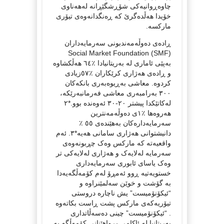
چاوەڕوانیەکی شۆڕشگێڕانە لەهەناوی
خۆیدا هەڵدەگرێ کە ڕەنگدانەوەی تیۆری
مارکسە.
ڕادەی دەوڵەمەندبونی سەرمایەداران
Social Market Foundation (SMF)
بەپێی ئاماری لە بەریتانیادا ٪٦٤ هەڵکشاوە
و ڕادەی هەژاری کرێکاران ٪٥٧زیادی
کردوە. معاشی بەڕیوەبەری بانکەکان
٣٠٠ بەرامبەری معاشی فەرمانبەرێکە،
لەکاتێکدا پیشتر ٢٠-٣٠ ئەوەندە بوو.*٢
هەروەها ٪١ی دەوڵەمەنترین
سەرمایەدارەکان بەهێندەی ٥٥ ٪
دانیشتوانی هەژاری سامانی هەیە*٣. ئەم
واقعیەتە کە مارکس وەک چڕبونەوەی
سەرمایە لەلایەک و هەژاری لەلایەکی تر
وەک یاسای ئابوری سەرمایەداری
خستویەتیە ڕوو ئەمڕۆ لەم کۆمەڵگەیەدا
بە گۆشت و خوێن سەلمێنراوە و
“ئیکۆنۆمیست” یش ناچارە دروستی
تیۆریەکەی مارکس پشت ڕاست بکاتەوە
. “ئیکۆنۆمیست” چینی دەسەڵاتداری
بەریتانیا لە ئاکامی بڕواهێنانی کۆمەڵگە بە