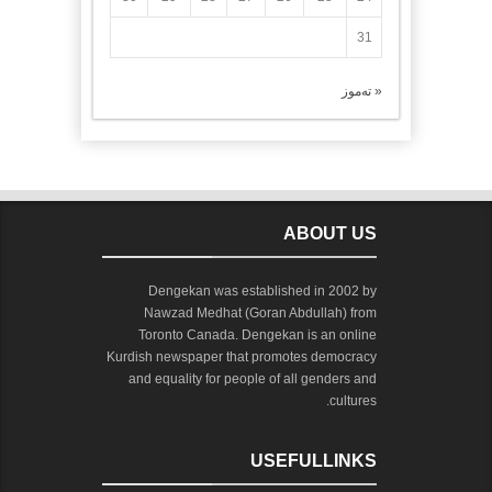
31
« تەموز
ABOUT US
Dengekan was established in 2002 by
Nawzad Medhat (Goran Abdullah) from
Toronto Canada. Dengekan is an online
Kurdish newspaper that promotes democracy
and equality for people of all genders and
cultures.
USEFULLINKS