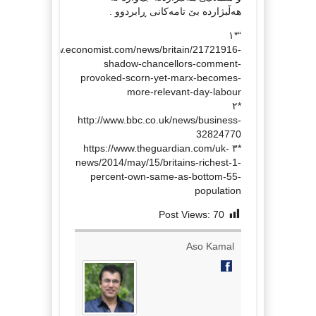
هەڵبژاردە بێ تامەکانی ڕابردوو .
“*١
http://www.economist.com/news/britain/21721916-
shadow-chancellors-comment-
provoked-scorn-yet-marx-becomes-
more-relevant-day-labour
*٢
http://www.bbc.co.uk/news/business-
32824770
*٣ https://www.theguardian.com/uk-
news/2014/may/15/britains-richest-1-
percent-own-same-as-bottom-55-
population
Post Views:
70
Aso Kamal