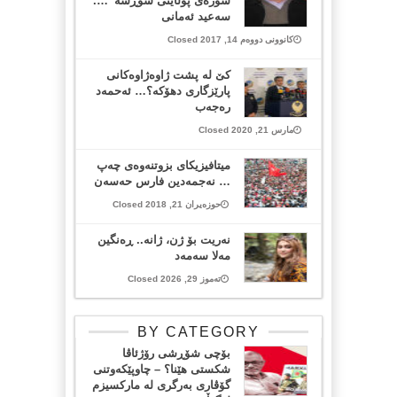
شورەی پۆڵاینی شۆڕشە”….
سەعید ئەمانی
کانوونی دووەم 14, 2017 Closed
كێ له‌ پشت ژاوه‌ژاوه‌كانی
پارێزگاری دهۆكه‌؟… ئه‌حمه‌د
ره‌جه‌ب
مارس 21, 2020 Closed
میتافیزیکای بزوتنەوەی چەپ
… نەجمەدین فارس حەسەن
حوزەیران 21, 2018 Closed
نەریت بۆ ژن، ژانە.. ڕەنگین
مەلا سەمەد
تەموز 29, 2026 Closed
BY CATEGORY
بۆچی شۆڕشی رۆژئاڤا
شکستی هێنا؟ – چاوپێکەوتنی
گۆڤاری بەرگری لە مارکسیزم