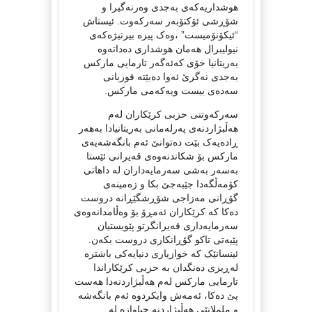
هوشداریەکەی بەجدی وەرنەگیرا و
شۆڕشی ئۆکتۆبەر سەرکەوت. ئیستاش
“ئیکۆنۆمیست” ،وەک پیرە بیرتیژەکەی
نیولیبرال هەمان هوشداری دەداتەوە
بەریتانیا خۆی کەئەگەر تارمایی مارکس
بەجدی نەگرێ ئەوا دەبێتە قوربانی
سەدەی بیست ویەکەمی مارکس.
سەرکەوتنی حزبی کرێکاران لەم
هەڵبژاردنەی پەرلەمانی بەریتانیادا بەهەر
ڕادەیەک بێت دەتوانێ ئەم بانگەشەیەی
مارکس بۆ شکاندنەوەی قەیرانی ئێستا
بەسەر بەشی سەرمایەداران لە داهاتی
کۆمەڵگەدا جێبەجێ بکا و زەمینەی
گۆڕانی مەزاجی شۆڕشگێڕانە دروست
دەکا کە کرێکاران ئەمڕۆ بۆ وەڵامدانەوەی
سەرمایەداری قەیرانگرتو پێویستیان
پێیەتی تاکو گۆڕانکاری دروست بکەن.
ئینسانێک کە خوازیاری دنیایەکی باشترە
لەڕیزی دەنگدان بە حزبی کرێکاراندا
تارمایی مارکس لەم هەڵبژاردنەدا هەست
پێ دەکا، ئەمەش وایکردوە ئەم بانگەشە
و ململانێی هەڵبژاردنە جیاوازە لە