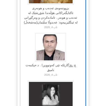
بزووتنەوەی ئەدەب و هونەری
تاکتایگەراکانی هۆڵەندا شۆڕشێک لە
ئەدەب و هونەر.. ئامادەکردن و وەرگێڕانی
لە ئینگلیزییەوە: عەبدوڵا سڵێمان(مەشخەڵ)
ئاب 4, 2026
چ رۆژگارێکە تێی کەوتووین!.. د.حیکمەت
نامیق
ئاب 4, 2026