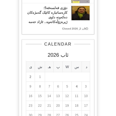
دۆزی فەلسەفە5:
کارەساتبارە کاتێک گەمژەکان
دەکەونە داوی
ژیرەزۆڵەکانەوە.. ئازاد حەمە
ئاب 2, 2026 Closed
CALENDAR
ئاب 2026
د
س
W
پ
هـ
ش
ی
2
1
9
8
7
6
5
4
3
16
15
14
13
12
11
10
23
22
21
20
19
18
17
30
29
28
27
26
25
24