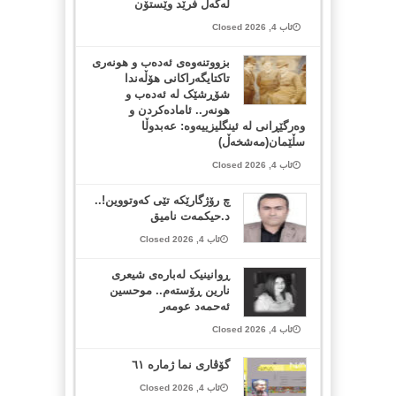
لەگەڵ فرێد وێستۆن
ئاب 4, 2026 Closed
بزووتنەوەی ئەدەب و هونەری
تاکتایگەراکانی هۆڵەندا
شۆڕشێک لە ئەدەب و
هونەر.. ئامادەکردن و
وەرگێڕانی لە ئینگلیزییەوە: عەبدوڵا
سڵێمان(مەشخەڵ)
ئاب 4, 2026 Closed
چ رۆژگارێکە تێی کەوتووین!..
د.حیکمەت نامیق
ئاب 4, 2026 Closed
ڕوانینیک لەبارەى شیعرى
نارین ڕۆستەم.. موحسین
ئەحمەد عومەر
ئاب 4, 2026 Closed
گۆڤاری نما ژمارە ٦١
ئاب 4, 2026 Closed