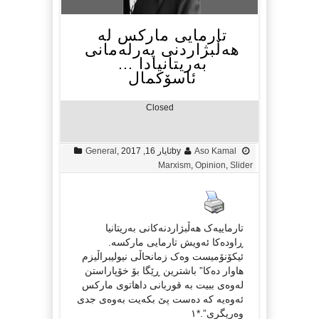
تارمایی مارکس لە
هەڵبژاردنی پەرلەمانی
بەریتانیادا …
ئاسۆکمال
Closed
Aso Kamal
by
ئایار 16, 2017
,
General
Marxism
,
Opinion
,
Slider
تارماییەک هەڵبژاردنەکانی بەریتانیا
ڕاودەکا ئەویش تارمایی مارکسە.
ئیکۆنۆمیست وەک زمانحاڵی نیولیبراڵیزم
هاوار دەکا” باشترین ڕێگا بۆ خۆپاراستن
لەوەی ببیت بە قوربانی داهاتوی مارکس
ئەوەیە کە دەست پێ بکەیت بەوەی جدی
وەریگری”.*١