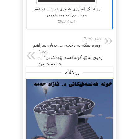
ڕوانینیک لەبارەى شیعرى نارین ڕۆستەم..
موحسین ئەحمەد عومەر
ئاب 4, 2026
Previous
وەرە بمکە بە باخچە …. بەیان ئیبراهیم
Next
”زەوی لەنێو گوڵەکەمدا پێدەکەنێ” …
خەندە حەمید
ریکلام