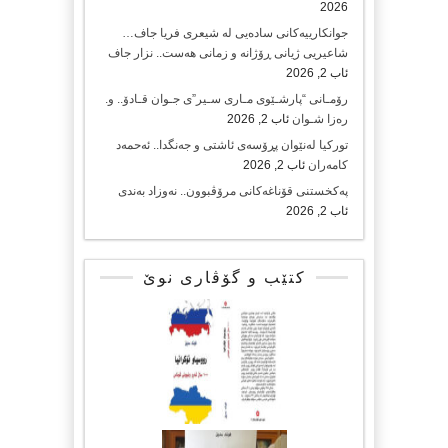
2026
جوانکارییەکانی سادەیی لە شیعری فریا جاف…
شاعیریی ژیانی ڕۆژانە و زمانی هەست.. نزار جاف
ئاب 2, 2026
رۆمـانی “پارشـێوی مـاری سـیر”ی جـوان قـادۆ.. و.
رەزا شـوان
ئاب 2, 2026
تورکیا لەنێوان پڕۆسەی ئاشتی و جەنگدا.. ئەحمەد
کامەران
ئاب 2, 2026
پەکخستنی قۆناغەکانی مرۆڤبوون.. نەوزاد بەندی
ئاب 2, 2026
کتێب و گۆڤاری نوێ