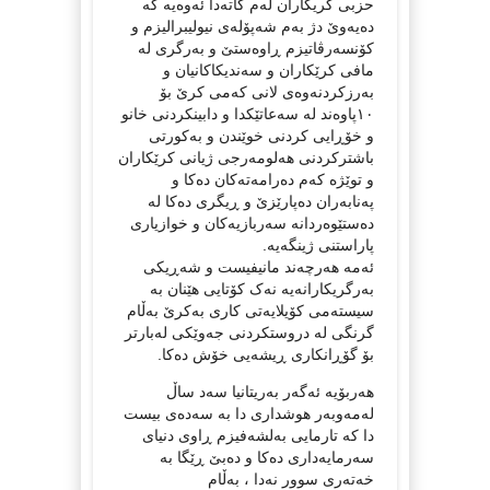
حزبی کریکاران لەم کاتەدا ئەوەیە کە
دەیەوێ دژ بەم شەپۆلەی نیولیبرالیزم و
کۆنسەرڤاتیزم ڕاوەستێ و بەرگری لە
مافی کرێکاران و سەندیکاکانیان و
بەرزکردنەوەی لانی کەمی کرێ بۆ
١٠پاوەند لە سەعاتێکدا و دابینکردنی خانو
و خۆڕایی کردنی خوێندن و بەکورتی
باشترکردنی هەلومەرجی ژیانی کرێکاران
و توێژە کەم دەرامەتەکان دەکا و
پەنابەران دەپارێزێ و ڕیگری دەکا لە
دەستێوەردانە سەربازیەکان و خوازیاری
پاراستنی ژینگەیە.
ئەمە هەرچەند مانیفیست و شەڕیکی
بەرگریکارانەیە نەک کۆتایی هێنان بە
سیستەمی کۆیلایەتی کاری بەکرێ بەڵام
گرنگی لە دروستکردنی جەوێکی لەبارتر
بۆ گۆڕانکاری ڕیشەیی خۆش دەکا.
هەربۆیە ئەگەر بەریتانیا سەد ساڵ
لەمەوبەر هوشداری دا بە سەدەی بیست
دا کە تارمایی بەلشەفیزم ڕاوی دنیای
سەرمایەداری دەکا و دەبێ ڕێگا بە
خەتەری سوور نەدا ، بەڵام