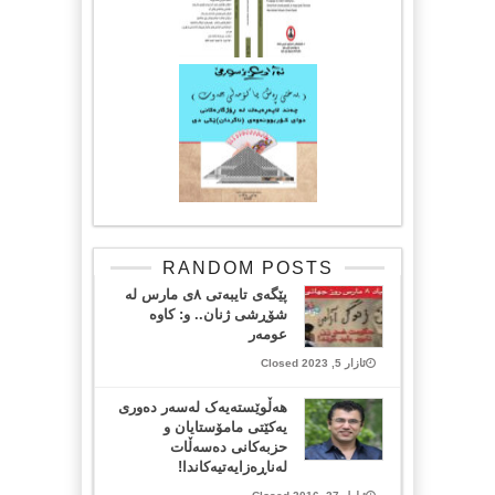
RANDOM POSTS
پێگەی تایبەتی ٨ی مارس لە
شۆڕشی ژنان.. و: کاوە
عومەر
ئازار 5, 2023 Closed
هەڵوێستەیەک لەسەر دەوری
یەکێتی مامۆستایان و
حزبەکانی دەسەڵات
لەناڕەزایەتیەکاندا!