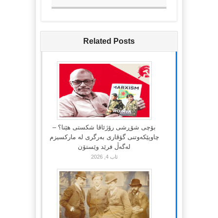
Related Posts
بۆچی شۆڕشی رۆژئاڤا شکستی هێنا؟ –
چاوپێکەوتنی گۆڤاری بەرگری لە مارکسیزم
لەگەڵ فرێد وێستۆن
ئاب 4, 2026