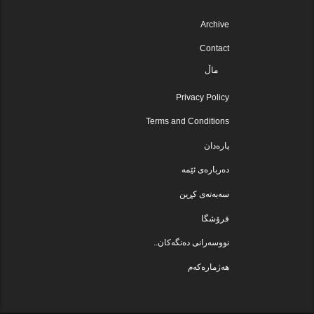
Archive
Contact
ماڵ
Privacy Policy
Terms and Conditions
پارەدان
دەربارەی ئێمە
سەبەتەی کڕین
فرۆشگا
نووسەرانی دەنگەکان..
هەژمارەکەم