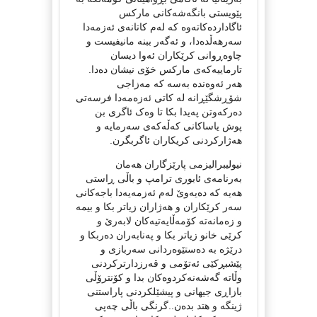
پێویستی بانگەشەکانی مارکس
ئاگاداردەکاتەوە کە لەم کاتانەی ئەزمەدا
سەرهەڵدەدا، و ئەگەر ببنە مانیفیست و
چاوەڕوانی کرێکاران ئەوا دیسان
تارماییەکەی مارکس خۆی نیشان دەدا.
هەر ئەوەندە بەسە کە مەزاجی
شۆڕشگێڕانە لە کاتی ئەزەمەدا فرسەتی
دەرکەوتن پەیدا بکا تا وەک ئاگری بن
پوش یاساکانی کەڵەکەی سەرمایە و
هەژارکردنی کریکاران ئاگربگرن.
نیولیبرالیزمی پارێزگاران هەمان
بەرنامەی ئابوری ترامپ و باڵی ڕاستی
هەیە کە دەیەوێ لەم ئەزمەیەدا باجەکانی
سەر کرێکاران و هەژاران زیاتر بکا و بیمە
و زەمانەتە کۆمەڵایەتیەکان لابەرێ و
کرێی خانو زیاتر بکا و پەنابەران دەربکا و
درێژە بە دەستێوەردانی سەربازی و
پێشبڕکێی ئەتۆمی و قەرزدارترکردنی
وڵاتە گەشەنەکردوەکان بدا و کۆنترۆڵی
بازاڕی جیهانی و پیشێلکردنی پاراستنی
ژینگە و هتد بدەن..گرنگی باڵی چەپی