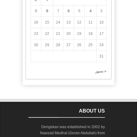
9
8
7
6
5
4
3
16
15
14
13
12
11
10
23
22
21
20
19
18
17
30
29
28
27
26
25
24
31
« تەموز
ABOUT US
Dengekan was established in 2002 by
Nawzad Medhat (Goran Abdullah) from