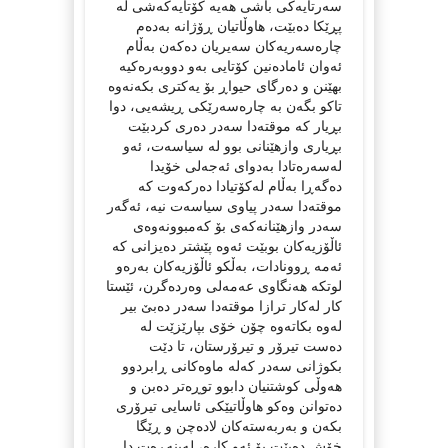
سەرتایەکی باشی هەیە کۆتایەکەشی لە
پڕێکا دەبێت، هاوڵاتیان ڕۆژانە بەدەم
چارەسەریەکان سەیریان دەکەن بەڵام
ئەوان ئامادەنین کۆتایی بەو دووبەرەکیە
بهێنن و دەرگای حیواڕ بۆ یەکتری بکەنەوە
تاکو بگەن بە چارەسەرێکی ڕیشەیی، دوا
بڕیار کە موقتەدا سەدر دەری کردبێت
بڕیاری وازهێنانی بوو لە سیاسەت، ئەو
لەسەرەتادا بەدوای ئەجەلی خۆیدا
دەگەڕا بەڵام لەکۆتیادا دەرکەوت کە
موقتەدا سەدر پیاوی سیاسەت نیە، ئەگەر
سەدر وازهێنانەکەی بۆ کەمبوونەوەی
ئاڵۆزیەکان بوبێت ئەوە پێشتر دەیزانی کە
ئەمە ڕوونادات، بەڵکو ئاڵۆزیەکان بەرەو
لوتکە هەنگاوی عەمەلی وەردەگرن، ئێستا
کار لەکار ترازا موقتەدا سەدر دەبێ بیر
لەوە بکاتەوە چۆن خۆی بپارێزێت لە
دەست تیرۆر و تیرۆرستان، تا دێت
بکوژانی سەدر کەلە ماوەکانی ڕابردوو
هەوڵی کوشتنیان دابوو توڕەتر دەبن و
دەتوانن وەکو هاوڵاتیێکی ئاسایی تیرۆری
بکەن و بەربەستەکان لادەچن و ڕێگا
خۆش دەبێت بۆ ئەو کارە، لەبنەڕەت دا