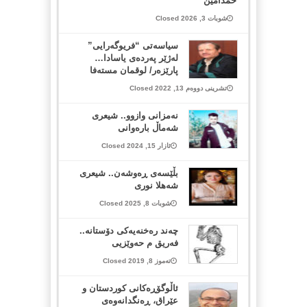
حمدامین
شوبات 3, 2026 Closed
سیاسەتی “فریوگەرایی”
لەژێر پەردەی یاسادا…
پارێزەر/ لوقمان مستەفا
تشرینی دووەم 13, 2022 Closed
نەمزانی وازوو.. شیعری
شەماڵ بارەوانی
ئازار 15, 2024 Closed
بڵێسەی ڕەوشەن.. شیعری
شەهلا نوری
شوبات 8, 2025 Closed
چه‌ند ره‌خنه‌یه‌کی دۆستانه‌..
فه‌ریق م حه‌وێزیی
تەموز 8, 2019 Closed
ئاڵوگۆڕەکانی کوردستان و
عێراق، ڕەنگدانەوەی