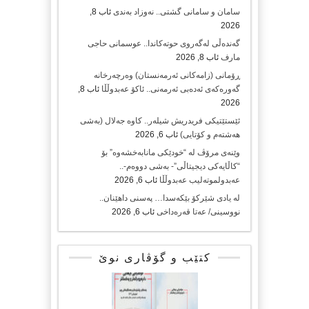
سامان و سامانی گشتی.. نەوزاد بەندی
ئاب 8,
2026
گەندەڵی لەگەروی حوتەکاندا.. عوسمانی حاجی
مارف
ئاب 8, 2026
ڕۆمانی (زامه‌كانی ئەرمەنستان) وه‌رچه‌رخانه‌
گه‌وره‌كه‌ی ئه‌ده‌بی ئه‌رمه‌نی.. ئاكۆ عه‌بدوڵڵا
ئاب 8,
2026
ئێستێتیکی فریدریش شیلەر.. کاوە جەلال (بەشی
هەشتەم و کۆتایی)
ئاب 6, 2026
وێنەی مرۆڤ لە “خودێکی مانابەخشەوە” بۆ
“کاڵایەکی دیجیتاڵی”- بەشی دووەم-..
عەبدولموتەلیب عەبدوڵڵا
ئاب 6, 2026
لە یادی شێرکۆ بێکەسدا… پەسنی داهێنان..
نووسینی/ عەتا قەرەداخی
ئاب 6, 2026
کتێب و گۆڤاری نوێ