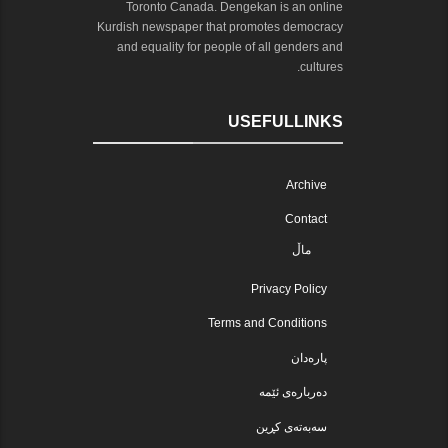
Toronto Canada. Dengekan is an online
Kurdish newspaper that promotes democracy
and equality for people of all genders and
cultures.
USEFULLINKS
Archive
Contact
ماڵ
Privacy Policy
Terms and Conditions
پارەدان
دەربارەی ئێمە
سەبەتەی کڕین