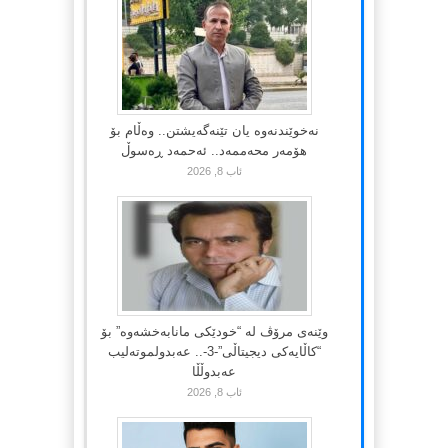
نەخوێندنەوە یان تێنەگەیشتن.. وەڵام بۆ
هۆمەر محەممەد.. ئەحمەد ڕەسوڵ
ئاب 8, 2026
وێنەی مرۆڤ لە “خودێکی مانابەخشەوە” بۆ
“کاڵایەکی دیجیتاڵی”-3-.. عەبدولموتەلیب
عەبدوڵڵا
ئاب 8, 2026