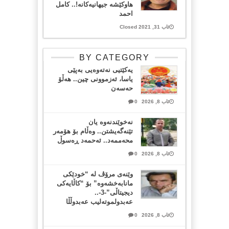
هاوکێشە جیهانیەکانە!.. کامل
احمد
ئاب 31, 2021 Closed
BY CATEGORY
یەکێتیی نەتەوەیی بەپێی
یاسا، ئەزموونی چین.. هەڵۆ
حەسەن
ئاب 8, 2026
0
نەخوێندنەوە یان
تێنەگەیشتن.. وەڵام بۆ هۆمەر
محەممەد.. ئەحمەد ڕەسوڵ
ئاب 8, 2026
0
وێنەی مرۆڤ لە “خودێکی
مانابەخشەوە” بۆ “کاڵایەکی
دیجیتاڵی”-3-..
عەبدولموتەلیب عەبدوڵڵا
ئاب 8, 2026
0