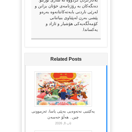
دەنگەکان بە رۆژنامەی خۆتان بزانن و
لەرێی ناردنی بابەتەکانتانەوە بەرەو
پێشی بەرن لەپێناوی بنیاتنانی
کۆمەڵگەیەکی هۆشیار و ئازاد و
یەکساندا.
Related Posts
یەکێتیی نەتەوەیی بەپێی یاسا، ئەزموونی
چین.. هەڵۆ حەسەن
ئاب 8, 2026