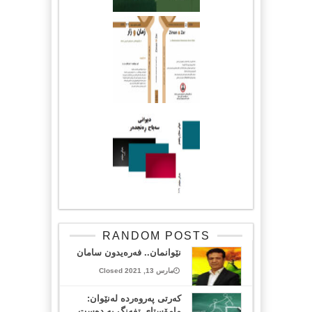
RANDOM POSTS
نێوانمان.. فەرەیدون سامان
مارس 13, 2021 Closed
کەرتی پەروەردە لەنێوان:
مامۆستای تفەنگ بە دەست