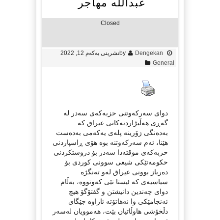
عبداللە مهاجر
Closed
Dengekan
by
تشرینی یەکەم 12, 2022
General
دوای سەرکەوتنی حزبەکەی سەدر لە
گەڕی هەڵبژاردنەکانی عیراق کە
بەدەنگی زۆرینە پلەی یەکەمی بەدەست
هێنا، ئەم سەرکەوتنە بوە هۆی ڕاسپاردنی
حزبەکەی موقتەدا سەدر بۆ دروستکردنی
حکومەتێکی شیعی سوونی کوردی بۆ
دەرباز بوونی عیراق لەو تەنگژە
سیاسیەی کە ئیستا تێی کەوتووە، بەڵام
دوای چەندین دانیشتن و گفتۆگۆ هیچ
ئەنجامێکی وا نەهاتۆتە ئاراوە جێگای
دڵخۆشی هاوڵاتیان بێت، هەموویان لەسەر