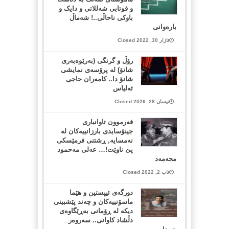
و قوتابی شەللاتی و دایک و
باوکی ناحاڵی..! شەماڵ
بارەوانی
ئازار 30, 2022 Closed
رۆڵ و گرنگی (بەرێوەبەری
شانۆ) لە پرۆسەی نمایشی
شانۆ دا.. كامەران حاجی
ئەلیاس
نیسان 28, 2026 Closed
فەرموون تاوانباری
جینۆسایدی بارزانییەكان لە
نەمسایە, ڕشتنی فرمێسكی
پێ ناوێت!… عەلی مەحمود
محەمەد
ئاب 2, 2022 Closed
دورگەی ئیپستین و هێما
ماسۆنییەکان و چەند پێشبینی
دیکە لە ڕۆمانی بەڕێگاوەی
دڵشاد کاوانی.. سه‌روه‌ر