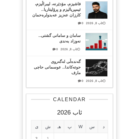
فاشیزم، مۆدێرنە، لیبراڵیزم،
ئیمپریالیزم و پرۆلیتاریا..
کارزان عەزیز عەبدولرەحمان
ئاب 8, 2026
0
سامان و سامانی گشتی..
نەوزاد بەندی
ئاب 8, 2026
0
گەندەڵی لەگەروی
حوتەکاندا.. عوسمانی حاجی
مارف
ئاب 8, 2026
0
CALENDAR
ئاب 2026
د
س
W
پ
هـ
ش
ی
2
1