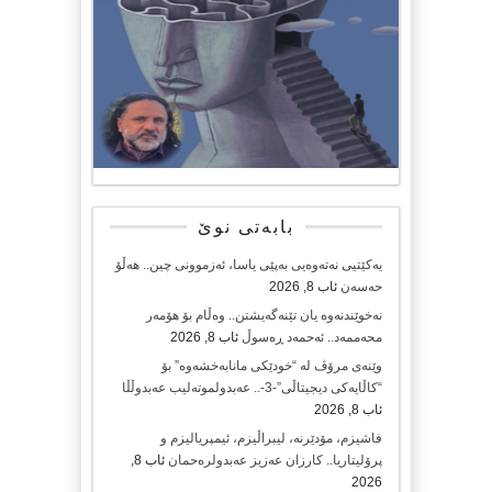
بابەتی نوێ
یەکێتیی نەتەوەیی بەپێی یاسا، ئەزموونی چین.. هەڵۆ
حەسەن
ئاب 8, 2026
نەخوێندنەوە یان تێنەگەیشتن.. وەڵام بۆ هۆمەر
محەممەد.. ئەحمەد ڕەسوڵ
ئاب 8, 2026
وێنەی مرۆڤ لە “خودێکی مانابەخشەوە” بۆ
“کاڵایەکی دیجیتاڵی”-3-.. عەبدولموتەلیب عەبدوڵڵا
ئاب 8, 2026
فاشیزم، مۆدێرنە، لیبراڵیزم، ئیمپریالیزم و
پرۆلیتاریا.. کارزان عەزیز عەبدولرەحمان
ئاب 8,
2026