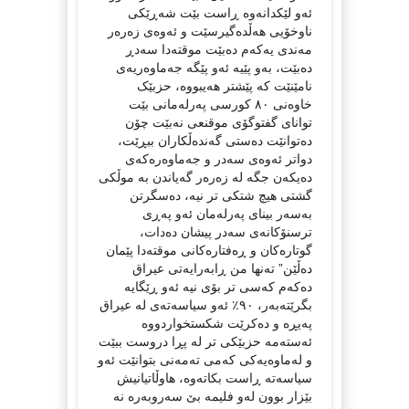
ئەو لێکدانەوە ڕاست بێت شەڕێکی
ناوخۆیی هەڵدەگیرسێت و ئەوەی زەرەر
مەندی یەکەم دەبێت موقتەدا سەدڕ
دەبێت، بەو پێیە ئەو پێگە جەماوەریەی
نامێنێت کە پێشتر هەیبووە، حزبێک
خاوەنی ٨۰ کورسی پەرلەمانی بێت
توانای گفتوگۆی موقنعی نەبێت چۆن
دەتوانێت دەستی گەندەڵکاران ببڕێت،
دواتر ئەوەی سەدر و جەماوەرەکەی
دەیکەن جگە لە زەرەر گەیاندن بە موڵکی
گشتی هیچ شتکی تر نیە، دەسگرتن
بەسەر بینای پەرلەمان ئەو پەڕی
ترسنۆکانەی سەدر پیشان دەدات،
گوتارەکان و ڕەفتارەکانی موقتەدا پێمان
دەڵێن” تەنها من ڕابەرایەتی عیراق
دەکەم کەسی تر بۆی نیە ئەو ڕێگایە
بگرێتەبەر، ٩٠٪ ئەو سیاسەتەی لە عیراق
پەیڕە و دەکرێت شکستخواردووە
ئەستەمە حزبێکی تر لە پڕا دروست ببێت
و لەماوەیەکی کەمی تەمەنی بتوانێت ئەو
سیاسەتە ڕاست بکاتەوە، هاوڵاتیانیش
بێزار بوون لەو فلیمە بێ سەروبەرە نە