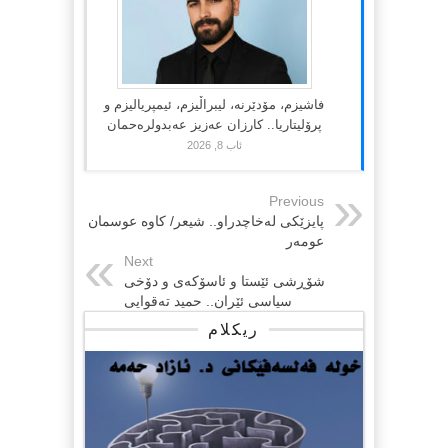
فاشیزم، مۆدێرنە، لیبراڵیزم، ئیمپریالیزم و
پرۆلیتاریا.. کارزان عەزیز عەبدولرەحمان
ئاب 8, 2026
Previous
پایزێکی لەخاچدراو.. شیعر/ کاوە عوسمان
عومەر
Next
شۆڕشی ئێستا و ئاسۆکەی و دۆخی
سیاسی ئێران.. حمید تەقوایی
ریکلام