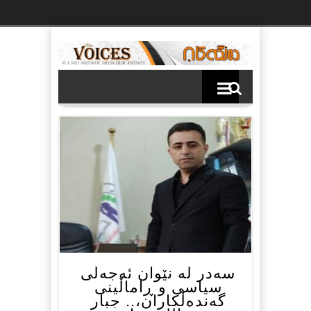
Ski
t
th
conten
سەدر لە نێوان ئەجەلی
سیاسی و ڕاماڵینی
گەندەڵکاران،.. جبار