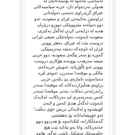
ئەساسی مانەوە لە پۆستەکانیان لە
هەوڵی بەردەوام دان، حزبە سیاسیەکانی
عێراق گرێدراوی دەستی دەوڵەتانی
دراوسێن بەتایبەتی ئێران و سعودیە، ئەو
دوو دەوڵەتە مێژوویێکی دوورو درێژیان
هەیە لە دژایەتی کردن لەگەڵ یەکتری،
سعودیە نایەوێت دەوڵەتێکی شیعی ئێرانی
دروست بێت لە عیراق، بەهێز بوونی
ئێران لە ناوچەکە دەبێتە مەترسیێکی
گەورە بۆ سەر پێگەی سعودیە، دوو حزبی
شیعە مەزهەب بوونەتە هۆکاری دروست
بوونی ئەو ئاڵۆزیانە، ئەویش حزبەکەی
مالکی و موقتەدا سەدرن، ئەوەی لێرە
دەمانەوێت ئاماژەی پێ بکەین حزبی
براوەی هەڵبژاردنەکانە کە موقتەدا سەدر
ڕابەرایەتی دەکات، نیەتی موقتەدا سەدر
کەس سەرەدەری لێ دەرناکات، لەلایەک
نایەوێت لەگەڵ هندێ کەس و لایەن
کۆببێتەوە و لەلایەکی تریش خۆی دەڵێت”
ئەو خۆپیشاندانانە بۆ نەهێشتنی
گەندەڵکارانە، لێکدانەوە بۆ هەردوو دیوو
خەتەرناکە، واتا بەو مانایە بێت هیچ
حکومەتێک تەشکیل نابێت، ئەگەر هاتوو