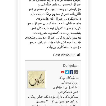
عیراق لەسەر بنەمای خێڵەکی و
هۆزایەتی دروست بوو، چارەسەری ئەو
ئاڵۆزیانە عیراق بەدوو ڕێگا دەبێت یان
دابەشکردنی عیراق یان هاتنەوەی
هاوپەیمانان، لە دابەشکردنی عیراق تەنها
کورد و سونە لاریان نیە شیعەکان ئەو
پێشبینیە ڕەت دەکەنەوە، هەرچەندە
هەموو ئاڵۆزیەکانی عیراق دەستی شیعەی
تێدایە ئەوجاش نایانەوێت عیراق بەرەو
دۆخی دابەشکاری بڕوات
Post Views:
62
Dengekan
دەنگەکان وەک
رۆژنامەیەکی
ئەلکترۆنی لەپێناوی
فەراهەمکردنی
سەکۆیەکی ئازاد بۆ دەنگە جیاوازەکان
لە ١ی حوزەیرانی ٢٠٠٢ دەستی
بەکارکردن کردووە لە شاری تۆرنتۆ.