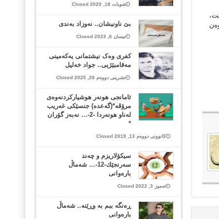
شوبات 18, 2020 Closed
ێت،
بێ ناونیشان.. نەوزاد بەندی
وەن
نیسان 6, 2023 Closed
کفری وەک نیشتمانی یەکەمینی
مەقامبێژیی.. جواد خەلیل
تشرینی دووەم 26, 2025 Closed
ئامانجی هونەر هوشیاركردنەوەی
مرۆڤە*(گەعدە) جنسێكی غەریب
لەناو هونەردا -2-… نەبەز گۆران
*
کانوونی دووەم 13, 2019 Closed
سیکۆلاریزم و چەند
سەرنجێك-12-… شەماڵ
بارەوانی
تەموز 3, 2022 Closed
ڕەنگە ببم به وڕێنە.. شەماڵ
بارەوانی