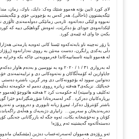
لای كورد ئایین بۆته‌ هه‌موو شتێك وەک: دایك، باوك، زمان، منداڵ، 
تێگه‌یشتوون (ناحاڵی)، هه‌ر كه‌س به‌ بۆچوونی خۆی و تێگه‌یشتنی 
نه‌بووه‌ و لێكی ده‌داته‌وه‌. ئاره‌بی زمانێكی ده‌وڵه‌مه‌ندی ئاڵۆزی نه
لێكدانه‌وه‌ی جودای بۆ ده‌كرێت، ئه‌وه‌ش گوناهێكی دییه‌ كه‌ كورد د
بكه‌ن جا وای له‌ ئێمه‌ی كورد.
با زۆر نه‌چینه‌ ناو بابه‌ته‌كه‌وه‌ ئێستا كاتی ئه‌وه‌یه‌ یارمه‌تی
دڵی یه‌كدی ڕابگرن، ده‌ست مه‌نێن به‌ رووی نه‌دارانه‌وه‌ (ڕۆژان ر
له‌ هه‌موو ئایینه‌ ئاسمانییه‌كاندا فه‌رموویه‌تی چاكه‌ بكه‌ وخراپه‌ مه
له‌ به‌رواری ٣١ / ١ / ٢٠٢٠ وە‌ به‌ نووسین و به‌
جایاوازین له‌ كۆمه‌ڵگاكان و نه‌ته‌وه‌كانی دی و ترایبه‌تمه‌ندی خۆمان
ده‌توانین سوود له‌ بۆچوونه‌كانی دی وه‌ر گرین، باشتره‌ ده‌ستی خۆتا
خه‌یالێك. نزیكه‌ی٣ هه‌فته‌ زیاتره‌ ڕووی ده‌مم له‌‌ حكو
ته‌كلیف و واسیته‌) له‌ حكومه‌ت كرد
باشتر كۆنترۆل ده‌كرا، ئیمڕۆ زیانه‌ ئابووری و ده‌روونی و ته‌ندرو
ده‌ربه‌ندیخان و سه‌ربین… ‌ زانیاری دژبه‌یه‌ك و هه‌ڵه‌ی راگه‌یاند
كۆتان و نه‌خۆشخانه‌ بكات، ئه‌وه‌ جگه‌ له‌ بازرگانانی جه‌نگی كۆر
ده‌سته‌ڵاته‌وه‌ گه‌یشتینه‌ ئه‌م ڕۆژه!
ئه‌و ڕۆژه‌ی هه‌مووان له‌سه‌رئه‌عساب ده‌ژین (مێشكمان ماندووه