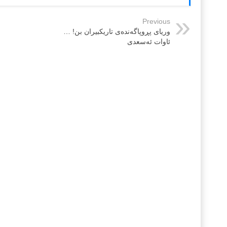
Previous
وریای پڕوپاگه‌نده‌ی تاریكبیران بن! …
ئاوات ئه‌سعدی