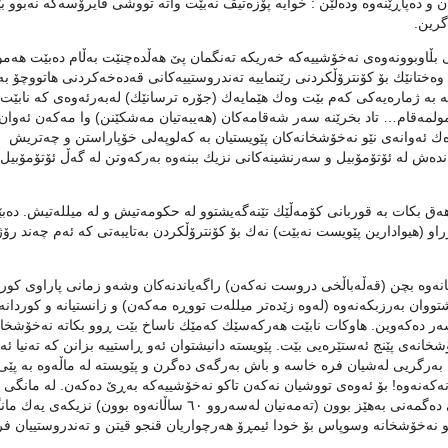
و ده‌پاڕێنه‌وه‌ وده‌ڵێن : خوایه‌ پۆزه‌تیڤ نه‌بێت واته‌ تووشی ڤایرۆسه‌كه‌ نه‌بوو ب
اگرین.
وبوونه‌وه‌ی نه‌خۆشییه‌كه‌ خه‌ریكه‌ ته‌نگمان پێ هه‌ڵده‌چنێت به‌ڵام ده‌بێت هه‌م
گ وه‌ختانێك بۆ كۆنترۆڵكردنی رێنماییه ته‌ندروستییه‌كانی قه‌ده‌خه‌كردنی هاتووچۆ ب
ته‌ به‌ ژماره‌یه‌كی كه‌م بێت وه‌ك هێمایه‌ك (جۆره ‌ترسانێك) له‌به‌رئه‌وه‌ی كه‌ نابێت
ولمه‌قام… تاد بخرێنه‌ سه‌ر شه‌قامه‌كان (هه‌یبه‌تیان مه‌شكێنن) وا مه‌كه‌ن‌ ئه‌وان
ك ئه‌وانه‌ی نێو نه‌خۆشخانه‌كان‌ پێویستیان به‌ كه‌لوپه‌لی خۆپاراستن و چه‌تریش
‌نده‌ش له‌ ئۆتۆمۆبیل و سه‌رنشینه‌كانی‌ نزیك ببنه‌وه‌ به‌ركه‌وتن‌ له‌ گه‌ڵ ئۆتۆمۆبیل
ق بكات به‌ قوربانی كۆمه‌ڵێك تێنه‌گه‌یشتوو له‌ حكومه‌تیش و له‌ میلله‌تیش. ده‌ب
راو (هیوادارین پێویست نه‌بێت) نه‌ك بۆ كۆنترۆڵكردن به‌تایبه‌تی كه‌ ئه‌م چه‌ند رۆژه
‌كانه‌وه‌ بچن (قه‌ڵه‌باڵخی دروست نه‌كه‌ن) راگه‌یاندنه‌كان وشه‌و زمانی پاراوی كور
ووان به‌رزبكه‌نه‌وه (له‌وه‌ زێده‌تر میلله‌ت تووڕه مه‌كه‌ن) ‌و زانستیانه‌ و كوردانه‌
ن سه‌ر ده‌كه‌وین. هاوكات نابێت هه‌ركه‌سێك كه‌مێك ناساخ بێت ڕوو بكاته‌ نه‌خۆشخانه
نه‌ی پێنج ئه‌ستێره‌یی ‌بێت. پێویسته‌ دانیشتوان ئه‌و ڕاستییه‌ بزانن كه‌ ته‌نیا ئه‌
ن به‌رگریی له‌شیان فره‌ خاسه‌ و باش به‌رگه‌ی ده‌گرن و پێویسته‌ له‌ ماڵه‌وه‌ به‌ پێی
نه‌وه!‌ بۆ ئه‌وه‌ی تووشیان نه‌كه‌ن تاكو نه‌خۆشییه‌كه‌ به‌ڕێ ده‌كه‌ن‌. له‌ مانگی
نۆڤه‌مبه‌ری ساڵپاردا دا ٤ نه‌خۆشی خۆم تووشی ئه‌نفلۆنزایه‌كی ده‌گمه‌نی به‌هێز بوون (ته‌مه‌نیان له‌سه‌روو ٦٠ ساڵانه‌وه ‌بوون) نزی
ه‌ نێو‌ نه‌خۆشخانه‌ ‌وسوپاس بۆ خودا ئیمڕۆ هه‌رچواریان قنجو قیتن و ته‌ندروستییان فر