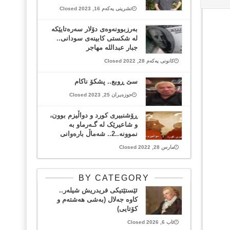
تشرینی یەکەم 16, 2023 Closed
بەرزبوونەوەی دۆلار سەرەتایێکە
لە شکستی کابینەی سودانی..
جبار عبداللە مهاجر
کانونی یەکەم 28, 2022 Closed
سێ ڕوبع.. پشکۆ ناکام
حوزەیران 25, 2023 Closed
ڕۆشنبیری کورد و دواڵیزم بوون،
و شاعیرێک لە گـەرماو بە
نموونە..2.. شەماڵ بارەوانی
مارس 28, 2022 Closed
BY CATEGORY
ئێستێتیکی فریدریش شیلەر..
کاوە جەلال (بەشی هەشتەم و
کۆتایی)
ئاب 6, 2026 Closed