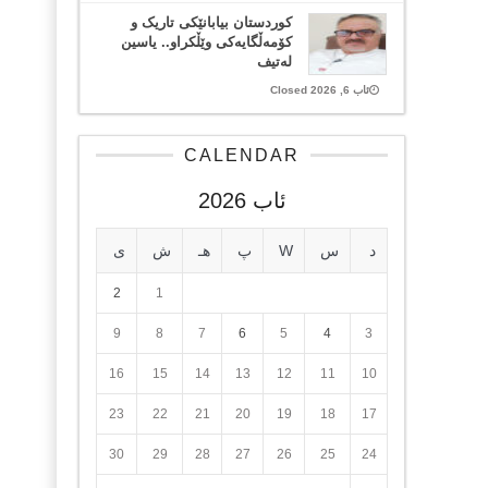
کوردستان بیابانێکی تاریک و
کۆمەڵگایەکی وێڵکراو.. یاسین
لەتیف
ئاب 6, 2026 Closed
CALENDAR
ئاب 2026
د
س
W
پ
هـ
ش
ی
2
1
9
8
7
6
5
4
3
16
15
14
13
12
11
10
23
22
21
20
19
18
17
30
29
28
27
26
25
24