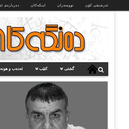
Ski
ئەرشیڤی کۆن
نووسەران
لینکەکان
دەربارەی ئێ
t
th
conten
گشتی
کتێب
ئەدەب و هونە