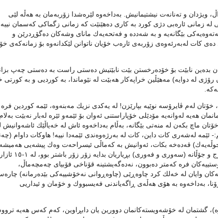
ویژدان و ته‌نانه‌ت نیشتیمانیش. به‌داخه‌وه‌ لێره‌شدا زۆربه‌مان به‌ هه‌ڵه‌ لێی
له‌ زمانی ئاره‌بی دژی كورد به‌ كاری ده‌هێنێت كه‌ زمانی زگماكی كه‌سمان نییه‌ 
‌ته‌وه‌یه‌كی بێگانه‌یه‌ ‌و به‌ شه‌دده ‌و فه‌تحه‌یه‌ك مانای وشه‌‌كان ده‌گۆڕدرێن و
ه‌ی كات له‌به‌رئه‌وه‌ی زۆربه‌ی ئاره‌ب خۆیان ناتوانن لێكدانه‌وه‌ بۆ زمانه‌كه‌ی خۆ
 هه‌ژاران بده‌ین نابێت بۆ خۆده‌رخستن بێت نابێتیش ده‌ستی راست به‌ ده‌ستی چه‌پ بزا
ۆژی له‌ دوایه‌) مه‌هێڵین خراپه‌كار هه‌بێت له‌ نێوماندا، به‌ كوردیی و به‌ كورتی خ
‌كه‌.
ده‌م هاوار ده‌كه‌م، خۆتان له‌م ڤایرۆسه‌ نوێیه‌ بپارێزن! له‌ یه‌كدی نزیك مه‌بنه‌وه‌، ئێمه‌ كوردین فره‌
مان هه‌یه‌ له‌وانه‌یه‌ مۆدێلی خۆپاراستنی ئه‌وان بۆ ئێمه‌و ئێره‌ له‌بار نه‌بێت به‌لام
ن ماچ بكه‌ن له‌ منه‌تی بێگانه‌‌، به‌ڵام به‌داخه‌وه‌ ئاش له‌ خه‌یاڵێك ئاشه‌وانیش له
مه‌ته‌ ده‌ڵێم:- ئێمه‌ له‌شه‌ری كات داین، كات له‌ به‌رژه‌وه‌ندی ئێمه‌دا‌ نییه‌! هاوكات داوام (چه
 ٢ هه‌فته‌ هاتووچۆ (هه‌موو جوڵه‌یه‌ك) قه‌ده‌خه‌ بكات، ئه‌وانیش به‌ كه‌ماڵی ئیسراحه‌ت وەك پیشه‌یی هه‌میشه
بڕیاره‌كانیان ده‌ركرد . گه‌ر له‌سه‌ره‌تادا شۆڕشگێرانه‌و خێرا گورج و جۆڵانە (سه‌وری و فه‌وری) بڕیاریان بدا
ستییه‌كان فره‌ كه‌متر دەبوون، نه‌ده‌گه‌یشتینه‌ قۆناخی فۆبیای چه‌مچه‌ماڵ،
نه‌كان وایان له‌ خه‌لك كرد چاوه‌ڕێی (چاوه‌ڕوانی نه‌خۆشییه‌كی بێده‌رمانه‌) چاره‌س
ۆنا، به‌داخه‌وه‌ به‌ هۆی هه‌ڵه‌ی ڕاگه‌یاندنی فه‌یسبووك و خۆمان و ئیداریی
‌)، گشتمان له‌ خۆشه‌ویسته‌كانمان دوورین یان دابڕاوین، كه‌م كه‌س هه‌یه‌ ترو