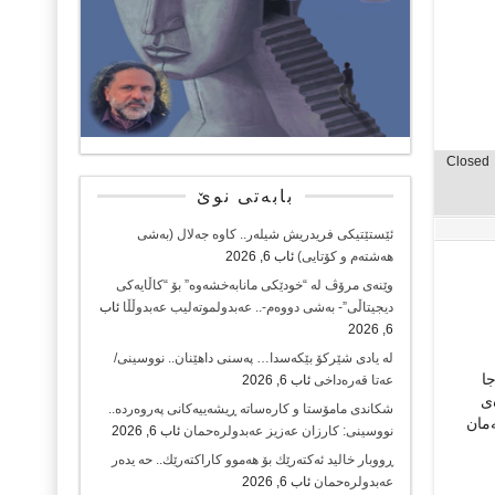
Closed
بابەتی نوێ
ئێستێتیکی فریدریش شیلەر.. کاوە جەلال (بەشی
هەشتەم و کۆتایی)
ئاب 6, 2026
وێنەی مرۆڤ لە “خودێکی مانابەخشەوە” بۆ “کاڵایەکی
دیجیتاڵی”- بەشی دووەم-.. عەبدولموتەلیب عەبدوڵڵا
ئاب
6, 2026
لە یادی شێرکۆ بێکەسدا… پەسنی داهێنان.. نووسینی/
جا
عەتا قەرەداخی
ئاب 6, 2026
‌ی
شکاندی مامۆستا و کارەساتە ڕیشەییەکانی پەروەردە..
‌مان
نووسینی: کارزان عەزیز عەبدولرەحمان
ئاب 6, 2026
ڕووبار خالید ئەكتەرێك بۆ هەموو كاراكتەرێك.. حه یدەر
عەبدولرەحمان
ئاب 6, 2026