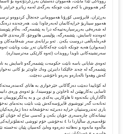
رووناكی تێدا مابێت، هه‌مووان دەستیان به‌رزكردۆته‌وه‌ بۆ‌ ئاسمان 
گه‌ر هه‌بووش با كه‌م بێت چونكه‌ به‌رگه‌ی له‌مه‌ زیاترو خراپتر ن
به‌ڕێزان، ڤایرۆسی كۆرۆنا‌ هه‌موومانی جه‌نجاڵ كردووه‌و ترسی بڵا
هه‌موو سیناریۆ خراپه‌كانمان له‌به‌رچاودا بێت. هه‌رچه‌نده‌ دره‌ن
له‌ شه‌ره‌فی به‌رپرسیاریه‌تییه‌كه‌ درا به‌ پێشمه‌رگه‌، به‌ڵام پێویس
ئه‌وه‌نده‌ ئاسایش، پێشمه‌رگه‌‌‌، پۆلیسی هاتووچۆ، كارمه‌ندی قائیم
قه‌رەڵه‌باڵغی دروست بكه‌ن . ئه‌و برایانه‌ی سه‌ر شه‌قامه‌كان وه‌
(سه‌یوان) هه‌یه ‌چونكه‌‌ نابێت چه‌كه‌كانیان ته‌ڕ ببێت ونابێت ئه‌وه
سه‌رنشینه‌كانی ناویدا رووبدات (ئه‌وه‌ كارێكی مه‌ترسیداره‌).
ئه‌وه‌ی شایانی باسه‌ نابێت حكومه‌ت پێشمه‌رگه‌و ئاسایش به ناهه‌
پێشمه‌رگه‌ له‌ چه‌ند خالێكدا دابنرێن وه‌ك چاودێر بۆ كاتی نه‌خواز
کەش وهه‌وا ناله‌بارەو به‌ره‌و ناخۆشی ده‌چێت.
له‌ كۆتاییدا ده‌بێت ده‌زگاكانی خێرخوازی به‌ هانای كه‌مده‌رمه‌ته
ئاسایی به‌كاربهێنن له‌ ئاخاوتن و نووسیندا، بۆ ئه‌وه‌ی وره‌ی دانیشت
ئاگاداریان بكه‌نه‌وه‌‌ تا هاوكاریی یه‌كدی بن و به‌ یه‌كگرتوویما
ته‌نانه‌ت گه‌ر تووشبوی ڤایرۆسه‌كه‌ش ‌بێت نابێت به‌ته‌مای نه‌خۆشخا
باری ته‌ندروستییان خراپه‌ ده‌برێنه‌ نه‌خۆشخانه‌ ده‌نا ژماره‌یه‌كیا
نیشانه‌كان چاره‌سه‌ری خۆیان بكه‌ن و كه‌سی ساخ له‌ خۆیان كۆنه‌كه‌
ماڵه‌وه‌ مانه‌وه‌ و نه‌هاتنه‌ ده‌ره‌وه‌ وه‌لێ كه‌سیان پێیان نه‌خست
خاسه و چ عه‌یبێكیان نییه‌‌.