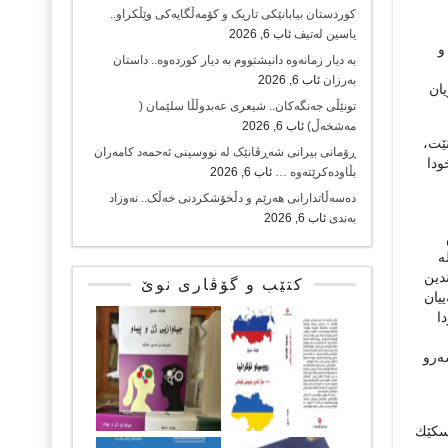
کوردستان بیابانێکی تاریک و کۆمەڵگایەکی وێڵکراو..
یاسین لەتیف
ئاب 6, 2026
و
بە دیار زمانەوە دانیشتووم بە دیار کوردەوە.. داستان
بەرزان
ئاب 6, 2026
یان
تونێڵی جەنگەکان.. شیعری عەبدوڵڵا سلێمان (
مەشخەڵ)
ئاب 6, 2026
نێت،
ڕۆمانی بیرانی شەڕڤانێک لە نووسینی ئەحمەد کامەران
ودا
بڵاودەکرێتەوە …
ئاب 6, 2026
دەسەڵاتدارانی هەرێم و دڵخۆشکردنی خەڵک.. نەوزاد
بەندی
ئاب 6, 2026
‌
‌ندین
کتێب و گۆڤاری نوێ
‌ییان
یه‌ زۆر زۆر باشتر بوو، له‌ ١-١٥ ئازاردا
ه‌رو
وسكێك