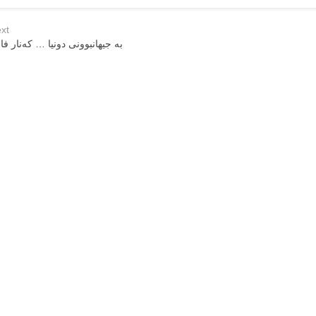
xt
بە جیهانبوونی دونیا … کەنار فا