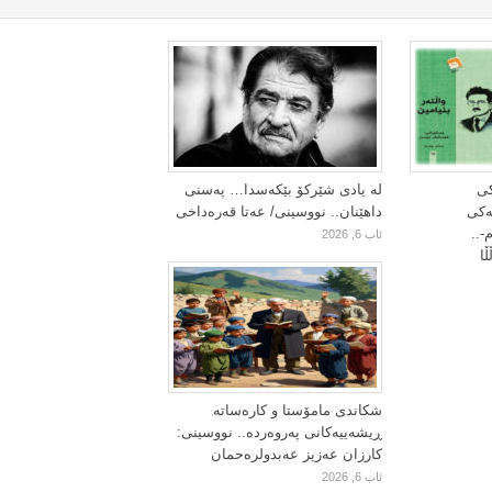
کی
لە یادی شێرکۆ بێکەسدا… پەسنی
یەکی
داهێنان.. نووسینی/ عەتا قەرەداخی
-..
ئاب 6, 2026
ا
شکاندی مامۆستا و کارەساتە
ڕیشەییەکانی پەروەردە.. نووسینی:
کارزان عەزیز عەبدولرەحمان
ئاب 6, 2026