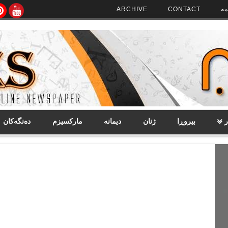
مە
CONTACT
ARCHIVE
ر
بیروڕا
ژنان
دیمانە
مارکسیزم
دەنگەکان