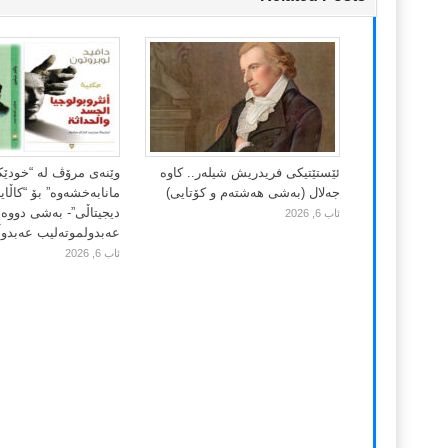
ئێستێتیکی فریدریش شیلەر.. کاوە
وێنەی مرۆڤ لە “خودێ
جەلال (بەشی هەشتەم و کۆتایی)
مانابەخشەوە” بۆ “کاڵا
دیجیتاڵی”- بەشی دووەم
ئاب 6, 2026
عەبدولموتەلیب عەبدوڵڵ
ئاب 6, 2026