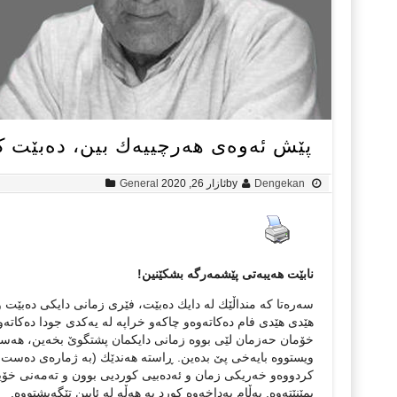
پێش ئه‌وه‌ی هه‌رچییه‌ك بین، ده‌بێت 
Dengekan
by
ئازار 26, 2020
General
نابێت هه‌یبه‌تی پێشمه‌رگه‌ بشكێنین!
سه‌ره‌تا كه‌ منداڵێك له‌ دایك ده‌بێت، فێری زمانی دایكی ده‌بێت
هێدی هێدی فام ده‌كاته‌وه‌و چاكه‌و خراپه‌ له‌ یه‌كدی جودا ده‌كاته‌وه‌.
خۆمان حه‌زمان لێی بووه‌ زمانی دایكمان پشتگوێ بخه‌ین‌، هه‌ستما
ویستووه‌ بایه‌خی پێ بده‌ین. ڕاسته‌ هه‌ندێك (به‌ ژماره‌ی ده‌ست 
كردووه‌و خه‌ریكی زمان و ئه‌ده‌بیی كوردیی بوون و تەمەنی خۆیان
بمێنێته‌وه‌. به‌ڵام به‌داخه‌وه‌ كورد به‌ هه‌ڵه‌ له‌ ئایین تێگه‌یشتووه‌.