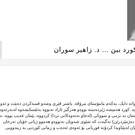
كورد بین … د. زاهیر سوران
 واته‌ دایك، یه‌كه‌م مامۆستای مرۆڤه‌. پاشتر فێری وشه‌و قسه‌كردن ده‌بێت و ئه‌و
 كورد هه‌میشه‌ ژێرده‌سته‌ بووەو‌ هه‌رگیز ئازاد نه‌بووه‌ به‌ئێستایشه‌وه‌‌‌ له‌به‌رئه‌وه
ن به‌ نزمی و سووكی (له‌چاو نه‌ته‌وه‌كانی تردا) كردووه‌، پێمان عه‌یب بووه‌، نه
ده‌ژمێردرێن) نه‌گبه‌ت كه‌ شێوی شه‌ویان نه‌بووه‌و هه‌موو ژیانی خۆیان ته‌رخان
 لەپێناویدا کردۆتە قوربانی‌ بۆ ئه‌وه‌ی ئەدەب و زمانی کوردیی به‌ زیندوویی