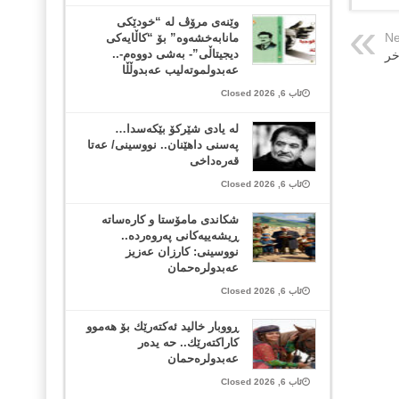
وێنەی مرۆڤ لە “خودێکی
Ne
مانابەخشەوە” بۆ “کاڵایەکی
دیجیتاڵی”- بەشی دووەم-..
خر
عەبدولموتەلیب عەبدوڵڵا
ئاب 6, 2026 Closed
لە یادی شێرکۆ بێکەسدا…
پەسنی داهێنان.. نووسینی/ عەتا
قەرەداخی
ئاب 6, 2026 Closed
شکاندی مامۆستا و کارەساتە
ڕیشەییەکانی پەروەردە..
نووسینی: کارزان عەزیز
عەبدولرەحمان
ئاب 6, 2026 Closed
ڕووبار خالید ئەكتەرێك بۆ هەموو
كاراكتەرێك.. حه یدەر
عەبدولرەحمان
ئاب 6, 2026 Closed