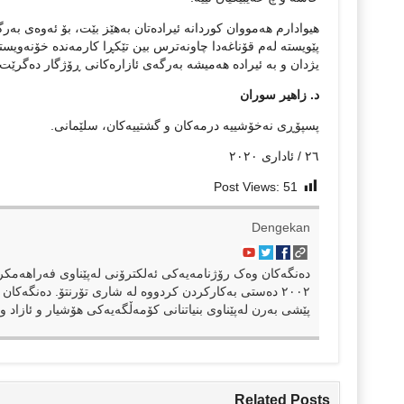
هیوادارم هه‌مووان كوردانه‌ ئیراده‌تان به‌هێز بێت، بۆ ئه‌وه‌ی به‌ر
پێویسته‌ له‌م قۆناغه‌دا چاونه‌ترس بین تێكڕا كارمه‌نده‌ خۆنه‌ویسته‌
یژدان و بە ئیرادە ھەمیشە بەرگەی ئازارەکانی ڕۆژگار دەگرێت.
د. زاهیر سوران
پسپۆڕی نه‌خۆشییه‌ درمه‌كان و گشتییه‌كان، سلێمانی.
٢٦ / ئاداری ٢٠٢٠
Post Views:
51
Dengekan
٢٠٠٢ دەستی بەکارکردن کردووە لە شاری تۆرنتۆ. دەنگەکان 
پێشی بەرن لەپێناوی بنیاتنانی کۆمەڵگەیەکی هۆشیار و ئازاد و 
Related Posts