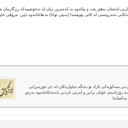
گریی له‌شتان به‌هێز بێت و پێكه‌وه‌ به‌ كه‌مترین زیان له‌ نه‌خۆشییه‌كه‌‌ ڕزگارمان ب
كانی ته‌ندروستی‌‌ له‌ كاتی پێویستدا (به‌پێی توانا) به‌ هاناتانه‌وه‌ دێین. مرۆڤی خا
دەنگەکان وەک رۆژنامەیەکی ئەلکترۆنی لەپێناوی فەراهەمکردنی سەکۆیەکی ئازاد بۆ دەنگە جیاوازەکان لە ١ی حوزەیرانی
بە رۆژنامەی خۆتان بزانن و لەرێی ناردنی بابەتەکانتانەوە بەرەو
یەکساندا.