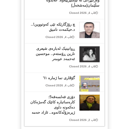
وەرگێڕانی لە ئینگلیزییەوە: عەبدوڵا
سڵێمان(مەشخەڵ)
ئاب 4, 2026 Closed
چ رۆژگارێکە تێی کەوتووین!..
د.حیکمەت نامیق
ئاب 4, 2026 Closed
ڕوانینیک لەبارەى شیعرى
نارین ڕۆستەم.. موحسین
ئەحمەد عومەر
ئاب 4, 2026 Closed
گۆڤاری نما ژمارە ٦١
ئاب 4, 2026 Closed
دۆزی فەلسەفە5:
کارەساتبارە کاتێک گەمژەکان
دەکەونە داوی
ژیرەزۆڵەکانەوە.. ئازاد حەمە
ئاب 2, 2026 Closed