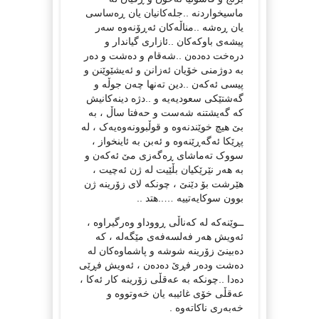
ماسیخواردنە ..جلەکانیان یان ڕەساسی
یان ڕەشە ..مناڵەکان ئەڕۆنەوە سەر
پیشەی باوکەکان ..ئازاری گیاندار و
درەخت دەدەن ..شەقام و دەشت و دەر
بە دوژمنی خۆیان ئەزانن و ئەیشێوێنن و
پیسی ئەکەن ..دین تەنها چەن جوڵە و
گەشتێکی سعودیەیە و ..دژە دینەکانیش
کە گەیشتنە شەست و حەفتا ساڵ ، بە
بێ هیچ خوێندنەوە و قوڵبوونەوەیەک ، لە
پڕێکا ئەگەڕێنەوە و ئەبن بە ئاینخواز ،
سووک تەماشای ڕەگەزی مێ ئەکەن و
بە هەر نێرێکیان بڵێیت لە ژن ئەچیت ،
هێرشت بۆ دێنێ ، چونکە لای زۆرینە ژن
بوون سوکایەتییە …..هتد ..
ــوێنەکە لە کەناڵی ڕووداو وەرگیراوە ،
ئەویش هەر فەلسەفەی مێگەلە ، کە
دەبینێ زۆرینە شوشە و پاشماوەکان لە
دەشت ودەر فڕێ دەدەن ، ئەویش فڕێی
دەدا ..چونکە بە عەقڵی زۆرینە کار ئەکا ،
عەقڵی خۆی غائیبە یان خەوتووە و
خەبەری ناکاتەوە .