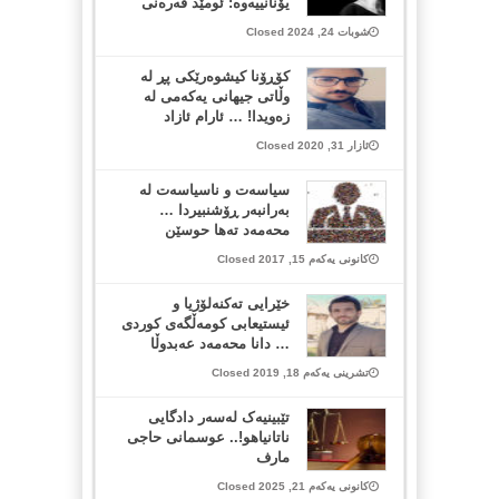
یۆنانییەوه‌: ئومێد قەره‌نی
شوبات 24, 2024 Closed
کۆڕۆنا کیشوەرێکی پڕ لە
وڵاتی جیھانی یەکەمی لە
زەویدا! … ئارام ئازاد
ئازار 31, 2020 Closed
سیاسه‌ت و ناسیاسه‌ت له‌
به‌رانبه‌ر ڕۆشنبیردا …
محه‌مه‌د ته‌ها حوسێن
کانونی یەکەم 15, 2017 Closed
خێرایی تەکنەلۆژیا و
ئیستیعابی کومەڵگەی کوردی
… دانا محەمەد عەبدوڵا
تشرینی یەکەم 18, 2019 Closed
تێبینیەک لەسەر دادگایی
ناتانیاهو!.. عوسمانی حاجی
مارف
کانونی یەکەم 21, 2025 Closed