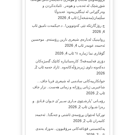
شۆڕشێک لە ئەدەب و هونەر.. ئامادەکردن و
وەرگێڕانی لە ئینگلیزییەوە: عەبدوڵا
سڵێمان(مەشخەڵ)
ئاب 4, 2026
چ رۆژگارێکە تێی کەوتووین!.. د.حیکمەت نامیق
ئاب
4, 2026
ڕوانینیک لەبارەى شیعرى نارین ڕۆستەم.. موحسین
ئەحمەد عومەر
ئاب 4, 2026
گۆڤاری نما ژمارە ٦١
ئاب 4, 2026
دۆزی فەلسەفە5: کارەساتبارە کاتێک گەمژەکان
دەکەونە داوی ژیرەزۆڵەکانەوە.. ئازاد حەمە
ئاب 2,
2026
جوانکارییەکانی سادەیی لە شیعری فریا جاف…
شاعیریی ژیانی ڕۆژانە و زمانی هەست.. نزار جاف
ئاب 2, 2026
رۆمـانی “پارشـێوی مـاری سـیر”ی جـوان قـادۆ.. و.
رەزا شـوان
ئاب 2, 2026
تورکیا لەنێوان پڕۆسەی ئاشتی و جەنگدا.. ئەحمەد
کامەران
ئاب 2, 2026
پەکخستنی قۆناغەکانی مرۆڤبوون.. نەوزاد بەندی
ئاب 2, 2026