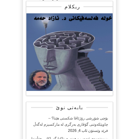
ریکلام
بابەتی نوێ
بۆچی شۆڕشی رۆژئاڤا شکستی هێنا؟ –
چاوپێکەوتنی گۆڤاری بەرگری لە مارکسیزم لەگەڵ
فرێد وێستۆن
ئاب 4, 2026
بزووتنەوەی ئەدەب و هونەری تاکتایگەراکانی هۆڵەندا