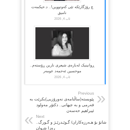
چ رۆژگارێکە تێی کەوتووین!.. د.حیکمەت
نامیق
ئاب 4, 2026
ڕوانینیک لەبارەى شیعرى نارین ڕۆستەم..
موحسین ئەحمەد عومەر
ئاب 4, 2026
Previous
پێویستە(ساڵنامەی نەورۆزیی)بکرێت بە
فەرمی و بە جیهانی.. دکتۆر مەولود
ئیبراهیم حەسەن
Next
شانۆ بۆ هـەرزەکاران/ گـوێـدرێـژ و گـورگ..
رەزا شـوان