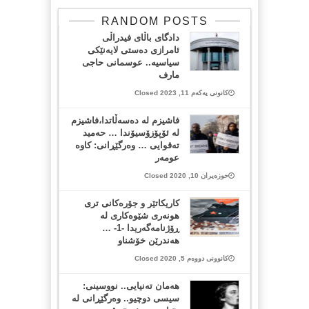
RANDOM POSTS
دادگای باڵای فیدراڵی
ئامرازی دەستی لایەنێکی
سیاسیە.. عوسمانی حاجی
مارف
کانونی یەکەم 11, 2023 Closed
فاشیزم لە دەسەڵاتدا،فاشیزم
لە ئۆپۆزۆسیۆندا … حەمید
تەقوایی … وەرگێڕانی: کاوە
عومەر
حوزەیران 10, 2020 Closed
كاریكاتێر و جۆره‌كانی تری
هونه‌ری شێوه‌كاری له‌
ڕۆژنامه‌گه‌ریدا -1- …
هه‌ندرێن خۆشناو
کانوونی دووەم 5, 2020 Closed
هەمان تەنیایی.. نووسینی:
سیسی دوچیو.. وه‌رگێڕانی لە