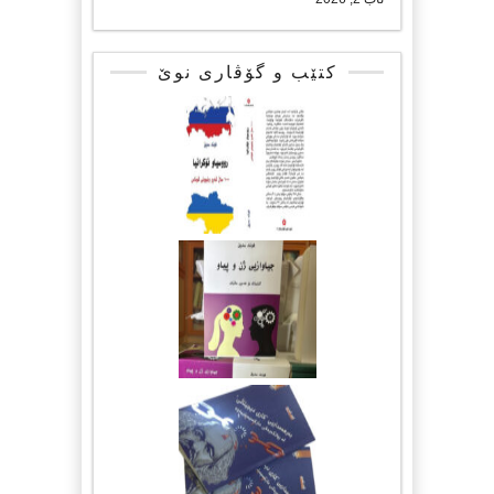
کتێب و گۆڤاری نوێ