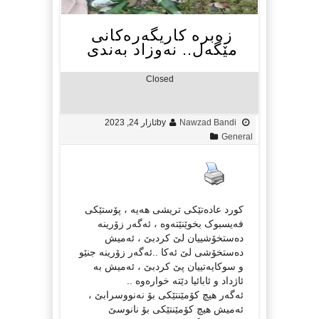
زەبرە کاریگەرەکانی
مێگەل.. نەوزاد بەندی
Closed
Nawzad Bandi
by
ئازار 24, 2023
General
کورد عادەتێکی تریشی هەیە ، پۆستێکی
فەیسبوک بخوێنێتەوە ، ئەگەر زۆرینە
دەستخۆشییان لێ کردبێ ، ئەمیش
دەستخۆشی لێ ئەکا ..ئەگەر زۆرینە جنێو
و سوکایەتییان پێ کردبێ ، ئەمیش بە
ئاژداد و ئابائیا دێتە خوارەوە ..
ئەگەر هیچ کۆمێنتێکی بۆ نەنووسرابێ ،
ئەمیش هیچ کۆمێنتێکی بۆ نانوسێ