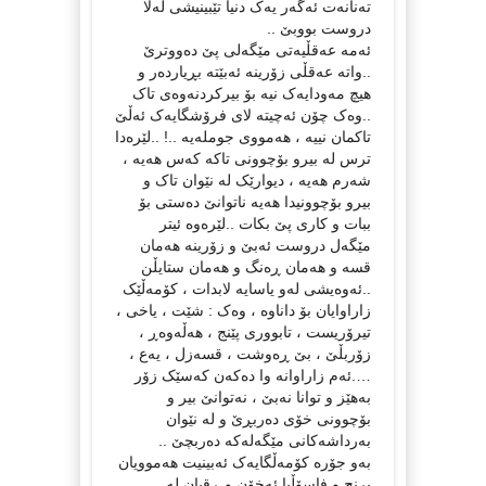
تەنانەت ئەگەر یەک دنیا تێبینیشی لەلا
دروست بووبێ ..
ئەمە عەقڵیەتی مێگەلی پێ دەووترێ
..واتە عەقڵی زۆرینە ئەبێتە بڕیاردەر و
هیچ مەودایەک نیە بۆ بیرکردنەوەی تاک
..وەک چۆن ئەچیتە لای فرۆشگایەک ئەڵێ
تاکمان نییە ، هەمووی جوملەیە ..! ..لێرەدا
ترس لە بیرو بۆچوونی تاکە کەس هەیە ،
شەرم هەیە ، دیوارێک لە نێوان تاک و
بیرو بۆچوونیدا هەیە ناتوانێ دەستی بۆ
ببات و کاری پێ بکات ..لێرەوە ئیتر
مێگەل دروست ئەبێ و زۆرینە هەمان
قسە و هەمان ڕەنگ و هەمان ستایڵن
..ئەوەیشی لەو یاسایە لابدات ، کۆمەڵێک
زاراوایان بۆ داناوە ، وەک : شێت ، یاخی ،
تیرۆریست ، تابووری پێنج ، هەڵەوەڕ ،
زۆربڵێ ، بێ ڕەوشت ، قسەزل ، یەع ،
….ئەم زاراوانە وا دەکەن کەسێک زۆر
بەهێز و توانا نەبێ ، نەتوانێ بیر و
بۆچوونی خۆی دەربڕێ و لە نێوان
بەرداشەکانی مێگەلەکە دەربچێ ..
بەو جۆرە کۆمەڵگایەک ئەبینیت هەموویان
برنج و فاسۆڵیا ئەخۆن و ڕقیان لە