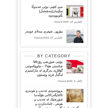
سێ کتێبی نوێی عەبدوڵا
سڵێمان(مەشخەڵ)
بڵاوبوونەوە
مارس 19, 2025 Closed
مێژوو.. شیعری سەلام عومەر
مارس 27, 2024 Closed
BY CATEGORY
بۆچی شۆڕشی رۆژئاڤا
شکستی هێنا؟ – چاوپێکەوتنی
گۆڤاری بەرگری لە مارکسیزم
لەگەڵ فرێد وێستۆن
ئاب 4, 2026 Closed
بزووتنەوەی ئەدەب و هونەری
تاکتایگەراکانی هۆڵەندا
شۆڕشێک لە ئەدەب و
هونەر.. ئامادەکردن و