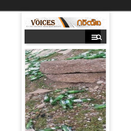
Ski
t
th
conten