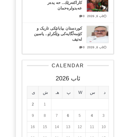
كاراكتەرێك.. حه یدەر
عەبدولرەحمان
ئاب 6, 2026
0
کوردستان بیابانێکی تاریک و
کۆمەڵگایەکی وێڵکراو.. یاسین
لەتیف
ئاب 6, 2026
0
CALENDAR
ئاب 2026
د
س
W
پ
هـ
ش
ی
2
1
9
8
7
6
5
4
3
16
15
14
13
12
11
10