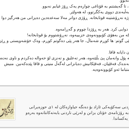
ەبوو.
تا گەیشتنم بە قۆناغی چوارەم یەک ڕۆژ غیابم نەبوو.
ەڵبەندی دووی یەکگرتوو، لە هەولێر.
 نەڕۆشتینە قوتابخانە. ڕۆژی دواتر مەلا سەعدەدین دەیزانی من هەرگیز دوا
 دوایی کرد. هەر بە ڕۆژدا چووم و گەڕامەوە.
کە من بەهۆی کۆبوونەوەی حزبییەوە، نەڕۆشتووم بۆ قوتابخانە!
ە پێی گوتم: ها کوڕم شەماڵ، جا هەر پێی دەگوتم کوڕم، وەک خۆشەویستی و ڕێ
ایانە قاقا.
ە پۆل وانەمان پێ بڵێتەوە، هەر تەعلیق و تەنزی لۆ حەوالە دەکردم و ناوی نەدەه
دەک فەقێیان، فەقێکانیش دەیانزانی لەگەڵ منیتی و قاقا پێدەکەنین. منیش
باما ئەو کۆبوونەوەیە.
دەنگەکان وەک رۆژنامەیەکی ئەلکترۆنی لەپێناوی فەراهەمکردنی سەکۆیەکی ئازاد بۆ دەنگە جیاوازەکان لە ١ی حوزەیرانی
بە رۆژنامەی خۆتان بزانن و لەرێی ناردنی بابەتەکانتانەوە بەرەو
یەکساندا.