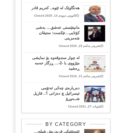
هەنگاوێک لە ئێوە.. کەریم قادر
کانوونی دووەم 14, 2025 Closed
مانیفێستی عەشق… بەشی
کۆتایی…تێکست: ستیڤان
شەمزینی
تشرینی یەکەم 19, 2020 Closed
لە چوار سندوقەوە بۆ نمایشی
مێژووی با -2-… ڕزگار حەمە
ڕەشید
تشرینی یەکەم 13, 2016 Closed
دەربارەی چەکی ئەتۆمی
ئیسرائیل چ دەزانی ؟.. فازیل
شــەوڕۆ
شوبات 27, 2021 Closed
BY CATEGORY
ئێستێتیکی فریدریش شیلەر..