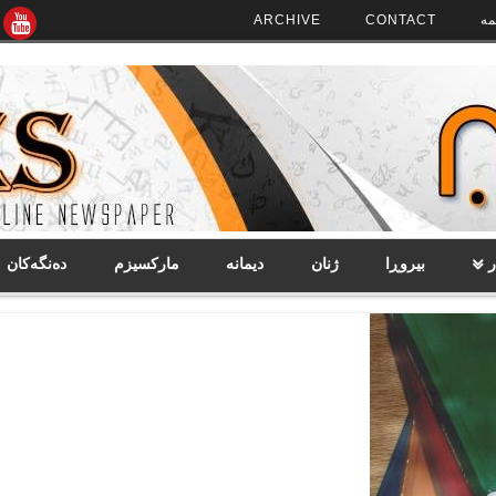
مە
CONTACT
ARCHIVE
ر
بیروڕا
ژنان
دیمانە
مارکسیزم
دەنگەکان