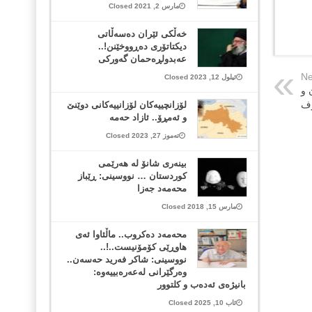
مارس 2, 2021 Closed
خەڵکی ئێران دەسەڵاتی
دیکتاتۆری دەڕووخێنن!..
عەبدولڕەحمان گەورکی
Ne
ئیلول 12, 2023 Closed
 و
ڕف
لۆزانچییەکان لۆزانییەکانی دوێنێ
و ئەمڕۆ.. ئازاد حەمە
تەموز 27, 2023 Closed
بینه‌ری شانۆ له‌ هه‌رێمی
كوردستان … نووسینی: ڕێباز
محه‌مه‌د جه‌زا
مارس 15, 2018 Closed
محەمەد دەکروب.. ماڵئاوا ئەی
هاوڕێی کۆمۆنیست..!..
نووسینی: شاکر فەرید حەسەن..
وەرگێرانی لەعەرەبییەوە:
بانیژەی ئەدەب و کلتوور
ئاب 10, 2025 Closed