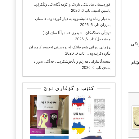
کوردستان بیابانێکی تاریک و کۆمەڵگایەکی وێڵکراو..
یاسین لەتیف
ئاب 6, 2026
بە دیار زمانەوە دانیشتووم بە دیار کوردەوە.. داستان
بەرزان
ئاب 6, 2026
تونێڵی جەنگەکان.. شیعری عەبدوڵڵا سلێمان (
مەشخەڵ)
ئاب 6, 2026
زێکی
ڕۆمانی بیرانی شەڕڤانێک لە نووسینی ئەحمەد کامەران
بڵاودەکرێتەوە …
ئاب 6, 2026
دەسەڵاتدارانی هەرێم و دڵخۆشکردنی خەڵک.. نەوزاد
ێنام
بەندی
ئاب 6, 2026
کتێب و گۆڤاری نوێ