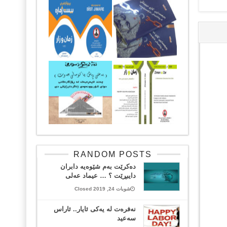
RANDOM POSTS
ده‌كرێت به‌م شێوه‌یه‌ دابران
دایبڕێت ؟ … عیماد عه‌لی
شوبات 24, 2019 Closed
نەفرەت لە یەکی ئایار.. ئاراس
سەعید