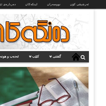
Ski
ئەرشیڤی کۆن
نووسەران
لینکەکان
دەربارەی ئێ
t
th
conten
گشتی
کتێب
ئەدەب و هونە