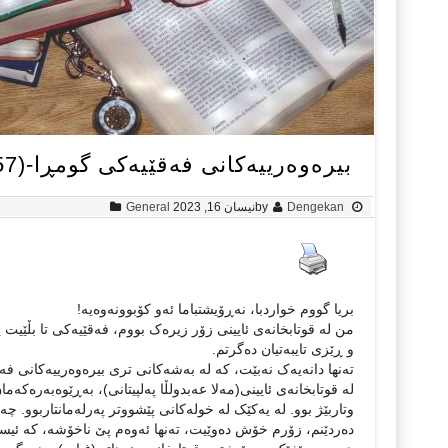
بیرەوەریيەکانی فەقێیەکی گومڕا-(57).. شەماڵ بارەوانی
Dengekan
by
نیسان 16, 2023
General
بریا گووم خواردبا، نەڕۆیشتباما ئەو کۆبوونەوەیە!
من لە قوتابخانەی ئایینی زۆر زیرەک بووم، فەقێیەکی تا بڵێیت 
و ڕێزی تایبەتیان دەگرتم.
تەنها دانەیەک نەبێت، کە لە بەشەکانی تری بیرەوەرییەکانی ف
لە قوتابخانەی ئایینی(مەلا عەبدولڵا پەلپیتانی)، بەڕێوەبەرەکە
وتاربێژ بوو. لە یەکێک لە خولەکانی پێشووتر پەرلەمانتاربوو. چ
دەردێنم، زۆرم خۆش دەوێیت، تەنها ئەوەم پێ ناخۆشە، کە ئیس