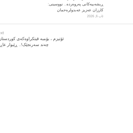
ڕیشەییەکانی پەروەردە.. نووسینی:
کارزان عەزیز عەبدولرەحمان
ئاب 6, 2026
xt
ئۆتیزم ، بۆمبە قیتکراوەکەی کوردستان
چەند سەرنجێک!.. ڕێبوار عا