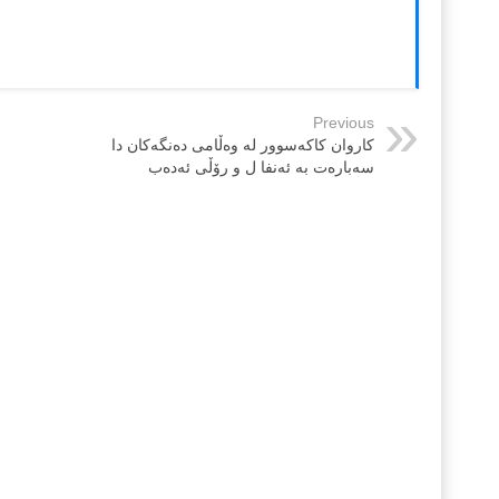
Previous
کاروان کاکەسوور لە وەڵامی دەنگەکان دا
سەبارەت بە ئەنفا ل و رۆڵی ئەدەب