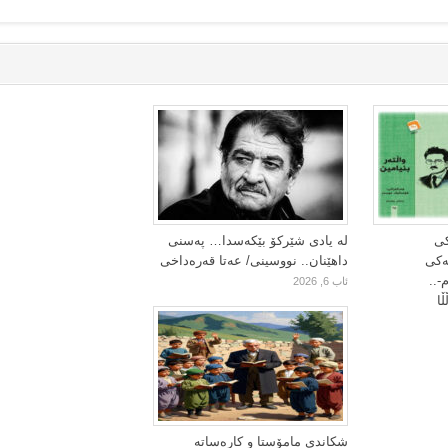
کی
لە یادی شێرکۆ بێکەسدا… پەسنی
یەکی
داهێنان.. نووسینی/ عەتا قەرەداخی
-..
ئاب 6, 2026
ا
شکاندی مامۆستا و کارەساتە