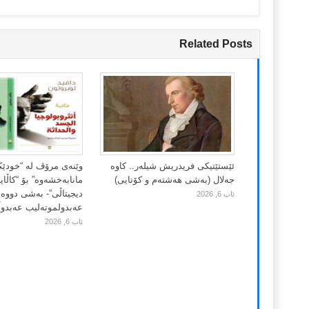
Related Posts
ئێستێتیکی فریدریش شیلەر.. کاوە
وێنەی مرۆڤ لە “خودێ
جەلال (بەشی هەشتەم و کۆتایی)
مانابەخشەوە” بۆ “کاڵا
دیجیتاڵی”- بەشی دووەم
ئاب 6, 2026
عەبدولموتەلیب عەبدوڵڵ
ئاب 6, 2026