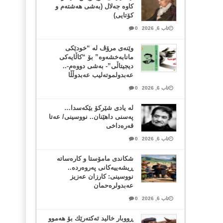
کاوە جەلال (بەشی هەشتەم و
کۆتایی)
ئاب 6, 2026
0
وێنەی مرۆڤ لە “خودێکی
مانابەخشەوە” بۆ “کاڵایەکی
دیجیتاڵی”- بەشی دووەم-..
عەبدولموتەلیب عەبدوڵڵا
ئاب 6, 2026
0
لە یادی شێرکۆ بێکەسدا…
پەسنی داهێنان.. نووسینی/ عەتا
قەرەداخی
ئاب 6, 2026
0
شکاندی مامۆستا و کارەساتە
ڕیشەییەکانی پەروەردە..
نووسینی: کارزان عەزیز
عەبدولرەحمان
ئاب 6, 2026
0
ڕووبار خالید ئەكتەرێك بۆ هەموو