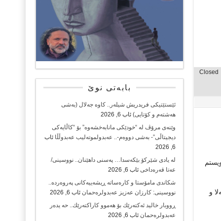
Closed
بابەتی نوێ
ئێستێتیکی فریدریش شیلەر.. کاوە جەلال (بەشی
هەشتەم و کۆتایی)
ئاب 6, 2026
وێنەی مرۆڤ لە “خودێکی مانابەخشەوە” بۆ “کاڵایەکی
دیجیتاڵی”- بەشی دووەم-.. عەبدولموتەلیب عەبدوڵڵا
ئاب
6, 2026
لە یادی شێرکۆ بێکەسدا… پەسنی داهێنان.. نووسینی/
ویستم
عەتا قەرەداخی
ئاب 6, 2026
شکاندی مامۆستا و کارەساتە ڕیشەییەکانی پەروەردە..
ا و
نووسینی: کارزان عەزیز عەبدولرەحمان
ئاب 6, 2026
ڕووبار خالید ئەكتەرێك بۆ هەموو كاراكتەرێك.. حه یدەر
عەبدولرەحمان
ئاب 6, 2026