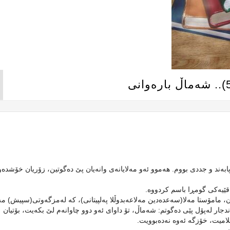
پابەند و جددی بووم. هەموو ئەو مەلایانەی وانەیان پێ دەگوتین، زۆریان خۆشدە
ەقێیەکی گومڕا باسم کردووە.
مان، مامۆستا مەلا(سەعدەدین مەلاعەبدوڵلا پەلپیتانی)، کە لەمزگەوتی(سپیش) مەل
ەندجار لەپۆل پێی دەگوتم: شەماڵ، تۆ داوای ئەو دوو چاوانەم لێ بکەیت، بۆتیان
لامیت، خۆزگە ئەوە نەدەبوویت.