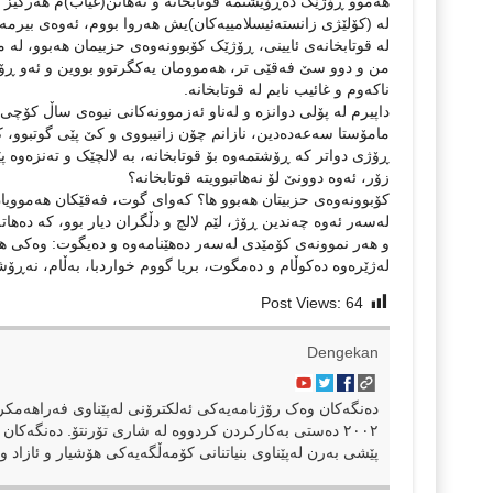
هەموو ڕۆژێک دەڕۆیشتمە قوتابخانە و نەهاتن(غیاب)م هەرگیز ن
لە (کۆلێژی زانستەئیسلامییەکان)یش هەروا بووم، ئەوەی بیرمە، 
لە قوتابخانەی ئایینی، ڕۆژێک کۆبوونەوەی حزبیمان هەبوو، لە م
من و دوو سێ فەقێی تر، هەموومان یەکگرتوو بووین و ئەو ڕۆژە
ناکەوم و غائیب نابم لە قوتابخانە.
داپیرم لە پۆلی دوانزە و لەناو ئەزموونەکانی نیوەی ساڵ کۆچی
مامۆستا سەعەدەدین، نازانم چۆن زانیبووی و کێ پێی گوتبوو، 
ڕۆژی دواتر کە ڕۆشتمەوە بۆ قوتابخانە، بە لالچێک و تەنزەو
زۆر، ئەوە دوونێ لۆ نەهاتبوویتە قوتابخانە؟
کۆبوونەوەی حزبیتان هەبوو ها؟ کەوای گوت، فەقێکان هەموویان د
لەسەر ئەوە چەندین ڕۆژ، لێم لالچ و دڵگران دیار بوو، کە دەهات
و هەر نموونەی کۆمێدی لەسەر دەهێنامەوە و دەیگوت: وەکی هەن
لەژێرەوە دەکوڵام و دەمگوت، بریا گووم خواردبا، بەڵام، نەڕۆشت
Post Views:
64
Dengekan
٢٠٠٢ دەستی بەکارکردن کردووە لە شاری تۆرنتۆ. دەنگەکان 
پێشی بەرن لەپێناوی بنیاتنانی کۆمەڵگەیەکی هۆشیار و ئازاد و 