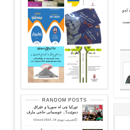
 لەو
ەست
RANDOM POSTS
تورکیا چی لە سوریا و عێراق
دەوێت؟.. عوسمانی حاجی مارف
تشرینی دووەم 19, 2024 Closed