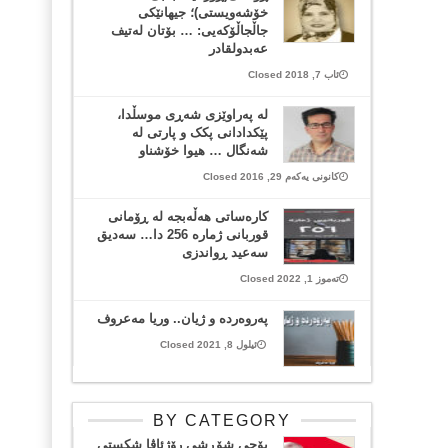
خۆشەویستی)؛ جیهانێکی
جاڵجاڵۆکەیی: … بۆتان لەتیف
عەبدولقادر
ئاب 7, 2018 Closed
لە پەراوێزی شەڕی موسڵدا،
پێکدادانی پکک و پارتی لە
شەنگال … هیوا خۆشناو
کانونی یەکەم 29, 2016 Closed
كاره‌ساتی هه‌ڵه‌بجه‌ له‌ ڕۆمانی
قوربانی ژماره‌ 256 دا… سه‌دیق
سه‌عید ڕواندزی
تەموز 1, 2022 Closed
په‌روه‌رده‌ و ژیان.. وریا مه‌عروف
ئیلول 8, 2021 Closed
BY CATEGORY
بۆچی شۆڕشی رۆژئاڤا شکستی