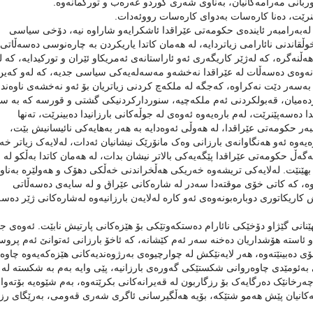
وربانی مەرامەکانیان، بەناوی شەری کوردو عەرەب و تورکمانەوە.
ێنرێت، دەنا کارەسات بەدوای کارەسات رووئەدات.
ەرامبەر ئایندەی حکومەتی عێراقدا ئاشکرایەو شاراوە نیە، دۆخی سیاسی
قاندنی نائارامی زیاتردایە، لە هەمان کاتدا یاریکردن بە چارەنوسی دەسەڵاتی
ەڵنەگرە، کە لەژێر کاریگەری ئەو ئاراستانەی ئەمریکاو ئێران و تورکیدایە، کە ل
ردنەوەی دەسەڵات لە عێراقدا نەخشەو مەسەلەیەکی سیاسی جدیە، کە لەو کەین
ان بەسەر دێت نەکراوە، کەجگە لە ملکەچ کردنی زیاتریان بۆ ئەو نەخشەی ناوەند
ەردەمیان، قەبولکردنی ئەم ملکەچیە، سنوردارکردنیکی گشتی و قورسە کە بە س
ا دەسەپێنرێت، لەم بارەیەوە ئەوەی لە جوڵەکانی بارزانیدا دەبینرێت، تەنها
ەر حکومەتی عێراقدا، لە هەوڵی ئەوەدایە بە هەر بەهایەکی نائیسانیش بێت،
ەوە ئەو هەنگاوانەی بارزانی وەک مانۆرێک نیشانیان ئەدات، لەلایەک زیاتر خ
ەڵ حکومەتی عێراقدا پێگەیەکی بالاتر نیشان بدات، لە هەمان کاتدا بەڵکو لە
بهێنێت. لەلایەکی تریشەوە خەریکی هەڵخراندنی خەڵکی دهۆک و هەولێرە بەناو
ەوە، کە کاتی خۆی موقتەدا سەدر لە شارەکانی عێراق و لە سایەی دەسەڵاتی
اریکاتوری دوبارەبونەوەی ئەو کارە لەلایەن بارزانیەوە لەشارەکانی ژێر دەسە
ێنانی گێژاو دۆخێکی نائارام دەستکەوتێکی بۆ هێزەکانی پارتیش نابێت. ئەوەی ج
 ئاستە هۆشداریان دەخنە سەر ئەم کێشانە، کە ئاخۆ بارزانی ئەتوانێ ئەم پروس
ی دەبینێتەوە، هەر لایەنێکش لە چوارچیوەی بەرژوەندیەکانی هێزەکەیەوە چاوە
ی بەئومێدی چاوەروانی شکستێکی گەورەی بارزانیە، پێی وایە بەم بە شکستە لە
ەرخانێک دەرگایەک بۆ رزگاربون لە قەیرانەکانی بکرێتەوە، بەم شێوەیە بۆتەوا
ەکانیان پێش هەمو شتێکە، بۆیە هەڵگیرسانی ئاگری شەری قەومی، بەرێگای رز