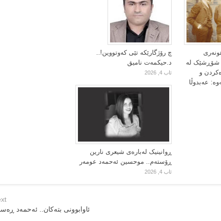
ونەری
چ رۆژگارێکە تێی کەوتووین!..
ا شۆڕشێک لە
د.حیکمەت نامیق
ەکردن و
ئاب 4, 2026
وە: عەبدوڵا
ڕوانینیک لەبارەى شیعرى نارین
ڕۆستەم.. موحسین ئەحمەد عومەر
ئاب 4, 2026
xt
ئاوابوونی بتەکان.. ئەحمەد ڕەس