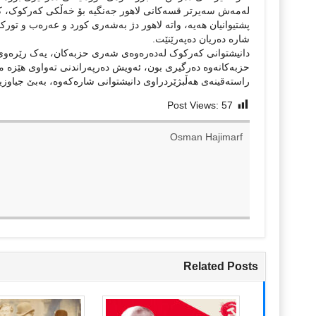
لەمەش سەیرتر قسەکانی لاهور جەنگیە بۆ خەڵکی کەرکوک، کە 
پشتیوانیان هەیە، واتە لاهور دژ بەشەری کورد و عەرەب و تورکم
شارە دەریان دەپەرێنێت.
دانیشتوانی کەرکوک لەدەرەوەی شەری حزبەکان، یەک رێرەوی د
حزبەکانەوە دەرگیری بون، ئەویش دەرپەراندنی تەواوی هێزە می
راستەقینەی هەڵبژێردراوی دانیشتوانی شارەکەوە، بەبێ جیاوزیکر
Post Views:
57
Osman Hajimarf
Related Posts