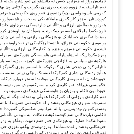
ئامادەن رۆژانە هەزارن کەس لە دانیشتوانی ئەو شارە بکەنە ق
ئەم ئاراستەیە تا زووە دەبێت بەری پێ بگیرێت و کۆتایی پێ به
گەرمی باسوخواسی بچوکردنەوەی قەوارەی حکومەتی هەرێم لەب
کوردستان لە ژێر کاریگەری ململانێیەکی سەخت و ناهەموارو خوڵ
هەردوو بنەماڵەی بارزانی و تاڵابانی دیاردەیەکی بەرچاوی حاشاه
ناوچەکەدا ململانێی لەسەر دەکەرێت، هەوڵدان بۆ ناوەندی ک
بەینەدا ئەگەری حساباتێک بۆ هێزەکانی بارازنی و تاڵەبانی چی
بونەوەی حکومەتی عێراق، تا ئێستا رێگایەکی تر نەخراوەتە ب
ئایندەی حکومەتی هەرێم و هێزە چەکدارەکانی بارزانی و تاڵابانید
پەرچەکردارێکە لە پێناو پاراستنی هاوسەنگی هێزەکەی لەبەرامب
هاوکێشەی سیاسی بە قازانجی هێزەکەی بگۆرێت، بۆیە لەم بارەی
نائارام کردنی دۆخی شاری کەرکوکە، تا لەسەر مێزی گفتوگۆ لەگ
هەڵبژاردنەکانی شاری کەرکوکدا دەستکەوتێکی زیاتر بەدەست 
خۆپیشاندان، لە نمونەی کارەکانی موقتەدا سەدر دوبارە دەکات
حکومەتی عێراقدا ئەو کارەی کرد و سەرکەوتوش نەبو، ئێستاش ک
خۆێدا، بێ ئاکام و بەزیان بۆ هاوسەنگی هێزەکەی دەمێنێتەوە.
ئەم کارانەی بارزانی لە کەرکوکدا هەوڵی بۆ ئەدات جگە لە پێکه
سەرنجە تەواوی هیزەکانی بەشدار لە حکومەتی هەرێمدا، تا ئەو
بەسەرکەوتن تیدەپەرێنی، یا لە بەرامبەر شکستێکی گەورەدا خۆ
ئاکامی دیاردەکانی ئەم کێشمەکێشە دەکات. بە تایبەتی تاڵەبان
مەیدانەکەدا هەلێک بۆ هێزەکەی فەراهەم دەبێت، بەڵکو بە وەرچ
حزبەکانی بەشدار لەدەسەڵاتدا، بەرژەوەندی پێگەو نفوزی حزب
ئەو قەیرانەی دەزانن کە بزوتنەوەی کوردایەتی دەرگیری بووە.