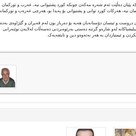
پێیان دەڵێت ئەم شەرە مەکەن چونکە کورد پشتیوانی نیە، عەرب و تورکمان
ان نیە، هەرکات کورد توانی و پشتیوانی بۆ پەیدا بو، هەرچی عەرەب و تورکمانە
روست و ئینسان دۆستانەیان هەیە بۆ دەرباز بون لەم قەیران و گێژاوەی بەد
لیشیاکانە لەو شارەو گرتنە دەستی بەرێوەبردنی دەسەڵات لەلایەن نوێنەرانی
دن و ئیمتیازدان بە هەر نەتەوەو دین و تایئفەیەک.