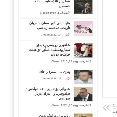
عەفرین ئاڤێستایە … ناڵە
حەسەن
شوبات 2, 2018 Closed
هاوڵاتیانی كوردستان شه‌ریان
ناوێت.. ئه‌حمه‌د ره‌جه‌ب
ئازار 14, 2021 Closed
شاعیری رووسی ڕفیدۆر
سفارۆفسكی: ده‌ڵێن تۆ هێشتا
خۆشت ده‌وێم
تشرینی دووەم 13, 2018 Closed
په‌ری …. سه‌ردار جاف
ئازار 22, 2018 Closed
شـوانی بۆشـایی.. عه‌بدولجه‌واد
ئه‌لعوفیر.. و : نه‌ژاد عزیز
سورمێ
Ne
تشرینی دووەم 17, 2023 Closed
وڵ
ڕۆمانی(ڕۆژانێک بەبێ