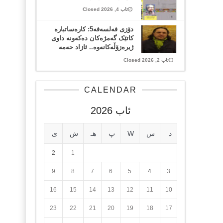
ئاب 4, 2026 Closed
دۆزی فەلسەفە5: کارەساتبارە
کاتێک گەمژەکان دەکەونە داوی
ژیرەزۆڵەکانەوە.. ئازاد حەمە
ئاب 2, 2026 Closed
CALENDAR
ئاب 2026
د
س
W
پ
هـ
ش
ی
2
1
9
8
7
6
5
4
3
16
15
14
13
12
11
10
23
22
21
20
19
18
17