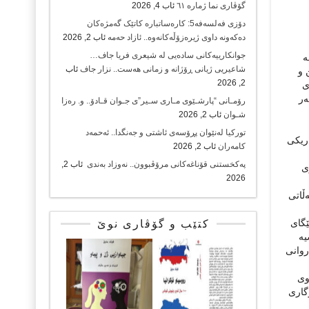
گۆڤاری نما ژمارە ٦١
ئاب 4, 2026
دۆزی فەلسەفە5: کارەساتبارە کاتێک گەمژەکان
دەکەونە داوی ژیرەزۆڵەکانەوە.. ئازاد حەمە
ئاب 2, 2026
جوانکارییەکانی سادەیی لە شیعری فریا جاف…
ە
شاعیریی ژیانی ڕۆژانە و زمانی هەست.. نزار جاف
ئاب
 و
2, 2026
ی
ەر
رۆمـانی “پارشـێوی مـاری سـیر”ی جـوان قـادۆ.. و. رەزا
شـوان
ئاب 2, 2026
تورکیا لەنێوان پڕۆسەی ئاشتی و جەنگدا.. ئەحمەد
ەریکی
کامەران
ئاب 2, 2026
پەکخستنی قۆناغەکانی مرۆڤبوون.. نەوزاد بەندی
ئاب 2,
ی
2026
ڵاتی
ێگای
کتێب و گۆڤاری نوێ
یە
روانی
وی
گاری