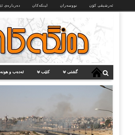
Ski
ئەرشیڤی کۆن
نووسەران
لینکەکان
دەربارەی ئێ
t
th
conten
گشتی
کتێب
ئەدەب و هونە