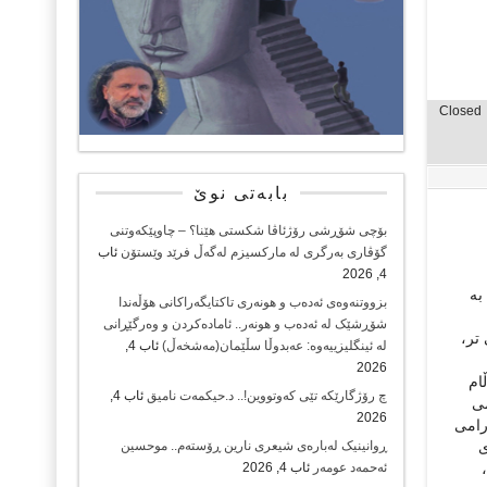
Closed
بابەتی نوێ
بۆچی شۆڕشی رۆژئاڤا شکستی هێنا؟ – چاوپێکەوتنی
گۆڤاری بەرگری لە مارکسیزم لەگەڵ فرێد وێستۆن
ئاب
4, 2026
ئەو کەرکوکەی کە “دڵی کوردستان و قودسی کوردستان” بو..؟، لە کورترین ماوەدا چەکدارەکانی بزوتنەوەی کوردایەتی لە ١٦ئۆکتۆبەری ٢٠١٧ بە
بزووتنەوەی ئەدەب و هونەری تاکتایگەراکانی هۆڵەندا
شۆڕشێک لە ئەدەب و هونەر.. ئامادەکردن و وەرگێڕانی
تر،
لە ئینگلیزییەوە: عەبدوڵا سڵێمان(مەشخەڵ)
ئاب 4,
2026
ام
چ رۆژگارێکە تێی کەوتووین!.. د.حیکمەت نامیق
ئاب 4,
می
2026
رامی
ی
ڕوانینیک لەبارەى شیعرى نارین ڕۆستەم.. موحسین
ئەحمەد عومەر
ئاب 4, 2026