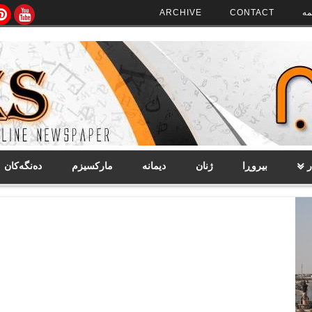
مە
CONTACT
ARCHIVE
ر
بیروڕا
ژنان
دیمانە
مارکسیزم
دەنگەکان