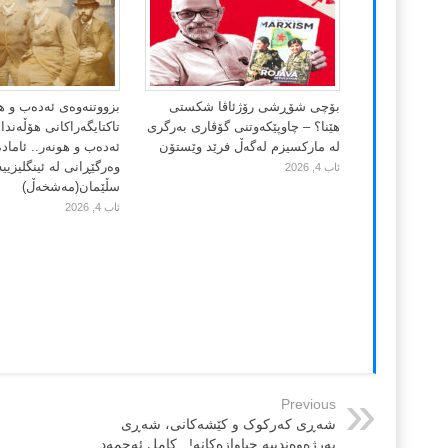
بۆچی شۆڕشی رۆژئاڤا شکستی
بزووتنەوەی ئەدەب و ه
هێنا؟ – چاوپێکەوتنی گۆڤاری بەرگری
تاکتایگەراکانی هۆڵەند
لە مارکسیزم لەگەڵ فرێد وێستۆن
ئەدەب و هونەر.. ئاماد
وەرگێڕانی لە ئینگلیزییە
ئاب 4, 2026
سڵێمان(مەشخەڵ)
ئاب 4, 2026
Previous
شەڕی کەرکوک و کێشەکانی، شەڕی
بەرژەوەندییە جیاوازەکانە!.. کامل ئەحمەد