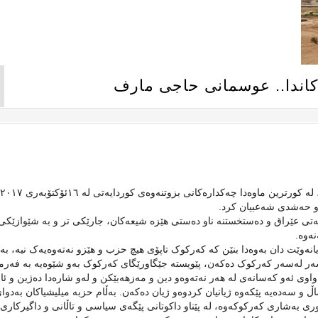
اندا.. عوسمانی حاجی مارف
و حەشدی شەعبیان کرد.
 عێراق و دەستخستنە ناو دەستی هێزە شیعەکان، جارێکی تر و بە شێوازێکی 
نەوە.
انەوێت دان بەوەدا بنێن کە کەرکوک تاپۆی هیچ حزب و هێزو نەتەوەیەک نیە، بەڵ
شەر لەسەر کەرکوک دەکەن، پێویستە جێگاورێگای کەرکوک بەو شێوەیە بە فەر
ەواوی ئەو کەسانەی لە هەر نەتەوەو دین و مەزهەبێکن و لەو شارەدا دەژین و ئا
 و سەدەیە پێکەوە ژیانیان کردوەو ژیان دەکەن. بەڵام حزبە میلیشیاکان بەدوا
 بەشاری کەرکوکەوە، لە پێناو داکوتانی پێگەی سیاسی و تاڵانی و داگیرکاری،