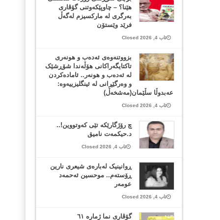
هێنا؟ – چاوپێکەوتنی گۆڤاری
بەرگری لە مارکسیزم لەگەڵ
فرێد وێستۆن
ئاب 4, 2026 Closed
بزووتنەوەی ئەدەب و هونەری
تاکتایگەراکانی هۆڵەندا شۆڕشێک
لە ئەدەب و هونەر.. ئامادەکردن
و وەرگێڕانی لە ئینگلیزییەوە:
عەبدوڵا سڵێمان(مەشخەڵ)
ئاب 4, 2026 Closed
چ رۆژگارێکە تێی کەوتووین!..
د.حیکمەت نامیق
ئاب 4, 2026 Closed
ڕوانینیک لەبارەى شیعرى نارین
ڕۆستەم.. موحسین ئەحمەد
عومەر
ئاب 4, 2026 Closed
گۆڤاری نما ژمارە ٦١