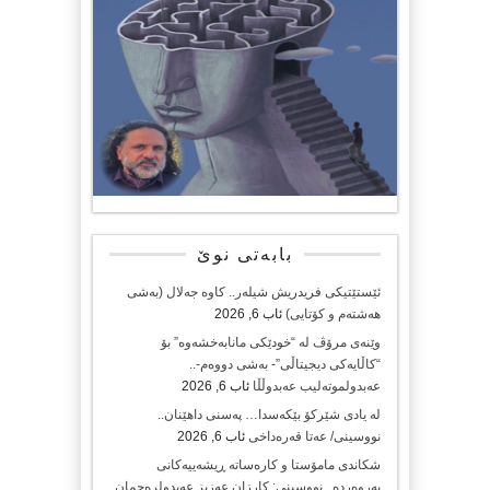
بابەتی نوێ
ئێستێتیکی فریدریش شیلەر.. کاوە جەلال (بەشی
هەشتەم و کۆتایی)
ئاب 6, 2026
وێنەی مرۆڤ لە “خودێکی مانابەخشەوە” بۆ
“کاڵایەکی دیجیتاڵی”- بەشی دووەم-..
عەبدولموتەلیب عەبدوڵڵا
ئاب 6, 2026
لە یادی شێرکۆ بێکەسدا… پەسنی داهێنان..
نووسینی/ عەتا قەرەداخی
ئاب 6, 2026
شکاندی مامۆستا و کارەساتە ڕیشەییەکانی
پەروەردە.. نووسینی: کارزان عەزیز عەبدولرەحمان