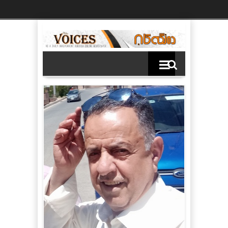
Ski
t
th
conten