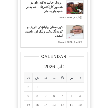
ڕووبار خالید ئەكتەرێك بۆ
هەموو كاراكتەرێك.. حه یدەر
عەبدولرەحمان
ئاب 6, 2026 Closed
کوردستان بیابانێکی تاریک و
کۆمەڵگایەکی وێڵکراو.. یاسین
لەتیف
ئاب 6, 2026 Closed
CALENDAR
ئاب 2026
د
س
W
پ
هـ
ش
ی
2
1
9
8
7
6
5
4
3
16
15
14
13
12
11
10