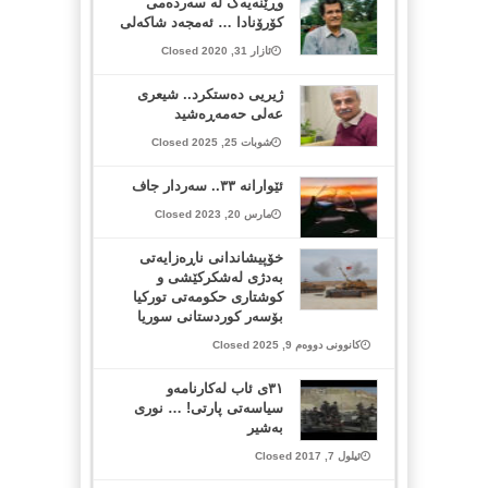
وڕێنەیەک لە سەردەمی
کۆرۆنادا … ئەمجەد شاکەلی
ئازار 31, 2020 Closed
ژیریی دەستکرد.. شیعری
عەلی حەمەڕەشید
شوبات 25, 2025 Closed
ئێوارانە ٣٣.. سەردار جاف
مارس 20, 2023 Closed
خۆپیشاندانی ناڕەزایەتی
بەدژی لەشکرکێشی و
کوشتاری حکومەتی تورکیا
بۆسەر کوردستانی سوریا
کانوونی دووەم 9, 2025 Closed
٣١ی ئاب لەکارنامەو
سیاسەتی پارتی! … نوری
بەشیر
ئیلول 7, 2017 Closed