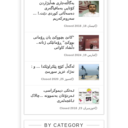
بەگاڵتەجاری هەڵبژاردن
کۆتایی بەمافیاگەری
دەسەڵاتی کوردی دێت.! …
سەروەرکەریم
نیسان 18, 2018 Closed
“کانێ بچووکێ یان ڕۆمانی
بووکێ” ڕۆمانێکی ژنانە..
دڵشاد کاوانی
مارس 19, 2024 Closed
له‌گه‌ڵ كۆچ پێكراوێكدا … و :
نه‌ژاد عزیز سورمێ
تەموز 25, 2020 Closed
ئـەتکی دیموکراسی،
ئـەردۆغان بەنموونە …چالاک
ئـاغجەلەری
حوزەیران 23, 2018 Closed
BY CATEGORY