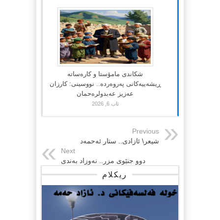
شکاندی مامۆستا و کارەساتە
ڕیشەییەکانی پەروەردە.. نووسینی: کارزان
عەزیز عەبدولرەحمان
ئاب 6, 2026
Previous
شیعر\ ئازادى.. ستار ئەحمەد
Next
دوو جنێوی مزر.. نەوزاد بەندی
ریکلام