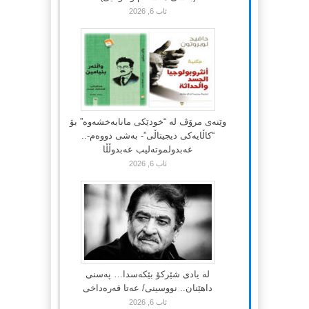
ئاب 6, 2026
وێنەی مرۆڤ لە “خودێکی مانابەخشەوە” بۆ
“کاڵایەکی دیجیتاڵی”- بەشی دووەم-..
عەبدولموتەلیب عەبدوڵڵا
ئاب 6, 2026
لە یادی شێرکۆ بێکەسدا… پەسنی
داهێنان.. نووسینی/ عەتا قەرەداخی
ئاب 6, 2026