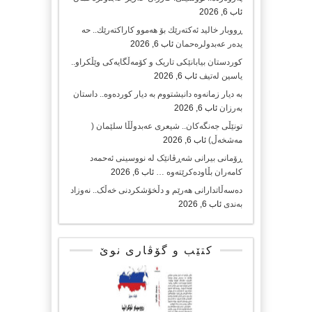
ئاب 6, 2026
ڕووبار خالید ئەكتەرێك بۆ هەموو كاراكتەرێك.. حه
یدەر عەبدولرەحمان
ئاب 6, 2026
کوردستان بیابانێکی تاریک و کۆمەڵگایەکی وێڵکراو..
یاسین لەتیف
ئاب 6, 2026
بە دیار زمانەوە دانیشتووم بە دیار کوردەوە.. داستان
بەرزان
ئاب 6, 2026
تونێڵی جەنگەکان.. شیعری عەبدوڵڵا سلێمان (
مەشخەڵ)
ئاب 6, 2026
ڕۆمانی بیرانی شەڕڤانێک لە نووسینی ئەحمەد
کامەران بڵاودەکرێتەوە …
ئاب 6, 2026
دەسەڵاتدارانی هەرێم و دڵخۆشکردنی خەڵک.. نەوزاد
بەندی
ئاب 6, 2026
کتێب و گۆڤاری نوێ