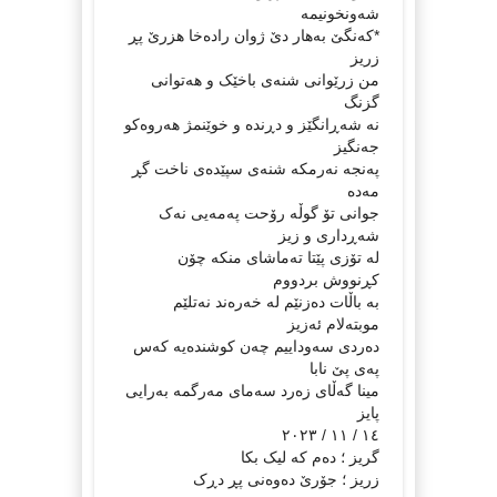
شەونخونيمە
*کەنگێ بەهار دێ ژوان رادەخا هزرێ پڕ
زريز
من زرێوانی شنەی باخێک و هەتوانی
گزنگ
نە شەڕانگێز و دڕندە و خوێنمژ هەروەکو
جەنگيز
پەنجە نەرمکە شنەی سپێدەی ناخت گڕ
مەدە
جوانی تۆ گوڵە رۆحت پەمەیی نەک
شەڕداری و زيز
لە تۆزی پێتا تەماشای منکە چۆن
کڕنووش بردووم
بە باڵات دەزنێم لە خەرەند نەتلێم
موبتەلام ئەزيز
دەردی سەوداييم چەن کوشندەيە کەس
پەی پێ نابا
مينا گەڵای زەرد سەمای مەرگمە بەرایی
پايز
١٤ / ١١ / ٢٠٢٣
گريز ؛ دەم کە ليک بکا
زريز ؛ جۆرێ دەوەنی پڕ دڕک