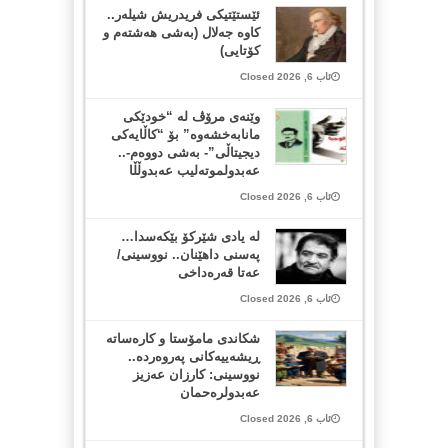
ئێستێتیکی فریدریش شیلەر..
کاوە جەلال (بەشی هەشتەم و
کۆتایی)
ئاب 6, 2026 Closed
وێنەی مرۆڤ لە “خودێکی
مانابەخشەوە” بۆ “کاڵایەکی
دیجیتاڵی”- بەشی دووەم-..
عەبدولموتەلیب عەبدوڵڵا
ئاب 6, 2026 Closed
لە یادی شێرکۆ بێکەسدا…
پەسنی داهێنان.. نووسینی/
عەتا قەرەداخی
ئاب 6, 2026 Closed
شکاندی مامۆستا و کارەساتە
ڕیشەییەکانی پەروەردە..
نووسینی: کارزان عەزیز
عەبدولرەحمان
ئاب 6, 2026 Closed