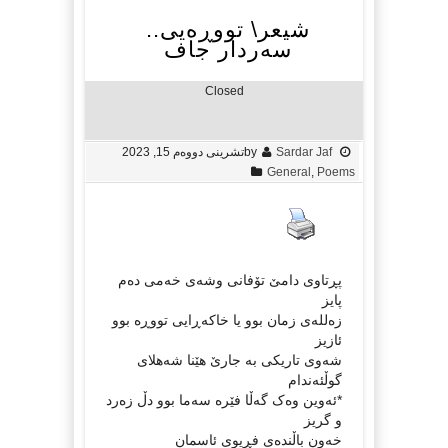
شیعر\ تووڕەیی..
سەردار جاف
Closed
Sardar Jaf
by
تشرینی دووەم 15, 2023
General
,
Poems
پڕتاوی دامێ تۆفانی وشەی خەمی دەم
پايز
زەللەی زمان بوو يا خاکەڕایی تووڕە بوو
ئازيز
شەوی تاريکی بە جارێ هێنا شەهلای
گوڵئەندام
*ئەوين وەک گەڵا فێرە سەما بوو دڵ زەرد
و گريز
خەون باڵندەی فڕيوی ئاسمان