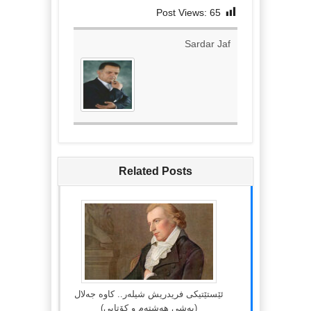
Post Views:
65
Sardar Jaf
Related Posts
ئێستێتیکی فریدریش شیلەر.. کاوە جەلال
(بەشی هەشتەم و کۆتایی)