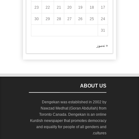
23
22
21
20
19
18
17
30
29
28
27
26
25
24
31
« تەموز
ABOUT US
Dengekan was established in 2002 by
Nawzad Medhat (Goran Abdullah) from
Toronto Canada. Dengekan is an online
Kurdish newspaper that promotes democracy
and equality for people of all genders and
cultures.