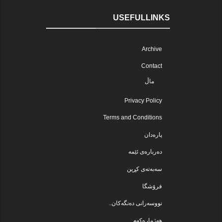
USEFULLINKS
Archive
Contact
ماڵ
Privacy Policy
Terms and Conditions
پارەدان
دەربارەی ئێمە
سەبەتەی کڕین
فرۆشگا
نووسەرانی دەنگەکان..
هەژمارەکەم