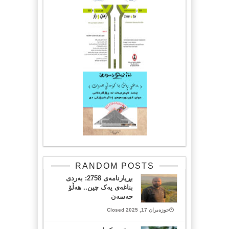
RANDOM POSTS
بڕیارنامەی 2758: بەردی
بناغەی یەک چین.. هەڵۆ
حەسەن
حوزەیران 17, 2025 Closed