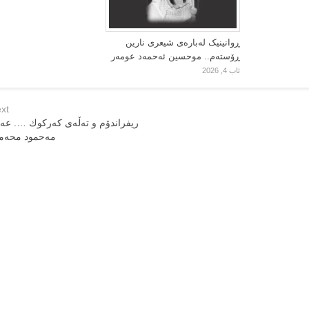
ڕوانینیک لەبارەى شیعرى نارین
ڕۆستەم.. موحسین ئەحمەد عومەر
ئاب 4, 2026
xt
ریفراندۆم و تەڵەی كەركوك …. عە
مەحمود محەم