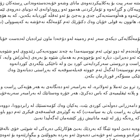
ه‌ سه‌ر پیت بۆ یه‌كلاییكردنه‌وه‌ی مانای وشه‌و خۆبه‌ده‌سته‌وه‌دانی ڕسته‌كان زۆ
ییه‌كان و گێڕانه‌وه‌ و تۆماركردنی هه‌موو ئه‌و ڕووداوانه‌ی له‌ دونیای ده‌روه‌ی ئێمه
ه‌ و هه‌ڵوه‌سته‌یه‌كی جدی و به‌جێ‌ بۆ ئه‌و ئه‌قڵه‌ كوردیانه‌ بكه‌ین، كه‌ به‌ هۆی
ه‌، هاتوون به‌ قولی خۆیان وه‌ك دكتۆرێك ئه‌م كۆمه‌لگه‌ نه‌خۆشه‌ به‌ كه‌پسوولی (نه
چ كۆمه‌ڵگایه‌كی دیكه‌ی سه‌ر ئه‌م زه‌مینه‌ له‌و دۆخه‌دا ماون ئیراده‌یان له‌ده‌ست خۆیان
وڵده‌ده‌م له‌ دوو توێی ئه‌م نووسینه‌مدا به‌ چه‌ند نموونه‌یه‌كی زێندووی له‌و شێوه‌یه
ه‌ ئه‌و ده‌یزانێ‌، دیاره‌ ئه‌و بۆچوونه‌م به‌ هه‌مان شێوه‌ بۆ به‌ره‌ی (به‌ڵێ‌)ش وایه‌، ك
 راست و دروستی سه‌ركردایه‌تی كورد بێ‌ و له‌ ناخێكی بێگه‌ردی كوردانه‌وه‌
م نووسینه‌دا له‌گه‌ڵ ئه‌م جووته‌ فه‌یله‌سوفه‌یه‌ كه‌ به‌ڕاستی ده‌یانه‌وێ‌ وه‌ك
اتێكی مسۆگه‌ر قورتارمان بكه‌ن.
ترو بێ‌ ئه‌ملا و ئه‌ولاتره‌، له‌ به‌رامبه‌ر ئه‌و ده‌نگانه‌ی به‌ هه‌ر هۆیه‌كی ڕاست و
 و پلانه‌ ئیقلیمیه‌ی كه‌ باس ده‌كرێ‌، هه‌ر جۆره‌ وه‌ستانێك له‌ به‌رامبه‌ر سه‌ربه‌خۆی
دامه‌زرانی ده‌وڵه‌تی كوردی بێت، یه‌كیان وه‌ك كۆمه‌نستێك له‌ رابردوودا، دووه‌م
شیان به‌ ڕاست یان به‌ سیاسه‌ت) كه‌ به‌ گوێره‌ی فه‌لسه‌فه‌ی فیكری ئه‌م دوو باوه‌
ه‌ ڕه‌نگه‌ زۆر له‌ ئێمه‌ مانانیش زۆر كێشه‌مان له‌گه‌ڵیدا نه‌بێ‌.
وه‌یه‌ ده‌بێ‌ له‌وه‌ تێبگا كه‌ به‌ردێك به‌بێ‌ هۆكارێكی ده‌ره‌كی له‌ شوێنی خۆی ناله‌ق
یراده‌و ویستی ئه‌و خۆیه‌تی ده‌یه‌وێ‌ ئه‌و به‌رده‌ بجوولێنێ‌ و بیگوازێته‌وه‌ بۆ ئه‌وه‌ی