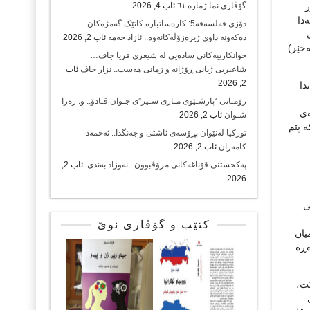
ر
گۆڤاری نما ژمارە ٦١
ئاب 4, 2026
‌دا
دۆزی فەلسەفە5: کارەساتبارە کاتێک گەمژەکان
دەکەونە داوی ژیرەزۆڵەکانەوە.. ئازاد حەمە
ئاب 2, 2026
‌خێر)
جوانکارییەکانی سادەیی لە شیعری فریا جاف…
شاعیریی ژیانی ڕۆژانە و زمانی هەست.. نزار جاف
ئاب
2, 2026
دا
رۆمـانی “پارشـێوی مـاری سـیر”ی جـوان قـادۆ.. و. رەزا
‌ی
شـوان
ئاب 2, 2026
ه‌ پێم
تورکیا لەنێوان پڕۆسەی ئاشتی و جەنگدا.. ئەحمەد
کامەران
ئاب 2, 2026
پەکخستنی قۆناغەکانی مرۆڤبوون.. نەوزاد بەندی
ئاب 2,
2026
ی
کتێب و گۆڤاری نوێ
یان
ڕه‌
ێت،