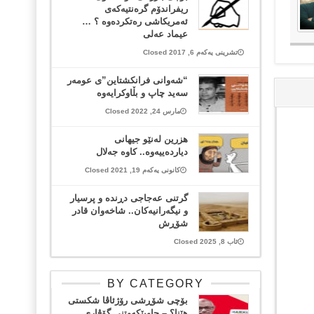
ریفراندۆم گره‌نتیه‌كه‌ی
ئه‌مریكاشی ره‌تكرده‌وه ؟ …
عیماد عه‌لی
تشرینی یەکەم 6, 2017 Closed
“شەوانی فرانکشتاین”ی عومەر
سەید چاپ و بڵاوکرایەوە
مارس 24, 2022 Closed
هزرین لەنێو جیهانی
دیاردەییەوە.. کاوە جەلال
کانونی یەکەم 19, 2021 Closed
گرتنی عەجاجی دڕندە و پرسیار
و نیگەرانیەکان.. شاخەوان قادر
شۆڕش
ئاب 8, 2025 Closed
BY CATEGORY
بۆچی شۆڕشی رۆژئاڤا شکستی
هێنا؟ – چاوپێکەوتنی گۆڤاری