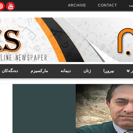
مە
CONTACT
ARCHIVE
ر
بیروڕا
ژنان
دیمانە
مارکسیزم
دەنگەکان