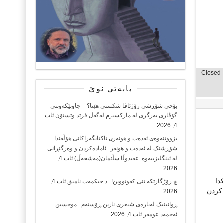
Closed
بابەتی نوێ
بۆچی شۆڕشی رۆژئاڤا شکستی هێنا؟ – چاوپێکەوتنی
گۆڤاری بەرگری لە مارکسیزم لەگەڵ فرێد وێستۆن
ئاب
4, 2026
بزووتنەوەی ئەدەب و هونەری تاکتایگەراکانی هۆڵەندا
شۆڕشێک لە ئەدەب و هونەر.. ئامادەکردن و وەرگێڕانی
لە ئینگلیزییەوە: عەبدوڵا سڵێمان(مەشخەڵ)
ئاب 4,
2026
دا
چ رۆژگارێکە تێی کەوتووین!.. د.حیکمەت نامیق
ئاب 4,
ه‌مدیسان تا ئێستا كردن
2026
ڕوانینیک لەبارەى شیعرى نارین ڕۆستەم.. موحسین
ئەحمەد عومەر
ئاب 4, 2026