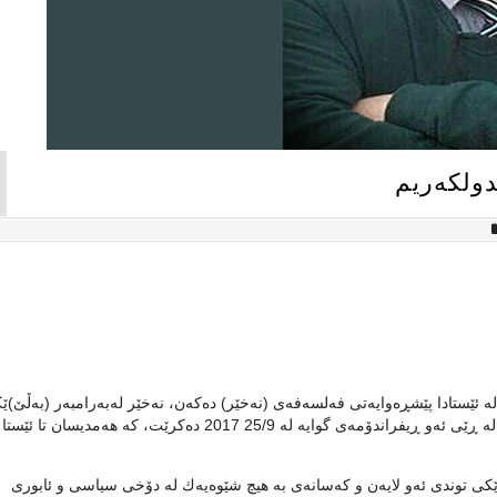
ێستادا پێشڕه‌وایه‌تی فه‌لسه‌فه‌ی (نه‌خێر) ده‌كه‌ن، نه‌خێر له‌به‌رامبه‌ر (به‌ڵێ‌)ێك
كه‌ هێشتا دیار نییه‌ ڕێك ئه‌و ڕسته‌یه‌ چۆنه‌ كه‌ ده‌خرێته‌ دەنگدان له‌ ڕێی ئه‌و ڕیفراندۆمه‌ی گوایه‌ له‌ 25/9 2017 ده‌كرێت، كه‌ ه
اڵاوێكی توندی ئه‌و لایه‌ن و كه‌سانه‌ی به‌ هیچ شێوه‌یه‌ك له‌ دۆخی سیاسی و ئابوری