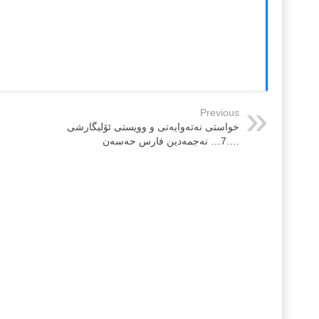
Previous
خواستی نه‌ته‌وایه‌تی و وویستی ئۆلیگارشی
….7… نه‌جمه‌دین فارس حه‌سه‌ن