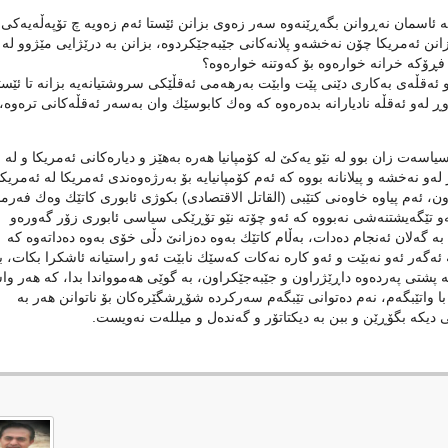
ئاسمان نه‌ڕوانن بگه‌ڕێنه‌وه‌ سه‌ر زه‌وی بزانن ئێستا ئه‌م زه‌ویه‌ چ تۆپه‌ڵه‌یه‌كی
انن ئه‌مریكا چۆن نه‌خشه‌و پلانه‌كانی جێبه‌جێكردوه‌، بزانن به‌ درێژایی مێژوو له‌
ڕۆكه‌ خرانه‌ خواره‌وه‌ بۆ كه‌وتنه‌ خواره‌وه‌؟
ئه‌و ئه‌قڵه‌ی به‌كاری دێنی پێت وابێت به‌رهه‌می ئه‌قڵێكی سروشتیانه‌یه‌ بزانه‌ تا ئێستا
‌و ئه‌قڵه‌ نادیارانه‌ بده‌ره‌وه‌ كه‌ وه‌ك كابوسێك وان به‌سه‌ر ئه‌قڵه‌كانی تره‌وه‌، 
‌ت زان بوو له‌ نێو یه‌كێ‌ له‌ كۆمپانیا هه‌ره‌ به‌هێز و دیاره‌كانی ئه‌مریكا و له‌
ه‌خشه‌ و پیلانانه‌ بووه‌ كه‌ ئه‌م كۆمپانیایه‌ بۆ به‌رژه‌وه‌ندی ئه‌مریكا له‌ ئه‌مریك
 ئه‌م پیاوه‌ خاوه‌نی كتێبی (القاتل الاقتصادی) بكوژی ئابوری كاتێك وه‌ك فه‌رمان
 ئه‌و تێگه‌یشتنه‌شی نه‌بووه‌ كه‌ ئه‌و چۆته‌ نێو تۆڕێكی سیاسی ئابوری زۆر گه‌وره‌و
‌ گه‌لان ئه‌نجام ده‌دات، به‌ڵام كاتێك به‌وه‌ ده‌زانێ‌ دڵی خۆی به‌وه‌ ده‌داته‌وه‌ كه‌
ئه‌گه‌ر ئه‌و نه‌بێت و ئه‌و كاره‌ نه‌كات كه‌سێك نابێت ئه‌و راستیانه‌ ئاشكرا بكات، بۆ
له‌ پشتی په‌رده‌وه‌ داڕێژراون و جێبه‌جێكراون، به‌ گوێی هه‌موواندا بدا، كه‌ هه‌ر و
نی با واتێبگه‌م، نه‌م ده‌توانی تێبگه‌م سه‌ركرده‌ شۆڕشگێره‌كان بۆ ناتوانن هه‌ر به‌
 دیكه‌ بگۆڕێن و ببن به‌ دیكتاتۆر و گه‌نده‌ل و میلله‌ت نه‌ویست.