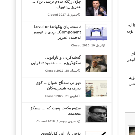
چۆن ڕێگه‌ بده‌م برسی بن؟ …
عه‌زیز ڕه‌ئووف
تەموز 1, 2017 Closed
 له‌
ئاست، یان پێکهاتە/ Level or
بۆیه‌
Component.. پ.ی.د عومەر
ئەحمەد عەزیز
ئیلول 10, 2025 Closed
ای
گەشەکردن و ئاوابونی
به‌ر
سکۆلاریزم! …. حەمید تەقوایی
نیسان 28, 2017 Closed
یه‌
دیوانی سەڵاح شوان… کۆی
اشی
بەرهەمە شیعرییەکان
مارس 21, 2022 Closed
سێبه‌ره‌كه‌ت په‌یت كه‌ … سمكۆ
محه‌مه‌د
تشرینی دووەم 6, 2018 Closed
بۆچی بارزانی كۆتاشه‌وی