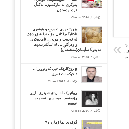
بەرگری لە مارکسیزم لەگەڵ
فرێد وێستۆن
ئاب 4, 2026 Closed
بزووتنەوەی ئەدەب و هونەری
تاکتایگەراکانی هۆڵەندا شۆڕشێک
لە ئەدەب و هونەر.. ئامادەکردن
و وەرگێڕانی لە ئینگلیزییەوە:
Ne
عەبدوڵا سڵێمان(مەشخەڵ)
لی
ەد
ئاب 4, 2026 Closed
چ رۆژگارێکە تێی کەوتووین!..
د.حیکمەت نامیق
ئاب 4, 2026 Closed
ڕوانینیک لەبارەى شیعرى نارین
ڕۆستەم.. موحسین ئەحمەد
عومەر
ئاب 4, 2026 Closed
گۆڤاری نما ژمارە ٦١