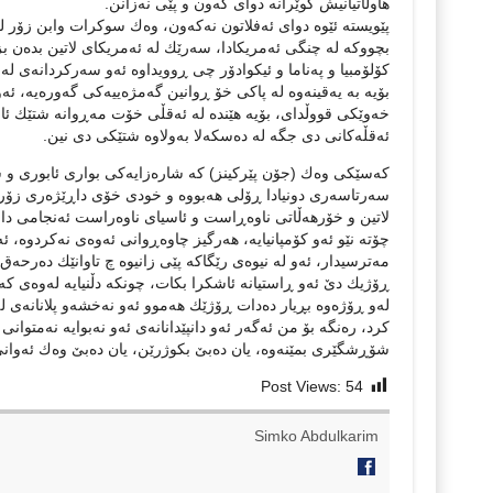
هاوڵاتیانیش كوێرانه‌ دوای كه‌ون و پێی نه‌زانن.
پێویسته‌ ئێوه‌ دوای ئه‌فلاتون نه‌كه‌ون، وه‌ك سوكرات وابن زۆر له‌ 
بچووكه‌ له‌ چنگی ئه‌مریكادا، سه‌رێك له‌ ئه‌مریكای لاتین بده‌ن بز
كۆلۆمبیا و په‌ناما و ئیكوادۆر چی ڕوویداوه‌ ئه‌و سه‌ركردانه‌ی له‌ ف
بۆیه‌ به‌ یه‌قینه‌وه‌ له‌ پاكی خۆ ڕوانین گه‌مژه‌ییه‌كی گه‌وره‌یه‌، 
خه‌وێكی قووڵدای، بۆیه‌ هێنده‌ له‌ ئه‌قڵی خۆت مه‌ڕوانه‌ شتێك ئاوڕ له
ئه‌قڵه‌كانی دی جگه‌ له‌ ده‌سكه‌لا به‌ولاوه‌ شتێكی دی نین.
كه‌سێكی وه‌ك (جۆن پێركینز) كه‌ شاره‌زایه‌كی بواری ئابوری و سیاسه
سه‌رتاسه‌ری دونیادا ڕۆلی هه‌بووه‌ و خودی خۆی داڕێژه‌ری زۆر له‌و ن
لاتین و خۆرهه‌ڵاتی ناوه‌ڕاست و ئاسیای ناوه‌راست ئه‌نجامی داون،
چۆته‌ نێو ئه‌و كۆمپانیایه‌، هه‌رگیز چاوه‌ڕوانی ئه‌وه‌ی نه‌كردوه‌،
مه‌ترسیدار، ئه‌و له‌ نیوه‌ی رێگاكه‌ پێی زانیوه‌ چ تاوانێك ده‌رحه‌ق به
ڕۆژیك دێ‌ ئه‌و ڕاستیانه‌ ئاشكرا بكات، چونكه‌ دڵنیایه‌ له‌وه‌ی كه‌ 
له‌و ڕۆژه‌وه‌ بڕیار ده‌دات ڕۆژێك هه‌موو ئه‌و نه‌خشه‌و پلانانه‌ی 
كرد، ره‌نگه‌ بۆ من ئه‌گه‌ر ئه‌و دانپێدانانه‌ی ئه‌و نه‌بوایه‌ نه‌متوا
شۆڕشگێری بمێنه‌وه‌، یان ده‌بێ‌ بكوژرێن، یان ده‌بێ‌ وه‌ك ئه‌وانی
Post Views:
54
Simko Abdulkarim