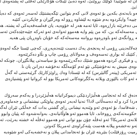
 له‌ شوێنیدا گوڵێك بڕوێنێ‌، ئه‌وه‌ ده‌بێ‌ تێبگات هۆكارێكی ئه‌قڵی له‌ پشته‌وه‌ی ئ
نێ‌.
‌و بابه‌ته‌ی بكه‌ین بۆ ئه‌وه‌ی لانی كه‌م بتوانین تێگه‌یشتنێك له‌سه‌ر ئه‌وه‌ی كه‌ ده‌یڵ
یه‌؟ وایكردوه‌ به‌م شێوه‌ به‌ لێشاوه‌ ڕوو له‌ وه‌رگێڕان و چاپكردنی كتێبه‌
خرێته‌ بازاڕه‌وه‌، ئایا ئه‌مه‌ هه‌ر له‌ خۆوه‌یه‌، یان فه‌لسه‌فه‌یه‌كی له‌ پشته‌، هه
 مه‌سه‌له‌كه‌ بن، كه‌ من پێم وایه‌ هه‌موو ئه‌وانه‌ی ئه‌و ئه‌ركه‌ جێبه‌جێده‌كه‌ن ئه‌سه
ه‌ ڕوانگه‌ی ئه‌و باوه‌ڕه‌وه‌ بڕواننه‌ مه‌سه‌له‌كه‌ كه‌ خۆیان باوه‌ڕیان پێی هه‌یه‌.
ه‌لاله‌دینی ڕۆمی له‌ په‌نجه‌ی یه‌ك ده‌ست تێنه‌ده‌په‌ڕی، كه‌چی ئێستا جگه‌ له‌وه‌ی 
تێبك له‌ بواری ته‌سه‌وه‌ف و مه‌ولانای ڕۆمی چاپ و بڵاو ده‌كرێته‌وه‌.
 فیكری كردوه‌ هه‌موو شتێك ده‌گه‌ڕێنمه‌وه‌ بۆ سیاسه‌تی پیلانگێڕان، چونكه‌ له
ه‌وه‌ی منیش به‌ نه‌خۆشێكی نێو ئه‌م كۆمه‌ڵگه‌ نه‌خۆشه‌ ده‌زانن یان نا.
شنیازی ڕاوێژكارێكی ئه‌مریكی (پیته‌ر گالبێرس) كه‌ له‌ ئێستادا وه‌ك ڕاوێژكارێك گرێبه‌ستی له‌ گه‌ڵ
 ئه‌و كات بالێوزی ویلاته‌ یه‌كگرتوه‌كانی ئه‌مریكا بوو له‌ كرواتیا ئه‌و پێشنیازه‌ی
ر محه‌مه‌د مسه‌ده‌ق كه‌ له‌ ئه‌نجامی هه‌ڵبژاردنێكی دیموكراتیانه‌ هه‌ڵبژێردرا و یه‌كه‌م سه‌رۆك
ا كرد و له‌ ده‌سه‌ڵاتی لادا؟ ته‌نیا له‌به‌ر ئه‌وه‌ی پیاوێكی نیشتمانی و جه‌ماوه‌ری 
ه‌قامدا، بۆ ئه‌وه‌ی ئه‌و وێنه‌یه‌ نیشانی ڕای گشتی بدات كه‌ خه‌ڵكی ئێران له‌گه
كومه‌ته‌كه‌ی ڕووخاند، ئایا هه‌موو ئه‌و هاوڵاتیانه‌ی، به‌وانه‌شه‌وه‌ كه‌ پێیان وابوو
نه‌ی ئه‌مریكا؟ ئه‌و ئه‌قڵه‌ چۆن بوو توانی ئه‌و هه‌موو ئه‌قڵه‌ له‌ خشته‌ به‌رێت، ئه‌
‌و نه‌خشه‌و پیلانه‌ هه‌ست پێنه‌كراوه‌ی ئه‌مریكا كه‌وتن.
رمیت ڕۆزفێلت) بنێریته‌ ئێران بۆ ئه‌نجامدانی پیلان و نه‌خشه‌یه‌كی له‌و شێوه‌یه‌