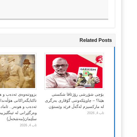
Related Posts
بۆچی شۆڕشی رۆژئاڤا شکستی
بزووتنەوەی ئەدەب و ه
هێنا؟ – چاوپێکەوتنی گۆڤاری بەرگری
تاکتایگەراکانی هۆڵەند
لە مارکسیزم لەگەڵ فرێد وێستۆن
ئەدەب و هونەر.. ئاماد
وەرگێڕانی لە ئینگلیزییە
ئاب 4, 2026
سڵێمان(مەشخەڵ)
ئاب 4, 2026