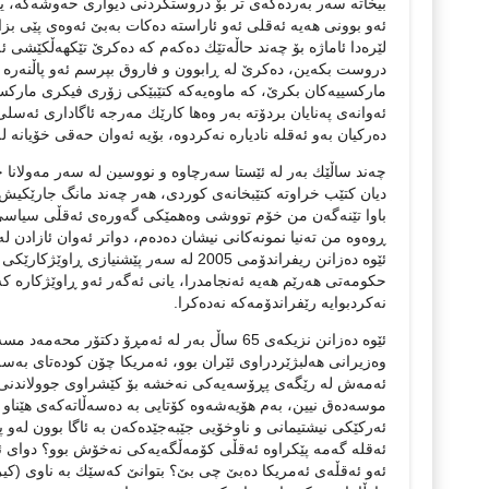
بیخاته‌ سه‌ر به‌رده‌كه‌ی تر بۆ دروستكردنی دیواری حه‌وشه‌كه‌، یان
ئه‌و بوونی هه‌یه‌ ئه‌قلی ئه‌و ئاراسته‌ ده‌كات به‌بێ‌ ئه‌وه‌ی پێی بزا
لێره‌دا ئاماژه‌ بۆ چه‌ند حاڵه‌تێك ده‌كه‌م كه‌ ده‌كرێ‌ تێكهه‌ڵكێشی ئه
دروست بكه‌ین، ده‌كرێ‌ له‌ ڕابوون و فاروق بپرسم ئه‌و پاڵنه‌ره‌ چی
ماركسییه‌كان بكرێ‌، كه‌ ماوه‌یه‌كه‌ كتێبێكی زۆری فیكری ماركسی ده‌
ئه‌وانه‌ی په‌نایان بردۆته‌ به‌ر وه‌ها كارێك مه‌رجه‌ ئاگاداری ئه‌سلی
ده‌ركیان به‌و ئه‌قله‌ نادیاره‌ نه‌كردوه‌، بۆیه‌ ئه‌وان حه‌قی خۆیانه‌ ل
چه‌ند ساڵێك به‌ر له‌ ئێستا سه‌رچاوه‌ و نووسین له‌ سه‌ر مه‌ولانا ج
دیان كتێب خراوته‌ كتێبخانه‌ی كوردی، هه‌ر چه‌ند مانگ جارێكیش ك
باوا تێنه‌گه‌ن من خۆم تووشی وه‌همێكی گه‌وره‌ی ئه‌قڵی سیاسی و
ڕوه‌وه‌ من ته‌نیا نمونه‌كانی نیشان ده‌ده‌م، دواتر ئه‌وان ئازادن ل
ئێوه‌ ده‌زانن ریفراندۆمی 2005 له‌ سه‌ر پێ
حكومه‌تی هه‌رێم هه‌یه‌ ئه‌نجامدرا، یانی ئه‌گه‌ر ئه‌و ڕاوێژكاره‌ كه‌
نه‌كردبوایه‌ رێفراندۆمه‌كه‌ نه‌ده‌كرا.
ئێوه‌ ده‌زانن نزیكه‌ی 65 ساڵ به‌ر له‌ ئه‌مڕۆ دكتۆ
وه‌زیرانی هه‌لبژێردراوی ئێران بوو، ئه‌مریكا چۆن كوده‌تای به‌سه‌رد
ئه‌مه‌ش له‌ رێگه‌ی پڕۆسه‌یه‌كی نه‌خشه‌ بۆ كێشراوی جوولاندنی ش
موسه‌ده‌ق نیین، به‌م هۆیه‌شه‌وه‌ كۆتایی به‌ ده‌سه‌ڵاته‌كه‌ی هێناو ح
ئه‌ركێكی نیشتیمانی و ناوخۆیی جێبه‌جێده‌كه‌ن به‌ ئاگا بوون له‌و پلا
ئه‌قله‌ گه‌مه‌ پێكراوه‌ ئه‌قڵی كۆمه‌ڵگه‌یه‌كی نه‌خۆش بوو؟ دوای ئه
ئه‌و ئه‌قڵه‌ی ئه‌مریكا ده‌بێ‌ چی بێ‌؟ بتوانێ‌ كه‌سێك به‌ ناوی (كی