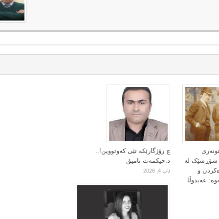
ونەری
چ رۆژگارێکە تێی کەوتووین!..
ا شۆڕشێک لە
د.حیکمەت نامیق
ەکردن و
ئاب 4, 2026
وە: عەبدوڵا