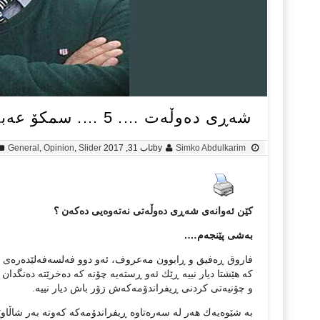
شه‌ڕی ده‌وڵه‌ت …. 5 …. سمكۆ عه‌بدولكه‌ریم
Simko Abdulkarim
by
ئاب 31, 2017
Slider
,
Opinion
,
General
كێن ئه‌وانه‌ی شه‌ڕی ده‌وڵه‌تی نه‌ته‌وه‌یی ده‌كه‌ن ؟
به‌شی پێنجه‌م….
فاروق ڕه‌فیق و ڕابوون مه‌عروف، ئه‌و دوو فه‌لسه‌فه‌لێده‌ره‌ی له‌ ئ
و چۆنیه‌تی كردنی ڕیفراندۆمه‌كه‌ش زۆر باش دیار نییه‌.
به‌ شێوه‌یه‌ك هه‌ر له‌ سه‌ره‌تاوه‌ ڕیفراندۆمه‌كه‌ كه‌وته‌ به‌ر ش