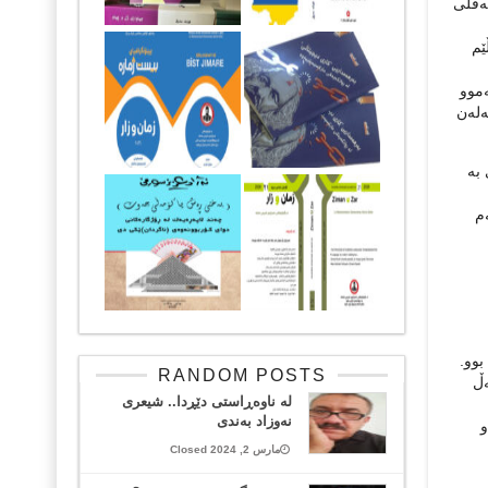
ه‌قلی
ێم
‌موو
‌له‌ن
به‌
‌م
بوو.
RANDOM POSTS
‌ڵ
لە ناوەڕاستی دێڕدا.. شیعری
نەوزاد بەندی
و
مارس 2, 2024 Closed