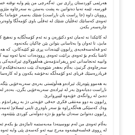
هه‌رێمی كوردستان ڕازی نین. ئه‌گه‌رچی من پێم وایه‌ نوقته‌ خستن
قورسه‌، ئێمه‌ ته‌نیا ده‌توانین به‌ پشت به‌ستن به‌ سه‌رچاوه‌ مێژوو
ڕوویان داوه‌ (جا ڕاست یان ناڕاست) شتێك به‌سه‌ر خۆماندا بكرێنه‌و
ئه‌وه‌ی كه‌سانێك ئه‌قڵیان شتێك له‌ ئه‌قڵی باوی كۆمه‌ڵگا واوه‌تر
چاره‌سه‌ر بكه‌ن.
له‌ كاتێكدا نه‌ ئه‌مان ئه‌و دكتۆره‌ن و نه‌ ئه‌م كۆمه‌ڵگایه‌ و نه‌هی
مابێ‌، تا ئه‌وان وا به‌ئاسانی بتوانن بێن چاكیان بكه‌نه‌وه‌.
ئه‌و فه‌له‌سه‌فه‌یه‌ی ڕابوون لێیده‌دات پڕی نێو كتێبه‌كانن، كه‌ هه‌
ئاشنا بكه‌م بۆ ئه‌وه‌ی بزانێت ئه‌وه‌ی ڕووده‌دات ته‌نیا ئه‌وه‌ نییه‌ ك
وانییه‌ ئه‌نجامدانی ئه‌و ڕیفراندۆمه‌ش هه‌ڵقوولاوی ئیراده‌یه‌كی
سه‌رچاوه‌ی گرتبێ، به‌ڵام به‌هه‌ر شێوه‌یه‌ك بێت ده‌مه‌ته‌قێكه‌م له‌
فریادڕه‌سێك فریای ئه‌و كۆمه‌ڵگه‌ نه‌خۆشه‌ بكه‌ون و له‌ كاره‌س
به‌ هه‌موو پێوه‌رێك ئیراده‌و هه‌ڵوێستی به‌ره‌ی سه‌ربه‌خۆیی بێگه‌رد 
ناڕاست ده‌یانه‌وێ‌ به‌ر له‌ ئیراده‌ی سه‌ربه‌خۆیی بگرن، به‌ده‌ر له‌
ده‌بێ‌ له‌ روانگه‌ی خۆیه‌وه‌ لێیبڕوانرێ‌.
ڕابوون به‌ دوو مه‌نتقی فكری حه‌قی خۆیه‌تی دژ به‌ ریفراندۆم و 
وه‌ك كه‌سێكی هه‌ڵگه‌ڕاوه‌ بۆ سه‌ر باوه‌ڕی ئاینی ئیسلام( ئه‌مه‌
ڕابوون ده‌توانێ‌ سه‌دان بیانوو بۆ دژه‌ ده‌وڵه‌تی كوردی بێنێته‌وه‌، ك
به‌ڵام ئه‌وه‌ی من له‌م نووسینه‌دا مه‌به‌ستمه‌ ئاماژه‌ی بۆ بكه‌م ئه‌
له‌ ڕووی فه‌لسه‌فیشه‌وه‌ مه‌رج نییه‌ ئه‌و كه‌سه‌ی پێی وایه‌ ئه‌وه‌ ئ