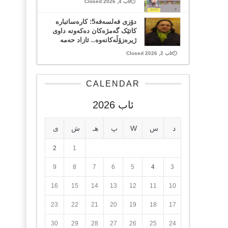
ئاب 4, 2026 Closed
دۆزی فەلسەفە5: کارەساتبارە
کاتێک گەمژەکان دەکەونە داوی
ژیرەزۆڵەکانەوە.. ئازاد حەمە
ئاب 2, 2026 Closed
CALENDAR
ئاب 2026
د
س
W
پ
هـ
ش
ی
2
1
9
8
7
6
5
4
3
16
15
14
13
12
11
10
23
22
21
20
19
18
17
30
29
28
27
26
25
24