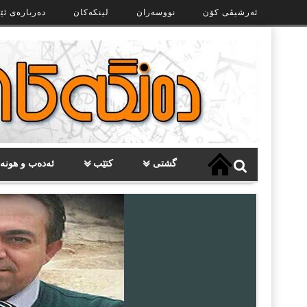
Ski
ئەرشیڤی کۆن
نووسەران
لینکەکان
دەربارەی ئێ
t
th
conten
گشتی
کتێب
ئەدەب و هونە