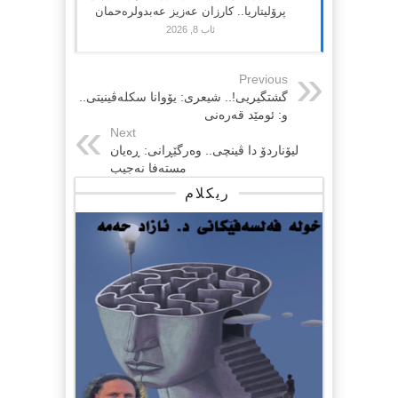
پرۆلیتاریا.. کارزان عەزیز عەبدولرەحمان
ئاب 8, 2026
Previous
گشتگیریی!.. شیعری: یۆوانا سکلەڤینیتی..
و: ئومێد قەرەنی
Next
لیۆناردۆ دا ڤینچی.. وەرگێڕانی: ڕەیان
مستەفا نەجیب
ریکلام