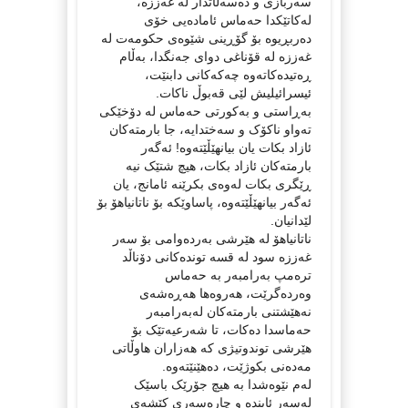
سەربازی و دەسەڵاتدار لە غەززە،
لەکاتێکدا حەماس ئامادەیی خۆی
دەربڕیوە بۆ گۆڕینی شێوەی حکومەت لە
غەززە لە قۆناغی دوای جەنگدا، بەڵام
ڕەتیدەکاتەوە چەکەکانی دابنێت،
ئیسرائیلیش لێی قەبوڵ ناکات.
بەڕاستی و بەکورتی حەماس لە دۆخێکی
تەواو ناکۆک و سەختدایە، جا بارمتەکان
ئازاد بکات یان بیانهێڵێتەوە! ئەگەر
بارمتەکان ئازاد بکات، هیچ شتێک نیە
ڕێگری بکات لەوەی بکرێنە ئامانج، یان
ئەگەر بیانهێڵێتەوە، پاساوێکە بۆ ناتانیاهۆ بۆ
لێدانیان.
ناتانیاهۆ لە هێرشی بەردەوامی بۆ سەر
غەززە سود لە قسە توندەکانی دۆناڵد
ترەمپ بەرامبەر بە حەماس
وەردەگرێت، هەروەها هەڕەشەی
نەهێشتنی بارمتەکان لەبەرامبەر
حەماسدا دەکات، تا شەرعیەتێک بۆ
هێرشی توندوتیژی کە هەزاران هاوڵاتی
مەدەنی بکوژێت، دەهێنێتەوە.
لەم نێوەشدا بە هیچ جۆرێک باسێک
لەسەر ئایندە و چارەسەری کێشەی