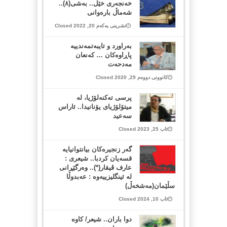
خەنجەری خێڵ.. بەشی(٨)..
شەماڵ بارەوانی
تشرینی یەکەم 20, 2022 Closed
بەراورد و تایبەتمەندییە
پاڕاوەکان … کەنعان
مەدحەت
کانوونی دووەم 29, 2020 Closed
پرسی تەکنەلۆژیا، لە
میتۆلۆژیای یۆنانیدا.. ئاراس
سەعید
ئاب 25, 2023 Closed
گەر زنجیرەکان بیانتوانیایە
قسەیان کردبا.. شیعری :
عارف ڤیقار(*).. وەرگێڕانی
لە ئینگلیزییەوە : عەبدوڵا
سڵێمان(مەشخەڵ)
ئاب 10, 2024 Closed
دوا باران.. شیعر/ کاوە