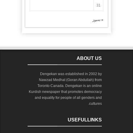
31
« تەموز
ABOUT US
Dengekan was established in 2002 by
Nawzad Medhat (Goran Abdullah) from
Toronto Canada. Dengekan is an online
Kurdish newspaper that promotes democracy
and equality for people of all genders and
cultures.
USEFULLINKS