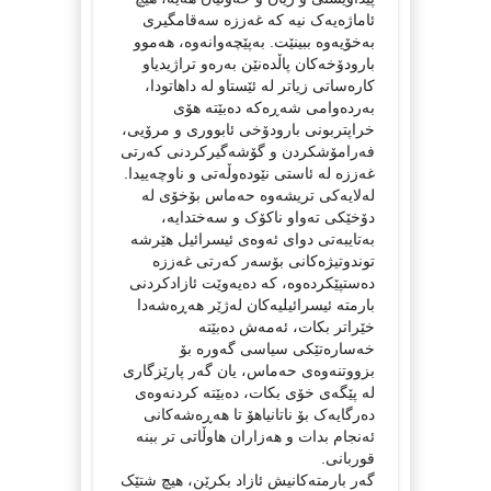
ئاماژەیەک نیە کە غەززە سەقامگیری
بەخۆیەوە ببینێت. بەپێچەوانەوە، هەموو
بارودۆخەکان پاڵدەنێن بەرەو تراژیدیاو
کارەساتی زیاتر لە ئێستاو لە داهاتودا،
بەردەوامی شەڕەکە دەبێتە هۆی
خراپتربونی بارودۆخی ئابووری و مرۆیی،
فەرامۆشکردن و گۆشەگیرکردنی کەرتی
غەززە لە ئاستی نێودەوڵەتی و ناوچەییدا.
لەلایەکی تریشەوە حەماس بۆخۆی لە
دۆخێکی تەواو ناکۆک و سەختدایە،
بەتایبەتی دوای ئەوەی ئیسرائیل هێرشە
توندوتیژەکانی بۆسەر کەرتی غەززە
دەستپێکردەوە، کە دەیەوێت ئازادکردنی
بارمتە ئیسرائیلیەکان لەژێر هەڕەشەدا
خێراتر بکات، ئەمەش دەبێتە
خەسارەتێکی سیاسی گەورە بۆ
بزووتنەوەی حەماس، یان گەر پارێزگاری
لە پێگەی خۆی بکات، دەبێتە کردنەوەی
دەرگایەک بۆ ناتانیاهۆ تا هەڕەشەکانی
ئەنجام بدات و هەزاران هاوڵاتی تر ببنە
قوربانی.
گەر بارمتەکانیش ئازاد بکرێن، هیچ شتێک