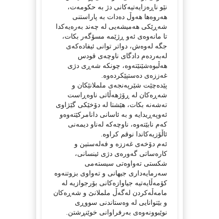
نێو ناڕەزایەتیەکانی دژ بە حکومەت،
هەروەها هەوڵ دەدات بە پاراستنی
شەڕێکی هەمیشەیی لە چەند بەرەیەکدا
تا مانەوەی ئەو ڕژێمە مسۆگەر بکات،
جگە لەوەش، دواتر توانی ئیفادەکەی
لەبەردەم دادگای ناوچەی قودس
هەڵبوەشێنێتەوە، چونکە شەڕی دژی
غەززەی دەستپێکردەوە.
پێدەچێت شێرپەنجەی ململانێکان و
شەڕەکان لە ڕۆژهەڵاتی ناوەڕاست
تەشەنە بکات، هێشتا لە دۆخێکی گێژاوی
ئەوپەڕیدایە و بە ئاسانی دانامرکێتەوەو
کەم نابێتەوە، ناوچەکە لەناو دیمەنی
ئاڵۆزیەکاندا نوقم کراوە.
ئەم دۆخەی غەززە و فەلەستین و
کارەساتی گەورەی دژی ئینسانی،
شکستی تەواوەتی سیستەمی
سەرمایەداری جیهانی و تەواوی بزوتنەوە
کۆمەڵایەتیە جیاوازەکانی بۆرجوازیە لە
مامەڵەکردن لەگەڵ ململانێ و شەڕەکان
و بێتوانایی لە وەستاندنی سووڕی
نوێبوونەوەی بەرفراوانی خوێنڕشتن.