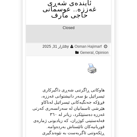
ئایندەی شەڕی
غەززە.. عوسمانی
حاجی مارف
Closed
Osman Hajimarf
by
ئازار 31, 2025
General
,
Opinion
هاوکاتی ڕاگرتنی شەڕی داگیرکاری
ئیسرائیل بۆ سەر دانیشتوانی غەززە،
فڕۆکە جەنگیەکانی ئیسرائیل لەناکاو
هێرشی ئاسمانیان لە سەرانسەری کەرتی
غەززە دەستپێکرد، زیاتر لە ٣٦٠
فەلەستینی کوژران، کە زیادبونی ژمارەی
قوربانیەکان تائێستاش بەردەوامە.
ڕێکەوتنی ئاگربەست بە نێوەندگیری