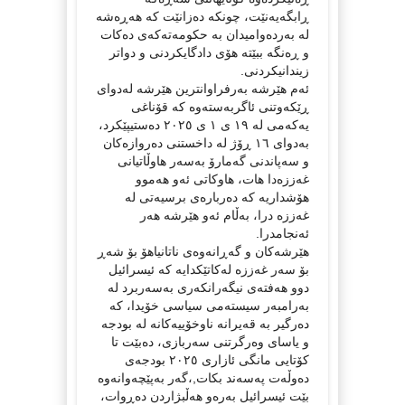
ڕابگەیەنێت، چونکە دەزانێت کە هەڕەشە
لە بەردەوامیدان بە حکومەتەکەی دەکات
و ڕەنگە ببێتە هۆی دادگایکردنی و دواتر
زیندانیکردنی.
ئەم هێرشە بەرفراوانترین هێرشە لەدوای
ڕێکەوتنی ئاگربەستەوە کە قۆناغی
یەکەمی لە ١٩ ی ١ ی ٢٠٢٥ دەستیپێکرد،
بەدوای ١٦ ڕۆژ لە داخستنی دەروازەکان
و سەپاندنی گەمارۆ بەسەر هاوڵاتیانی
غەززەدا هات، هاوکاتی ئەو هەموو
هۆشداریە کە دەربارەی برسیەتی لە
غەززە درا، بەڵام ئەو هێرشە هەر
ئەنجامدرا.
هێرشەکان و گەڕانەوەی ناتانیاهۆ بۆ شەڕ
بۆ سەر غەززە لەکاتێکدایە کە ئیسرائیل
دوو هەفتەی نیگەرانکەری بەسەربرد لە
بەرامبەر سیستەمی سیاسی خۆیدا، کە
دەرگیر بە قەیرانە ناوخۆییەکانە لە بودجە
و یاسای وەرگرتنی سەربازی، دەبێت تا
کۆتایی مانگی ئازاری ٢٠٢٥ بودجەی
دەوڵەت پەسەند بکات,،گەر بەپێچەوانەوە
بێت ئیسرائیل بەرەو هەڵبژاردن دەڕوات،