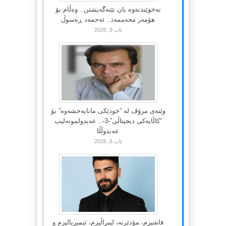
نەخوێندنەوە یان تێنەگەیشتن.. وەڵام بۆ
هۆمەر محەممەد.. ئەحمەد ڕەسوڵ
ئاب 8, 2026
وێنەی مرۆڤ لە “خودێکی مانابەخشەوە” بۆ
“کاڵایەکی دیجیتاڵی”-3-.. عەبدولموتەلیب
عەبدوڵڵا
ئاب 8, 2026
فاشیزم، مۆدێرنە، لیبراڵیزم، ئیمپریالیزم و