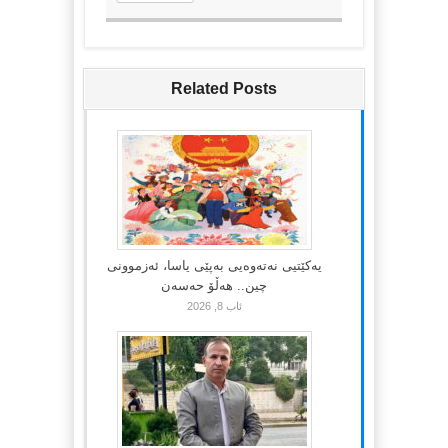
Related Posts
یەکێتیی نەتەوەیی بەپێی یاسا، ئەزموونی
چین.. هەڵۆ حەسەن
ئاب 8, 2026