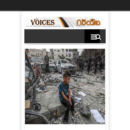
Ski
t
th
conten