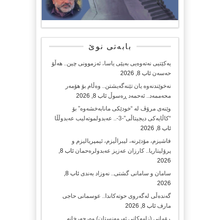
بابەتی نوێ
یەکێتیی نەتەوەیی بەپێی یاسا، ئەزموونی چین.. هەڵۆ
حەسەن
ئاب 8, 2026
نەخوێندنەوە یان تێنەگەیشتن.. وەڵام بۆ هۆمەر
محەممەد.. ئەحمەد ڕەسوڵ
ئاب 8, 2026
وێنەی مرۆڤ لە “خودێکی مانابەخشەوە” بۆ
“کاڵایەکی دیجیتاڵی”-3-.. عەبدولموتەلیب عەبدوڵڵا
ئاب 8, 2026
فاشیزم، مۆدێرنە، لیبراڵیزم، ئیمپریالیزم و
پرۆلیتاریا.. کارزان عەزیز عەبدولرەحمان
ئاب 8,
2026
سامان و سامانی گشتی.. نەوزاد بەندی
ئاب 8,
2026
گەندەڵی لەگەروی حوتەکاندا.. عوسمانی حاجی
مارف
ئاب 8, 2026
ڕۆمانی (زامه‌كانی ئەرمەنستان) وه‌رچه‌رخانه‌