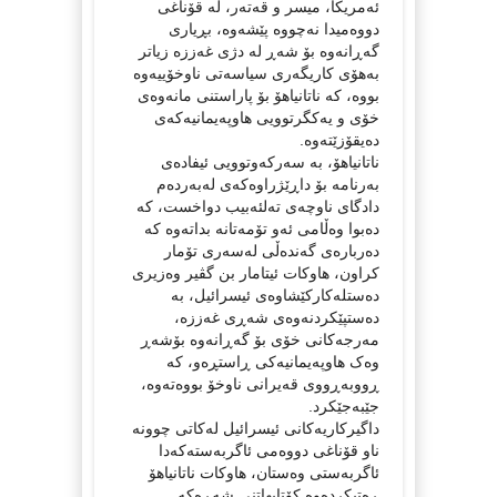
ئەمریکا، میسر و قەتەر، لە قۆناغی
دووەمیدا نەچووە پێشەوە، بڕیاری
گەڕانەوە بۆ شەڕ لە دژی غەززە زیاتر
بەهۆی کاریگەری سیاسەتی ناوخۆییەوە
بووە، کە ناتانیاهۆ بۆ پاراستنی مانەوەی
خۆی و یەکگرتوویی هاوپەیمانیەکەی
دەیقۆزێتەوە.
ناتانیاهۆ، بە سەرکەوتوویی ئیفادەی
بەرنامە بۆ داڕێژراوەکەی لەبەردەم
دادگای ناوچەی تەلئەبیب دواخست، کە
دەبوا وەڵامی ئەو تۆمەتانە بداتەوە کە
دەربارەی گەندەڵی لەسەری تۆمار
کراون، هاوکات ئیتامار بن گڤیر وەزیری
دەستلەکارکێشاوەی ئیسرائیل، بە
دەستپێکردنەوەی شەڕی غەززە،
مەرجەکانی خۆی بۆ گەڕانەوە بۆشەڕ
وەک هاوپەیمانیەکی ڕاستڕەو، کە
ڕووبەڕووی قەیرانی ناوخۆ بووەتەوە،
جێبەجێکرد.
داگیرکاریەکانی ئیسرائیل لەکاتی چوونە
ناو قۆناغی دووەمی ئاگربەستەکەدا
ئاگربەستی وەستان، هاوکات ناتانیاهۆ
ڕەتیکردەوە کۆتایهاتنی شەڕەکە