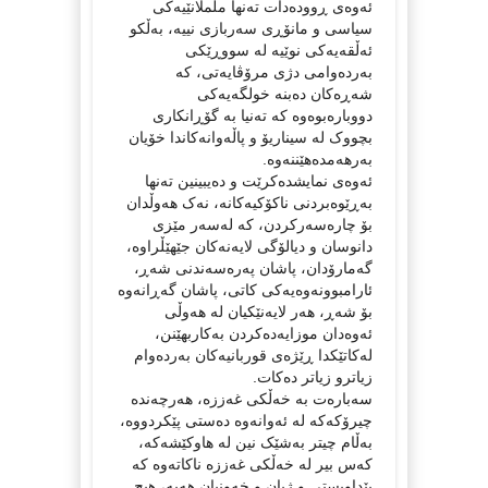
ئەوەی ڕوودەدات تەنها ململانێیەکی
سیاسی و مانۆڕی سەربازی نییە، بەڵکو
ئەڵقەیەکی نوێیە لە سووڕێکی
بەردەوامی دژی مرۆڤایەتی، کە
شەڕەکان دەبنە خولگەیەکی
دووبارەبوەوە کە تەنیا بە گۆڕانکاری
بچووک لە سیناریۆ و پاڵەوانەکاندا خۆیان
بەرهەمدەهێننەوە.
ئەوەی نمایشدەکرێت و دەیبینین تەنها
بەڕێوەبردنی ناکۆکیەکانە، نەک هەوڵدان
بۆ چارەسەرکردن، کە لەسەر مێزی
دانوسان و دیالۆگی لایەنەکان جێهێڵراوە،
گەمارۆدان، پاشان پەرەسەندنی شەڕ،
ئارامبوونەوەیەکی کاتی، پاشان گەڕانەوە
بۆ شەڕ، هەر لایەنێکیان لە هەوڵی
ئەوەدان موزایەدەکردن بەکاربهێنن،
لەکاتێکدا ڕێژەی قوربانیەکان بەردەوام
زیاترو زیاتر دەکات.
سەبارەت بە خەڵکی غەززە، هەرچەندە
چیرۆکەکە لە ئەوانەوە دەستی پێکردووە،
بەڵام چیتر بەشێک نین لە هاوکێشەکە،
کەس بیر لە خەڵکی غەززە ناکاتەوە کە
پێداویستی و ژیان و خەونیان هەیە، هیچ