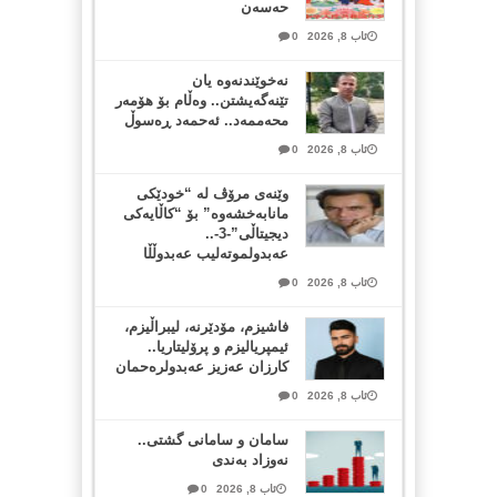
حەسەن
ئاب 8, 2026
0
نەخوێندنەوە یان
تێنەگەیشتن.. وەڵام بۆ هۆمەر
محەممەد.. ئەحمەد ڕەسوڵ
ئاب 8, 2026
0
وێنەی مرۆڤ لە “خودێکی
مانابەخشەوە” بۆ “کاڵایەکی
دیجیتاڵی”-3-..
عەبدولموتەلیب عەبدوڵڵا
ئاب 8, 2026
0
فاشیزم، مۆدێرنە، لیبراڵیزم،
ئیمپریالیزم و پرۆلیتاریا..
کارزان عەزیز عەبدولرەحمان
ئاب 8, 2026
0
سامان و سامانی گشتی..
نەوزاد بەندی
ئاب 8, 2026
0