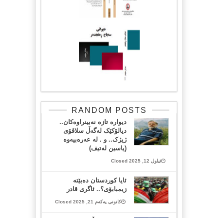
RANDOM POSTS
دیوارە تازە نەبینراوەکان..
‏دیالۆکێک لەگەڵ سلاڤۆی
ژیژک.. ‏و . لە عەرەبیەوە
(یاسین لەتیف)
ئیلول 12, 2025 Closed
ئایا کوردستان دەبێتە
زیمبابۆی؟.. ئاگری قادر
کانونی یەکەم 21, 2025 Closed