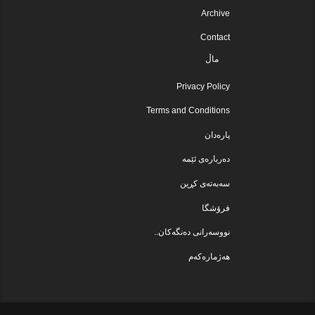
Archive
Contact
ماڵ
Privacy Policy
Terms and Conditions
پارەدان
دەربارەی ئێمە
سەبەتەی کڕین
فرۆشگا
نووسەرانی دەنگەکان..
هەژمارەکەم