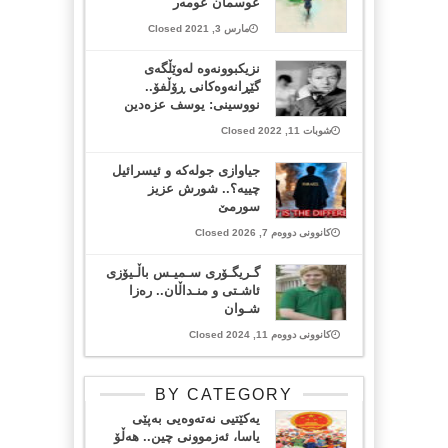
عوسمان عومەر
مارس 3, 2021 Closed
نزیکبوونەوە لەوێڵگەی
گێڕانەوەکانی ڕۆڵفۆ..
نووسینی: یوسف عزەدین
شوبات 11, 2022 Closed
جیاوازی جولەکە و ئیسرائیل
چییە؟.. شورش عزیز
سورمێ
کانوونی دووەم 7, 2026 Closed
گـریگـۆری سـمیـس باڵـیۆزی
ئاشـتی و منـداڵان.. رەزا
شـوان
کانوونی دووەم 11, 2024 Closed
BY CATEGORY
یەکێتیی نەتەوەیی بەپێی
یاسا، ئەزموونی چین.. هەڵۆ