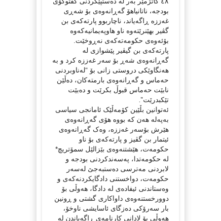
٤٨ کاتژمێر بەر لە دەستپێکردنی گفتوگۆی
بودجە، ناتانیاهۆ گەڕانەوەی بۆ شەڕی
غەززە ڕاگەیاند، ناچاربوو پارتەکەی بن
گڤیر بهێنرێتەوە ناو هاوپەیمانیەکەوە
بۆئەوەی حکومەتەکەی نەڕوخێت.
پارتەکەی بن گیڤیر پێشوازی لە
گەڕانەوەی شەڕ بۆ سەر غەززە کرد و بە
هەنگاوێکی دروستی زانی بۆ “لەناوبردنی
حەماس و گەڕانەوەی بارمتەکان، دەڵێن
نابێت حەماس قبوڵ بکرێت و دەبێت
تێکبدرێت”.
ئەتوانین بڵێین کۆمەڵێک ئامانجی سیاسی
بەپەلە هەن کە بووە هۆی گەڕانەوەی
هێرش بۆسەر غەززە، وەک گەڕانەوەی
ئیتمار بن گڤیز و پارتەکەی بۆ ناو
حکومەت، هێشتنەوەی بێزالێل سمۆتریچ*
لە حکومەتدا، پەسەندکردنی بودجە و
لابردنی مەترسی دەستبەجێ لەسەر
حکومەت، دواخستنی دادگایکردنەکەی و
وەستاندنی ئیفادەی لە دادگا، هەوڵی بۆ
دوورخستنەوەی داواکاری گشتی و ڕونین
بار سەرۆکی دەزگای ئاسایشی ناوخۆ،
هەوڵی بۆ لادانی کارنامەی ڕاگەیاندن لە