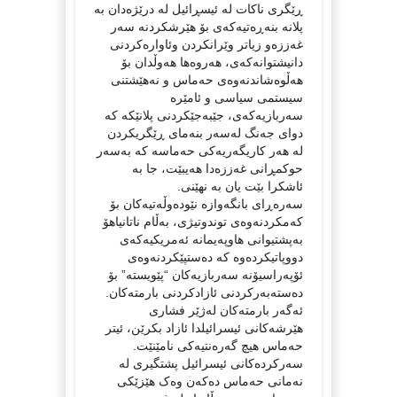
ڕێگری ناکات لە ئیسڕائیل لە درێژەدان بە
پلانە بنەڕەتیەکەی بۆ هێرشکردنە سەر
غەززەو زیاتر وێرانکردن وئاوارەکردنی
دانیشتوانەکەی، هەروەها هەوڵدان بۆ
هەڵوەشاندنەوەی حەماس و نەهێشتنی
سیستمی سیاسی و ئامێرە
سەربازیەکەی، جێبەجێکردنی پلانێکە کە
دوای جەنگ لەسەر بنەمای ڕێگریکردن
لە هەر کاریگەریەکی حەماسە کە بەسەر
حوکمڕانی غەززەدا هەیبێت، جا بە
ئاشکرا بێت یان بە نهێنی.
سەرەڕای بانگەوازە نێودەوڵەتیەکان بۆ
کەمکردنەوەی توندوتیژی، بەڵام ناتانیاهۆ
بەپشتیوانی هاوپەیمانە ئەمریکیەکەی
دووپاتیکردەوە کە دەستپێکردنەوەی
ئۆپەراسیۆنە سەربازیەکان “پێویستە” بۆ
دەستەبەرکردنی ئازادکردنی بارمتەکان.
ئەگەر بارمتەکان لەژێر فشاری
هێرشەکانی ئیسرائیلدا ئازاد بکرێن، ئیتر
حەماس هیچ گەرەنتیەکی نامێنێت.
سەرکردەکانی ئیسرائیل پشتگیری لە
نەمانی حەماس دەکەن وەک هێزێکی