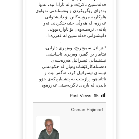
فەلەستین ناکرێت و لە ئارادا نیە، تەنها
بەدوای رێگریکردن و وەستاندنی تەواوی
هاوکاریە مرۆییەکانن بۆ دانیشتوانی
غەززە، لە هەوڵی جێبەجێکردنی ئەو
پلانەی ترەمپەوەن بۆ ئاوارەبوونی
دانیشتوانی فەلەستین لە غەززەدا.
.——————————-
*بێزالێل سمۆتریچ، وەزیری دارایی،
ئیتامار بن گڤیر، وەزیری ئاسایشی
نیشتیمانی ئیسرائیل هەڕەشەی
دەستلەکارکێشانەوەیان لە حکومەتی
ئێستای ئیسرائیل کرد، ئەگەر بێت و
ناتانیاهو، ڕازیبێت بە پێشنیارەکەی جۆو
بایدن، لە بارەی ئاگربەستی غەززەوە.
Post Views:
65
Osman Hajimarf