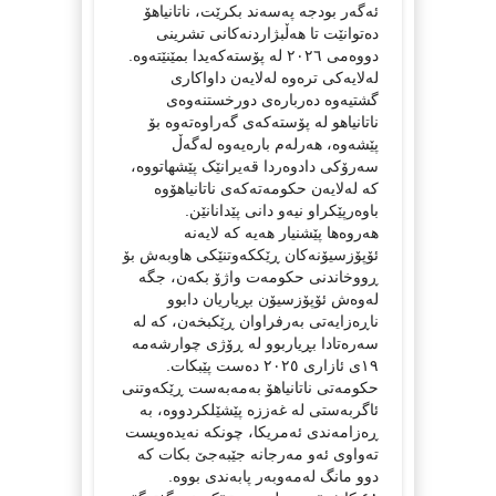
ئەگەر بودجە پەسەند بکرێت، ناتانیاهۆ
دەتوانێت تا هەڵبژاردنەکانی تشرینی
دووەمی ٢٠٢٦ لە پۆستەکەیدا بمێنێتەوە.
لەلایەکی ترەوە لەلایەن داواکاری
گشتیەوە دەربارەی دورخستنەوەی
ناتانیاهو لە پۆستەکەی گەراوەتەوە بۆ
پێشەوە، هەرلەم بارەیەوە لەگەڵ
سەرۆکی دادوەردا قەیرانێک پێشهاتووە،
کە لەلایەن حکومەتەکەی ناتانیاهۆوە
باوەرپێکراو نیەو دانی پێدانانێن.
هەروەها پێشنیار هەیە کە لایەنە
ئۆپۆزسیۆنەکان ڕێککەوتنێکی هاوبەش بۆ
ڕووخاندنی حکومەت واژۆ بکەن، جگە
لەوەش ئۆپۆزسیۆن بڕیاریان دابوو
ناڕەزایەتی بەرفراوان ڕێکبخەن، کە لە
سەرەتادا بڕیاربوو لە ڕۆژی چوارشەمە
١٩ی ئازاری ٢٠٢٥ دەست پێبکات.
حکومەتی ناتانیاهۆ بەمەبەست ڕێکەوتنی
ئاگربەستی لە غەززە پێشێلکردووە، بە
ڕەزامەندی ئەمریکا، چونکە نەیدەویست
تەواوی ئەو مەرجانە جێبەجێ بکات کە
دوو مانگ لەمەوبەر پابەندی بووە.