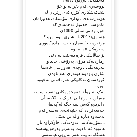
نووسەری ئەم دێڕانە بۆ خۆ
پێشکەشکاری کۆڕەکەی ڕێزنان له‌
هونه‌رمه‌ندی ناوداری مۆسیقای هه‌ورامان
مامۆستا” جه‌میل ئه‌حمه‌دی”لە
جۆزەردانی ساڵی 1396ی
هەتاوی(2017)لە شاری پاوە بووە کە
هونەرمەند”پەیمان حەسەنزادە”دەوری
سەرەکی تێدا بینیوە.
بۆ ساڵانێکی فرە دەچێت لە ڕێی
ژمارەیەک مرۆی پەرۆشی چاند و
فەرهەنگی ناوچەی هەورامان خاسما
شاری پاوەوە،هونەری ئەم ناوەی
کوردستان تەکانێکی هەرەقەتی بەخۆوە
بینیوە.
یەک لە ڕۆڵە خەمخۆرەکانی ئەم بەستێنە
هەراوە بەدرێژایی نێزیک بە 30 ساڵی
ڕابردوو کەس نییە جگە لە”پەیمان
حەسەنزادە”کە جێپەنجەی بەسەر ئەم
بەشەوە دیارە و لە بن نسێی
دڵسۆزییەکانیدا نەوەیەکی چاوکراوە بار
هاتووە کە تا دێت بەلەزتر بەرەو پێشەوە
هەنگاو دەنێت. هەر لە ڕێی هیممەتی