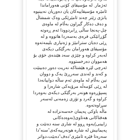
ئەژمار. لە مۆسیقای کۆنی هەوراماندا
ئامێرە مۆسیقاییەکان یان دەوریان نەبینیوە
یانژی زێتر چەند ئامێرێکی وەک شمشاڵ
و دەف دەکار گیراون بەڵام لە ماوەی
چل-پەنجا ساڵی ڕابردوودا ئەم ڕەوتە
گۆڕانێکی فرەی بەسەردا هاتووە و لە
ڕێی دەیان سترانبێژ و ژەنیاری بلیمەتەوە
مۆسیقای هەورامان بەرگێکی دیکەی
لەبەر کراوە و چێژی سەد هێندەی خۆی بۆ
هەمووان دەرخستووە.
ئەرچی لێرە هێشتاکە نەریت دەور دەبینێت
و کەند و لەندی سەرڕێ یەک و دووان
نین بەڵام لە ماوەی ئەم ساڵە دواییانەدا
لە ڕێی کۆمەڵە مرۆیەکی شارەزا و
پسپۆڕەوە هونەر بەرگێکی دیکەی بەوەردا
کراوە و گەرد و تۆزی زەمەنی لەسەر
سڕاوەتەوە.
ماڵە باوکی پەیمان حەسەنزادە لە
هەفتاکانی هەتاوی(نەوەدەکانی
زایینی)یەوە ڕوو لە شاری سنە دەنێت و
پەیمانیش لە شارە هونەرییەکەی”سنە”دا
سەرەتا فێرە ئامێری”دەف”دەبێت،دواتر