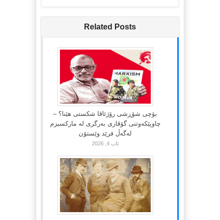
Related Posts
بۆچی شۆڕشی رۆژئاڤا شکستی هێنا؟ –
چاوپێکەوتنی گۆڤاری بەرگری لە مارکسیزم
لەگەڵ فرێد وێستۆن
ئاب 4, 2026