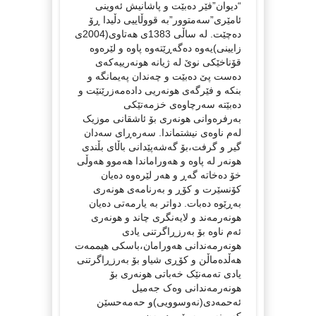
“دیوان”فێر دەبێت و پاشانیش ئەوینی
ئامێری”سەمتوور”بە قووڵاییی دڵیدا ڕۆ
دەچێت. لە ساڵی 1383ی هەتاوی(2004ی
زایینی)یەوە دەگەڕێتەوە پاوە و لێرەوە
قۆناخێکی نوێ لە ژیانە هونەرییەکەی
دەست پێ دەبێت و چەندان پەیمانگە و
بنکە و فێرگەی هونەریی دادەمەزرێنێت و
دەبێتە سەرچاوەی خزمەتێکی
بەرفرەوانی هونەری بۆ ئاشقانی موزیک
لەم ناوەی نیشتماندا. سەرەڕای سەدان
گیر و گرفت،بۆ گەشەپێدانی باڵای بڵندی
هونەر لە پاوە و هەوراماندا هەموو هەوڵی
خۆ دەخاتە گەڕ و هەر لێرەوە دەیان
کۆنسێرت و کۆڕ و بەرنامەی هونەری
بەڕێوە دەبات. دواتر بە یارمەتی دەیان
هونەرمەند و لایەنگری چاند و هونەری
ئەم ناوە بۆ بەرزڕاگرتنی یادی
هونەرمەندانی هەورامان،باسکی هیممەت
هەڵدەماڵن و کۆڕی شیاو بۆ بەرزڕاگرتنی
یادی تەمەنێک خەباتی هونەری بۆ
هونەرمەندانی وەک جەمیل
ئەحمەدی(نەوسوویی)و حەمەحسێن
کەیمنەیی بەڕێوە دەبەن.