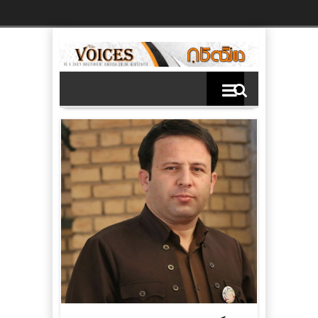
Ski
t
th
conten