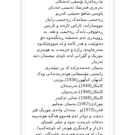
نیا،زەکەریا یۆسفی،ئەشکان
نەزەری،فەرشاد ئەمینی،عەدنان
پاوەیی،شاهۆ حسێنی،کەریم
ڕەحیمی،سیامەک ڕەحیمی،زانیار
مووسازادە، ئاراس ئاژەند و ئارمین
ڕەئووفی،بابەک ڕەحیمی و هتد، بە
ڕووبەری ئەم بەستێنە ڕەنگینەوە خۆ
دەنوێنێت و هەر کامە و لە سووچێکەوە
سەرچاوەی ڕاژە و خزمەت بە هونەری
موزیک و گۆرانی لەم ناوەی نیشتمان دێنە
ئەژمار.
پەیمان حەسەنزادە لە بن سێبەری
زانستی مۆسیقایی هونەرمەندانی وەک
کەیهان کەڵهوڕ(1936)،بیژەن
کامکار(1949)،ئەرسەلان
کامکار(1960)،ئەردەوان
کامکار(1968)،عەلی ئەکبەر
مورادی(1957)،پەیمان سەلیم
فەرد(1973)و…سەدان وانەی موزیک فێر
دەبێت و دواتر ئەم هەموو هەگبە هونەرییە
دەخاتە خزمەت نەوە و جیلی ئێستای
داژدار و لایەنگری هونەر لە ناوچەکەیدا.
یەک لە خزمەتە هەرە بەرچاوەکانی ئەم