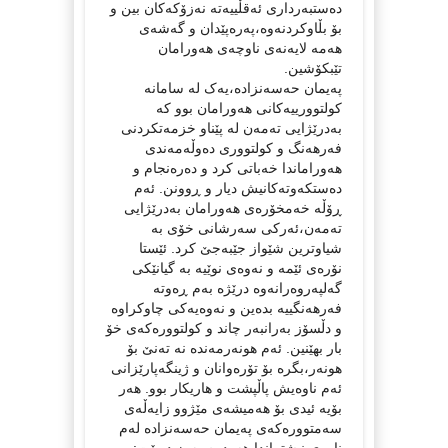
دەستبەرداری ئەقڵییەتە نەزۆکەکان بین و
بۆ بڵاوکردنەوە،پەرەپێدان و گەشەی
هەمە لایەنەی ناوچەی هەورامان
تێبکۆشین.
پەیمان حەسەنزادە،یەک لە سامانە
کولتوورییەکانی هەورامان بوو کە
بەدرێژایی تەمەن لە پێناو خزمەتکردنی
فەرهەنگ و کولتووری دەوڵەمەندی
هەوراماندا خەباتی کرد و دەرەنجام و
دەستکەوتەکانیش دیار و ڕوونن. ئەم
ڕۆڵە خەمخۆرەی هەورامان بەدرێژایی
تەمەن،ئەرکی سەرشانی خۆی بە
شیاوترین شێواز جێبەجێ کرد. ئێستا
نۆرەی ئێمە و نەوەی نوێیە بە گیانێکی
گەلپەروەرانەوە درێژە بەم ڕەوتە
فەرهەنگییە بدەین و نەوەیەکی چاوکراوە
و دڵسۆز بەرانبەر چاند و کولتوورەکەی خۆ
بار بهێنین. ئەم هونەرمەندە نە تەنێ بۆ
هونەر،بگرە بۆ تۆرەوانان و ژینگەپارێزانی
ئەم ناوەیش پاڵپشت و هاریکار بوو. هەر
بۆیە ئیدی بۆ هەمیشەی مێژوو زایەڵەی
سەمتوورەکەی پەیمان حەسەنزادە لەم
ناوەی نیشتماندا هەردەم بەرز دەبێت: