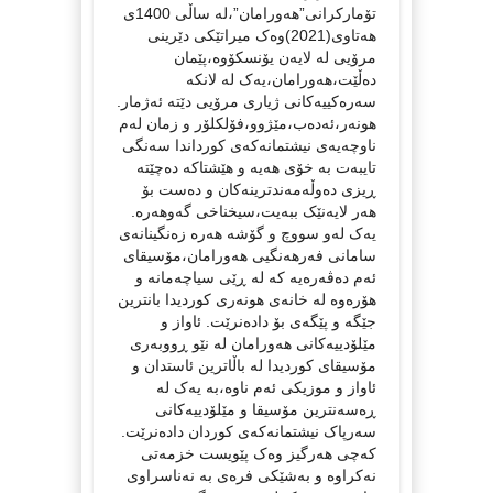
تۆمارکرانی”هەورامان”،لە ساڵی 1400ی
هەتاوی(2021)وەک میراتێکی دێرینی
مرۆیی لە لایەن یۆنسکۆوە،پێمان
دەڵێت،هەورامان،یەک لە لانکە
سەرەکییەکانی ژیاری مرۆیی دێتە ئەژمار.
هونەر،ئەدەب،مێژوو،فۆلکلۆر و زمان لەم
ناوچەیەی نیشتمانەکەی کورداندا سەنگی
تایبەت بە خۆی هەیە و هێشتاکە دەچێتە
ڕیزی دەوڵەمەندترینەکان و دەست بۆ
هەر لایەنێک ببەیت،سیخناخی گەوهەرە.
یەک لەو سووچ و گۆشە هەرە زەنگینانەی
سامانی فەرهەنگیی هەورامان،مۆسیقای
ئەم دەڤەرەیە کە لە ڕێی سیاچەمانە و
هۆرەوە لە خانەی هونەری کوردیدا بانترین
جێگە و پێگەی بۆ دادەنرێت. ئاواز و
مێلۆدییەکانی هەورامان لە نێو ڕووبەری
مۆسیقای کوردیدا لە باڵاترین ئاستدان و
ئاواز و موزیکی ئەم ناوە،بە یەک لە
ڕەسەنترین مۆسیقا و مێلۆدییەکانی
سەرپاک نیشتمانەکەی کوردان دادەنرێت.
کەچی هەرگیز وەک پێویست خزمەتی
نەکراوە و بەشێکی فرەی بە نەناسراوی