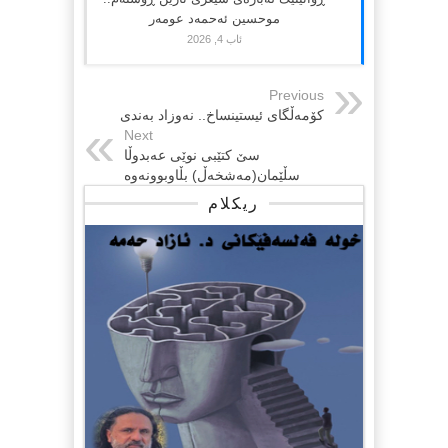
موحسین ئەحمەد عومەر
ئاب 4, 2026
Previous
کۆمەڵگای ئیستینساخ.. نەوزاد بەندی
Next
سێ کتێبی نوێی عەبدوڵا
سڵێمان(مەشخەڵ) بڵاوبوونەوە
ریکلام