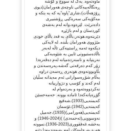
ماوەتەوە. یەک لە سووچ و گۆشە
ڕەنگاڵەییەکانی ناوچەی هەورامان(دیوی
ڕۆژهەڵات)،شاری”پاوە”یە کە بە بنکە و
مەکۆیەکی سەرەکیی ڕۆشنبیری
دادەنرێت. لێرەوە،واتە لەم بەشەی
کوردستان و لەم باژێڕە
دێرینەوە،هونەر،باڵای بە قەد باڵای خودی
مێژووی هەورامان بڵندە. لە لایەکی
دیکەوە ئەمە ڕاستییەکی تاڵە لەبەر
باڵادەستبوونی ئایین بە شێوەیەکی
نەریتیانە و ناسەردەمیانە لەم دەڤەرەدا
زۆر کەم دەرفەتی گەشە،پەرەسەندن و
بڵاوبوونەوەی هونەری ڕەسەن دراوە
بەڵام شۆڕەسوارانی ئەم مەیدانە سڵیان
لەم کەند و کۆسپ و دژوارییانە
نەکردووەتەوە و بەردەوام لە
گۆڕەپانەکەدا ئامادە بوونە. حەمەحسێن
کەیمنەیی(1933)،شەفیع
کەیمنەیی(1942)،ئۆسمان
کەیمنەیی(هەورامی)(1935)،جەمیل
نەوسوویی(ئەحمەدی) )(2024-1946) و
بەخشە غەففووری(2023-1936)،نموونە
هەرە بەرچاوەکان لەم پەیوەندییەدا دێنە