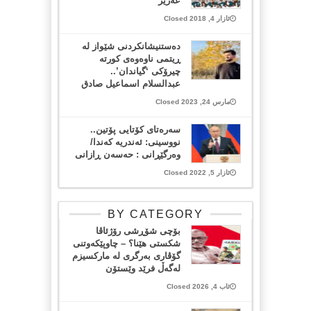
عەزیز
ئازار 4, 2018 Closed
دەستنیشانکردنی شێواز لە
ڕیتمی ناوەوەی کورتە
چیرۆکی ‘گیاندان’..
عبدالسلام اسماعیل صادق
مارس 24, 2023 Closed
سەرەتای کۆتایی پۆتین..
نووسینی: ئەندریە کەندا/
وەرگێڕانی : حەسەن ڕازانی
ئازار 5, 2022 Closed
BY CATEGORY
بۆچی شۆڕشی رۆژئاڤا
شکستی هێنا؟ – چاوپێکەوتنی
گۆڤاری بەرگری لە مارکسیزم
لەگەڵ فرێد وێستۆن
ئاب 4, 2026 Closed