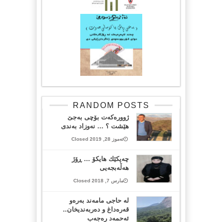
RANDOM POSTS
ژوورەکەت بۆچی بەجێ
ھێشت ؟ … نەوزاد بەندی
تەموز 28, 2019 Closed
چه‌پكێك هایكۆ … ڕۆژ
هه‌ڵه‌بجه‌یی
مارس 7, 2018 Closed
له‌ حاجی مامه‌ند به‌ره‌و
قه‌ره‌داغ و ده‌ربه‌ندیخان..
ئه‌حمه‌د ره‌جه‌ب