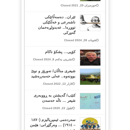
حوزەیران 29, 2021 Closed
ئێران.. دەسەڵاتێکی
ناشەرعی و خەڵکێکی
تووڕە!.. عەبدولڕەحمان
گەورکی
شوبات 28, 2024 Closed
کۆپی… پشکۆ ناکام
تشرینی یەکەم 8, 2024 Closed
شیعری مناڵان/ نەورۆز و نوێ
بوونەوە.. عەلی حەمەڕەشید
ئازار 12, 2022 Closed
کتێب/ گەیشتن بە ڕووبەری
شیعر … ناڵە حەسەن
ئیلول 22, 2020 Closed
سەردەمی ئیمپریالیزم (١٨٧٠
– ١٩١٤) … وەرگێڕانی: هێمن