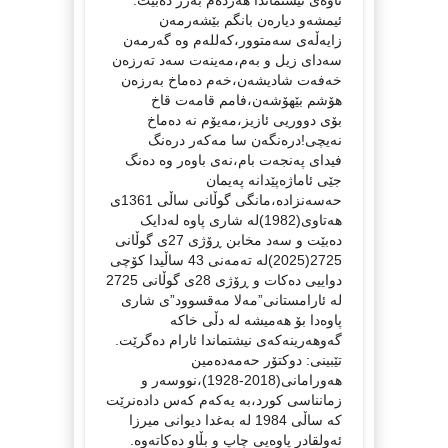
ئیمشەو دیارەن بانگم بێشەرمەن
زایەڵەی سەمتوور،کەللەم وە گەرمەن
سەدای زیل و بەم،مەینەت سەد تەرزەن
خەفەت شادیشەن،خەم دەماخ بەرزەن
هۆشم بێهۆشەن،فامم قامەت قاخ
بۆی دووریی ئازیز،مەیۆم نە دەماخ
نەیچی!درەنگەن سا مەکەر درەنگ
فیدای پەنجەت بام،نەی باوەر وە دەنگ
جێی ئاماژەپێدانە پەیمان
حەسەنزادە،مانگی گوڵانی ساڵی 1361ی
هەتاوی(1982)لە شاری پاوە لەدایک
دەبێت و سەد مخابن ڕۆژی 27ی گوڵانی
2725(2025)لە تەمەنی 43 ساڵیدا کۆچی
دواییی دەکات و ڕۆژی 28ی گوڵانی 2725
لە ئارامستانی”مەلا مەقسوود”ی شاری
پاوەدا بۆ هەمیشە لە دڵی خاکە
گەوهەرینەکەی نیشتماندا ئارام دەگرێت.
تێبینی: دوکتۆر حەمەدەمین
هەورامانی(2018-1928)،نووسەر و
زمانناسی کورد،بە یەکەم کەس دادەنرێت
کە ساڵی 1984 لە بەغدا دیوانی میرزا
ئەولقادر پاوەیی چاپ و بڵاو دەکاتەوە.