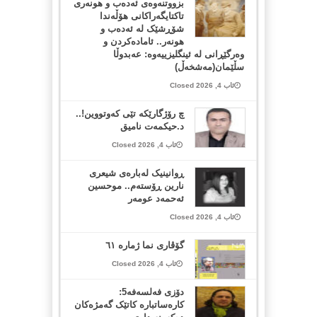
بزووتنەوەی ئەدەب و هونەری
تاکتایگەراکانی هۆڵەندا
شۆڕشێک لە ئەدەب و
هونەر.. ئامادەکردن و
وەرگێڕانی لە ئینگلیزییەوە: عەبدوڵا
سڵێمان(مەشخەڵ)
ئاب 4, 2026 Closed
چ رۆژگارێکە تێی کەوتووین!..
د.حیکمەت نامیق
ئاب 4, 2026 Closed
ڕوانینیک لەبارەى شیعرى
نارین ڕۆستەم.. موحسین
ئەحمەد عومەر
ئاب 4, 2026 Closed
گۆڤاری نما ژمارە ٦١
ئاب 4, 2026 Closed
دۆزی فەلسەفە5:
کارەساتبارە کاتێک گەمژەکان