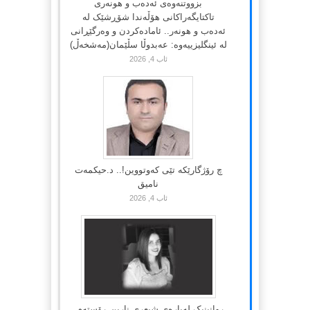
بزووتنەوەی ئەدەب و هونەری
تاکتایگەراکانی هۆڵەندا شۆڕشێک لە
ئەدەب و هونەر.. ئامادەکردن و وەرگێڕانی
لە ئینگلیزییەوە: عەبدوڵا سڵێمان(مەشخەڵ)
ئاب 4, 2026
چ رۆژگارێکە تێی کەوتووین!.. د.حیکمەت
نامیق
ئاب 4, 2026
ڕوانینیک لەبارەى شیعرى نارین ڕۆستەم..