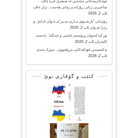
جوانکارییەکانی سادەیی لە شیعری فریا جاف…
شاعیریی ژیانی ڕۆژانە و زمانی هەست.. نزار جاف
ئاب 2, 2026
رۆمـانی “پارشـێوی مـاری سـیر”ی جـوان قـادۆ.. و.
رەزا شـوان
ئاب 2, 2026
تورکیا لەنێوان پڕۆسەی ئاشتی و جەنگدا.. ئەحمەد
کامەران
ئاب 2, 2026
پەکخستنی قۆناغەکانی مرۆڤبوون.. نەوزاد بەندی
ئاب 2, 2026
کتێب و گۆڤاری نوێ