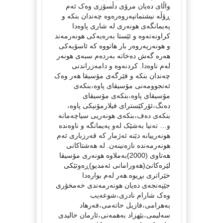
واڵای دەیان مرۆی دڵسۆزی وەک ئەم
ڕۆڵە نیشتمانپەروەرەوە چەندان بنکە و
پەیمانگەی هونەری لە شاری پاوەدا
کراونەتەوە و ئێستا بەرەیەکی هونەرمەند
و هونەرپەروەر بار هاتووە کە ئاسۆیەکی
هەرە گەش دەخاتە بەردەم سبەی هونەر
لەم ناوەدا. کردنەوە و دامەزراندنی
چەندان بنکە و فێرگەی مۆسیقا هەر وەک
ئەنجوومەنی مۆسیقای پاوە،بنکەی
مۆسیقای پاوە،بنکەی مۆسیقای
دەنگ،ئۆرکێسترای فیلارمۆنیکی پاوە،
بنکەی دەف،بنکەی هونەریی سیاچەمانە
و… تەنیا بەشێک لەو پەیمانگە و ناوەندە
هونەرییانە دێنە ئەژمار کە قەرزباری ئەم
هونەرمەندە نازەنینەن. لە هەشتاکانی
هەتاوی (2000)بەملاوە هونەری مۆسیقا
لێرەکانێ(هەورامانی ئەمدیو)ڕەوتێکی
خێراتری بڕیوە.هەر لەم بوارەدا
جێپەنجەی دەیان هونەرمەندی خەمخۆری
وەک شارام نادری،شوعەیب
بەهرامی،فازیل حاتەمی،فەرهاد
سەلیمی،بێهزاد بەهمەنی،ئارمان خالیدی