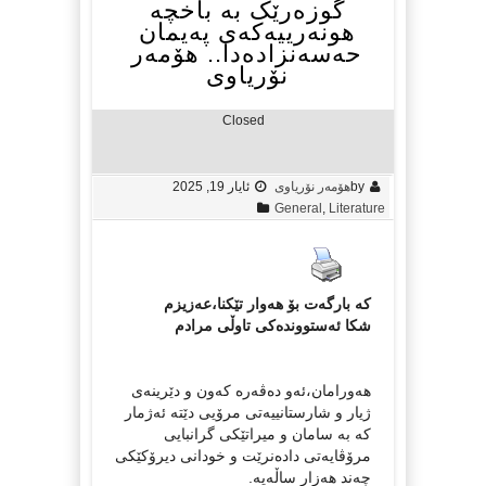
گوزەرێک بە باخچە
هونەرییەکەی پەیمان
حەسەنزادەدا.. هۆمەر
نۆریاوی
Closed
by
هۆمەر نۆریاوی
ئایار 19, 2025
General
,
Literature
کە بارگەت بۆ هەوار تێکنا،عەزیزم
شکا ئەستووندەکی تاوڵی مرادم
هەورامان،ئەو دەڤەرە کەون و دێرینەی
ژیار و شارستانییەتی مرۆیی دێتە ئەژمار
کە بە سامان و میراتێکی گرانبایی
مرۆڤایەتی دادەنرێت و خودانی دیرۆکێکی
چەند هەزار ساڵەیە.