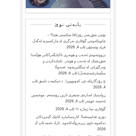
بابەتی نوێ
بۆچی شۆڕشی رۆژئاڤا شکستی هێنا؟ –
چاوپێکەوتنی گۆڤاری بەرگری لە مارکسیزم لەگەڵ
فرێد وێستۆن
ئاب 4, 2026
بزووتنەوەی ئەدەب و هونەری تاکتایگەراکانی هۆڵەندا
شۆڕشێک لە ئەدەب و هونەر.. ئامادەکردن و
وەرگێڕانی لە ئینگلیزییەوە: عەبدوڵا
سڵێمان(مەشخەڵ)
ئاب 4, 2026
چ رۆژگارێکە تێی کەوتووین!.. د.حیکمەت نامیق
ئاب
4, 2026
ڕوانینیک لەبارەى شیعرى نارین ڕۆستەم.. موحسین
ئەحمەد عومەر
ئاب 4, 2026
گۆڤاری نما ژمارە ٦١
ئاب 4, 2026
دۆزی فەلسەفە5: کارەساتبارە کاتێک گەمژەکان
دەکەونە داوی ژیرەزۆڵەکانەوە.. ئازاد حەمە
ئاب 2,
2026