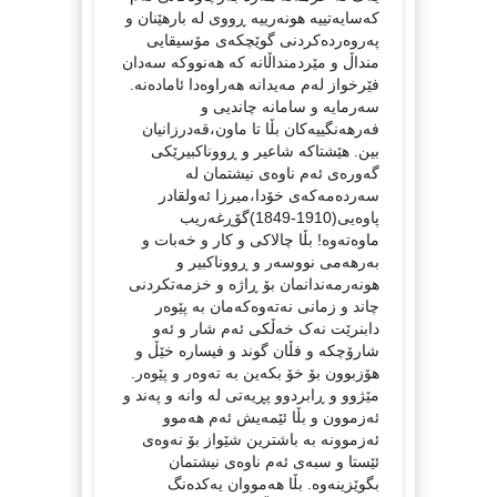
کەسایەتییە هونەرییە ڕووی لە بارهێنان و
پەروەردەکردنی گوێچکەی مۆسیقایی
منداڵ و مێردمنداڵانە کە هەنووکە سەدان
فێرخواز لەم مەیدانە هەراوەدا ئامادەنە.
سەرمایە و سامانە چاندیی و
فەرهەنگییەکان بڵا تا ماون،قەدرزانیان
بین. هێشتاکە شاعیر و ڕووناکبیرێکی
گەورەی ئەم ناوەی نیشتمان لە
سەردەمەکەی خۆدا،میرزا ئەولقادر
پاوەیی(1910-1849)گۆڕغەریب
ماوەتەوە! بڵا چالاکی و کار و خەبات و
بەرهەمی نووسەر و ڕووناکبیر و
هونەرمەندانمان بۆ ڕاژە و خزمەتکردنی
چاند و زمانی نەتەوەکەمان بە پێوەر
دابنرێت نەک خەڵکی ئەم شار و ئەو
شارۆچکە و فڵان گوند و فیسارە خێڵ و
هۆزبوون بۆ خۆ بکەین بە تەوەر و پێوەر.
مێژوو و ڕابردوو پڕیەتی لە وانە و پەند و
ئەزموون و بڵا ئێمەیش ئەم هەموو
ئەزموونە بە باشترین شێواز بۆ نەوەی
ئێستا و سبەی ئەم ناوەی نیشتمان
بگوێزینەوە. بڵا هەمووان یەکدەنگ