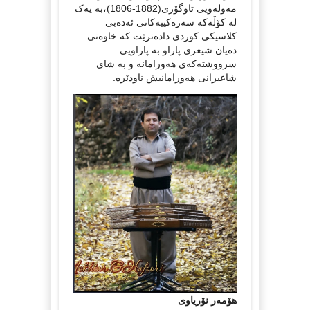
مەولەویی تاوگۆزی(1882-1806)،بە یەک
لە کۆڵەکە سەرەکییەکانی ئەدەبی
کلاسیکی کوردی دادەنرێت کە خاوەنی
دەیان شیعری پاراو بە پاراویی
سرووشتەکەی هەورامانە و بە شای
شاعیرانی هەورامانیش ناودێرە.
هۆمەر نۆریاوی