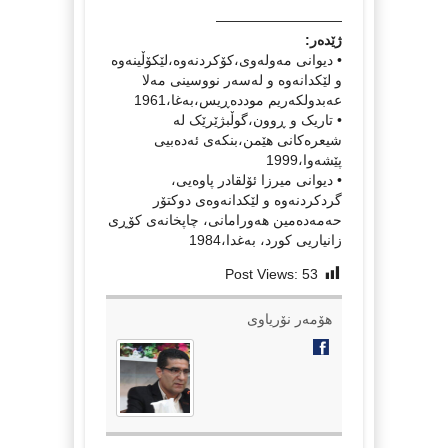
—————————
ژێدەر:
• دیوانی مەولەوی،کۆکردنەوە،لێکۆڵینەوە
و لێکدانەوە و لەسەر نووسینی مەلا
عەبدولکەریم موددەڕیس،بەغا،1961
• تاریک و ڕوون،گوڵبژێرێک لە
شیعرەکانی هێمن،بنکەی ئەدەبیی
پێشەوا،1999
• دیوانی میرزا ئۆلقادر پاوەیی،
گردکردنەوە و لێکدانەوەی دوکتۆر
حەمەدەمین هەورامانی، چاپخانەی کۆڕی
زانیاریی کورد، بەغدا،1984
Post Views:
53
هۆمەر نۆریاوی