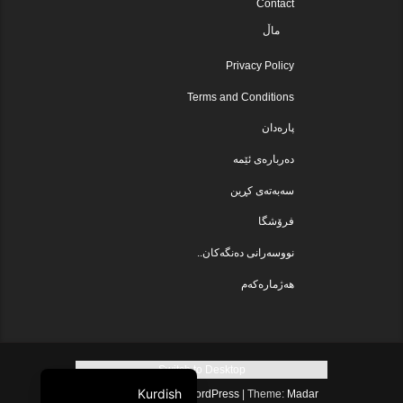
Contact
ماڵ
Privacy Policy
Terms and Conditions
پارەدان
دەربارەی ئێمە
سەبەتەی کڕین
فرۆشگا
نووسەرانی دەنگەکان..
هەژمارەکەم
Switch to Desktop
Kurdish
Proudly powered by WordPress
|
Theme:
Madar