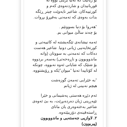
قوربانیدان و شاردنەوەی کەم و
کورتییەکان. شاعیر نایەوێت چیتر ڕێگە
بدات بەوەی کە تەمەنی بەفیڕۆ بڕوات.
“هەروا بۆ دنیا بسووتێم .
بۆ چەند ساڵێ‌ میوانی بم.
ئەمە نیشانەی تێگەیشتنە لە کاتییەتی و
کورتخایەنیی ژیانی دونیا. شاعیر هەست
دەکات کە تەمەنی بە سووتان (واتە
ماندووبوون و ناڕەحەتی) بەسەر بردووە
بۆ شتێک کە شایانی ئەوە نەبووە، چونکە
لە کۆتاییدا تەنیا “میوان”ێکە و ڕۆیشتووە.
“بە خێرایی تەمەن گوزەشت
هیچم نەبینی لە ژیانم
ئەم دێڕە هەستی پەشیمانی و خێرا
تێپەڕینی ژیان دەردەبڕێت، بە بێ ئەوەی
شاعیر بەختەوەری یان مانای
ڕاستەقینەی دۆزیبێتەوە.
٢. لاوازیی جەستەیی و ماندووبوون
(پیربوون)