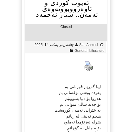
ئەیوب کوردی و
ئاوەژووبوونەوەی
تەمەن.. ستار ئەحمەد
Closed
Star Ahmad
by
تشرینی یه‌كه‌م 14, 2025
General
,
Literature
لێنا گەڕێم قوربانی بم
پەردە پۆشی نوقسانی بم
هەروا بۆ دنیا بسووتێم
بۆ چەند ساڵێ‌ میوانی بم
بە خێرایی تەمەن گوزەشت
هیچم نەبینی لە ژیانم
هێزلە ئەژنۆمدا نەماوە
بۆیە مایل بە گۆچانم