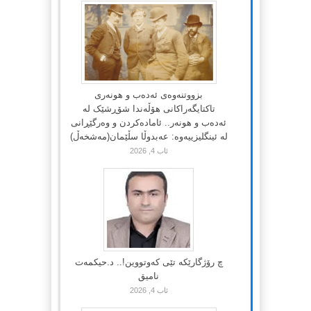
بزووتنەوەی ئەدەب و هونەری
تاکتایگەراکانی هۆڵەندا شۆڕشێک لە
ئەدەب و هونەر.. ئامادەکردن و وەرگێڕانی
لە ئینگلیزییەوە: عەبدوڵا سڵێمان(مەشخەڵ)
ئاب 4, 2026
چ رۆژگارێکە تێی کەوتووین!.. د.حیکمەت
نامیق
ئاب 4, 2026