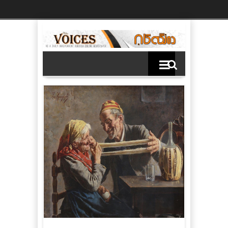
Ski
t
th
conten