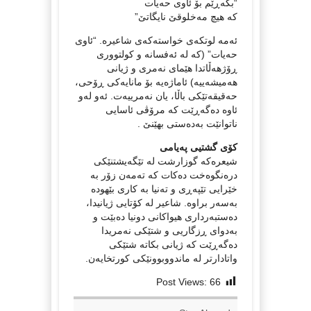
“بگەڕێم بۆ ئاوی حەیات
كە هیچ مەخلوقێ‌ نایگاتێ‌”
ئەمە لوتکەی خواستەکەی شاعیرە. “ئاوی
حەیات” (کە لە ئەفسانە و کولتووری
ڕۆژهەڵاتدا هێمای نەمری و ژیانی
هەمیشەییە) ئاماژەیە بۆ مانایەکی ڕۆحی،
حەقیقەتێکی باڵا، یان نەمرییەت. ئەو لەو
ئاوە دەگەڕێت کە مرۆڤی ئاسایی
ناتوانێت بەدەستی بهێنێ .
کۆی گشتیی پەیامی
شیعرەکە گوزارشت لە تێگەیشتنێکی
درەنگوەخت دەکات کە تەمەن زۆر بە
خێرایی تێپەڕی و تەنیا بە کاری بێهودە
بەسەر براوە. شاعیر لە کۆتایی ژیانیدا،
دەستبەرداری هیواکانی دونیا دەبێت و
بەدوای ڕزگاریی و شتێکی نەمریدا
دەگەڕێت کە ژیانی بکاتە شتێکی
واتادارتر لە ماندووبوونێکی کورتخایەن.
Post Views:
66