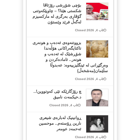
بۆچی شۆڕشی رۆژئاڤا
شکستی هێنا؟ – چاوپێکەوتنی
گۆڤاری بەرگری لە مارکسیزم
لەگەڵ فرێد وێستۆن
ئاب 4, 2026 Closed
بزووتنەوەی ئەدەب و هونەری
تاکتایگەراکانی هۆڵەندا
شۆڕشێک لە ئەدەب و
هونەر.. ئامادەکردن و
وەرگێڕانی لە ئینگلیزییەوە: عەبدوڵا
سڵێمان(مەشخەڵ)
ئاب 4, 2026 Closed
چ رۆژگارێکە تێی کەوتووین!..
د.حیکمەت نامیق
ئاب 4, 2026 Closed
ڕوانینیک لەبارەى شیعرى
نارین ڕۆستەم.. موحسین
ئەحمەد عومەر
ئاب 4, 2026 Closed