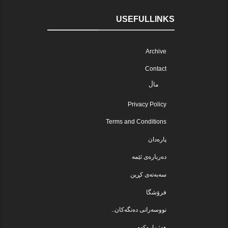
USEFULLINKS
Archive
Contact
ماڵ
Privacy Policy
Terms and Conditions
پارەدان
دەربارەی ئێمە
سەبەتەی کڕین
فرۆشگا
نووسەرانی دەنگەکان..
هەژمارەکەم