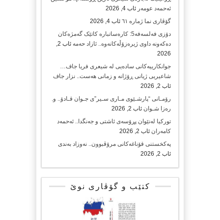
ئەحمەد عومەر
ئاب 4, 2026
گۆڤاری نما ژمارە ٦١
ئاب 4, 2026
دۆزی فەلسەفە5: کارەساتبارە کاتێک گەمژەکان
دەکەونە داوی ژیرەزۆڵەکانەوە.. ئازاد حەمە
ئاب 2,
2026
جوانکارییەکانی سادەیی لە شیعری فریا جاف…
شاعیریی ژیانی ڕۆژانە و زمانی هەست.. نزار جاف
ئاب 2, 2026
رۆمـانی “پارشـێوی مـاری سـیر”ی جـوان قـادۆ.. و.
رەزا شـوان
ئاب 2, 2026
تورکیا لەنێوان پڕۆسەی ئاشتی و جەنگدا.. ئەحمەد
کامەران
ئاب 2, 2026
پەکخستنی قۆناغەکانی مرۆڤبوون.. نەوزاد بەندی
ئاب 2, 2026
کتێب و گۆڤاری نوێ