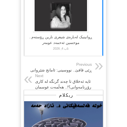
ڕوانینیک لەبارەى شیعرى نارین ڕۆستەم..
موحسین ئەحمەد عومەر
ئاب 4, 2026
Previous
ڕێی قافێ.. نووسینی: ئامانج شێروانی
Next
ئایە ئەخلاق تا چەند گرنگە لە کاری
رۆڕنامەوانی؟!.. هەڵمەت عوسمان
ریکلام