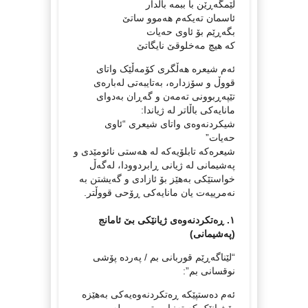
لێمگەڕێن با ببمە باڵدار
ئاسمان تەیكەم هەموو ساتێ‌
بگەڕێم بۆ ئاوی حەیات
كە هیچ مەخلوقێ‌ نایگاتێ‌
ئەم شیعرە هەڵگری کۆمەڵێک واتای
قووڵ و سۆزدارە، بەتایبەتی لەبارەی
تێپەڕبوونی تەمەن و گەڕان بەدوای
مانایەکی باڵاتر لە ژیاندا:
شیکردنەوەی واتای شیعری “ئاوی
حەیات”
شیعرەکە تابلۆیەکە لە هەستی نائومێدی و
پەشیمانی لە ژیانی ڕابردوودا، لەگەڵ
خواستێکی بەهێز بۆ ئازادی و گەیشتن بە
نەمرییەت یان مانایەکی ڕۆحی قووڵتر.
١. ڕەتکردنەوەی ژیانێکی بێ ئامانج
(پەشیمانی)
“لێناگەڕێم قوربانی بم / پەردە پۆشی
نوقسانی بم”:
ئەم دەستپێکە ڕەتکردنەوەیەکی بەهێزە
بۆ ژیانێک کە تەنیا بریتی بووە لە