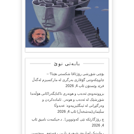
بابەتی نوێ
بۆچی شۆڕشی رۆژئاڤا شکستی هێنا؟ –
چاوپێکەوتنی گۆڤاری بەرگری لە مارکسیزم لەگەڵ
فرێد وێستۆن
ئاب 4, 2026
بزووتنەوەی ئەدەب و هونەری تاکتایگەراکانی هۆڵەندا
شۆڕشێک لە ئەدەب و هونەر.. ئامادەکردن و
وەرگێڕانی لە ئینگلیزییەوە: عەبدوڵا
سڵێمان(مەشخەڵ)
ئاب 4, 2026
چ رۆژگارێکە تێی کەوتووین!.. د.حیکمەت نامیق
ئاب
4, 2026
ڕوانینیک لەبارەى شیعرى نارین ڕۆستەم.. موحسین