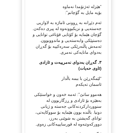
“هێزلە ئەژنۆمدا نەماوە
بۆیە مایل بە گۆچانم”:
ئەم دێڕانە بە ڕوونی ئاماژە بە لاوازیی
جەستەیی و نزیکبوونەوە لە پیری دەکەن.
گۆچان هێمایە بۆ کۆتایی قۆناغی توانایی و
دەستپێکی وابەستەیی و ماندووبوون.
ئەمەش پاڵنەرێکی سەرەکییە بۆ گەڕان
بەدوای مانایەکی نەمری.
٣. گەڕان بەدوای نەمرییەت و ئازادی
(ئاوی حەیات)
“لێمگەڕێن با ببمە باڵدار
ئاسمان تەیكەم
هەموو ساتێ‌”: ئەمە خەون و خواستێکی
بەهێزە بۆ ئازادی و ڕزگاربوون لە
سنووردارکردنەکانی جەستە و ژیانی
دونیا. باڵندە بوون هێمایە بۆ سووکایەتی،
توانای گەیشتن بە شوێنی بەرز،
دوورکەوتنەوە لە قورسایییەکانی زەوی.