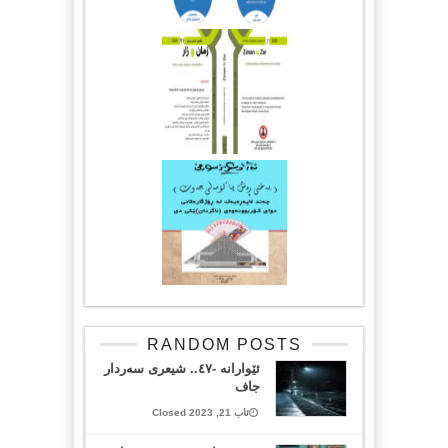
RANDOM POSTS
ئێوارانە -٤٧.. شیعری سەردار
جاف
ئاب 21, 2023 Closed