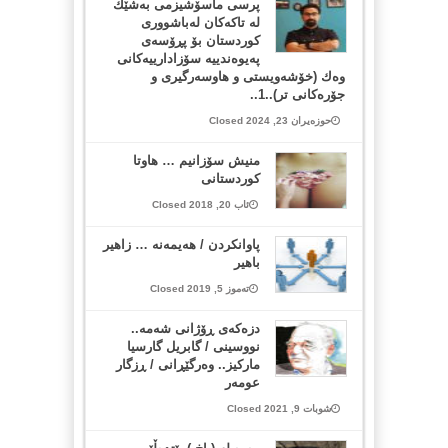
پرسی ماسۆشیزمی بەشێك
لە تاکەکان لەباشووری
کوردستان بۆ پڕۆسەی
پەیوەندییە سۆزادارییەکانی
وەك (خۆشەویستی و هاوسەرگیری و
جۆرەکانی تر)..1..
حوزەیران 23, 2024 Closed
منیش سۆزانیم … هاوتا
کوردستانی
ئاب 20, 2018 Closed
پاوانکردن / هەیمەنە … زاهیر
باهیر
تەموز 5, 2019 Closed
دزەکەی ڕۆژانی شەمە..
نووسینی / گابریل گارسیا
مارکیز.. وەرگێڕانی / ڕزگار
عومەر
شوبات 9, 2021 Closed