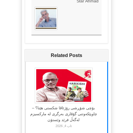
Star Ahmad
Related Posts
بۆچی شۆڕشی رۆژئاڤا شکستی هێنا؟ –
چاوپێکەوتنی گۆڤاری بەرگری لە مارکسیزم
لەگەڵ فرێد وێستۆن
ئاب 4, 2026