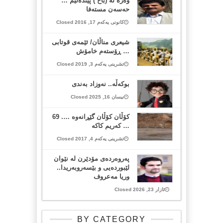
وه‌ره‌ له‌ (باخ ) پێتده‌ڵێم …
حه‌سه‌ن مسته‌فا
کانونی یەکەم 17, 2016 Closed
شیعری مناڵان/ ئێمەی قوتابی
… ڕۆستەم خامۆش
تشرینی یەکەم 3, 2019 Closed
بوکەڵە.. نەوزاد بەندی
نیسان 16, 2025 Closed
كۆڵان كۆڵان گێڕانه‌وه‌ …. 69
… كه‌ریم كاكه‌
تشرینی یەکەم 4, 2017 Closed
پەروەردەی مۆدێرن لە نێوان
لێبوردەیی و بێسەروبەریدا..
وریا مەعروف
ئازار 23, 2026 Closed
BY CATEGORY