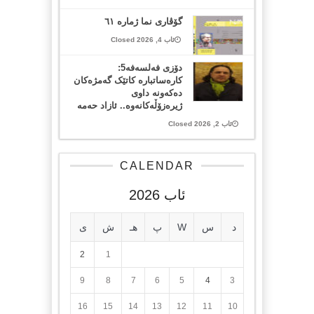
گۆڤاری نما ژمارە ٦١
ئاب 4, 2026 Closed
دۆزی فەلسەفە5:
کارەساتبارە کاتێک گەمژەکان
دەکەونە داوی
ژیرەزۆڵەکانەوە.. ئازاد حەمە
ئاب 2, 2026 Closed
CALENDAR
ئاب 2026
د
س
W
پ
هـ
ش
ی
2
1
9
8
7
6
5
4
3
16
15
14
13
12
11
10