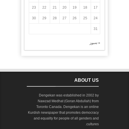
23
22
21
20
19
18
17
30
29
28
27
26
25
24
31
« تەموز
ABOUT US
Dengekan was established in 2002 by
Nawzad Medhat (Goran Abdullah) from
Toronto Canada. Dengekan is an online
Kurdish newspaper that promotes democracy
and equality for people of all genders and
cultures.