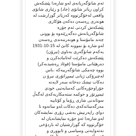
ئەم شانۆگەریانەی لەو شارەدا پێشكەش
كراون زیاتر شانۆی (جاد) و رێبازی شانۆی
واقعی لەخۆگرتووە كەزیاتر گوزارشت لە
هونەری ڕەسەن دەكەن هۆكاری
پێشكەش كردنی ئەم جۆرە
شانۆگەریانەش دەگەڕێتەوە بۆ بوونی
چەند مامۆستا و هونەرمەندی ڕەسەن
لەو شارە بۆ نموونە كاتێ لە 15-10-1931
یەكەم شانۆگەری بەناوی (نیرۆن)
پێشكەش دەكرێت لەئامادەكرن و
دەرهێنانی مامۆستا (فوئاد ڕەشیدبەكر)
بووە چەمكی شانۆگەرییەكە ،باس
لەچیرۆكی ژیانی ئیمپڕاتۆری نیرۆ ن
دەكات تیشك دەخاتە سەر لایەنە
جۆراوجۆرەكانی كەسایەتیی خودی
ئیمپڕتۆر و حوكمە ستەمكاریەكەی لەگەڵ
سوتاندنی شاری ڕۆما و كۆتاییە
مەرگەساتەكەی دەكات.لەو ساتەوە تا
دوای راپەرنیش بەشی زۆری نمایشەكان
لەو شارەدا ئەو جۆرە نمایشانەیان لە
خۆگرتووە كە گوزارشتیان لە باردۆخی
نەتەوایەتی وسیاسی و ئابووری و