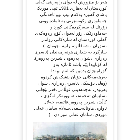
هەر بۆ مێژووش لە دوای راپەرینی گەلی
كوردستان لە بەهاری 1991 تیپی موزیكی
پاشای گەورە یەكەم تیپ بوو ئاهەنگی
جەماوەری وكۆنسێرتی بە ئامادەبوونی
زۆرێك لە سەركردەكانی كورد و
جەماوەرێكی زۆر لەدوای كۆچ ڕەوەكەی
گەلی كوردستان لە شارەكانی رواندز
،سۆران ، شەقڵاوە، رانیە ،چۆمان..)
سازكرد بە شداری هونەرمەندان (ناسڕی
رەزازی ،شوان پەرەوە ، شیرین پەروەر).
لە كۆتاییدا پێم باشە ئاماژە بەو
گۆرانیبێژان بدەین كە لەم تیپەدا
بەرهەمەكانی خۆیان پێشكەش كردوە
(وەلی دۆسكی ،ناسڕی رەزازی، شوان
پەروەر، نەجمەدینی غوڵامی،خدر بێجانی
،سلێمان ئەحمەد، ئەبووبەكر لەگزی ،
كاڵێ، شیرین پەروەر،فاتیمە، جەلال
ئاوارە، هاوتائەسعەد،سەلام سامان عەلی
موردی، سامان عەلی مورادی ..).