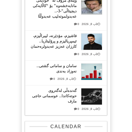
وێنەی مرۆڤ لە “خودێکی
مانابەخشەوە” بۆ “کاڵایەکی
دیجیتاڵی”-3-..
عەبدولموتەلیب عەبدوڵڵا
ئاب 8, 2026
0
فاشیزم، مۆدێرنە، لیبراڵیزم،
ئیمپریالیزم و پرۆلیتاریا..
کارزان عەزیز عەبدولرەحمان
ئاب 8, 2026
0
سامان و سامانی گشتی..
نەوزاد بەندی
ئاب 8, 2026
0
گەندەڵی لەگەروی
حوتەکاندا.. عوسمانی حاجی
مارف
ئاب 8, 2026
0
CALENDAR