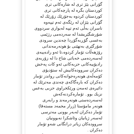
گۆرانی بێژ تری لە شارەكانی تری
كوردستان بگرە لە پارچەكانی تری
كوردستان كردوە بەجۆرێك زۆرێك لە
گۆرانی بێژان لە رێگەی ئەم تیپەوە
ناسران بەڵی ئەم تیپە لەبواری سردووی
شۆرشگێریشدا لە سەردەمی رژێمی
بەعسی گۆڕبەگۆڕدا چەندین سرودی
شۆرگێری بەنهێنی بۆ هونەرمەندانی
رۆژهەڵات تۆمار كردوە،تا ئەو رادەییەی
لەسەردەمی خەباتی شاخ دا لە زۆربەی
رادیۆییەكانی حزبەكانی ئەو كات پەخش
دەكران سروودەكانیش لە ستۆدیۆی
كۆمەڵەی هونەرەجوانەكانی رواندز تۆمار
دەكران كە بارەگاكەی چەندی مەترێك لە
دائیرەی ئەمەن ورێكخراوی حزبی بەعس
نزیك بوو.. تۆمارەكردنەكەش
لەسەردەستی هونەرمەند و رابەری
هونەر مامۆستا (زرار محمەد مستەفا)
تۆمار دەكران لەبەر بوونی مەترسی
لەسەر ژیانیان وئاشكرا نەبوونیان
سروودەكان زیاتر درانگانی شەو تۆمار
دەكران .