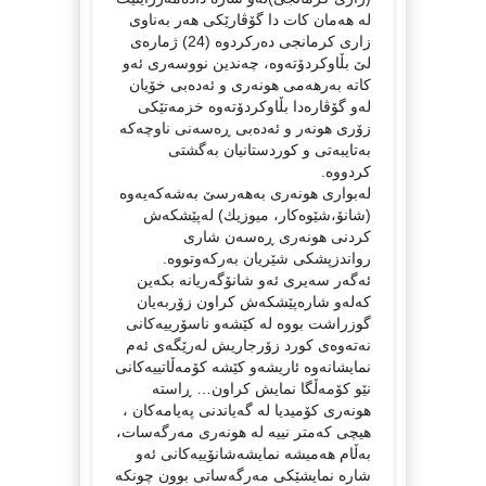
لە هەمان كات دا گۆڤارێكی هەر بەناوی
زاری كرمانجی دەركردوە (24) ژمارەی
لێ بڵاوكردۆتەوە، چەندین نووسەری ئەو
كاتە بەرهەمی هونەری و ئەدەبی خۆیان
لەو گۆڤارەدا بڵاوكردۆتەوە خزمەتێكی
زۆری هونەر و ئەدەبی ڕەسەنی ناوچەكە
بەتایبەتی و كوردستانیان بەگشتی
كردووە.
لەبواری هونەری بەهەرسێ بەشەكەیەوە
(شانۆ،شێوەكار، میوزیك) لەپێشكەش
كردنی هونەری ڕەسەن شاری
رواندزپشكی شێریان بەركەوتووە.
ئەگەر سەیری ئەو شانۆگەریانە بكەین
كەلەو شارەپێشكەش كراون زۆربەیان
گوزراشت بووە لە كێشەو ناسۆرییەكانی
نەتەوەی كورد زۆرجاریش لەرێگەی ئەم
نمایشانەوە ئاریشەو كێشە كۆمەڵاتییەكانی
نێو كۆمەڵگا نمایش كراون… ڕاستە
هونەری كۆمیدیا لە گەیاندنی پەیامەكان ،
هیچی كەمتر نییە لە هونەری مەرگەسات،
بەڵام هەمیشە نمایشەشانۆییەكانی ئەو
شارە نمایشێكی مەرگەساتی بوون چونكە