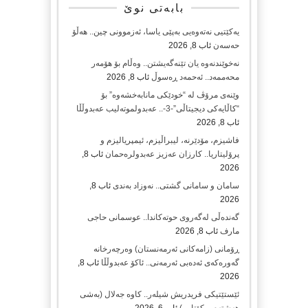
بابەتی نوێ
یەکێتیی نەتەوەیی بەپێی یاسا، ئەزموونی چین.. هەڵۆ
حەسەن
ئاب 8, 2026
نەخوێندنەوە یان تێنەگەیشتن.. وەڵام بۆ هۆمەر
محەممەد.. ئەحمەد ڕەسوڵ
ئاب 8, 2026
وێنەی مرۆڤ لە “خودێکی مانابەخشەوە” بۆ
“کاڵایەکی دیجیتاڵی”-3-.. عەبدولموتەلیب عەبدوڵڵا
ئاب 8, 2026
فاشیزم، مۆدێرنە، لیبراڵیزم، ئیمپریالیزم و
پرۆلیتاریا.. کارزان عەزیز عەبدولرەحمان
ئاب 8,
2026
سامان و سامانی گشتی.. نەوزاد بەندی
ئاب 8,
2026
گەندەڵی لەگەروی حوتەکاندا.. عوسمانی حاجی
مارف
ئاب 8, 2026
ڕۆمانی (زامه‌كانی ئەرمەنستان) وه‌رچه‌رخانه‌
گه‌وره‌كه‌ی ئه‌ده‌بی ئه‌رمه‌نی.. ئاكۆ عه‌بدوڵڵا
ئاب 8,
2026
ئێستێتیکی فریدریش شیلەر.. کاوە جەلال (بەشی