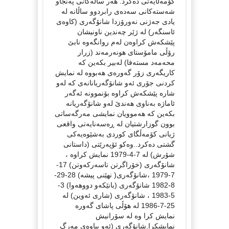
كۆمەڵایەتی دەكرد. هەر ساڵەكانی پەنجاو
شەستەكانی سەدەی رابردوو ساڵانە لە
یادی جەژنی نەورۆزدا شانۆگەری (كاوەی
ئاسنگەر) لە ژێر چەندین ناونیشان
پێشكەش كراوەن لەم روانگەوە نابێ
رۆڵی مامۆستای هونەرمەند (زرار
محەمەد مستەفا) لەبیر بكەین كە
كاریگەری زۆر گەورەی هەبووە لە نمایش
كردنی جۆری ئەو شانۆگەریانانەی كە لەو
شارە پێشكەش كراوە بۆنموونە ئەگەر
ئاماژە بەناوی هەندێ لەو شانۆگەریانە
بكەین كە هەموویان نمایشی مەرگەساتی
بوون گوزارشتیان لە ڕەسەنایەتی واقعی
ژیانی كۆمەڵگای كوردی بەشێوەیەكی
گشتی دەكرد..وەكو ئۆپەرێتی (داستانی
شۆرش) لە 7-4-1979 نمایش كراوە ،
شانۆگەری (خۆراگرتن تاسەركەوتن) 17-
7-1979 ،شانۆگەری( نهێنی پیشە) 28-29-
8-1982 شانۆگەری (بانێكەو دووهەوا) 3-
5-1983 ، شانۆگەری (شاری ئەوین) لە
25-7-1986 لە هۆڵی پاشای گەورە
نمایش كرا وە لە سۆرانیش
نمایشكرا.شانۆگەری (ئەو پیاوەی مەرگ