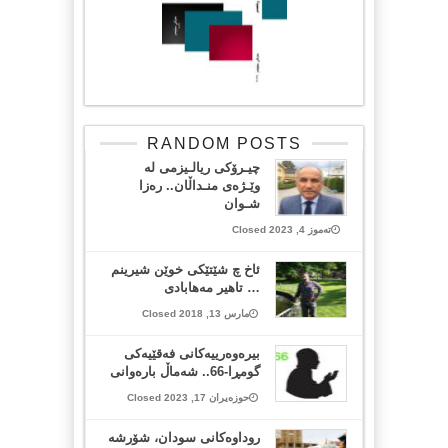
RANDOM POSTS
چیـرۆکی ریالـیزمی لە
وێـژەی منـداڵان.. رەزا
شـوان
تەموز 4, 2023 Closed
ئاخ چ شێتێکی خوێن شیرینم
… تاهیر مەهابادی
مارس 13, 2018 Closed
بیرەوەرییەکانی فەقێیەکی
گومڕا-66.. شەماڵ بارەوانی
حوزەیران 17, 2023 Closed
روداوەکانی سودان، شۆرشە