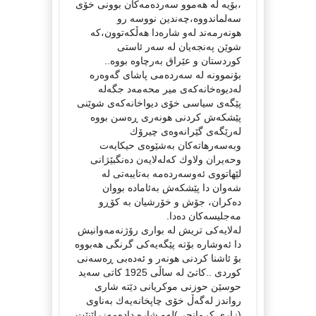
،بۆیە لە هەموو سەردەمەكان بوونی خۆی
سەلماندووە،چەندین نووسە رو
هونەرمەند لەو شارەدا هەڵكەتوون،كە
شوێن پەنجەیان لە سەر ئاستی
كوردستان و عێراق بەرچاوە بووە..
بۆنموونە لە سەردەمی پاشای گەوەرە
لەدیوەخانەكەی میر محەمەد جگەلە
پێگەی سیاسی خۆی دیواخانەكەی شوێنی
پێشكەش كردنی هونەری ڕەسن بووە
لەرێگەی گێرانەوەی چیرۆك
وبەسەرهاتەكان بەشێوەی حیكایەت
وحەیران ولاوك كەلەلایەن دەنگبێژانی
لێهاتووی ئەوسەردەمە بەتایبەتی لە
شەوان دا پێشكەش بەئامادە بووان
دەكران، جۆش و خۆرشیان بە كۆڕو
مەجلیسەكان دەدا.
لەلایەكی تریش لە بواری رۆژنەمەوانیش
دا ئەوشارە بۆتە پێگەیەكی گرنگی هەبووە
بۆ ئاشنا كردنی هونەر و ئەدەبی ڕەسەنی
كوردی ..كاتێ لە ساڵی 1925 كاتی سەید
حوسێن حوزنی موكریانی دێتە شاری
رواندز لەگەڵ خۆی چاپخانەیەك بەناوی
(زاری كرمانجی)لەو شارە دادەمەزراێنێت