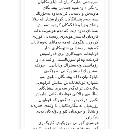
سروشتی شارەكەیان لە تابلۆیەكانیان
رەنگی داوەتەوە چەندین پیشانگای
هاوبەش و تایبەتی كرانەتەوە بەجۆرێك
سەرجەم پیشانگاكان گوزارشتیان لە دۆلأ
وشاخ وچیا و تاڤگەكان كردوە ئەمەش
بەمانای ئەوە دێت كە ئەم هونەرمەندانە
كارەیان لەسەر هونەری ڕەسەنی كوردی
كردوە…بێگومان ئەمە بەمانای ئەوە نایات
كە هونەرمەندانی شێوەكاری شار
قوتابخانە شێوەكاری تری فەرامۆش
كردبێت وەكو سوریالیستی و ئنتباعی و
رۆمانسی وئەبستراك ودادایی… چونكە
بەشێوەك لە شێوەكانی لە رێگەی
تابلۆكانیان دا لە پیشانگان تابلۆی لەو
شێوازە قوتابخانانەش نمایش كراوەن..
لەلایەكی تر ئەگەر سەیری پیشانگای
ساڵانەی چالاكی قوتابخانەكانی شاریش
بكەین درك بەوە دەكەین كە قوتابیان
زۆربەیان لە نیگارەكانیان دا وێنەی خەرەند
و بێخاڵ و جوندیان كێو و دۆڵەكان بەدی
دەكرێن .
هونەری گۆرانی موزیكیش كاریگەری
گەورەی خۆی هەبووە لە پێشكەش كردن