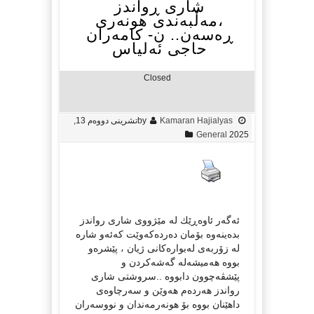
شاری ڕواندز
،مەڵبەندی هونەری
ڕەسەن.. ن- كامەران
حاجی ئەلیاس
Closed
Kamaran Hajialyas
by
تشرینی دووەم 13,
General
2025
ئەگەر ئاوەڕێك لە مێژووی شاری رواندز
بدەینەوە بۆمان دەردەكەوێت كەئەو شارە
لە زۆربەی لەبوارەكانی ژیان ، پێشرەو
بووە هەمیشەلە گەشەكردن و
پێشڤەچوون دابووە ..سروشتی شاری
رواندز هەردەم هەوێن و سەرچاوەی
داهێنان بووە بۆ هونەرمەندان و نووسەران