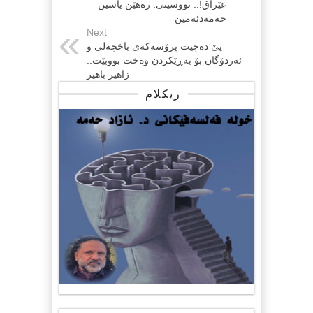
عێراق!.. نووسینی: رەهێن یاسین
حەمەدئەمین
Next
پێ دەچیت پرۆسەکەی باخچەلی و
ئەردۆگان بۆ بەڕێکردن وەخت بووبێت..
زاهیر باهیر
ریکلام