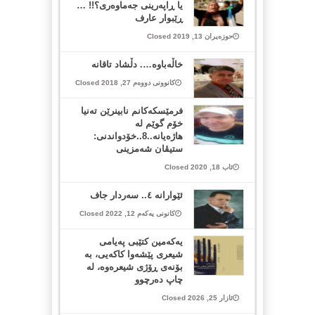
یا ڕاپەرینی جەماوەری؟!! …
ڕێبوار عارف
حوزەیران 13, 2019 Closed
خاڵه‌باوه‌…. دڵشاد تاقانه
کانوونی دووەم 27, 2018 Closed
فرمێسکەکانم نابینرێن تەنیا
خۆم گوێم لە
هاژەیانە..8..خۆدواندنی:
ستیڤان شەمزینی
ئاب 18, 2020 Closed
ئێوارانە ٤.. سەردار جاف
کانونی یەکەم 12, 2022 Closed
یەکەمین کتێبی پەیامی
شیعری پێشەوا کاکەیی، بە
بۆنەی ڕۆژی شیعرەوە، لە
چاپ دەرچوو
ئازار 25, 2026 Closed