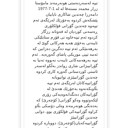
تیپە لەسەردەستی هونەرمەند مامۆستا
زرار محمەد مستەفا لە لە 1-7-1977
دامەزرا چەندین شاكاری نایابیان
پێشكەش كردوە بەجۆرێك لەرێگەی ئەم
تیپەوە چەندین گۆرانی فۆلكلۆری
ڕەسەنی كوردیان لە فەوتاند رزگار
كردوە ئەم تیپەخاوە نی فۆرم ستایلێكی
تایبەتی بەخۆی هەیە هەركاتی گوێ لە
بەرهەمێكی ئەم تپیە دەگرین دەزانین كە
ئەمە تیپی موزیكی پاشای گەورەیە.. ئەم
تیپە بەرهەمەكانی تایبەت نەبووە تەنیا بە
گۆرانیبژانی شاری رواندز بەڵكو لەسەر
ئاستی كوردستانی گەورە كاری كردوە
چەندین گۆرانیبێژی توانیویانە
گۆرانییەكانان لەرێگەی ئەم تیپە
بڵاوبكەنەوە بەجۆرێك هەندێ لە
گۆرانیەكان دەنگدانەوەیەكی زۆری
لێكەوتووە وەكو گۆرانی( كۆچەرێ) كە
بەدەنگی هونەرمەند وەلی دۆسكی بڵاو
كراوە گۆرانییەكی فۆلكۆری بوو، دوایی
چەندین گۆرانیبێژ
گۆرانییەكەیان(كۆچەرێ)، دووبارە كردوە