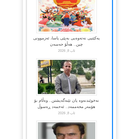
یەکێتیی نەتەوەیی بەپێی یاسا، ئەزموونی
چین.. هەڵۆ حەسەن
ئاب 8, 2026
نەخوێندنەوە یان تێنەگەیشتن.. وەڵام بۆ
هۆمەر محەممەد.. ئەحمەد ڕەسوڵ
ئاب 8, 2026