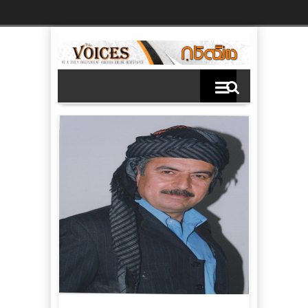
Ski
t
th
conten