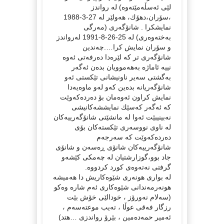
لێی ئەسڵەمێتەوە) لە رواندز
،سۆران،دهۆك، هەولێر لە 27-3-1988
نمایشكرا . شانۆگەری (مەرگی
بەختەوەری) لە 25-26-8-1991 لەرواندز
و سۆران نمایش كرا….چەندین
شانۆگەری تر كە لێرەدا دەرفەتی ئەوە
نییە ئاماژە بەهەموویان بدەن ئەگەر
بەگشتی سەیر ناونیشانی تێكستی ئەو
شانۆگەریانە بدەین كەو لەو ماوەیەدا
نمایش كراون ئەوەمان بۆ دەردەكەوێت
كە ئەگەر كەسێك نمایششەكانیشی
نەبینیبێت ئەوا لە مانشێتی شانۆگەرییەكان
لە ناوی نووسەری تێكستەكان بۆی
دەردەكەوێت كە سەرجەم
شانۆگەرییەكان شانۆی ڕەسەن و شانۆی
جاد بوو،گوزارشتیان لە چەمكی كێشەو
گرفتی نەتەوەی كورد كردووە.
لە بواری هونەری شێوەكاریش دا هەمیشە
هونەرمەندانی شێوەكاری ئەم شارە وەكو
(سەلام نەورۆز ، خودالێی خۆش بێت
رزگار فەقی عوڵا ، تەیب موعتەسەم ،
ئەمیر حمەدەمین ، بێرۆ رواندزی …هتد)