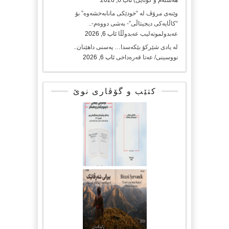
هەشتەم و کۆتایی)
ئاب 6, 2026
وێنەی مرۆڤ لە “خودێکی مانابەخشەوە” بۆ
“کاڵایەکی دیجیتاڵی”- بەشی دووەم-..
عەبدولموتەلیب عەبدوڵڵا
ئاب 6, 2026
لە یادی شێرکۆ بێکەسدا… پەسنی داهێنان..
نووسینی/ عەتا قەرەداخی
ئاب 6, 2026
کتێب و گۆڤاری نوێ