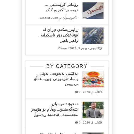
رۆمانی کرێمستی …
نووسەر: کەریم کاکە
حوزەیران 2, 2020 Closed
ڕاپەڕینەکەی ئێران لە
قۆناغێکی زۆر ناسکدایە..
زاهیر باهیر
کانوونی دووەم 9, 2026 Closed
BY CATEGORY
یەکێتیی نەتەوەیی بەپێی
یاسا، ئەزموونی چین.. هەڵۆ
حەسەن
ئاب 8, 2026
0
نەخوێندنەوە یان
تێنەگەیشتن.. وەڵام بۆ هۆمەر
محەممەد.. ئەحمەد ڕەسوڵ
ئاب 8, 2026
0