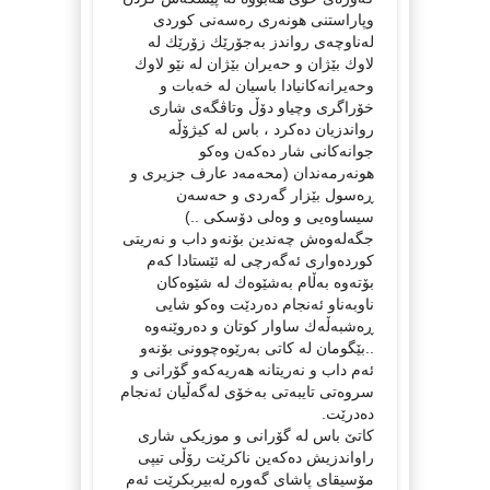
وپاراستنی هونەری رەسەنی كوردی
لەناوچەی رواندز بەجۆرێك زۆرێك لە
لاوك بێژان و حەیران بێژان لە نێو لاوك
وحەیرانەكانیادا باسیان لە خەبات و
خۆراگری وچیاو دۆڵ وتاڤگەی شاری
رواندزیان دەكرد ، باس لە كیژۆڵە
جوانەكانی شار دەكەن وەكو
هونەرمەندان (محەمەد عارف جزیری و
ڕەسول بێزار گەردی و حەسەن
سیساوەیی و وەلی دۆسكی ..)
جگەلەوەش چەندین بۆنەو داب و نەریتی
كوردەواری ئەگەرچی لە ئێستادا كەم
بۆتەوە بەڵام بەشێوەك لە شێوەكان
ناوبەناو ئەنجام دەردێت وەكو شایی
ڕەشبەڵەك ساوار كوتان و دەروێنەوە
..بێگومان لە كاتی بەرێوەچوونی بۆنەو
ئەم داب و نەریتانە هەریەكەو گۆرانی و
سروەتی تایبەتی بەخۆی لەگەڵیان ئەنجام
دەدرێت.
كاتێ باس لە گۆرانی و موزیكی شاری
راواندزیش دەكەین ناكرێت رۆڵی تیپی
مۆسیقای پاشای گەورە لەبیربكرێت ئەم