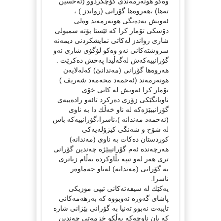
وەكو هونەرمەندی كۆچكردوو (تەحسین
تەها) ،هەروەها گۆرانی (رواندز ) ،
ئەویش بەدەنگی هونەرمەند وەلی
دۆسكی تۆمار كرا كە ئێستا بۆتە سمبولی
شاری رواندز لەكاتی نمایشكردنی دیمەنە
سروشتەكانی ئەو وەكو لۆگۆی شاری ئەو
گۆرانییەكەش لەگەڵیدا پەخش دەكرێت .
هەروەها گۆرانی (مەندانێ) كەلەلایەن
هونەرمەند (ئەحمەد محەمەد شەریف )
تۆمار كرا ئەویش لە كاتی خۆی
ناوبانگێكی زۆری دەركرد تائەو رادەییەی
گۆرانیبێژەكە لە ناو خەڵك دا بە ناوی
(ئەحمەد مەندانە )،ناسرا،گۆرانییەكە باس
لە شۆخ و شەنگی كیژۆلەیەكی
كوردستان دەكات بە ناوی (مەندانە)
هەرچەندە ئەم گۆرانیبێژە چەندین گۆرانی
تری هەر لەو تیپە بڵاوكردە بەڵام زیاتری
بە گۆرانی (مەندانە) لەناو جەماوەر
ناسرا.
یەكێك لە سیفەتەكانی تیپی موزیكی
پاشای گەورە ئەوبووە كە بەرهەمەكانی
تایبەت نەبوو تەنیا بە گۆرانی بێژانی شارە
كە یان ناوچەكە بەڵكو خزمەتی چەندین