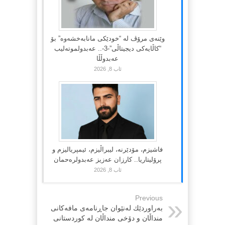
وێنەی مرۆڤ لە “خودێکی مانابەخشەوە” بۆ
“کاڵایەکی دیجیتاڵی”-3-.. عەبدولموتەلیب
عەبدوڵڵا
ئاب 8, 2026
فاشیزم، مۆدێرنە، لیبراڵیزم، ئیمپریالیزم و
پرۆلیتاریا.. کارزان عەزیز عەبدولرەحمان
ئاب 8, 2026
Previous
بەراوردێك لەنێوان جاڕنامەی مافەكانی
منداڵان و دۆخی منداڵان لە كوردستانی