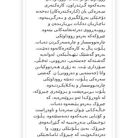
بەیـەکەوە گـرێـدراون، کارەکـتەری
سـەرەکی یان (کـارەکـتەرەکان) دەخەنە
دۆخـێکی بەرۆکگـیری و بـەرگـریـیەوە،
نـاچـاریـان دەکـات بـڕیـاربـدەن و
رووبـەڕووی دەرئەنجامەکانی ببنەوە.
چیرۆکەکە بەرەو رووداوێکی
چارەنووسساز و چارەسەرکـردن دەبـات.
پـڵـۆت پـاڵ بە کارەکتەرەکانەوە دەنێـت،
بەرەو گەشتێک تـێهـەڵـبکەن. لەوانەیە
گەشـتەکە جەستەیی، دەروونی، ئەقـڵی،
سـۆزداری بێـت. بە زۆری هـەردووکیانـن
واتا (جەستەیی و دەروونی) ن. گەشتی
سەرەکی پـڵـۆت، دەبێتە رووداوێکی
چارەنـووسساز و یەکـلایکـردنـەوە.
پڵـۆت بـڕبـڕەپشت و بـزوێنەری چـیرۆکە،
لە ناوەڕۆکـدا ئەو بـزوێنەرەیە، کە
چیرۆک بـەرەو پـێـشەوە دەبـات.
خـاڵـەکـانی نێـوان سەرەتـا و ناوەڕاست
و کۆتـایی بەیـەکەوە دەبەستێتەوە. پـڵـۆت
تـوخـمێکی بنـەڕەتـیـیە لە گـێڕانـەوەی
چـیرۆک. بەبێ پـڵـۆتـێکی روون، وا
دەردەکـەوێـت کە چـیرۆک ئـامـانجـێکی