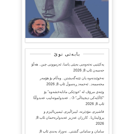
بابەتی نوێ
یەکێتیی نەتەوەیی بەپێی یاسا، ئەزموونی چین.. هەڵۆ
حەسەن
ئاب 8, 2026
نەخوێندنەوە یان تێنەگەیشتن.. وەڵام بۆ هۆمەر
محەممەد.. ئەحمەد ڕەسوڵ
ئاب 8, 2026
وێنەی مرۆڤ لە “خودێکی مانابەخشەوە” بۆ
“کاڵایەکی دیجیتاڵی”-3-.. عەبدولموتەلیب عەبدوڵڵا
ئاب 8, 2026
فاشیزم، مۆدێرنە، لیبراڵیزم، ئیمپریالیزم و
پرۆلیتاریا.. کارزان عەزیز عەبدولرەحمان
ئاب 8,
2026
سامان و سامانی گشتی.. نەوزاد بەندی
ئاب 8,