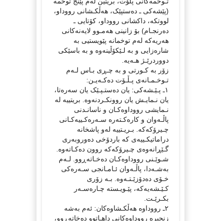
تـوخمەکانی پڵۆت، بریتین لەم پێنج توخمە
(پێشەکی ـ دەستپێک، هەڵکـشانی رووداو،
لووتکە، داکشانی رووداو، کۆتایی ـ
دەرنجـام) بۆ زانینی هەمـوو لایەنەکانی
هەریەکە لەم توخمانە پێویستیی بە
شارەزایی و بە لـێکۆڵینەوە و بە باسێکی
دووردرێـژ هـەیە.
زۆر بە کـورتی و بە چـڕی بـاس لـەم
تـوخـمـانەی پـڵـۆت دەکـەیـن:
١ـ پـێـشەکی: یان دەستـپـێک یان سەرەتا،
یان نـمایـش یان روونکـردنەوە. بریتییە لە
نـمایشی رووداوەکـان و ناسانـدنی
پاڵـەوان و کارەکـتەرە سـەرەکـییەکـانی
چـیرۆکەکە. بـریـتییە لەو پاشخانە
دراماتیکـییەی کە باردۆخی دەوروبەری
گـێڕانەوەی چـیرۆکەکە روون دەکـاتەوە.
شـوێـنی رووداوەکـان دەخـاتەڕوو. لـەم
بەشـەدا، پاڵـەوان ئـامـانجی سـەرەکی
خـۆی دەدۆزێـتـەوە. بـە زۆری
کـێـشەیەکە، پێـویـستە چـارەسـەر
بکـرێـت.
٢ـ رووداوە هەڵکـشاوەکان: ئەم بەشە
زنجیرە رووداوەکانی داهـاتوو دەخاتەڕوو،