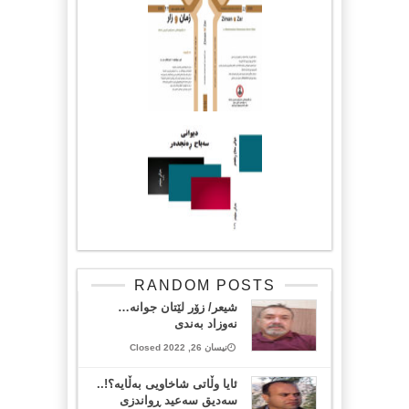
RANDOM POSTS
شیعر/ زۆر لێتان جوانە…
نەوزاد بەندی
نیسان 26, 2022 Closed
ئایا وڵاتی شاخاویی بەڵایە؟!..
سەدیق سەعید ڕواندزی