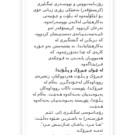
رۆژنـامەنـووس و نووسـەری ئینگـلیزی
(کریستۆڤەر) بەشێکی زۆری ژیـانی خۆی
بـۆ لـێکۆڵینەوە لە بـڵۆت و چـۆنیەتی
بەکارهـێنانی لەلایەن نووسەرانەوە،
تەرخان کردووە. کریستۆڤەر ئەو
تایبـەتمەنـدییـانەی دەستـنیـشان کردووە،
کە نـزیکـن لە گـشتگـیری لە
بەکارهـێنانیانـدا، بە پشتبەستن بەو جـۆرە
کارەی کە تێدا دەدۆزرێنەوە، کە
هەموویـان پابەنـدن بە قـوچکەی
فـرێـیتـاگەوە.
لە نێـوان چـیرۆک و پـڵـۆتـدا:
چـیرۆک و پـڵـۆت هەردووکیان، زنجیرەی
رووداوەکان لەخـۆدەگـرن. بەڵام لە
چیرۆکـدا، پێویست ناکات رووداوەکان
پەیـوەنـدییان بەیـەکەوە هـەبێـت. بەڵام لە
پـڵـۆتدا، پێویـستە پەیـوەنـدییـان بەیەکەوە
هـەبێـت.
رۆمـاننـوسی ئینگـلیـزی (ئی. ئـێـم.
فـۆرسـتەر) بە باشـتریـن شـێوە دەڵـێـت:
“شـا مـرد، پـاشـان شـاژنـیـش مـرد”.
ئەمـە چـیرۆکـە.