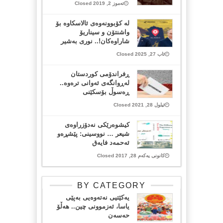
تەموز 2, 2019 Closed
لە کۆبوونەوەی ئالاسکاوە بۆ
واشنتۆن و سیناریۆ
شاراوەکان!.. نوری بەشیر
ئاب 27, 2025 Closed
ڕفراندۆمی كوردستان
له‌ڕوانگه‌ی ئه‌وانی تره‌وه‌..
ڕه‌سوڵ بۆسكێنی
ئیلول 28, 2021 Closed
كيشوەرێكی نەدۆزراوەی
شیعر … نووسینی: پێشڕه‌و
ئه‌حمه‌د فایەق
کانونی یەکەم 28, 2017 Closed
BY CATEGORY
یەکێتیی نەتەوەیی بەپێی
یاسا، ئەزموونی چین.. هەڵۆ
حەسەن