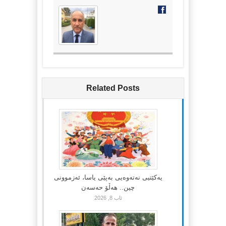
Related Posts
یەکێتیی نەتەوەیی بەپێی یاسا، ئەزموونی
چین.. هەڵۆ حەسەن
ئاب 8, 2026