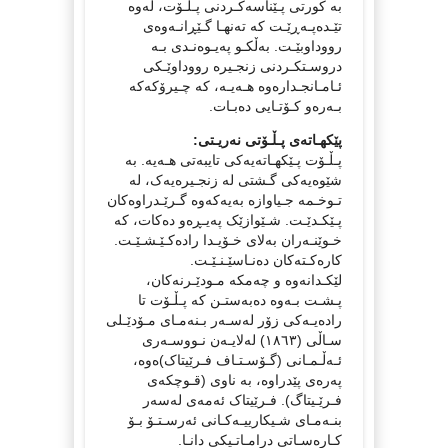
بە کورتی پـێناسەکـردنی پـڵـۆت، لەوە
تێـدەپـەڕێـت کە تەنهـا گـێڕانـەوەی
رووداوبێـت. بەڵکـو پەیـوەنـدی بـە
دروسـتکـردنی زنجـیرە رووداوێـکی
ئـامـانجـدارەوە هـەیـە، کە چـیرۆکەکە
بـەرەو کـۆتـایی دەبـات.
پێکهـاتەی پـڵـۆتی نەریـتی:
پـڵـۆت پـێکهـاتەیەکی تایبەتی هـەیە. بە
شێوەیەکی گـشتی لە زنجـیرەیەک، لە
تـوخـمە جـیاوازە بەیەکەوە گـرێـدراوەکان
پـێکـدێـت. شـێوازێک پەیـڕەو دەکات، کە
خـوێنـەران بەلای خـۆیـدا رادەکـێـشـێـت.
کارەکـتەکان دەنـاسێـنـێـت.
لێکـدانەوە و چەمکە مـودێـرنەکان،
پـشـت بـەوە دەبەستـن کە پـڵـۆت تا
رادەیـەکی زۆر لەسـەر بـنەمـای مـۆدێـلی
سـاڵی (١٨٦٣) لەلایـەن نـووسـەری
ئـەڵـمـانی (گـۆسـتـاف فـرێیتاک)ەوە،
پەرەی پێدراوە، بە ناوی (قـوچکەی
فـرێـيتاگ). فـرێیتاک ئەمەی لەسەر
بنـەمـای شـیکارییـەکـانی ئەرسـتـۆ بـۆ
کـارەسـاتی درامـاتـیکی دانـا.