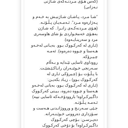
(کەس هـۆی مـردنـەکەی شـاژنی
نـەزانی)
“شـا مـرد، پـاشـان شـاژنیـش بە خـەم و
پـەژارەوە مـرد”. ئـەمـەیـان پـڵـۆتـە.
(هـۆی مـردنەکـەی زانـرا.. کە شـاژن
بەهـۆی خەمخـواردی بۆ شای هاوسەری
مرد و سەرینـایـەوە).
(ئـاری لە کەرکـووک بـوو. بەیـانی لەخـەو
هـەستا و چـووە دەرەوە). ئەمـە
چـیـرۆکە.
رووداوی ئاسایی تێـدایە و بـەڵام
سـەرنجی خـوێنـەران رانـاكـێـشێـت.
با پـڵـۆت بـۆ (چـیرۆکی ئـاری لە
کەرکـووک بـوو) ، زیـاد بکەیـن:
(ئـاری لە کەرکـووک بـوو، بەیانی لەخـەو
هـەستا و چـووە دەروە، بـیـنی کەرکـووک
داگـیرکـراوە! باروودۆخـەکە ئاسایی نییە)
ئـەمـە پـڵـۆتـە.
جـێی سـەرنـج و ورووژانـدنی هـەست و
سـۆزداری دەروونی خـوێـنـەرانە.
دەپـرسـن: بـۆچی کەرکـووک
داگـیرکـراوە؟ بۆ دۆخی کەرکـووک