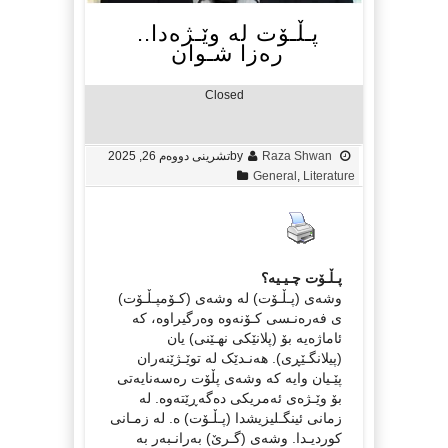
پـڵـۆت لە وێـژەدا..
رەزا شـوان
Closed
Raza Shwan
by
تشرینی دووەم 26, 2025
General
,
Literature
پـڵـۆت چـیـيە؟
وشەی (پـڵـۆت) لە وشەی (کـۆمپـڵـۆت)
ی فەرەنـسی کـۆنەوە وەرگیراوە، کە
ئاماژەیە بۆ (پلانێکی نهـێنی) یان
(پیلانگـێڕی). هه‌نـدێک لە توێـژێنەران
پێـیان وایە کە وشەی پڵۆت رەسەنایەتی
بۆ وێـژەی ئەمریکی دەگەڕێتەوە. لە
زمانی ئینگـلیزیشدا (پـڵـۆت) ە. لە زمـانی
کوردیـدا. وشەی (گـرێ) بەرانـبەر بە