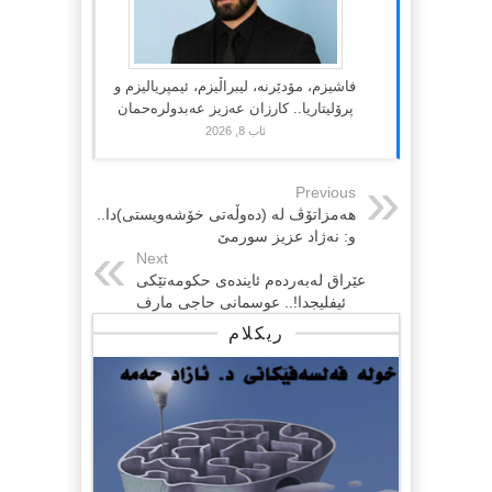
فاشیزم، مۆدێرنە، لیبراڵیزم، ئیمپریالیزم و
پرۆلیتاریا.. کارزان عەزیز عەبدولرەحمان
ئاب 8, 2026
Previous
هه‌مزاتۆڤ له‌ (ده‌وڵه‌تی خۆشه‌ویستی)دا..
و: نه‌ژاد عزیز سورمێ
Next
عێراق لەبەردەم ئایندەی حکومەتێکی
ئیفلیجدا!.. عوسمانی حاجی مارف
ریکلام