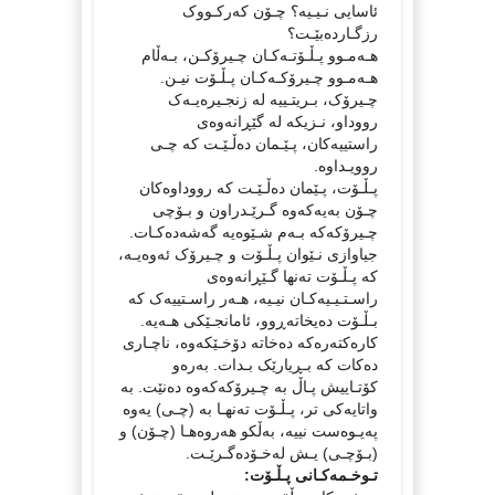
ئاسایی نـیـیە؟ چـۆن کەرکـووک
رزگـاردەبێـت؟
هـەمـوو پـڵـۆتـەکـان چـیرۆکـن، بـەڵام
هـەمـوو چـیرۆکـەکـان پـڵـۆت نیـن.
چـیرۆک، بـریتـییە لە زنجـیرەیـەک
رووداو، نـزیکە لە گێڕانەوەی
راستییەکان، پـێـمان دەڵـێـت کە چـی
روویـداوە.
پـڵـۆت، پـێمان دەڵـێـت کە رووداوەکان
چـۆن بەیەکەوە گـرێـدراون و بـۆچی
چـیرۆکەکە بـەم شـێوەیە گەشەدەکـات.
جیاوازی نـێوان پـڵـۆت و چـیرۆک ئەوەیـە،
کە پـڵـۆت تەنها گـێڕانەوەی
راسـتـیـیەکـان نیـیە، هـەر راسـتییەک کە
بـڵـۆت دەیخاتەڕوو، ئامانجـێکی هـەیە.
کارەکتەرەکە دەخاتە دۆخـێکەوە، ناچـاری
دەکات کە بـڕیارێک بـدات. بەرەو
کۆتـاییش پـاڵ بە چـیرۆکەکەوە دەنێت. بە
واتایەکی تر، پـڵـۆت تەنهـا بە (چـی) یەوە
پەیـوەست نییە، بەڵکو هەروەهـا (چـۆن) و
(بـۆچـی) یـش لەخـۆدەگـرێـت.
تـوخـمەکـانی پـڵـۆت: