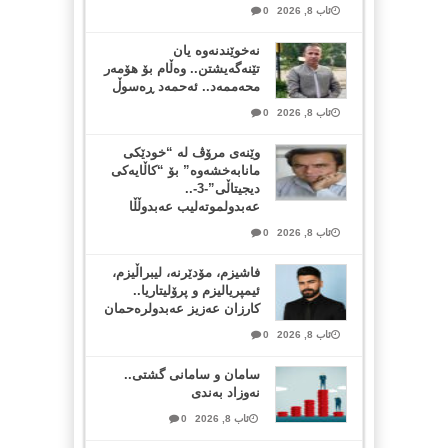
ئاب 8, 2026
0
نەخوێندنەوە یان
تێنەگەیشتن.. وەڵام بۆ هۆمەر
محەممەد.. ئەحمەد ڕەسوڵ
ئاب 8, 2026
0
وێنەی مرۆڤ لە “خودێکی
مانابەخشەوە” بۆ “کاڵایەکی
دیجیتاڵی”-3-..
عەبدولموتەلیب عەبدوڵڵا
ئاب 8, 2026
0
فاشیزم، مۆدێرنە، لیبراڵیزم،
ئیمپریالیزم و پرۆلیتاریا..
کارزان عەزیز عەبدولرەحمان
ئاب 8, 2026
0
سامان و سامانی گشتی..
نەوزاد بەندی
ئاب 8, 2026
0