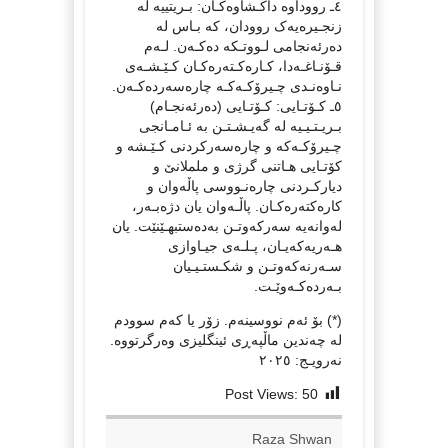
٤ـ رووداوە داکـشاوەکـان: بـریتییە لە
زنجـیرەیەک روودان، کە بـاس لە
دەرئەنجامی لـووتـکە دەکـەن. لـەم
قـۆنـاغـەدا، کـارەکـتەرەکـان کـێـشـەی
نـاوەنـدی چـیرۆکـەکـە چارەسەردەکـەن.
٥ـ کـۆتـایی: کـۆتـایی (دەرئەنجـام)
بـریـتـیـیە لە گەیـشـتـن بە ئـامـانجی
چـیرۆکـەکە و چارەسەرکردنی کـێـشە و
کۆتـایی هـاتنی گرژی و ململانێ و
دیارکـردنی چارەنـووسی پاڵەوان و
کارەکتەرەکـان. پاڵـەوان یان دژەبـەر،
لەوانەیە سەرکەوتـن بەدەستبهـێنێت. یان
هـەریەکەیـان، پـلـەی جیـاوازی
سـەرنەکەوتـن و شکـستـیـیان
بـەردەکـەوێـت.
(*) بۆ ئەم نووسینەم. زۆر یا کەم سوودم
لە چەندین ماڵپەڕی ئینگلیزی وەرگرتووە.
نەرویـج: ٢٠٢٥
Post Views:
50
Raza Shwan