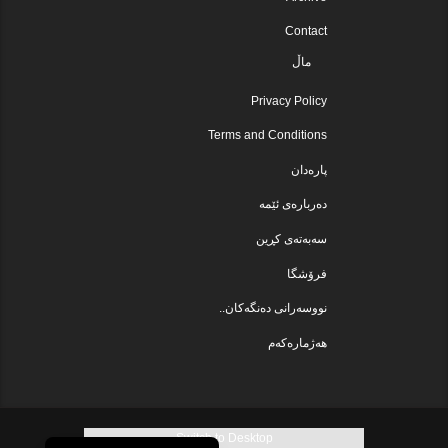
Contact
ماڵ
Privacy Policy
Terms and Conditions
پارەدان
دەربارەی ئێمە
سەبەتەی کڕین
فرۆشگا
نووسەرانی دەنگەکان..
هەژمارەکەم
Switch to Desktop