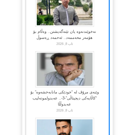
نەخوێندنەوە یان تێنەگەیشتن.. وەڵام بۆ
هۆمەر محەممەد.. ئەحمەد ڕەسوڵ
ئاب 8, 2026
وێنەی مرۆڤ لە “خودێکی مانابەخشەوە” بۆ
“کاڵایەکی دیجیتاڵی”-3-.. عەبدولموتەلیب
عەبدوڵڵا
ئاب 8, 2026