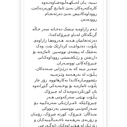
نـیـیە، یـان لەیـکهـەڵـوەشـاوەتـەوە.
کارەکتەرەکان بەبێ ئامانـج گوزەردەکەن،
رووداوەکانـیش بەبێ دەرئەنجـام
روودەدەن.
ئـەم زاراوەیە تیـشک دەخـاتە سەر خـاڵە
گرنگەکان لەنـاو چـیرۆکەکەدا،
دەرئەنجامیان هـەیە. هـەروەهـا زاراوەی
پڵـۆت، دەتـوانێـت کردارێک بێت، وەک
بەشێک لە پـیشەی نووسـین. ئاماژەیە بۆ
داڕشتن و رێـکخـستنی رووداوەکـانی
چـیرۆکەکانی نووسـەران.
سەیـر نیـیە کە بە درێـژایی سـەدەکان،
پـڵـۆت لە بەرهـەمە وێـژەیـیە
بـێشوومـارەکانـدا بەکارهاتووە. زۆر جار
پڵـۆت ئاماژەیە بۆ پوخـتەیەکی گـێڕانەوە
یان کورتکردنەوەیەک لە چـیرۆک.
پـڵـۆت نهـێنی سەرکەوتنی هـەر
چـیرۆکـێکە. ئامـرازێـکی سەرەکـییە بـۆ
سـەرکەوتـنی نووسینی پەرتـووکی
منـداڵان: چـیرۆک، کورتە چیرۆک، رۆمـان
و زۆربەی بەرهـەمە ناخـەیـاڵـیـیەکـان و
زۆرێـک لە هـۆنـراوەکـان (ئەگـەرچی