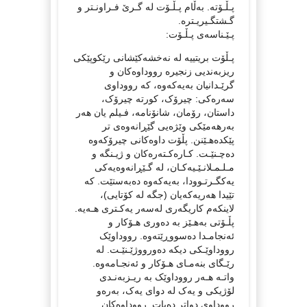
پـڵـۆتە. بەڵام پـڵـۆت لە گـرێ فـراونـتر و
گـشتگـیریـترە.
پـێـناسەی پـڵـۆت:
پـڵۆت بریتییە لە نەخشەکێشانی رێکوپێکی
ریزبەندیی زنجیرە رووداوەکان و
گرێـدانیان بەیەکەوە، کە رووداوی
سەرەکی: چیرۆک، کورتە چیرۆک،
داستان، رۆمان، شانۆنامە، فـیلم یان هەر
بەرهەمێکی وێژەیی گێڕانەوەی تر
پێکدەهـێنن. پڵۆت داوەکانی چیرۆکەوە
دەچـنێـت. کـارەکـتەرەکان و ژیـنگە و
مـلـمـلانـێـیەکـان، لە گـێڕانەوەیەکی
یەکگـرتـوودا، بەیەکەوە دەبەستێت. کە
تێیدا هەریەکەیان (جگە لە کۆتایی)،
لاینکەم کاریگەری لەسەر یەکـتری هـەیە.
پڵـۆتی بەهـێز بە دەوری هـۆکار و
ئەنجامـدا دەسووڕێتەوە. رووداوێک
رووداوێـکی دیکە دەورووژێـنێـت. لە
رێـگای بنەمـای هـۆکار و ئەنجـامەوە.
واتـە هـەر رووداوێک بە ریـزبەنـدی
لۆژیکی و یەک لە دوای یەک، بەرەو
رووداوی دواتر دەبات. رووداوەکان