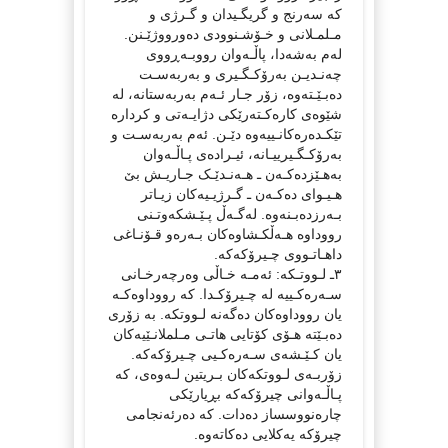
کە سەرنج و گریگـیدان و گـرژی و
مـلمـلانی و خـۆشـنوودی دەورووژێـنن.
لەم بەشەدا، پاڵـەوان رووبـەڕووی
چەنـدیـن بەرۆکـگـیری و بەربەسـت
دەبـێـتەوە، زۆر جـار ئـەم بەربەستانە، لە
شێوەی کارەکـتەرێکی دژایـەتی و کردارە
تێکـدەرەکانـییەوە دێـن. ئەم بەربەسـت و
بەرۆکـگـیرییـانە، ئیـرادەی پـاڵـەوان
بەهـێزدەکـەن ـ هـەنـدێـک جـاریـش بێ
هـیـوای دەکـەن ـ گـرژیـیەکان زیـاتر
بـەرزدەبـنەوە. لەگـەڵ پـێـشکەوتـنی
رووداوە هـەڵکـشاوەکان بـەرەو قـۆنـاغی
داهـاتـووی چـیرۆکەکە.
٣ـ لـووتـکە: ئەمـە خـاڵی وەرچەرخـانی
سـەرەکـییە لە چـیرۆکـدا. کە رووداوەکـە
یان رووداوەکان دەگەنە لـووتکە. بە زۆری
دەبـێتە هـۆی کۆتایی هاتـی مـلملانـێیەکان
یان کـێـشەی سـەرەکـیی چـیرۆکەکە.
زۆربـەی لـووتکەکان بـریتین لـەوەی، کە
پـاڵـەوانی چیرۆکەکە بڕیارێکی
چارەنووسساز دەدات. کە دەرئەنجامی
چیرۆکە یەکلایی دەکاتەوە.