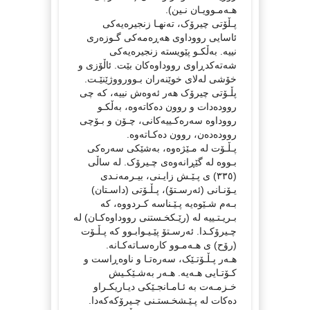
هـەمـوویـان نـین).
پـڵۆتی چیرۆک، تەنهـا زنجیرەیەکی
ئاسایی رووداوی هەڕەمەکی گـوزەری
نییە. بەڵکـو پێویستە زنجیرەیەکی
شەتەکدڕاوی رووداوەکان بێت. ئاڵۆزی و
خۆشی لەلای خوێنەران بـوورووژێنێـت.
پڵـۆتی چیرۆک هەر ئەوەش نییە، کە چی
روودەدات و روون دەکاتەوە، بەڵکـو
رووداوە سەرەکـییەکانی، چـۆن و بـۆچی
روودەدەن، روون دەکـاتەوە.
پـڵـۆت لە مـێژەوە، بەشێکی سەرەکی
بـووە لە گێڕانەوەی چـیرۆک. لە ساڵی
(٣٣٥) ی پـێـش زایـنی، بیـرمەنـدی
یـۆنـانی (ئەرسـتۆ)، پـڵـۆتی (داسـتان)
بـەم شـێوەیە پـێـناسە کـردووە، کە
بـریـتـییە لە (رێـکخـستنی رووداوەکـان) لە
چـیرۆکـدا. ئەرسـتۆ پێـیـوابـوو کە پـڵـۆت
(رۆح) ی هـەمـوو کارەسـاتەکـانە.
هـەر پـڵـۆتـێک، سەرەتـا و ناوەڕاست و
کـۆتـایی هـەیە. هـەر بەشـێکـیش
خـزمـەت بە ئـامـانجـێکی دیـاریکـراو
دەکات لە پـێـشخـستـنی چـیرۆکەکەدا.