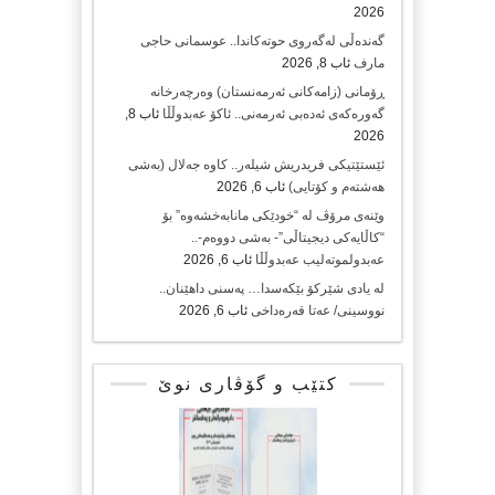
2026
گەندەڵی لەگەروی حوتەکاندا.. عوسمانی حاجی
مارف
ئاب 8, 2026
ڕۆمانی (زامه‌كانی ئەرمەنستان) وه‌رچه‌رخانه‌
گه‌وره‌كه‌ی ئه‌ده‌بی ئه‌رمه‌نی.. ئاكۆ عه‌بدوڵڵا
ئاب 8,
2026
ئێستێتیکی فریدریش شیلەر.. کاوە جەلال (بەشی
هەشتەم و کۆتایی)
ئاب 6, 2026
وێنەی مرۆڤ لە “خودێکی مانابەخشەوە” بۆ
“کاڵایەکی دیجیتاڵی”- بەشی دووەم-..
عەبدولموتەلیب عەبدوڵڵا
ئاب 6, 2026
لە یادی شێرکۆ بێکەسدا… پەسنی داهێنان..
نووسینی/ عەتا قەرەداخی
ئاب 6, 2026
کتێب و گۆڤاری نوێ