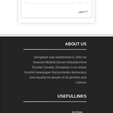
« تەموز
ABOUT US
Dengekan was established in 2002 by
Nawzad Medhat (Goran Abdullah) from
Toronto Canada. Dengekan is an online
Kurdish newspaper that promotes democracy
and equality for people of all genders and
cultures.
USEFULLINKS
Archive