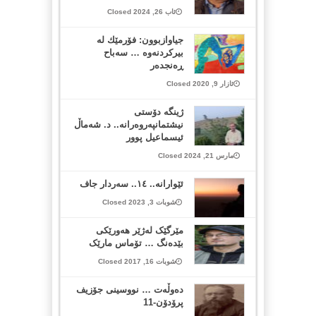
ئاب 26, 2024 Closed
جیاوازبوون: فۆرمێك له‌
بیركردنه‌وه‌ … سه‌باح
ڕه‌نجده‌ر
ئازار 9, 2020 Closed
ژینگە دۆستی
نیشتمانپەروەرانە.. د. شەماڵ
ئیسماعیل پوور
مارس 21, 2024 Closed
ئێوارانە.. ١٤.. سەردار جاف
شوبات 3, 2023 Closed
مێرگێک لەژێر هەورێکی
بێدەنگ … تۆماس مارێک
شوبات 16, 2017 Closed
دەوڵەت … نووسینی جۆزیف
پرۆدۆن-11