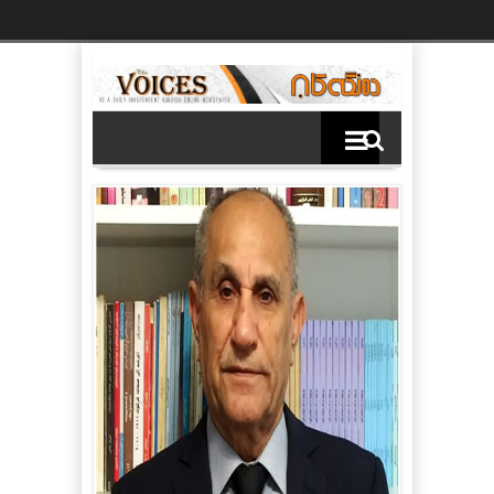
Ski
t
th
conten