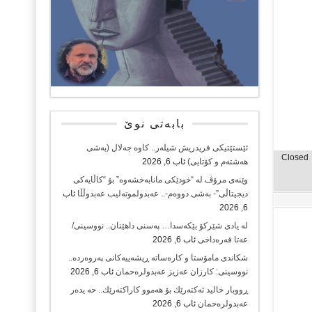
بابەتی نوێ
ئێستێتیکی فریدریش شیلەر.. کاوە جەلال (بەشی
Closed
هەشتەم و کۆتایی)
ئاب 6, 2026
وێنەی مرۆڤ لە “خودێکی مانابەخشەوە” بۆ “کاڵایەکی
دیجیتاڵی”- بەشی دووەم-.. عەبدولموتەلیب عەبدوڵڵا
ئاب
6, 2026
لە یادی شێرکۆ بێکەسدا… پەسنی داهێنان.. نووسینی/
عەتا قەرەداخی
ئاب 6, 2026
شکاندی مامۆستا و کارەساتە ڕیشەییەکانی پەروەردە..
نووسینی: کارزان عەزیز عەبدولرەحمان
ئاب 6, 2026
ڕووبار خالید ئەكتەرێك بۆ هەموو كاراكتەرێك.. حه یدەر
عەبدولرەحمان
ئاب 6, 2026