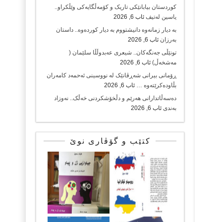
کوردستان بیابانێکی تاریک و کۆمەڵگایەکی وێڵکراو..
یاسین لەتیف
ئاب 6, 2026
بە دیار زمانەوە دانیشتووم بە دیار کوردەوە.. داستان
بەرزان
ئاب 6, 2026
تونێڵی جەنگەکان.. شیعری عەبدوڵڵا سلێمان (
مەشخەڵ)
ئاب 6, 2026
ڕۆمانی بیرانی شەڕڤانێک لە نووسینی ئەحمەد کامەران
بڵاودەکرێتەوە …
ئاب 6, 2026
دەسەڵاتدارانی هەرێم و دڵخۆشکردنی خەڵک.. نەوزاد
بەندی
ئاب 6, 2026
کتێب و گۆڤاری نوێ