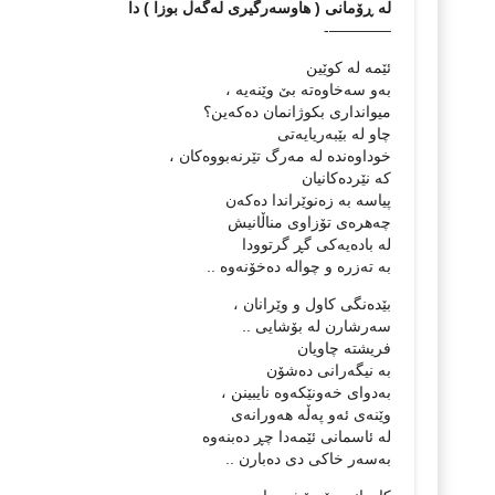
له‌ ڕۆمانی ( هاوسه‌رگیری له‌گه‌ڵ بوزا ) دا
————-
ئێمه‌ له‌ كوێین
به‌و سه‌خاوه‌ته‌ بێ وێنه‌یه‌ ،
میوانداری بكوژانمان ده‌كه‌ین؟
چاو له‌ بێبه‌ریایه‌تی
خوداوه‌نده‌ له‌ مه‌رگ تێرنه‌بووه‌كان ،
كه‌ نێرده‌كانیان
پیاسه‌ به‌ زه‌نوێراندا ده‌كه‌ن
چه‌هره‌ی تۆزاوی مناڵانیش
له‌ باده‌یه‌كی گڕ گرتوودا
به‌ ته‌زره‌ و چواله‌ ده‌خۆنه‌وه‌ ..
بێده‌نگی كاول و وێرانان ،
سه‌رشارن له‌ بۆشایی ..
فریشته‌ چاویان
به‌ نیگه‌رانی ده‌شۆن
به‌دوای خه‌ونێكه‌وه‌ نایبینن ،
وێنه‌ی ئه‌و په‌ڵه‌ هه‌ورانه‌ی
له‌ ئاسمانی ئێمه‌دا چڕ ده‌بنه‌وه‌
به‌سه‌ر خاكی دی ده‌بارن ..