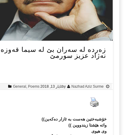
زه‌رده‌ له‌ سه‌ران بێ له‌ سیما قه‌وزه
نه‌ژاد عزیز سورمێ
Nazhad Aziz Surme
by
ئایار 13, 2018
Poems
,
General
خۆشبه‌ختین هه‌ست به‌ ئازار ده‌كه‌ین))
واته‌ هێشتا زیندووین ))
وی هیوی