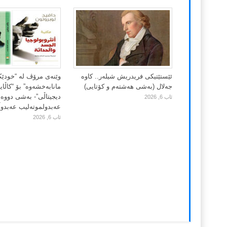
ئێستێتیکی فریدریش شیلەر.. کاوە
وێنەی مرۆڤ لە “خودێ
جەلال (بەشی هەشتەم و کۆتایی)
مانابەخشەوە” بۆ “کاڵا
دیجیتاڵی”- بەشی دووەم
ئاب 6, 2026
عەبدولموتەلیب عەبدوڵڵ
ئاب 6, 2026