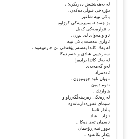
له‌ به‌هه‌شتیش ده‌ربكرێ ،
دۆزه‌خی قبوڵی ده‌كه‌ن .
باكی نییه‌ شاعیر
بۆ چه‌ند ئه‌ستێره‌یه‌كی كوژاوه
یا ئێواره‌یه‌كی كه‌یل
ئاو و هه‌وای لێ ببڕن .
ئاوازی مه‌ست باكی نییه‌
له‌ یه‌ك كاتدا به‌سه‌ر پێخه‌فی بێ چاره‌ییه‌وه‌ ،
سه‌رجێیی شادی و خه‌م ده‌كا ..
له‌ یه‌ك كاتدا براده‌ر!
له‌و گه‌مه‌یه‌ی
ئاده‌مزاد
ناویان ناوه‌ جووتبوون ،
نقوم ده‌بێ ..
هاوارێك ،
له‌ ڕه‌نگی زه‌ردهه‌ڵگه‌ڕاو و
سیمای قه‌وزه‌دارمانه‌وه‌
باڵدار ئاسا
ئازاد .. شاد
ئاسمان ته‌ی ده‌كا ..
دوور نییه‌ ڕۆحمان
بێدار بكاته‌وه‌ ..