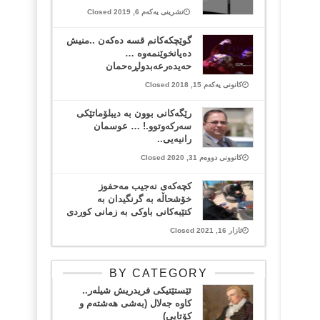
تشرینی یەکەم 6, 2019 Closed
گوێچكه‌كانم قسه‌ ده‌كه‌ن ..منیش
ده‌یانخوێنمه‌وه‌ …
حه‌یده‌رعه‌بدولڕه‌حمان
کانونی یەکەم 15, 2018 Closed
رێگه‌كانی بوون به‌ دیبلۆماتێكی
سه‌ركه‌وتوو.! … عوسمان
رانیه‌یی..
کانوونی دووەم 31, 2020 Closed
کچەکەی نەجیب مەحفوز
خۆشحاڵە بە گرنگیدان بە
کتێبەکانی باوکی بە زمانی کوردی
ئازار 16, 2021 Closed
BY CATEGORY
ئێستێتیکی فریدریش شیلەر..
کاوە جەلال (بەشی هەشتەم و
کۆتایی)