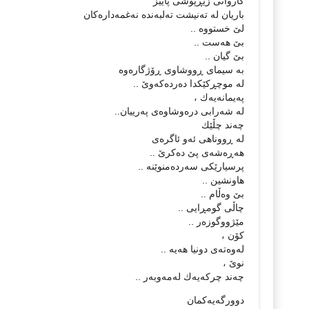
كاروانی زێڕپۆشی پاییز
باریان له‌ ته‌نیشت ته‌لبه‌نده‌ نه‌غمه‌داره‌كان
لێ خستووه‌ ..
بێ هه‌‌ست ..
بێ گیان ..
به‌ سیمای ڕووشاوی ڕۆژگاره‌وه‌
له‌ موچڕكێكدا ده‌رده‌كه‌وێ ..
په‌یمانه‌یه‌ك ،
له‌ شه‌رابی دره‌وشاوه‌ی په‌رییان..
چه‌ند چڵێك
له‌ ڕووناهی ئه‌و ئاگره‌ی
هه‌‌ڕه‌شه‌ی پێ ده‌كرێ ..
پرسیارێكی سه‌رده‌منوێنه‌ ..
هاونشین ..
بێ وه‌ڵام ..
چاڵی گومڕایی ..
مێژووگوزه‌ر ..
كۆن ،
له‌وه‌ته‌ی دونیا هه‌یه‌ ..
نوێ ،
چه‌ند چركه‌یه‌ك له‌مه‌وبه‌ر ..
دوورگه‌یه‌كمان