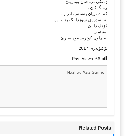
ژه‌نگی دره‌ختان بوه‌رێنێ
ڕه‌نگه‌كان ،
كه‌ شه‌ویان به‌سه‌ر دادراوه‌
به‌ به‌نده‌ری سۆزدا بگه‌ڕێنێته‌وه‌
كژێك دا بێ
نیشتمان
به‌ چاوی كوێریشه‌وه‌ ببینرێ .
ئۆكتۆبه‌ری 2017‌‌
Post Views:
66
Nazhad Aziz Surme
Related Posts