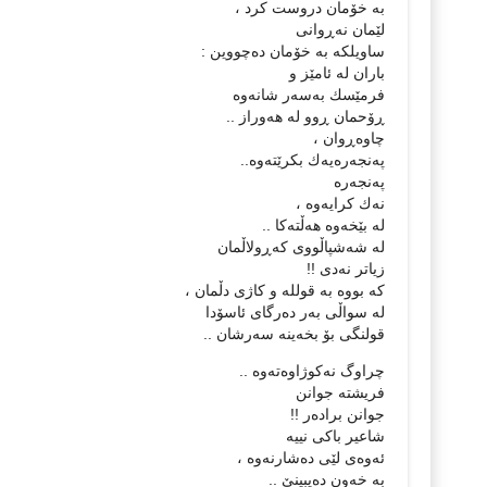
به‌ خۆمان دروست كرد ،
لێمان نه‌ڕوانی
ساویلكه‌ به‌ خۆمان ده‌چووین :
باران له‌ ئامێز و
فرمێسك به‌سه‌ر شانه‌وه
ڕۆحمان ڕوو له‌ هه‌وراز ..
چاوه‌ڕوان ،
په‌نجه‌ره‌یه‌ك بكرێته‌وه‌..
په‌نجه‌ره‌
نه‌ك كرایه‌وه‌ ،
له‌ بێخه‌وه‌ هه‌ڵته‌كا ..
له‌ شه‌شپاڵووی كه‌ڕولاڵمان
زیاتر نه‌دی !!
كه‌ بووه‌ به‌ قولله‌ و كاژی دڵمان ،
له‌ سواڵی به‌ر ده‌رگای ئاسۆدا
قولنگی بۆ بخه‌ینه‌ سه‌رشان ..
چراوگ نه‌كوژاوه‌ته‌وه‌ ..
فریشته‌ جوانن
جوانن براده‌ر !!
شاعیر باكی نییه‌
ئه‌وه‌ی لێی ده‌شارنه‌وه‌ ،
به‌ خه‌ون ده‌یبینێ ..