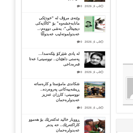
ئاب 6, 2026
0
وێنەی مرۆڤ لە “خودێکی
مانابەخشەوە” بۆ “کاڵایەکی
دیجیتاڵی”- بەشی دووەم-..
عەبدولموتەلیب عەبدوڵڵا
ئاب 6, 2026
0
لە یادی شێرکۆ بێکەسدا…
پەسنی داهێنان.. نووسینی/ عەتا
قەرەداخی
ئاب 6, 2026
0
شکاندی مامۆستا و کارەساتە
ڕیشەییەکانی پەروەردە..
نووسینی: کارزان عەزیز
عەبدولرەحمان
ئاب 6, 2026
0
ڕووبار خالید ئەكتەرێك بۆ هەموو
كاراكتەرێك.. حه یدەر
عەبدولرەحمان