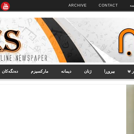
مە
CONTACT
ARCHIVE
ر
بیروڕا
ژنان
دیمانە
مارکسیزم
دەنگەکان