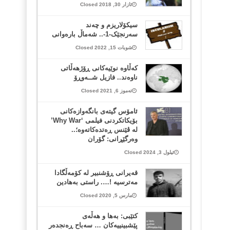
ئازار 30, 2018 Closed
سیکۆلاریزم و چەند
سەرنجێک-1-.. شەماڵ بارەوانی
شوبات 15, 2022 Closed
کەڵاوە نوێیەکانی ڕۆژهەڵاتی
ناوەند.. فازیل شــەوڕۆ
تەموز 6, 2021 Closed
ئامۆس گیتەی بانگەوازەکانی
بۆیکاتکردنی فیلمی ‘Why War’
لە ڤێنس ڕەتدەکاتەوە؛..
وەرگێڕانی: گۆران
ئیلول 3, 2024 Closed
قەیرانی ڕۆشنبیر لە کۆمەڵگادا
مەترسیە !…. راستی بەهادین
مارس 5, 2020 Closed
کتێبی: بەها و هەڵەی
پێشبینییەكان … سەباح ڕەنجدەر