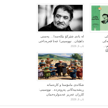
کی
لە یادی شێرکۆ بێکەسدا… پەسنی
یەکی
داهێنان.. نووسینی/ عەتا قەرەداخی
-..
ئاب 6, 2026
ا
شکاندی مامۆستا و کارەساتە
ڕیشەییەکانی پەروەردە.. نووسینی:
کارزان عەزیز عەبدولرەحمان
ئاب 6, 2026