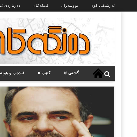
Ski
ئەرشیڤی کۆن
نووسەران
لینکەکان
دەربارەی ئێ
t
th
conten
گشتی
کتێب
ئەدەب و هونە