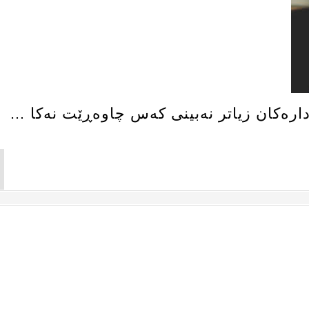
‌داره‌كان زیاتر نه‌بینی كه‌س چاوه‌ڕێت نه‌كا …