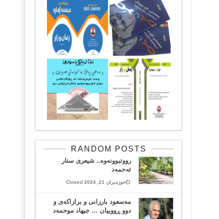
RANDOM POSTS
رووتبوونه‌وه‌.. شیعری ستار
ئەحمەد
حوزەیران 21, 2024 Closed
مەسعود بارزانی و برازاکەی و
دوو ڕووییان … جیهاد موحمەد