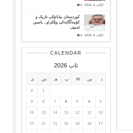
ئاب 6, 2026
0
کوردستان بیابانێکی تاریک و
کۆمەڵگایەکی وێڵکراو.. یاسین
لەتیف
ئاب 6, 2026
0
CALENDAR
ئاب 2026
د
س
W
پ
هـ
ش
ی
2
1
9
8
7
6
5
4
3
16
15
14
13
12
11
10
23
22
21
20
19
18
17