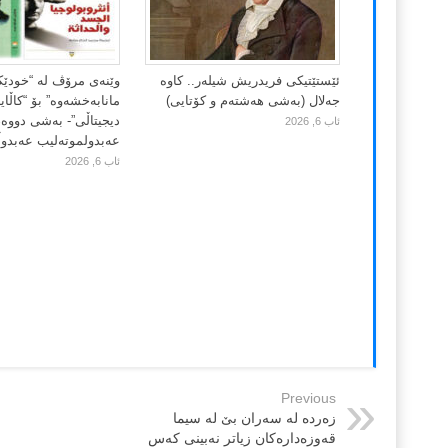
ئێستێتیکی فریدریش شیلەر.. کاوە
وێنەی مرۆڤ لە “خودێ
جەلال (بەشی هەشتەم و کۆتایی)
مانابەخشەوە” بۆ “کاڵا
دیجیتاڵی”- بەشی دووەم
ئاب 6, 2026
عەبدولموتەلیب عەبدوڵڵ
ئاب 6, 2026
Previous
زه‌رده‌ له‌ سه‌ران بێ له‌ سیما
قه‌وزه‌داره‌كان زیاتر نه‌بینی كه‌س