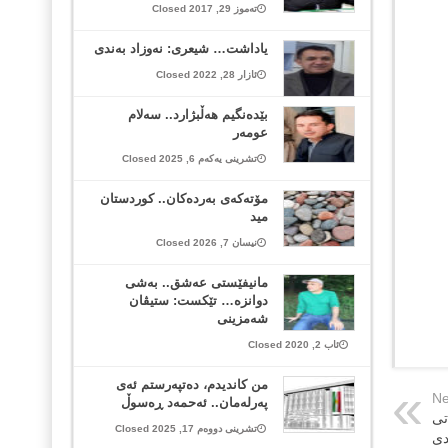
تەموز 29, 2017 Closed
یاداشت… شیعری: نەوزاد بەندی
ئازار 28, 2022 Closed
بێدەنگیم هەڵبژارد.. سەلام
عومەر
تشرینی یەکەم 6, 2025 Closed
مۆتەکەی بەردەکان.. کوردستان
مید
نیسان 7, 2026 Closed
مانیفێستی عەشق.. بەشی
دوانزە… تێکست: ستیڤان
شەمزینی
ئاب 2, 2020 Closed
من کاندیدم، دەتپەرستم ئەی
Ne
پەرلەمان.. ئەحمەد ڕەسوڵ
تی
تشرینی دووەم 17, 2025 Closed
دی