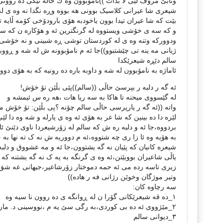
ونابێ مرۆڤ لێی لا بدات ))نامۆبوون وه ك حاڵه تێکی ده روونی ب
شیعری شا عیرانی کلاسیک بوونی هه بووه وڕه نگدا نه وه ی له ن
بێت كه شا عیران تیدا بوون یاخودبە هۆی بارودۆخی کۆمه ڵایه 
و كه سه ى خۆشی ویستووه له گرنگترين ئه و هۆكاره ن كه سالم
ودووركه وتنه وه ی له کوردستان توشى ڕه شبینی و نه خۆشی سای
ژیانی مه ینه تی چێشتبوو))جا ئه م نامۆبوونه ش له شه و ڕووب
سالم دێڕه شيعرێكدا
ئاماژه به نامۆبوون له شه و داوبه باره ده رونیه كه به هۆی دو
ئه گه ر دلبه ر بپرسێ حاڵی ((سالم))پێی بڵێن تۆ خۆش!
له گێسووی میحنه تا هاكا بە سە ریا هات ،هه ره س ئیمشه و
واته ((ئه گه ر یارپرسی حاڵی سالم چۆنه ؟پی بڵێن: تۆ خۆش مر
لێره دا ده بینین که شا عر به هۆی ئه وه ی یارله و شه وه دا لێ
بردووه،جا ئه و دلبه ره ش كه سالم له زۆرشیعردا ناوی دێنێ ئ
به هۆیه وه ئا زا ری چه شتووه،ئه م دووریه ش نه ک ته نها به
شیعره کانیان كه پێیان نه گه یشتوون،جا ئه و مه عشووق و دلبه
یاڵی شاعیران بووبێتن،ئه وه ی گرنگه به یه ک نه گه یشتنه که یه
زیری تاسه رده می ئه حمه دموختار زۆرشاعیر،جیهانی عه شق و
وتیر موژگان وخوێن رژانی فه ر هاده))
سه رچاوه كان:
۱_ده قه شیعرێکانی گۆرا ن له ڕوانگه ی ده روون نا سیه وه
۲_مێژووی ئه ده بی کوردی،به رگی سێ یه م ،نووسينى د. مارف خه زنه دار
۳_دیوانی سالم