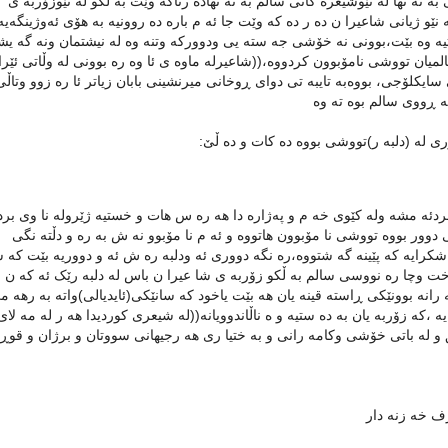
ه ته نها له نێوشیعره كانی سالم به ته نهاده رناکه وێت به ڵکو له نێوزۆربه ی
ێو ژیانی شاعیرا ن ده ر ده که وێت جا ئه م باره ده روونيه به هۆی ئەوژینگەیە
تیه وه بێت،بوونی نه خۆشی جه سته یی ودوورکه وتنه وه له نیشتمان ونه گه يش
يان تووشى نامۆبوون كردووه،((شاعیرله ماوه ى ئا وه ره بوونى له وڵاتی ئێرا
كلۆجی، بووەبه تایبه تی دوای ڕوخانی میرنشینی بابان زیاتر ئا ره زوو وتاڵی
ه ڕووی سالم بوه ته وه
وری له (دلبه ر)تووشی بووه ده كات و ده ڵێ:
دئه مشه وله کێوی خه م و پەژاره دا هه ره س هات و خستیه ژێروله نا وی برد
ی دوور بووه تووشی نا مۆبوون هاتووه و ئه م نا مۆبوو نه ش به ره و دڵته نگی
اشکرایه که پێینه گه شتووه،ره نگه دووری ئه ودلبه ره ش ئه و دووریه بێت که 
 خت وچا ره نووسی سالم به ڵکو زۆربه ی شا عیرا ن باس له دلبه رێک ئه که ن ل
 رانه بوونێکی ڕاسته قینه یان هه بێت یاخود كه سانێکی(ئایدیالی)واته به رهه 
 ،که زۆربه یان به ده ستیه و ه ناڵاندوویانه((له شیعری كوردیدا هه ر له مه لا
 له باتی خۆشی وکامه رانی و به ختیا ری هه رجیهانی سووتان و برژان و قوڕپ