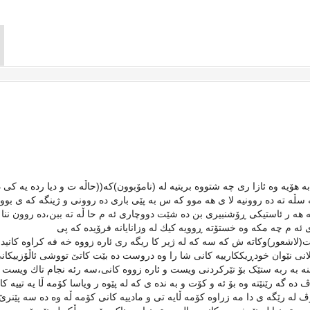
 به هۆيه وه ئازا رى چه شتووه بريتيه له (نامۆبوون)كه((حاڵه ت و ديا رده يه كى 
 سڵه ته ده روونیه لا ى هه موو كه س به پێی باری ده روونى و ژينگه كه ى بوو
به هه ر ئاستيكى ڕۆشنبیری بن ده شێت دووچارى ئه م حا ڵه ته ببن،ده روون ننا
ی ئه م چه مكه وه خستۆته ڕوويه كيك له وزانایانه فرۆیده كه پی
ست(لاشعور)وكاته ش كه سه كه له ژير كا ريگه رى ئاره زووه خه فه كراوه كانيدا
ملانى نێوان خودڕيككارييه كانى شا را وه دروست ده بێت كاتێ تووشی ئاڵۆزییكان
بنه به ربه ستێک بۆ تێركردنی ویست و ئاره زووه كانى،سه رئه نجام تاك ويست و
ه گه رێنێته وه بۆ ئه و كۆت و به نده ی كه له پێوه ر ویاسا کۆمه ڵا یه تییه کان
ڤ له رێگه ی دا مه زراوه كۆمه ڵایه تی و مادییه کانی کۆمه ڵه وه ده سه پێنرێ