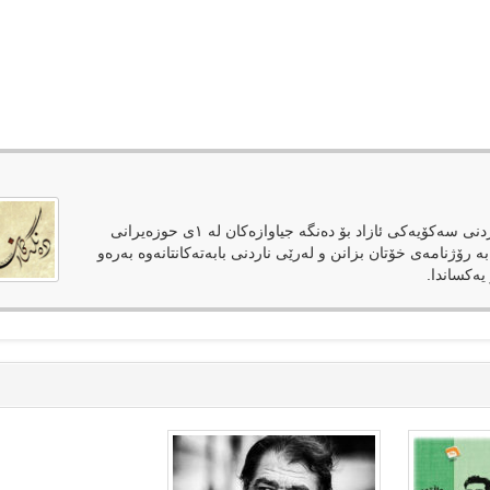
دەنگەکان وەک رۆژنامەیەکی ئەلکترۆنی لەپێناوی فەراهەمکردنی سەکۆیەکی ئازاد بۆ دەنگە جیاوازەکان لە ١ی حوزەیرانی
بە رۆژنامەی خۆتان بزانن و لەرێی ناردنی بابەتەکانتانەوە بەرەو
یەکساندا.