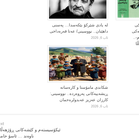
کی
لە یادی شێرکۆ بێکەسدا… پەسنی
یەکی
داهێنان.. نووسینی/ عەتا قەرەداخی
-..
ئاب 6, 2026
ا
شکاندی مامۆستا و کارەساتە
ڕیشەییەکانی پەروەردە.. نووسینی:
کارزان عەزیز عەبدولرەحمان
ئاب 6, 2026
xt
ئیکۆسیستەم و کێشەکانی ڕۆژهەڵا
ناوەند … ئاسۆ حام