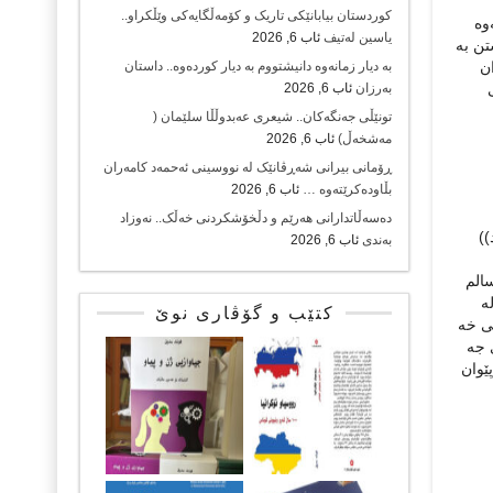
کوردستان بیابانێکی تاریک و کۆمەڵگایەکی وێڵکراو..
وه
یاسین لەتیف
ئاب 6, 2026
تن به
ن
بە دیار زمانەوە دانیشتووم بە دیار کوردەوە.. داستان
بەرزان
ئاب 6, 2026
تونێڵی جەنگەکان.. شیعری عەبدوڵڵا سلێمان (
مەشخەڵ)
ئاب 6, 2026
ڕۆمانی بیرانی شەڕڤانێک لە نووسینی ئەحمەد کامەران
بڵاودەکرێتەوە …
ئاب 6, 2026
دەسەڵاتدارانی هەرێم و دڵخۆشکردنی خەڵک.. نەوزاد
))
بەندی
ئاب 6, 2026
سالم
ه
کتێب و گۆڤاری نوێ
می خه
ی جه
ێوان