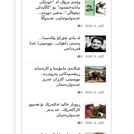
وێنەی مرۆڤ لە “خودێکی
مانابەخشەوە” بۆ “کاڵایەکی
دیجیتاڵی”- بەشی دووەم-..
عەبدولموتەلیب عەبدوڵڵا
ئاب 6, 2026
0
لە یادی شێرکۆ بێکەسدا…
پەسنی داهێنان.. نووسینی/ عەتا
قەرەداخی
ئاب 6, 2026
0
شکاندی مامۆستا و کارەساتە
ڕیشەییەکانی پەروەردە..
نووسینی: کارزان عەزیز
عەبدولرەحمان
ئاب 6, 2026
0
ڕووبار خالید ئەكتەرێك بۆ هەموو
كاراكتەرێك.. حه یدەر
عەبدولرەحمان
ئاب 6, 2026
0