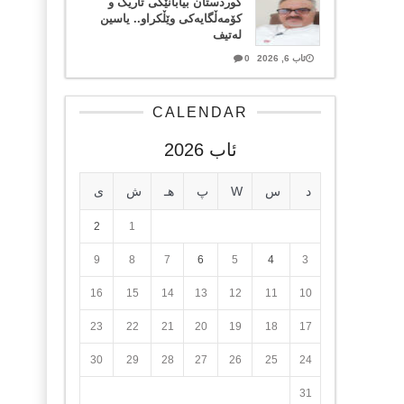
کوردستان بیابانێکی تاریک و
کۆمەڵگایەکی وێڵکراو.. یاسین
لەتیف
ئاب 6, 2026
0
CALENDAR
ئاب 2026
د
س
W
پ
هـ
ش
ی
2
1
9
8
7
6
5
4
3
16
15
14
13
12
11
10
23
22
21
20
19
18
17
30
29
28
27
26
25
24
31