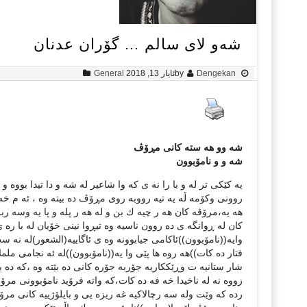
شه‌و لای سالم … گۆران عدنان
Dengekan
by
ئایار 13, 2018
General
شه وو هه سته کانی مڕۆڤ
شە و و نامۆبوون
يه كێكى تر له و با را نه ى كه وا شاعير له شه و دا تيدا بووه و
روونی وكۆمه ڵه یه تیه رووبه روی مڕۆڤ ده بیته وه ، ئه م خه
هه يه،مرۆڤه كان هه ر چيه ك بن و له هه ر پله و پا يه وسه ر
كان له ڕوانگه ی ده روون ناسيه وه تيڕوا نینی خۆیان له با ره 
وايه((نامۆبوون))ئاكامی جیابوونه وه ی ئاگاييه(الشعور)له نه 
فتار ده كات))هه روه ها پێى وا يه((نامۆبوون))له ئه نجامى مل
شار ستانيه ت وڕێککاریه جۆربه جۆره كانی ده بێته وه ،كه ده 
زووه نه له ناخيدا خه فه ده كات،كه واته فرۆید نامۆبوونى مرۆڤ د
رده كه وێت وله سه رچالاكيه غه ريزه يى و بايلۆژییه کانی مرۆ