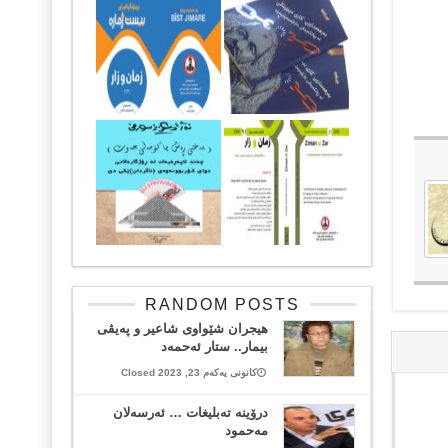
RANDOM POSTS
هیجران شێواوی شاعیر و په‌یڤی
بیمار.. ستار ئەحمەد
کانونی یەکەم 23, 2023 Closed
درۆینە تەبلیغات … ئەرسەلان
مەحمود