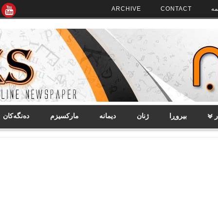
مە
CONTACT
ARCHIVE
ر
بیروڕا
ژنان
دیمانە
مارکسیزم
دەنگەکان