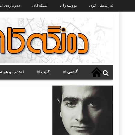
Ski
ئەرشیڤی کۆن
نووسەران
لینکەکان
دەربارەی ئێ
t
th
conten
گشتی
کتێب
ئەدەب و هونە