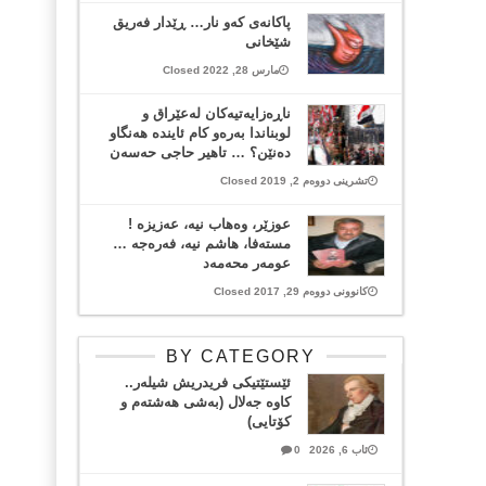
پاکانەی کەو نار… ڕێدار فەریق
شێخانی
مارس 28, 2022 Closed
ناڕەزایەتیەکان لەعێراق و
لوبناندا بەرەو کام ئایندە هەنگاو
دەنێن؟ … تاهیر حاجی حەسەن
تشرینی دووەم 2, 2019 Closed
عوزێر، وەهاب نیە، عەزیزە !
مستەفا، هاشم نیە، فەرەجە …
عومەر محەمەد
کانوونی دووەم 29, 2017 Closed
BY CATEGORY
ئێستێتیکی فریدریش شیلەر..
کاوە جەلال (بەشی هەشتەم و
کۆتایی)
ئاب 6, 2026
0