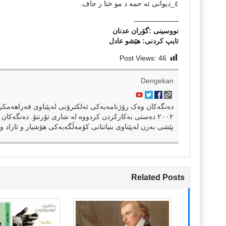
٤_دیوانی ئه حمه د مو ختا ر جاف.
——————-
نووسینی :گۆران عدنان
تایپ كردنی: هێشو عادل
Post Views:
46
Dengekan
٢٠٠٢ دەستی بەکارکردن کردووە لە شاری تۆرنتۆ. دەنگەکان 
پێشی بەرن لەپێناوی بنیاتنانی کۆمەڵگەیەکی هۆشیار و ئازاد و 
Related Posts