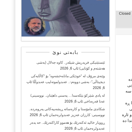
Closed
بابەتی نوێ
ئێستێتیکی فریدریش شیلەر.. کاوە جەلال (بەشی
هەشتەم و کۆتایی)
ئاب 6, 2026
وێنەی مرۆڤ لە “خودێکی مانابەخشەوە” بۆ “کاڵایەکی
ده
دیجیتاڵی”- بەشی دووەم-.. عەبدولموتەلیب عەبدوڵڵا
ئاب
نى
6, 2026
 سه
لە یادی شێرکۆ بێکەسدا… پەسنی داهێنان.. نووسینی/
عەتا قەرەداخی
ئاب 6, 2026
 ڕه
ى
شکاندی مامۆستا و کارەساتە ڕیشەییەکانی پەروەردە..
 ئاره
نووسینی: کارزان عەزیز عەبدولرەحمان
ئاب 6, 2026
دا ده
ڕووبار خالید ئەكتەرێك بۆ هەموو كاراكتەرێك.. حه یدەر
عەبدولرەحمان
ئاب 6, 2026