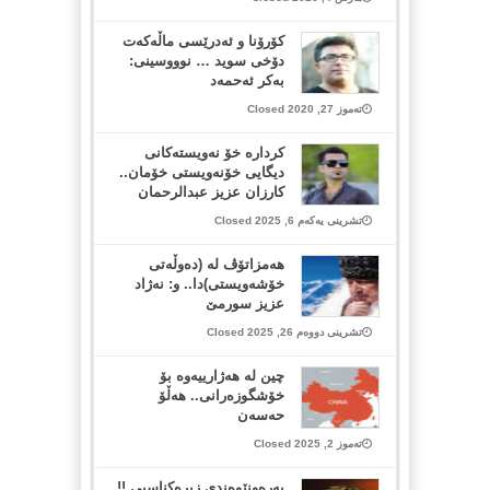
کۆرۆنا و ئەدرێسی ماڵەکەت
دۆخی سوید … نوووسینی:
بەکر ئەحمەد
تەموز 27, 2020 Closed
كردارە خۆ نەویستەكانی
دیگایی خۆنەویستی خۆمان..
كارزان عزیز عبدالرحمان
تشرینی یەکەم 6, 2025 Closed
هه‌مزاتۆڤ له‌ (ده‌وڵه‌تی
خۆشه‌ویستی)دا.. و: نه‌ژاد
عزیز سورمێ
تشرینی دووەم 26, 2025 Closed
چین لە هەژارییەوە بۆ
خۆشگوزەرانی.. هەڵۆ
حەسەن
تەموز 2, 2025 Closed
بەرەونێوەندی زیرەکناسیی !!