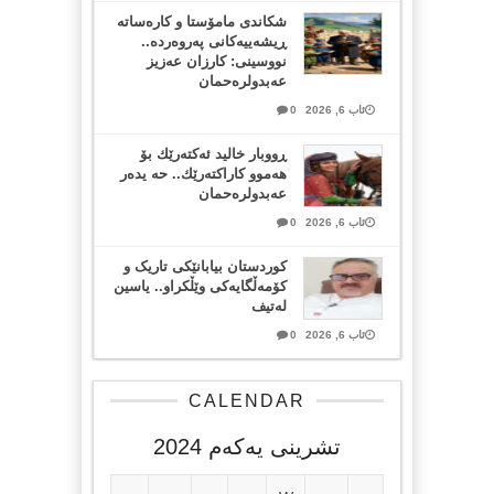
شکاندی مامۆستا و کارەساتە
ڕیشەییەکانی پەروەردە..
نووسینی: کارزان عەزیز
عەبدولرەحمان
ئاب 6, 2026
0
ڕووبار خالید ئەكتەرێك بۆ
هەموو كاراكتەرێك.. حه یدەر
عەبدولرەحمان
ئاب 6, 2026
0
کوردستان بیابانێکی تاریک و
کۆمەڵگایەکی وێڵکراو.. یاسین
لەتیف
ئاب 6, 2026
0
CALENDAR
تشرینی یه‌كه‌م 2024