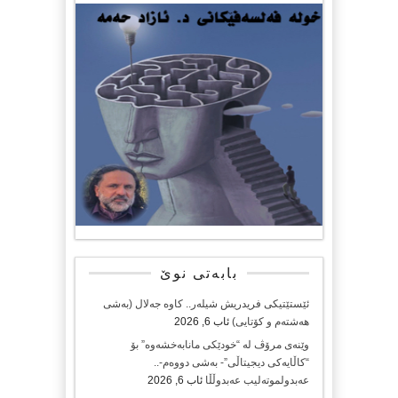
عەبدولڕەحمان
فەرهادی
بابەتی نوێ
ئێستێتیکی فریدریش شیلەر.. کاوە جەلال (بەشی
هەشتەم و کۆتایی)
ئاب 6, 2026
وێنەی مرۆڤ لە “خودێکی مانابەخشەوە” بۆ
“کاڵایەکی دیجیتاڵی”- بەشی دووەم-..
عەبدولموتەلیب عەبدوڵڵا
ئاب 6, 2026