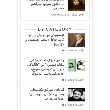
… دکتۆر مەولود ئیبراهیم
حەسەن
حوزەیران 27, 2018 Closed
BY CATEGORY
ئێستێتیکی فریدریش شیلەر..
کاوە جەلال (بەشی هەشتەم و
کۆتایی)
ئاب 6, 2026
0
وێنەی مرۆڤ لە “خودێکی
مانابەخشەوە” بۆ “کاڵایەکی
دیجیتاڵی”- بەشی دووەم-..
عەبدولموتەلیب عەبدوڵڵا
ئاب 6, 2026
0
لە یادی شێرکۆ بێکەسدا…
پەسنی داهێنان.. نووسینی/
عەتا قەرەداخی
ئاب 6, 2026
0