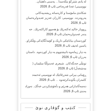
لە یادی شێرکۆ بێکەسدا… پەسنی داهێنان..
نووسینی/ عەتا قەرەداخی
ئاب 6, 2026
شکاندی مامۆستا و کارەساتە ڕیشەییەکانی
پەروەردە.. نووسینی: کارزان عەزیز عەبدولرەحمان
ئاب 6, 2026
ڕووبار خالید ئەكتەرێك بۆ هەموو كاراكتەرێك.. حه
یدەر عەبدولرەحمان
ئاب 6, 2026
کوردستان بیابانێکی تاریک و کۆمەڵگایەکی وێڵکراو..
یاسین لەتیف
ئاب 6, 2026
بە دیار زمانەوە دانیشتووم بە دیار کوردەوە.. داستان
بەرزان
ئاب 6, 2026
تونێڵی جەنگەکان.. شیعری عەبدوڵڵا سلێمان (
مەشخەڵ)
ئاب 6, 2026
ڕۆمانی بیرانی شەڕڤانێک لە نووسینی ئەحمەد
کامەران بڵاودەکرێتەوە …
ئاب 6, 2026
دەسەڵاتدارانی هەرێم و دڵخۆشکردنی خەڵک.. نەوزاد
بەندی
ئاب 6, 2026
کتێب و گۆڤاری نوێ