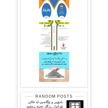
RANDOM POSTS
نامۆیی و بێگانەیی لە خاکی
ئێراندا.. ڕزگار حەمە ڕەشید