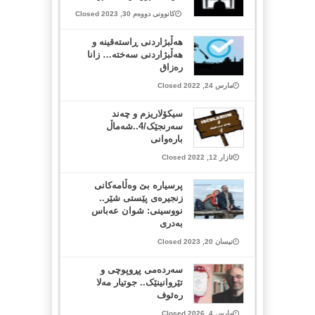
کانوونی دووەم 30, 2023 Closed
هەڵبژاردنی ڕاستەقینە و
هەڵبژاردنی سەختە… زانا
رەزاق
مارس 24, 2022 Closed
سیکۆلاریزم و چەند
سەرنجێک/4..شەماڵ
بارەوانی
ئازار 12, 2022 Closed
پرسیارە بێ وەڵامەكانی
زنجیرەی پێستی شێر..
نووسینی: شوان عەباس
بەدری
نیسان 20, 2023 Closed
سەردەمی پڕوپوچی و
تێروانینێک.. جوتیار مەلا
رەئوف
مارس 4, 2026 Closed