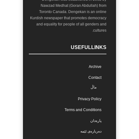
Nawzad Medhat (Goran Abdullah) from
Toronto Canada. Dengekan is an online
Kurdish newspaper that promotes democracy
and equality for people of all genders and
cultures.
USEFULLINKS
Archive
Contact
ماڵ
Privacy Policy
Terms and Conditions
پارەدان
دەربارەی ئێمە