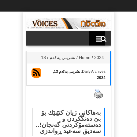
Ski
t
th
conten
2024
/
Home
/
تشرینی یه‌كه‌م
/
13
Daily Archives:
تشرینی یه‌كه‌م 13,
2024
بەهاكانی ژیان كتێبێك بۆ
بێ دەنگكردن و
دەستەمۆكردنی گەنجان!..
سەدیق سەعید ڕواندزی