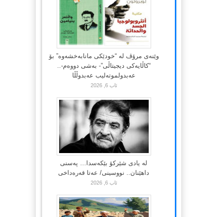
وێنەی مرۆڤ لە “خودێکی مانابەخشەوە” بۆ
“کاڵایەکی دیجیتاڵی”- بەشی دووەم-..
عەبدولموتەلیب عەبدوڵڵا
ئاب 6, 2026
لە یادی شێرکۆ بێکەسدا… پەسنی
داهێنان.. نووسینی/ عەتا قەرەداخی
ئاب 6, 2026