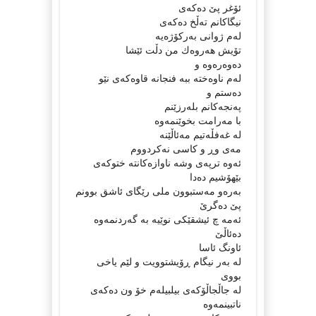
ئۆغر پێ ده‌كه‌ی
نیگاكانم ته‌ڵخ ده‌كه‌ی
له‌م ژوانی به‌ركۆژه‌یه‌
تۆیش هه‌روه‌ك من دڵت ئێشا
ده‌وه‌ره‌وه‌ و
له‌م ناوه‌خته‌ ببه‌ فنجانه‌ قاوه‌كه‌ی نێو
ده‌ستم و
په‌نجه‌كانم بله‌رزێنم
با مه‌رامت بخوێنمه‌وه‌
له‌ غه‌فڵه‌تیم مه‌ئاڵێنه‌
مه‌ی وڕ و كاسی نه‌كردووم
ئه‌وه‌ ترپه‌ی وشه‌ ناوازه‌كانته‌ ختوكه‌ی
بێهۆشیم ده‌دا
به‌ره‌و مه‌ستبوون ملی رێگای ئاشق بوونم
پێ ده‌گرێ
ئه‌مه‌ چ ئیشقێكی نوێیه‌ به‌ گه‌ردنمه‌وه‌
ده‌ئاڵێ
ئاونگ ئاسا
له‌ به‌ر نیگام ڕۆیشتوویت و لێم یاخی
بووی
له‌ جاڵجاڵۆكه‌ی بیلبیله‌م خۆ ون ده‌كه‌ی
ناتبینمه‌وه‌