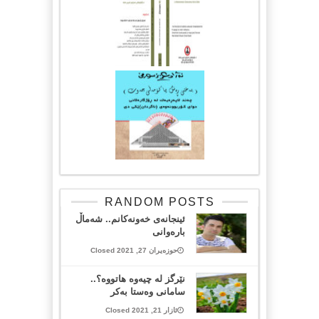
RANDOM POSTS
ئینجانەی خەونەکانم.. شەماڵ
بارەوانی
حوزەیران 27, 2021 Closed
نێرگز له‌ چیه‌وه‌ هاتووه‌؟..
سامانی وەستا بەکر
ئازار 21, 2021 Closed