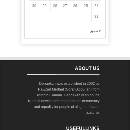
30
29
28
27
26
25
24
31
« تەموز
ABOUT US
Dengekan was established in 2002 by
Nawzad Medhat (Goran Abdullah) from
Toronto Canada. Dengekan is an online
Kurdish newspaper that promotes democracy
and equality for people of all genders and
cultures.
USEFULLINKS