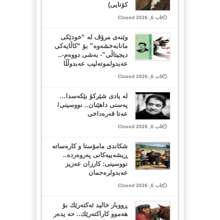
کۆتایی)
ئاب 6, 2026 Closed
وێنەی مرۆڤ لە “خودێکی
مانابەخشەوە” بۆ “کاڵایەکی
دیجیتاڵی”- بەشی دووەم-..
عەبدولموتەلیب عەبدوڵڵا
ئاب 6, 2026 Closed
لە یادی شێرکۆ بێکەسدا…
پەسنی داهێنان.. نووسینی/
عەتا قەرەداخی
ئاب 6, 2026 Closed
شکاندی مامۆستا و کارەساتە
ڕیشەییەکانی پەروەردە..
نووسینی: کارزان عەزیز
عەبدولرەحمان
ئاب 6, 2026 Closed
ڕووبار خالید ئەكتەرێك بۆ
هەموو كاراكتەرێك.. حه یدەر