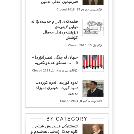
فەرەیدون عەلی ئەمین
تشرینی دووەم 15, 2018 Closed
فیلمەکەی (ئارام حەسەن)! لە
دواین لاپەڕەی
(بۆپێشەوە)دا.. جەمال
کۆشش
ئیلول 13, 2024 Closed
جیهان لە چنگى ئیمپراتۆردا –
5 – … سمکۆ عەبدولکەریم
کانوونی دووەم 14, 2018 Closed
ئەوە کوردە.. ئەوە کوردە..
ئەوە کورد.. شیعری نەوزاد
بەندی
کانونی یەکەم 8, 2024 Closed
BY CATEGORY
ئێستێتیکی فریدریش شیلەر..
کاوە جەلال (بەشی هەشتەم و