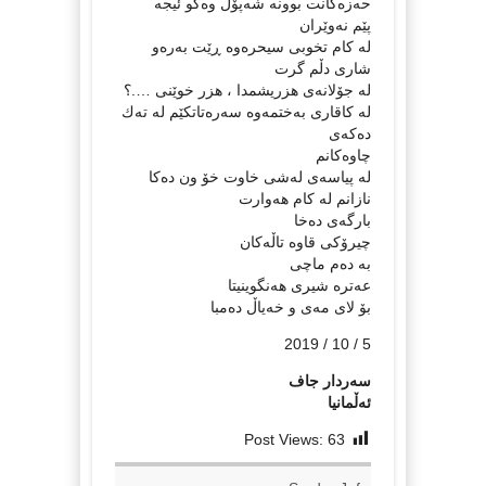
حه‌زه‌كانت بوونه‌ شه‌پۆل وه‌كو ئیجه‌
پێم نه‌وێران
له‌ كام تخوبی سیحره‌وه‌ ڕێت به‌ره‌و
شاری دڵم گرت
له‌ جۆلانه‌ی هزریشمدا ، هزر خوێنی ….؟
له‌ كاقاری به‌ختمه‌وه‌ سه‌ره‌تاتكێم له‌ ته‌ك
ده‌كه‌ی
چاوه‌كانم
له‌ پیاسه‌ی له‌شی خاوت خۆ ون ده‌كا
نازانم له‌ كام هه‌وارت
بارگه‌ی ده‌خا
چیرۆكی قاوه‌ تاڵه‌كان
به‌ ده‌م ماچی
عه‌تره‌ شیری هه‌نگوینیتا
بۆ لای مه‌ی و خه‌یاڵ ده‌مبا
5 / 10 / 2019
سه‌ردار جاف
ئه‌ڵمانیا
Post Views:
63