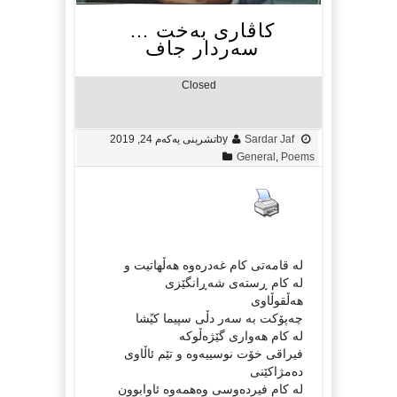
كاڤاری به‌خت …
سه‌ردار جاف
Closed
Sardar Jaf
by
تشرینی یەکەم 24, 2019
General
,
Poems
له‌ قامه‌تی كام غه‌دره‌وه‌ هه‌ڵهاتیت و
له‌ كام ڕسته‌ی شه‌ڕانگێزی
هه‌ڵقوڵاوی
چه‌پۆكت به‌ سه‌ر دڵی سپیما كیًشا
له‌ كام هه‌واری گێژه‌ڵوكه‌
فیراقی خۆت نوسییه‌وه‌ و تێم ئاڵاوی
ده‌مژاكێنی
له‌ كام فیرده‌وسی وه‌همه‌وه‌ ئاوابوون