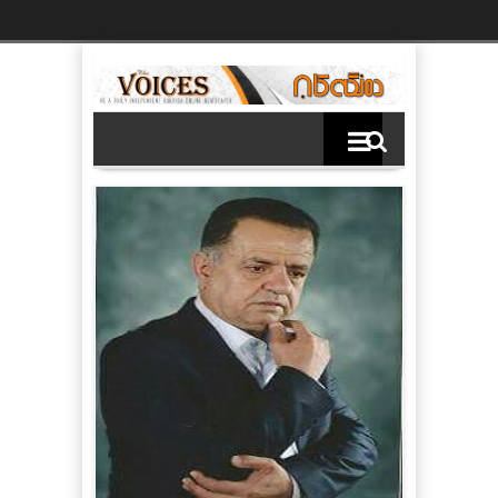
Ski
t
th
conten