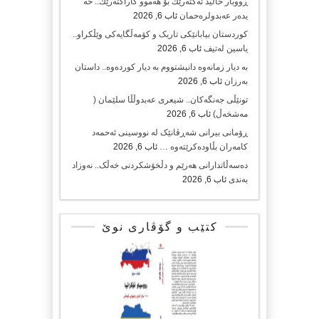
ڕووبار خالید ئەكتەرێك بۆ هەموو كاراكتەرێك.. حه
یدەر عەبدولرەحمان
ئاب 6, 2026
کوردستان بیابانێکی تاریک و کۆمەڵگایەکی وێڵکراو..
یاسین لەتیف
ئاب 6, 2026
بە دیار زمانەوە دانیشتووم بە دیار کوردەوە.. داستان
بەرزان
ئاب 6, 2026
تونێڵی جەنگەکان.. شیعری عەبدوڵڵا سلێمان (
مەشخەڵ)
ئاب 6, 2026
ڕۆمانی بیرانی شەڕڤانێک لە نووسینی ئەحمەد
کامەران بڵاودەکرێتەوە …
ئاب 6, 2026
دەسەڵاتدارانی هەرێم و دڵخۆشکردنی خەڵک.. نەوزاد
بەندی
ئاب 6, 2026
کتێب و گۆڤاری نوێ