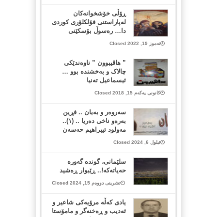
ڕۆڵی خۆشخوانه‌كان
له‌پاراستنی فۆلكلۆری كوردی
دا… رەسوڵ بۆسكێنی
تەموز 19, 2022 Closed
” هاڤیبوون ” ناوەندێکی
چالاک و بەخشندە بوو …
ئیسماعیل تەنیا
کانونی یەکەم 15, 2018 Closed
سەروەر و بەیان .. فڕین
بەرەو ناخی دەریا .. (١)..
مەولود ئیبراهیم حەسەن
ئیلول 6, 2024 Closed
سلێمانی، گوندە گەورە
حەیاتەکە!.. ڕێبوار ڕەشید
تشرینی دووەم 15, 2024 Closed
یادی کەڵە مرۆیەکی شاعیر و
ئەدیب و ڕەخنەگر و مامۆستا