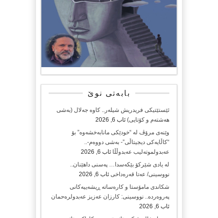
بابەتی نوێ
ئێستێتیکی فریدریش شیلەر.. کاوە جەلال (بەشی
هەشتەم و کۆتایی)
ئاب 6, 2026
وێنەی مرۆڤ لە “خودێکی مانابەخشەوە” بۆ
“کاڵایەکی دیجیتاڵی”- بەشی دووەم-..
عەبدولموتەلیب عەبدوڵڵا
ئاب 6, 2026
لە یادی شێرکۆ بێکەسدا… پەسنی داهێنان..
نووسینی/ عەتا قەرەداخی
ئاب 6, 2026
شکاندی مامۆستا و کارەساتە ڕیشەییەکانی
پەروەردە.. نووسینی: کارزان عەزیز عەبدولرەحمان
ئاب 6, 2026