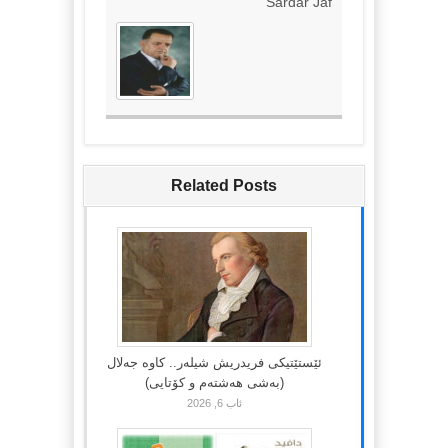
Sardar Jaf
Related Posts
ئێستێتیکی فریدریش شیلەر.. کاوە جەلال
(بەشی هەشتەم و کۆتایی)
ئاب 6, 2026