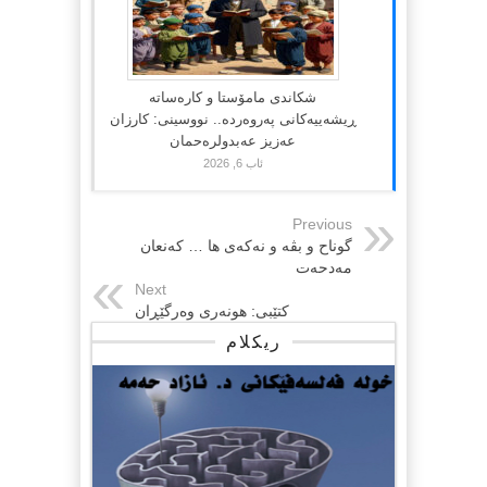
شکاندی مامۆستا و کارەساتە
ڕیشەییەکانی پەروەردە.. نووسینی: کارزان
عەزیز عەبدولرەحمان
ئاب 6, 2026
Previous
گوناح و بڤە و نەکەی ها … کەنعان
مەدحەت
Next
کتێبی: هونەری وەرگێڕان
ریکلام