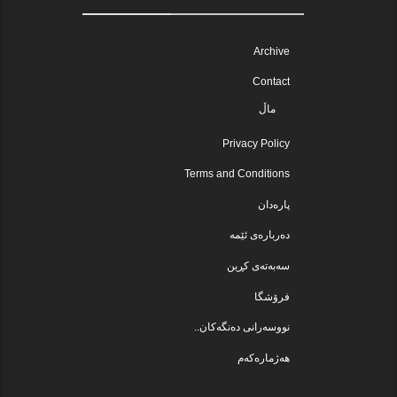
Archive
Contact
ماڵ
Privacy Policy
Terms and Conditions
پارەدان
دەربارەی ئێمە
سەبەتەی کڕین
فرۆشگا
نووسەرانی دەنگەکان..
هەژمارەکەم