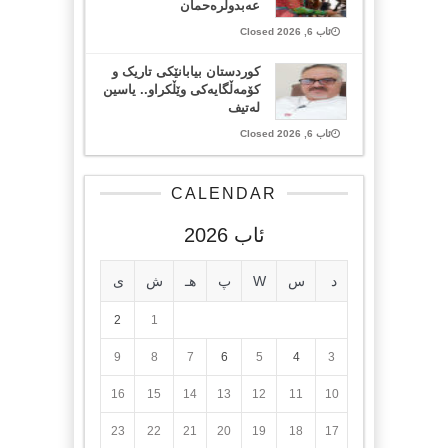
عەبدولرەحمان
ئاب 6, 2026 Closed
کوردستان بیابانێکی تاریک و
کۆمەڵگایەکی وێڵکراو.. یاسین
لەتیف
ئاب 6, 2026 Closed
CALENDAR
ئاب 2026
د
س
W
پ
هـ
ش
ی
2
1
9
8
7
6
5
4
3
16
15
14
13
12
11
10
23
22
21
20
19
18
17