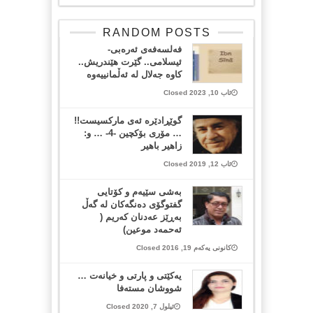
RANDOM POSTS
فەلسەفەی ئەرەبی-
ئیسلامی.. گێرت هێندریش..
کاوە جەلال لە ئەڵمانییەوە
ئاب 10, 2023 Closed
گوێڕادێرە ئەی مارکسیست!!
… مۆری بۆکچین -4- … و:
زاهیر باهیر
ئاب 12, 2019 Closed
بەشی سێیەم و کۆتایی
گفتوگۆی دەنگەکان لە گەڵ
بەڕێز عەدنان کەریم (
ئەحمەد موعین)
کانونی یەکەم 19, 2016 Closed
یەکێتی و پارتی و خیانەت …
شووشان مستەفا
ئیلول 7, 2020 Closed