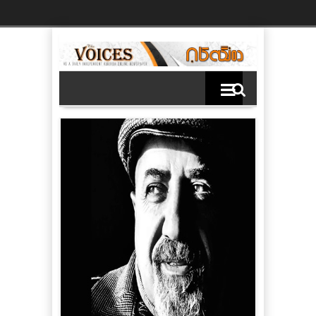
Ski
t
th
conten