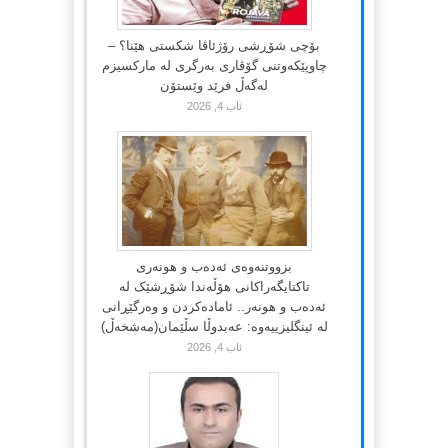
بۆچی شۆڕشی رۆژئاڤا شکستی هێنا؟ –
چاوپێکەوتنی گۆڤاری بەرگری لە مارکسیزم
لەگەڵ فرێد وێستۆن
ئاب 4, 2026
بزووتنەوەی ئەدەب و هونەری
تاکتایگەراکانی هۆڵەندا شۆڕشێک لە
ئەدەب و هونەر.. ئامادەکردن و وەرگێڕانی
لە ئینگلیزییەوە: عەبدوڵا سڵێمان(مەشخەڵ)
ئاب 4, 2026