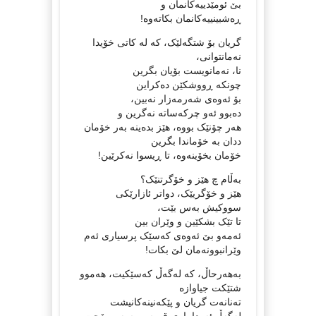
بێ ئومێدییەکانمان و
ڕەشبینییەکانمان بکاتەوە!
گریان بۆ شتگەلێک، کە لە کاتی خۆیدا
نەمانتوانی،
نا، نەمانویست بۆیان بگرین
چونکە ڕووشکێن دەکراین
بۆ ئەوەی شەرمەزار نەبین،
دەبوو ئەو چرکەساتە نەگرین و
هەر چۆنێک بووە، هێز بدەینە بەر خۆمان
ددان بە خۆماندا بگرین
خۆمان بخۆینەوە، تا ڕیسوا نەکرێین!
بەڵام چ هێز و خۆگرتنێک؟
هێز و خۆگریێک، دواتر ئازارێکی
سووکیش بەس بێت،
تا تێک بشکێین و وێران بین
ئەمەو بێ ئەوەی کەسێک پرسیاری ئەم
وێرانبوونەمان لێ بکات!
بەهەرحاڵ، کە لەگەڵ کەسێکیت، هەموو
شتێکت جیاوازە
تەنانەت گریان و پێکەنینەکانیشت
لەگەڵ ئەودا باری قورسی سەر ڕۆحت