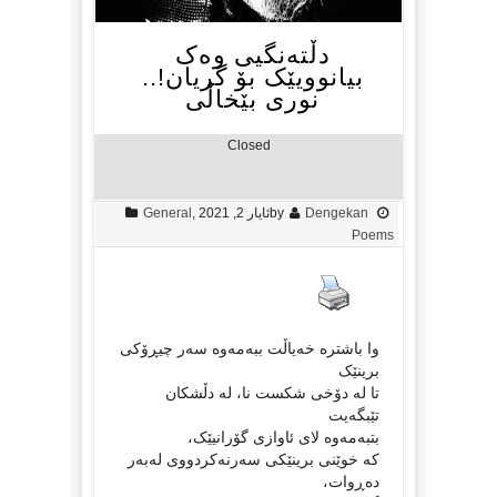
دڵتەنگیی وەک
بیانوویێک بۆ گریان!..
نوری بێخاڵی
Closed
Dengekan
by
ئایار 2, 2021
,
General
Poems
وا باشترە خەیاڵت ببەمەوە سەر چیڕۆکی
برینێک
تا لە دۆخی شکست نا، لە دڵشکان
تێبگەیت
بتبەمەوە لای ئاوازی گۆرانیێک،
کە خوێنی برینێکی سەرنەکردووی لەبەر
دەڕوات،