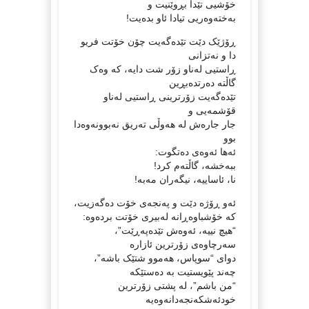
خۆشیی تێدا بڕوێنیت و
بەختەوەریی تیادا ئاو بدەیت!
ڕۆژێک دێت تێدەگەیت چۆن خۆتت فریو
دا و نەتزانی
ڕاستیی لەناو زۆر شت دایە، کە وەک
گاڵتە دەرتدەبڕین
تێدەگەیت زۆرترینی ڕاستیی لەناو
قۆشمەیی و
جار جارەش لە هەوڵی تەریق نەبوونەوەدا
بوو
ئەها ئەوەی دەتگوت:
ببەخشە، گاڵتەم کرد!
نا، ئاساییە، نیگەران مەبە!
ئەو ڕۆژە دێت و پەنجەی خۆت دەگەزیت،
کە خۆشباوەڕانە لەبیری خۆتت بردەوە:
“هیچ نییە، ئەوەش تێدەپەڕێت”،
سەرچاوەی زۆرترین ئازارە
دوای “سوپاس، هەموو شتێک باشە”،
چەند پێویستیت بە دەستێکە
“من باشم”، لە پشتی زۆرترین
خودئەشکەنجەدانەوەیە