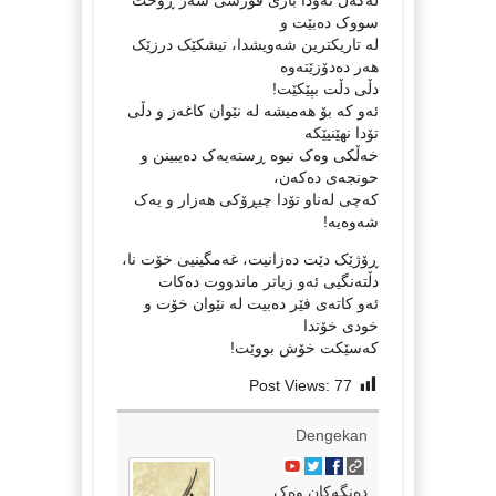
سووک دەبێت و
لە تاریکترین شەویشدا، تیشکێک درزێک
هەر دەدۆزێتەوە
دڵی دڵت بپێکێت!
ئەو کە بۆ هەمیشە لە نێوان کاغەز و دڵی
تۆدا نهێنیێکە
خەڵکی وەک نیوە ڕستەیەک دەیبینن و
حونجەی دەکەن،
کەچی لەناو تۆدا چیڕۆکی هەزار و یەک
شەوەیە!
ڕۆژێک دێت دەزانیت، غەمگینیی خۆت نا،
دڵتەنگیی ئەو زیاتر ماندووت دەکات
ئەو کاتەی فێر دەبیت ‏‎لە نێوان خۆت و
خودی خۆتدا
کەسێکت خۆش بووێت!
Post Views:
77
Dengekan
دەنگەکان وەک