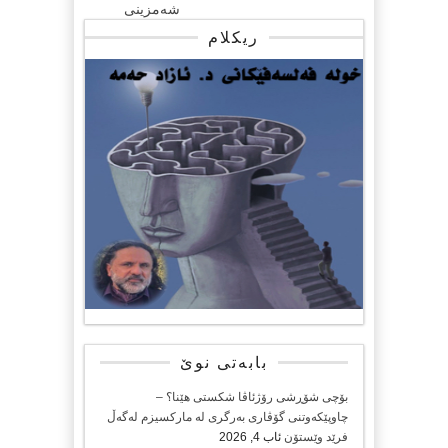
شەمزینی
ریکلام
بابەتی نوێ
بۆچی شۆڕشی رۆژئاڤا شکستی هێنا؟ –
چاوپێکەوتنی گۆڤاری بەرگری لە مارکسیزم لەگەڵ
فرێد وێستۆن
ئاب 4, 2026