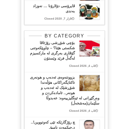
ڤایرۆسی دۆلارۆنا … نەوزاد
بەندی
ئازار 7, 2020 Closed
BY CATEGORY
بۆچی شۆڕشی رۆژئاڤا
شکستی هێنا؟ – چاوپێکەوتنی
گۆڤاری بەرگری لە مارکسیزم
لەگەڵ فرێد وێستۆن
ئاب 4, 2026 Closed
بزووتنەوەی ئەدەب و هونەری
تاکتایگەراکانی هۆڵەندا
شۆڕشێک لە ئەدەب و
هونەر.. ئامادەکردن و
وەرگێڕانی لە ئینگلیزییەوە: عەبدوڵا
سڵێمان(مەشخەڵ)
ئاب 4, 2026 Closed
چ رۆژگارێکە تێی کەوتووین!..
د.حیکمەت نامیق