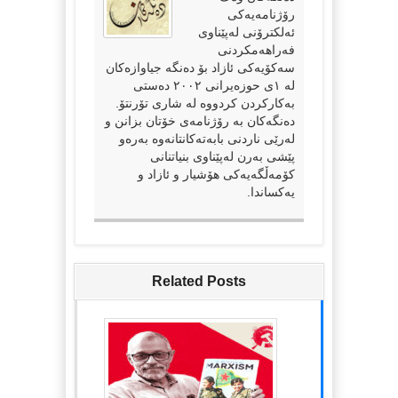
رۆژنامەیەکی
ئەلکترۆنی لەپێناوی
فەراهەمکردنی
سەکۆیەکی ئازاد بۆ دەنگە جیاوازەکان
لە ١ی حوزەیرانی ٢٠٠٢ دەستی
بەکارکردن کردووە لە شاری تۆرنتۆ.
دەنگەکان بە رۆژنامەی خۆتان بزانن و
لەرێی ناردنی بابەتەکانتانەوە بەرەو
پێشی بەرن لەپێناوی بنیاتنانی
کۆمەڵگەیەکی هۆشیار و ئازاد و
یەکساندا.
Related Posts