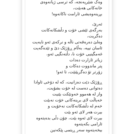
وەک شێرپەنجە، کە ترسی ژیانەوەی
خانەکانی هەبێت،
بڕینەوەیشی ئارامت ناکاتەوە!
ئەرێ،
بەرگەی ئێشی خۆت و دڵشکانەکانت
دەگریت،
وەلێ دەرەقەتی ناڵە و نرکەی ئەو نایەیت
ئاسان نییە، بەڵام ڕۆژێک دێ و تێدەگەیت
غەمگینیی خۆت نا، دڵتەنگیی ئەو،
زیاتر ئازارت دەدات
پتر ماندووت دەکات و
زۆرتر تۆ دەگریێنێت، تا ئەو!
ڕۆژێک دێت دەزانیت، کە لە دۆخی ئاوادا
دەتوانی دەست لە خۆت بشۆیت،
واز لە هەموو خەونێکت بێنیت
خەیاڵت لای برینەکانی خۆت نەبێت
خەم لە دڵشکانەکانت نەخۆیت و
بیرت هەر لای ئەو بێت
بیرت لای ئەوە بێت، چۆن دڵی بدەیتەوە
ئارامی بکەیتەوە
بیخەیتەوە سەر ڕیتمی پێکەنین