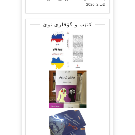
ئاب 2, 2026
کتێب و گۆڤاری نوێ