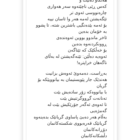
کەس ڕێی ناچێتەوە سەر هەواری
چارەنووسی ئەوی تر
تێگەیشتن لەمە هەر وا ئاسان نییە
بۆ ئەمە بێدەنگیی باشترین شتە، تا پشوو
بە خۆمان بدەین
ئاخر ماندوو بووین ئەوەندەی
ڕوونکردنەوە بدەین
بۆ خەڵکێک کە تێناگەن
ئەوەیە دەڵێن: تێنەگەیشتن لە بەڵای
ناگەهان خراپترە!
بەڕاست، دەمەوێ ئەوەش بزانیت
هەندێک جار پێویستیمان بە بیانوویێکە بۆ
گریان
با بیانووەکە زۆر سادەیش بێت
تەنانەت گڕووگرتنیش بێت
تا ئەوەی ئەگەر جۆرێکیش بێت لە
گەمژەیی
بەڵام هەر دەبێ پاساوی گریانێک بدەینەوە
گریانێک قەرەبووی شکستەکانمان
دۆڕانەکانمان
دڵشکانەکانمان