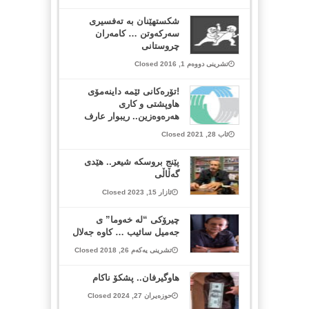
شکستهێنان بە تەفسیری
سەرکەوتن … کامەران
چروستانی
تشرینی دووەم 1, 2016 Closed
!تۆرەکانی ئێمە داینەمۆی
هاوپشتی و کاری
هەرەوەزين.. ريبوار عارف
ئاب 28, 2021 Closed
پێنج بروسکە شیعر.. هێدی
گەڵاڵی
ئازار 15, 2023 Closed
چیرۆکی “لە خەوما” ى
جەمیل سائیب … کاوە جەلال
تشرینی یەکەم 26, 2018 Closed
هاوگیرفان.. پشکۆ ناکام
حوزەیران 27, 2024 Closed