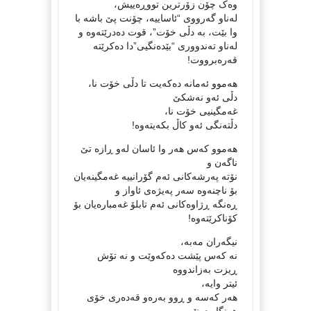
وەک چۆن زۆرترین تووڕەییش،
لەناو گەرووی “ئاساییە، چۆنت پێ باشە با
وا بێت، بە دڵی خۆت”، قوت دەدرێتەوە و
لەناو تەندووری “بێدەنگیی”دا دەکرێتە
قەرەبرووت!
هەموو ئەمانە دەکەیت تا دڵی خۆت نا،
دڵی ئەو نەشکێ
غەمگینیی خۆت نا،
دڵتەنگی ئەو کاڵ بکەیتەوە!
هەموو کەس هەر وا ئاسان لەو ڕازە تێ
ناگەن و
نۆتە پەرشەکانی ئەم گۆرانییە غەمگینەیان
بۆ ناچنەوە سەر پەیژەی ئاواز و
ڕەنگە ڕژاوەکانی ئەم تابلۆ غەمبارەیان بۆ
کۆناکرێتەوە!
نیگەران مەبە،
نە کەس پێشت دەکەوێت و نە تۆش
ڕیزت بەزاندووە
ئیتر وایە،
هەر کەسە و ڕوو بەرەو قەدەری خۆی
هەنگاو دەنێت و