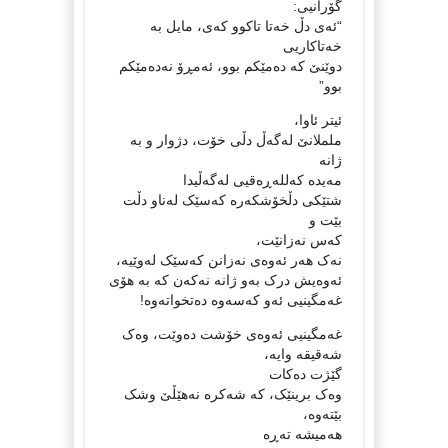
گۆرانیی:
“ئەی دڵ خەتا تاکوو کەی، مایل بە
خەتاکاریی
دوێنێ کە دەمێکم بوو، ئەمڕۆ نەدەمێکم
بوو”
ئیتر ئاوا،
ململانێ لەگەڵ دڵی خۆت، دژوار و بە
ژانە
مەیدە کەللەڕەقیی لەگەڵیدا
شتێکی دڵخۆشکەرە کەسێک لەناو دڵت
بێت و
کەس نەزانێت،
نەک هەر ئەوەی نەزانن کەسێک لەوێیە،
ئەوەیش درک بەو ژانە نەکەن کە بە هۆی
غەمگینیی ئەو کەسەوە دەتخواتەوە!
‏‎غەمگینیی ئەوەی خۆشت دەوێت، وەک
شەقیقە وایە،
گێژت دەکات
وەک برینێک، کە شەکرە نەهێڵێ وشک
بێتەوە،
هەمیشە تەڕە