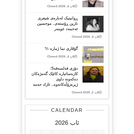
ئاب 4, 2026 Closed
ڕوانینیک لەبارەى شیعرى
نارین ڕۆستەم.. موحسین
ئەحمەد عومەر
ئاب 4, 2026 Closed
گۆڤاری نما ژمارە ٦١
ئاب 4, 2026 Closed
دۆزی فەلسەفە5:
کارەساتبارە کاتێک گەمژەکان
دەکەونە داوی
ژیرەزۆڵەکانەوە.. ئازاد حەمە
ئاب 2, 2026 Closed
CALENDAR
ئاب 2026