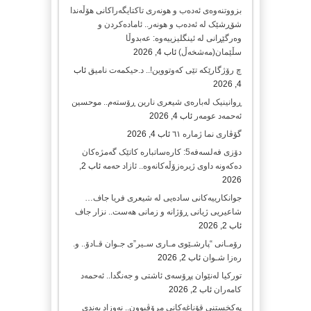
بزووتنەوەی ئەدەب و هونەری تاکتایگەراکانی هۆڵەندا
شۆڕشێک لە ئەدەب و هونەر.. ئامادەکردن و
وەرگێڕانی لە ئینگلیزییەوە: عەبدوڵا
سڵێمان(مەشخەڵ)
ئاب 4, 2026
چ رۆژگارێکە تێی کەوتووین!.. د.حیکمەت نامیق
ئاب
4, 2026
ڕوانینیک لەبارەى شیعرى نارین ڕۆستەم.. موحسین
ئەحمەد عومەر
ئاب 4, 2026
گۆڤاری نما ژمارە ٦١
ئاب 4, 2026
دۆزی فەلسەفە5: کارەساتبارە کاتێک گەمژەکان
دەکەونە داوی ژیرەزۆڵەکانەوە.. ئازاد حەمە
ئاب 2,
2026
جوانکارییەکانی سادەیی لە شیعری فریا جاف…
شاعیریی ژیانی ڕۆژانە و زمانی هەست.. نزار جاف
ئاب 2, 2026
رۆمـانی “پارشـێوی مـاری سـیر”ی جـوان قـادۆ.. و.
رەزا شـوان
ئاب 2, 2026
تورکیا لەنێوان پڕۆسەی ئاشتی و جەنگدا.. ئەحمەد
کامەران
ئاب 2, 2026
پەکخستنی قۆناغەکانی مرۆڤبوون.. نەوزاد بەندی