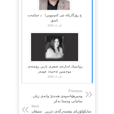
چ رۆژگارێکە تێی کەوتووین!.. د.حیکمەت
نامیق
ئاب 4, 2026
ڕوانینیک لەبارەى شیعرى نارین ڕۆستەم..
موحسین ئەحمەد عومەر
ئاب 4, 2026
Previous
وەبیرهێنانەوەی هەندێ وانەی ژیان..
سامانی وەستا بەکر
Next
سایکۆلۆژیاى پێشمەرگەى دێرین.. ستیڤان