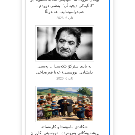
“کاڵایەکی دیجیتاڵی”- بەشی دووەم-..
عەبدولموتەلیب عەبدوڵڵا
ئاب 6, 2026
لە یادی شێرکۆ بێکەسدا… پەسنی
داهێنان.. نووسینی/ عەتا قەرەداخی
ئاب 6, 2026
شکاندی مامۆستا و کارەساتە
ڕیشەییەکانی پەروەردە.. نووسینی: کارزان