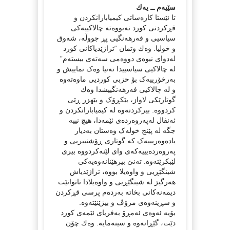
سێیه‌م ــ یه‌ك
تا ئێستا کارەساتی کیمیابارانکردن و
قڕکردنی کورد نەبووەتە چالاکییەکی
سیاسیی و فەرهەنگیی پڕ جووڵه‌، شه‌وق
و خولیا. وه‌ك وتمان “تراژێدیاكانی كورد
له‌دوای نیوه‌ی دووه‌می سه‌ته‌ی بیسته‌م”
لە چالاکیی سیاسییدا تەنیا وەک نماییش و
بەرخۆرییەک بۆ حزبی کوردیی ماوەتەوە
و لە چالاکیی فەرهەنگییشدا وه‌ك
گوتارێکی لاواز، بێکڕۆک و بێهزر ڕێی
كردووه‌. بیرکردنەوە لە کیمیابارانکردن و
ئەنفال لەپەروەردەی ئێمەدا، هیچ نییە
جگە لە پێنج خولەک وەستان بەدیار
یادەوەریییەک کە گوتاری ڕۆشنبیریی و
پەروەردەیییەکەی وای لێنەکردووە بیری
لێبکرێتەوە. تەنێ بیرهێنانەوەیەکی
شینگێڕیی و واوەیلا بووه‌، تراژێدیاش
هەرگیز لە شینگێڕیی و واوەیلادا ناتوانێت
دیمەنەکانی بخاتە بەردەم پرسی قڕکردن
و سڕینەوەی مرۆڤ و بیژێنێته‌وه‌.
بۆیه‌ ئه‌وه‌ی ئه‌مڕۆ به‌فریای ئێمه‌ی كورد
دێت، گێڕانه‌وه‌ و سینه‌مایه‌. وه‌ك چۆن