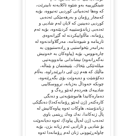
شینگێڕیییه‌ به‌و شێوه‌ تاكلایه‌نه‌ نابینرێت،
كه‌ وه‌ها ئه‌ده‌بیاتی كوردیی ته‌نیووه‌، بۆیه‌
كه‌مجار ڕۆمان و به‌رهه‌مێكی ئه‌ده‌بی
كوردیی ده‌بینین كه‌ لایان له‌م شادیی و
ئه‌ده‌بی ژیاندۆستیییه‌ كردبێته‌وه‌‌، بۆیه‌ ئه‌م
ڕۆمانه‌، ماڵاواییكردنه‌ له‌ گێڕانه‌وه‌ی
تازینامه‌ و شیوه‌ننامه‌، مه‌رگلاواندنه‌وه‌ له‌
به‌رانبه‌ر بێخواستیی و ڕاده‌ستبوون به‌
چاره‌نووس، بۆیه‌ (پیاوه‌كان به‌ خه‌ونیش
نه‌گه‌ڕانه‌وه‌) نیشاندانی ماندوویه‌تیی
میلله‌تێكی بێخاك، بێنیشتمان و بێماڵه‌،
ماڵێك كه‌ هه‌م ژن لێی دابڕێندراوه‌، به‌ڵام
ده‌كۆشێت و ده‌یه‌وێت بۆی بگه‌ڕێته‌وه‌،
چونكه‌ حه‌وداڵ به‌ژیانه‌، ترووسكاییی
شادییه‌ك هه‌رده‌م له‌نێو ڕه‌گ و
ده‌ماره‌كانیدا هاموشۆیه‌تی و ده‌نگی
كاره‌كته‌ر (ژن له‌نێو ڕۆمانه‌كه‌دا) ده‌نگێكی
ژیاندۆسته‌، هاوكات ئه‌وه‌ پیاوه‌كانیش له‌
پاڵ ژنه‌كاندا، نه‌ك وه‌ك ڕیتمی باوی
ئه‌ده‌ب (ژن له‌پاڵ پیاودا)، ئه‌وه‌ ده‌یانه‌وێت
بۆ‌ شادیی و ئازادیی ئه‌م ژیانه‌ بژن، بۆیه‌
چاوله‌ڕێبوونی ژنان له‌م ڕۆمانه‌دا ئه‌وه‌