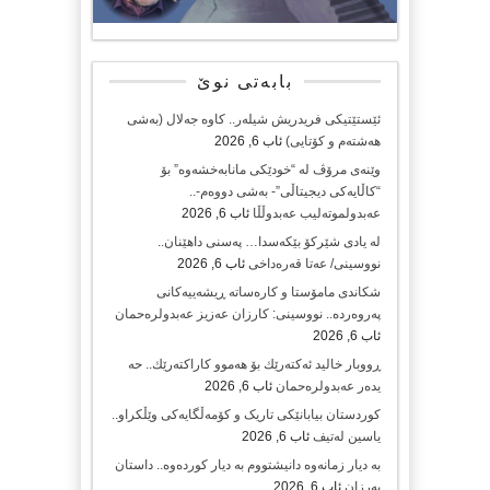
بابەتی نوێ
ئێستێتیکی فریدریش شیلەر.. کاوە جەلال (بەشی
هەشتەم و کۆتایی)
ئاب 6, 2026
وێنەی مرۆڤ لە “خودێکی مانابەخشەوە” بۆ
“کاڵایەکی دیجیتاڵی”- بەشی دووەم-..
عەبدولموتەلیب عەبدوڵڵا
ئاب 6, 2026
لە یادی شێرکۆ بێکەسدا… پەسنی داهێنان..
نووسینی/ عەتا قەرەداخی
ئاب 6, 2026
شکاندی مامۆستا و کارەساتە ڕیشەییەکانی
پەروەردە.. نووسینی: کارزان عەزیز عەبدولرەحمان
ئاب 6, 2026
ڕووبار خالید ئەكتەرێك بۆ هەموو كاراكتەرێك.. حه
یدەر عەبدولرەحمان
ئاب 6, 2026
کوردستان بیابانێکی تاریک و کۆمەڵگایەکی وێڵکراو..
یاسین لەتیف
ئاب 6, 2026
بە دیار زمانەوە دانیشتووم بە دیار کوردەوە.. داستان
بەرزان
ئاب 6, 2026