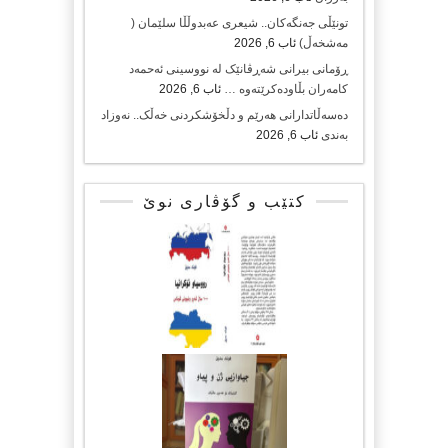
تونێڵی جەنگەکان.. شیعری عەبدوڵڵا سلێمان (
مەشخەڵ)
ئاب 6, 2026
ڕۆمانی بیرانی شەڕڤانێک لە نووسینی ئەحمەد
کامەران بڵاودەکرێتەوە …
ئاب 6, 2026
دەسەڵاتدارانی هەرێم و دڵخۆشکردنی خەڵک.. نەوزاد
بەندی
ئاب 6, 2026
کتێب و گۆڤاری نوێ