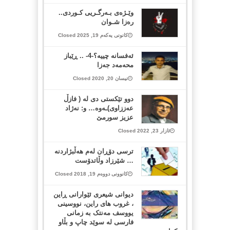
وێـژەی بـەرگـریی کـوردی..
رەزا شـوان
کانونی یەکەم 19, 2025 Closed
ئەفسانە چییە؟-4- .. ڕێباز
محەمەد جەزا
نیسان 20, 2020 Closed
دوو تێكستی دی له ( فازڵ
عه‌ززاوی)ـه‌وه… و: نه‌ژاد
عزیز سورمێ
ئازار 23, 2022 Closed
ترسی دۆڕان لەم هەڵبژاردنە
… شێرزاد وڵاتدۆست
کانوونی دووەم 19, 2018 Closed
دیوانی شیعری ئێوارانی ڕاین
، غروب های راین، نووسینی
یووسف مەنتک بە زمانی
فارسی لە سوێد چاپ و بڵاو