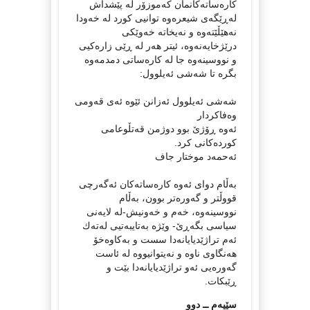
كاره‌ساته‌كانمان كه‌موزۆر له‌ پێشداش
له‌ڕێگه‌ی شیعره‌وه‌ توانیی كورد له‌ خه‌ودا
نه‌هێڵێته‌وه‌ و نه‌یخاته‌ خه‌وێكی
درێژخایه‌نه‌وه‌، ئیتر هه‌ر له‌ ڕێی زاره‌كیی
و نووسینه‌وه‌ جا له‌ كاره‌ساتی دمدمه‌وه‌
بگره‌ تا شه‌شی ئه‌یلوول:
شه‌شی ئه‌یلوول ئه‌زانن ئێوه‌ ئه‌ی قه‌ومی
وه‌فاكردار
ئه‌وه‌ ڕۆژێ بوو دوژمن قه‌تڵوعامی
كورده‌كانی كرد.
ئه‌حمه‌د موختار جاف
به‌ڵام دوای ئه‌وه‌ كاره‌ساته‌كان ئه‌گه‌رچی
قووڵتر و گه‌وره‌تر بوون، به‌ڵام
نووسینه‌وه‌، خه‌م و خه‌ونیش-له‌ لایه‌نی
سیاسی بگه‌ڕێ- وێژه‌ به‌تایبه‌تیی له‌ته‌ك
ئه‌م تراژێدیایانه‌دا سست و به‌كاوه‌خۆ
هه‌نگاوی ناوه‌ و نه‌یتوانیووه‌ له‌ ئاست
گه‌وره‌یی ئه‌و تراژێدیایانه‌دا بێت و
ڕێبكات.
سێیه‌م ــ دوو