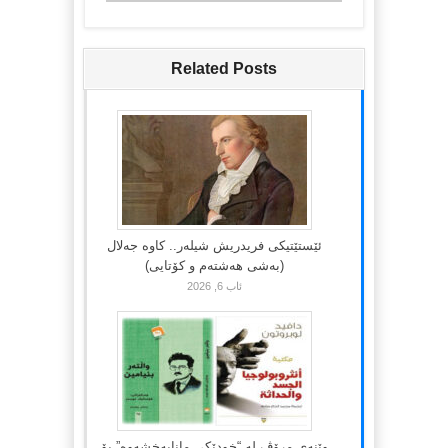
Related Posts
ئێستێتیکی فریدریش شیلەر.. کاوە جەلال
(بەشی هەشتەم و کۆتایی)
ئاب 6, 2026
وێنەی مرۆڤ لە “خودێکی مانابەخشەوە” بۆ