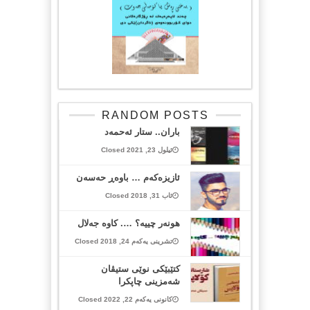
RANDOM POSTS
باران.. ستار ئه‌حمه‌د
ئیلول 23, 2021 Closed
ئازیزەکەم … باوەڕ حەسەن
ئاب 31, 2018 Closed
هونەر چییە؟ …. کاوە جەلال
تشرینی یەکەم 24, 2018 Closed
کتێبێکی نوێی ستیڤان
شەمزینی چاپکرا
کانونی یەکەم 22, 2022 Closed