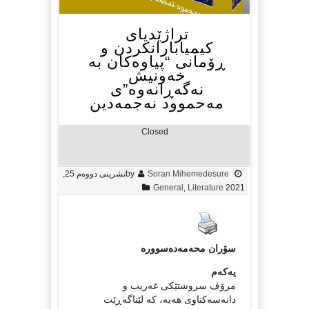
تراژێدیای
كیمیابارانكردن و
ڕۆمانی “پیاوه‌كان به‌
خه‌ونیش
نه‌گه‌ڕانه‌وه‌”ی
مه‌حموود نه‌جمه‌دین
Closed
Soran Mihemedesure
by
تشرینی دووەم 25,
General
,
Literature
2021
سۆران محه‌مه‌ده‌سووره‌
یه‌كه‌م
مرۆڤ سروشتێکی غەریب و
دانەسەکناوی هەیە، کە لێناگەڕێت