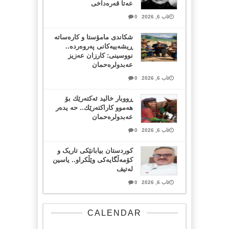
عەتا قەرەداخی
ئاب 6, 2026
0
شکاندی مامۆستا و کارەساتە
ڕیشەییەکانی پەروەردە..
نووسینی: کارزان عەزیز
عەبدولرەحمان
ئاب 6, 2026
0
ڕووبار خالید ئەكتەرێك بۆ
هەموو كاراكتەرێك.. حه یدەر
عەبدولرەحمان
ئاب 6, 2026
0
کوردستان بیابانێکی تاریک و
کۆمەڵگایەکی وێڵکراو.. یاسین
لەتیف
ئاب 6, 2026
0
CALENDAR