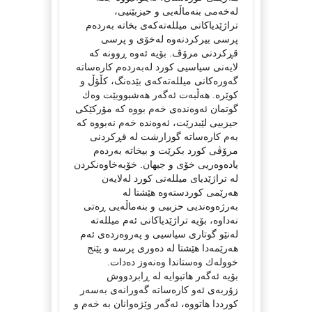
لەخه‌می بنه‌ماڵه‌یی و حیزبێنیی،
تراژێدیاكانی میلله‌ته‌كه‌ی بخاته‌ به‌رده‌م
پرسی بیركردنه‌وه‌ له‌خۆی و پرسی
قڕكردنی مرۆڤ. بۆیه‌ ئه‌وه‌ ڕوونه‌ كه‌
لایه‌نی سیاسیی كورد له‌به‌رده‌م كاره‌ساته‌
گه‌وره‌كانی میلله‌ته‌كه‌ی بێده‌نگ، كڵۆڵ و
كوێره‌‌. هەڵبەت ئەگەر هەشبووبێت وه‌ك
گوتمان ئەوەندەی خەم بووە کە مۆرکێکی
حیزبیی لێبدرێت، ئەوەندە خەم نەبووە کە
بەم کارەساتە گوزارشت لە قڕکردنی
مرۆڤی کورد بکرێت و بیخاتە بەردەم
یادەوەریی خۆی و جیهان. خۆبه‌خاوه‌نكردن
له‌ تراژێدیای میلله‌تی كورد له‌لایه‌ن
هه‌رێمی كوردسته‌وه‌ هێشتا له‌
به‌رژه‌وه‌ندیی حزبیی و بنه‌ماڵه‌یی ڕه‌تی
نه‌داوه‌، بۆیه‌ تراژێدیاكانی ئه‌م میلله‌ته‌
‌له‌نێو گوتاری سیاسیی و په‌روه‌رده‌ی ئه‌م
هه‌رێمه‌دا هێشتا له‌ ده‌وری پرسه‌ و پێنج
خووله‌ك وه‌ستاندا وه‌نه‌وز ده‌دات.
بۆیه‌ ئه‌گه‌ر هاتبوایه‌ له‌ ڕابردووش
زۆربه‌ی ئه‌و كاره‌ساته‌ گه‌ورانه‌ی به‌سه‌ر
كورددا هاتووه‌، ئه‌گه‌ر وێژه‌وانان به‌ خه‌م و