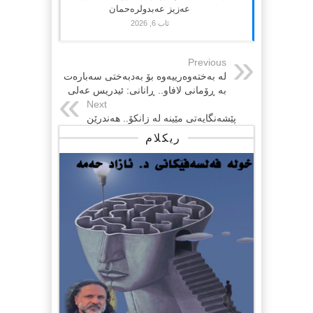
عەزیز عەبدولرەحمان
ئاب 6, 2026
Previous
لە بەختەوەرییەوە بۆ بەدبەختی سەبارەت
بە ڕۆمانی لافاو.. ڕانانی: ئیدریس عەلی
Next
پێشەنگایەتی مێینە لە زانکۆ.. ھەندرێن
ریکلام