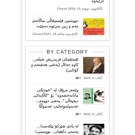
کرایەوە
کانوونی دووەم 15, 2024 Closed
دووەمین فێستیڤاڵی ساڵانەی
مەم و زین بەڕێوە دەچێت
تشرینی یەکەم 18, 2021 Closed
BY CATEGORY
ئێستێتیکی فریدریش شیلەر..
کاوە جەلال (بەشی هەشتەم و
کۆتایی)
ئاب 6, 2026
0
وێنەی مرۆڤ لە “خودێکی
مانابەخشەوە” بۆ “کاڵایەکی
دیجیتاڵی”- بەشی دووەم-..
عەبدولموتەلیب عەبدوڵڵا
ئاب 6, 2026
0
لە یادی شێرکۆ بێکەسدا…
پەسنی داهێنان.. نووسینی/