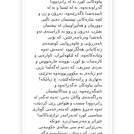
پیاوه‌كانی كورد نه‌ له‌ ڕابردوودا
گه‌ڕاونه‌ته‌وه‌، نه‌ له‌ ئێستا و نه‌ له‌
ئایینده‌شدا ناگه‌ڕێنه‌وه‌، ده‌ڕۆن و ژن و
كچه‌ بێنازه‌كانی نیشتیمان ده‌بێ تاڵیی
دوورییان و هه‌ڵبڕاویییان له‌ نیشتمان
بچێژن، ده‌ڕۆن و ڕوو به‌ ئاڕاسته‌ی ئه‌و
بایه‌شدا وه‌رناچه‌رخێنن، كه‌ بۆنی
تامه‌زرۆیی و چاوه‌ڕوانیی كوشنده‌ی
ژنه‌كانیانی هه‌ڵگرتووه‌. ئه‌مه‌ش ئه‌وه‌
وێناده‌كاته‌وه‌، كه‌ لێكهه‌ڵبڕان، ئاواره‌یی و
كاره‌سات بۆ كورد، بووه‌ته‌ چاره‌نووس و
به‌ردی سیزیف‌، كه‌ ده‌بێ له‌گه‌ڵیدا بژین.
ئه‌و ژیانه‌ی به‌ مكووڕبوونه‌وه‌ نه‌تژێنێ،
نه‌تهاڕێ و ڕاتنه‌چڵه‌كێنێت، چ ژیانێكه‌؟
به‌ڵێ پیاوه‌كان نه‌گه‌ڕانه‌وه‌ و
ناشگه‌ڕێنه‌وه‌، ژن و منداڵانیشمان
په‌ڕاگه‌نده‌ی وڵاتان ده‌بن، ئه‌مه‌ ئه‌گه‌ر له‌
ڕابردوودا سست و هێواش ڕێی كردبێت،
ئه‌وه‌ ئه‌مڕۆ به‌هۆی كه‌مته‌رخه‌می گوتاری
سیاسیی كورد له‌به‌رانبه‌ر تراژێدیاكانیدا
خێراتر و مه‌ترسیدارتره‌. چونكه‌
به‌درێژایی ئه‌م سی ساڵه‌ی حكومه‌تی
هه‌رێمی كوردستان، نه‌یتوانیووه‌ جگه‌