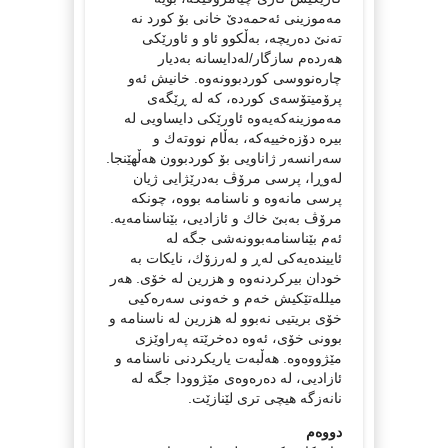
مه‌موزینی ئه‌حمه‌دێ خانی بۆ كورد نه‌
ته‌نێ ده‌ریچه‌، به‌ڵكوو ئاو و ئاورێكی
هه‌رده‌م سازگار/له‌دایسانه‌ به‌دیار
چاره‌نووسی كوردبوونه‌وه‌. خانیش ئه‌و
پرۆمیتۆسه‌ی كورده‌، كه‌ له‌ ڕێگه‌ی
مه‌موزینه‌كه‌یه‌وه‌ ئاورێكی دایساویی له‌
بیره‌ دۆزه‌خییه‌كه‌، به‌ڵام نووته‌ك و
سه‌رانسه‌ر ژاناویی بۆ كوردبوون هه‌ڵهێنجا.
له‌وڕا، پرسی مرۆڤ به‌درێژایی ژیان
پرسی مانه‌وه‌ و ناسنامه‌ بووه‌، چونكه‌
مرۆڤ به‌بێ خاك و ئازادیی، بێناسنامه‌یه‌.
ئه‌م بێناسنامه‌بوونه‌شی جگه‌ له‌
ئایینده‌یه‌كی له‌ڕ و له‌رزۆك، نایكات به‌
خودان بیركردنه‌وه‌ و هزرین له‌ خۆی. هه‌ر
میلله‌تێكیش خه‌م و خه‌ونی سه‌ره‌كیی
خۆی بریتیی نه‌بوو له‌ هزرین له‌ ناسنامه‌ و
بوونی خۆی، ئه‌وه‌ ده‌خرێته‌ په‌راوێزی
مێژووه‌وه‌. هه‌ڵبه‌ت‌ یاریكردنی ناسنامه‌ و
ئازادیی، له‌ ده‌ره‌وه‌ی مێژوودا جگه‌ له‌
نانه‌زگه‌ هیچی تری لێنازێت.
دووه‌م