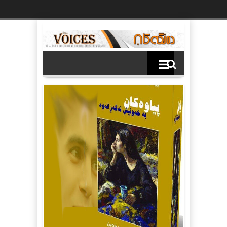
Ski
t
th
conten