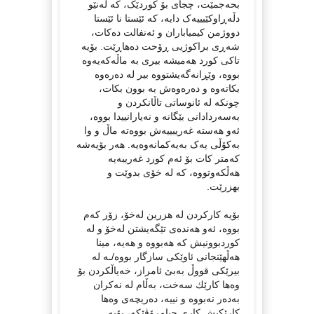
بحەجمێت، چجای بۆ کوردێک، کە لەنێو
دڵەڕاوکێیییەک دایە، کە ئێستا نا ئێستا
دووژمن كیمیاباران و ئەنفالت دەکات،
شه‌ڕی براكوژیی ڕۆحت ده‌هاڕێت. بۆیه‌
تاكی کورد هەمیشە بیری بە ماڵەکەیەوە
بووە، وێڕانەگەیشتووە بیر لە دەرەوە
بکاتەوە و دەرەوەش بە بوون بکات،
چونکە لە ئانوساتی تاڵانکردن و
بەسەردادانی بێگانە و نەیارانییدا بووە،
ئەو هەستە غەریبییەش بووەتە ماڵ و وا
بەکۆڵی یەک بەیەکمانەوەیە. هه‌ر بۆیه‌شه‌
كه‌متر كات بۆ ئه‌م كورد غه‌ریبه‌یه‌
هه‌ڵكه‌وتووه‌، كه‌ له ‌خۆی بدوێت و
بهزرێت.
بۆیه‌ كاركردن له‌ هزرین له‌خۆ، زۆر كه‌م
بووه‌، ئه‌و هه‌نده‌ی تێگه‌یشتن له‌خۆ و له‌
كوردبوونیش كه‌‌ هه‌بووه‌ و هه‌یه‌، مینا
هه‌ڵهێنجانی ئاوێكی سازگار بووه‌/ـه‌ له‌
بیرێكی قووڵ به‌بێ ئامراز، خه‌یاڵكردن بۆ
وه‌ها كارێك سه‌خت، به‌ڵام له‌ نه‌كران
به‌ده‌ر نه‌بووه‌ و نییه‌، ده‌ریچه‌ی وه‌ها
كارێكیش كاری چیامرۆڤێكه‌، بۆیه‌