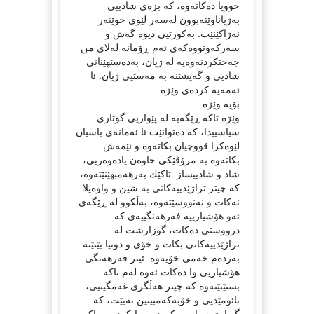
خوویا ده‌كاته‌وه‌، كه‌ بزه‌ی شادییی
به‌ژیاناوێته‌بوون له‌سه‌ر لێوی خوێنه‌ر
نه‌ژاكێنێت. به‌كورتیی دیوه‌ گه‌ش و
سه‌ركه‌وتووه‌كه‌ی ئه‌م ڕۆمانه‌ له‌لای من
جه‌ختكردنه‌وه‌یه‌ له‌ ژیان، به‌ده‌ستهێنانی
شادیی و گه‌یشتنه‌ به‌ مه‌ستیی ژیان. ئا
ئه‌مه‌یه‌ كرده‌ی وێژه‌.
بۆیه‌ وێژه‌…
وێژه‌ تاكه‌ ڕێگه‌یه‌ له‌ پێواریی گوتاری
سیاسییدا، كه‌ ده‌توانێت ئا ئه‌مانه‌ی باسیان
لێوه‌كرا‌ قووچیان بكاته‌وه‌ و ئێمه‌ش
بكاته‌وه‌ به‌ مرۆڤێكی خاوه‌ن یاده‌وه‌ریی،
شاد و شادییساز. تاكێك به‌رهه‌مبهێنێته‌وه‌،
كه‌ چیتر تراژێدییه‌كانی به‌ شین و واوه‌یلا
نه‌كات و نه‌نووسێته‌وه‌‌، به‌ڵكوو له‌ ڕێگه‌ی
ئه‌و هۆشیارییه‌ فه‌رهه‌نگییه‌ی كه‌
درووستی ده‌كات‌، گوزارشت له‌
تراژێدییه‌كانی بكات و خۆی و دونیا بێنێته‌
به‌رده‌م خه‌می خۆیه‌وه‌. ئیتر فه‌رهه‌نگی
هۆشیاریی وا ده‌كات ئه‌وه‌ له‌م تاكه‌
بستێنێته‌وه‌ كه‌ چیتر هه‌ڵگری غه‌مگینیی،
نائومێدیی و خۆبه‌كه‌مبینین نه‌بێت، كه‌
گوتاری سیاسی كوردیی وایكردووه‌ تاکی