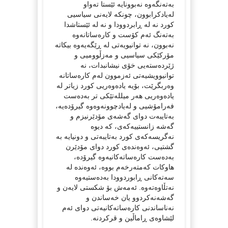
به‌ته‌نگه‌وه‌ نه‌بوونایه‌ ئێستا ته‌واو
له‌یادكرابوون، چونكه‌ لایه‌نی سیاسیی
كورد نه‌ له‌ ڕابردوودا و نه‌ له‌ ئێستاشدا
به‌ته‌نگ ئه‌م كۆست و كاره‌ساتانه‌وه‌
نه‌بوون، نه‌ توانیویه‌تی له‌ ڕێگه‌یه‌وه‌ بیكاته‌
مۆركێكی سیاسیی و مه‌زڵوومیی و
ژێرده‌سته‌یی خۆی نیشانبدات، نه‌
توانیوویشیه‌تی ئه‌زموون له‌م كاره‌ساتانه‌
وه‌ربگرێت، بۆیه‌ یاده‌وه‌ریی كورد زیاتر له‌
یاده‌وه‌ریی هه‌ر میلله‌تێكی تر به‌ده‌ست
فه‌رامۆشیی و له‌یادچوونه‌وه‌وه‌ گیرۆده‌یه‌،
به‌تایبه‌ت دوای گه‌شه‌ی مۆدێرنیزم و
گه‌شه‌ زانستییه‌كه‌ی، كه‌ دیوه‌
نه‌گریسه‌كه‌ی كورد به‌تایبه‌تی و دونیایه‌ به‌
گشتیی، ئه‌وه‌نده‌ی كورد دوای مۆدێرن
به‌ده‌ست كاره‌ساته‌كانیه‌وه‌ گیرۆده‌،
هاوكات كه‌مته‌رخه‌م بووه‌، ئه‌وه‌نده‌ له‌
سه‌ته‌كانی ڕابوردوودا به‌ده‌ستیه‌وه‌
نه‌تڵاوه‌ته‌وه‌. ئه‌مه‌ش بۆ شكستی لایه‌ن و
گه‌شه‌نه‌كردوو یان خه‌ساندن و
نه‌ناساندنی كاره‌ساته‌كانیه‌تی دوای ئه‌م
لێشاوه‌ی ڕاماڵین و قركردنه‌.