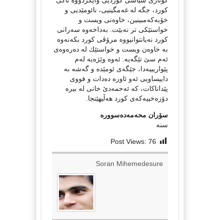
کورد، جگە لە غەمگینیی، نائومێدیی و
خۆبەکەمبینین، خاوەنی ویست و
خواستێکی تر نه‌بێت. به‌داخه‌وه‌ سه‌رانی
كورد نه‌یانتوانیووه‌ مرۆڤی كورد بكه‌نه‌وه‌
به‌ خاوه‌ن ویست و خواستێك له‌ ده‌ره‌وه‌ی
ئه‌م سێ تێگه‌یه. ئه‌وه‌ وێژه‌یه‌ له‌م
پێواریییه‌دا، جێگه‌ی ئومێده‌ و گه‌شه‌ به‌
داییساویی ئه‌و ئاوره‌ ده‌دات و فووی
پێداناكات، كه‌ ئه‌حمه‌دێ خانی له‌ بیره‌
دۆزه‌خییه‌كه‌ی كورد هه‌ڵیهێنجا.
سۆران محه‌مه‌ده‌سووره‌
سنه‌
Post Views:
76
Soran Mihemedesure