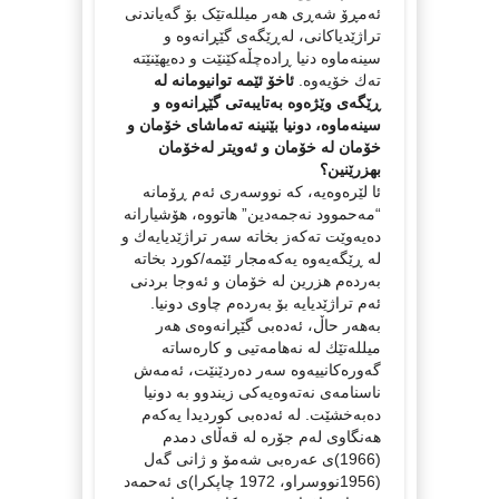
ئەمڕۆ شەڕی هەر میللەتێک بۆ گەیاندنی
تراژێدیاکانی، لەڕێگەی گێڕانەوە و
سینەماوە دنیا ڕاده‌چڵه‌كێنێت و ده‌یهێنێته‌
ته‌ك خۆیه‌وه‌.
ئاخۆ ئێمە توانیومانە لە
ڕێگەی وێژه‌وه‌ بەتایبەتی گێڕانەوە و
سینه‌ماوه‌، دونیا بێنینە تەماشای خۆمان و
خۆمان له‌ خۆمان و ئه‌ویتر له‌خۆمان
بهزرێنین؟
ئا لێره‌وه‌یه‌، كه‌ نووسه‌ری ئه‌م ڕۆمانه
“مه‌حموود نه‌جمه‌دین”‌ هاتووه‌، هۆشیارانه‌
ده‌یه‌وێت ته‌كه‌ز بخاته‌ سه‌ر تراژێدیایه‌ك و
له‌ ڕێگه‌یه‌وه‌ یه‌كه‌مجار ئێمه‌/كورد بخاته‌
به‌رده‌م هزرین له‌ خۆمان و ئه‌وجا بردنی
ئه‌م تراژێدیایه‌ بۆ به‌رده‌م چاوی دونیا.‌
به‌هه‌ر حاڵ، ئه‌ده‌بی گێڕانه‌وه‌ی هه‌ر
میلله‌تێك له‌ نه‌هامه‌تیی و كاره‌ساته‌
گه‌وره‌كانییه‌وه‌ سه‌ر ده‌ردێنێت، ئه‌مه‌ش
ناسنامه‌ی نه‌ته‌وه‌یه‌كی زیندوو به‌ دونیا
ده‌به‌خشێت. له‌ ئه‌ده‌بی كوردیدا یه‌كه‌م
هه‌نگاوی له‌م جۆره‌ له‌ قه‌ڵای دمدم
(1966)ی عه‌ره‌بی شه‌مۆ و ژانی گه‌ل
(1956نووسراو، 1972 چاپكرا)ی ئه‌حمه‌د