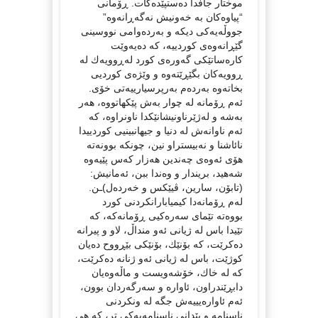
موختار جافدا ده‌ستپێده‌كات. ڕۆمانی
“پیاوه‌كان به‌ خه‌ونیش نه‌گه‌ڕانه‌وه‌”
جووڵه‌یه‌كی دیكه‌ و به‌رده‌وامی نووسینی
گێڕانه‌وه‌ی كوردییه‌،‌ كه‌ ده‌یه‌وێت
كاره‌ساتێكی گه‌وره‌ی كورد له‌ڕوویه‌ك له‌
ڕوویه‌كان بگێڕێته‌وه‌ و وێژه‌ی كوردیی
بخاته‌وه‌ به‌رده‌م به‌رپرسیارییه‌تی خۆی.
ئه‌م ڕۆمانه‌ له‌ چوار به‌ش پێكهاتووه‌، هه‌ر
به‌شه‌ و له‌ژێرناونیشانێكدا ناونراوه‌، كه‌
ئه‌م ناوانه‌ش له‌ دنیا و جیهانبینیی كوردییدا
نائاشنا و نه‌بیستراو نین، چونكه‌ بوونه‌ته‌
هۆی ئه‌وه‌ی چه‌ندین هه‌زار كه‌س پێیه‌وه‌
شه‌هید، بریندار و وه‌ندا ببن، ئه‌مانیش:
(تابۆن، سارین، ڤیێكس و خه‌رده‌ل)ـن.
له‌م ڕۆمانه‌دا كیمیابارانكردنی كورد
بووه‌ته‌ تێمای سه‌ره‌كیی ڕۆمانه‌كه‌، كه
تێیدا باس له‌ ژیانی ئه‌و منداڵ، لاو و پیرانه‌
ده‌كرێت، كه‌ بۆنێك، بۆنێكی بێڕووح ده‌یان
كوژێت، باس له‌ ژیانی ئه‌و ژنانه‌ ده‌كرێت،
كه‌ له‌ خاك، خۆشه‌ویست و ماڵه‌وه‌یان
دابڕێندراون، ئاواره‌ و سه‌رگه‌ردان بوون،
ئه‌م ئاواره‌یییه‌ش جگه‌ له‌ ونكردنی
ناسنامه‌ و پێدانی ناسنامه‌یه‌كی تر، كه‌ هی