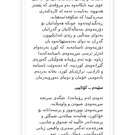
خۆی نییه‌ نایكاته‌وه‌ به‌و مرۆڤه‌ی كه‌ پێشتر
هه‌بووه‌، به‌تایبه‌ت ئه‌مه‌ له‌ كاره‌كته‌ری
سه‌ره‌كییدا كه‌ شكۆفه‌/مه‌هتابه‌،
ڕه‌نگیداوه‌ته‌وه‌. چونكه‌ هه‌وڵدانیان بۆ
دۆزینه‌وه‌ی بنه‌ماڵه‌كانیان و گه‌ڕانیان
به‌دوای منداڵیی و زێدی له‌دایكبوون،
گه‌ڕان‌ به‌ دوای به‌ده‌ستهێانه‌وه‌ یان
دۆزینه‌وه‌ی ناسنامه‌یه‌. كه‌ كورد به‌رده‌وام
له‌ژێر ترسی سڕینه‌وه‌ی ناسنامه‌كه‌یدا
ژیاوه‌‌. بۆیه‌ ئه‌م ڕۆمانه‌ هه‌وڵێكی گه‌وره‌ی
گێڕانه‌وه‌ی كوردییه‌، كه‌ ده‌یه‌وێت ناسنامه‌
و ئازادیی، تراژێدیای كورد، بخاته‌ به‌رده‌م
یاده‌وه‌یی خۆمان و دونیای ده‌وروبه‌رمان.
سێیه‌م ــ كۆتاییی
ئه‌وه‌ی له‌م ڕۆمانه‌دا، جێگه‌ی سرنجه‌
سڕینه‌وه‌ی شیوه‌ن و واوه‌یلایه‌،
سڕینه‌وه‌ی نووزه‌نووز و پرسه‌دانانه‌ بۆ
خۆ/كورد، هه‌ڵبه‌ته‌ میلله‌تی شینگێڕ و
پرسه‌دانه‌ر خاڵییه‌ له‌ شه‌وق و شادیی،
هه‌رچه‌نده‌ ئه‌گه‌ر سه‌یری واقیعی ژیانی
كۆمه‌ڵایه‌تیی خه‌ڵك بكه‌ین، ئه‌م