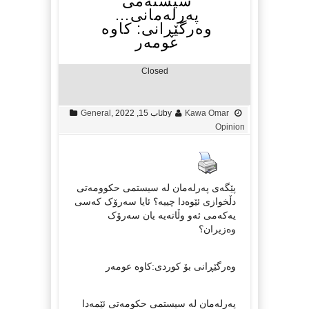
سیستەمی
پەرلەمانی…
وەرگێڕانی: کاوە
عومەر
Closed
Kawa Omar
by
ئاب 15, 2022
,
General
Opinion
پێگەی پەرلەمان لە سیستمی حكوومەتی
دڵخوازی ئێوەدا چییە؟ ئایا سەرۆک کەسی
یەکەمی ئەو وڵاتەیە یان سەرۆک
وەزیران؟
وەرگێڕانی بۆ کوردی:کاوە عومەر
پەرلەمان لە سیستمی حکومەتی ئێمەدا