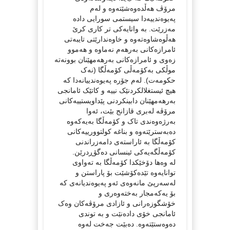
مرۆڤ هەڵدەوەشێتەوە و لەم
پەیوەندییەدا سیستمی سورایی دادە
مەزرێت. بە واتایەکی تر کاری کرێ
هەڵوەشاوەتەوە و خاوەندارێتی تایبەتی
ئامرازەکانی بەرهەم نەماوە و هەموو
زەوی و ئامرازەکانی بەرهەمهێنان بوونەتە
موڵکی بەکۆمەڵی کۆمەڵگا (نەک
حکومەت). لەم جۆرە پەیوەندییانەدا کە
هیچ ئیستغلالکردنێک نییە و کاتێک ئامانجی
بەرهەمهێنان دابینکردنی پێداویستییەکانی
مرۆڤە لەبری قازانج بێت، ئەوا
بەرژەوەندی تاک و کۆمەڵگا بەیەکەوە
دەبەسترێتەوە و بناغە کولتوورییەکانی
کۆمەڵگا بە ئاراستەی دامەزراندنی
کۆمەڵگەیەکی ئینسانی دەگۆڕدرێن.
لە وەها دۆخێکدا کۆمەڵگا بە تەواوی
توانایەوە تێدەکۆشێت بۆ پاراستن و
لەسەرپێ مانەوەی ئەو پەیوەندیانەی کە
بۆ یەکەمجار بەختەوەری و
خۆشگوزەرانی و ئازادی مرۆڤەکان وەک
ئامانجی خۆی دادەنێت و بە توندی
دەوەستێتەوە. دەبێت جەخت لەوە