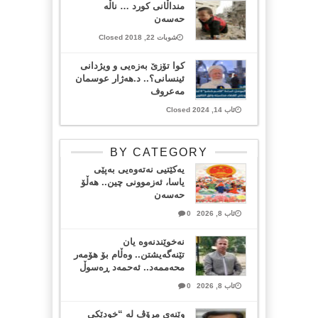
منداڵانی کورد … ناڵە
حەسەن
شوبات 22, 2018 Closed
کوا تۆزێ بەزەیی و ویژدانی
ئینسانی؟.. د.هەژار عوسمان
مەعروف
ئاب 14, 2024 Closed
BY CATEGORY
یەکێتیی نەتەوەیی بەپێی
یاسا، ئەزموونی چین.. هەڵۆ
حەسەن
ئاب 8, 2026
0
نەخوێندنەوە یان
تێنەگەیشتن.. وەڵام بۆ هۆمەر
محەممەد.. ئەحمەد ڕەسوڵ
ئاب 8, 2026
0
وێنەی مرۆڤ لە “خودێکی