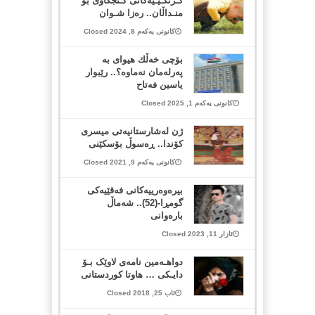
گـرنگـیـیەکانی کـنجکاوی بۆ
منـداڵان.. رەزا شـوان
کانونی یەکەم 8, 2024 Closed
بۆچی خەڵك هیوای بە
پەرلەمان نەماوه؟.. رێبوار
ياسين فەتاح
کانونی یەکەم 1, 2025 Closed
ژن له‌شارستانیه‌تی میسری
كۆندا.. ڕه‌سوڵ بۆسكێنی
کانونی یەکەم 9, 2021 Closed
بیرەوەریيەکانی فەقێیەکی
گومڕا-(52).. شەماڵ
بارەوانی
ئازار 11, 2023 Closed
دواهـەمین نامەی لاوێک بـۆ
دایـکی … هاوتا کوردستانی
ئاب 25, 2018 Closed