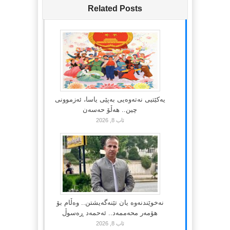
Related Posts
یەکێتیی نەتەوەیی بەپێی یاسا، ئەزموونی
چین.. هەڵۆ حەسەن
ئاب 8, 2026
نەخوێندنەوە یان تێنەگەیشتن.. وەڵام بۆ
هۆمەر محەممەد.. ئەحمەد ڕەسوڵ
ئاب 8, 2026