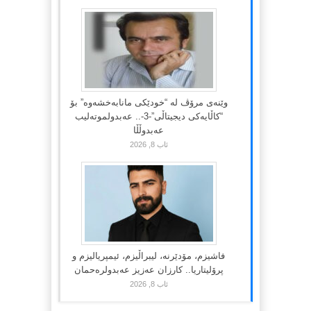
وێنەی مرۆڤ لە “خودێکی مانابەخشەوە” بۆ
“کاڵایەکی دیجیتاڵی”-3-.. عەبدولموتەلیب
عەبدوڵڵا
ئاب 8, 2026
فاشیزم، مۆدێرنە، لیبراڵیزم، ئیمپریالیزم و
پرۆلیتاریا.. کارزان عەزیز عەبدولرەحمان
ئاب 8, 2026