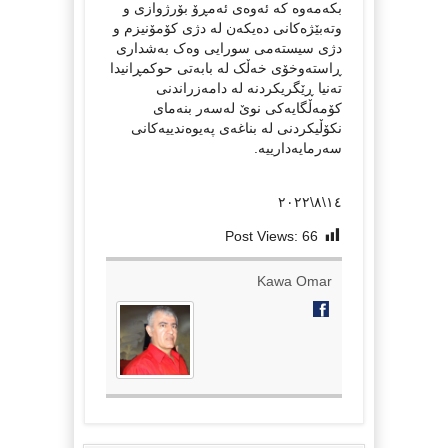
بکەمەوە کە ئەوەی ئەمڕۆ بۆرژوازی و
وتەبێژەکانی دەیکەن لە دژی کۆمۆنیزم و
دژی سیستەمی سورایی وەک بەشداری
ڕاستەوخۆی خەڵک لە بابەتی حوکمڕانیدا
تەنیا ڕێگریکردنە لە دامەزراندنی
کۆمەڵگایەکی نوێ لەسەر بنەمای
نکۆڵیکردنی لە بناغەی پەیوەندییەکانی
سەرمایەدارییە.
١٤\٨\٢٠٢٢
Post Views:
66
Kawa Omar