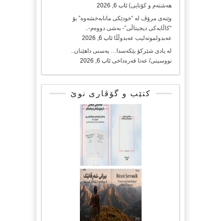
هەشتەم و کۆتایی)
ئاب 6, 2026
وێنەی مرۆڤ لە “خودێکی مانابەخشەوە” بۆ
“کاڵایەکی دیجیتاڵی”- بەشی دووەم-..
عەبدولموتەلیب عەبدوڵڵا
ئاب 6, 2026
لە یادی شێرکۆ بێکەسدا… پەسنی داهێنان..
نووسینی/ عەتا قەرەداخی
ئاب 6, 2026
کتێب و گۆڤاری نوێ