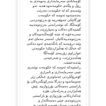
کۆمەڵگەی سەرمایەداری پەیوەندی بە
ڕۆڵ و پێگەی حکومەتەوە هەیە. ئەو
وێنەیەی کە لە حکومەت دەدرێت
بەدەستەوە ئەوەیە کە حکومەت
ئۆرگانێکی جەوهەرییە بۆ بەڕێوەبردنی
کۆمەڵگا، کە نوێنەرایەتی بەرژەوەندییە
گشتیەکان دەکات و دەیپارێزێت و
سەربەخۆیە لە چینە کۆمەڵایەتییەکان و
بەرژەوەندییەکانیان. لەسەر بنەمای ئەم
وێنە درۆینەیە کە بانگەشەی ئەوە دەکەن
کە خەڵک لە هەڵبژاردنێکدا حکومەتی
خوازراوی زۆرینەی کۆمەڵگا
هەڵدەبژێرێت، و شەرعیەتی
پێدەبەخشێت.
ڕاستییەکە ئەوەیە کە حکومەت نوێنەری
چینی سەرمایەداری و ئامرازی
کۆنترۆڵکردنی جەماوەری خەڵکی ژێر
چەوسانەوە و دەزگا سەرکوتگەرەکان بۆ
پاراستنی دەسەڵاتی بۆرژوازییە. پێش
هەڵبژاردن و پەرلەمان، هێزە
چەکدارەکانی بۆرژوازی بۆ پاراستنی
بەرژەوەندی چینی دەسەڵاتدار و
حکومەت بوونیان هەیە و ئامادەن بۆ