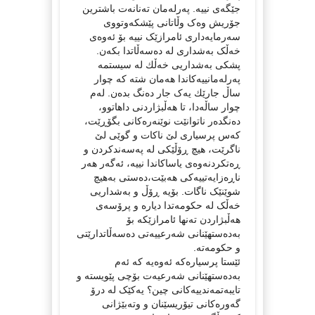
جێگەی نییە. پەرلەمان تەنانەت باشترین
جۆریش وەک وڵاتانی پێشکەوتووی
سەرمایەداری ئامرازێک نییە بۆ ئەوەی
خەڵک بەشداری لە دەسەڵاتدا بکەن.
پشكی بەشداریی خەڵك لە سیستمە
پەرلەمانییەكاندا هەمان شتە كە چوار
ساڵ جارێك یەک جار دەنگ بدەن. لەم
چوار ساڵەدا، تا هەڵبژاردنی داهاتوو،
دەنگدەر ناتوانێت نوێنەرەکانی بگۆڕێت،
کەس پرسیاری لێ ناکات و گوێی لێ
ناگرێت، هیچ ڕۆڵێکی لە پەسەندکردن و
ڕەتکردنەوەی یاساکاندا نییە، ئەگەر هەر
ناڕەزایەتییەکی هەبێت،دەستی بەهیچ
شوێنێک ناگات. بۆیە ڕۆڵ و بەشداریی
خەڵک لە حکومەتدا دیارە و پرۆسەی
هەڵبژاردن تەنها ئامرازێکە بۆ
بەدەستهێنانی شەرعییەتی دەسەڵاتدارێتی
و حکومەتە.
ئێستا پرسیارەکە ئەوەیە کە ئەم
بەدەستهێنانی شەرعیەت بۆچی پێویستە و
تایبەتمەندییەکانی چین؟ یەکێک لە درۆ
گەورەکانی تیۆریسێنان و وتەبێژانی