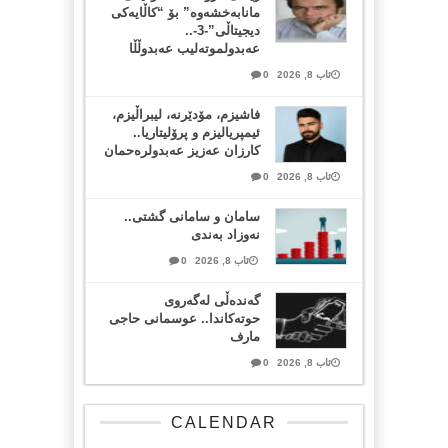
مانابەخشەوە” بۆ “کاڵایەکی
دیجیتاڵی”-3-..
عەبدولموتەلیب عەبدوڵڵا
ئاب 8, 2026
0
فاشیزم، مۆدێرنە، لیبراڵیزم،
ئیمپریالیزم و پرۆلیتاریا..
کارزان عەزیز عەبدولرەحمان
ئاب 8, 2026
0
سامان و سامانی گشتی..
نەوزاد بەندی
ئاب 8, 2026
0
گەندەڵی لەگەروی
حوتەکاندا.. عوسمانی حاجی
مارف
ئاب 8, 2026
0
CALENDAR