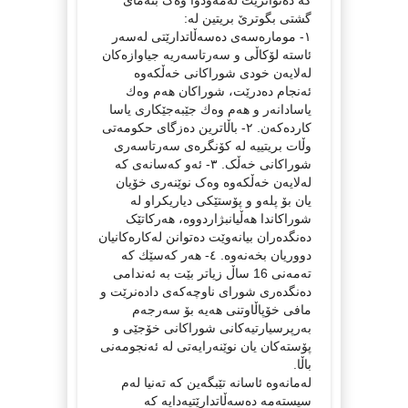
گشتی بگوترێ بریتین لە:
١- مومارەسەی دەسەڵاتدارێتی لەسەر
ئاستە لۆكاڵی و سەرتاسەریە جیاوازەكان
لەلایەن خودی شوراكانی خەڵکەوە
ئەنجام دەدرێت، شوراكان هەم وەك
یاسادانەر و هەم وەك جێبەجێكاری یاسا
كاردەكەن. ٢- باڵاترین ده‌زگای حكومه‌تی
وڵات بریتییه‌ له‌ كۆنگره‌ی سەرتاسەری
شوراکانی خەڵک. ٣- ئەو کەسانەی کە
لەلایەن خەڵکەوە وەک نوێنەری خۆیان
یان بۆ پلەو و پۆستێکی دیاریکراو لە
شوراکاندا هەڵیانبژاردووە، هەرکاتێک
دەنگدەران بیانەوێت دەتوانن لەکارەکانیان
دووریان بخەنەوە. ٤- هه‌ر كه‌سێك كه‌
ته‌مه‌نی 16 ساڵ زیاتر بێت به‌ ئه‌ندامی
ده‌نگده‌ری شورای ناوچه‌كه‌ی داده‌نرێت و
مافی خۆپاڵاوتنی هه‌یه‌ بۆ سه‌رجه‌م
به‌رپرسیارتیەکانی شوراکانی خۆجێی و
پۆسته‌كان یان نوێنه‌رایه‌تی له‌ ئه‌نجومه‌نی
باڵا.
لەمانەوە ئاسانە تێبگەین کە تەنیا لەم
سیستەمە دەسەڵاتدارێتیەدایە کە