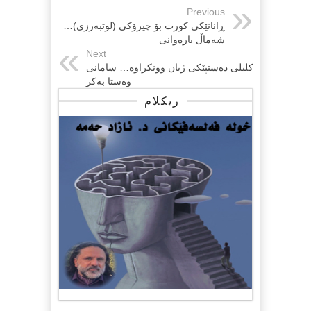
Previous
ڕانانێکی کورت بۆ چیرۆکی (لوتبەرزی)…
شەماڵ بارەوانی
Next
کلیلی دەستپێکی ژیان وونکراوە… سامانی
وەستا بەکر
ریکلام