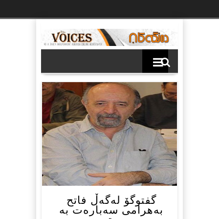
Ski
t
th
conten
گفتوگۆ لەگەڵ فاتح
بەهرامی سەبارەت بە