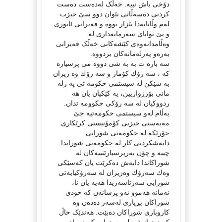
دۆخی باش نییە. خەڵک لەدەست دەست
کردنی دەسەڵاتی نێوان دوو سێ حیزب
لەم وڵاتانەدا بێزار بووە و قەیرانی ئابوری
و بێ توانای سەرمایەداری لە
وەڵامدانەوەی کێشەکانی خەڵک قەیرانی
بەرەو پەرلەمانەکان بردووە.
سه باره ت به به شی دووه می پرسیاره
كه ، سه رۆك کۆمار و سه رۆك وه زیران
به شێكن له سیستمی حكومه تی په رله
مانی بۆرژوازیین، یه كێكیان یان هه
ردووكیان له سه رۆكی حكوومه تدان.
بەڵام لەو سیستمی حکومەتیە جێ
مەبەستی حیزبی کۆمۆنیستی کرێکاری
جۆرێکە لە حکومەتی شورایی.
دابەشكردنی كار لە حكومەتی شورایدا
چییە و چۆن بەرپرسیارێتییەكان لە
شوراكاندا دابەش دەكرێت یان كەسێكی
وەك سەرۆك وەزیران لە سەرۆكیایەتی
شورایی سەرتاسەریدا هەیە یان نا،
ئەمانە هەموو ئەو پرسانەن كە خودی
شوراكان بڕیاری لەسەر دەدەن وە
کاروباری شوراکان دەبێت. هەندێک خاڵ
کە دەتوانرێت لەمەودوا وەک بنەمای