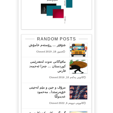
RANDOM POSTS
شۆفێر … ڕۆستەم خامۆش
تەموز 18, 2019 Closed
مافیاكانی نه‌وت له‌هه‌رێمی
كوردستان … جه‌زا ئه‌حمه‌د
فارس
کانونی یەکەم 10, 2016 Closed
مرۆڤ و جین و مێم لەجینی
خۆپەرستدا.. مەحمود
عەبدوڵڵا
کانوونی دووەم 6, 2022 Closed