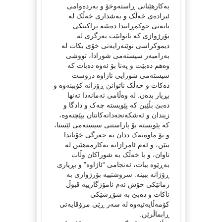
بەکارهێنانی ڕاستەوخۆ و بەردەوامی
ئیرادەی خەڵک و بەشداری خەڵک لە
بابەتی حوکمڕانیدا دەبێتە پراکتیکی.
بۆرژوازی کە ناتوانێت بەرگری لە
دیموکراسی نوێنەرایەتی خۆی بکات لە
بەرامبەر سیستەمی شورادا، تووشی
وەهم دەبێت و پەنا بۆ ئەوە دەبات کە
سیستەمی شورایی ئاژاوە دروست
دەکات و خەڵک ناتوانن ڕۆژانە کۆببنەوە و
بڕیار بدەن. لە وەڵامی ئەمانەدا تەنها
دەبێ بڵێین کە پێویستە چەک و دادگا و
زیندان و ئەشکەنجەدانەکانتان بپێچنەوە،
کە پێویستە بۆ پاراستنی سیستەمی ئێستا،
و بۆ ماوەیەک ددان بە جەرگی خۆتاندا
بنێن، و ئەم ئامرازانە بەکارمەهێنن لە
تاوان، و با خەڵک بە شوراکان وڵات
بەڕێوە ببات، ئەنجامی “ئاژاوە” و بڕیاری
ڕۆژانە ببینە. سروشتییە بۆرژوازی بە
زمانێکی خۆش ئەم ئامۆژگارییە قبوڵ
ناکات و دەبێ بە شۆڕشێکی
کۆمەڵایەتیەوە لە سەر ڕێی مرۆڤایەتی
ڕابماڵرێن.