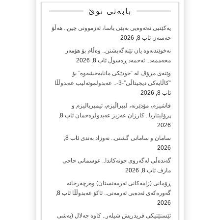
بابەتی نوێ
یەکێتیی نەتەوەیی بەپێی یاسا، ئەزموونی چین.. هەڵۆ
حەسەن
ئاب 8, 2026
نەخوێندنەوە یان تێنەگەیشتن.. وەڵام بۆ هۆمەر
محەممەد.. ئەحمەد ڕەسوڵ
ئاب 8, 2026
وێنەی مرۆڤ لە “خودێکی مانابەخشەوە” بۆ
“کاڵایەکی دیجیتاڵی”-3-.. عەبدولموتەلیب عەبدوڵڵا
ئاب 8, 2026
فاشیزم، مۆدێرنە، لیبراڵیزم، ئیمپریالیزم و
پرۆلیتاریا.. کارزان عەزیز عەبدولرەحمان
ئاب 8,
2026
سامان و سامانی گشتی.. نەوزاد بەندی
ئاب 8,
2026
گەندەڵی لەگەروی حوتەکاندا.. عوسمانی حاجی
مارف
ئاب 8, 2026
ڕۆمانی (زامه‌كانی ئەرمەنستان) وه‌رچه‌رخانه‌
گه‌وره‌كه‌ی ئه‌ده‌بی ئه‌رمه‌نی.. ئاكۆ عه‌بدوڵڵا
ئاب 8,
2026
ئێستێتیکی فریدریش شیلەر.. کاوە جەلال (بەشی