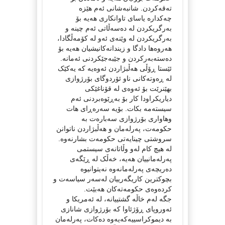
تەقەکردن. شانبەشانی ئەم هێزە
چەکدارە یاسای تاوانکاری هەیە بۆ
بەرگریکردن لە دەسەڵاتی ئەم چینە و
بەرگریکردن لە وێنەی ئەو لە کۆمەڵگادا،
هەروەها دادگا و زیندانەکانیشیان هەیە بۆ
دەستەبەرکردن و جێبەجێکردنی ئەمانە.
ئێستا ڕۆڵی هەڵبژاردن ئەوەیە کە یەکێک
لە ڕەوتەکانی ناو ئۆردوگای بۆرژوازی
بهێنرێت بۆ ئەوەی لە قۆناغێکی
دیاریکراودا کار بۆ بەڕێوەبردنی ئەم
سیستەمە بکات. بۆیە سەرەڕای هات
وهاواری بۆرژوازی سەبارەت بە
حکومەت، پەرلەمان و هەڵبژاردن ناتوانن
سروشتی چینایەتی حکومەت بشارنەوە.
لە هیچ کام لەو وڵاتانەی سیستمی
پەرلەمانییان هەیە، خەڵک لە ڕێگەی
دەریچەی پەرلەمانەوە نەیتوانیوە
بچوکترین کاریگەرییان لەسەر سیاسەت و
کردەوەی حکومەتەکان هەبێت.
جگە لەم خاڵە گشتییانە، لە ئەمریکا و
ئەوروپای ڕۆژئاوا کە بۆرژوازی شانازی
بە دیموکراسییەکەیەوە دەکات، پەرلەمان