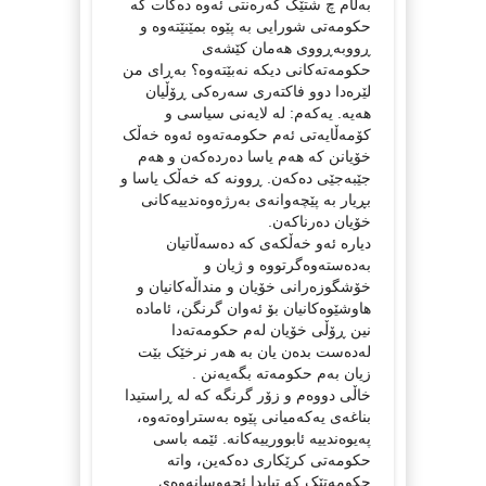
بەڵام چ شتێک گەرەنتی ئەوە دەکات کە
حکومەتی شورایی بە پێوە بمێنێتەوە و
ڕووبەڕووی هەمان کێشەی
حکومەتەکانی دیکە نەبێتەوە؟ بەڕای من
لێرەدا دوو فاکتەری سەرەکی ڕۆڵیان
هەیە. یەکەم: لە لایەنی سیاسی و
کۆمەڵایەتی ئەم حکومەتەوە ئەوە خەڵک
خۆیانن کە هەم یاسا دەردەکەن و هەم
جێبەجێی دەکەن. ڕوونە کە خەڵک یاسا و
بڕیار بە پێچەوانەی بەرژەوەندییەکانی
خۆیان دەرناکەن.
دیارە ئەو خەڵکەی کە دەسەڵاتیان
بەدەستەوەگرتووە و ژیان و
خۆشگوزەرانی خۆیان و منداڵەکانیان و
هاوشێوەکانیان بۆ ئەوان گرنگن، ئامادە
نین ڕۆڵی خۆیان لەم حکومەتەدا
لەدەست بدەن یان بە هەر نرخێک بێت
زیان بەم حکومەتە بگەیەنن .
خاڵی دووەم و زۆر گرنگە کە لە ڕاستیدا
بناغەی یەکەمیانی پێوە بەستراوەتەوە،
پەیوەندییە ئابوورییەکانە. ئێمە باسی
حکومەتی کرێکاری دەکەین، واتە
حکومەتێک کە تیایدا ئچەوسانەوەی