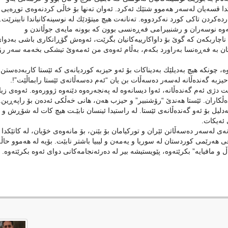
ككاتدا قسه‌یان له‌سه‌ر هه‌موو شتێك ئه‌كرد. ئه‌وان ته‌نها بۆ خاڵی كردنه‌وه‌ی توڕه‌یی
ده‌كردن تاكی كورد نه‌كردووه‌. ته‌نانه‌ت هیچ میتۆدێك له‌ نوسینه‌كانیاندا نابینرێت.
ست بوو ئه‌وه‌ نوسه‌ران و رشنبیرامی فه‌ڕه‌نسی بوون كه‌ بوونه‌ مایه‌ی جوڵاندن و
 ناچاربكه‌ن كه‌ گوێ‌ بۆ داواكارییه‌كانیان بگرێت، ئه‌وه‌ش گۆڕانكاری باشی به‌دوا
ن به‌ فه‌ڕه‌نسا به‌راورد بكه‌م، به‌ڵام ئه‌وه‌ی من ئه‌مه‌وێ‌ تیشكی بخه‌مه‌ سه‌ر ر
، چونكه‌ هیچ به‌دیلێك به‌دیناكات بۆ ئه‌و حیزبه‌ كوردیانه‌ی كه‌ ئێستا كاربه‌ده‌ستن
زبه‌ گه‌نده‌ڵانه‌ له‌سه‌ر ده‌سه‌ڵات بن یان “ئه‌م ده‌سه‌ڵاته‌ی ئێستا رابماڵێت”!.
 دژی ئه‌م گه‌نده‌ڵانه‌، ئه‌وا دیسانه‌وه‌ له‌ په‌نجه‌ره‌وه‌ دێنه‌وه‌ ژووره‌وه‌. ئه‌وه‌ی زی
ه‌ڵكاران. ئێستا هه‌ندێ‌ “رۆشنبیر” و حیزب هه‌ن، هانی خه‌ڵكی ئه‌ده‌ن بۆ راپه‌ڕین. 
لیل بۆ ئه‌و گه‌نده‌ڵانه‌ی ئێستا. له‌ راستیدا ئینسان نابێـت هیچ كات له‌ شۆڕش و
ئه‌یكات.
‌ی له‌سه‌ر ده‌سه‌ڵاتن ئێران و توركیامان بۆ بێنن، بۆ مانه‌وه‌ی خۆیان، له‌ كاتێكدا
‌زعی هه‌رێمی كوردستان له‌ سوریا و یه‌مه‌ن و لیبیا باشتر نابێت. بۆیه‌ له‌ هه‌موو حاڵه
 و مافیایه‌” بكرێته‌وه‌، پێویستیشه‌ بیر له‌ ده‌رئه‌نجامه‌كانی دوای ئه‌وه‌ بكرێته‌وه‌.