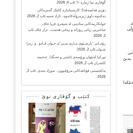
گۆڤاری نما ژمارە ٦١
ئاب 4, 2026
دۆزی فەلسەفە5: کارەساتبارە کاتێک گەمژەکان
دەکەونە داوی ژیرەزۆڵەکانەوە.. ئازاد حەمە
ئاب 2, 2026
ی
جوانکارییەکانی سادەیی لە شیعری فریا جاف…
ۆڵی
شاعیریی ژیانی ڕۆژانە و زمانی هەست.. نزار جاف
ئاب
2, 2026
رۆمـانی “پارشـێوی مـاری سـیر”ی جـوان قـادۆ.. و. رەزا
شـوان
ئاب 2, 2026
انی
تورکیا لەنێوان پڕۆسەی ئاشتی و جەنگدا.. ئەحمەد
به‌بێ‌
کامەران
ئاب 2, 2026
پەکخستنی قۆناغەکانی مرۆڤبوون.. نەوزاد بەندی
ئاب 2,
2026
‌تێكدا
کتێب و گۆڤاری نوێ