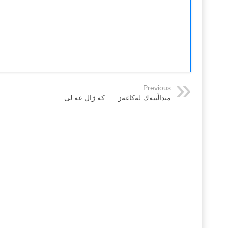
Previous
منداڵیيەك لەکاغەز …. كه ژال عه لى