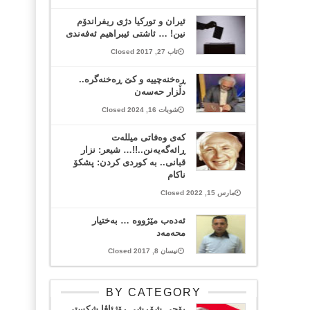
ئیران و تورکیا دژی ریفراندۆم
نین! … ئاشتی ئیبراهیم ئەفەندی
ئاب 27, 2017 Closed
ڕەخنەچییە و کێ ڕەخنەگرە..
دڵزار حەسەن
شوبات 16, 2024 Closed
کەی وەفاتی میللەت
ڕائەگەیەنن..!!… شيعر: نزار
قبانی.. بە کوردی کردن: پشکۆ
ناکام
مارس 15, 2022 Closed
ئه‌ده‌ب مێژووه‌ … به‌ختیار
محه‌مه‌د‌
نیسان 8, 2017 Closed
BY CATEGORY
بۆچی شۆڕشی رۆژئاڤا شکستی