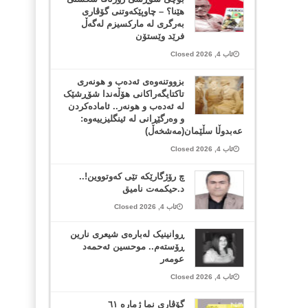
هێنا؟ – چاوپێکەوتنی گۆڤاری
بەرگری لە مارکسیزم لەگەڵ
فرێد وێستۆن
ئاب 4, 2026 Closed
بزووتنەوەی ئەدەب و هونەری
تاکتایگەراکانی هۆڵەندا شۆڕشێک
لە ئەدەب و هونەر.. ئامادەکردن
و وەرگێڕانی لە ئینگلیزییەوە:
عەبدوڵا سڵێمان(مەشخەڵ)
ئاب 4, 2026 Closed
چ رۆژگارێکە تێی کەوتووین!..
د.حیکمەت نامیق
ئاب 4, 2026 Closed
ڕوانینیک لەبارەى شیعرى نارین
ڕۆستەم.. موحسین ئەحمەد
عومەر
ئاب 4, 2026 Closed
گۆڤاری نما ژمارە ٦١