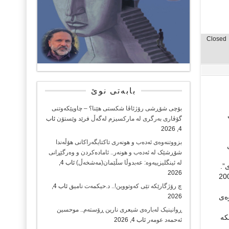
Closed
بابەتی نوێ
بۆچی شۆڕشی رۆژئاڤا شکستی هێنا؟ – چاوپێکەوتنی
گۆڤاری بەرگری لە مارکسیزم لەگەڵ فرێد وێستۆن
ئاب
4, 2026
بزووتنەوەی ئەدەب و هونەری تاکتایگەراکانی هۆڵەندا
شۆڕشێک لە ئەدەب و هونەر.. ئامادەکردن و وەرگێڕانی
لە ئینگلیزییەوە: عەبدوڵا سڵێمان(مەشخەڵ)
ئاب 4,
”.
2026
ی راپه‌ڕین، زۆرینه‌ی ره‌هایان به‌جۆرێك له‌ جۆره‌كانی بوون به‌كادری حیزب. له‌دوای ساڵی 2003
چ رۆژگارێکە تێی کەوتووین!.. د.حیکمەت نامیق
ئاب 4,
ه‌ی
2026
ڕوانینیک لەبارەى شیعرى نارین ڕۆستەم.. موحسین
ه‌
ئەحمەد عومەر
ئاب 4, 2026