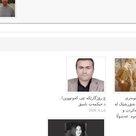
ونەری
چ رۆژگارێکە تێی کەوتووین!..
ا شۆڕشێک لە
د.حیکمەت نامیق
ەکردن و
ئاب 4, 2026
وە: عەبدوڵا