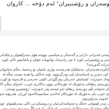
وسه‌ران و رۆشنبیران” له‌م دۆخه‌ … كاروان
یبه‌تی قه‌یرانی دارایی و گه‌نده‌ڵی و سیاسیی بووه‌ته‌ هۆی سه‌رلێشوان و تێكدانی
ه‌ر و رۆشنبیرانی كورد تا چی راده‌یه‌ك توانیویانه‌ خۆیان و پاشانیش تاكی كورد
انه‌ گه‌وره‌یه‌؟
رده‌ هه‌نده‌ران. به‌شێكیان هه‌رچه‌نده‌ بواری باشیان بۆ ره‌خسا، به‌ڵام نه‌یانتوانی
‌ لێی ده‌ژین و ناسنامه‌یان لێی وه‌رگرتووه‌. بۆیه‌ خه‌ڵكی وا هه‌یه‌ بیست ساڵه‌ له‌
‌، وه‌ك ئه‌وترێت “ئێستایش خه‌ریكی وه‌رگێڕانی كتێبی عه‌ره‌بی و فارسییه‌ بۆ كوردی
ئه‌و نوسه‌رانه‌ی كه‌ له‌ناو كوردستان مانه‌وه‌، له‌ دوا
كان ئه‌توانم بڵێم زۆرینه‌ی ڕه‌های ئه‌و چینه‌ی پێی ئه‌وترێت “رۆشنبیرو نوسه‌ر”،
ری حیزب یان به‌جۆرێك له‌ جۆره‌كان له‌لایه‌ن سیاسییه‌كانه‌وه‌ كڕران. هه‌ربۆیه‌ ئه‌و
وتنه‌ په‌راوێزه‌وه‌.
ایه‌ی سه‌ر لێشوانی خه‌ڵك و چه‌واشه‌كردنیان و دروستكردنی تاكی سه‌رلێشواو، چونك
به‌ڵام به‌جۆرێك نوسینه‌كانیان ئه‌نوسی كه‌ تابڵێی كرچ و كاڵ بوو و خزمه‌تی به‌و