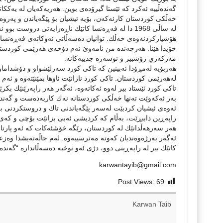
گه‌نده‌ڵییه‌ ئه‌كرد كه‌ ئێستا گیرۆده‌ی بوین. هه‌ریه‌كه‌یان له‌ یه‌
خه‌ڵكی كوردستان كارئه‌كه‌ن، بۆیه‌ ئیشیان بۆ پێگه‌یاندن و په‌روه‌ر
له‌ ساڵی 1968 دا له‌ فه‌ڕه‌نسا كاتێك ناڕه‌زایه‌تی درو
هۆشیاركردنه‌وه‌ی خه‌ڵك. توانیان ده‌سه‌ڵاتی ئه‌وكاته‌ی فه‌ڕه‌نسا
خۆیدا هێنا. هه‌رچه‌نده‌ من نامه‌وێ‌ ئه‌م دۆخه‌ی هه‌رێمی كوردستا
مه‌ركه‌زیِ رۆشبیر و نوسه‌ره‌ جدییه‌كانه‌.
هه‌ربۆیه‌ له‌مڕۆدا ئه‌بینین كه‌ تاكی كورد سه‌رلێشواو و دۆشداماوه‌
له‌هه‌رێمی كوردستان. تاكی كورد نازانێت ئاوها بمێنێته‌وه‌ و ئه‌م حی
تاكی كورد ئێستاد بیر له‌وه‌ ئه‌كاته‌وه‌، ئه‌گه‌ر هه‌ر راپه‌رێنێك بكرێت
به‌ر ئه‌كه‌وێت ته‌نها خه‌ڵكی كوردستانه‌ نه‌ك كاربه‌ده‌ست و گه‌ند
ئه‌وه‌ی ئیشیان كردبێت له‌سه‌ر پێگه‌یاندنی تاك و دروستكردنی به‌د
راپه‌ڕین داببڕێت، به‌ڵام كه‌ كردیشی ئه‌بی بزانێت بۆچی و كه‌ی 
هه‌ر سه‌رهه‌ڵدانێك له‌ كوردستان، رێگه‌ خۆشئه‌كات كه‌ ئه‌و پارتانه
ئه‌گه‌ر به‌رژه‌وه‌ندیان كه‌وته‌ مه‌ترسییه‌وه‌. له‌م حاڵه‌ته‌یشدا وه
كاتێك بیر له‌ راپه‌ڕینی دوو، دژی ئه‌و نوخبه‌ ده‌سه‌ڵاتداره‌ “گه‌نده‌ڵ
karwantayib@gmail.com
Post Views:
69
Karwan Taib