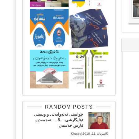
RANDOM POSTS
خواستی نه‌ته‌وایه‌تی و ویستی
ئۆلیگارشی …8 … نەجمەدین
فارس حەسەن
شوبات 11, 2018 Closed