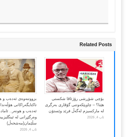
Related Posts
بۆچی شۆڕشی رۆژئاڤا شکستی
بزووتنەوەی ئەدەب و ه
هێنا؟ – چاوپێکەوتنی گۆڤاری بەرگری
تاکتایگەراکانی هۆڵەند
لە مارکسیزم لەگەڵ فرێد وێستۆن
ئەدەب و هونەر.. ئاماد
وەرگێڕانی لە ئینگلیزییە
ئاب 4, 2026
سڵێمان(مەشخەڵ)
ئاب 4, 2026