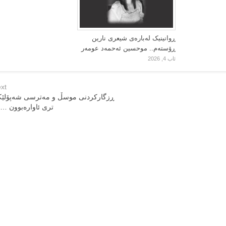
ڕوانینیک لەبارەى شیعرى نارین
ڕۆستەم.. موحسین ئەحمەد عومەر
ئاب 4, 2026
xt
ڕزگاركردنی موسڵ و مه‌ترسی شه‌پۆلێ
تری ئاواره‌بوون …. 