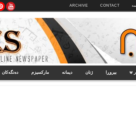
مە
CONTACT
ARCHIVE
ر
بیروڕا
ژنان
دیمانە
مارکسیزم
دەنگەکان