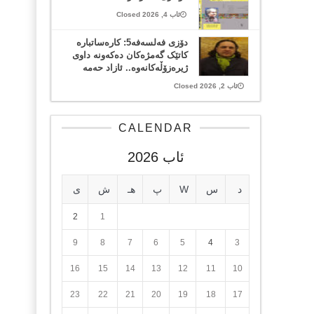
ئاب 4, 2026 Closed
دۆزی فەلسەفە5: کارەساتبارە
کاتێک گەمژەکان دەکەونە داوی
ژیرەزۆڵەکانەوە.. ئازاد حەمە
ئاب 2, 2026 Closed
CALENDAR
ئاب 2026
د
س
W
پ
هـ
ش
ی
2
1
9
8
7
6
5
4
3
16
15
14
13
12
11
10
23
22
21
20
19
18
17