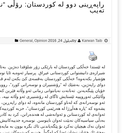
راپه‌ڕینی دوو له‌ كوردستان: رۆڵی “ن
ته‌یب
Karwan Taib
by
ئه‌یلول 24, 2016
Opinion
,
General
له‌ ئێستدا خه‌ڵكی كوردستان له‌ بارێكی زۆر شلۆقدا ده‌ژین. به‌تا
شیرازه‌ی دانیشتوانی كوردستانی عیراق. پرسیار ئه‌وه‌یه‌ ئایا نوس
هۆشیار بكه‌نه‌وه‌؟ خه‌ڵكی كوردستان به‌قسه‌ی كێ‌ بكه‌ن له‌م قه‌یر
دوای راپه‌رَین، به‌شێك له‌ “رۆشنبیران و نوسه‌رانی كورد”، روویانك
خۆیان پێبگه‌یه‌نن. ته‌نانه‌ت نه‌یانتوانی زمانی ئه‌و وڵاته‌ فێربن كه
وڵاتێكی ئه‌وروپییه‌ ئێستایش ئاگای له‌ رۆشنبیری ئه‌و وڵاته‌ نییه
یشه‌وه‌ كه‌ “پاره‌ هه‌ڵڕژا له‌ هه‌رێمی كوردستان”، حزبه‌ كوردییه‌
ئه‌وانه‌ی له‌ كوردستانن و ئه‌وانه‌شی له‌ هه‌نده‌رانن، كرد به‌ كاد
به‌دڵی سیاسیه‌كان نه‌بێت ئه‌وان ناینوسن. نوسه‌ره‌ جدییه‌كانیش كه‌
ئه‌وان نه‌ك هیچیان نه‌كرد بۆ پێگه‌یاندنی تاك بگره‌ بوون به‌ م
به‌جۆرێك خۆیان نیشان ئه‌دا كه‌ له‌گه‌ڵ حیزبه‌ كوردییه‌كان نین، 