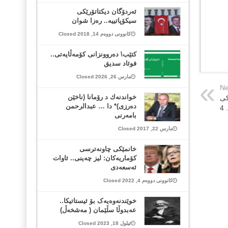
ئەردۆگان دیکتاتۆرێکی
سیکۆپاتییە.. رەزا شوان
کانوونی دووەم 14, 2018 Closed
کتێب\ دەروونزانی کۆمەڵایەتی..
فوئاد سدیق
مارس 26, 2026 Closed
Ne
خواندنه‌ك د رۆمانا (ناخێن
كی
ده‌رزی)* دا … عبدالرحمن
4
بامه‌رنی
مارس 22, 2017 Closed
خانمێکی چاونەترسی
کۆماریەکان: لیز چەینی.. ئاوات
ئەسعەدی
کانوونی دووەم 4, 2022 Closed
خوێندنەوەیەک بۆ ئیستاتیکا..
عەبدوڵا سڵێمان ( مەشخەڵ)
ئیلول 18, 2023 Closed