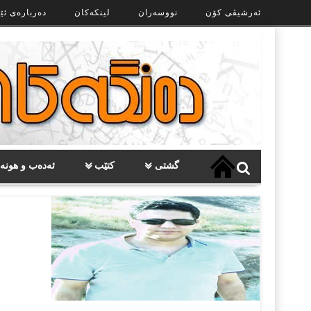
Ski
ئەرشیڤی کۆن
نووسەران
لینکەکان
دەربارەی ئێ
t
th
conten
گشتی
کتێب
ئەدەب و هونە