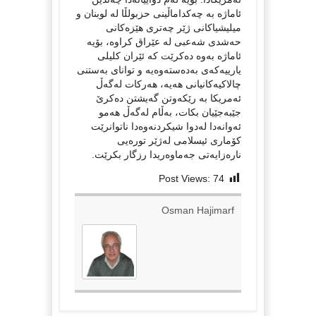
ئاماژە بە چەکداماڵینی حزبولڵا لە لوبنان و
میلیشیاکانی ژێر چەتری هێزەکانی
حەشدی شەعبی لە عێراق کراوە، بۆیە
ئاماژە بەوە دەکرێت کە ئێران کلیلی
یارییەکەی بەدەستەوەیە و توانای بەستنی
چالاکیەکانیانی هەیە، هەرکات لەگەڵ
ئەمریکا بە رێکەوتن گەیشتن دەکرێ
جێبەجێیان بکات، بەڵام لەگەڵ هەمو
ئەوانەدا لەدوا شیکردنەوەدا ناتوانرێت
کۆماری ئیسلامی لەژێر تورەیی
نارەزایەتی جەماوەریدا رزگار بکرێت.
Post Views:
74
Osman Hajimarf