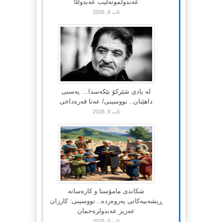
عەبدولموتەلیب عەبدوڵڵا
ئاب 6, 2026
لە یادی شێرکۆ بێکەسدا… پەسنی
داهێنان.. نووسینی/ عەتا قەرەداخی
ئاب 6, 2026
شکاندی مامۆستا و کارەساتە
ڕیشەییەکانی پەروەردە.. نووسینی: کارزان
عەزیز عەبدولرەحمان
ئاب 6, 2026