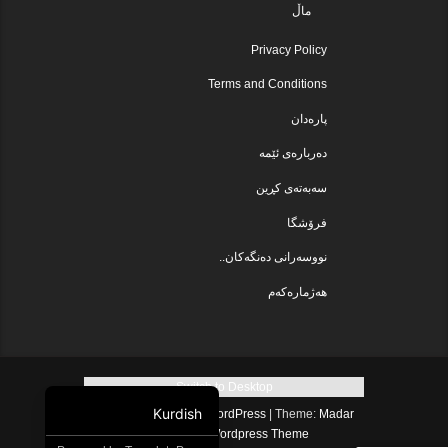
ماڵ
Privacy Policy
Terms and Conditions
پارەدان
دەربارەی ئێمە
سەبەتەی کڕین
فرۆشگا
نووسەرانی دەنگەکان..
هەژمارەکەم
Switch to Desktop
Kurdish
Proudly powered by WordPress
|
Theme:
Madar
.
Lite
by
Free Wordpress Theme