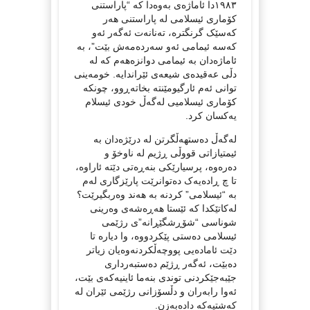
١٩٨٣دا ئاماژەی بەوەدا کە “پاراستنی
کۆماری ئیسلامی لە پاراستنی هەر
کەسێک گرنگترە، تەنانەت ئەگەر ئەو
کەسە ئیمامی ئەو سەردەمەش بێت”، بە
ئاماژەدان بە ئیمامی دوانزەهەم کە لە
دڵی عەقیدەی شیعەی ئێراندایە. خومەینی
توانی ئەم ئارگیومێنتە بخاتەڕوو، چونکە
کۆماری ئیسلامیی لەگەڵ خودی ئیسلام
یەکسان کرد.
لەگەڵ دەستهەڵگرتن لە درێژەدان بە
ئیمتیازاتی قووڵی ڕژیم لە ناوخۆ و
دەرەوە، پرسیارێکی بنەڕەتی دێتە ئاراوە،
تا چ ڕادەیەک دەتوانرێت پارێزگاری لەم
بە “ئیسلامی” کردنە بە هەند وەربگیرێت؟
لەکاتێکدا کە ئێستا هەڕەشەی وەرینی
شوناسی “شۆڕشگێڕانە”ی رژێمی
ئیسلامی دەستی پێکردووە، وا دیارە تا
دێت ئامادەیی پووچەڵکردنەوەیان زیاتر
دەبێت، ئەگەر ڕژێم دەستبەرداری
جێبەجێکردنی توندی بنەما ئاینیەکەی بێت،
ئەوا رابەران و دڵسۆزانی رژێمی ئێران لە
کەشتیەکە دادەبەزن.