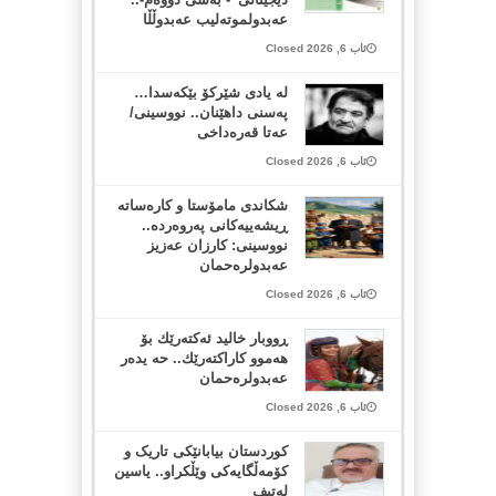
عەبدولموتەلیب عەبدوڵڵا
ئاب 6, 2026 Closed
لە یادی شێرکۆ بێکەسدا…
پەسنی داهێنان.. نووسینی/
عەتا قەرەداخی
ئاب 6, 2026 Closed
شکاندی مامۆستا و کارەساتە
ڕیشەییەکانی پەروەردە..
نووسینی: کارزان عەزیز
عەبدولرەحمان
ئاب 6, 2026 Closed
ڕووبار خالید ئەكتەرێك بۆ
هەموو كاراكتەرێك.. حه یدەر
عەبدولرەحمان
ئاب 6, 2026 Closed
کوردستان بیابانێکی تاریک و
کۆمەڵگایەکی وێڵکراو.. یاسین
لەتیف