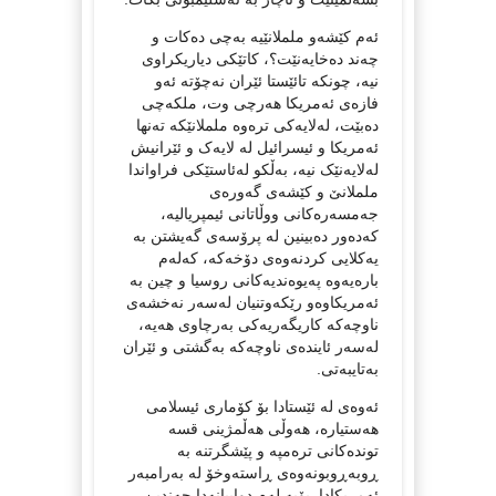
ئەم کێشەو ململانێیە بەچی دەکات و
چەند دەخایەنێت؟، کاتێکی دیاریکراوی
نیە، چونکە تائێستا ئێران نەچۆتە ئەو
فازەی ئەمریکا هەرچی وت، ملکەچی
دەبێت، لەلایەکی ترەوە ململانێکە تەنها
ئەمریکا و ئیسرائیل لە لایەک و ئێرانیش
لەلایەنێک نیە، بەڵکو لەئاستێکی فراواندا
ململانێ و کێشەی گەورەی
جەمسەرەکانی ووڵاتانی ئیمپریالیە،
کەدەور دەبینین لە پرۆسەی گەیشتن بە
یەکلایی کردنەوەی دۆخەکە، کەلەم
بارەیەوە پەیوەندیەکانی روسیا و چین بە
ئەمریکاوەو رێکەوتنیان لەسەر نەخشەی
ناوچەکە کاریگەریەکی بەرچاوی هەیە،
لەسەر ئایندەی ناوچەکە بەگشتی و ئێران
بەتایبەتی.
ئەوەی لە ئێستادا بۆ کۆماری ئیسلامی
هەستیارە، هەوڵی هەڵمژینی قسە
توندەکانی ترەمپە و پێشگرتنە بە
ڕوبەڕوبونەوەی ڕاستەوخۆ لە بەرامبەر
ئەمریکادا. بۆیە لەم دواییانەدا چەندین