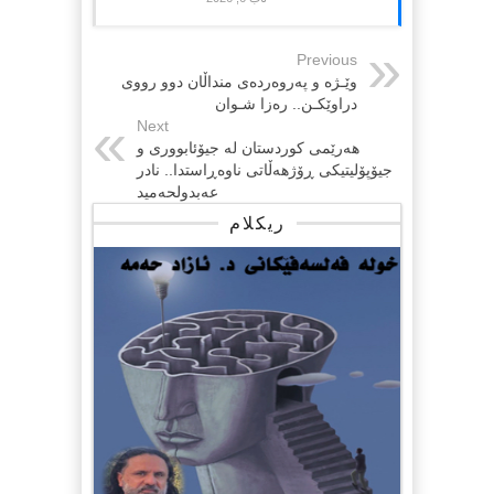
Previous
وێـژە و پەروەردەی منداڵان دوو رووی
دراوێکـن.. رەزا شـوان
Next
هەرێمی کوردستان لە جیۆئابووری و
جیۆپۆلیتیکی ڕۆژهەڵاتی ناوەڕاستدا.. نادر
عەبدولحەمید
ریکلام