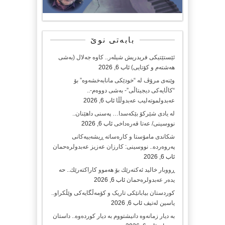
بابەتی نوێ
ئێستێتیکی فریدریش شیلەر.. کاوە جەلال (بەشی
هەشتەم و کۆتایی)
ئاب 6, 2026
وێنەی مرۆڤ لە “خودێکی مانابەخشەوە” بۆ
“کاڵایەکی دیجیتاڵی”- بەشی دووەم-..
عەبدولموتەلیب عەبدوڵڵا
ئاب 6, 2026
لە یادی شێرکۆ بێکەسدا… پەسنی داهێنان..
نووسینی/ عەتا قەرەداخی
ئاب 6, 2026
شکاندی مامۆستا و کارەساتە ڕیشەییەکانی
پەروەردە.. نووسینی: کارزان عەزیز عەبدولرەحمان
ئاب 6, 2026
ڕووبار خالید ئەكتەرێك بۆ هەموو كاراكتەرێك.. حه
یدەر عەبدولرەحمان
ئاب 6, 2026
کوردستان بیابانێکی تاریک و کۆمەڵگایەکی وێڵکراو..
یاسین لەتیف
ئاب 6, 2026
بە دیار زمانەوە دانیشتووم بە دیار کوردەوە.. داستان