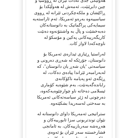
هەوڵێکی جدی ئەدات ئێران لە ڕووسیا و
چین دابرێنێت، ئەمەش لە هەوڵێکدا بۆ
ڕاکێشان و ملکەچکردنی ئێرانە لە ڕووی
سیاسییەوە بەرەو ئەمریکا، ئەم ئاراستەیە
سیمایەکی پراگماتیک بە دانوستانەکان
دەبەخشێت و پاڵ بە واشنتۆنەوە دەنێت
کاریگەرییەکانی پەکین و مۆسکۆ لە
ناوچەکەدا لاواز کات.
لەراستیا ڕێبازی ئیدارەی ئەمریکا بۆ
دانوستان، جۆرێکە لە شەڕی دەرونی و
سیاسەتی “یان شەڕ یان دانوستان”، کە
لەبەرامبەر ئێراندا پیادەی دەکات، لە
ڕێگەی ئەو پەیامە ناکۆکانەی
رایاندەگەیەنێت، بەم شێوەیە کۆماری
ئیسلامی دەخاتە ناو چوارچێوەیەکەوە،
دەرچونی لە ژێر سیاسەتەکانی ئەمریکا
بە سەختی لەسەریدا بشکێتەوە.
ستراتیجی ئەمەریکا داوای دانوستانە لە
نێوان توندتربونی سزا ئابورییەکان و
هەڕەشە سەربازییەکان، بە ئامانجی
فشارخستنە سەر ئێران بۆ ئەوەی