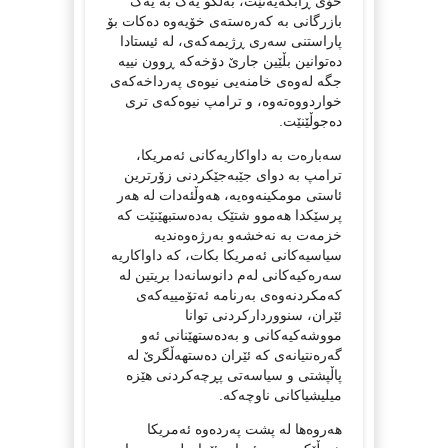
خۆی ڕابگەیەنێت، بەڵکو یەک بە یەک
بازرگانی بە کەرەستەی خۆیەوە دەکات بۆ
پاراستنی سەری ڕژیمەکەی، لە ئیستادا
دەتوانین بڵێین جارێ دۆخەکە ڕوون نییە
جگە لەوەی خامنەیی نیوەی پەرداخەکەی
خواردووەتەوە، و ترامپ نیوەکەی تری
دەجوڵێنێت.
سەبارەت بە داواکاریەکانی ئەمریکا،
ترامپ بە دوای جێبەجێکردنی زۆرترین
ئاستی مومکینەوەیە، هەوڵئەدات لە هەر
پرسێکدا هەموو شتێک بەدەستبهێنێت کە
خزمەت بە نەخشەو بەرژەوەندیە
سیاسیەکانی ئەمریکا بکات، کە داواکاریە
سەرەکیەکانی لەم دانوسانەدا بریتین لە
کەمکردنەوەی بەرنامە ئەتۆمییەکەی
ئێران، سنووردارکردنی توانا
مووشەکیەکانی و بەدەستهێنانی ئەو
گەرەنتیانەی کە ئێران دەستهەڵگرێ لە
پاڵپشتی و سیاسەتی پڕچەکردنی هێزە
میلیشیاکانی ناوچەکە.
هەروەها لە پشت پەردەوە ئەمریکا