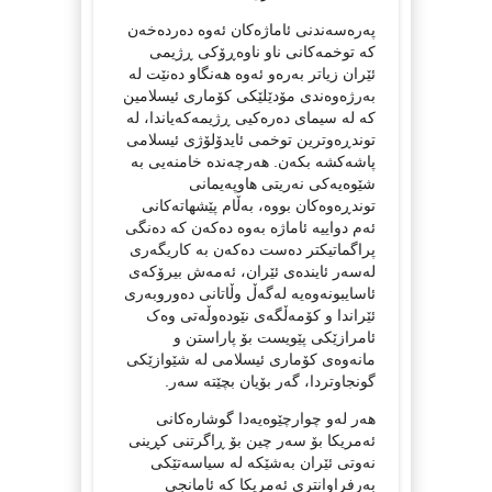
پەرەسەندنی ئاماژەکان ئەوە دەردەخەن
کە توخمەکانی ناو ناوەڕۆکی ڕژیمی
ئێران زیاتر بەرەو ئەوە هەنگاو دەنێت لە
بەرژەوەندی مۆدێلێکی کۆماری ئیسلامین
کە لە سیمای دەرەکیی ڕژیمەکەیاندا، لە
توندڕەوترین توخمی ئایدۆلۆژی ئیسلامی
پاشەکشە بکەن. هەرچەندە خامنەیی بە
شێوەیەکی نەریتی هاوپەیمانی
توندڕەوەکان بووە، بەڵام پێشهاتەکانی
ئەم دواییە ئاماژە بەوە دەکەن کە دەنگی
پراگماتیکتر دەست دەکەن بە کاریگەری
لەسەر ئایندەی ئێران، ئەمەش بیرۆکەی
ئاسایبونەوەیە لەگەڵ وڵاتانی دەوروبەری
ئێراندا و کۆمەڵگەی نێودەوڵەتی وەک
ئامرازێکی پێویست بۆ پاراستن و
مانەوەی کۆماری ئیسلامی لە شێوازێکی
گونجاوتردا، گەر بۆیان بچێتە سەر.
هەر لەو چوارچێوەیەدا گوشارەکانی
ئەمریکا بۆ سەر چین بۆ ڕاگرتنی کڕینی
نەوتی ئێران بەشێکە لە سیاسەتێکی
بەرفراوانتری ئەمریکا کە ئامانجی