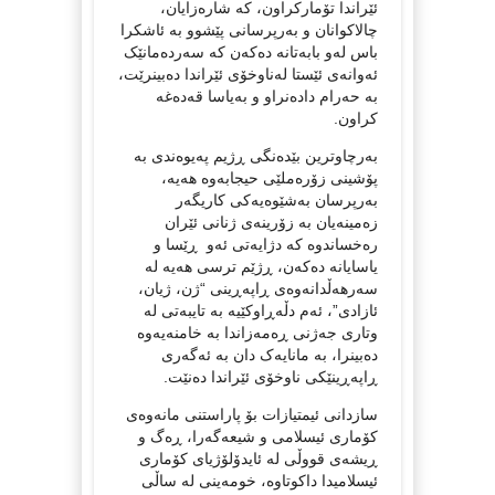
ئێراندا تۆمارکراون، کە شارەزایان،
چالاکوانان و بەرپرسانی پێشوو بە ئاشکرا
باس لەو بابەتانە دەکەن کە سەردەمانێک
ئەوانەی ئێستا لەناوخۆی ئێراندا دەبینرێت،
بە حەرام دادەنراو و بەیاسا قەدەغە
کراون.
بەرچاوترین بێدەنگی ڕژیم پەیوەندی بە
پۆشینی زۆرەملێی حیجابەوە هەیە،
بەرپرسان بەشێوەیەکی کاریگەر
زەمینەیان بە زۆرینەی ژنانی ئێران
رەخساندوە کە دژایەتی ئەو ڕێسا و
یاسایانە دەکەن، ڕژێم ترسی هەیە لە
سەرهەڵدانەوەی ڕاپەڕینی “ژن، ژیان،
ئازادی”، ئەم دڵەڕاوکێیە بە تایبەتی لە
وتاری جەژنی ڕەمەزاندا بە خامنەیەوە
دەبینرا، بە مانایەک دان بە ئەگەری
ڕاپەڕینێکی ناوخۆی ئێراندا دەنێت.
سازدانی ئیمتیازات بۆ پاراستنی مانەوەی
کۆماری ئیسلامی و شیعەگەرا، ڕەگ و
ڕیشەی قووڵی لە ئایدۆلۆژیای کۆماری
ئیسلامیدا داکوتاوە، خومەینی لە ساڵی