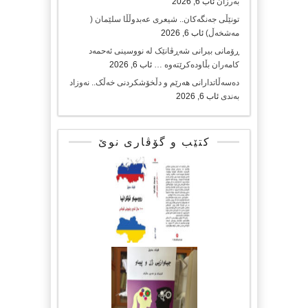
بەرزان
ئاب 6, 2026
تونێڵی جەنگەکان.. شیعری عەبدوڵڵا سلێمان (
مەشخەڵ)
ئاب 6, 2026
ڕۆمانی بیرانی شەڕڤانێک لە نووسینی ئەحمەد
کامەران بڵاودەکرێتەوە …
ئاب 6, 2026
دەسەڵاتدارانی هەرێم و دڵخۆشکردنی خەڵک.. نەوزاد
بەندی
ئاب 6, 2026
کتێب و گۆڤاری نوێ