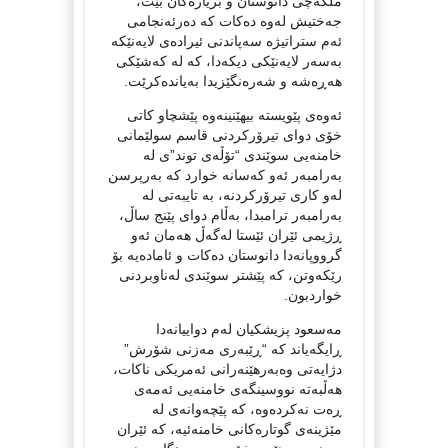
ملکەچی دانوستان و بریارەکان بێت،
جەختیش لەوە دەکات کە دەرئەنجامی
ئەم ستراتیژە سەپاندنی ئیرادەی لایەنێکە
بەسەر لایەنێکی دیکەدا، کە لە کەشێکی
هەڕەشە و شەرەنگێزیدا بەیاندەکرێت.
ئەوەی پێویستە بیهێنینەوە پێشچاو کاتی
خۆی دوای تیرۆرکردنی قاسم سولێمانی
خامنەیی سوێندی “تۆڵەی توند”ی لە
بەرامبەر ئەو کەسانە خوارد کە بەرپرسن
لەو کاری تیرۆرکردنە، بە تایبەتی لە
بەرامبەر ترامبدا، بەڵام دوای پێنج ساڵ،
ڕژیمی ئێران ئێستا لەگەڵ هەمان ئەو
گرووپانەدا دانوستان دەکات و ئامادەیە بۆ
رێکەوتن، کە پێشتر سوێندی لەناوبردنی
خواردبون.
مەسعود پزیشکیان لەم دواییانەدا
ڕایگەیاند کە “ڕێبەری مەزنی شۆرش”
دژایەتی وەبەرهێنەرانی ئەمریکی ناکات،
هەڵبەتە نووسینگەی خامنەیی ئەمەی
ڕەت نەکردەوە، کە پێچەوانەی لە
مێژینەی گوتارەکانی خامنەئیە، کە ئێران