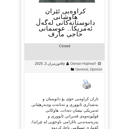
کراوەیی ئێران
هاوشانی
دانوستانەکانی لەگەڵ
ئەمریکا.. عوسمانی
حاجی مارف
Closed
Osman Hajimarf
by
حوزه‌یران 3, 2025
General
,
Opinion
تاران کراوەیی خۆی بۆ دانوستان و
بەشداری ئابووری و تەنانەت وەبەرهێنانی
ئەمریکی نیشان دەدات، هاوکاتی
قوڵبونەوەی قەیرانی ئابووری و
پەرەسەندنی نائارامی ناوخۆیی لە ئێراندا،
کۆماری ئیسلامی ناچارکردوە