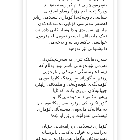
بەپیرەوەچونی ئەم کراوەییە بەهەند
وەرگرێت، لەم رۆژگارەداو لەدۆخی
سیاسی ناوچەکەدا کۆماری ئیسلامی زیاتر
لەسەر مەترسی کۆتایی دەسەڵاتەکەی
مایەی پەیوەندی و دانوسانەکانی دادەنێت،
نەک مایەدانان لەسەر ئەوەی لە رێرەوی
خواستی چاکسازیدایە و بەخەمی
دانیشتوانی ئێرانەوەیە.
سەردەمانێک ئێران بە سەرپێچیکردنی
نەزمی نێودەوڵەتی ناسرابوو، بەڵام کە
ئێستا هاوسەنگی دەرەکی و ناوخۆیی
ڕژێم لە گۆڕاندایە، ڕەنگە کاردانەوەی
کۆمەڵگەی نێودەوڵەتی و ململانێی زلهێزە
جیهانیەکان دیاری بکات کە ئایا
پێشهاتەکانی ئەم دۆخە ڕێگا بۆ
گۆڕانکاریەکی درێژخایەن دەکاتەوە، یان
بە مانایەک مانەوەی دەسەڵاتی کۆماری
ئیسلامی ئەتوانێت پارێزراو بێت!
کۆماری ئیسلامی ڕەزامەندیی خۆیان
بەرامبەر بە خولی یەکەمی دانوستانە
ئەتۆمیەکان لەگەڵ ئەمریکا دەربڕیوە کە