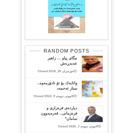
RANDOM POSTS
نیگای پیاو … زاهیر
عەبەڕەش
حوزەیران 26, 2018 Closed
واتایه‌ك بۆ تۆ نادۆزمه‌وه‌..
ستار ئەحمەد
کانوونی دووەم 9, 2024 Closed
دیاردەی فرەزاری و
فرەزمانی.. فەرەیدوون
سامان*
کانوونی دووەم 7, 2026 Closed