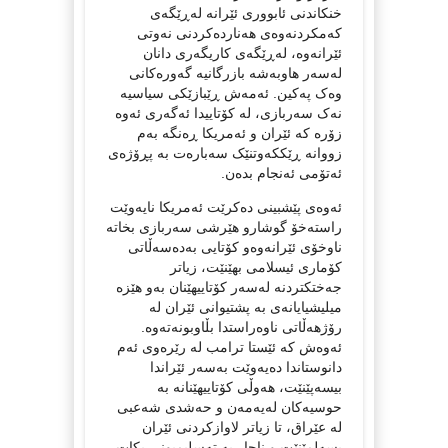
خنکاندنی ئابووری ئێرانە لەڕێگەی
کەمکردنەوەی هەناردەکردنی نەوتی
ئێرانەوە، لەڕێگەی کاریگەری دانان
لەسەر هاوبەشە بازرگانیە گەورەکانی
وەک پەکین. ئەمەش ڕێبازێکی سیاسیە
نەک سەربازی، لە کۆتاییدا ئەگەری ئەوە
زۆرە کە ئێران و ئەمریکا ڕەنگە بەم
زووانە ڕێککەوتنێک سەبارەت بە پڕۆژەی
ئەتۆمی ئەنجام بدەن.
ئەوەی پێشبینی دەکرێت ئەمریکا نایەوێت
راستەخۆ گوشارو هێرشی سەربازی بخاتە
ناوخۆی ئێرانەوەو کۆتایی بەدەسەڵاتی
کۆماری ئیسلامی بهێنێت، زیاتر
جەختکتردنە لەسەر کۆتاییهێنان بەو هێزە
میلیشیایانەی بە پشتیوانی ئێران لە
رۆژهەڵاتی ناوەراستدا بڵاوبونەتەوە.
ئەوەش کە ئێستا ترامب لە رێرەوی ئەم
دانوستاندا دەیەوێت بەسەر ئێراندا
بیسەپێنێت، هەوڵی کۆتاییهێنانە بە
حوسیەکان لەیەمەن و حەشدی شەعبی
لە عێراق، تا زیاتر لاوازکردنی ئێران
بسەلمێنێت و ناچار بە تەسلیمبونی بکات.