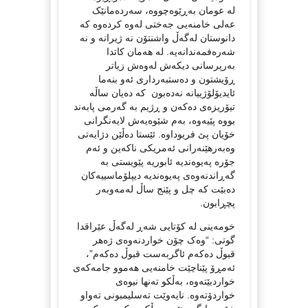
لە عومان بەڕێوەچووە، سەردەمانێک
عەلی خامنەیی جەختی لەوە کردەوە کە
دانوستان لەگەڵ واشنتۆن نە ژیرانە و نە
شەرەفمەندانەیە. لە هەمان کاتدا
بەرپرسانی دیکەش لەوەش زیاتر
ڕۆیشتون و دەستبەرداری ئەو بنەما
ئایدیۆلۆژییانە نەدەبون کە دەیان ساڵە
تیۆریزەی دەکەن و ڕژیم بە گەرمی پابەند
بووە پێیەوە، بەم شێوەیەش لایەنگرانی
خۆیان پێ فریوداوە. ئێستا دەڵێن دژایەتی
وەبەرهێنەرانی ئەمریکی ناکەین و ئەم
جۆرە پەیوەندیە ئابوریە پێویستی بە
گەڕاندنەوەی پەیوەندیە دیپلۆماسییەکان
دەبێت کە چل و پێنج ساڵ لەمەوبەر
پچڕابون.
خومەینی لە کۆتایی شەڕ لەگەڵ عێراقدا
گوتی: “وەک چۆن خواردنەوەی ژەهر
قبوڵ دەکەم ئاگربەست قبوڵ دەکەم”،
ئەمڕۆ پێناچێت خامنەیی هەموو جامەکەی
خواردبێتەوە، بەڵکو تەنها نیوەی
خواردۆتەوە. نایەوێت تەسلیمبونی تەواو