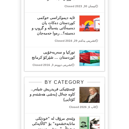
نیسان 30, 2023 Closed
ئایە دیموكراسی حوكمی
كوردستان دەكات یان
دەسەڵاتی بنەماڵە و گروپ و
دەستە؟.. رەوا حەمەجان
تشرینی یەکەم 29, 2024 Closed
تورکیا و سەربەخۆیی
کوردستان … شێرکۆ کرمانج
تشرینی دووەم 3, 2016 Closed
BY CATEGORY
ئێستێتیکی فریدریش شیلەر..
کاوە جەلال (بەشی هەشتەم و
کۆتایی)
ئاب 6, 2026 Closed
وێنەی مرۆڤ لە “خودێکی
مانابەخشەوە” بۆ “کاڵایەکی
دیجیتاڵی”- بەشی دووەم-..