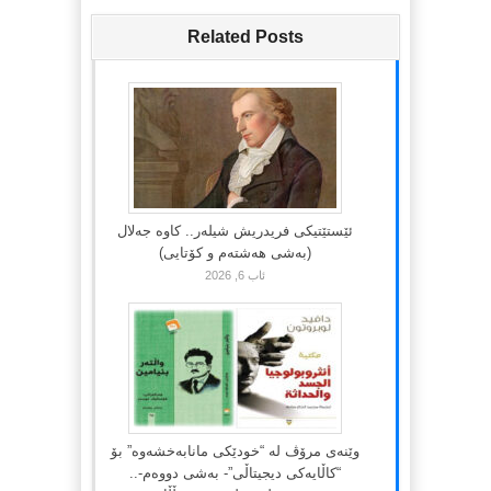
Related Posts
ئێستێتیکی فریدریش شیلەر.. کاوە جەلال
(بەشی هەشتەم و کۆتایی)
ئاب 6, 2026
وێنەی مرۆڤ لە “خودێکی مانابەخشەوە” بۆ
“کاڵایەکی دیجیتاڵی”- بەشی دووەم-..