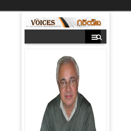
Ski
t
th
conten