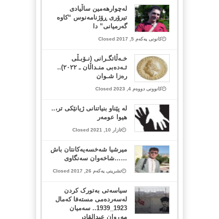
لەچوارهەمین ساڵیادی
تیرۆری ڕۆژنامەنوس “کاوە
گەرمیانی” دا
کانونی یەکەم 5, 2017 Closed
خـەڵاتگـرانی (نـۆبـڵی
ئـەدەبی منـداڵان ـ ٢٠٢٢)..
رەزا شـوان
کانوونی دووەم 4, 2023 Closed
لە پێناو بنیاتنانى ژیانێکى تر،..
هیوا عومەر
ئازار 10, 2021 Closed
میرشیا شه‌خسه‌یه‌كانتان باش
……شاخه‌وان سه‌نگاوی
تشرینی یەکەم 26, 2017 Closed
سیاسەتی بەتورک کردن
لەسەردەمی مستەفا کەمال
1923_1939.. سەمیان
مەڕوان عبدالقادر