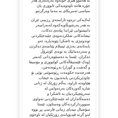
بە هەموو هێزی خۆیەوە بەرەنگاری هەر
جۆرە هاتنە ناوەوەیەکی ئابووری یان
سیاسی ئەمریکای بە بنەما وەرگرتبو.
لەلایەکی ترەوە ئاراستەی ڕژیمی ئێران
بە هەر پەرشوبڵاویەکەوە لەبەرامبەر
دانیشتوانی ئێراندا پیادەی دەکات،
نیشانەکانی شلکردنەوەی جێبەجێکردنی
توندوتیژی بە ئاشکرا پێوەدیارە، ئەو
بابەتانەی بەدژی ئیسلام پێناسەی دەکردن
و سەردەمانێک بە توندی کۆنترۆڵ
دەکران، ئێستا بە دەستێوەردانی کەمتر
(وەک فێستیڤاڵەکانی کولتووری و مۆسیقا
و گەشت و گوزار) بەڕێوەدەچن،
هەرچەندە حکومەت ڕێوشوێنی نوێی بۆ
چاودێریکردنی پابەندبون بە حیجاب
هێناوەتە ئاراوە، بەڵام زۆرێک لە ژنانی
شارە گەورەکان بەردەوامن لە
سەرپێچیکردنیان بە ئاشکرا و
دەسەڵاتداران لە جێبەجێکردنی تەواوی
سنووردارکردنەکان وەستاون، ئێستا
سۆشیال میدیای زمانی فارسی پڕ بووە
لەو گرتە ڤیدیۆیانەی زۆرێکیان لە ناوخۆی