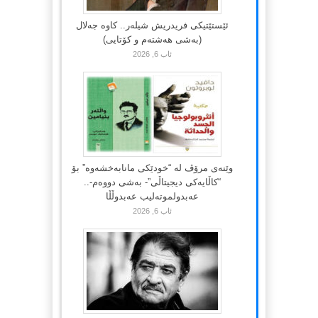
ئێستێتیکی فریدریش شیلەر.. کاوە جەلال
(بەشی هەشتەم و کۆتایی)
ئاب 6, 2026
وێنەی مرۆڤ لە “خودێکی مانابەخشەوە” بۆ
“کاڵایەکی دیجیتاڵی”- بەشی دووەم-..
عەبدولموتەلیب عەبدوڵڵا
ئاب 6, 2026