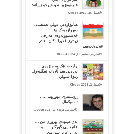
هه‌ره‌وه‌زییانه‌ و خێرخوازییانه‌:
ئیلول 26, 2016 Closed
هەڵبژاردنی خولی شەشەم،
دەروازەیەک بۆ
خەستبوونەوەی هەرچی
زیاتری قەیرانەکان.. نادر
عەبدولحەمید
تشرینی یەکەم 19, 2024 Closed
چاوخشانێک بە مێژووی
ئەدەبی منداڵان لە ئینگلتەرا..
رەزا شـوان
ئیلول 2, 2023 Closed
ڕۆشنبیری دووڕویی ….
ئاسۆکمال
تشرینی دووەم 5, 2017 Closed
ئه‌ی ئومێدی پیرۆزی من …
عاتیفه‌یێ گورگین …. و :
نه‌ژاد عزیز سورمێ