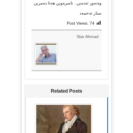
وه‌نه‌وز ئه‌ده‌ین.. ناسره‌وین هه‌تا ده‌مرین
ستار ئەحمەد
Post Views:
74
Star Ahmad
Related Posts