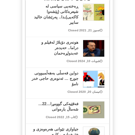
ڕەخنەیى سیاسى لە
شیعرەکانى (پێشەوا
کاکەیى)ـدا.. پەرێشان خالید
سابیر
تەموز 21, 2021 Closed
هونەری دۆبلاژ لەفیلم و
دراما.. حەیدەر
عەبدولڕەحمان
شوبات 10, 2024 Closed
دواین فەسڵی بەهەڵمبوونی
جورج … ئەنوەری حاجی خدر
نامۆ
نیسان 20, 2020 Closed
فەقێیەکی گوومڕا…22…
شەماڵ بارەوانی
ئاب 15, 2022 Closed
جیاوازی نێوانی هه‌ره‌وه‌زی و
خێرخوازی ، کاری