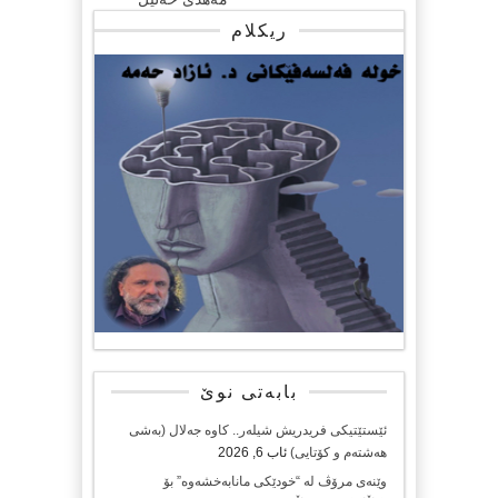
ریکلام
بابەتی نوێ
ئێستێتیکی فریدریش شیلەر.. کاوە جەلال (بەشی
هەشتەم و کۆتایی)
ئاب 6, 2026
وێنەی مرۆڤ لە “خودێکی مانابەخشەوە” بۆ