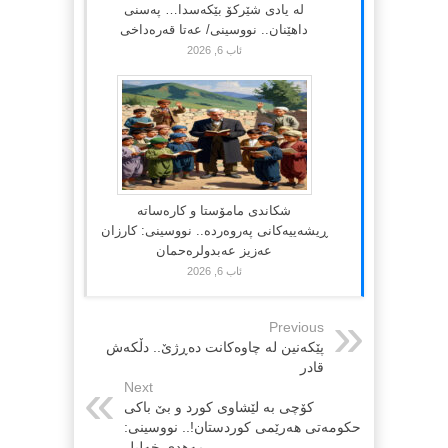
لە یادی شێرکۆ بێکەسدا… پەسنی
داهێنان.. نووسینی/ عەتا قەرەداخی
ئاب 6, 2026
شکاندی مامۆستا و کارەساتە
ڕیشەییەکانی پەروەردە.. نووسینی: کارزان
عەزیز عەبدولرەحمان
ئاب 6, 2026
Previous
پێكه‌نین له‌ چاوه‌كانت ده‌ڕژێ.. دڵكه‌ش
قادر
Next
كۆچی بە لێشاوی كورد و بێ باكی
حكومەتی هەرێمی كوردستان!.. نووسینی:
مەهدی خەلیل