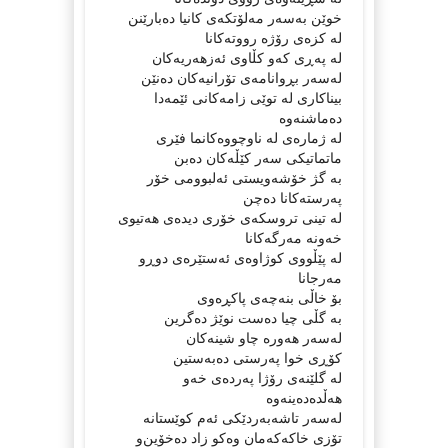
خوێن به‌سه‌ر مه‌لۆتكه‌ی كانیا ده‌بارێنن
له‌ كزه‌ی رۆژه‌ رووته‌كانا
له‌ په‌ڕی كه‌و كڵاوی ئه‌زهه‌ریه‌كان
له‌سه‌ر بڕوانامه‌ی تۆرانیه‌كان ده‌نێن
بیناكاری له‌ توێی زامه‌كانی ئێمه‌دا
ده‌ماشنه‌وه‌
له‌ ژماره‌ی له‌ ناوچووه‌كانما فێری
ماتماتیكی سه‌ر كێڵه‌كان ده‌بن
به‌ گژ خۆشه‌ویستی ئه‌لبوومی خۆر
په‌رسته‌كانا ده‌چن
له‌ تینی تروسكه‌ی خۆری دیده‌ی هه‌تیوی
خه‌ونه‌ مه‌رگه‌كانا
له‌ پێڵووی كوژاوه‌ی ئه‌ستێره‌ی دوڕو
مه‌رجانا
بۆ خاڵی بنه‌چه‌ی پاكڕه‌وی
به‌ گڵی چیا ده‌ست نوێژ ده‌گرین
له‌سه‌ر هه‌وره‌ چاو شینه‌كان
كۆڕی خوا په‌رستی ده‌به‌ستین
له‌ گلێنه‌ی رۆژا په‌رده‌ی خه‌و
هه‌ڵده‌ده‌ینه‌وه‌
له‌سه‌ر تاشه‌به‌ردێكی ئه‌م كوێستانه‌
تۆزی خاكه‌كه‌مان وه‌كو زاد ده‌خۆین‌و