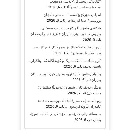
“کاڵایەکی دیجیتاڵی”- بەشی دووەم-..
عەبدولموتەلیب عەبدوڵڵا
ئاب 6, 2026
لە یادی شێرکۆ بێکەسدا… پەسنی داهێنان..
نووسینی/ عەتا قەرەداخی
ئاب 6, 2026
شکاندی مامۆستا و کارەساتە ڕیشەییەکانی
پەروەردە.. نووسینی: کارزان عەزیز عەبدولرەحمان
ئاب 6, 2026
ڕووبار خالید ئەكتەرێك بۆ هەموو كاراكتەرێك.. حه
یدەر عەبدولرەحمان
ئاب 6, 2026
کوردستان بیابانێکی تاریک و کۆمەڵگایەکی وێڵکراو..
یاسین لەتیف
ئاب 6, 2026
بە دیار زمانەوە دانیشتووم بە دیار کوردەوە.. داستان
بەرزان
ئاب 6, 2026
تونێڵی جەنگەکان.. شیعری عەبدوڵڵا سلێمان (
مەشخەڵ)
ئاب 6, 2026
ڕۆمانی بیرانی شەڕڤانێک لە نووسینی ئەحمەد
کامەران بڵاودەکرێتەوە …
ئاب 6, 2026
دەسەڵاتدارانی هەرێم و دڵخۆشکردنی خەڵک.. نەوزاد
بەندی
ئاب 6, 2026