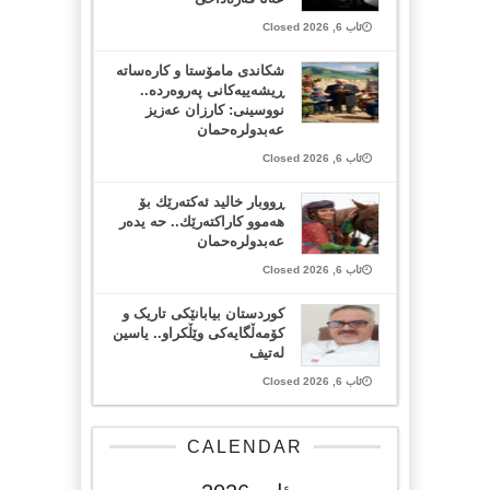
ئاب 6, 2026 Closed
شکاندی مامۆستا و کارەساتە
ڕیشەییەکانی پەروەردە..
نووسینی: کارزان عەزیز
عەبدولرەحمان
ئاب 6, 2026 Closed
ڕووبار خالید ئەكتەرێك بۆ
هەموو كاراكتەرێك.. حه یدەر
عەبدولرەحمان
ئاب 6, 2026 Closed
کوردستان بیابانێکی تاریک و
کۆمەڵگایەکی وێڵکراو.. یاسین
لەتیف
ئاب 6, 2026 Closed
CALENDAR