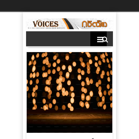
Ski
t
th
conten