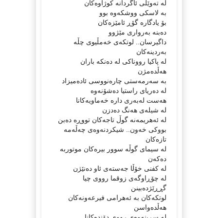
له‌ ته‌وێڵی ئاگردانه‌ كوژاوه‌كان
به‌ لاسكی ووشكه‌وه‌ بوو
بۆ یادگاره‌ گۆڕ ئامێزه‌كان
ده‌بنه‌ به‌رواری مێژوو
داگیرسان.. لوتكه‌ی خه‌مڵیوی چڵه‌
به‌ردینه‌كان
له‌ پاكیا رووناكی له‌ ده‌نكه‌ باران
هه‌ڵده‌مژن
به‌ سه‌رمه‌ستی چاره‌نووسی ئاده‌میزاد
له‌ ده‌ریای راستیا ده‌شۆنه‌وه‌
هه‌ست له‌به‌ری داره‌ خه‌ماویه‌كانا
له‌ شیله‌ی هه‌نگ ده‌دزن
له‌ ئه‌هریمه‌نه‌ گوڵ تاجه‌كان تووڕه‌ ده‌بن
بووكی خه‌ون.. شیكردنه‌وه‌ی چه‌ڵه‌مه‌
تازه‌كان
له‌ سیمای گوڵه‌ سوور بیره‌كان موتوربه‌
ده‌كه‌ن
له‌ كفنی خۆڵا جه‌سته‌ی ئاو ده‌نێژن
له‌ چۆڕاوگه‌ی زوقما رووی چیا
گڕڕێژده‌بینن
لوتكه‌كان به‌ ئه‌هرامی فیرعه‌ونه‌كان
هه‌ڵده‌واسن
له‌ سڕینه‌وه‌ی رووی دۆنده‌كانا