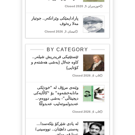
حوزەیران 5, 2020 Closed
پارادایمێکی وێرانکەر.. جوتیار
مەلا رەئوف
نیسان 3, 2026 Closed
BY CATEGORY
ئێستێتیکی فریدریش شیلەر..
کاوە جەلال (بەشی هەشتەم و
کۆتایی)
ئاب 6, 2026 Closed
وێنەی مرۆڤ لە “خودێکی
مانابەخشەوە” بۆ “کاڵایەکی
دیجیتاڵی”- بەشی دووەم-..
عەبدولموتەلیب عەبدوڵڵا
ئاب 6, 2026 Closed
لە یادی شێرکۆ بێکەسدا…
پەسنی داهێنان.. نووسینی/
عەتا قەرەداخی