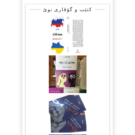
کتێب و گۆڤاری نوێ