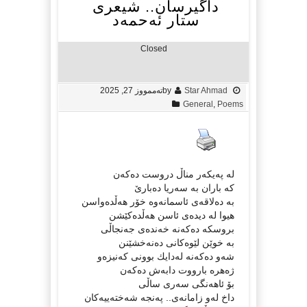
داگیرسان.. شیعری
ستار ئەحمەد
Closed
Star Ahmad
by
تەممووز 27, 2025
General
,
Poems
له‌ په‌یكه‌ر مناڵ دروست ده‌كه‌ن
كه‌ باران به‌ سه‌ریا ده‌بارێ
به‌ ده‌لاقه‌ی ئاسمانه‌وه‌ خۆر هه‌ڵده‌واسن
هیوا له‌ دیده‌ی ئاسن هه‌ڵده‌كێشن
بروسكه‌ ده‌كه‌نه‌ خه‌نده‌ی جه‌نجاڵی
به‌ خوێن لێوه‌كانی ده‌نه‌خشێنن
شه‌و ده‌كه‌نه‌ له‌دایك بوونی كه‌نیزه‌و
ژه‌هره‌ بارووت دابه‌ش ده‌كه‌ن
بۆ ئاهه‌نگی سه‌ری ساڵی
داخ له‌و زامانه‌ی.. په‌نجه‌ شه‌خته‌ییه‌كان