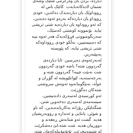
دیاردە، بردن یان وەرگرتنی شتێک وشەی
شتمان لادەکاتەبابەت. کاتێک باس لە
ڕووداوێک یان دیاردەیەک دەکەین، خودی
ڕووداو یان دیاردەکە بەرەو ئەوە دەبەین،
کە ئەو رووداوە یان دیاردەیە شتی تریشی
تیایە. بۆنموونە کوشتنی کەسێک،
سەرنگومبوونی فڕۆکەیەک هەر ئەوە نییە
کە دەیبیستیین، بەڵکو خودی ڕووداوەکە
شتی تریشی تیایە، کە پێویستە
پەیپێبەرین.
لەبەرئەوەی دەپرسین: ئایا دیاردەی
گەردوون شتە؟ باشە خودی گەردوون
شت نەبێت چییە؟ گەردوون شتە و
بەرجەستەیە، لێوانلێویشە لە گۆڕان و
جوڵە، بەبێگومانەوە ئەوەش سروشتی
شتەکان دەگۆڕێت.
ئەو کورسیەی لەسەری دادەنیشین،
سیسەمەی لەسەری دەخەوین شتن،
شتگەلێکن رۆژانە بەکاریاندەبەین، کە ناو
و شوێن، پانتایی و ئەندازە و رووبەریشیان
هەیە. گشت ئەو شتانەش ڕەهەند و
دوورییان هەیە. شت شتە،لێ دەشکرێت
لە شتبوونبخرێت. ئۆتۆمۆبیلەکەمان شتە،