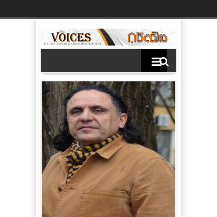
Ski
t
th
conten