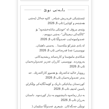
بابەتی نوێ
ئێستێتیکی فریدریش شیلەر.. کاوە جەلال (بەشی
هەشتەم و کۆتایی)
ئاب 6, 2026
وێنەی مرۆڤ لە “خودێکی مانابەخشەوە” بۆ
“کاڵایەکی دیجیتاڵی”- بەشی دووەم-..
عەبدولموتەلیب عەبدوڵڵا
ئاب 6, 2026
لە یادی شێرکۆ بێکەسدا… پەسنی داهێنان..
نووسینی/ عەتا قەرەداخی
ئاب 6, 2026
شکاندی مامۆستا و کارەساتە ڕیشەییەکانی
پەروەردە.. نووسینی: کارزان عەزیز عەبدولرەحمان
ئاب 6, 2026
ڕووبار خالید ئەكتەرێك بۆ هەموو كاراكتەرێك.. حه
یدەر عەبدولرەحمان
ئاب 6, 2026
کوردستان بیابانێکی تاریک و کۆمەڵگایەکی وێڵکراو..
یاسین لەتیف
ئاب 6, 2026
بە دیار زمانەوە دانیشتووم بە دیار کوردەوە.. داستان
بەرزان
ئاب 6, 2026
تونێڵی جەنگەکان.. شیعری عەبدوڵڵا سلێمان (