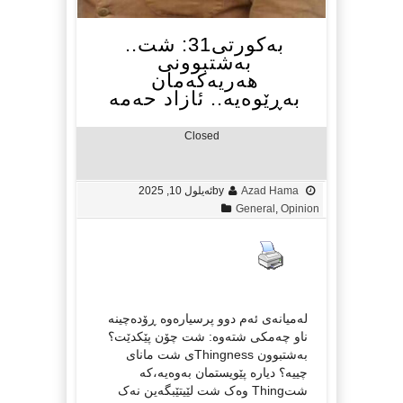
بەکورتی31: شت..
بەشتبوونی
هەریەکەمان
بەڕێوەیە.. ئازاد حەمە
Closed
Azad Hama
by
ئه‌یلول 10, 2025
General
,
Opinion
لەمیانەی ئەم دوو پرسیارەوە ڕۆدەچینە
ناو چەمکی شتەوە: شت چۆن پێکدێت؟
بەشتبوون Thingnessی شت مانای
چییە؟ دیارە پێویستمان بەوەیە،کە
شتThing وەک شت لێیتێبگەین نەک