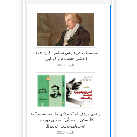
ئێستێتیکی فریدریش شیلەر.. کاوە جەلال
(بەشی هەشتەم و کۆتایی)
ئاب 6, 2026
وێنەی مرۆڤ لە “خودێکی مانابەخشەوە” بۆ
“کاڵایەکی دیجیتاڵی”- بەشی دووەم-..
عەبدولموتەلیب عەبدوڵڵا
ئاب 6, 2026