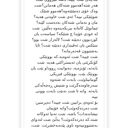
هەر شتە؟هەموو شتەکان هەمانن؟شت
وەک خۆی دەمێنێتەوە؟هەموو شتێک
شوێنێکی نییە؟ ئەی شت خاوەنی هەیە؟
مان و نەمانی شتەکان بەدەست کێیە؟
ئیمانوێل کانتانە بیربکەینەوە دەڵێین: شت
لە خودی خۆيدا چ شتێکە؟ سیاسەت یان
کوردبوون دەبێتە شت؟ لالەزار شت بوو؟
سێکس یان ئەڤینداری دەبێتە شت؟ ئایا
بەشتبوون قەدەرمانە؟
شت چییە؟ شت ئەوەیە،کە بوونێکی
کۆنکرێتی یان ئەبستراکتی هەیە. شت
بابەتە، ئۆبژەیە، دەتوانیت ڕووداو بێت یان
بوونێک بێت، بوونێکی فیزیکی.
گومانیناوێت، بابەت لە شتەوە
سەرچاوەدەگرێت و شتیش ڕەچەڵەکی
بابەتە. واتە تا شت نەبێت بابەت بوونی
نییە.
بۆ ئەوەی بزانیین شت چییە؟ دەپرسین:
شت دەردەکەوێت؟واتە خۆیمان
نیشاندەدات؟ باشە، شت تەنیا ئەوکاتە
شتە،کە دەردەکەوێت؟ بەڵێ شت لەدوای
بەشتبوونییەوە ناوی پێدەبەخشرێت. شت،