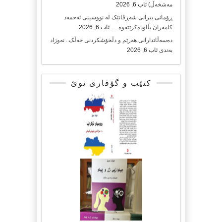
مەشخەڵ)
ئاب 6, 2026
ڕۆمانی بیرانی شەڕڤانێک لە نووسینی ئەحمەد
کامەران بڵاودەکرێتەوە …
ئاب 6, 2026
دەسەڵاتدارانی هەرێم و دڵخۆشکردنی خەڵک.. نەوزاد
بەندی
ئاب 6, 2026
کتێب و گۆڤاری نوێ