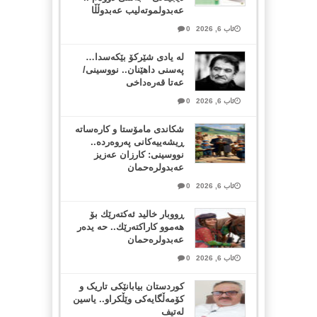
عەبدولموتەلیب عەبدوڵڵا
ئاب 6, 2026
0
لە یادی شێرکۆ بێکەسدا…
پەسنی داهێنان.. نووسینی/
عەتا قەرەداخی
ئاب 6, 2026
0
شکاندی مامۆستا و کارەساتە
ڕیشەییەکانی پەروەردە..
نووسینی: کارزان عەزیز
عەبدولرەحمان
ئاب 6, 2026
0
ڕووبار خالید ئەكتەرێك بۆ
هەموو كاراكتەرێك.. حه یدەر
عەبدولرەحمان
ئاب 6, 2026
0
کوردستان بیابانێکی تاریک و
کۆمەڵگایەکی وێڵکراو.. یاسین
لەتیف