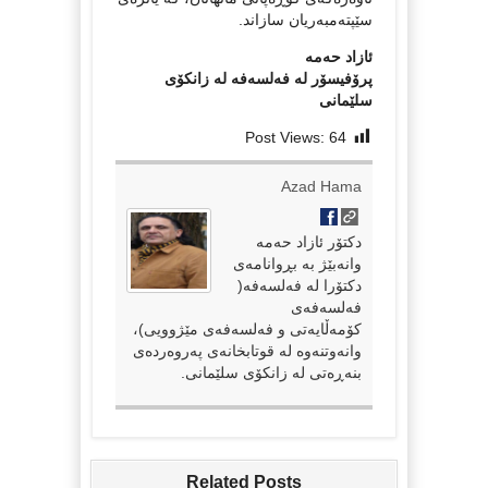
سێپتەمبەریان سازاند.
ئازاد حەمە
پرۆفیسۆر لە فەلسەفە لە زانکۆی
سلێمانی
Post Views:
64
Azad Hama
دکتۆر ئازاد حەمە
وانەبێژ بە بڕوانامەی
دکتۆرا لە فەلسەفە(
فەلسەفەی
کۆمەڵایەتی و فەلسەفەی مێژوویی)،
وانەوتنەوە لە قوتابخانەی پەروەردەی
بنەڕەتی لە زانکۆی سلێمانی.
Related Posts