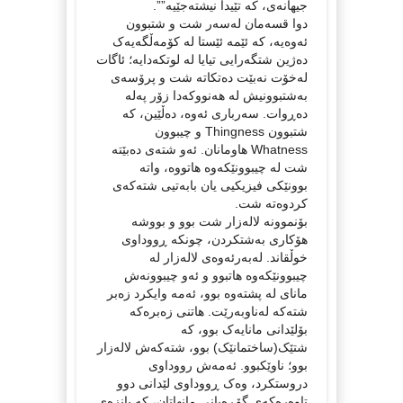
جیهانەی، کە تێیدا نیشتەجێیە””.
دوا قسەمان لەسەر شت و شتبوون
ئەوەیە، کە ئێمە ئێستا لە کۆمەڵگەیەک
دەژین شتگەرایی تیایا لە لوتکەدایە؛ ئاگات
لەخۆت نەبێت دەتکاتە شت و پرۆسەی
بەشتبوونیش لە هەنووکەدا زۆر پەلە
دەڕوات. سەرباری ئەوە، دەڵێین، کە
شتبوون Thingness و چیبوون
Whatness هاومانان. ئەو شتەی دەبێتە
شت لە چیبوونێکەوە هاتووە، واتە
بوونێکی فیزیکیی یان بابەتیی شتەکەی
کردوەتە شت.
بۆنموونە لالەزار شت بوو و بووشە
هۆکاری بەشتکردن، چونکە ڕووداوی
خوڵقاند. لەبەرئەوەی لالەزار لە
چیبوونێکەوە هاتبوو و ئەو چیبوونەش
مانای لە پشتەوە بوو، ئەمە وایکرد زەبر
شتەکە لەناوبەرێت. هاتنی زەبرەکە
بۆلێدانی مانایەک بوو، کە
شتێک(ساختمانێک) بوو، شتەکەش لالەزار
بوو؛ ناوێکبوو. ئەمەش رووداوی
دروستکرد، وەک ڕووداوی لێدانی دوو
تاوەرەکەی گۆڕەپانی مانهاتان، کە یانزەی