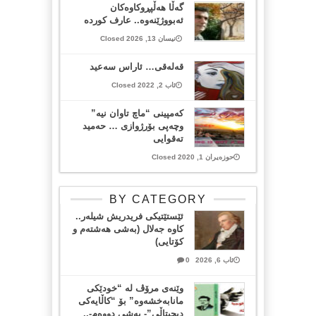
گەڵا هەڵپڕوکاوەکان
ئەبووژێنەوە.. عارف کوردە
نیسان 13, 2026 Closed
قەلەقی… ئاراس سەعید
ئاب 2, 2022 Closed
کەمپینی “ماچ تاوان نیە”
وچەپی بۆرژوازی … حەمید
تەقوایی
حوزەیران 1, 2020 Closed
BY CATEGORY
ئێستێتیکی فریدریش شیلەر..
کاوە جەلال (بەشی هەشتەم و
کۆتایی)
ئاب 6, 2026
0
وێنەی مرۆڤ لە “خودێکی
مانابەخشەوە” بۆ “کاڵایەکی
دیجیتاڵی”- بەشی دووەم-..