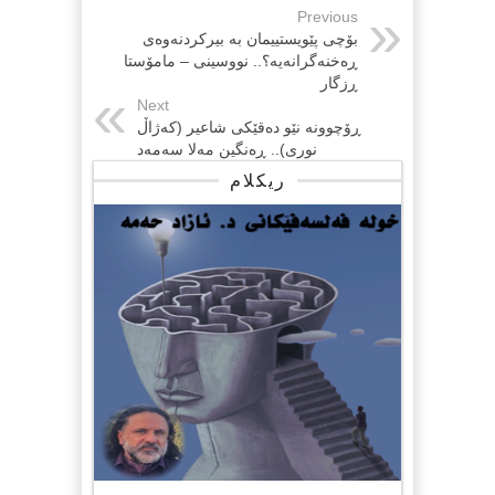
Previous
بۆچی پێویستییمان بە بیركردنەوەی
ڕەخنەگرانەیە؟.. نووسینی – مامۆستا
ڕزگار
Next
ڕۆچوونە نێو دەقێکی شاعیر (کەژاڵ
نوری).. ڕەنگین مەلا سەمەد
ریکلام