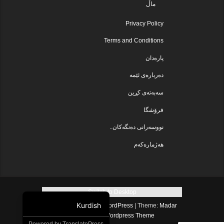
ماڵ
Privacy Policy
Terms and Conditions
پارەدان
دەربارەی ئێمە
سەبەتەی کڕین
فرۆشگا
نووسەرانی دەنگەکان..
هەژمارەکەم
Switch to Desktop
Kurdish
Proudly powered by WordPress
|
Theme:
Madar
.
Lite
by
Free Wordpress Theme