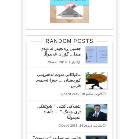
RANDOM POSTS
جەمیل ڕەنجبەر لە دیدی
مندا… گۆران عەبدوڵڵا
ئازار 7, 2018 Closed
مافیاكانی نه‌وت له‌هه‌رێمی
كوردستان … جه‌زا ئه‌حمه‌د
فارس
کانونی یەکەم 10, 2016 Closed
پێشەکی کتێبی ” شوێنێکی
تری جەنگ ” … دڵشاد
عەبدوڵڵا
تشرینی دووەم 24, 2016 Closed
فیلمی سینەمایی “ئەزموون”