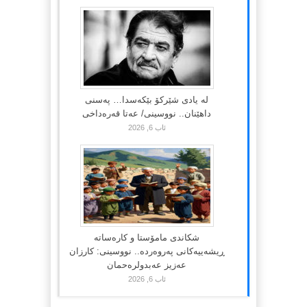
لە یادی شێرکۆ بێکەسدا… پەسنی
داهێنان.. نووسینی/ عەتا قەرەداخی
ئاب 6, 2026
شکاندی مامۆستا و کارەساتە
ڕیشەییەکانی پەروەردە.. نووسینی: کارزان
عەزیز عەبدولرەحمان
ئاب 6, 2026