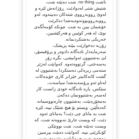
ناشت no thing. شت دەبێتە شت،
شتیش شتی لەدوادێت. ڕۆژانەش لێرە و
لەوێ ڕووبەڕووی شتەکان دەبینەوە، لەو
ڕووبەڕووبوونەوەیەشدا دەکرێت
خۆشمان ببین بە شت. چونکە کۆمەڵگەی
نوێ، لە هەر کوێبین و هەرکێشبین،
خەریکی بەشتکردنمانە.
زۆربە دەخوازێت ببێتە پزیشک،
سەرمایەدار تادەگاتە دادوەر و پرۆفیسۆر،
لێ بەشتبوون ئەوانیشی، بگرە زۆر
بەسەختی، گرتووەتەوە. کەوابێت لەژێر
ستەمی زیرەکی دەستکردا بەشتبوون لە
گشت کاتەکانیتر خێراتر کاری خۆیدەکات.
لەناو ئەو پرۆسەیەشدا سیاسەت،
سێکس، پارە تادەگاتە خودی زانست کار
لەسەر بەشتبوونمان دەکەن.
بەمجۆرەبێت، بەشتبوون چارەنووسمانە.
کەدەڵێین: ویستم بۆ هیچ شتێک نییە، لێرە
شت بە مانای چی دێت؟ بەمانای ئەوە
دێت، کە ویست جارێ نەبووەتە شت، کە
ویست نەبێتە شت، شت بوونێکی
کۆنکرێتی نییە. کەوابێت دەبێت بپرسین:
بنەچەی شت چییە؟باشە مێژووی شت