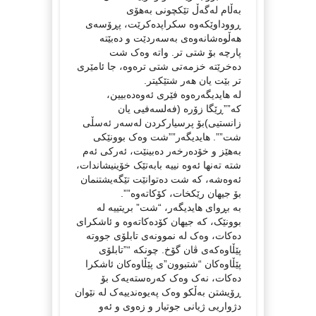
بەڵام لەگەڵ تێکچونی بەهۆی
ڕووداوێکەوە سکراپدەکرێت، پڕۆسەی
هەڵوەشانەوەی بەسەردێت و دەبێتە
پارچە بۆ شتی تر. واتە وەک شت
دەخرێتە خزمەتی شتی ترەوە، جا ئامێری
تر بێت یان هەر شتێکیتر.
لە هایدیگەرەوە فێری ئەوەدەبیین،
کە””ڕێگا زۆرە (فەلسەفیی یان
زانستیی)بۆ پرسیارکردن لەسەر ئەسڵی
شت””. هایدیگەر””شت وەک بوونێکی
بەهێز و خۆدەرخەر دەبینێت، ئەرکی ئەم
شتە تەنها ئەوە نییە بابەتێک خۆینیشاندات،
ئەوەشە، کە شت دەتوانێت تێگەیشتنمان
بۆ جیهان رێکخات، کۆکاتەوە””.
بە بڕوای هایدیگەر، “شت” بریتییە لە
بوونێک، کە جیهان کۆدەکاتەوە و ئاشکرای
دەکات، وەک لە نموونەی تابلۆی جووتە
پێڵاوەکەی ڤان گۆخ. چونکە “”تابلۆی
پێڵاوەکان “شتبوون”ی پێڵاوەکان ئاشکرا
دەکات، نەک وەک کەرەستەیەک بۆ
ڕۆیشتن بەڵکو وەک پەیوەندییەک لە نێوان
دژواریی ژیانی جوتیار و زەوی و ئەو