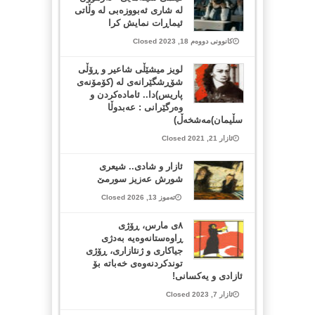
له شاری ئه‌بووزه‌بی لە وڵاتی
ئیماڕات نمایش کرا
کانوونی دووەم 18, 2023 Closed
لویز میشێڵی شاعیر و ڕۆڵی
شۆڕشگێرانەی لە (کۆمۆنەی
پاریس)دا.. ئامادەکردن و
وەرگێرانی : عەبدوڵا
سڵیمان)مەشخەڵ)
ئازار 21, 2021 Closed
ئازار و شادی.. شیعری
شورش عەزیز سورمێ
تەموز 13, 2026 Closed
٨ی مارس، ڕۆژی
ڕاوەستانەوەیە بەدژی
جیاکاری و ژنئازاری، ڕۆژی
توندکردنەوەی خەباتە بۆ
ئازادی و یەکسانی!
ئازار 7, 2023 Closed