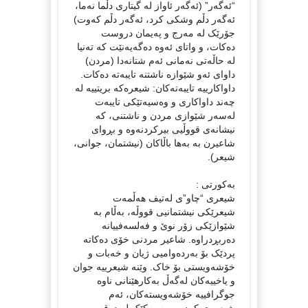
“ئەگەر” (ئەگەر ئاواز لە گیتاری دڵما نەما،
ئەگەر دڵم وشکی کرد، ئەگەر دڵم کەوت)
جۆرێک لە مەرج و پەیمان دروست
دەکات، و واتای ئەوە دەگەیەنێت کە تەنیا
لە حاڵەتی نەمانی ئەم شتانەدا (مردن)
داوای ئەو شێوازە ناشتنە تایبەتە دەکات.
داواکارییە تایبەتەکان: شیعرەکە بریتییە لە
چەند داواکاری و وەسیەتێکی تایبەت
لەسەر شێوازی مردن و ناشتنی، کە
نیشانەی قووڵیی بیرکردنەوە و بڕوای
شاعیرن بە بەها باڵاکان (نیشتمان، جوانی،
شیعر).
بەکورتی :
شیعری “چاو”ی لەتیف هەڵمەت
شیعرێکی نیشتمانیی قووڵە، بەڵام بە
شێوازێکی زۆر نوێ و فەلسەفییانە
دەربڕدراوە. شاعیر مردنی خۆی دەکاتە
پردێک بۆ بەردەوامیی ژیان و خەبات و
خۆشەویستی بۆ خاک. وێنە شیعرییە جوان
و یاخییەکان لەگەڵ بەکارهێنانی ناوە
جوگرافییە خۆشەویستەکان، ئەم
شیعرەی کردووە بە یەکێک لە دەقە