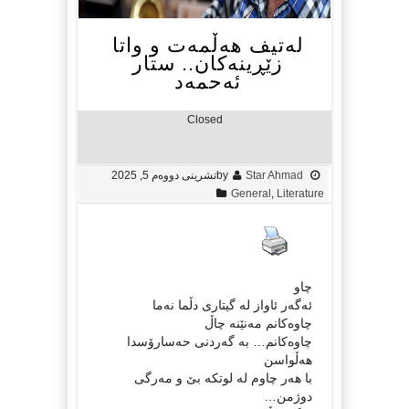
لەتیف هەڵمەت و واتا
زێڕینەکان.. ستار
ئەحمەد
Closed
Star Ahmad
by
تشرینی دووه‌م 5, 2025
General
,
Literature
چاو
ئەگەر ئاواز لە گیتاری دڵما نەما
چاوەکانم مەنێنە چاڵ
چاوەکانم… بە گەردنی حەسارۆسدا
ھەڵواسن
با ھەر چاوم لە لوتکە بێ و مەرگی
دوژمن…