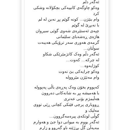
ئەگەر دڵم
وەکو چاوگەی کانییەکی بچکۆلانە وشکی
کرد
وام بنێژن… کونە گوێم پڕ نەبن لە لم
با نەبڕێ لە گوێم
چپەی ئەستێرەی شەوی گوێی سیروان
ھاژەی ڕەشەبای سلێمانی
گرمەی ھەوری سەر ترۆپکی ھەیبەت
سوڵتان…
ئەگەر دڵم وەک کاتژمێرێکی شکاو
لە چرکە… کەوت…
کوژایەوە…
وەکو چرایەکی بێ نەوت
وام مەنێژن مێروولە
کەپووم بخۆن وەک پەڕەی باڵی پەپوولە
با ھەمیشە پڕ بە شانەکانی دەروون
ھەڵبمژم بۆنی عەتری
ڕووباری پرچی فێنکی کچانی ڕێی تووی
مەلیک و
گوڵی لوتکەی پیرەمەگروون…
ئەگەر بووم بە میوانی دوا جێ و ھەوارم
مەیەڵن گڵ بڕژێتە ناو گەروو و زارم