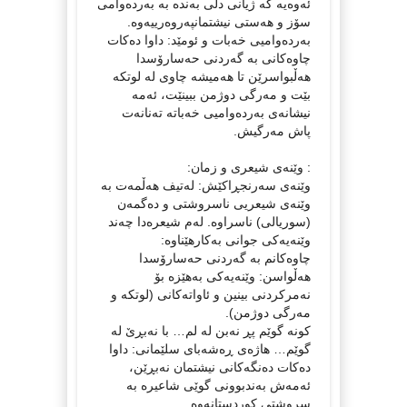
ئەوەیە کە ژیانی دڵی بەندە بە بەردەوامی
سۆز و هەستی نیشتمانپەروەرییەوە.
بەردەوامیی خەبات و ئومێد: داوا دەکات
چاوەکانی بە گەردنی حەسارۆسدا
هەڵبواسرێن تا هەمیشە چاوی لە لوتکە
بێت و مەرگی دوژمن ببینێت، ئەمە
نیشانەی بەردەوامیی خەباتە تەنانەت
پاش مەرگیش.
: وێنەی شیعری و زمان:
وێنەی سەرنجڕاکێش: لەتیف هەڵمەت بە
وێنەی شیعریی ناسروشتی و دەگمەن
(سوریالی) ناسراوە. لەم شیعرەدا چەند
وێنەیەکی جوانی بەکارهێناوە:
چاوەکانم بە گەردنی حەسارۆسدا
هەڵواسن: وێنەیەکی بەهێزە بۆ
نەمرکردنی بینین و ئاواتەکانی (لوتکە و
مەرگی دوژمن).
کونە گوێم پڕ نەبن لە لم… با نەبڕێ لە
گوێم… هاژەی ڕەشەبای سلێمانی: داوا
دەکات دەنگەکانی نیشتمان نەبڕێن،
ئەمەش بەندبوونی گوێی شاعیرە بە
سروشتی کوردستانەوە.