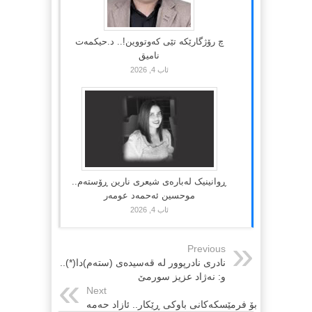
چ رۆژگارێکە تێی کەوتووین!.. د.حیکمەت
نامیق
ئاب 4, 2026
ڕوانینیک لەبارەى شیعرى نارین ڕۆستەم..
موحسین ئەحمەد عومەر
ئاب 4, 2026
Previous
نادری نادرپوور له‌ قه‌سیده‌ی (سته‌م)دا(*)..
و: نه‌ژاد عزیز سورمێ
Next
بۆ فرمێسکەکانی باوکی ڕێکار.. ئازاد حەمە