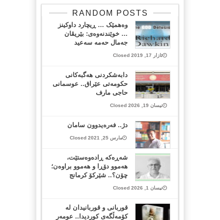
RANDOM POSTS
وه‌همێک … ڕیچارد داوکینز
… خوێندنەوەی: بێریڤان
جه‌‌مال حه‌مه‌ سه‌عید
ئازار 17, 2019 Closed
دابەشکردنی هەگبەکانی
حکومەتی عێراق.. عوسمانی
حاجی مارف
نیسان 19, 2026 Closed
دژ.. فەرەیدوون سامان
مارس 25, 2021 Closed
شەڕەکە ڕادەوەستێت،
هەموو دۆڕا و هەموو براوەن؛
چۆن؟.. شێرکۆ کرمانج
نیسان 1, 2026 Closed
قوربانی و قوربانیدان لە
کۆمەڵگەی کوردیدا.. عومەر