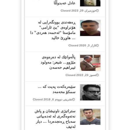
عادل عەبدوڵڵا
حوزەیران 29, 2023 Closed
ڕه‌هه‌ندی بوونگه‌رایی له‌
هۆنراوه‌ی “بێ ئارامی”
مامۆستا “ئه‌حمه‌د هه‌ردی” دا
… هاوڕێ خالید
ئازار 3, 2020 Closed
پاڵەوانێك لە دەرەوەی
مێژوو… شیعر: مەولود
ئیبراهیم حەسەن
تەموز 23, 2022 Closed
سێبه‌ره‌كه‌ت په‌یت كه‌ …
سمكۆ محه‌مه‌د
تشرینی دووەم 6, 2018 Closed
ستراتیژی ناونیشان و پاش
نەتەوەگەری لە ئەدەبیاتی
سەباح ڕەنجدەردا … دیار
لەتیف