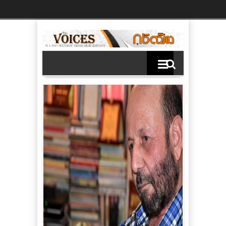
Ski
t
th
conten