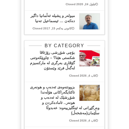
ئیلول 24, 2020 Closed
میولەر و پشیلە ئەڵمانیا داگیر
دەکەن … ئیسماعیل تەنیا
کانونی یەکەم 15, 2017 Closed
BY CATEGORY
بۆچی شۆڕشی رۆژئاڤا
شکستی هێنا؟ – چاوپێکەوتنی
گۆڤاری بەرگری لە مارکسیزم
لەگەڵ فرێد وێستۆن
ئاب 4, 2026 Closed
بزووتنەوەی ئەدەب و هونەری
تاکتایگەراکانی هۆڵەندا
شۆڕشێک لە ئەدەب و
هونەر.. ئامادەکردن و
وەرگێڕانی لە ئینگلیزییەوە: عەبدوڵا
سڵێمان(مەشخەڵ)
ئاب 4, 2026 Closed