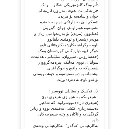
دڵم وەک کاتژمێرێکی شکاو… وەک
چرایەکی بێ نەوت: بەراوردکارییەکی
جوان و سادەیە بۆ مردن.
ئێسکم ببێ بە دارێکی دەم بە خەندە…
بشنێتەوە ھۆنراوەی جوان: گۆڕینی
فەنابوون (مردن) بۆ بەردەوامیی ژیان و
هونەر (شیعر) و ئومێدی داهاتوو.
ناوە جوگرافییەکان: بەکارهێنانی ناوە
جوگرافییە دیارەکانی کوردستان وەک
(حەسارۆس، سیروان، سلێمانی، هەڵبەت
سوڵتان، تووی مەلیک، پیرەمەگروون)
شیعرەکە بە واقیع و جوگرافیای
نیشتمانەوە دەبەستێتەوە و خۆشەویستی
بۆ ئەو ناوچانە دەردەبڕێت.
３. تەکنیک و ستایلی نووسین:
: شیعرەکە بە شێوازی شیعری نوێ
(شیعری ئازاد) نووسراوە، کە شاعیر
دەستبەرداری کێشی تەقلیدی بووە و زیاتر
گرنگی بە واتاکان و وێنە شیعرییەکان
داوە.
بەکارهێنانی “ئەگەر”: بەکارهێنانی وشەی