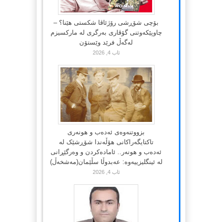
بۆچی شۆڕشی رۆژئاڤا شکستی هێنا؟ –
چاوپێکەوتنی گۆڤاری بەرگری لە مارکسیزم
لەگەڵ فرێد وێستۆن
ئاب 4, 2026
بزووتنەوەی ئەدەب و هونەری
تاکتایگەراکانی هۆڵەندا شۆڕشێک لە
ئەدەب و هونەر.. ئامادەکردن و وەرگێڕانی
لە ئینگلیزییەوە: عەبدوڵا سڵێمان(مەشخەڵ)
ئاب 4, 2026