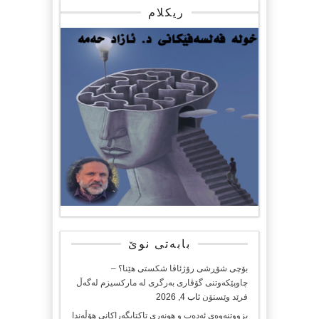
ریکلام
بابەتی نوێ
بۆچی شۆڕشی رۆژئاڤا شکستی هێنا؟ –
چاوپێکەوتنی گۆڤاری بەرگری لە مارکسیزم لەگەڵ
فرێد وێستۆن
ئاب 4, 2026
بزووتنەوەی ئەدەب و هونەری تاکتایگەراکانی هۆڵەندا