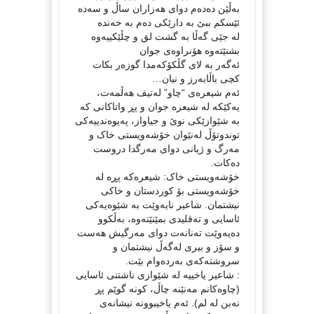
بەڵێن دەدەم دوای ھەزاران ساڵ و سەدە
ئێسکم ببێ بە دارێکی دەم بە خەندە
لە جێی گەڵا بە گشت لق و چڵێکییەوە
بشنێتەوە ھۆنراوەی جوان
ئەگەر بە لای گڵکۆکەمدا گوزەر بکات
کچی باڵابەرز و نیان…
ئەم شیعرەی “چاو” لەتیف هەڵمەت،
یەکێکە لە شیعرە جوان و پڕ واتاکانی کە
بە شێوازێکی نوێ و جیاواز، پەیوەندییەکی
توندوتۆڵ لەنێوان خۆشەویستی خاک و
مەرگ و ژیانی دوای مەرگدا دروست
دەکات.
خۆشەویستی خاک: شیعرەکە پڕە لە
خۆشەویستی بۆ کوردستان و خاکی
نیشتمان. شاعیر نایەوێت بە شێوەیەکی
ئاسایی و تەقلیدی بمێنێتەوە، بەڵکوو
دەیەوێت تەنانەت دوای مەرگیش هەست
و سۆز و بیری لەگەڵ نیشتمان و
سروشتەکەی بەردەوام بێت.
: شاعیر یاخییە لە شێوازی ناشتنی ئاسایی
(چاوەکانم مەنێنە چاڵ، کونە گوێم پڕ
نەبن لە لم). ئەم یاخیبوونە نیشانەی