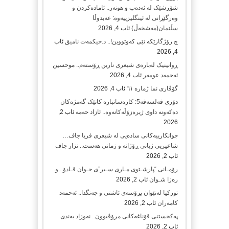
شۆڕشێک لە ئەدەب و هونەر.. ئامادەکردن و
وەرگێڕانی لە ئینگلیزییەوە: عەبدوڵا
سڵێمان(مەشخەڵ)
ئاب 4, 2026
چ رۆژگارێکە تێی کەوتووین!.. د.حیکمەت نامیق
ئاب
4, 2026
ڕوانینیک لەبارەى شیعرى نارین ڕۆستەم.. موحسین
ئەحمەد عومەر
ئاب 4, 2026
گۆڤاری نما ژمارە ٦١
ئاب 4, 2026
دۆزی فەلسەفە5: کارەساتبارە کاتێک گەمژەکان
دەکەونە داوی ژیرەزۆڵەکانەوە.. ئازاد حەمە
ئاب 2,
2026
جوانکارییەکانی سادەیی لە شیعری فریا جاف…
شاعیریی ژیانی ڕۆژانە و زمانی هەست.. نزار جاف
ئاب 2, 2026
رۆمـانی “پارشـێوی مـاری سـیر”ی جـوان قـادۆ.. و.
رەزا شـوان
ئاب 2, 2026
تورکیا لەنێوان پڕۆسەی ئاشتی و جەنگدا.. ئەحمەد
کامەران
ئاب 2, 2026
پەکخستنی قۆناغەکانی مرۆڤبوون.. نەوزاد بەندی
ئاب 2, 2026