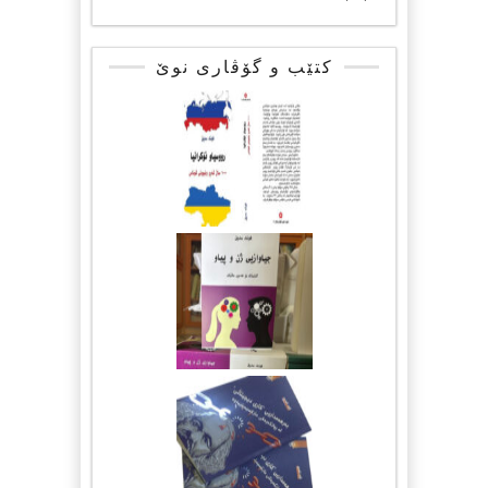
کتێب و گۆڤاری نوێ