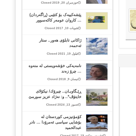
حوزەیران 20, 2019 Closed
پێشه‌کییه‌ک بۆ کتێبی (ڕاگه‌ردان)
… کاروان عومه‌ر کاکه‌سوور
شوبات 10, 2017 Closed
ژاكانی تابلۆی هه‌ور.. ستار
ئه‌حمه‌د
ئیلول 19, 2021 Closed
نامەیەکی خۆشەویستی لە منەوە
… چرۆ زەند
نیسان 9, 2018 Closed
ڕێـگاوبـان.. چیرۆك/ نیكۆلای
خایتۆڤ*.. و: نه‌ژاد عزیز سورمێ
تەموز 13, 2024 Closed
کۆمۆنیزمی کوردستان لە
بۆشایی سیاسی ئەمرۆدا … نادر
عبدالحمید
تشرینی یەکەم 19, 2017 Closed