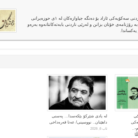
دەنگەکان وەک رۆژنامەیەکی ئەلکترۆنی لەپێناوی فەراهەمکردنی سەکۆیەکی ئازاد بۆ دەنگە جیاوازەکان لە ١ی حوزەیرانی
بە رۆژنامەی خۆتان بزانن و لەرێی ناردنی بابەتەکانتانەوە بەرەو
یەکساندا.
کی
لە یادی شێرکۆ بێکەسدا… پەسنی
یەکی
داهێنان.. نووسینی/ عەتا قەرەداخی
-..
ئاب 6, 2026
ا