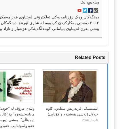
Dengekan
٢٠٠٢ دەستی بەکارکردن کردووە لە شاری تۆرنتۆ. دەنگەکان 
پێشی بەرن لەپێناوی بنیاتنانی کۆمەڵگەیەکی هۆشیار و ئازاد و 
Related Posts
ئێستێتیکی فریدریش شیلەر.. کاوە
وێنەی مرۆڤ لە “خودێ
جەلال (بەشی هەشتەم و کۆتایی)
مانابەخشەوە” بۆ “کاڵا
دیجیتاڵی”- بەشی دووەم
ئاب 6, 2026
عەبدولموتەلیب عەبدوڵڵ