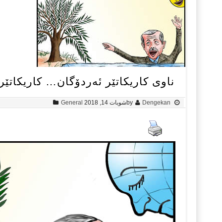
ناوی کاریکاتێر ئەردۆگان… کاریکات
Dengekan
by
شوبات 14, 2018
General