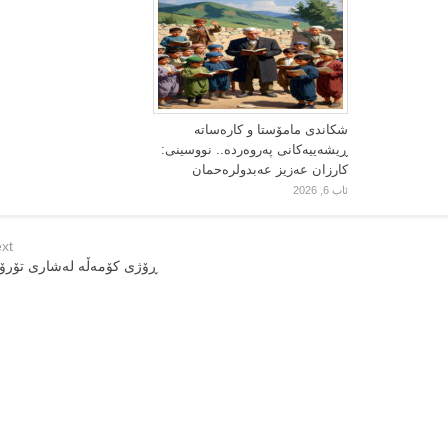
شکاندی مامۆستا و کارەساتە
ڕیشەییەکانی پەروەردە.. نووسینی:
کارزان عەزیز عەبدولرەحمان
ئاب 6, 2026
xt
ڕۆژی کۆمەڵە لەشاری تۆرۆن