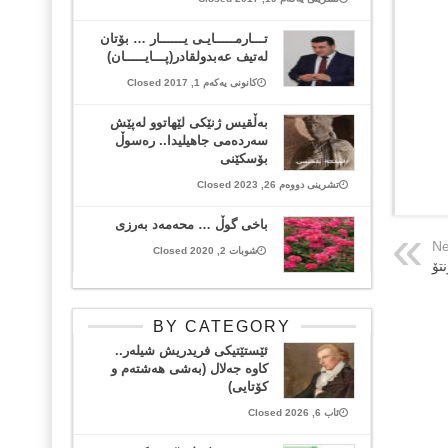
تـــارمـــــایـی یــــــار … بۆتان
له‌تیف عه‌بدولقادر(پـــایـــــان)
کانونی یەکەم 1, 2017 Closed
به‌ڵقیس ژنێكی لێهاتوو له‌پێش
سه‌رده‌می جاهیلیدا.. رەسوڵ
بۆسكێنی
تشرینی دووەم 26, 2023 Closed
باخی گوڵ … محەمەد بەرزی
Ne
شوبات 2, 2020 Closed
تۆ
BY CATEGORY
ئێستێتیکی فریدریش شیلەر..
کاوە جەلال (بەشی هەشتەم و
کۆتایی)
ئاب 6, 2026 Closed