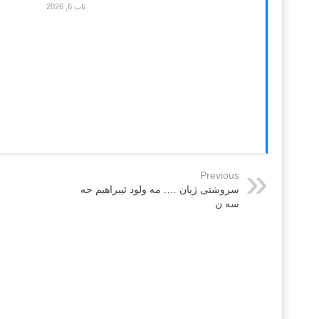
ئاب 6, 2026
Previous
سروشتی ژیان …. مە ولود ئیبراهیم حە
سە ن