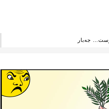
ێرست… جەبار