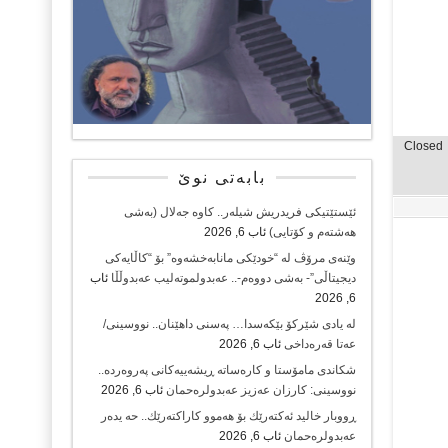
Closed
بابەتی نوێ
ئێستێتیکی فریدریش شیلەر.. کاوە جەلال (بەشی
هەشتەم و کۆتایی)
ئاب 6, 2026
وێنەی مرۆڤ لە “خودێکی مانابەخشەوە” بۆ “کاڵایەکی
دیجیتاڵی”- بەشی دووەم-.. عەبدولموتەلیب عەبدوڵڵا
ئاب
6, 2026
لە یادی شێرکۆ بێکەسدا… پەسنی داهێنان.. نووسینی/
عەتا قەرەداخی
ئاب 6, 2026
شکاندی مامۆستا و کارەساتە ڕیشەییەکانی پەروەردە..
نووسینی: کارزان عەزیز عەبدولرەحمان
ئاب 6, 2026
ڕووبار خالید ئەكتەرێك بۆ هەموو كاراكتەرێك.. حه یدەر
عەبدولرەحمان
ئاب 6, 2026