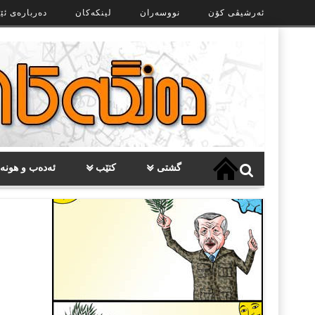
Ski
ئەرشیڤی کۆن
نووسەران
لینکەکان
دەربارەی ئێ
t
th
conten
گشتی
کتێب
ئەدەب و هونە