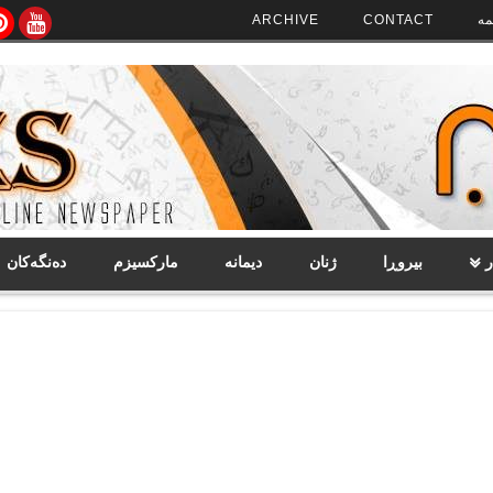
مە
CONTACT
ARCHIVE
ر
بیروڕا
ژنان
دیمانە
مارکسیزم
دەنگەکان