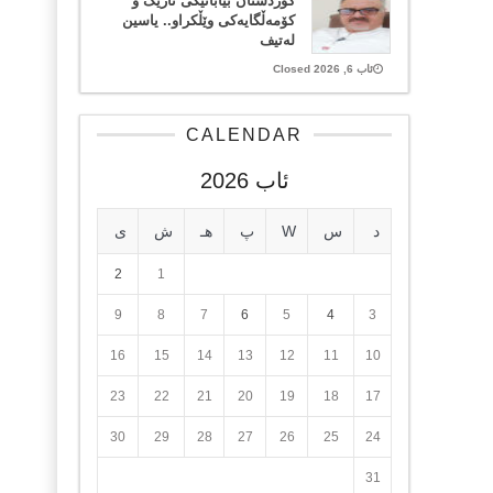
کوردستان بیابانێکی تاریک و
کۆمەڵگایەکی وێڵکراو.. یاسین
لەتیف
ئاب 6, 2026 Closed
CALENDAR
ئاب 2026
د
س
W
پ
هـ
ش
ی
2
1
9
8
7
6
5
4
3
16
15
14
13
12
11
10
23
22
21
20
19
18
17
30
29
28
27
26
25
24
31