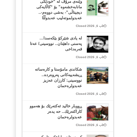
وێنەی مرۆڤ لە “خودێکی
مانابەخشەوە” بۆ “کاڵایەکی
دیجیتاڵی”- بەشی دووەم-..
عەبدولموتەلیب عەبدوڵڵا
ئاب 6, 2026 Closed
لە یادی شێرکۆ بێکەسدا…
پەسنی داهێنان.. نووسینی/ عەتا
قەرەداخی
ئاب 6, 2026 Closed
شکاندی مامۆستا و کارەساتە
ڕیشەییەکانی پەروەردە..
نووسینی: کارزان عەزیز
عەبدولرەحمان
ئاب 6, 2026 Closed
ڕووبار خالید ئەكتەرێك بۆ هەموو
كاراكتەرێك.. حه یدەر
عەبدولرەحمان
ئاب 6, 2026 Closed