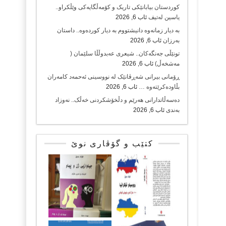
کوردستان بیابانێکی تاریک و کۆمەڵگایەکی وێڵکراو..
یاسین لەتیف
ئاب 6, 2026
بە دیار زمانەوە دانیشتووم بە دیار کوردەوە.. داستان
بەرزان
ئاب 6, 2026
تونێڵی جەنگەکان.. شیعری عەبدوڵڵا سلێمان (
مەشخەڵ)
ئاب 6, 2026
ڕۆمانی بیرانی شەڕڤانێک لە نووسینی ئەحمەد کامەران
بڵاودەکرێتەوە …
ئاب 6, 2026
دەسەڵاتدارانی هەرێم و دڵخۆشکردنی خەڵک.. نەوزاد
بەندی
ئاب 6, 2026
کتێب و گۆڤاری نوێ