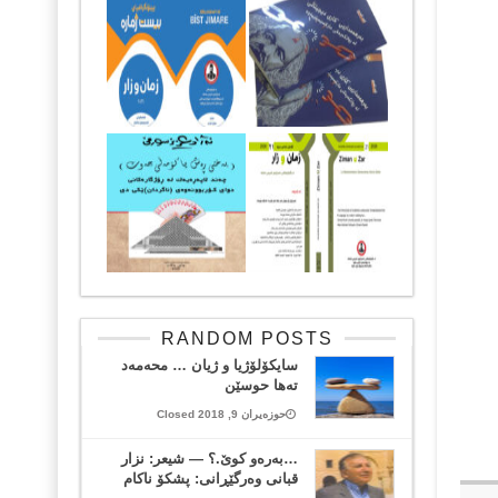
RANDOM POSTS
سایكۆلۆژیا و ژیان … محه‌مه‌د
ته‌ها حوسێن
حوزەیران 9, 2018 Closed
…بەرەو کوێ.؟ — شیعر: نزار
قبانی وەرگێڕانی: پشکۆ ناکام