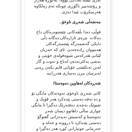
و ڕۆشه‌نبیر ناگۆڕی چونکه‌ ئه‌م زه‌لکاوه‌
هه‌رمیکرۆب تێیدا ده‌ژی.
مه‌نجه‌ڵی شه‌ڕی ناوخۆ..
قوڵپ ده‌دا بڵقه‌کانی چێشتوه‌ره‌کان داخ
ده‌کات. چزه‌ی ئازاره‌کان ده‌گاته‌ دڵی
دایکی گه‌شمه‌رگه‌ پێشمه‌رگه‌کان
هه‌مووان ڕاده‌چه‌نێ. ئای که‌ حه‌زیان
لێنانی هه‌رکه‌س شیوه‌قوله‌ی خۆیتی و
به‌شی یه‌کترنه‌ده‌ن له‌باج و نه‌وت و گاز
له‌بن ته‌نکێشی خۆیانی قایم بکه‌ن ڕه‌بی
له‌برسان مرن به‌ساری هه‌رزانیه‌.
شه‌ڕه‌کان له‌هاوین ده‌وه‌ستا!
کاتی شه‌ڕی ناوخۆی نه‌وه‌ته‌کان مانگی نۆ
و ده‌ ته‌قه‌ ده‌ستی پێده‌کرد هه‌ر قۆپک و
شیوێک به‌چه‌ند ده‌فته‌رێک ده‌گیرا تا مانگی
چواری ساڵی داهاتوو دیسان شه‌ڕ
ده‌وه‌ستا و که‌سیش نه‌یده‌زانی گفتوگۆ
ده‌ستی پێده‌کرد تا دروونه‌ و خه‌له‌ و
خه‌رمانی جوتیارانی کورد هه‌ر ده‌گیرا و