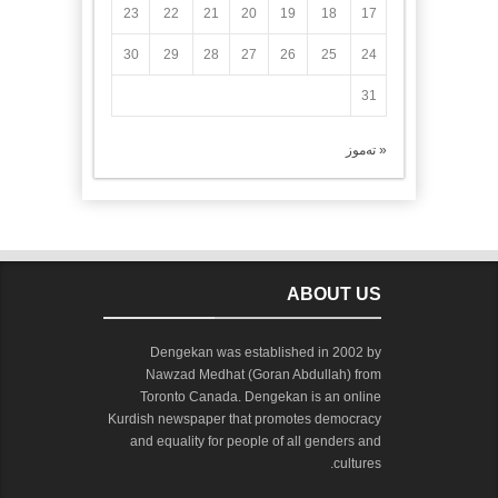
23
22
21
20
19
18
17
30
29
28
27
26
25
24
31
« تەموز
ABOUT US
Dengekan was established in 2002 by
Nawzad Medhat (Goran Abdullah) from
Toronto Canada. Dengekan is an online
Kurdish newspaper that promotes democracy
and equality for people of all genders and
cultures.