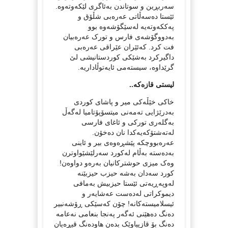
سه‌ربڕین و سوتاندن به‌ئاگری لێکه‌وته‌وه‌.
ئێستا ده‌سه‌ڵاتی عه‌ره‌بی شڵۆق و
په‌ککه‌وته‌یه‌ له‌سێگۆشه‌وه‌ بوو
به‌دووگۆشه‌ی فارس و تورک عه‌ره‌بیان
فت کرد. که‌ئێران عێراقی عه‌ره‌بی
داگیرکرد به‌شێکی کوردستانیشی لێ
گرێداوه‌، سیسته‌می ئایه‌توڵاداریه‌.
لیستی قازه‌که‌..
خاکی خێڵه‌کی میر و پاشای کوردی
به‌درێژایی ته‌مه‌نی میتسۆپۆتامیا له‌گه‌ڵ
به‌گله‌ری تورکی و ئاغای فارسی
له‌ته‌شتۆکه‌یه‌کدا نان ده‌خۆن.
عه‌ره‌بووچکه‌ پێشڕه‌وه‌ی بیر و ئاینی
به‌ده‌سته‌ به‌ڵام له‌کورد سه‌رلێشێواوترن
وه‌ک میزی حوشترکانیان به‌ره‌و دواوه‌ن!
کورد سه‌دان به‌شه‌ حیزب حیزبێنه‌
له‌وپه‌ڕیه‌تی ئێستا حیزبیش به‌مافی
دیموکراتی له‌ده‌ست عه‌شایه‌ر و
ئیسلامیسته‌کانه‌! چۆن که‌سێکی ڕۆشه‌نبیر
ده‌نگ ده‌هێنی ئه‌گه‌ر په‌نجا بنعامی نه‌عامه‌
ده‌نگ بۆ قازپیاوێک بده‌ن هاوده‌نگ قیڕه‌یان