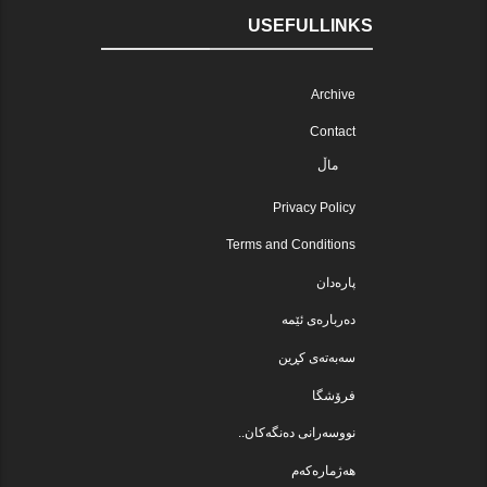
USEFULLINKS
Archive
Contact
ماڵ
Privacy Policy
Terms and Conditions
پارەدان
دەربارەی ئێمە
سەبەتەی کڕین
فرۆشگا
نووسەرانی دەنگەکان..
هەژمارەکەم