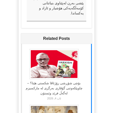
پێشی بەرن لەپێناوی بنیاتنانی
کۆمەڵگەیەکی هۆشیار و ئازاد و
یەکساندا.
Related Posts
بۆچی شۆڕشی رۆژئاڤا شکستی هێنا؟ –
چاوپێکەوتنی گۆڤاری بەرگری لە مارکسیزم
لەگەڵ فرێد وێستۆن
ئاب 4, 2026