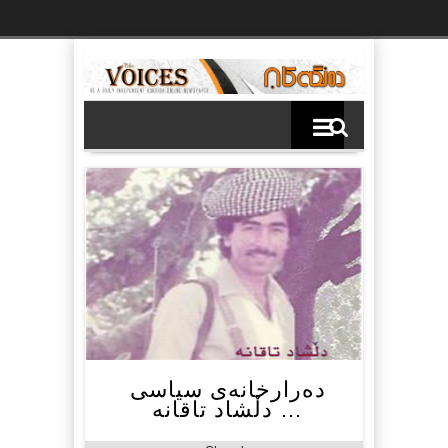
Ski
t
th
conten
ده‌رارخانه‌ی سیاسی
… دڵشاد تاقانە