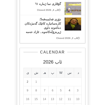
گۆڤاری نما ژمارە ٦١
ئاب 4, 2026 Closed
دۆزی فەلسەفە5:
کارەساتبارە کاتێک گەمژەکان
دەکەونە داوی
ژیرەزۆڵەکانەوە.. ئازاد حەمە
ئاب 2, 2026 Closed
CALENDAR
ئاب 2026
د
س
W
پ
هـ
ش
ی
2
1
9
8
7
6
5
4
3
16
15
14
13
12
11
10