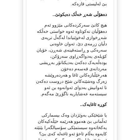
بێ له‌لیستی قازه‌که‌.
ده‌هۆڵی شه‌ڕ خه‌ڵک ده‌یکوتێ..
هیچ کاتێ سه‌رکرده‌کانی مێژوو ئه‌م
ده‌هۆڵیان نه‌کوتاوه‌ ئه‌وه‌ خواستی خه‌ڵکه‌
شه‌ڕخوازی له‌خوێنیاندا له‌گه‌ڵ ترپه‌ی
دڵیان زرمه‌ی دێ، ئه‌وان خاوه‌نی
سه‌ره‌کی و ڕاسته‌قینه‌ی شه‌ڕن، خۆیان
کۆیله‌ی به‌دواگه‌ڕاوی سه‌رۆکن،
بوده‌ڵه‌یه‌ک ده‌که‌ن به‌دیکتاتۆر به‌ڕیشی
مه‌ردانه‌ی قه‌سه‌م ده‌خۆن.
هه‌رخێڵبازه‌کانن ئاغا و هه‌رده‌روێشه
زه‌رگ وه‌شێنه‌کانن شێخ دروست ده‌که‌ن
تا ئه‌وانیش به‌دوای ئه‌وانه‌وه‌ بن ئه‌و
سیسته‌مه‌ عه‌شایاریه‌ ناگۆڕێ مه‌گه‌م.
کوڕه‌ ئاغایه‌ک..
یا شێخێکی به‌وێژدان وه‌ک بیسمارکی
ئه‌ڵمانی بێ هه‌موو هه‌رێمه‌ خێڵه‌کیه‌کان
یه‌کخاته‌وه‌ سیستمێکی سۆسیالگه‌را بێنێته‌
کایه‌وه‌ به‌ڵام ئاخۆ ئه‌و ئاغه‌له‌ که‌ی بێ؟
ئه‌رێ ئێستا له‌داکی بووه‌؟ به‌کوڕه‌ هه‌ژار