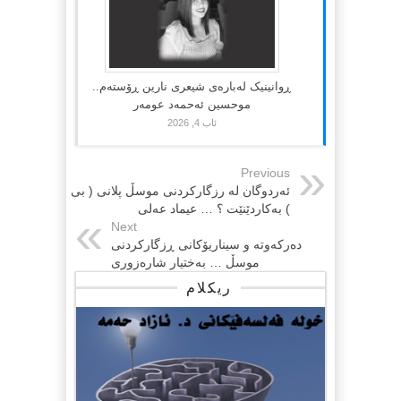
ڕوانینیک لەبارەى شیعرى نارین ڕۆستەم..
موحسین ئەحمەد عومەر
ئاب 4, 2026
Previous
ئه‌ردوگان له‌ رزگاركردنی موسڵ پلانی ( بی
) به‌كاردێنێت ؟ … عیماد عه‌لی
Next
دەرکەوتە و سیناریۆکانی ڕزگارکردنی
موسڵ … بەختیار شارەزوری
ریکلام