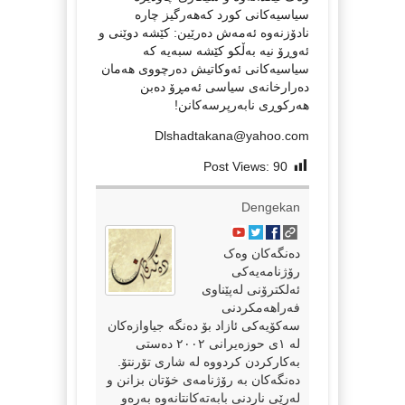
سیاسیه‌کانی کورد که‌هه‌رگیز چاره‌
نادۆزنه‌وه‌ ئه‌مه‌ش ده‌رێین: کێشه‌ دوێنی و
ئه‌وڕۆ نیه‌ به‌ڵکو کێشه‌ سبه‌یه‌ که‌
سیاسیه‌کانی ئه‌وکاتیش ده‌رچووی هه‌مان
ده‌رارخانه‌ی سیاسی ئه‌مڕۆ ده‌بن
هه‌رکوڕی نابه‌رپرسه‌کانن!
Dlshadtakana@yahoo.com
Post Views:
90
Dengekan
دەنگەکان وەک
رۆژنامەیەکی
ئەلکترۆنی لەپێناوی
فەراهەمکردنی
سەکۆیەکی ئازاد بۆ دەنگە جیاوازەکان
لە ١ی حوزەیرانی ٢٠٠٢ دەستی
بەکارکردن کردووە لە شاری تۆرنتۆ.
دەنگەکان بە رۆژنامەی خۆتان بزانن و
لەرێی ناردنی بابەتەکانتانەوە بەرەو