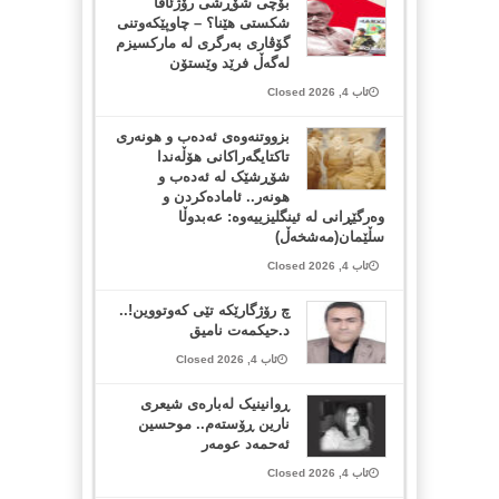
بۆچی شۆڕشی رۆژئاڤا
شکستی هێنا؟ – چاوپێکەوتنی
گۆڤاری بەرگری لە مارکسیزم
لەگەڵ فرێد وێستۆن
ئاب 4, 2026 Closed
بزووتنەوەی ئەدەب و هونەری
تاکتایگەراکانی هۆڵەندا
شۆڕشێک لە ئەدەب و
هونەر.. ئامادەکردن و
وەرگێڕانی لە ئینگلیزییەوە: عەبدوڵا
سڵێمان(مەشخەڵ)
ئاب 4, 2026 Closed
چ رۆژگارێکە تێی کەوتووین!..
د.حیکمەت نامیق
ئاب 4, 2026 Closed
ڕوانینیک لەبارەى شیعرى
نارین ڕۆستەم.. موحسین
ئەحمەد عومەر
ئاب 4, 2026 Closed