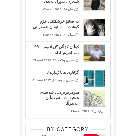
شیعری: نەوزاد بەندی
نیسان 20, 2020 Closed
بە چەقۆ خوشکێکی خۆم
کوشت!!.. ستیڤان شەمزینی
نیسان 21, 2021 Closed
كۆڵان كۆڵان گێڕانه‌وه‌ …55
…..كه‌ریم كاكه‌
تشرینی یەکەم 23, 2016 Closed
گۆڤاری هانا ژمارە 3
تشرینی دووەم 24, 2017 Closed
سوهرەوەردیی شەهیدی
هەقیقەت.. ئەردەڵان
عەبدوڵڵا
ئیلول 2, 2021 Closed
BY CATEGORY