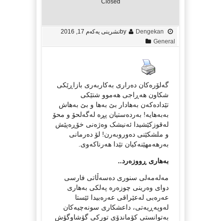
Closed
Dengekan
by
تشرینی یه‌كه‌م 17, 2016
General
گه‌لۆره‌کان ده‌راری به‌کاربه‌ری بازاڕێکی
شکاون هه‌ڕاجی هه‌موو شتێکی
تێداده‌که‌ن به‌هادار بێ به‌ها و بێ به‌هاش
به‌به‌هایه‌! به‌رده‌ستیان پڕه‌ له‌گه‌لحۆ و محۆ
له‌قوزکێشیدا ئه‌نیشک وه‌ژه‌نی خۆڕه‌پێش
و ملشکێنی ده‌وروبه‌رن! لۆ ده‌رمانی
به‌رهه‌مهێنه‌کیان تێدا هه‌رناکه‌وی.
به‌هاری ڕووزه‌رد..
مه‌له‌مه‌لی سنوری ده‌سه‌ڵاتی فارسی
دوای وه‌رینی چوزه‌ره‌ په‌لکی به‌هاری
عه‌ره‌بی له‌عێراقی عه‌ره‌بیدا ئێستا
له‌وپه‌ڕیه‌تی، داعشکاری سونه‌چیه‌کان
به‌توانستی کۆماندۆی تورکی گۆشاوگۆش