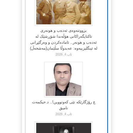
بزووتنەوەی ئەدەب و هونەری
تاکتایگەراکانی هۆڵەندا شۆڕشێک لە
ئەدەب و هونەر.. ئامادەکردن و وەرگێڕانی
لە ئینگلیزییەوە: عەبدوڵا سڵێمان(مەشخەڵ)
ئاب 4, 2026
چ رۆژگارێکە تێی کەوتووین!.. د.حیکمەت
نامیق
ئاب 4, 2026