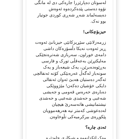
له‌سوتان ده‌پارێزرا جاره‌کی دی له‌ مانگی
نۆوه‌ ده‌ستی پێده‌کرده‌وه‌ ئه‌وه‌ش
ده‌یسه‌لماند شه‌ڕ شه‌ڕی کوردی جوتیار
بوو نه‌ک.
حیزبۆچکانی!
زرمه‌زلانێی سێڕیزکانێی حیزبانێ ئه‌وه‌ت
ڕیز ئه‌وه‌ت نه‌یکا دڵسۆزه‌کان داشی
دامه‌ی خوراون، سه‌ربازی شه‌تره‌نجێکی
مه‌لیکتڕێن به‌عه‌قڵی تورک و فارسی
به‌ڕێوه‌ده‌برێن، یه‌ک شیعه‌باز و یه‌ک
سونه‌باز له‌گه‌ڵ عه‌ره‌بێکی کۆنه‌ ئه‌نفالچی
ئه‌گه‌ر ده‌ستیان هه‌بێ ئه‌وان ئه‌نفالی
دایکی خۆشیان ده‌که‌ن! مێژووێکی
ده‌باره‌ی حه‌ره‌س قه‌ومی و جه‌یشی
شه‌عبی و حه‌شدی شه‌عبی و حه‌شدی
نیشتمانیشی هاته‌سه‌رێ هیچیان
له‌ده‌عوشی که‌متر نیه‌ هه‌رهه‌موویان
پێکوڕه‌ی بیرکرمیه‌کی تڵوخاوه‌ن.
ئه‌دی چاره‌؟
وه‌ک لێکدانه‌وه و شیکاری چاودێره‌