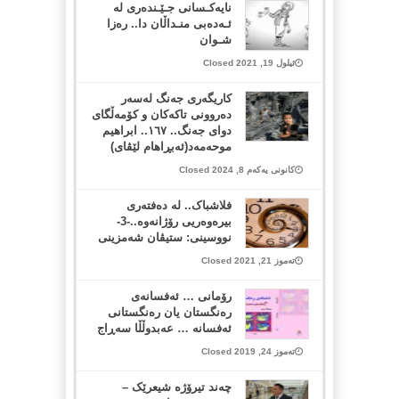
نایەکـسانی جـێـندەری لە
ئـەدەبی منـداڵان دا.. رەزا
شـوان
ئیلول 19, 2021 Closed
کاریگەری جەنگ لەسەر
دەروونی تاکەکان و کۆمەڵگای
دوای جەنگ.. ١٦٧.. ابراهیم
موحەمەد(ئەبڕاهام لێڤای)
کانونی یەکەم 8, 2024 Closed
فلاشباک.. لە دەفتەری
بیرەوەریی رۆژانەوە..-3-
نووسینی: ستیڤان شەمزینی
تەموز 21, 2021 Closed
رۆمانی … ئه‌فسانه‌ی
ره‌نگستان یان ره‌نگستانی
ئه‌فسانه‌ … عه‌بدوڵڵا سه‌ڕاج
تەموز 24, 2019 Closed
چەند تیرۆژە شیعرێک –