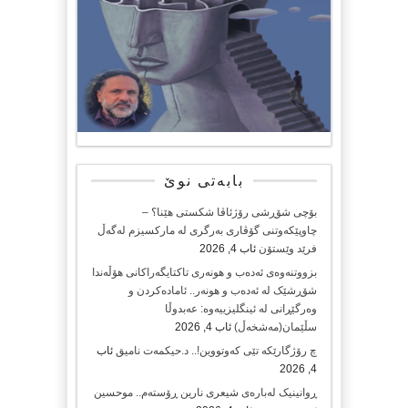
بابەتی نوێ
بۆچی شۆڕشی رۆژئاڤا شکستی هێنا؟ –
چاوپێکەوتنی گۆڤاری بەرگری لە مارکسیزم لەگەڵ
فرێد وێستۆن
ئاب 4, 2026
بزووتنەوەی ئەدەب و هونەری تاکتایگەراکانی هۆڵەندا
شۆڕشێک لە ئەدەب و هونەر.. ئامادەکردن و
وەرگێڕانی لە ئینگلیزییەوە: عەبدوڵا
سڵێمان(مەشخەڵ)
ئاب 4, 2026
چ رۆژگارێکە تێی کەوتووین!.. د.حیکمەت نامیق
ئاب
4, 2026
ڕوانینیک لەبارەى شیعرى نارین ڕۆستەم.. موحسین