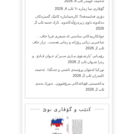
ئەحمەد عومەر
ئاب 4, 2026
گۆڤاری نما ژمارە ٦١
ئاب 4, 2026
دۆزی فەلسەفە5: کارەساتبارە کاتێک گەمژەکان
دەکەونە داوی ژیرەزۆڵەکانەوە.. ئازاد حەمە
ئاب 2,
2026
جوانکارییەکانی سادەیی لە شیعری فریا جاف…
شاعیریی ژیانی ڕۆژانە و زمانی هەست.. نزار جاف
ئاب 2, 2026
رۆمـانی “پارشـێوی مـاری سـیر”ی جـوان قـادۆ.. و.
رەزا شـوان
ئاب 2, 2026
تورکیا لەنێوان پڕۆسەی ئاشتی و جەنگدا.. ئەحمەد
کامەران
ئاب 2, 2026
پەکخستنی قۆناغەکانی مرۆڤبوون.. نەوزاد بەندی
ئاب 2, 2026
کتێب و گۆڤاری نوێ