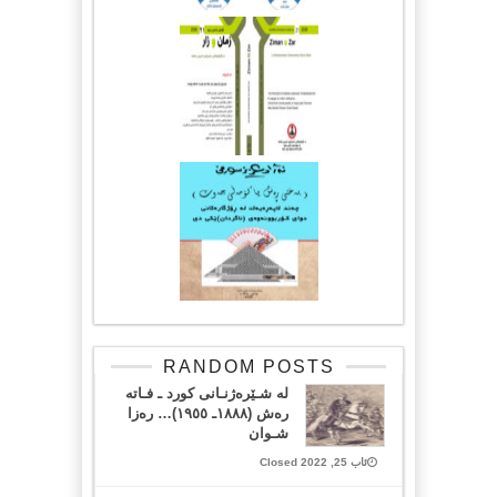
RANDOM POSTS
لە شـێرەژنـانی کورد ـ فـاتە
رەش (١٨٨٨ـ ١٩٥٥)… رەزا
شـوان
ئاب 25, 2022 Closed