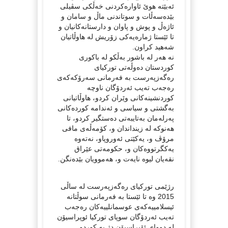
ئه‌بێته‌ هوێ ئاواره‌كردنی خه‌ڵكی سڤیلی
بێده‌سه‌ڵات و سوتاندنی ماڵ و سامان و
ئاژه‌ڵ و پوش و پاوان و دارستانه‌كانیان و
تا ئێستا ژماره‌یه‌كی زۆریش له‌ هاوڵاتیان
شه‌هید كراون.
نه‌ هه‌ر له‌ باشور به‌ڵكو له‌ باكوری
كوردستان ده‌وڵه‌تی توركیای
ره‌گه‌زپه‌رست به‌ فه‌رمانی سه‌رۆكه‌كه‌ی
ره‌جه‌ب ته‌یب ئه‌ردۆگان ناوچه‌
كوردنشینه‌كانی وێران كردو، هاوڵاتیانی
به‌گشتی و سیاسی و ئه‌ندامه‌ كورده‌كانی
په‌رله‌مان به‌تایبه‌تی ده‌ستگیر كردو، تا
هه‌نوكه‌ له‌ زینداندان و، كۆمه‌ڵه‌ی مافی
مرۆڤ و، یه‌كێتی ئه‌وروپاو، نه‌ته‌وه‌
یه‌كگرتووه‌كان و، حكومه‌تی عێراق
نقه‌یان لیوه‌ نایه‌ت و، هه‌موویان بێده‌نگن.
رژێمی توركیای ره‌گه‌زپه‌رست له‌ ساڵی
2015 وه‌ تا ئێستا به‌ فه‌رمانی سوڵتانه‌
ئیسلامییه‌كه‌ی عوسمانلییه‌كان ره‌جه‌ب
ته‌یب ئه‌ردۆگان سوپای توركیا ئوپراسیۆن
له‌ دووای ئۆپراسیۆن دژ به‌ كوردو