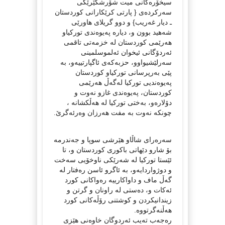
سیخۆره‌كانی میت شۆرشگێرێكی
سه‌ركرده‌ی { پارتی كرێكارانی كوردستان
ـ دیار غه‌ریب} و دوو گریلای هاورێی
شه‌هید بوون و، دیاره‌ پەیوەندی تورکیاو
ھەرێمی کوردستان لە خزمەتی تاقمی
ئەردۆگانی ئیخوان ئه‌لموسلمینی
سه‌رلێشیواوو، حزبه‌كه‌ی ئاگپارتییه‌و، به‌
پێی به‌رپرسانی توركیاو كوردستان
پەیوەندیی تورکیا لەگەڵ ھەرێمی
کوردستان، پەیوەندی غازو نەوت و
دۆلاره‌و، به‌ختی توركیا له‌ هه‌ڵكشانه‌ ،
چونكه‌ نه‌وت به‌ مفت هه‌رزان وه‌رئه‌گرێ.
سه‌ره‌رای شاڵاو هێرشی سوپا و جه‌ندرمه‌
بۆ شارو دێهاتی باكوری كوردستان و، تا
ئێستا توركیا له‌ شه‌رێكی ناوخۆیی سه‌خت
و دوژواردایه‌و، به‌ ئاگرو ئاسن ره‌فتار له‌
گه‌ڵ ماف و داواكارییه‌ ره‌واكانی كورد
ئه‌كات و، ده‌ستی له‌ راونان و گرتن و
زیندانیكردن و كوشتنی رۆڵه‌كانی كورد
هه‌ڵنه‌گرتووه.
رەجەب تەیب ئەردوگان خاوەنی ھێزی