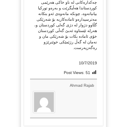
چەکدارەکانی لە ناو خاکی ھەرێمی
کوردستاندا ھەڵبگرێت و بەرەو تورکیا
بیانباتەوە، چونکە مانەوەی ئەو بنکانە
مەترسیدارەو ئامادەکاریە بۆ شەرێکی
گڵاوو دژوار لە دژی گەلی کوردستان و،
ھەرلە ئێستاوە ئەبێ گەڵی کوردستان
خۆی ئامادە بکات بۆ شەرێکی مان و
نەمان لە گەڵ رژێمێکی خوێنرێژو
ره‌گه‌زپه‌رست.
10/7/2019
Post Views:
51
Ahmad Rajab