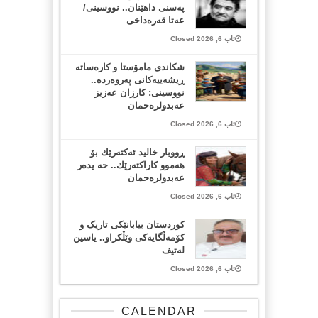
پەسنی داهێنان.. نووسینی/
عەتا قەرەداخی
ئاب 6, 2026 Closed
شکاندی مامۆستا و کارەساتە
ڕیشەییەکانی پەروەردە..
نووسینی: کارزان عەزیز
عەبدولرەحمان
ئاب 6, 2026 Closed
ڕووبار خالید ئەكتەرێك بۆ
هەموو كاراكتەرێك.. حه یدەر
عەبدولرەحمان
ئاب 6, 2026 Closed
کوردستان بیابانێکی تاریک و
کۆمەڵگایەکی وێڵکراو.. یاسین
لەتیف
ئاب 6, 2026 Closed
CALENDAR