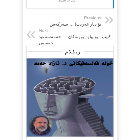
ئاب 6, 2026
Previous
بۆ دیار غەریب! … سەرکەش
Next
کتێب.. بۆ پیاوە پووتەکان … حەمەسەعید
حەسەن
ریکلام