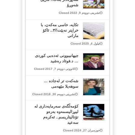
شەوڕۆ
تشرینی دووەم 9, 2022 Closed
تکایە، خاسی مەکەن، با
خراپتر نەبێت!/٣.. ئاکۆ
مارانی
ئیلول 4, 2025 Closed
جیهانیبوونی ئه‌ده‌بی كوردی
… د.فوئاد ره‌شید
کانوونی دووەم 7, 2017 Closed
شه‌كه‌ت تر له‌جاده‌ …
سوهه‌یلا مێهه‌می
تشرینی دووەم 30, 2018 Closed
کۆمەڵگەی سەرمایەداری لە
لیبڕالیسمەوە بەرەو
تۆتالیتاریسم.. ئەکرەم
سەعید
حوزەیران 27, 2024 Closed