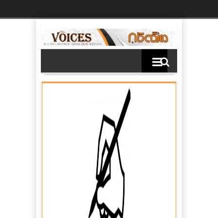
Ski
t
th
conten