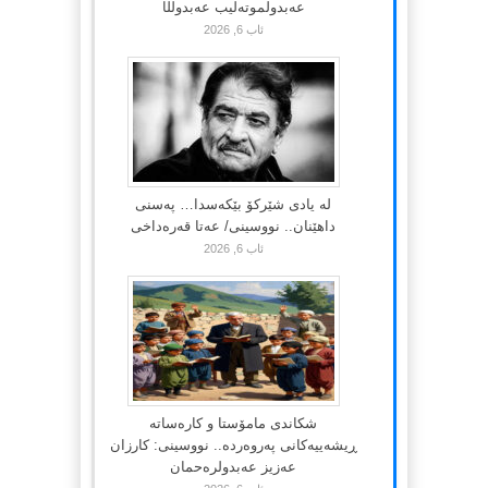
عەبدولموتەلیب عەبدوڵڵا
ئاب 6, 2026
لە یادی شێرکۆ بێکەسدا… پەسنی
داهێنان.. نووسینی/ عەتا قەرەداخی
ئاب 6, 2026
شکاندی مامۆستا و کارەساتە
ڕیشەییەکانی پەروەردە.. نووسینی: کارزان
عەزیز عەبدولرەحمان