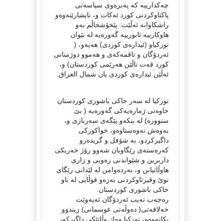
چەکدارییە کە پەیرەوی سیاسەتی
پاکتاوکردنی کورد ئەکات و، نایشارێته‌وه‌و
راشكاوانه‌ ئەڵێت: پێخۆشحاڵم بەو
ھاوکارییە ئابورییە گەورەیە لە نێوان
تورکیاو (ئیدارەی کوردی) هه‌یه‌و،‌ (
ئه‌ردۆگان و تاقمه‌كه‌ی و هه‌موو دوژمنانی
كورد قەت ناڵێن ھەرێمی کوردستان) و،
ئه‌ڵێن ئیداره‌ی كوردی یان شمال العراق.
توركیا له‌ سه‌ر خاكی باشوری كوردستان
خاوه‌نی ژماره‌یه‌كی گه‌وره‌یه‌ ( بێ
سنووره) له‌ بنكه‌و پێگه‌ی سه‌ربازی و،
به‌وه‌ش نه‌وه‌ستاوه‌و، خواكوركی
داگیركردو، به‌ شۆفل و گریده‌رو
كه‌ره‌سته‌ی رێگاوبان شه‌وو رۆژ خه‌ریكی
داربرین و شێواندنی زه‌ویی و زاری
هاوڵاتیانن و، به‌رده‌وامن له‌ لێدانی رێگای
نوێ وقیرتاوكردنی به‌ره‌و قوڵایی له‌ ناو
خاكی باشوری كوردستان.
ره‌جه‌ب ته‌یب ئه‌ردۆگان ئه‌یه‌وێت
خه‌لافه‌تی( ده‌وڵه‌تی عوسمانی) زیندوو
بكاته‌وه‌و، توركیا وه‌ك وڵاتێكی داگیركه‌ر