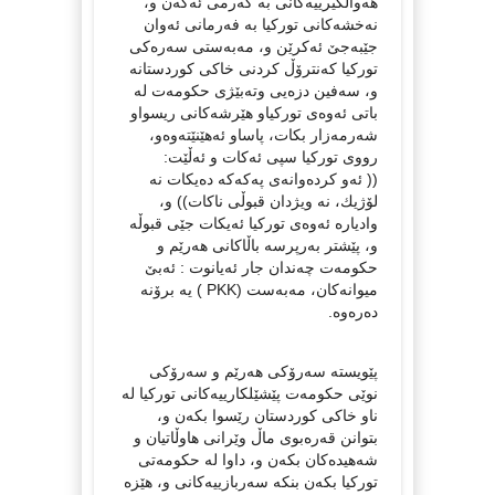
هه‌واڵگیرییه‌كانی به‌ گه‌رمی ئه‌كه‌ن و،
نه‌خشه‌كانی توركیا به‌ فه‌رمانی ئه‌وان
جێبه‌جێ ئه‌كرێن و، مه‌به‌ستی سه‌ره‌كی
توركیا كه‌نترۆڵ كردنی خاكی كوردستانه‌
و، سه‌فین دزه‌یی وته‌بێژی حكومه‌ت له‌
باتی ئه‌وه‌ی توركیاو هێرشه‌كانی ریسواو
شه‌رمه‌زار بكات، پاساو ئه‌هێنێته‌وه‌و،
رووی توركیا سپی ئه‌كات و ئه‌ڵێت:
‌(( ئه‌و كرده‌وانه‌ی په‌كه‌كه‌ ده‌یكات نه‌
لۆژیك، نه‌ ویژدان قبوڵی ناكات)) و،
وادیاره‌ ئه‌وه‌ی توركیا ئه‌یكات جێی قبوڵه‌
و، پێشتر به‌رپرسه‌ باڵاكانی هه‌رێم و
حكومه‌ت چه‌ندان جار ئه‌یانوت : ئه‌بێ
میوانه‌كان، مه‌به‌ست (PKK ) یه‌ برۆنه‌
ده‌ره‌وه.
پێویسته‌ سه‌رۆكی هه‌رێم و سه‌رۆكی
نوێی حكومه‌ت پێشێلكارییه‌كانی توركیا له‌
ناو خاكی كوردستان‌ رێسوا بكه‌ن و،
بتوانن قه‌ره‌بوی ماڵ وێرانی هاوڵاتیان و
شه‌هیده‌كان بكه‌ن و، داوا لە حکومەتی
تورکیا بکەن بنکە سەربازییەکانی و، ھێزە