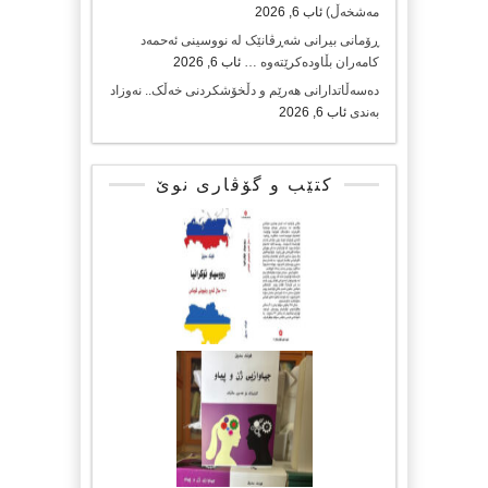
مەشخەڵ)
ئاب 6, 2026
ڕۆمانی بیرانی شەڕڤانێک لە نووسینی ئەحمەد
کامەران بڵاودەکرێتەوە …
ئاب 6, 2026
دەسەڵاتدارانی هەرێم و دڵخۆشکردنی خەڵک.. نەوزاد
بەندی
ئاب 6, 2026
کتێب و گۆڤاری نوێ