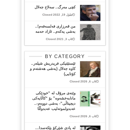
کچی مەرگ.. سەلاح جەلال
ئیلول 19, 2022 Closed
من قەرزاری فەلسەفەم!..
بەشی یەکەم.. ئازاد حەمە
ئاب 3, 2021 Closed
BY CATEGORY
ئێستێتیکی فریدریش شیلەر..
کاوە جەلال (بەشی هەشتەم و
کۆتایی)
ئاب 6, 2026 Closed
وێنەی مرۆڤ لە “خودێکی
مانابەخشەوە” بۆ “کاڵایەکی
دیجیتاڵی”- بەشی دووەم-..
عەبدولموتەلیب عەبدوڵڵا
ئاب 6, 2026 Closed
لە یادی شێرکۆ بێکەسدا…