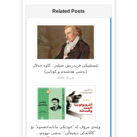
Related Posts
ئێستێتیکی فریدریش شیلەر.. کاوە جەلال
(بەشی هەشتەم و کۆتایی)
ئاب 6, 2026
وێنەی مرۆڤ لە “خودێکی مانابەخشەوە” بۆ
“کاڵایەکی دیجیتاڵی”- بەشی دووەم-..