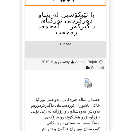
با تێبكۆشین له‌ پێناو
ده‌ركردنی توركیای
داگیركه‌ر … ئه‌حمه‌د
ره‌جه‌ب
Closed
Ahmad Rajab
by
تەممووز 9, 2019
General
چه‌ندان ساڵه هێزه‌كانی ده‌وڵه‌تی توركیا
خاكی باشوری كوردستانیان داگیركردووه‌و
به‌وه‌ش نه‌وه‌ستاون و رۆژانه‌ له‌ رێی تۆپی
جۆراوجۆرو هه‌لێكۆپته‌رو فرۆكه‌ی
جه‌نگییه‌وه‌ به‌خه‌ستی ناوچه‌كانی
كوردستان تۆپباران ئه‌كه‌ن و ئه‌وه‌ش