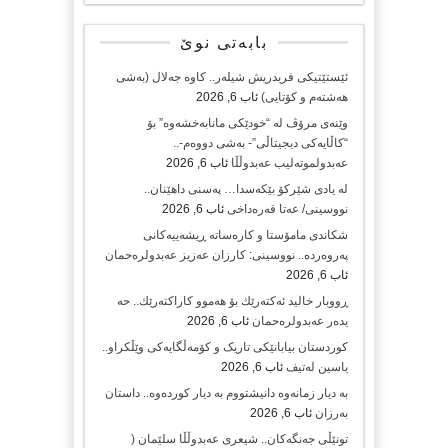
بابەتی نوێ
ئێستێتیکی فریدریش شیلەر.. کاوە جەلال (بەشی
هەشتەم و کۆتایی)
ئاب 6, 2026
وێنەی مرۆڤ لە “خودێکی مانابەخشەوە” بۆ
“کاڵایەکی دیجیتاڵی”- بەشی دووەم-..
عەبدولموتەلیب عەبدوڵڵا
ئاب 6, 2026
لە یادی شێرکۆ بێکەسدا… پەسنی داهێنان..
نووسینی/ عەتا قەرەداخی
ئاب 6, 2026
شکاندی مامۆستا و کارەساتە ڕیشەییەکانی
پەروەردە.. نووسینی: کارزان عەزیز عەبدولرەحمان
ئاب 6, 2026
ڕووبار خالید ئەكتەرێك بۆ هەموو كاراكتەرێك.. حه
یدەر عەبدولرەحمان
ئاب 6, 2026
کوردستان بیابانێکی تاریک و کۆمەڵگایەکی وێڵکراو..
یاسین لەتیف
ئاب 6, 2026
بە دیار زمانەوە دانیشتووم بە دیار کوردەوە.. داستان
بەرزان
ئاب 6, 2026
تونێڵی جەنگەکان.. شیعری عەبدوڵڵا سلێمان (