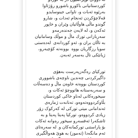
كوردستانیانی باكورو باشورو رۆژئاوا
به‌رێوه‌ ئه‌بات و، تاوانی جینوسایدو
قه‌لاچۆكردن ئه‌نجام ئه‌دات و، شارو
گوندو ماڵی هاوڵاتیان وێران و خاپور
ئه‌كه‌ن و، له ‌لایه‌ن جه‌نده‌رمه‌و
سه‌ربازانی تورك ماڵ و موڵك وسامانیان
به‌ تاڵان بران و، ئه‌و كوردانه‌ی ‌ له‌ده‌ستی
سوپا رزگاریان بووه‌ ‌ بوونه‌ته‌ كۆچبه‌رو،
ژیانێكی تاڵ به‌سه‌ر ئه‌به‌ن.
تورکیای ره‌گه‌زپه‌رست بەھۆی
داگیرکردنی چەندین ناوچەی باشووری
کوردستان بووەتە خاوەن ماڵ و دەسەڵات
و سەربەستانە ھاتووچۆ ئەکات و،
سیخورەکانی لەناو خاکی کوردستان
بڵاوکردووەتەوەو، ته‌نانه‌ت ژماره‌ی
ئەندامانی میتی تورکی لە کەرکوک زۆر
زیادی کردووه‌و، توركیا په‌یتا په‌یتا و به‌
ئاشكه‌را ئه‌فسه‌رو سیخور ره‌وانه‌ ئه‌كات
بۆ پاراستنی توركمانه‌كان و. له ‌سه‌ره‌تای
ئه‌م مانگه‌دا (ته‌موز) به‌ هوێ هه‌واڵگیری