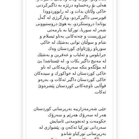
هه‌لی بۆ ره‌خساوه‌ درێژه‌ به داگیركردنی
خاكی وڵاتان بدات و، له‌ رابووردوودا
قوبرسی داگیركردو، وبارگرژی له‌ گه‌ڵ
یوناندا دروستكردو، به‌ هوێ دروستبوونی
شه‌ر له‌ سوریا، توركیا به‌ یارمه‌تی
تیرۆریست و چه‌ته‌كانی به‌ناو ئیسلام و
شام و سوڵتان توانی به‌شێك له‌ خاكی
سوریاو رۆژئاوای كوردستان وه‌ك
جرابلوس و ئه‌لباب و عه‌فرین و به‌شێك
له‌ مه‌نبج داگیر بكات و، له‌ ئێستاشدا بێ
له‌ مۆڵگه‌و بنكه‌ سه‌ربازییه‌كانی له‌ ناو
خاكی كوردستان له‌ خواكورك و سیده‌كان
خاكی كوردستان داگیر ئه‌كات و، به‌ره‌و
قوڵایی ناوچه‌كانی كوردستان پێشره‌وێ
ئه‌كات.
جێی شه‌رمه‌زارییه‌ به‌رپرسانی كوردستان
هه‌ر له‌ سه‌رۆك هه‌رێم و سه‌رۆك
حكومه‌ت و ئه‌نجومه‌نی ئاسایش
سه‌ردانی توركیا ئه‌كه‌ن و، پێشوازی له‌
به‌رپرسانی توركیاو شاندو