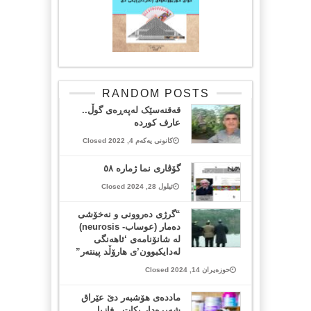
RANDOM POSTS
قەقنەسێک لەپەڕەی گوڵ..
عارف کوردە
کانونی یەکەم 4, 2022 Closed
گۆڤاری نما ژمارە ٥٨
ئیلول 28, 2024 Closed
“گرژی دەروونی و نەخۆشی
دەمار (عوساب- neurosis)
لە شانۆنامەی ‘ئاهەنگی
لەدایکبوون’ی هارۆڵد پینتەر”
حوزەیران 14, 2024 Closed
ماددەی هۆشبەر دێ عێراق
شەپڕەدار بکات.. فازیل