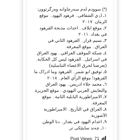
(*) سوودم لەم سەرچاوانە وەرگرتوون:
١ـ لٶي الشقاقی.. فرهود الیهود.. موقع
الزمان. ٢٠١٧
٢ـ موقع ایلاف.. احداث مذبحة الفرهود
في بغداد. ٢٠١١
٣ـ نسیم قزاز.. الفرهود الثاني في
العراق.. موقع المعرفة.
٤ـ شبکة الموقف العراقي.. یهود العراق
في اسرائیل.. الفرهود لیس کل الحکایة.
(تعرضنا لحرق الاعضاء التناسلیة)
٥ـ توفیق ابو شمر.. الفرهود وما ادراک ما
الفرهود! موقع الرأي العام.. ٢٠١٨
٦ـ محمد جلاء ادریس.. یهود العراق
والتعایش العربي الیهودي.. موقع الجزیرة.
٧ـ الامبراطوریة البابلیة الثانیة.. موقع
المعرفة.
٨ـ العراق في التأریخ.. الامبراطوریة
الآشوریة.
٩ـ اعدام الیهود في بغدار.. دنا الوطن.
١٠ـ چەند سایتێکی تر.
Post Views:
71