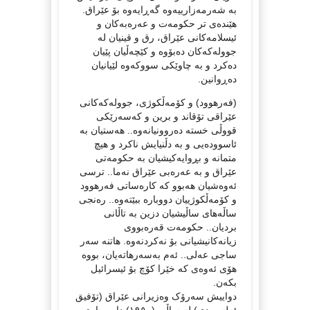
بە شەرمەزارییەوە گەڕایەوە بۆ عێراق.
هێندەی تر حکومەت و عەرەبەکان و
ئیسلامەکانی عێراق، رق و قینیان لە
جوولەکەکان دەبۆوە و کێچەڵیان پێیان
دەکرد و بە چاوێکی سووکەوە لێیانیان
دەڕوانین.
(فەرهوود) و کۆمەڵکوژی، جوولەکەکانی
عێراقی تۆقاند و برین و کەسەرێکی
قووڵی خستە دەروونیانەوە.. هەستیان بە
ئاسوودەیی و بە دڵنیایش ناکرد و هیچ
متمانە و بڕوایەکیشیان بە حکومەتی
عێراق و بە عەرەبی عێراق نەما.. ترسی
ئەوەشیان هەبوو کە کارەساتی فەرهوود
و کۆمەڵکوژییان دووبارە ببێتەوە.. رەنجی
ساڵەهای ساڵیشیان دزین بە تاڵانی
بردیان.. حکومەت قەرەبووی
زیانەکانیشیانی بۆ نەکردنەوە. هاتنە سەر
ساجی عەلی.. ئەم بەسەرهاتەیان، بووە
هۆی ئەوەی کە خێرا کۆچ بۆ ئیسرائیل
بکەن.
دواییش سەرۆک وەزیرانی عێراق (تۆفیق
ئەلسويدی) لە ساڵی (١٩٥٠) دا، بڕیاری