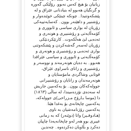
زیانیان بۆ هیچ کەس نەبوو. رۆڵێکی گەورە
و گرنگیان هەبوو لە بنیادنانی عێراق و لە
پێشکەوتنیدا.. چونکە چینێکی خوێندەوار و
رۆشنبیر و داهێنەر بوون.. کەسایەتییەکی
زۆریان لە بواری سیاسی و ئابووری و
کۆمەڵایەتی و رۆشنبیری و هونەری و
ئەدەبی لێ هەڵکەوت.. کارتێکردنێکی
زۆریان لەسەر گەشەکردن و پێشکەوتنی
بواری ئەدەبی و رۆشنبیری و هونەری و
کۆمەڵایەتی و ئابووری و سیاسی عێراقدا
هەبوو.. بە دەیان هونەرمەند و نووسەر و
رۆشنبیری و زانای ناسراوی عێراق،
قوتابی وشاگردی مامۆستایان و
هونەرمەندان و زانایان و رۆشنبیرانی
جوولەکەکان بوون.. بۆ یەکەمین جاریش
لە سەدەی نۆزدەمیندا، لە ساڵی (١٨٦٣)
دا (موسا بـارۆخ مـزراحی)ی جوولەکە،
یەکەمین چاپخانەی بۆ بەغدا هێنا.
یەکەمین رۆژنامەشیان بە ناوی
(هـادوفـیر) واتا (دوێنەر) کە بە زمانی
عیبری بوو هەر لەو چاپخانەیەدا چاپیان
دەکرد و بڵاویان دەکردەوە.. چەندین