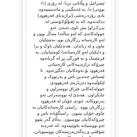
ئیسرائیل و وڵاتانی تردا، لە رۆژی (١/
یوونی) دا، بە غەمگینی و ماتەمینییەوە،
یادی رۆژە رەشی (تراژیدیای فەرهوود)
دەکەنەوە، کە بە (هـۆڵۆکـۆستی لە
بیـرکـراو) یش ناوی دەبەن. ئەو
جوولەکانەی کە لەو ساڵەدا منداڵ بوون و
لەو کارەساتە رزگاریان بوو، بەشێکیان
ماون و لە ژیاندان.. هەندێکیان باوک و برا
و دایکیان لەو کارەساتەدا کوشتیانیان، بە
فرمێسک و بە قوڕگی پڕ لە گریانەوە
چیرۆکە تراژیدییەکانی کارەساتی
فەرهوود بۆ نەوەکانیان دەگێڕنەوە.. تا
ئێستاش چەندین باس و پەرتووک و
لێکۆڵینەوە دەربارەی فەرهوودی
جوولەکەکانی عێراق نووسراون و
چاپکراون.. هەندێ لە نووسەرانی ئەو
پەرتووکانە، خودی خۆیان لە فەرهوود
رزگاریان بووە.. راستی کارەساتەکانیان بە
چاوی خۆیان بینیون.. راستگۆیانە باس و
چیرۆکەکانیان نووسیون.. بەڵام گەر بێتوو
ئەو نووسینانە بخوێنینەوە، کە عەرەبە
شۆڤێنی و رەگەزپەرستەکان نووسیویانن،