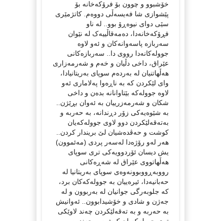
خۆشبوو و چوون بۆ فرۆکەخانە بۆ
پێشوازی شا فەیسەڵی دووەم. کاتژمێری
سێی دوای نيوەڕۆ بوو.. لە ناو
فڕۆکەخانەدا، دەمەقاڵییەک لە نێوان
سەربازە پاسەوانەکان و ئەو لاوە
جوولەکانەدا رووی دا.. سەربازەکانی
عێراق، داخی دڵیان و خەم و شەرمەزاری
هەڵهاتنیان لە بەردەم سوپای بەریتانیادا،
وای لێکردن کە بە ناڕەوا پەلاماری ئەو
لاوە جوولەکە بێتاوانانە بدەن و داخی
شکان و شەرمەزرییان بە ئەوان بڕێژن..
بە شێوەیەکی زۆر دڕندانە، بە حەربە و
بەتەقەلێکردن دوو لاوی جوولەکەیان
کوشت و حەڤدەشیان لێ بریندار کردن..
هەر لەو رۆژەدا لەسەر پردی (مەئموون)
یش دیسان ئۆردوویەکی تری سوپای
هەڵهاتووی عێراق لە شەڕەکانی
رووبەڕووبوونەوەی سوپای بەریتانیا لە
حەبانیەدا، ئیرەییان بە جوولەکەکان برد،
کە جلوبەرگی جوانیان لە بەربوون و لە
جەژن و شادی و خۆشیدابوون.. ئەوانیش
بە حەربە و بە تەقەلێکردن چەند لاوێکی
تری جوولەکەیان کوشت و چەندین