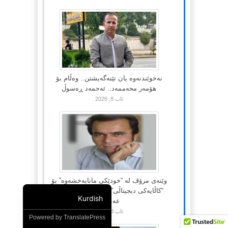
نەخوێندنەوە یان تێنەگەیشتن.. وەڵام بۆ
هۆمەر محەممەد.. ئەحمەد ڕەسوڵ
ئاب 8, 2026
وێنەی مرۆڤ لە “خودێکی مانابەخشەوە” بۆ
“کاڵایەکی دیجیتاڵی”-3-.. عەبدولموتەلیب
Kurdish
عەبدوڵڵا
ئاب 8, 2026
Powered by
TranslatePress