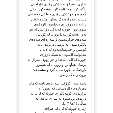
شاری بەغدا و بەشێکی زۆری عێراقیان
داگیرکرد، مەغۆلییەکان رەشەکوژییەکی
گەورە و خوێنێکی زۆری خەڵکی بەغدایان
رشت.. بە رادەیەک دەڵێن، هێندە خوێن
رژایە ناو رووباری دیجلەوە، ئاوەکەی
سووربوو.. جوولەکەیەکی زۆریش لە نێو
ئەو رەشەکوژییەدا بوون. لە کۆتایی
سەدەی چواردەمین و سەرەتای سەدەی
پانگزەمیندا، لە ترسی درێژەدان بە
کوشتن و چەوساندنەوە لە لایەن
مەغولییەکانەوە.. بەشێکی زۆری
جوولەکەکانی بەغدا و خوارووی عێراق لە
ترسان هەڵهاتن و روویان لە هەموو
ناوچەکانی کوردستان کرد و نيشتەجێ
بوون و نەگەڕانەوە.
دێینە سەر کرۆکی سەرناوی باسەکەمان،
دەربارەی (کارەساتی فەرهوود) و
تراژیدیای کۆمەڵکوژی جوولەکەکان، بە
دڕندەترین شێوە لە شاری بەغـدا لە
ساڵی (١٩٤١) دا.
ژمارە جوولەکەکان لە عێراقدا