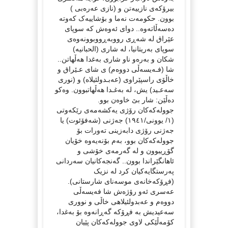
بیرۆکەی نازییەتن و (نازی عەرەبی )
بوون. حکومەت نەما و بۆشاییەک کەوتە
دەسەڵاتەوە.. دوای ئەوەش کە سوپای
عێراق لە شەڕی رووبەڕووبوونەوەی
سوپای بەریتانیا، لە شاری (الحبانیه‌)
شکان و بەرەو ناو شاری بەغدا هەڵهاتن..
شا (فـه‌یسه‌ڵی دووه‌م) ی شای عـێراق و
خاڵۆی راسپێراوی (عه‌بـدولئیلاه‌) و (نوری
سه‌عـید) یش، لە بەغـدا هەڵهاتبوون. وەکو
دەڵێن: شار بێ خاوەن بوو.
جوولەکەکان رۆژی یەکشەمەی رێکەوتی
(١/ یوونی/١٩٤١) جەژنی (شەفۆئوت) یا
جەژنی رۆژی دابەزینی تەورات بۆ
جوولەکەکان بوو، بەم بۆنەیەوە خۆیان
گۆڕیبوون و لە گەرمەی خۆشی و
ئاهانگێراندا بوون.. گەنجەکانیان سەردانی
پەرستگایەکیان کرد لە نزیک
(فڕۆکەخانەی موسه‌نای شارستانی).
عەسری ئەو رۆژەش شا فەیسەڵی
دووەم و عەبدولئیلاهی خاڵی و نووری
سەعیدیش بە فڕۆکە گەڕانەوە بۆ بەغدا،
کۆمەڵێکی لاوی جوولەکەکان پێیان