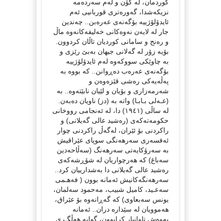
کوردمان، لە کۆن و لەم سەردەمە
نزیکەشدا، گەورەتری قوربانیی ئەم
ئایدۆلۆژییە بۆگەنەی عەرەبن.. چەندین
جار لە لایەن نەوەکانی خەلیفەکانەوە ماڵ
و رەنج و سامانی کوردیان تاڵان کردوون.
بۆیە زۆر لە گەلانی جیهان بەبێ رێزی و
بە چاوێکی سووکەوە لەم ئایدۆلۆژییە
بۆگەنەی عەرەب دەڕوانن.. کە بووە بە
پەڵەیەکی رەشی قێزەوەن و
شەرمەزاری و بۆیان و لێیان نابێتەوە.. بە
(عـەلی بـابـا) واتە بە (دز) ناویان دەبەن.
لە ساڵی (١٩٤١) دا، لە ئەنجامی رووخانی
حکومەتەکەی (رەشید عالی گەیلانی) و
راکردنی بۆ ئێران، لەگەڵ راکردنی چوار
ئەفسەری سەرهەنگی سوپای عێراقیش
بە سەرۆکایەتی سەرهەنگ (سەڵاحەدین
سەباغ) کە هەرچواریان لە شۆڕشەکەی
رەشید عالی گەیلانی دا بەشدارییان کرد..
سه‌رهه‌نگه‌كانیش ئه‌مانه‌ بوون ( فەهـمی
سەعـید، کامیل شبیب، مەحمود سەلمان،
یونس سەبعاوی) کە گەڕانەوە بۆ عێراق،
هەموویان لە سێدارە دران.. ئەمانە
بەوەش تاوانبار کرابوون، گوایە هەڵگـری