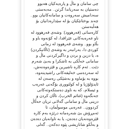
چی سامان و ماڵ و پارەیەکیان هەبوو
دەستیان بە سەریاندا گرتن.. مەبەستی
سەدامیش سەروەت و سامانەکانیان بوو..
چەند بوختانێکیان بۆ لە سێدارەدانیان بۆ
هەڵبەستن.
کارەساتی (فه‌رهوود): وشەی فەرهوود لە
ناو عەرەبەکانی عێراقدا، لە کۆنەوە باو و
بڵاو بوو.. وشەی فەرهوود لە زمانی
کوردی دا، بەرانبەر بە وشەی (تاڵانیکردن)
ە، یا دزین و بردن و داگیرکردنی ماڵ و
سامانی خەڵکی بە ئاشکرا و بەبێ شەرم
دێت.. ئەم کارە ناشیرین و قێزەوەنەش،
لە سەردەمی خەلیفەکانی راشیدینەوە،
بووە بە بۆماوە و بەشێکی رەسەن لە
ئایدۆلۆژیا و لە کولتووری بۆگەنی عەرەب
و ئیسلام، کە بە ناوی دەستکەوتەکانی
جەنگەوە (غنائم الحرب)، تاڵان کردن و
دزینی ماڵ و سامانی گەلانی تریان حەڵاڵ
کردوون.. عەرەبی موسوڵمان، تا
ئەمڕۆش بێ شەرەمانە درێژە بەم کارە
قێزەوەنەیان دەدەن، یا بە تاوانەیان دەدەن
و بەڵکو شانازیشی پێوە دەکەن.. گەلی