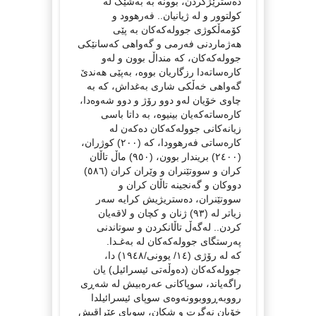
دەسترێژکردن، بوونە بە بەشێک لە
کولتوور و لە ژیانیان.. فەرهوود و
کۆمەڵکوژی جوولەکەکان بە پێی
هەژماردنی فەرمی و گەواهی کەسانێکی
جوولەکەکان، کە منداڵ بوون و لەو
کارەساتەدا رزگاریان بووە، بەپێی هەندێ
گەواهی خەڵکی شاری بەغداش، کە بە
چاوی خۆیان لەو دوو رۆژ و دوو شەوەدا،
کارەساتەکەیان بینیوە، بە داتا باسی
زیانەکانی جوولەکەکان دەکەن لە
کارەساتی فەرهوودا، کە (٢٠٠) کوژران،
(٢٤٠٠) بریندار بوون، (٩٥٠) ماڵ تاڵان
کران و سووتێنران و وێران کران (٥٨٦)
دووکان و گەنجینە تاڵان کران و
سووتێنران، دەستریژیش کرایە سەر
زیاتر لە (٩٣) ژنان و کچان و لاقەیان
کردن.. لەگەڵ تاڵانکردن و سوتاندنی
پەرستگای جوولەکەکان لە بەغـدا.
کە لە رۆژی (١٤/ یوونی/١٩٤٨) دا،
جوولەکەکان (ده‌وڵه‌تی ئیسرائیل) یان
راگەیاند، سوپاکانی عەرەبیش لە شەڕی
رووبەڕووبوونەوەی سوپای ئیسرائیلدا
خۆیان نەگرت و شکان، سوپای عێراقیش