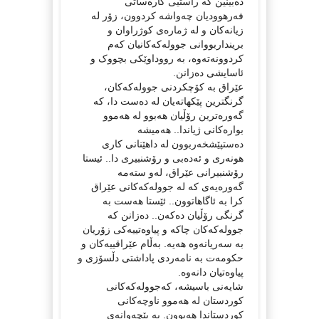
دەبینین کە راستیی کارەساتی
فەرهوودیان چەواشە کردوون، زۆر لە
زیانەکان و لە ژمارەی کوژراوان و
برینداربووانی جوولەکەکانیان کەم
کردوونەتەوە، بە رووداوێکی بچووک و
ئاسایشی دەزانن.
عێراق بە کۆچکردنی جوولەکەکان،
گرنگترین پێکهاتەیان لە دەست دا، کە
گەورەترین رۆڵیان هەبوو لە هەموو
بوارەکانی ژیاندا.. هەمیشە
دەستپێشخەربوون لە داهێنانی کاری
هونەری و ئەدەبی و رۆشنبیری دا.. ئیستا
رۆشنبیرانی عێراق، لەو ستەمە
گەورەیەی کە لە جوولەکەکانی عێراق
کرا بە ئاگاهاتوون.. ئێستا هەست بە
گرنگی رۆڵیان دەکەن.. دەزانن کە
جوولەکەکان چاکە و پیاوەتيیەکی زۆریان
بە سەریانەوە هەیە. بەڵام عێراقییەکان و
حکومەت بە نامەردی پاداشتی دڵسۆزی و
پیاوەتیان دانەوە.
شایەنی باسیشە، کەجوولەکەکانی
کوردستان لە هەموو ناوچەکانی
کوردستاندا هەبوون. بە پێچەوانەی