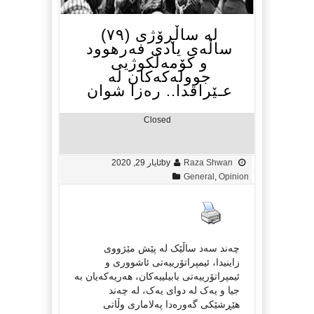
لە ساڵڕۆژی (٧٩)
ساڵەی یادی فەرهوود
و کۆمەڵکوژیی
جوولەکەکان لە
عـێراقدا.. رەزا شوان
Closed
Raza Shwan
by
ئایار 29, 2020
General
,
Opinion
چەند سەد ساڵێک لە پێش مێژووی
زاینیدا، ئیمپراتۆرییەتی ئاشووری و
ئیمپراتۆرییەتی بابیلییەکان، هەریەکەیان بە
جیا و یەک لە دوای یەک، لە چەند
هێڕشێکی گەورەدا پەلاماری وڵاتی