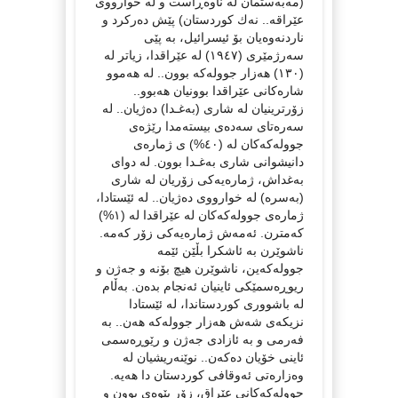
(مه‌به‌ستمان لە ناوه‌ڕاست و لە خوارووی
عێراقه‌.. نه‌ك كوردستان) پێش دەرکرد و
ناردنەوەیان بۆ ئیسرائیل، بە پێی
سەرژمێری (١٩٤٧) لە عێراقدا، زیاتر لە
(١٣٠) هەزار جوولەکە بوون.. لە هەموو
شارەکانی عێراقدا بوونیان هەبوو..
زۆرترینیان لە شاری (بەغـدا) دەژیان.. لە
سەرەتای سەدەی بیستەمدا رێژەی
جوولەکەکان لە (٤٠%) ی ژمارەی
دانیشوانی شاری بەغـدا بوون. لە دوای
بەغداش، ژمارەیەکی زۆریان لە شاری
(بەسرە) لە خوارووی دەژیان.. لە ئێستادا،
ژمارەی جوولەکەکان لە عێراقدا لە (١%)
کەمترن. ئەمەش ژمارەیەکی زۆر کەمە.
ناشوێرن بە ئاشکرا بڵێن ئێمە
جوولەکەین، ناشوێرن هیچ بۆنە و جەژن و
ریوڕەسمێکی ئاینیان ئەنجام بدەن. بەڵام
لە باشووری کوردستاندا، لە ئێستادا
نزیکەی شەش هەزار جوولەکە هەن.. بە
فەرمی و بە ئازادی جەژن و رێوڕەسمی
ئاینی خۆیان دەکەن.. نوێنەریشیان لە
وەزارەتی ئەوقافی کوردستان دا هەیە.
جوولەکەکانی عێراق، زۆر بێوەی بوون و