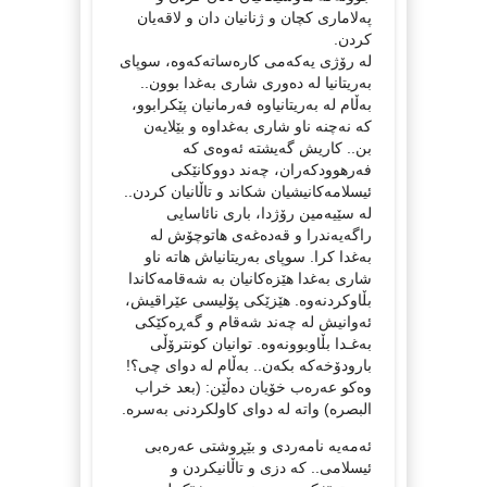
پەلاماری کچان و ژنانیان دان و لاقەیان
کردن.
لە رۆژی یەکەمی کارەساتەکەوە، سوپای
بەریتانیا لە دەوری شاری بەغدا بوون..
بەڵام لە بەریتانیاوە فەرمانیان پێکرابوو،
کە نەچنە ناو شاری بەغداوە و بێلایەن
بن.. کاریش گەیشتە ئەوەی کە
فەرهوودکەران، چەند دووکانێکی
ئیسلامەکانیشیان شکاند و تاڵانیان کردن..
لە سێیەمین رۆژدا، باری نائاسایی
راگەیەندرا و قەدەغەی هاتوچۆش لە
بەغدا کرا. سوپای بەریتانیاش هاتە ناو
شاری بەغدا هێزەکانیان بە شەقامەکاندا
بڵاوکردنەوە. هێزێکی پۆلیسی عێراقیش،
ئەوانیش لە چەند شەقام و گەڕەکێکی
بەغـدا بڵاوبوونەوە. توانیان کونترۆڵی
بارودۆخەکە بکەن.. بەڵام لە دوای چی؟!
وەکو عەرەب خۆیان دەڵێن: (بعد خراب
البصره‌) واتە لە دوای کاولکردنی بەسرە.
ئەمەیە نامەردی و بێڕوشتی عەرەبی
ئیسلامی.. کە دزی و تاڵانیکردن و