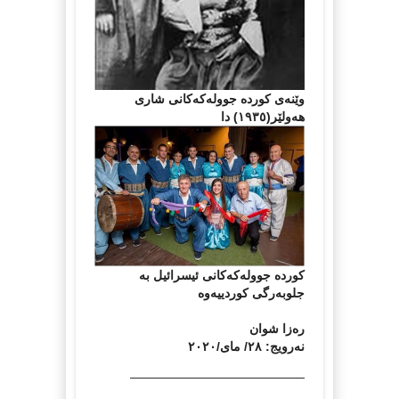
وێنەی کوردە جوولەکەکانی شاری
هەولێر(١٩٣٥) دا
کوردە جوولەکەکانی ئیسرائیل بە
جلوبەرگی کوردییەوە
رەزا شوان
نەرویج: ٢٨/ مای/٢٠٢٠
——————————————