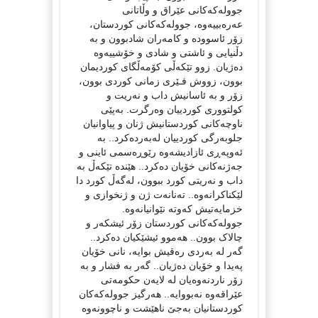
جوولەکەکانی عێراق و وڵاتانی
عەرەبییەوە، جوولەکەکانی کوردستان،
زۆر ئاسوودە و کامەران شادبوون و بە
دڵنیایی و ئاشتی و شادی و خۆشییەوە
دەژیان. زوو تێکەڵی کۆمەڵگای کوردیمان
بوون، زووش فـێری زمانی کوردی بوون،
زۆر و بە ئاسانیش داب و نەریت و
کولتووری کوردییان وەرگرت. بەپێی
ناوچەکانی کوردستانیش ژنان و پیاوانیان
جلوبەرگی کوردییان لەبەردەکرد.. بە
ئەوپەڕی ئازادیشەوە رێوڕەسمی ئاینی و
جەژنەکانی خۆیان دەکرد.. هێندە تێکەڵ بە
داب و نەریتی کورد ببوون، لەگەڵ کورد دا
لێکناکرانەوە.. تەنانەت ژن و ژنخوازی و
خزمایەتیش کەوتە نێوانیانەوە.
جوولەکەکانی کوردستان زۆر ئیشکەر و
چالاک بوون.. هەموو ئیشێکیان دەکرد..
گەر لە بەردی رەقیش بوایە، نانی خۆیان
پەیدا و خۆیان دەژیان.. گەر بە فشار و بە
زۆر ناردنەوەیان لە لایەن حکومەتی
عێراقەوە نەبووایە.. هەرگیز جوولەکەکان
کوردستانیان بەجێ ناهێشت و ناچوونەوە