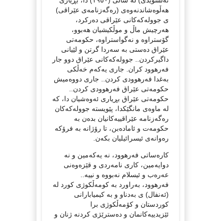
هەڵوەشاندنەوەی (رەگەزنامەی عێراقی)
ی جوولەکەکانی عێراقی دەرکرد،
هەرچیش ماڵ و موڵکیشیان هەبوو،
گۆستراوە و نەگواستراوە، حکومەتی
عێراق دەستی بە سەردا گرتن و لێیانی
داگیرکردن.. جوولەکەکانی عێراق دوو جار
فەرهوود کران. جاری یەکەم خەڵکی
بەغدا فەرهوودی کردن.. جاری دووەمیش
حکومەتی عێراق فەرهوودی کردن..
حکومەتی عێراق بڕیاری ئەوەشیان دا، کە
لە ماوەی مانگێکدا، پێویستە جوولەکەکان
رەگەزنامە عێراقییەکانیان بدەن بە
حکومەت و ئامادەبن، تا رۆژانە بە فرۆکە
رەوانەی ئیسرائیلیان بکەن.
کارەساتی فەرهوود، نە یەکەمین و نە
دوایەمین، کاری نامەردی و قێزەوەنی
عەرەب و ئیسلام نەبووە و نییە..
فەرهوود، بەراورد بە کومەڵکوژی کورد لە
(ئەنفال) ی بەدناو و بە کیمیابارانی
کوردستان و کۆمەڵکوژی برا
ئێزیدییەکانمان و دەسترێژی کردنە ژنان و