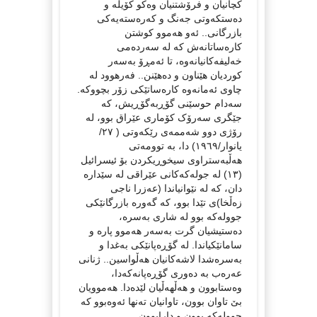
کچانیان و فرۆشتنیان وەکو کۆیلە و
دەستکەوتی جەنگ و کەرەستەیەکی
بازرگانی.. ئەو هەموو کوشتن
کارەساتانەش کە لە سەردەمی
خەلیفەکانیانەوە، تا ئەمڕۆ بەسەر
کوردیان هێناون و دەهێنن.. فەرهوود لە
چاوی ئەمانەوە کارەساتێکی زۆر بچووکە.
سەدام حوسێنی گۆڕبەگۆڕیش، کە
جێگری سەرۆک کۆماری عێراق بوو، لە
رۆژی دوو شەممەی رێکەوتی ( ٢٧/
یانوار/١٩٦٩) دا، بە توومەتی
هەڵبەستراوی سیخوڕیکردن بۆ ئیسرائیل
(١٣) لە جولەکەکانی عێراقی لە سێدارە
دان، كە لە نێوانیاندا (عه‌زرا ناجی
زەڵخا)ی تێدا بوو، کە گەورە بازرگانێکی
جوولەکە بوو لە شاری بەسرە،
دەستیشیان گرت بەسەر هەموو پارە و
سامانێکیاندا. لە گۆڕەپانێکی بەغدا و
بەسرەشدا لاشەکانیان هەڵواسین.. ژنانی
عەرەب بە دەوری گۆڕەپانەکەدا،
وەستابوون و هەڵهەڵیان لێدەدا. هەموویان
بێ تاوان بوون، تاوانیان تەنها ئەوەبوو کە
جوولەکە بوون و دارابوون.