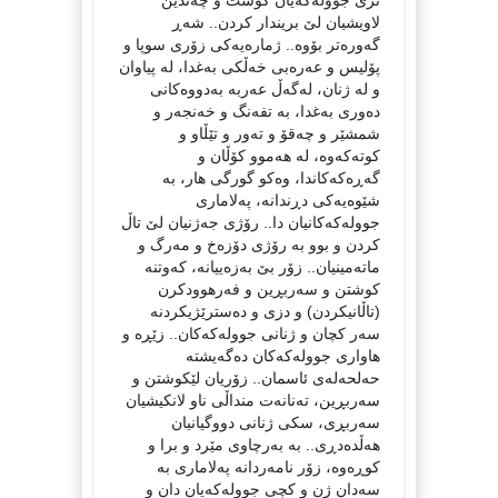
لاویشیان لێ بریندار کردن.. شەڕ
گەورەتر بۆوە.. ژمارەیەکی زۆری سوپا و
پۆلیس و عەرەبی خەڵکی بەغدا، لە پیاوان
و لە ژنان، لەگەڵ عەربە بەدووەکانی
دەوری بەغدا، بە تفەنگ و خەنجەر و
شمشێر و چەقۆ و تەور و تێڵاو و
کوتەکەوە، لە هەموو کۆڵان و
گەڕەکەکاندا، وەکو گورگی هار، بە
شێوەیەکی دڕندانە، پەلاماری
جوولەکەکانیان دا.. رۆژی جەژنیان لێ تاڵ
کردن و بوو بە رۆژی دۆزەخ و مەرگ و
ماتەمینیان.. زۆر بێ بەزەییانە، کەوتنە
کوشتن و سەربڕین و فەرهوودکرن
(تاڵانیکردن) و دزی و دەسترێژیکردنە
سەر کچان و ژنانی جوولەکەکان.. زێڕە و
هاواری جوولەکەکان دەگەیشتە
حەلحەلەی ئاسمان.. زۆریان لێکوشتن و
سەربڕین، تەنانەت منداڵی ناو لانکیشیان
سەربڕی، سکی ژنانی دووگیانیان
هەڵدەدڕی.. بە بەرچاوی مێرد و برا و
کوڕەوە، زۆر نامەردانە پەلاماری بە
سەدان ژن و کچی جوولەکەیان دان و