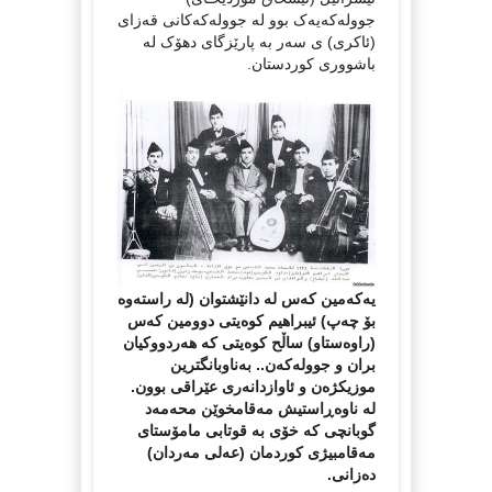
جوولەکەیەک بوو لە جوولەکەکانی قەزای
(ئاکری) ی سەر بە پارێزگای دهۆک لە
باشووری کوردستان.
يەکەمین کەس لە دانێشتوان (لە راستەوە
بۆ چەپ) ئیبراهیم کوەیتی دوومین کەس
(راوەستاو) ساڵح کوەیتی کە هەردووکیان
بران و جوولەکەن.. بەناوبانگترین
موزیکژەن و ئاوازدانەری عێراقی بوون.
لە ناوەڕاستیش مەقامخوێن محەمەد
گوبانچی کە خۆی بە قوتابی مامۆستای
مەقامبیژی کوردمان (عەلی مەردان)
دەزانی.