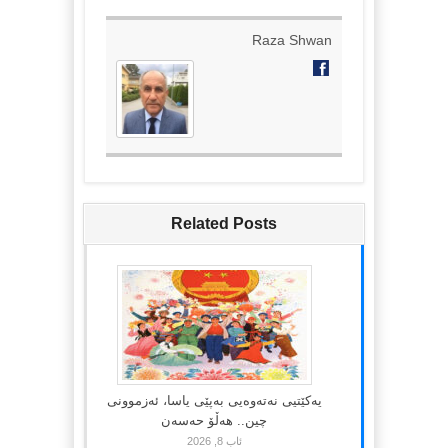
Raza Shwan
Related Posts
یەکێتیی نەتەوەیی بەپێی یاسا، ئەزموونی
چین.. هەڵۆ حەسەن
ئاب 8, 2026