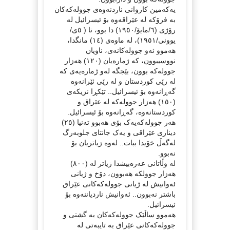
یەکەمین کاروانی ناردنەوەی جوولەکەکان
بە فرۆکە لە عێراقەوە بۆ ئیسرائیل لە
رۆژی (٦/مایۆ/١٩٥٠) دا بوو، تا ( ٥ی/
یوونی/١٩٥١)، لە ماوەی (١٤) مانگدا،
هەموو ئەو جوولەکانەی، ناویان
نووسیبوون، کە ژمارەیان (١٢٠) هەزار
جوولەکە بوون، بێجگە لەو ژمارەیەی کە
لە رێی کوردستان و لە رێی ئێرانەوە
گەڕانەوە بۆ ئیسرائیل.. تێکڕا نزیکەی
(١٥٠) هەزار جوولەکە لە عێراق و
کوردستانەوە، گەڕانەوە بۆ ئیسرائیل.
هەر جوولەکەیەک بۆی هەبوو تەنیا (٢٥)
دیناری عێراقی و یەک جانتای جلوبەرگ
لەگەڵ خۆیدا ببات.. لەوە زیاتریان بۆ
نەبوو.
لە وڵاتانی عەرەبیشدا زیاتر لە (٨٠٠)
هەزار جوولکە هەبوون، دۆخ و ژیانی
ئەوانیش لە ژیانی جوولەکەکانی عێراق
باشتر نەبوون.. ئەوانیش ناردیاننەوە بۆ
ئیسرائیل.
هەموو ساڵێک جوولەکەکان بە گشتی و
جوولەکەکانی عێراق بە تایبەتی لە