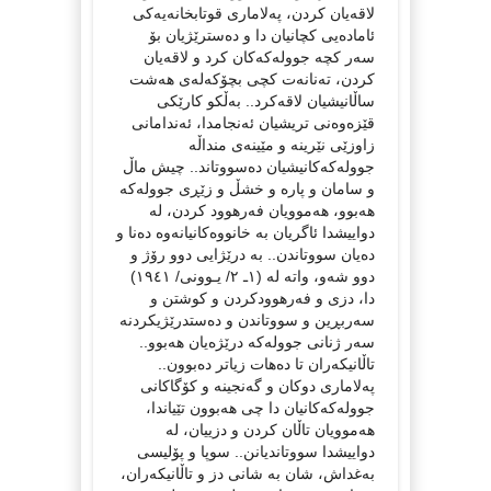
لاقەیان کردن، پەلاماری قوتابخانەیەکی
ئامادەیی کچانیان دا و دەسترێژیان بۆ
سەر کچە جوولەکەکان کرد و لاقەیان
کردن، تەنانەت کچی بچۆکەلەی هەشت
ساڵانیشیان لاقەکرد.. بەڵکو کارێکی
قێزەوەنی تریشیان ئەنجامدا، ئەندامانی
زاوزێی نێرینە و مێینەی منداڵە
جوولەکەکانیشیان دەسووتاند.. چیش ماڵ
و سامان و پارە و خشڵ و زێڕی جوولەکە
هەبوو، هەموویان فه‌رهوود کردن، لە
دواییشدا ئاگریان بە خانووەکانیانەوە دەنا و
دەیان سووتاندن.. بە درێژایی دوو رۆژ و
دوو شەو، واتە لە (١ـ ٢/ یـوونی/ ١٩٤١)
دا، دزی و فەرهوودکردن و کوشتن و
سەربڕین و سووتاندن و دەستدرێژیکردنە
سەر ژنانی جوولەکە درێژەیان هەبوو..
تاڵانیکەران تا دەهات زیاتر دەبوون..
پەلاماری دوکان و گەنجینە و کۆگاکانی
جوولەکەکانیان دا چی هەبوون تێیاندا،
هەموویان تاڵان کردن و دزییان، لە
دواییشدا سووتاندیانن.. سوپا و پۆلیسی
بەغداش، شان بە شانی دز و تاڵانیکەران،