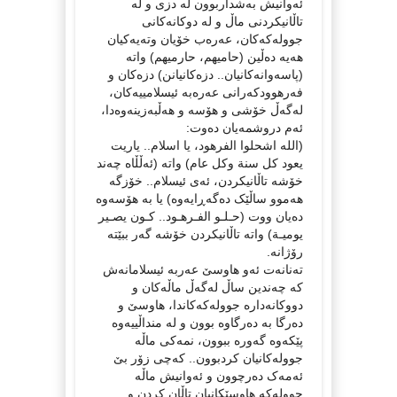
ئەوانیش بەشداربوون لە دزی و لە
تاڵانیکردنی ماڵ و لە دوکانەکانی
جوولەکەکان، عەرەب خۆیان وتەیەکیان
هەیە دەڵین (حامیهم، حارمیهم) واتە
(پاسەوانەکانیان.. دزەکانیانن) دزەکان و
فەرهوودکەرانی عەرەبە ئیسلامییەکان،
لەگەڵ خۆشی و هۆسە و هەڵبەزینەوەدا،
ئەم دروشمەیان دەوت:
(الله اشحلوا الفرهود، یا اسلام.. یاریت
یعود کل سنة وکل عام) واتە (ئەڵڵاه چەند
خۆشە تاڵانیکردن، ئەی ئیسلام.. خۆزگە
هەموو ساڵێک دەگەڕایەوە) یا بە هۆسەوە
دەیان ووت (حـلـو الفـرهـود.. کـون یصـیر
یومیـة) واتە تاڵانیکردن خۆشە گەر ببێتە
رۆژانە.
تەنانەت ئەو هاوسێ عەربە ئیسلامانەش
کە چەندین ساڵ لەگەڵ ماڵەکان و
دووکانەدارە جوولەکەکاندا، هاوسێ و
دەرگا بە دەرگاوە بوون و لە منداڵییەوە
پێکەوە گەورە ببوون، نمەکی ماڵە
جوولەکانیان کردبوون.. کەچی زۆر بێ
ئەمەک دەرچوون و ئەوانیش ماڵە
جوولەکە هاوسێکانیان تاڵان کردن و