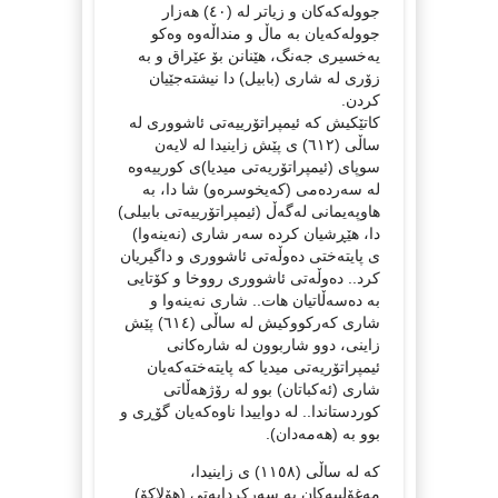
جوولەکەکان و زیاتر له‌ (٤٠) هەزار
جوولەکەیان بە ماڵ و منداڵەوە وەکو
یەخسیری جەنگ، هێنانن بۆ عێراق و بە
زۆری لە شاری (بابیل) دا نیشتەجێیان
کردن.
کاتێکیش کە ئیمپراتۆرییەتی ئاشووری لە
ساڵی (٦١٢) ی پێش زاینیدا لە لایەن
سوپای (ئیمپراتۆریەتی میدیا)ی کورییەوە
لە سەردەمی (كه‌یخوسره‌و) شا دا، بە
هاوپەیمانی لەگەڵ (ئیمپراتۆرییەتی بابیلی)
دا، هێڕشیان کردە سەر شاری (نه‌ینه‌وا)
ی پایتەختی دەوڵەتی ئاشووری و داگیریان
کرد.. دەوڵەتی ئاشووری رووخا و کۆتایی
بە دەسەڵاتیان هات.. شاری نەینەوا و
شاری کەرکووکیش لە ساڵی (٦١٤) پێش
زاینی، دوو شاربوون لە شارەکانی
ئیمپراتۆریەتی میدیا کە پایتەختەکەیان
شاری (ئەکباتان) بوو لە رۆژهەڵاتی
کوردستاندا.. لە دواییدا ناوەکەیان گۆڕی و
بوو بە (هه‌مه‌دان).
کە لە ساڵی (١١٥٨) ی زاینیدا،
مەغۆلییەکان بە سەرکردایەتی (هۆلاکۆ)