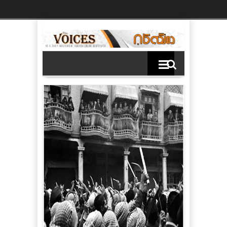
Ski
t
th
conten