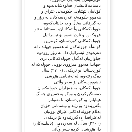
ناسنامەکانیشیان هەڵوەشاندنەوە و
کۆتاییان پێهێنان.. حکومەتی عێراق و
هەموو حکومەتە عەرەبییەکان، بە زۆر و
بە گیرفانی بەتاڵ و بە جانتایەکەوە،
جوولەکەکانی وڵاتەکانیان، پەستانیانە نێو
فڕۆکەوە و ناردیاننەوە بۆ ئیسرائیل.
جوولەکەکانی کوردستان، کونترین
کۆمەڵە جوولەکەن لە هەموو جیهاندا، لە
دەرەوەی ئیسرائیل دا.. لە زۆر رووەوە
جیاوازییان لەگەڵ جوولەکەکانی تری
جیهاندا هەبوو. میژووی بوونی جوولەکە لە
کوردستاندا بو نزیکەی (٢٧٠٠) ساڵ
دەگەڕێتەوە، لە ئەنجامی هێڕشی
ئاشوورییەکان بۆ سەر وڵاتی
جوولەکەکان، بە هەزاران جوولەکەیان
دەستگیرکردن و وەکو یەخسیری جەنگ
هێنایانن بۆ کوردستان، تا نەتوانن
بگەڕێنەوە بۆ زێـد و نیشتمانی خۆیان..
بەڵام جوولەکەکانی عێراق بوونیان
لەعێراقدا، دەگەڕێتەوە بۆ نزیکەی
(٢٦٠٠) ساڵ، لە سەردەمی (بابیلییەکان)
دا، هێڕشیان کردە سەر وڵاتی