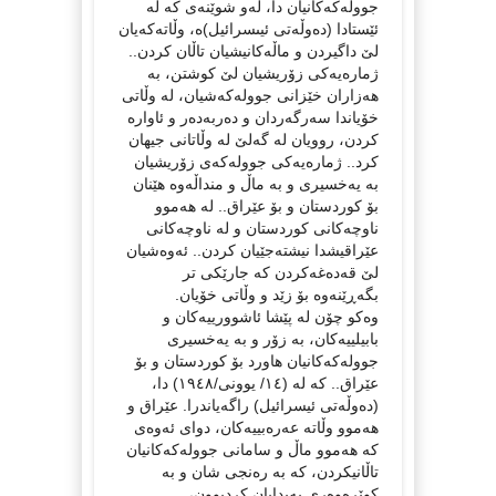
جوولەکەکانیان دا، لەو شوێنەی کە لە
ئێستادا (ده‌وڵه‌تی ئیىسرائیل)ه‌، وڵاتەکەیان
لێ داگیردن و ماڵەکانیشیان تاڵان کردن..
ژمارەیەکی زۆریشیان لێ کوشتن، بە
هەزاران خێزانی جوولەکەشیان، لە وڵاتی
خۆیاندا سەرگەردان و دەربەدەر و ئاوارە
کردن، روویان لە گەلێ لە وڵاتانی جیهان
کرد.. ژمارەیەکی جوولەکەی زۆریشیان
بە یەخسیری و بە ماڵ و منداڵەوە هێنان
بۆ کوردستان و بۆ عێراق.. لە هەموو
ناوچەکانی کوردستان و لە ناوچەکانی
عێراقیشدا نیشتەجێیان کردن.. ئەوەشیان
لێ قەدەغەکردن کە جارێکی تر
بگەڕێنەوە بۆ زێد و وڵاتی خۆیان.
وەکو چۆن لە پێشا ئاشوورییەکان و
بابیلییەکان، بە زۆر و بە یەخسیری
جوولەکەکانیان هاورد بۆ کوردستان و بۆ
عێراق.. کە لە (١٤/ یوونی/١٩٤٨) دا،
(دەوڵەتی ئیسرائیل) راگەیاندرا. عێراق و
هەموو وڵاتە عەرەبییەکان، دوای ئەوەی
کە هەموو ماڵ و سامانی جوولەکەکانیان
تاڵانیکردن، کە بە رەنجی شان و بە
کوێرەوەری پەیدایان کردبوون،