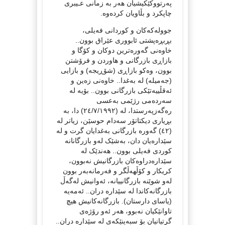
پەرتووکێکیشیان هەر بە زمانی عـیبری
چاپکرد و بڵاویان کردەوە.
جوولەکەکان و کوردانی فەیلی،
بڕبڕەپشتی ئابووری عێراق بوون..
خاوەنی گەورەترین دوکان و کۆگا و
بازاڕی بازرگانی و هاوردن و فرۆشتن
بوون، وەکو بازاڕی (شۆڕیجە) و بازايی
(جەمیلە) لە بەغدا.. خاوەنی زەین و
ئەقڵییەتێکی بازرگانی بوون.. بۆیە لە
سەردەمی رژێمی بەعسی
رەگەزپەرستدا، لە (٢٤/٧/١٩٩٢) دا، بە
بڕیاری دیکتاتۆر سەدام حوسێن، زیاتر لە
(٤٢) گەورە بازرگانی بەغدایان گرت و لە
سێدارەیان دان، بەشێک لەو بازرگانانە
کوردی فەیلی بوون.. هەندێک لە
سێدارەدراوەکان بازرگانیش نەبوون،
کریکار و کۆڵهەڵگر و فەرمانەبەر بوون
لەو شوێنە بازرگانییانە، ئەوانیش لەگەڵ
بازرگانەکاندا لە سێدارە دران.. ئەمەیە
(یاسای دارستان). بازرگانەکانیش هیچ
تاوانێکیان نەبوو، هەر ئەو رۆژەی
گرتیانیان بۆ سبەینێکەی لە سێدارە دران..