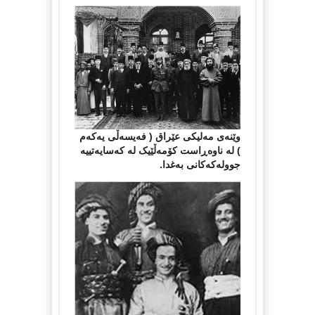
وێنه‌ی مەلیکی عێراق ( فەیسەڵی یەکەم
) له‌ ناوه‌ڕاست كۆمەڵێیک لە کەسایەتییە
جوولەکەکانی بەغدا.