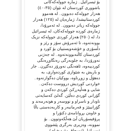
بۆ ئیسرائیل.. ژمارە جوولەکەکانی
باشووری کوردستان لە نێوان (٣٥-٤٠)
هەزار جوولەکە دەبوون.. لە هەموو
کوردستانیشدا، ژمارەیان لە (١٢٥) هەزار
جوولەکە زیاتر دەبوون.. لە ئەمڕۆدا،
ژمارەی کوردە جوولەکەکان، لە ئیسرائیل
دا، لە (٢٥٠) هەزار کوردی جوولەکە نزیک
بوونەتەوە، تا ئەمرۆش سۆز و رێز و
دڵسۆزی و خۆشەویستییان بۆ کورد و
کوردستان کاڵنەبوونەتەوە.. لە جەژنی
نەورۆزدا، بە جلوبەرگی رەنگاوڕەنگی
کوردییەوە، ئاهەنگی نەورۆز دەگێڕن.. جار
و باریش بە شێوازی کوردەواری، بە
دەهۆڵ و زوڕناوە، بووکیان دەگوازنەوە..
خواردنی کوردیش درووست دەکەن..
شایی و هەڵپەڕکێ کوردی دەکەن و
گۆرانی کوردی دەڵێن. گەلێ کەسایەتی
ناودار و ناسراو و نووسەر و هونەرمەند و
گۆرانیبێژ و فەرمانبەر و کاربەدەستی باڵا
و خاوەن بڕوانامەی دکتۆرا و
پرۆفیسۆریان ڵێ هەڵکەوتوون.. بۆ
نموونە، وەزیری بەرگری پێشووی
ئیسرائیل (ئیسحاق مۆردیخـای)