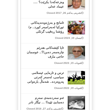
وه‌زعه‌كه‌دا بكرێت؟ ….
عیماد عه‌لی
تشرینی یەکەم 26, 2017 Closed
ئامانج و بەرژەوەندیەکانی
تورکیا لەبەرامبەر کورد.. م/
ڕۆشنا ڕەقیب گرتکی
نیسان 10, 2023 Closed
ئایا کێشەکانی هەرێم
چارەسەر دەبن!؟.. عوسمان
حاجی مارف
شوبات 15, 2023 Closed
ترس و تارمایی ئیسلامی
سیاسی، لەسەر کەرتی
پەروەردە.. شەماڵ بارەوانی
شوبات 19, 2022 Closed
ئەو سەردەمەی سەرم
دەمنابێ تێیدا! … نیگار نادر
تشرینی یەکەم 27, 2016 Closed