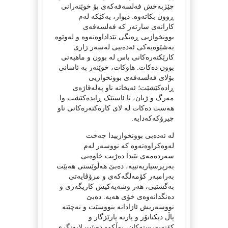
چێژبەخش فەلسەفەکەی بۆ خوێنەرانی
ڕوون بکاتەوە. دیوار، یەکێکە لەم
کارانەی سارتەر کە فەلسەفەی
بوونخوازیی ڕەنگی تێداداوەتەوە و لەوێوە
بەشێوەیەکی ئەدەبیی لەسەر زاری
کارێکتەرەکانی باس لە بوون و ماهیەتی
بوون دەکات. هاوکات، خوێنەر بە ئاسانی
بۆلای فەلسەفەی بوونخوازیی
ڕادەکێشێت؛ ئەیخاتە ناو پەلەقاژەی
مەرگ و ژیان، تا ئاستێک ڕایدەکێشت وا
هەست دەکات لە لای کارەکتەرەکانی ناو
چیرۆکەکەدایە.
لە ئەدەبی بوونخوازییدا جەخت
لەوەکراوەتەوە کە نووسەر لەم
سەردەمەی تێیدا دەژیت خاوەنی
بەرپرسیاریەتییە، دەبێ هەڵوێستی هەبێت
بەرامبەر کۆمەلگەکەی و مرۆڤایەتی
بەگشتیی، هەر وشەیەکیش کاریگەری و
دەنگدانەوەی خۆی هەیە. دەبێ
نووسەریش ئازادانە بنووسێت و نەچێتە
پاڵ دیکتاتۆر و پارتە پارێزگار و
کۆنەپەرستەکان، بەڵکوو دەبێت لایەنگری