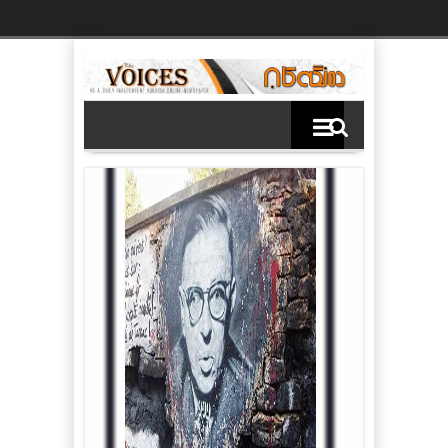
Ski
t
th
conten