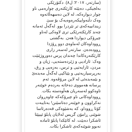
(سارتەر، ٢٠١٧؛ ل٨). دکتۆرێکی
بەلجیکی، دەبێتە کارێکتەری چوارەمی ناو
چوار دیوارەکە، لە لاین دەسهەڵاتەوە
وەک دڵنەواییکەرەوەیەک بۆ سێ
زیندانییەکەی تر نێردرا بوو. لەگەڵ ئەمانە
چەند کارێکتەرێکی تری لاوەکی لەناو
چیرۆکی دیواردا هەن. بەگشتی
ڕووداوەکان لەماوەی دوو ڕۆژدا
ڕوودەدەن. سارتەر لەسەر زاری
کارێکتەرەکاندا چەندان پرس دەوروژێنێت
وەک: ئازادیی و ژێردەستەیی، ژیان و
مردن، ئازایەتیی و ترس، بەزەیی و ڕق،
بەرپرسیاریەتیی و بێباکیی لەگەڵ مەبدەئ
و بێمەبدەئی لە لاین مرۆڤەوە. ئەم
پرسانە هەمووی دەخاتە بەردەم خوێنەر
تاوەکوو لەسەریان هەڵوەستە بکات.
ڕووداوەکانی ناو چیرۆکەکە چاوەڕوان
نەکراوون و خوێنەر دەتاسێنن! بەتایبەت
کۆتا ڕووداو، کە بەشێوەکی قەدەرئاسا
شوێنی ڕامۆن گریس لەلایان پابلۆ ئیبیێتا
ئاشکرا دەبێت. لە کاتێکدا پابلۆ ئامادە
نەبوو شوێنەکەی ئاشکرا بکات.