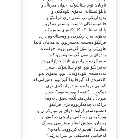
ناویان: تۆم ستاینبۆک، خوان میرباڵ و
پابلۆ ئیبیێتایە، بەهۆی تێوەگلان و
بەژداریکردنی شەڕ دژی فرانکۆ و
فاشیستەکان دەست بەسەر دەکرێن.
پابلۆ ئیبیێتا، کە کارێکتەری سەرەکییە.
بەهۆی بەژداریکردن و وەستانەوە دژی
فرانکۆ دەست بەسەربوو. لە هەمان کاتدا
هاوڕێی ڕامۆن گریس بووە. حوکمەت
بەدوای ڕامۆن گریسەوە بوو کە
سەرکردە و رابەری ئازادیخوازانی دژ
بەفرانکۆ بوو. تۆم ستاینبۆک، سەر
بەدەستەی نێودەوڵەتی بوو. بەهۆی ئەو
کاغەزەی لە گیرفانیدا گیرابوو، دەیزانی لە
کۆتایی نزیکە و بە دووانەکەی تری
دەگووت: ”ئێمە لێبوونیەتەوە”. خوان
میرباڵ، مێردمنداڵێکە بەهۆی ئەوەی
براکەی چەکداربووە دژی فرانکۆ
دەستبەسەرکراوە. دوای پرسیارکردن و
وەرگرتنی وتەکانی ڕاپێچی دەکەن بۆ
زیندان ئەوێش لەتاو مەترسی مەرگ
دەڵێت: ”هیچم نەکردووە.. نامەوێ
لەجیاتیی کەسێکی تر سزا بدرێم.”