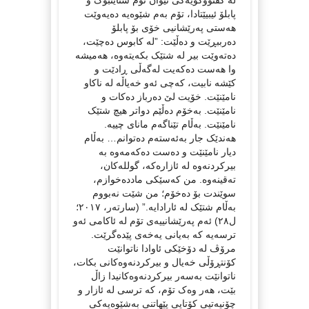
پابلۆ ئیبیێتادا، تۆم بەم شێوەیە دەیەوێت
هەستی پەرێشانیی خۆی بۆ پابلۆ
دەرببڕێت و دەڵێت: ”لە کابوس دەچێت،
دەتەوێت بیر لە شتێک بکەیتەوە، هەمیشە
وا هەست دەکەیت لەگەڵی ڕادێت و
کێشە نابیت، کەچی ئەو خەیاڵە لە ناکاو
نامێنێت. خۆیت لێ دەرباز دەکات و
نامێنێت. بەخۆم دەڵێم دواتر هیچ شتێک
نامێنێت. بەڵام تێناگەم مانای چییە.
هەندێک جار بەئەستەم دەتوانم… بەڵام
دیار نامێنێت و دەست دەکەمەوە بە
بیرکردنەوە لە ئازارەکە، گوللەکان،
تەقینەوە. من کەسێکی ماددەخوازم،
سوێندت بۆ دەخۆم؛ من شێت نەبووم
بەڵام شتێک لە ئارادایە.” (سارتەر، ٢٠١٧؛
ل٢٨) ئەم پەرێشانییەی تۆم لە ئاکامی ئەو
ترسەیە کە بەیانی یەخەی پێدەگرێت.
مرۆڤ لە دۆخێکی ئاوادا ناتوانێت
کۆنتڕۆڵی خەیال و بیرکردنەوەکانی بکات،
ناتوانێت بەسەر بیرکردنەوەکانیدا زاڵ
بێت، هەر وەک تۆم، کە ترسی لە ئازار و
چۆنیەتیی کۆتایی پێهاتنی بەشێوەیەکی