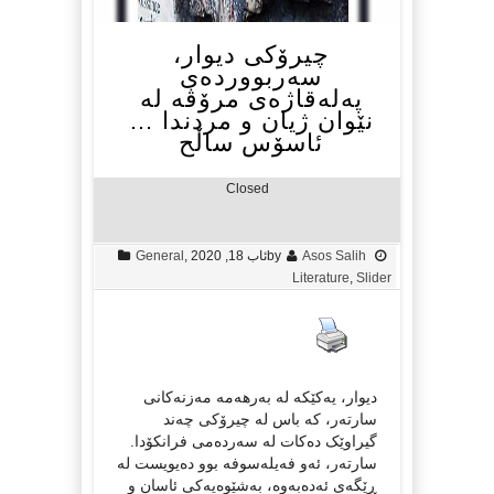
چیرۆکی دیوار،
سەربووردەی
پەلەقاژەی مرۆڤە لە
نێوان ژیان و مردندا …
ئاسۆس ساڵح
Closed
Asos Salih
by
ئاب 18, 2020
,
General
Literature
,
Slider
دیوار، یەکێکە لە بەرهەمە مەزنەکانی
سارتەر، کە باس لە چیرۆکی چەند
گیراوێک دەکات لە سەردەمی فرانکۆدا.
سارتەر، ئەو فەیلەسوفە بوو دەیویست لە
ڕێگەی ئەدەبەوە، بەشێوەیەکی ئاسان و