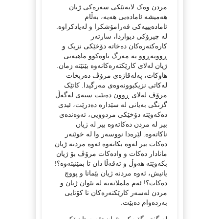
مردن وەک لایەنێکی سەرەکی ژیان
هەمیشە ئامادەیی هەیە، بەڵام
ئامادەیییەکی فەرامۆشکرا و لەیادکراوە.
لە چیرۆکی دیواردا، سارتەر
کارەکتەرەکان دەخاتە دۆخێکی نزیک و
ڕووبەڕوو بە مەرگ تاوەکوو ماهیەتی
ژیان لەلای کارێکتەرەکانەوە بێنێتە زمان.
هاوکات، پەلەقاژەی مرۆڤ دەربخات
لەکاتی نزیکبوونەوەی مەرگیدا. کاتێک
مرۆڤ لەلای ڕوون دەبێت سبەی لەگەڵ
گزنگی بەیانی لە سێدارە دەدرێت، ئیدی
دەکەوێتە دۆخێکی مردوویی، ئەوەندەی
بیر لە مردن دەکاتەوە بیر لە ژیان
ناکاتەوە. لێرەدا نووسەر وا لە خوێنەر
دەکات بیر لەوە بکاتەوە ئەوە مردنە ژیان
مانادار دەکات و وادەکات مرۆڤ بۆ ژیان
بکەوێتە هەوڵ و تەقەڵا دان تا بمێنیتەوە؟!
یانیش، ئەوە مردنە ژیان بێمانا و پووچ
دەکات؟! ئەم ململانەیە لە نێوان ژیان و
مردن لەسەر کارێکتەرەکان تا کۆتایی
بەردەوام دەبێت.
لە گفتووگۆیەکی نێوان تۆم ستاینبۆک و