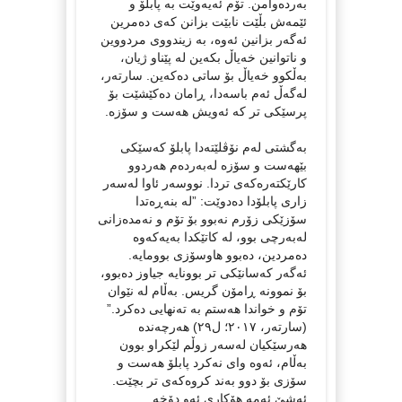
بەردەوامن. تۆم ئەیەوێت بە پابلۆ و
ئێمەش بڵێت نابێت بزانن کەی دەمرین
ئەگەر بزانین ئەوە، بە زیندووی مردووین
و ناتوانین خەیاڵ بکەین لە پێناو ژیان،
بەڵکوو خەیاڵ بۆ ساتی دەکەین. سارتەر،
لەگەڵ ئەم باسەدا، ڕامان دەکێشێت بۆ
پرسێکی تر کە ئەویش هەست و سۆزە.
بەگشتی لەم نۆڤلێتەدا پابلۆ کەسێکی
بێهەست و سۆزە لەبەردەم هەردوو
کارێکتەرەکەی تردا. نووسەر ئاوا لەسەر
زاری پابلۆدا دەدوێت: ”لە بنەڕەتدا
سۆزێکی زۆرم نەبوو بۆ تۆم و نەمدەزانی
لەبەرچی بوو، لە کاتێکدا بەیەکەوە
دەمردین، دەبوو هاوسۆزی بوومایە.
ئەگەر کەسانێکی تر بوونایە جیاوز دەبوو،
بۆ نموونە ڕامۆن گریس. بەڵام لە نێوان
تۆم و خواندا هەستم بە تەنهایی دەکرد.”
(سارتەر، ٢٠١٧؛ ل٢٩) هەرچەندە
هەرسێکیان لەسەر زوڵم لێکراو بوون
بەڵام، ئەوە وای نەکرد پابلۆ هەست و
سۆزی بۆ دوو بەند کروەکەی تر بچێت.
ئەشێ ئەمە هۆکاری ئەو دۆخە