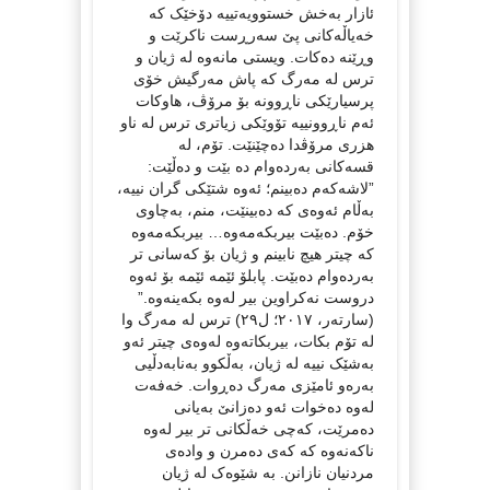
ئازار بەخش خستوویەتییە دۆخێک کە
خەیاڵەکانی پێ سەرڕست ناکرێت و
وڕێنە دەکات. ویستی مانەوە لە ژیان و
ترس لە مەرگ کە پاش مەرگیش خۆی
پرسیارێکی ناڕوونە بۆ مرۆڤ، هاوکات
ئەم ناڕوونییە تۆوێکی زیاتری ترس لە ناو
هزری مرۆڤدا دەچێنێت. تۆم، لە
قسەکانی بەردەوام دە بێت و دەڵێت:
”لاشەکەم دەبینم؛ ئەوە شتێکی گران نییە،
بەڵام ئەوەی کە دەبینێت، منم، بەچاوی
خۆم. دەبێت بیربکەمەوە… بیربکەمەوە
کە چیتر هیچ نابینم و ژیان بۆ کەسانی تر
بەردەوام دەبێت. پابلۆ ئێمە ئێمە بۆ ئەوە
دروست نەکراوین بیر لەوە بکەینەوە.”
(سارتەر، ٢٠١٧؛ ل٢٩) ترس لە مەرگ وا
لە تۆم بکات، بیربکاتەوە لەوەی چیتر ئەو
بەشێک نییە لە ژیان، بەڵکوو بەنابەدڵیی
بەرەو ئامێزی مەرگ دەڕوات. خەفەت
لەوە دەخوات ئەو دەزانێ بەیانی
دەمرێت، کەچی خەڵکانی تر بیر لەوە
ناکەنەوە کە کەی دەمرن و وادەی
مردنیان نازانن. بە شێوەک لە ژیان