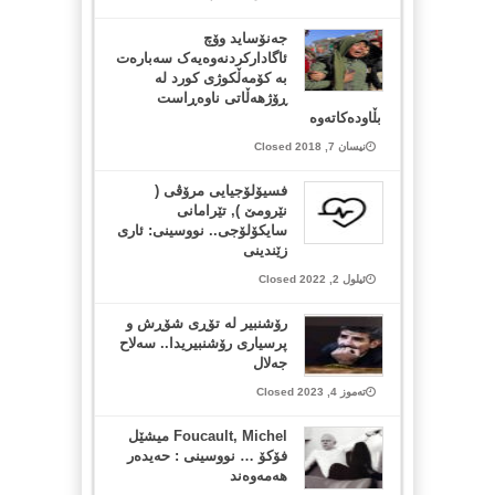
جەنۆساید وۆچ
ئاگادارکردنەوەیەک سەبارەت
بە کۆمەڵکوژی کورد لە
ڕۆژهەڵاتی ناوەڕاست
بڵاودەکاتەوە
نیسان 7, 2018 Closed
فسیۆلۆجیایی مرۆڤی (
نێرومێ‌ ), تێرامانی
سایكۆلۆجی.. نووسینی: ئاری
زێندینی
ئیلول 2, 2022 Closed
رۆشنبیر لە تۆڕی شۆڕش و
پرسیاری رۆشنبیریدا.. سەلاح
جەلال
تەموز 4, 2023 Closed
Foucault, Michel میشێل
فۆکۆ … نووسینی : حەیدەر
هەمەوەند