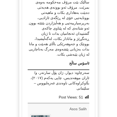
ساڵێک بێت مرۆڤ مەحکومە بەوەی
بمرێت. مرۆڤ ئەو بوونەی هەیەتی
دەبێت بەهاداری بکات و ماهیەتی
بوونایەتیی خۆی لە ڕێگەی ئازادیی،
بەرپرسیارییەتیی و هەڵبژاردن بێنێتە بوون.
ئەو شتانەی کە لە پێناوی چاکەی
گشتییدان ئەنجامیان بدات تا ژیان
ڕەنگڕێژ و مانادار بکات، لەگەڵیشیدا،
بوونێک و جەوهەرێکی باڵای هەبێت و مانا
بدات بەژیانی پێشەوەی مەرگ بەناچاریی
لە ژیان بێبەشی بکات.
ئاسۆس ساڵح
سەرچاوە: دیوار، ژان پۆڵ سارتەر، و/
ئاران موهەندیس، چاپی یەکەم (٢٠١٧)،
بڵاوکراوەکانی ناوەندی غەزەلبووس –
سلێمانی
Post Views:
51
Asos Salih