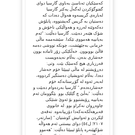
کەسێکیان ئەناسێ بەناوی گارسیا دوای
گفتوگۆکردن لەگەڵ یەکتر گارسیا
لەبارەی گریسەوە هەواڵ دەدات کە
دەستیان بە گریس گەیشتووە، پابلۆش
دەکەوێتە لەرزە و هەواڵێکی ناخۆش و
شۆک هێنەر دەبێت. گارسیا دەڵێت: ”ئەم
بەیانییە هەمووی تێکدا. سێشەممە ماڵی
خزمانی بەجێهێشت، چونکە تووشی دەمە
قاڵێ بووبوون. خەڵکێکی زۆر ئامادە بوون
حەشاری بدەن، بەڵام نەیدەویست
قەرزباری هیچ کەسێک بێت. وتی:
دەڕۆیشتم لە ماڵی ئیبیێتا خۆم حەشار
دەدا، بەڵام ئەویشیان دەستگیر کردووە،
لەبەر ئەوە لە گۆڕستانەکە خۆم
حەشاردەدەم.” کارسیا بەردەوام دەبێت و
دەڵێت: ”بەڵێ چ گێلێک بوو. بێگوومان ئەم
بەیانییە ڕۆیشتبوو بۆ ئەوێ شتێکی
چاوەڕوان نەکراو بوو. لە خانووی
قەبرهەڵکەنەکەدا دۆزییانەوە. تەقەی
لێکردن و ئەوانیش کوشتیان.” (سارتەر،
٢١٠٧؛ ل٥٤) دوای بیستنی ئەم هەواڵە
شۆکهێنەرە پابلۆ ئیبیێتا دەڵێت: ”هەموو