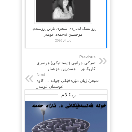
ڕوانینیک لەبارەى شیعرى نارین ڕۆستەم..
موحسین ئەحمەد عومەر
ئاب 4, 2026
Previous
ئه‌ركی جوانیی (ئیستاتیكی) هونه‌ری
كاریكاتێر …هه‌ندرێن خۆشناو
Next
شیعر/ ژیان دۆزەخێکی جوانە … کاوە
عوسمان عومەر
ریکلام