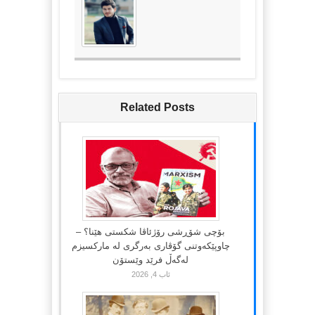
Related Posts
بۆچی شۆڕشی رۆژئاڤا شکستی هێنا؟ –
چاوپێکەوتنی گۆڤاری بەرگری لە مارکسیزم
لەگەڵ فرێد وێستۆن
ئاب 4, 2026