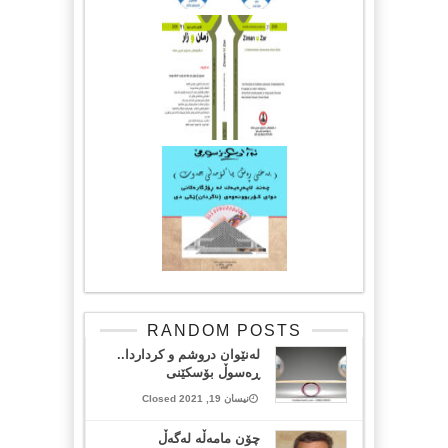
RANDOM POSTS
له‌نێوان دروشم و كرداردا..
ڕەسوڵ بۆسکێنی
نیسان 19, 2021 Closed
چۆن مامه‌ڵه‌ له‌گه‌ڵ