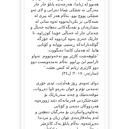
هەبوو لە ژیاندا، هەرچەندە پابلۆ جار جار
مەرگی بە شتێکی بێمانا دەزانی و لای ئەو
شتێکی پووچ بوو، بەڵام هەر کە بیری لە
شتەکانی تر بکردایەتووە ئەوە ساتی لە
سێدارەدان و تفەنگەکانی دەهاتنە خەیاڵ و
چەندان جار لە خەیاڵی خۆیدا کوژراوە، تا
جارێک حەزی بەوە کردووە کە خۆزگە
گوللەبارانەکە ڕستیی بووایە و کۆتایی
هاتبا. لە هەمان کاتتدا دەیگووت:
”چلوهەشت کاژێر بوو نەخەوتبووم. تەواو
ئارامیم لێ بڕابوو. بەڵام نەمدەویست دوو
دوو کاژێری ژیانم لە کیس بچێت.”
(سارتەر، ٢٠١٧؛ ل٣٤)
دوای ئەوەی ڕۆژ هەڵدێت، ئیدی خۆری
تەمەنی تۆم و خوان بەرەو ئاوا دەڕوات،
موقەدەمێك و چەند سەربازێک بۆ
جێبەجێکردنی فەرمانەکە دێنە ژوورەوە،
هەردووکان دەبەن و کۆتایی
بەچاوەڕوانیکردن بۆ مەرگیان دەهێنن و
لەم پەلەقاژەیەی نێوان ژیان و مردندا
دەبڕێننەوە. بەڵام پابلۆ یەک کاتژمێر
دەهێڵنەوە، وایی دەیبەن بۆ لێکۆڵینەوە و