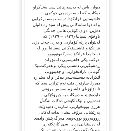
دیوار، باس لە بەسەرهاتی سێ بەندکراو
دەکات، کە لە سەردەمی حوکمی
فاشیستیی فرانکۆدا دەست بەسەرکراون
و لە دوا ساتەکانی پێش لە سێدارە دانیان
دەژین. دوای کۆتایی هاتنی جەنگی
ناوخۆی ئسپانیا (١٩٣٦ – ١٩٣٩) کە
لەنێوان پارتە کۆماریی و بەری چەپ دژی
فرانکۆ و فاشیستەکانی ئیسپانیا بوو. لە
ئەنجامدا فرانکۆ سەرکەوتووبوو،
حوکمەتێکی فاشیستیی دامەزراند.
ڕەشبگیریی دەستی پێکرد و هەرکەسێک
گومانی ئازادیخوازیی و چەپبوونی
لێکرابایە دەستبەسەر دەکرا و لە سێدارە
دەدرا. سارتەر، دێت ئەم تراژیدایەی کە
ئایدۆلۆژیای فاشیزم بەسەر مرۆڤی
دایدەهێنێت، دەیکات بە چیرۆکێکی
ئەدەبیی و تێکەڵکێشی دەکات لەگەڵ
هزری بوونخوازیی. سارتەر، دەیەوێت
پەرێشانی مرۆڤ نیشان بدات لەکاتی
ڕووبەڕوو بوونەوەی مەرگ پێش وادەی
لە دەستدانی ژیان. سێ کارێکتەری
چیرۆکەکە بەیەکەوە دەخرێنە ژورێک