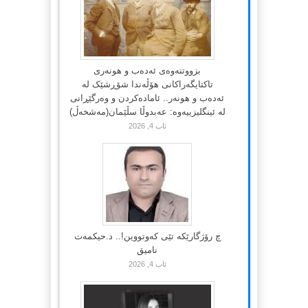
بزووتنەوەی ئەدەب و هونەری
تاکتایگەراکانی هۆڵەندا شۆڕشێک لە
ئەدەب و هونەر.. ئامادەکردن و وەرگێڕانی
لە ئینگلیزییەوە: عەبدوڵا سڵێمان(مەشخەڵ)
ئاب 4, 2026
چ رۆژگارێکە تێی کەوتووین!.. د.حیکمەت
نامیق
ئاب 4, 2026