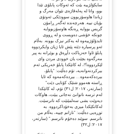
سایکۆلژییە بێت کە ئەوکات پابلۆی تێدا
بوو، واتا لە پەلەقاژەی نێوان مەرگ و
ژیاندا هاوسۆزبوون سوودێکی ئەوتۆی
بۆیان نییە. هەرچەندە ئەگەر ڕامۆن
گریس بووایە ڕەنگە هاوسۆزبووایە
چونکە خۆشی دەویست و لە ڕووی
ئایدۆلۆژییەوە لە یەکتر نیزک بوونە. بەڵام
ئەو پرسیارە دێتە پێش ئایا ژیان وایکردووە
پابلۆ ئاوا حەزباکت دڵڕەق و بوێرانە بە پیر
مەرگەوە بچێت یان خوودی مردن وای
لێکردووە؟!، لە کاتێکدا پابلۆ خەریکی ئەم
بیرکردنەوانەیە، تۆم دەڵێت: ”پابلۆ،
بیردەکەمەوە… بیردەکەمەوە کە ئایا
ڕاستە هەموو شتێک کۆتایی دێت”
(سارتەر، ٢٠١٧؛ ل٣١) تۆم، لە کاتێکدا
لەم ترسە ناتوانێ نەجاتی ببێت، هاوکات
دیەوێت بشی سەلمێنێت کە ناترسێت.
لەکاتكێکدا میزی بەخۆداکردووە. بە
توڕەیی دەڵێت: ”نازانم چییە، بەڵام من
ناترسم. سوێند دەخۆم ناترسم.” (سارتەر،
٢٠١٧؛ ل٣٢)