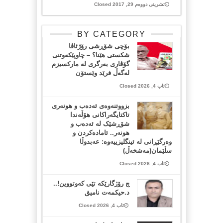
تشرینی دووەم 29, 2017 Closed
BY CATEGORY
بۆچی شۆڕشی رۆژئاڤا
شکستی هێنا؟ – چاوپێکەوتنی
گۆڤاری بەرگری لە مارکسیزم
لەگەڵ فرێد وێستۆن
ئاب 4, 2026 Closed
بزووتنەوەی ئەدەب و هونەری
تاکتایگەراکانی هۆڵەندا
شۆڕشێک لە ئەدەب و
هونەر.. ئامادەکردن و
وەرگێڕانی لە ئینگلیزییەوە: عەبدوڵا
سڵێمان(مەشخەڵ)
ئاب 4, 2026 Closed
چ رۆژگارێکە تێی کەوتووین!..
د.حیکمەت نامیق
ئاب 4, 2026 Closed