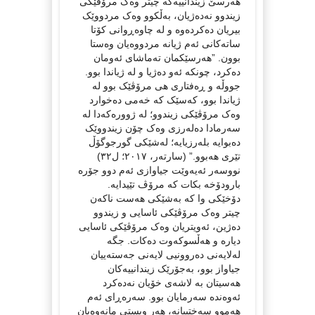
هەرسێ زیندانییەکە چیتر وەک مرۆڤێکی
زیندوو نەدەژیان، بەڵکوو وەک مردووێک
بیریان دەکردەوە و لە چاوەڕوانی کۆتا
ساتەکانی ئەم ژیانە مردووەیان وەستا
بوون. ”هەرسێکمان تەماشای ئەومان
دەکرد، چونکە ئەو دەژیا و لە ژیاندا بوو.
جووڵە و ڕەفتاری هی مرۆڤێک بوو لە
ژیاندا بوو، کەسێک کە خەمی دەخوارد
وەک مرۆڤێکی زیندوو؛ لە ژوورەکەدا لە
سەرمادا دەلەرزی وەک چۆن زیندووێک
دەبوایە بلەرزیایە؛ لەشێکی گورجوگۆڵ
تێری هەبوو.” (سارتەر، ٢٠١٧؛ ل٣٢)
نووسەر ئەیەوێت جیاوازی ئەم دوو جۆرە
بارودۆخە بکات کە مرۆڤ تێیدایە.
دۆخێکی وا کە بەشێکی هەست ناکەن
چیتر وەک مرۆڤێکی ئاسایی و زیندوو
دەژین، ئەویتریان وەک مرۆڤێکی ئاسایی
دیارە و هەڵسوکەوت دەکات. جگە
لەلایەنی دەروونیی لایەنی جەستەییان
جیاواز بوو، بەجۆرێک زیندانییەکان
هەسیتان بە لاشەی خۆیان نەدەکرد
ئەوەندە سەرمایان بوو. سەرەڕای ئەم
هەموو سەختییانە، هەر ویستی مانەوەیان