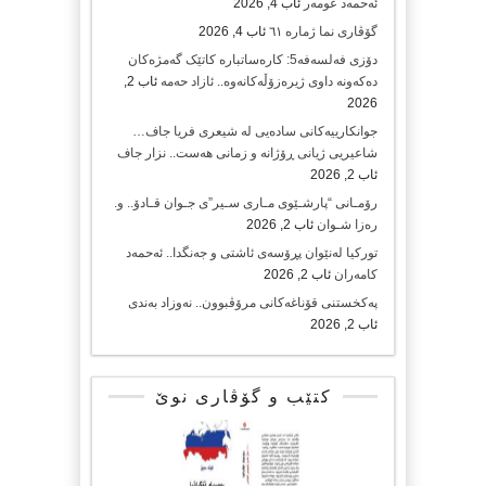
ئەحمەد عومەر
ئاب 4, 2026
گۆڤاری نما ژمارە ٦١
ئاب 4, 2026
دۆزی فەلسەفە5: کارەساتبارە کاتێک گەمژەکان
دەکەونە داوی ژیرەزۆڵەکانەوە.. ئازاد حەمە
ئاب 2,
2026
جوانکارییەکانی سادەیی لە شیعری فریا جاف…
شاعیریی ژیانی ڕۆژانە و زمانی هەست.. نزار جاف
ئاب 2, 2026
رۆمـانی “پارشـێوی مـاری سـیر”ی جـوان قـادۆ.. و.
رەزا شـوان
ئاب 2, 2026
تورکیا لەنێوان پڕۆسەی ئاشتی و جەنگدا.. ئەحمەد
کامەران
ئاب 2, 2026
پەکخستنی قۆناغەکانی مرۆڤبوون.. نەوزاد بەندی
ئاب 2, 2026
کتێب و گۆڤاری نوێ