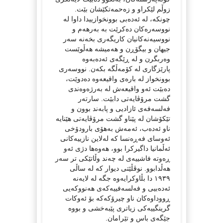
زوڵم لێکراو و زەحمەتکێشان بێت.
چونکە، لە ئەدەبی بوونخوازییدا داوا لە
نووسەرەکان دەکرێت بە بەرهەم و
نووسیەنەکانیان کاریگەری بخەنە سەر
جیهان و بیگۆڕن و هەمیشە هەڵوێست
وەربگرن و لە ڕێگەی ئەدەبەوە
پارێزگاری لە کۆمەڵگە بکەن. نووسەری
بوونخواز لە بارەی واقیعەوە دەدوێت،
دەبێت ئەو واقیعەش لە بەرژەوەندی
گشت مرۆڤایەتی دابێت. سارتەر
فەلسەفەی ئازادیی و پابەند بوون و
تێکۆشان لە پێناو گشت مرۆڤایەتی هێنایە
ناو ئەدەب، ئەمەش بەهۆی بارودۆخی
ئەوسای فەڕەنسا کە لەلاین نازییەکانی
ئەڵمانیا داگیرکرا بوو، هەوەها دژی ئەو
ڕەوتە فاشییەی لە چەند وڵاتێکی تر سەر
هەڵدابوو. نوڤڵێتی دیوار کە لە ساڵی
١٩٣٩ دا بڵاوکرایەوە جگە لە لایەنە
ئەدەبیی و فەلسەفییەکەی هەنووکەیی
ڕووداوەکان ناو چیرۆکەکە بۆ ئەوکات
گرینگییەکی زیاتری پێبەخشی و بووە
جێگەی باس و تێرامان.