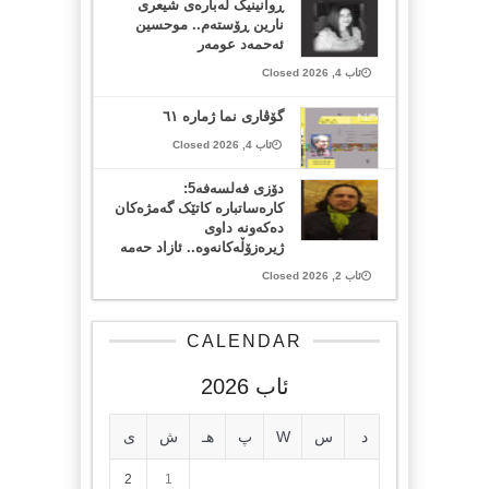
ڕوانینیک لەبارەى شیعرى
نارین ڕۆستەم.. موحسین
ئەحمەد عومەر
ئاب 4, 2026 Closed
گۆڤاری نما ژمارە ٦١
ئاب 4, 2026 Closed
دۆزی فەلسەفە5:
کارەساتبارە کاتێک گەمژەکان
دەکەونە داوی
ژیرەزۆڵەکانەوە.. ئازاد حەمە
ئاب 2, 2026 Closed
CALENDAR
ئاب 2026
د
س
W
پ
هـ
ش
ی
2
1