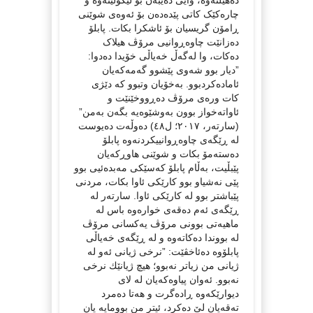
چارەکێک کاتی پێدەدەن بۆ ئەوەی شوێنی
ڕامۆن گریسیان بۆ ئاشکرا بکات. پابلۆ
دەزانێت چاوەڕوانیی مرۆڤ هیلاک
دەکات، وا لەگەڵ خەیاڵی خۆیدا دەدوا:
”دیار بوو شەوی پێشوو گەمەکەیان
ئامادەکردبوو. بەخۆیان وتبوو کە دێژی
کات ورەی مرۆڤ دەڕووخێنێت و
ئاواتەخواز بوون بەوشێوەیە بگەن بەمن”
(سارتەر، ٢٠١٧؛ ل٤٨) دەوڵەت دەیوست
لە ڕێگەی چاوەڕوانییکردنەوە پابلۆ
دەستەمۆ بکات و شوێنی هاوڕکەیان
پێبڵیت، بەڵام پابلۆ کەسێکی مەبدەئیی بوو
پێی نەشیاو بوو کارێکی ئاوا بکات، مردنی
پێباشتر بوو لە کارێکی ئاوا. سارتەر لە
ڕێگەی ئەم دەقەی خوارەوە باس لە
ماهیەتی بوونی مرۆڤ یەکسانی مرۆڤ
لە بووندا دەکاتەوە و لە ڕێگەی خەیاڵی
پابلۆوە دەئاخڤێت: ”نرخی ژیانی ئەو لە
ژیانی من زیاتر نەبوو؛ هیچ ژیانێك نرخی
نەبوو. ئەوان پیاوەکەیان لە لای
دیوارێکەوە ڕادەگرت و هەتا دەمرد
تەقەیان لێ دەکرد، ئیتر من بوومایە یان