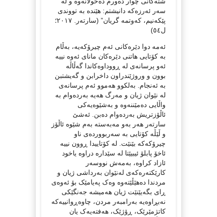
شتەکانی چوار دەورم دەخولانەوە و لە
سەر ئەرزەکە دانیشتم: هێندە بە تووندی
پێکەنیم، کەوتمە گریان” (سارتەر. ٢٠١٧؛
ل٥٤)
ئەمە دوا دێرەکانی ئەم چیرۆکەیە، بەڵام
بە کۆتایی هاتنی دێرەکان مانای ئەوە نییە
ئەو پرسانەی لە ڕووداوەکاندا گەڵاڵە
بوون و وروژێندراون داخرابن و گەیشتبن
بە ئەنجام. بەلکوو هەموو ئەم پرسانەی
لە نێوان ژیان و مەرگ هەیە بەردەوام بە
واڵایی دەمێننەوە و بەشێوەیەکی
ئاڵۆزتریش بەردەوام دەبن. ئەشێ
سارتەر هەر بەو مەبەستە بەم شێوە ئاڵۆز
و ڵێڵە کۆتایی بە سەربووردەی ناو
چیرۆکەکە بێنێت. لە کۆتاییدا ڕوون نییە
ئاخۆ پابلۆ ئیبیێتا لە سێدارە دراوە یاخود
ئازاد کراوە، بەمەش نووسەر
کارێکتەرەکەی لەنێوان بەرداشی ژیان و
مردندا دەهێڵێتەوە وەک پەیامێک بۆ ئەوەی
ڕای بگەیێنێت ژیان هەمیشە جەنگێکی
نەبڕاوەیە بەرامبەر مردن، چاوەڕوانییەکە
کاتژمێرێک، ڕۆژێک، هەفتەیەک یان