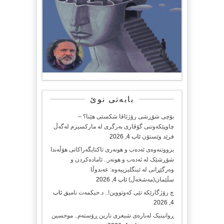
بابەتی نوێ
بۆچی شۆڕشی رۆژئاڤا شکستی هێنا؟ –
چاوپێکەوتنی گۆڤاری بەرگری لە مارکسیزم لەگەڵ
فرێد وێستۆن
ئاب 4, 2026
بزووتنەوەی ئەدەب و هونەری تاکتایگەراکانی هۆڵەندا
شۆڕشێک لە ئەدەب و هونەر.. ئامادەکردن و
وەرگێڕانی لە ئینگلیزییەوە: عەبدوڵا
سڵێمان(مەشخەڵ)
ئاب 4, 2026
چ رۆژگارێکە تێی کەوتووین!.. د.حیکمەت نامیق
ئاب
4, 2026
ڕوانینیک لەبارەى شیعرى نارین ڕۆستەم.. موحسین