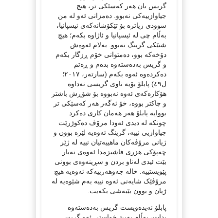
گریس یان هەر کەسێکی تر، هیچ
جیاوازییەکی نەبوو. دەمزانی ئەو لە من
سوودی زیاترە بۆ تێکۆشانەکەی ئیسپانیا،
بەڵام چی لە ئیسپانیا و ئاژاوە بکەم؛ هیچ
شتێکی گرینگ نەبوو. بەلام ئەوەش
دۆخەکە بوو، دەمتوانی خۆم ڕزگار بکەم
و گریس بەدەستەوە بدەم و ڕەتم
دەکردەوە ئەوە بکەم (سارتەر، ٢٠١٧؛
ل٤٩) پابلۆ بۆیە ناوی گریسی نەداوە
هۆکارەکەی ئەوە نەبووە بۆ شۆڕش باشتر
و چاکتر بووە، خۆ ئەگەر هەر کەسێکی تر
بووایە پابلۆ هەر هەمان کاری دەکرد
چونکە لە دیدی ئەودا مرۆڤ دەکوژرێت
جیاوازیی نییە، گرینگ ئەوەیە لێرە بوون و
ژیانی مرۆڤەکان ماهییەتیان نییە لە ژێر
چەپۆکی هزری فاشیزمدا ئەوەی نەیار
بێت ئیدی لەناو بردن و سڕینەوەی بوونی
پێویستییە. خالە جەوهەرییەکە ئەوەیە هیچ
مرۆڤێک شایەنی ئەوە نییە بەم شێوەیە لە
ژیان و بوون بێبەشی بکەیت.
پابلۆ نەیدەویست گریس بەدەستەوە
بدات، بەڵام بەبێ خواستی ئەو گریس