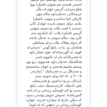
لەسەر قسەی ئەو شوێنی ئاشکرا بوو!
پابلۆ دەیزانی گریس خۆی لە ماڵی
خزمەکانی حەشارداوە بەڵام چۆن
کارێکی ئاوا دەکەم و شوێنی ئاشکرا
بکەم. دوای ئەوەی پانزدە خولەک کاتی
دەدەنێ تا قسە بکات بۆ ئەوەی شوێنی
گریس ئاشکرا بکات، کە ئامادەی ئەم
کارە نییە. بەڵام ئەوەی بە خەیاڵ دادێت
کە ئەوان هیلاک بکات و ناو نیشانێکی
هەڵەیان پێ بدات. پابلۆ گوتی: ”دەزانم لە
کوێیە. لە گۆڕستانەکە خۆی حشار داوە.
لە قەبرێکدایە یان لە خانووی قەبر
هەڵکەنێک حەشار داوە. هەمووی درۆ بوو.
ویستم بیانبینم هەستن و خۆیان ببەستنەوە
و سەرقاڵ بن بە فەرمانێک.” (سارتەر،
٢٠١٧؛ ل٥٠-٥١) دوای ئەوەی سەر
بازەکان بەڕێ دەکەون بۆ قەبرستان،
پاش کەمێک، کاربەدەستێك دەێت پابلۆ
دەبەن بۆ لای کۆمەڵێ زیندانی تر لە باخە
گەورەکەدا، ئەمیش ئەوەی پێسەیر دەبێت
کە دەڵێن جارێ لە سێدارە نادرێت. ئێوارە
کۆمەڵێ زیندانی تر دەهێنن کە لە ناویدا