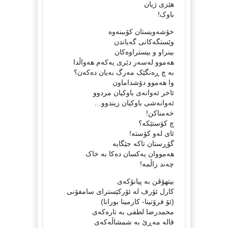
ھێزی ژیان
باوک!
خۆشەویستان کۆببنەوە
وێستگەکانی گەیاندن
بینراو و بیستراوەکان
ھەموو لەسەر دێری یەکەم ھەواڵدا
بە چ ڕەنگێک مەرگ بەیان دەکەن؟
وا ھەموو دۆشداماون
ئاخر ئەوانەی باوکیان مردوو
ئەوانەشی باوکیان زیندوو…
خەمناکن!
چ کۆستێکە؟
ئای لەو کۆستە!
گۆڕستان تاکە جێگایە
ھەمووان یەکسان دەکا بە خاک
چەند زاڵمە!
بیتھۆڤن بە پیانۆکەی
کارل ئۆرف لە ئۆرکێسترای سامفۆنی
(ئۆ فرۆتینا- کارمینا بورانا)
قالە مەڕێ بە شمشاڵەکەی