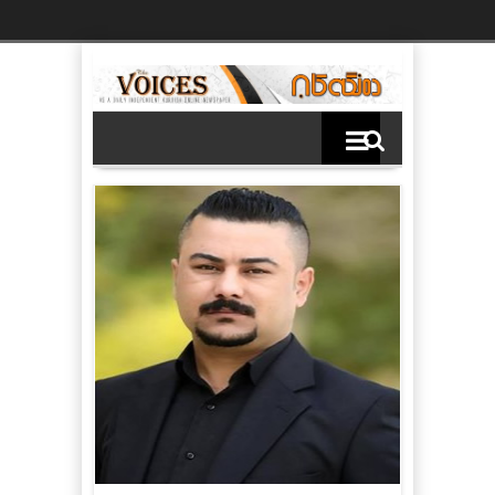
Ski
t
th
conten