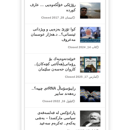
رۆژێكی خۆڵكه‌وه‌یی … عارف
كورده‌
نیسان 28, 2017 Closed
کوا تۆزێ بەزەیی و ویژدانی
ئینسانی؟.. د.هەژار عوسمان
مەعروف
ئاب 14, 2024 Closed
خوێندنه‌وه‌یه‌ك بۆ
ڕۆمانی(هه‌ڵاتنی كچه‌كان)..
کاروان حەسەن سلێمان
مارس 17, 2025 Closed
رایبۆسۆماڵ rRNAی چییە؟..
رەهەند سابیر
ئیلول 16, 2022 Closed
پارادۆکس لە فەلسەفەی
سیاسی مارکسدا – بەشی
یەکەم.. ئەکرەم سەعید