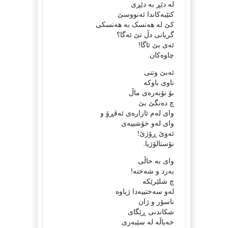
لە دێڕ بە دێڕی
کتێبەکاندا ئەنووسێ
کێ لە ھەنسک بە ھەنسکی
گریانی دڵ تێ ئەگا؟
ئەی بێ ئاگا!
چاوەکان.
ئەبێ وتنی
ناوی باوکە
بۆ نۆبەرەی ماڵ
چ دەنگێ بێ
وای لەم ئازارەی ئەڤڕۆ و
وای لەو خۆشییەی
ئەوێ ڕۆژێ!
نۆستالۆژیا.
وای بە حاڵی
بەرد و شەختە!
چ شلێرێکە
لەو سەختییەدا ژیاوە
ناسۆر و ژان
شکاندنی ڕێگای
خەیاڵە لە سێبەری