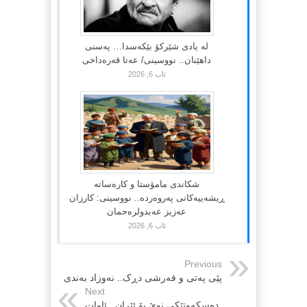
لە یادی شێرکۆ بێکەسدا… پەسنی
داهێنان.. نووسینی/ عەتا قەرەداخی
ئاب 6, 2026
شکاندی مامۆستا و کارەساتە
ڕیشەییەکانی پەروەردە.. نووسینی: کارزان
عەزیز عەبدولرەحمان
ئاب 6, 2026
Previous
پێی پەتی و فەرشی دڕک.. نەوزاد بەندی
Next
دەسکەوتێکی نوێ بۆ ئێران.. ئاوات