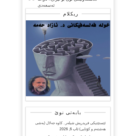
ئەسعەدی
ریکلام
بابەتی نوێ
ئێستێتیکی فریدریش شیلەر.. کاوە جەلال (بەشی
هەشتەم و کۆتایی)
ئاب 6, 2026