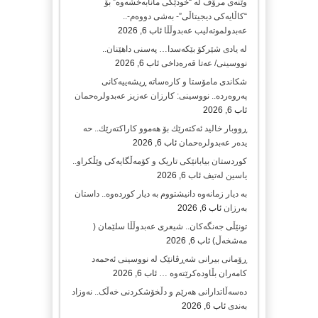
وێنەی مرۆڤ لە “خودێکی مانابەخشەوە” بۆ
“کاڵایەکی دیجیتاڵی”- بەشی دووەم-..
عەبدولموتەلیب عەبدوڵڵا
ئاب 6, 2026
لە یادی شێرکۆ بێکەسدا… پەسنی داهێنان..
نووسینی/ عەتا قەرەداخی
ئاب 6, 2026
شکاندی مامۆستا و کارەساتە ڕیشەییەکانی
پەروەردە.. نووسینی: کارزان عەزیز عەبدولرەحمان
ئاب 6, 2026
ڕووبار خالید ئەكتەرێك بۆ هەموو كاراكتەرێك.. حه
یدەر عەبدولرەحمان
ئاب 6, 2026
کوردستان بیابانێکی تاریک و کۆمەڵگایەکی وێڵکراو..
یاسین لەتیف
ئاب 6, 2026
بە دیار زمانەوە دانیشتووم بە دیار کوردەوە.. داستان
بەرزان
ئاب 6, 2026
تونێڵی جەنگەکان.. شیعری عەبدوڵڵا سلێمان (
مەشخەڵ)
ئاب 6, 2026
ڕۆمانی بیرانی شەڕڤانێک لە نووسینی ئەحمەد
کامەران بڵاودەکرێتەوە …
ئاب 6, 2026
دەسەڵاتدارانی هەرێم و دڵخۆشکردنی خەڵک.. نەوزاد
بەندی
ئاب 6, 2026