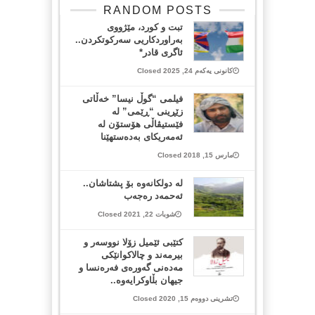
RANDOM POSTS
تبت و كورد، مێژووی
بەراوردكاریی سەركوتكردن..
ئاگری قادر*
کانونی یەکەم 24, 2025 Closed
فیلمی “گوڵ نیسا” خەڵاتی
زێڕینی “ڕێمی” لە
فێستیڤاڵی هۆستۆن لە
ئەمەریکای بەدەستهێنا
مارس 15, 2018 Closed
له‌ دولكانه‌وه‌ بۆ پشتاشان..
ئه‌حمه‌د ره‌جه‌ب
شوبات 22, 2021 Closed
کتێبی ئێمیل زۆلا نووسەر و
بیرمەند و چالاکوانێکی
مەدەنی گەورەی فەرەنسا و
جیهان بڵاوکرایەوە..
تشرینی دووەم 15, 2020 Closed