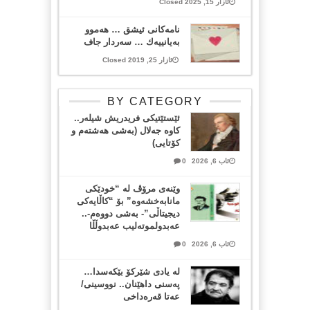
ئازار 15, 2025 Closed
نامه‌كانی ئیشق … هه‌موو
به‌یانییه‌ك … سه‌ردار جاف
ئازار 25, 2019 Closed
BY CATEGORY
ئێستێتیکی فریدریش شیلەر..
کاوە جەلال (بەشی هەشتەم و
کۆتایی)
ئاب 6, 2026
0
وێنەی مرۆڤ لە “خودێکی
مانابەخشەوە” بۆ “کاڵایەکی
دیجیتاڵی”- بەشی دووەم-..
عەبدولموتەلیب عەبدوڵڵا
ئاب 6, 2026
0
لە یادی شێرکۆ بێکەسدا…
پەسنی داهێنان.. نووسینی/
عەتا قەرەداخی