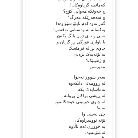
کەمانچە گریاوەکان!
چ خەوێکە ھەواڵی كۆچ؟
چ سەفەرێکە مەرگ؟
گەرانەوە لەم تابلۆ شێواوەدا
یەکسانە بە وەستانی نەفەس!
نەیی و نەی ژەن بانگ بکەن
با ئاوازی قورگی پڕ گریان و
چاوی پڕ لە فرمێسک
بە نۆتەیەک بژەنێ
چ ژەنینێک؟
مەپرسن.
سەر سووڕ ئەخوا
لە ڕوومەتی دایکەوە
تەماشایەک بکە
لە ڕیشی براکان بڕوانە
لە چاوی خوێنینی خوشکانەوە
ببینە!
چی ئەبینی وا
نۆتە نووسراوەکان
بە خووڕی ئەم تاڵاوە
ئەشۆیتەوە،