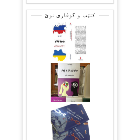
کتێب و گۆڤاری نوێ