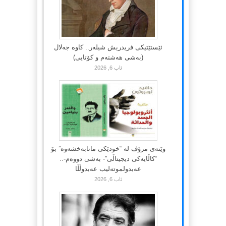
ئێستێتیکی فریدریش شیلەر.. کاوە جەلال
(بەشی هەشتەم و کۆتایی)
ئاب 6, 2026
وێنەی مرۆڤ لە “خودێکی مانابەخشەوە” بۆ
“کاڵایەکی دیجیتاڵی”- بەشی دووەم-..
عەبدولموتەلیب عەبدوڵڵا
ئاب 6, 2026