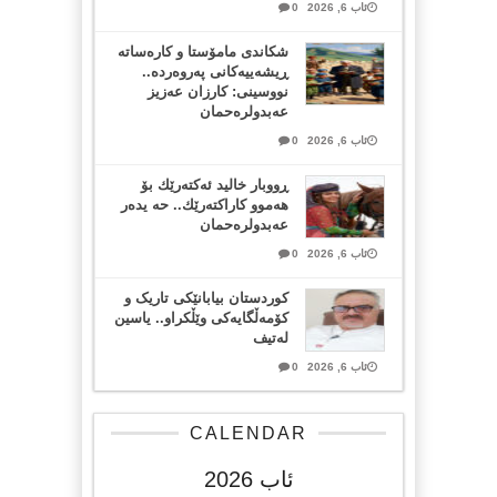
ئاب 6, 2026
0
شکاندی مامۆستا و کارەساتە
ڕیشەییەکانی پەروەردە..
نووسینی: کارزان عەزیز
عەبدولرەحمان
ئاب 6, 2026
0
ڕووبار خالید ئەكتەرێك بۆ
هەموو كاراكتەرێك.. حه یدەر
عەبدولرەحمان
ئاب 6, 2026
0
کوردستان بیابانێکی تاریک و
کۆمەڵگایەکی وێڵکراو.. یاسین
لەتیف
ئاب 6, 2026
0
CALENDAR
ئاب 2026