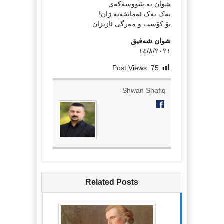
شوان بە پێنووسەکەی
یەک یەک ئەمانخەنە ژان!
بۆ کۆست و مەرگی ئازیزان.
شوان شەفیق
١٤/٨/٢٠٢١
Post Views:
75
Shwan Shafiq
Related Posts