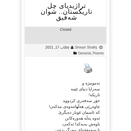
تراژیدیای چل
تاریکستان.. شوان
شەفیق
Closed
Shwan Shafiq
by
ئاب 17, 2021
General
,
Poems
تەمومژە و
سەراپا دنیای ئێمە
تاریکە!
خۆر سەفەری کردووە
چاوەڕێی ھەڵھاتنەوەی مەکەن!
کە ئاسمان غوبار دەیگرێ
ئەوە پەڵە ھەورەکانن
باوەش بەیەکدا ئەکەن،
تا سەمفۆنیای مەرگ بژەنن