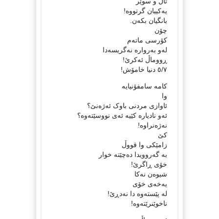
تاڵ و سوێر
یەکییان گرتووە!
بانگیان بکەن.
چۆن
کۆرسی ماتەم
لەو بەروارە نەگریسەدا
ڕووماڵ ئەکرێ!
٥/٧ دنیا خامۆش!
کامە سامفۆنیایە
وا
ئاوازی مردنی باوک ئەژەنێ؟
ئەو نادیارە کێیە ئەی نووسێتەوە؟
نەژەنراوە!
کێ
زامێکی وا قووڵ
بە گەروویدا دەچێتە خوار
خۆی ڕاگرێ!
شیوەن نەکا
یەخەی خۆی
لە پێستەوە دا نەدڕێ!
ناخوێنرێتەوە!