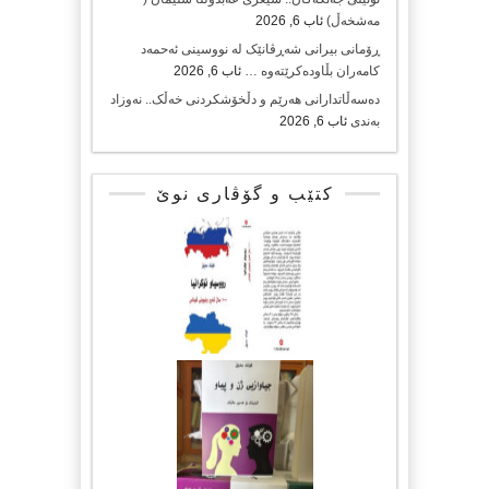
مەشخەڵ)
ئاب 6, 2026
ڕۆمانی بیرانی شەڕڤانێک لە نووسینی ئەحمەد
کامەران بڵاودەکرێتەوە …
ئاب 6, 2026
دەسەڵاتدارانی هەرێم و دڵخۆشکردنی خەڵک.. نەوزاد
بەندی
ئاب 6, 2026
کتێب و گۆڤاری نوێ