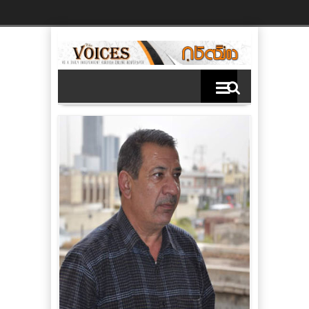
Ski
t
th
conten