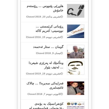
هاوڕێی پێنووس … ڕۆستەم
خامۆش
تشرینی یەکەم 10, 2019 Closed
ڕۆمانی کرێمستی …
نووسینی: کەریم کاکە
تشرینی دووەم 15, 2016 Closed
گومان … ستار ئەحمەد
نیسان 9, 2018 Closed
وه‌ڵامێك له‌ په‌رێزی شیعردا
… له‌تیف بێوار
تشرینی دووەم 19, 2019 Closed
فەزایەکی سەیرە!! … چالاک
ئاغجەلەری
کانوونی دووەم 7, 2018 Closed
کۆنفرانسێک بە بۆنەی
رۆژیجیهانی فەلسەفەوە لە