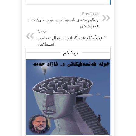
Previous
رەگوڕیشەی ناسیونالیزم- نووسینی/ عەتا
قەرەداخی
Next
کۆمەڵەگاو بێدەنگخانە.. جەمال ئەحمەد
ئیسماعیل
ریکلام