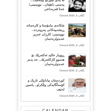
لە یادی شێرکۆ بێکەسدا…
پەسنی داهێنان.. نووسینی/
عەتا قەرەداخی
ئاب 6, 2026 Closed
شکاندی مامۆستا و کارەساتە
ڕیشەییەکانی پەروەردە..
نووسینی: کارزان عەزیز
عەبدولرەحمان
ئاب 6, 2026 Closed
ڕووبار خالید ئەكتەرێك بۆ
هەموو كاراكتەرێك.. حه یدەر
عەبدولرەحمان
ئاب 6, 2026 Closed
کوردستان بیابانێکی تاریک و
کۆمەڵگایەکی وێڵکراو.. یاسین
لەتیف
ئاب 6, 2026 Closed
CALENDAR