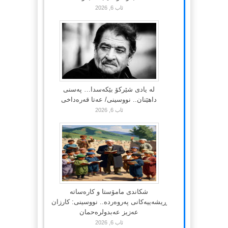
ئاب 6, 2026
لە یادی شێرکۆ بێکەسدا… پەسنی
داهێنان.. نووسینی/ عەتا قەرەداخی
ئاب 6, 2026
شکاندی مامۆستا و کارەساتە
ڕیشەییەکانی پەروەردە.. نووسینی: کارزان
عەزیز عەبدولرەحمان
ئاب 6, 2026