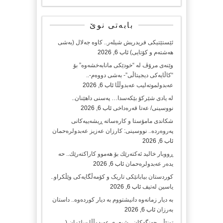
بابەتی نوێ
ئێستێتیکی فریدریش شیلەر.. کاوە جەلال (بەشی
هەشتەم و کۆتایی)
ئاب 6, 2026
وێنەی مرۆڤ لە “خودێکی مانابەخشەوە” بۆ
“کاڵایەکی دیجیتاڵی”- بەشی دووەم-..
عەبدولموتەلیب عەبدوڵڵا
ئاب 6, 2026
لە یادی شێرکۆ بێکەسدا… پەسنی داهێنان..
نووسینی/ عەتا قەرەداخی
ئاب 6, 2026
شکاندی مامۆستا و کارەساتە ڕیشەییەکانی
پەروەردە.. نووسینی: کارزان عەزیز عەبدولرەحمان
ئاب 6, 2026
ڕووبار خالید ئەكتەرێك بۆ هەموو كاراكتەرێك.. حه
یدەر عەبدولرەحمان
ئاب 6, 2026
کوردستان بیابانێکی تاریک و کۆمەڵگایەکی وێڵکراو..
یاسین لەتیف
ئاب 6, 2026
بە دیار زمانەوە دانیشتووم بە دیار کوردەوە.. داستان
بەرزان
ئاب 6, 2026
تونێڵی جەنگەکان.. شیعری عەبدوڵڵا سلێمان (