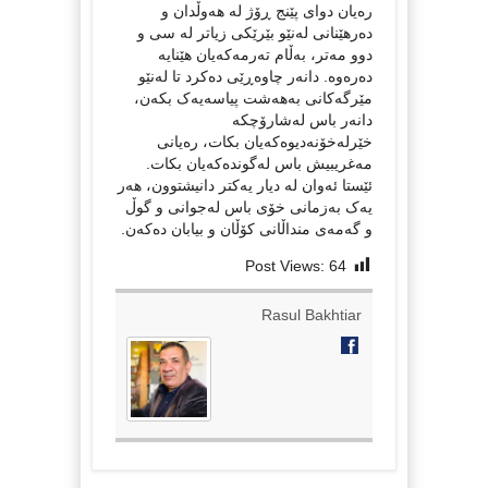
رەیان دوای پێنج ڕۆژ لە هەوڵدان و
دەرهێنانی لەنێو بێرێکی زیاتر لە سی و
دوو مەتر، بەڵام تەرمەکەیان هێنایە
دەرەوە. دانەر چاوەڕێی دەکرد تا لەنێو
مێرگەکانی بەهەشت پیاسەیەک بکەن،
دانەر باس لەشارۆچکە
خێرلەخۆنەدیوەکەیان بکات، رەیانی
مەغریبیش باس لەگوندەکەیان بکات.
ئێستا ئەوان لە دیار یەکتر دانیشتوون، هەر
یەک بەزمانی خۆی باس لەجوانی و گوڵ
و گەمەی منداڵانی کۆڵان و بیابان دەکەن.
Post Views:
64
Rasul Bakhtiar