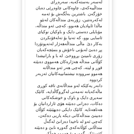
لەسەر بەستەکەیە، سەرەڕای
منداڵییەکەی، چاوەکانی چاوەڕێی دەیان
خۆزگەن. باشترین بەڵگەش بۆ ئەمە
لەکەرەنتین، زۆربەی منداڵەکان لەنێو
ماڵدا ئایپادیان هەبوو، کەچی ئەو منداڵە،
مۆبایلی دەستی دایک و باوکیان نوکیای
ئاسایی بوو، کە تەنیا بۆ تەلەفۆنکردن
بەکار دێ. ماڵی منداڵەهەژار لەتەپوتۆزدا
پڕ دەبێ لەبۆنی ناخۆش و بنمێچەکەیان
زۆری نامینێ بڕووخێ. لە با و بارانیشدا
کۆڵانی منداڵە هەژارەکان هەمووی دەبێتە
قوڕ و لیتە، کەچی هەر ئەو منداڵانە
هەموو سروودە نیشتمانییەکانیان ئەزبەر
کردووە.
دانەر یەکێکە لەو منداڵانەی تاقە کوڕی
ماڵەکەیانە تەمەنی لەگڕوگاڵدایە، کاتێک
سەیری دایک و باوک و خوشکەکانی
دەکات، دەزانی دەبێتە هۆی ئازاردانیان بۆ
هەتاهەتایە. کاتێک دایکی دەیهێنێتە کۆڵان
دەبینێ منداڵەکانی دیکە یاریی دەکەن،
کەچی ئەو لە ناخیدا دەزانێ لەگەڵ
منداڵانی کۆڵانەکەی گەورە نابێ و دەبێتە
کۆستێکی گەورە بۆ هەموو خەڵکی