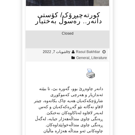
کورتەچیڕۆک/ کۆستی
دانەر.. رەسوڵ بەختیار
Closed
Rasul Bakhtiar
by
شوبات 7, 2022
General
,
Literature
دانەر چاوەڕێ بوو، گەورە بێ، تا ببێتە
ئەندازیار و هەرچی کەموکوڕی
شارۆچکەکەیان هەیە چاک بکاتەوە، چیتر
لافاو نەگاتە نێو گەڕەکەکەیان و کەس
لەبەر لافاوە لەناکاوەکان نەخنکێ.
ڕەنگی چاوی منداڵەهەژار جیایە، لەگەڵ
ڕەنگی چاوی منداڵەخواپێداوەکان.
چاوەکانی ئەو منداڵە هەژارە ماڵیان