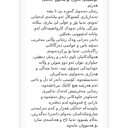
هەرێم.
رەیان دەیەوێ گەورە بێ تا ببێتە
ئەندازیاری کشتوکاڵ ئەو بیابانەی لەجیاتی
ئەوەی تەنیا تۆز و خۆڵی لێ ببارێ، بیکاتە
مێرگی بیابان نەوەک کاروانچییەکان لەو
بیابانە لەتێنووتی بخنکێن.
دانەر دەزانی وەک رەیانی وڵاتی مەغریب
دەبێتە باس و خواسی دەزگاکانی
راگەیاندن، تەنیا بۆ پڕکردنەوەی
هەواڵەکانیان ناوی دانەر و رەیان دەهێنن،
جیاوازی نێوان ئەو دوو شوێن و وڵاتە
جوداییەکی ئەوتۆی نییە، تەنیا منداڵی و
هەژاری بەتەواوی بەیەکتریان
دەبەستێتەوە، کۆستی دانەر لە دڵ و ناخی
ئەم هەرێمە هیچ کاتێک بیرناچێتەوە،
رەیانی مەغریبیش لەتەک تەکبیری
جەماوەر جاوەکانی زەق دەبێتەوە و
نازانێ چ قەوماوە لەم دەڤەرە.
ماوەیەکە خەڵکی هەژار و کەم دەرامەتی
شارۆچکەکەیان بەدوای دانەردا دەگەڕێن،
بەڵام بێسوود تەنیا ئاخ و هەناسەی سارد
بۆ هەمووان مایەوە.