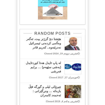
RANDOM POSTS
هێشتا دێ گرژتر بیت، ئەگەر
وەڵامی کردەنی ئیسرائیل
نەدرێتەوە.. کەریم قادر
تشرینی دووەم 19, 2024 Closed
لە پاپ ئایدل هەتا کوردئایدل
(بەشی سێهەم) … برایم
فەڕشی
حوزەیران 17, 2017 Closed
چیرۆكی لیلی و گورگه‌ فێڵ
بازه‌كه‌ … وه‌ڕگێرانی :
ئه‌حمه‌د كامه‌ران
تشرینی یەکەم 4, 2019 Closed