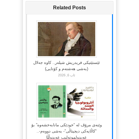
Related Posts
ئێستێتیکی فریدریش شیلەر.. کاوە جەلال
(بەشی هەشتەم و کۆتایی)
ئاب 6, 2026
وێنەی مرۆڤ لە “خودێکی مانابەخشەوە” بۆ
“کاڵایەکی دیجیتاڵی”- بەشی دووەم-..
عەبدولموتەلیب عەبدوڵڵا