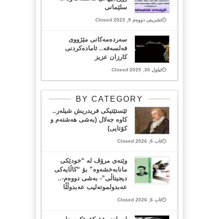
سلێمانی
تشرینی دووەم 9, 2023 Closed
سەردەمەكانی مێژووی
فەلسەفە.. ئامادەكردنی
كارزان عزیز
ئیلول 30, 2025 Closed
BY CATEGORY
ئێستێتیکی فریدریش شیلەر..
کاوە جەلال (بەشی هەشتەم و
کۆتایی)
ئاب 6, 2026 Closed
وێنەی مرۆڤ لە “خودێکی
مانابەخشەوە” بۆ “کاڵایەکی
دیجیتاڵی”- بەشی دووەم-..
عەبدولموتەلیب عەبدوڵڵا
ئاب 6, 2026 Closed