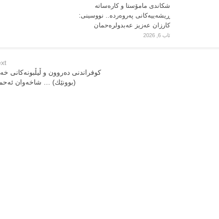
شکاندی مامۆستا و کارەساتە
ڕیشەییەکانی پەروەردە.. نووسینی:
کارزان عەزیز عەبدولرەحمان
ئاب 6, 2026
xt
كوفراندنی ده‌روون و ڵیڵبونه‌كانی خه‌
(بوونێك) … شاخه‌وان ئه‌حمه