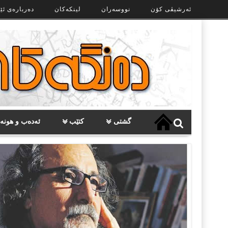
Ski
ئەرشیڤی کۆن
نووسەران
لینکەکان
دەربارەی ئێ
t
th
conten
گشتی
کتێب
ئەدەب و هونە