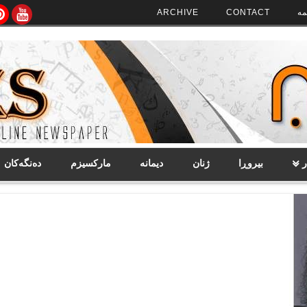
مە
CONTACT
ARCHIVE
ر
بیروڕا
ژنان
دیمانە
مارکسیزم
دەنگەکان