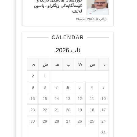
کوردستان بیابانێکی تاریک و
کۆمەڵگایەکی وێڵکراو.. یاسین
لەتیف
ئاب 6, 2026 Closed
CALENDAR
ئاب 2026
د
س
W
پ
هـ
ش
ی
2
1
9
8
7
6
5
4
3
16
15
14
13
12
11
10
23
22
21
20
19
18
17
30
29
28
27
26
25
24
31