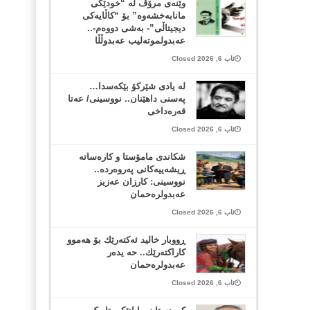
وێنەی مرۆڤ لە “خودێکی
مانابەخشەوە” بۆ “کاڵایەکی
دیجیتاڵی”- بەشی دووەم-..
عەبدولموتەلیب عەبدوڵڵا
ئاب 6, 2026 Closed
لە یادی شێرکۆ بێکەسدا…
پەسنی داهێنان.. نووسینی/ عەتا
قەرەداخی
ئاب 6, 2026 Closed
شکاندی مامۆستا و کارەساتە
ڕیشەییەکانی پەروەردە..
نووسینی: کارزان عەزیز
عەبدولرەحمان
ئاب 6, 2026 Closed
ڕووبار خالید ئەكتەرێك بۆ هەموو
كاراكتەرێك.. حه یدەر
عەبدولرەحمان
ئاب 6, 2026 Closed