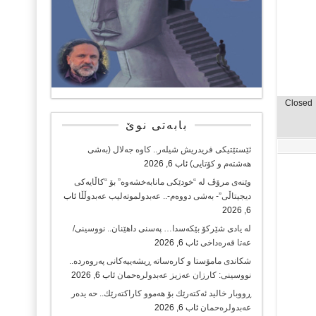
Closed
بابەتی نوێ
ئێستێتیکی فریدریش شیلەر.. کاوە جەلال (بەشی
هەشتەم و کۆتایی)
ئاب 6, 2026
وێنەی مرۆڤ لە “خودێکی مانابەخشەوە” بۆ “کاڵایەکی
دیجیتاڵی”- بەشی دووەم-.. عەبدولموتەلیب عەبدوڵڵا
ئاب
6, 2026
لە یادی شێرکۆ بێکەسدا… پەسنی داهێنان.. نووسینی/
عەتا قەرەداخی
ئاب 6, 2026
شکاندی مامۆستا و کارەساتە ڕیشەییەکانی پەروەردە..
نووسینی: کارزان عەزیز عەبدولرەحمان
ئاب 6, 2026
ڕووبار خالید ئەكتەرێك بۆ هەموو كاراكتەرێك.. حه یدەر
عەبدولرەحمان
ئاب 6, 2026