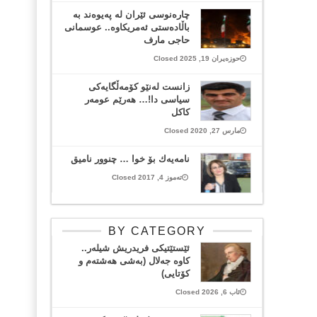
چارەنوسی ئێران لە پەیوەند بە
باڵادەستی ئەمریکاوە.. عوسمانی
حاجی مارف
حوزەیران 19, 2025 Closed
زانست له‌نێو كۆمه‌ڵگایه‌كی
سیاسی دا!… هه‌رێم عومه‌ر
كاكل
مارس 27, 2020 Closed
نامه‌یه‌ك بۆ خوا … چنوور نامیق
تەموز 4, 2017 Closed
BY CATEGORY
ئێستێتیکی فریدریش شیلەر..
کاوە جەلال (بەشی هەشتەم و
کۆتایی)
ئاب 6, 2026 Closed