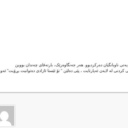
ێویست بە پێناسە ناکات! دوای ٢٩ ساڵ زیندانی کردنی لە لایەن ئەپارتایت ، پێی دەلێن ” تۆ ئێستا ئازادی دەتوانیت بڕۆیت” 