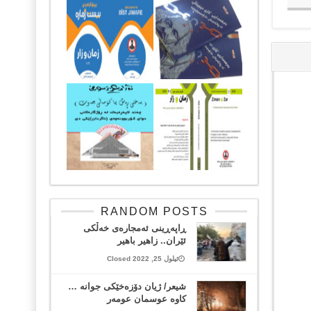
RANDOM POSTS
ڕاپەڕینی ئەمجارەی خەڵکی
ئێران.. زاهیر باهیر
ئیلول 25, 2022 Closed
شیعر/ ژیان دۆزەخێکی جوانە …
کاوە عوسمان عومەر