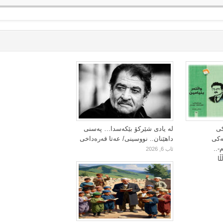
کی
لە یادی شێرکۆ بێکەسدا… پەسنی
یەکی
داهێنان.. نووسینی/ عەتا قەرەداخی
-..
ئاب 6, 2026
ا