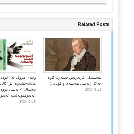
Related Posts
ئێستێتیکی فریدریش شیلەر.. کاوە
وێنەی مرۆڤ لە “خودێ
جەلال (بەشی هەشتەم و کۆتایی)
مانابەخشەوە” بۆ “کاڵا
دیجیتاڵی”- بەشی دووەم
ئاب 6, 2026
عەبدولموتەلیب عەبدوڵڵ
ئاب 6, 2026