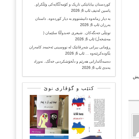
کوردستان بیابانێکی تاریک و کۆمەڵگایەکی وێڵکراو..
یاسین لەتیف
ئاب 6, 2026
بە دیار زمانەوە دانیشتووم بە دیار کوردەوە.. داستان
بەرزان
ئاب 6, 2026
تونێڵی جەنگەکان.. شیعری عەبدوڵڵا سلێمان (
مەشخەڵ)
ئاب 6, 2026
ڕۆمانی بیرانی شەڕڤانێک لە نووسینی ئەحمەد کامەران
بڵاودەکرێتەوە …
ئاب 6, 2026
دەسەڵاتدارانی هەرێم و دڵخۆشکردنی خەڵک.. نەوزاد
بەندی
ئاب 6, 2026
ئەویش
کتێب و گۆڤاری نوێ