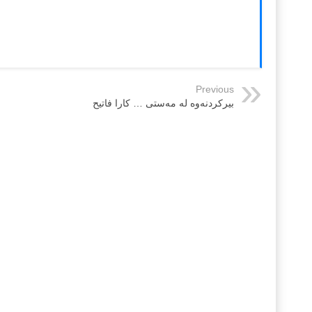
Previous
بیركردنەوە لە مەستی … کارا فاتیح