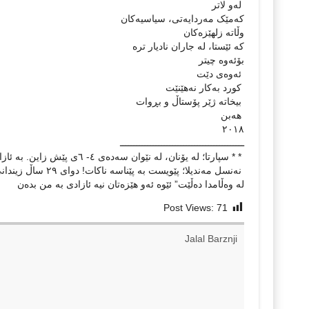
٢٠١٨
‎ نەنسل مەندیلا؛ پ
لە وەڵامدا دەڵێت” ئێوە ئەو هێزەتان نیە ئازادی بە من بدەن
Post Views:
71
Jalal Barznji