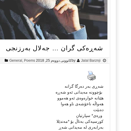
شەڕەکی گران … جەلال بەرزنجی
Jalal Barznji
by
کانوونی دووەم 25, 2018
Poems
,
General
شەڕی بەر دەرگا گرانە