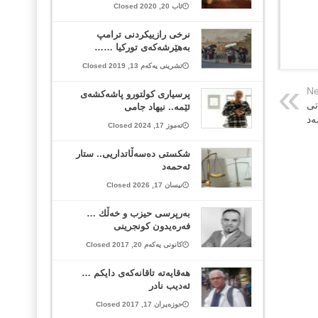
ئاب 20, 2020 Closed
نرخی رازییکردنی ترامپ
بەهێرشەکەی تورکیا ……
تشرینی یەکەم 13, 2019 Closed
Ne
پرسیاری کولتورو پاشەکشەی
تی
ئێمە.. نیهاد جامی
‌د
تەموز 17, 2024 Closed
شکستی دەسەڵاتداریی.. ستار
ئەحمەد
نیسان 17, 2026 Closed
بەرپرسی حیزب و خەڵك …
فەرەیدون کونجرینی
کانونی یەکەم 20, 2017 Closed
هه‌قایه‌ته‌ تاقانه‌كه‌ی دایكم …
ئەدیب نادر
حوزەیران 17, 2017 Closed