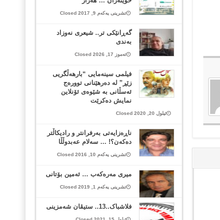
خوێنەران … هەژار
تشرینی یەکەم 9, 2017 Closed
گەڕانێکی تر.. شیعری نەوزاد
بەندی
تەموز 17, 2026 Closed
فیلمی سینەمایی “بارهەڵگریی
زێڕ” لە دەرهێنانی توورەج
ئەسڵانی بە شێوەی ئۆنلاین
نمایش دەکرێت
ئیلول 20, 2020 Closed
ناڕەزایەتی بەرفرانتر و رادیكاڵتر
دەكەن؟! … سەلام عەبدوڵڵا
تشرینی یەکەم 10, 2016 Closed
میری مه‌ره‌كه‌ب … ئه‌مین بۆتانی
تشرینی یەکەم 1, 2019 Closed
فلاشباک..13.. ستیڤان شەمزینی
ئیلول 15, 2021 Closed