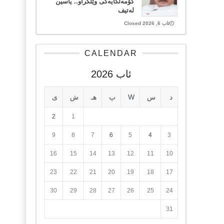
کۆمەڵگایەکی وێڵکراو.. یاسین
لەتیف
ئاب 6, 2026 Closed
CALENDAR
ئاب 2026
د
س
W
پ
هـ
ش
ی
2
1
9
8
7
6
5
4
3
16
15
14
13
12
11
10
23
22
21
20
19
18
17
30
29
28
27
26
25
24
31