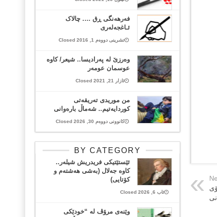
فەرھەنگی ڕق …. چالاک
ئـاغجەلەری
تشرینی دووەم 1, 2016 Closed
وەرزێ لە پەرادیسا.. شیعر/ کاوە
عوسمان عومەر
ئازار 21, 2021 Closed
من موریدی تەریقەتی
کوردایەتیم.. شەماڵ بارەوانی
کانوونی دووەم 30, 2026 Closed
BY CATEGORY
ئێستێتیکی فریدریش شیلەر..
کاوە جەلال (بەشی هەشتەم و
Ne
کۆتایی)
ۆی
ئاب 6, 2026 Closed
نی
وێنەی مرۆڤ لە “خودێکی