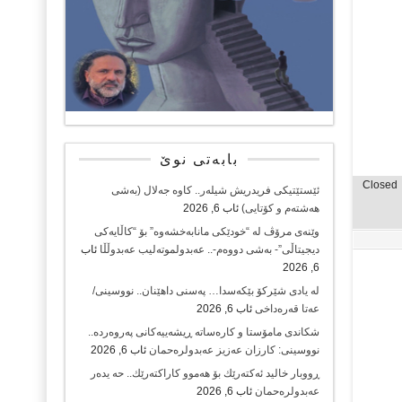
بابەتی نوێ
Closed
ئێستێتیکی فریدریش شیلەر.. کاوە جەلال (بەشی
هەشتەم و کۆتایی)
ئاب 6, 2026
وێنەی مرۆڤ لە “خودێکی مانابەخشەوە” بۆ “کاڵایەکی
دیجیتاڵی”- بەشی دووەم-.. عەبدولموتەلیب عەبدوڵڵا
ئاب
6, 2026
لە یادی شێرکۆ بێکەسدا… پەسنی داهێنان.. نووسینی/
عەتا قەرەداخی
ئاب 6, 2026
شکاندی مامۆستا و کارەساتە ڕیشەییەکانی پەروەردە..
نووسینی: کارزان عەزیز عەبدولرەحمان
ئاب 6, 2026
ڕووبار خالید ئەكتەرێك بۆ هەموو كاراكتەرێك.. حه یدەر
عەبدولرەحمان
ئاب 6, 2026