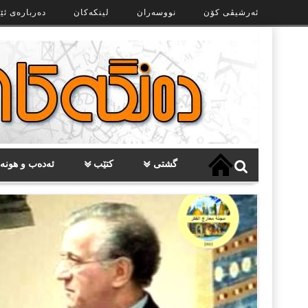
Ski
ئەرشیڤی کۆن
نووسەران
لینکەکان
دەربارەی ئێ
t
th
conten
گشتی
کتێب
ئەدەب و هونە