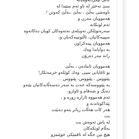
سێ نه‌خێر له‌ ناو ئه‌م سێیدا له
باوه‌شی به‌ڵێ ، به‌ڵێ ،به‌ڵێ كه‌وتن !.
هه‌موویان مه‌رن و
ئه‌م لوتكانه‌
سه‌ره‌نوێلكن ته‌ویله‌ی نه‌ته‌وه‌كان كویان ده‌كاته‌وه‌
سپییه‌كانیان، ئاڵتونییه‌كه‌یان و،
هه‌موویان پینه‌كراون
به‌ دوایاندا وه‌ك
رانه‌ مه‌ر ده‌رۆن
هه‌موویان ئاماده‌ن ، به‌ڵێ
بو ئاغایانی سپی ‌ وه‌ك كوێله‌و خزمه‌تكار!
پێنووس ، پێنووس، پێنووس …
به‌ پێنووسه‌كه‌ خه‌ت به‌ سه‌ر ده‌سه‌ڵاته‌كانیان بێنه‌و
ده‌نگ و شه‌قام و ئاوازو،
ئه‌م هه‌مووه‌ ئازاره‌ زوره‌ و ،
پێداكوتاندنه‌ و
هه‌ر كات هه‌ڵات زیاتر بته‌و ده‌بێت.
بت
له‌ پاش ئه‌وه‌ش بت
به‌ڵام لوتكه‌كان
هیچ نین‌ جگه‌ له‌ تاقمێكی خوێنمژو