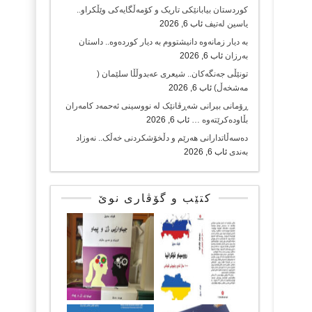
کوردستان بیابانێکی تاریک و کۆمەڵگایەکی وێڵکراو..
یاسین لەتیف
ئاب 6, 2026
بە دیار زمانەوە دانیشتووم بە دیار کوردەوە.. داستان
بەرزان
ئاب 6, 2026
تونێڵی جەنگەکان.. شیعری عەبدوڵڵا سلێمان (
مەشخەڵ)
ئاب 6, 2026
ڕۆمانی بیرانی شەڕڤانێک لە نووسینی ئەحمەد کامەران
بڵاودەکرێتەوە …
ئاب 6, 2026
دەسەڵاتدارانی هەرێم و دڵخۆشکردنی خەڵک.. نەوزاد
بەندی
ئاب 6, 2026
کتێب و گۆڤاری نوێ