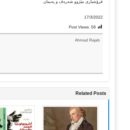
فرۆشیاری مێژوو شه‌ره‌ف و په‌یمان.
17/3/2022
Post Views:
58
Ahmad Rajab
Related Posts