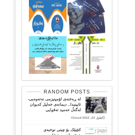
RANDOM POSTS
لە ڕەخنەی لۆمپنیزمی نەتەوەیی-
ئایینیدا.. دیمانەی خەلیل کەیوان
لەگەڵ حەمید تەقوایی
ئیلول 24, 2022 Closed
کتێبێک بۆ چینی نوخبەی