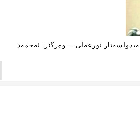
‌بدولسه‌تار نورعه‌لی… وەرگێر: ئه‌حمه‌د