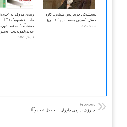
ئێستێتیکی فریدریش شیلەر.. کاوە
وێنەی مرۆڤ لە “خودێ
جەلال (بەشی هەشتەم و کۆتایی)
مانابەخشەوە” بۆ “کاڵا
دیجیتاڵی”- بەشی دووەم
ئاب 6, 2026
عەبدولموتەلیب عەبدوڵڵ
ئاب 6, 2026
Previous
چیرۆک/ درمی دابڕان… جەلال عەبدوڵڵا