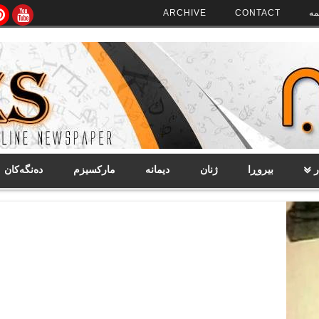
مە
CONTACT
ARCHIVE
ر
بیروڕا
ژنان
دیمانە
مارکسیزم
دەنگەکان