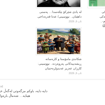
کی
لە یادی شێرکۆ بێکەسدا… پەسنی
یەکی
داهێنان.. نووسینی/ عەتا قەرەداخی
-..
ئاب 6, 2026
ا
شکاندی مامۆستا و کارەساتە
ڕیشەییەکانی پەروەردە.. نووسینی:
کارزان عەزیز عەبدولرەحمان
ئاب 6, 2026
xt
دایە دایە، باوکم مزگەوتی لەگەڵ خ
هینایە… شەماڵ بارەوا