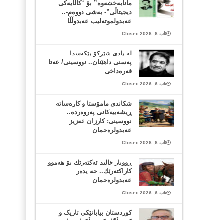
مانابەخشەوە” بۆ “کاڵایەکی
دیجیتاڵی”- بەشی دووەم-..
عەبدولموتەلیب عەبدوڵڵا
ئاب 6, 2026 Closed
لە یادی شێرکۆ بێکەسدا…
پەسنی داهێنان.. نووسینی/ عەتا
قەرەداخی
ئاب 6, 2026 Closed
شکاندی مامۆستا و کارەساتە
ڕیشەییەکانی پەروەردە..
نووسینی: کارزان عەزیز
عەبدولرەحمان
ئاب 6, 2026 Closed
ڕووبار خالید ئەكتەرێك بۆ هەموو
كاراكتەرێك.. حه یدەر
عەبدولرەحمان
ئاب 6, 2026 Closed
کوردستان بیابانێکی تاریک و