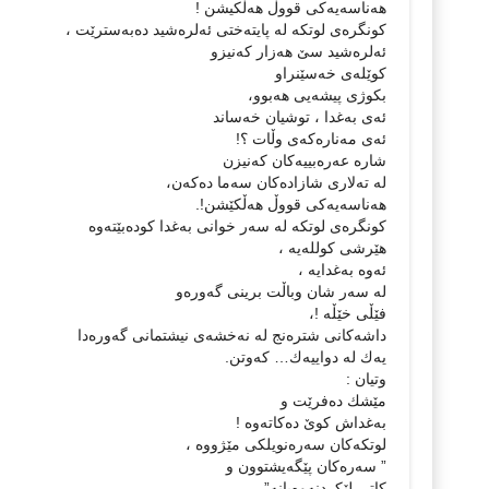
هه‌ناسه‌یه‌كی قووڵ هه‌ڵكیشن !
كونگره‌ی لوتكه‌ له‌ پایته‌ختی ئه‌لره‌شید ده‌به‌سترێت ،
ئه‌لره‌شید سێ هه‌زار كه‌نیزو
كوێله‌ی خه‌سێنراو
بكوژی پیشه‌یی هه‌بوو،
ئه‌ی به‌غدا ، توشیان خه‌ساند
ئه‌ی مه‌ناره‌كه‌ی وڵات ؟!
شاره‌ عه‌ره‌بییه‌كان كه‌نیزن
له‌ ته‌لاری شازاده‌كان سه‌ما ده‌كه‌ن،
هه‌ناسه‌یه‌كی قووڵ هه‌ڵكێشن!.
كونگره‌ی لوتكه‌ له‌ سه‌ر خوانى به‌غدا كوده‌بێته‌وه‌
هێرشی كولله‌یه‌‌ ،
ئه‌وه‌ به‌غدایه‌ ،
له‌ سه‌ر شان وباڵت برینی گه‌وره‌و
فێڵی خێڵه‌ !،
داشه‌كانی شتره‌نج له‌ نه‌خشه‌ی نیشتمانی گه‌وره‌دا
یه‌ك له‌ دواییه‌ك… كه‌وتن.
وتیان :
مێشك ده‌فرێت و
به‌غداش كوێ ده‌كاته‌وه‌ !
لوتكه‌كان سه‌ره‌نویلكی مێژووه‌ ،
” سه‌ره‌كان پێگه‌یشتوون و
كاتی لێكردنه‌وه‌یانه‌”.