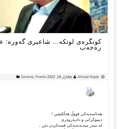
كونگره‌ی لوتكه‌… شاعیری گه‌وره‌: عه
ره‌جه‌ب
Ahmad Rajab
by
ئازار 18, 2022
Poems
,
General
هه‌ناسه‌یه‌كی قووڵ هه‌ڵكیشن !
دیموكراتی و دادپه‌روه‌ری
له‌ سه‌ر سه‌به‌ته‌یه‌كی قسه‌كردن دێن ،