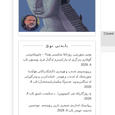
Closed
بابەتی نوێ
بۆچی شۆڕشی رۆژئاڤا شکستی هێنا؟ – چاوپێکەوتنی
گۆڤاری بەرگری لە مارکسیزم لەگەڵ فرێد وێستۆن
ئاب
4, 2026
بزووتنەوەی ئەدەب و هونەری تاکتایگەراکانی هۆڵەندا
شۆڕشێک لە ئەدەب و هونەر.. ئامادەکردن و وەرگێڕانی
لە ئینگلیزییەوە: عەبدوڵا سڵێمان(مەشخەڵ)
ئاب 4,
2026
چ رۆژگارێکە تێی کەوتووین!.. د.حیکمەت نامیق
ئاب 4,
2026
ڕوانینیک لەبارەى شیعرى نارین ڕۆستەم.. موحسین
ئەحمەد عومەر
ئاب 4, 2026