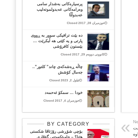
پرسیارەکانى بەشدار سامى
وەرامەکانى عەبدولموتەلیب
عەبدوڵڵا
حوزەیران 28, 2017 Closed
دە بێت ترافیکی سوور بە ڕووی
پارتی و یە کێتی هە ڵبکرێت …
بێستون کافرۆشی
کانوونی دووەم 29, 2017 Closed
چاڵە ڕەشەکەی چاند” کلتور”..
جەمال کۆشش
ئیلول 2, 2023 Closed
خودا … سمکۆ ئەحمەد
حوزەیران 4, 2017 Closed
Ne
BY CATEGORY
ست
بۆچی شۆڕشی رۆژئاڤا شکستی
وە
هێنا؟ – چاوپێکەوتنی گۆڤاری