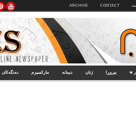
مە
CONTACT
ARCHIVE
ر
بیروڕا
ژنان
دیمانە
مارکسیزم
دەنگەکان