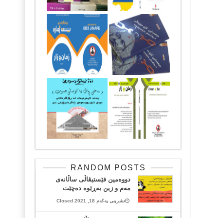
RANDOM POSTS
دووەمین فێستیڤاڵی ساڵانەی
مەم و زین بەڕێوە دەچێت
تشرینی یەکەم 18, 2021 Closed