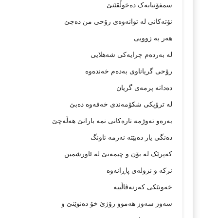
سمفۆنيايەک دەخوڵقێنێ
نۆتەکانی لە توانەوەی رۆحی من دەچێ
هەر بە زوویی
لە بەردەم چرايەکی شەهلایی
رۆحی گرياناوی بەدەم خەندەوە
دەداتە پرمەی گريان
لە ترۆپکی شکۆمەندی خەفەوە دەبێ
بەرەو تەوژمە تارەکانی نمە بارانێ هەڵەچێ
دەنگی يار دەبێتە نەرمە ئاونگ
کەپرێک لە بۆن و چيمەنێ لە ئاورشمين
نرکە و نزولەی پاڕانەوە
خەونێکی کەرنەڤاڵييە
سەوز سەوز هەموو رۆژێ خۆ دەنوێنێ و