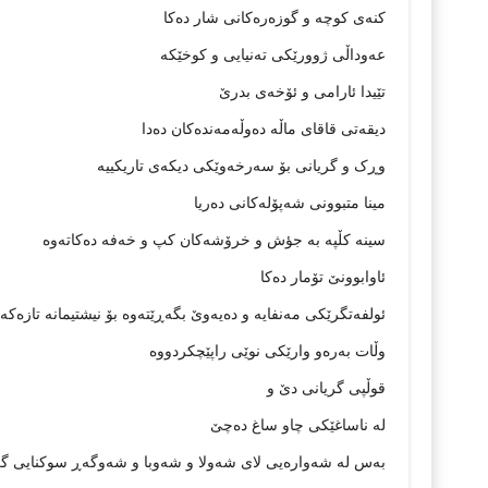
کنەی کوچە و گوزەرەکانی شار دەکا
عەوداڵی ژوورێکی تەنيایی و کوخێکە
تێيدا ئارامی و ئۆخەی بدرێ
ديقەتی قاقای ماڵە دەوڵەمەندەکان دەدا
وڕک و گريانی بۆ سەرخەوێکی ديکەی تاريکييە
مينا متبوونی شەپۆلەکانی دەريا
سينە کڵپە بە جؤش و خرۆشەکان کپ و خەفە دەکاتەوە
ئاوابوونێ تۆمار دەکا
ئولفەتگرێکی مەنفايە و دەيەوێ بگەڕێتەوە بۆ نيشتيمانە تازەکە
وڵات بەرەو وارێکی نوێی راپێچکردووە
قوڵپی گريانی دێ و
لە ناساغێکی چاو ساغ دەچێ
بەس لە شەوارەیی لای شەولا و شەوبا و شەوگەڕ سوکنایی گر