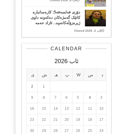
ئاب 4, 2026 Closed
دۆزی فەلسەفە5: کارەساتبارە
کاتێک گەمژەکان دەکەونە داوی
ژیرەزۆڵەکانەوە.. ئازاد حەمە
ئاب 2, 2026 Closed
CALENDAR
ئاب 2026
د
س
W
پ
هـ
ش
ی
2
1
9
8
7
6
5
4
3
16
15
14
13
12
11
10
23
22
21
20
19
18
17
30
29
28
27
26
25
24