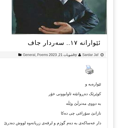
ئێوارانە ١٧.. سەردار جاف
Sardar Jaf
by
شوبات 21, 2023
Poems
,
General
ئێوارەيە و
کوێرێک دەڕوانێتە ئاوابوونی خۆر
بە دووی مەنزڵێ وێڵە
نازانێ سۆراغی چی دەکا
دار عەساکەی بە دەم گوژم و لرفەی زريانەوە لووش دەدرێ