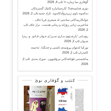
گۆڤاری نما ژمارە ٦١
ئاب 4, 2026
دۆزی فەلسەفە5: کارەساتبارە کاتێک گەمژەکان
دەکەونە داوی ژیرەزۆڵەکانەوە.. ئازاد حەمە
ئاب 2, 2026
جوانکارییەکانی سادەیی لە شیعری فریا جاف…
شاعیریی ژیانی ڕۆژانە و زمانی هەست.. نزار جاف
ئاب
2, 2026
رۆمـانی “پارشـێوی مـاری سـیر”ی جـوان قـادۆ.. و. رەزا
شـوان
ئاب 2, 2026
تورکیا لەنێوان پڕۆسەی ئاشتی و جەنگدا.. ئەحمەد
کامەران
ئاب 2, 2026
پەکخستنی قۆناغەکانی مرۆڤبوون.. نەوزاد بەندی
ئاب 2,
2026
کتێب و گۆڤاری نوێ