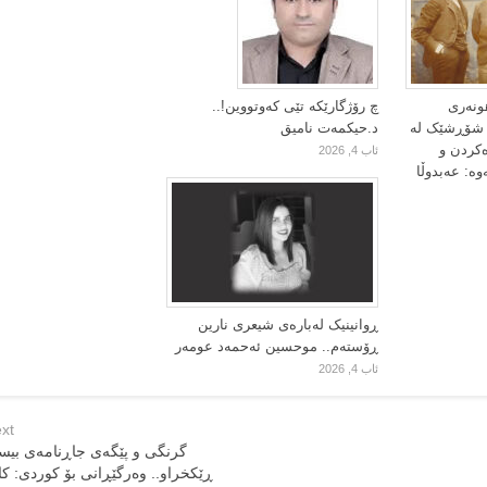
ونەری
چ رۆژگارێکە تێی کەوتووین!..
ا شۆڕشێک لە
د.حیکمەت نامیق
ەکردن و
ئاب 4, 2026
وە: عەبدوڵا
ڕوانینیک لەبارەى شیعرى نارین
ڕۆستەم.. موحسین ئەحمەد عومەر
ئاب 4, 2026
xt
گرنگی و پێگەی جاڕنامەی بی
ڕێکخراو.. وەرگێڕانی بۆ کوردی: کا