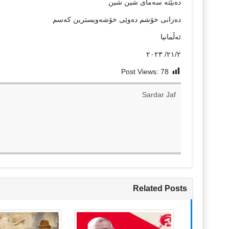
دەبێتە سەمای شين شين
دەزانی خۆشم دەوێی خۆشەويسترين کەسم
ئەڵمانيا
٢١/٢/ ٢٠٢٣
Post Views:
78
Sardar Jaf
Related Posts