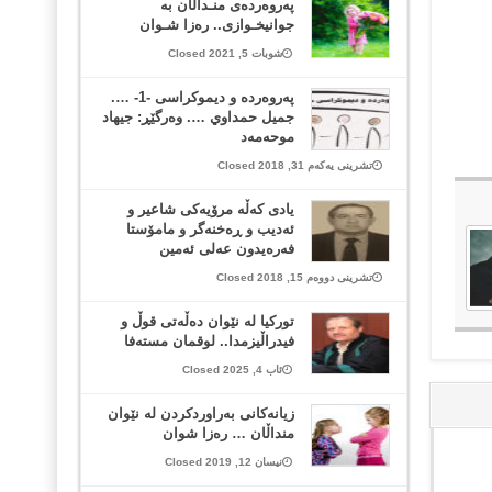
پەروەردەی منـداڵان بە
جوانیخـوازی.. رەزا شـوان
شوبات 5, 2021 Closed
پەروەردە و دیموکراسی -1- ….
جمیل حمداوي …. وەرگێڕ: جیهاد
موحەمەد
تشرینی یەکەم 31, 2018 Closed
یادی کەڵە مرۆیەکی شاعیر و
ئەدیب و ڕەخنەگر و مامۆستا
فەرەیدون عەلی ئەمین
تشرینی دووەم 15, 2018 Closed
توركیا لە نێوان دەڵەتی قوڵ و
فیدراڵیزمدا.. لوقمان مستەفا
ئاب 4, 2025 Closed
زیانەکانی بەراوردکردن لە نێوان
منداڵان … رەزا شوان
نیسان 12, 2019 Closed