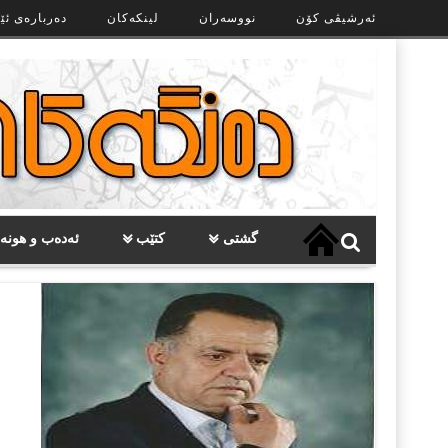
Ski
ئەرشیڤی کۆن
نووسەران
لینکەکان
دەربارەی ئێ
t
th
conten
گشتی
کتێب
ئەدەب و هونە