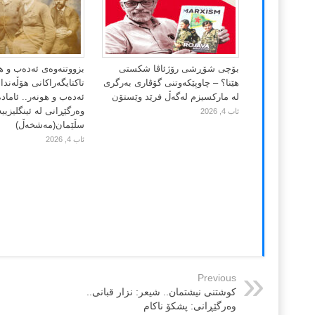
بۆچی شۆڕشی رۆژئاڤا شکستی
بزووتنەوەی ئەدەب و ه
هێنا؟ – چاوپێکەوتنی گۆڤاری بەرگری
تاکتایگەراکانی هۆڵەند
لە مارکسیزم لەگەڵ فرێد وێستۆن
ئەدەب و هونەر.. ئاماد
وەرگێڕانی لە ئینگلیزییە
ئاب 4, 2026
سڵێمان(مەشخەڵ)
ئاب 4, 2026
Previous
کوشتنی نیشتمان.. شيعر: نزار قبانی..
وەرگێڕانی: پشکۆ ناکام