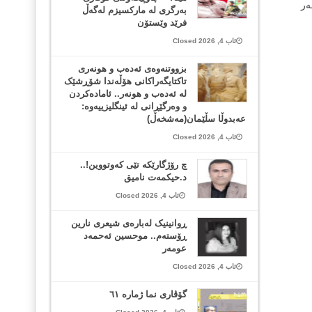
ەر
بەرگری لە مارکسیزم لەگەڵ
فرێد وێستۆن
ئاب 4, 2026 Closed
بزووتنەوەی ئەدەب و هونەری
تاکتایگەراکانی هۆڵەندا شۆڕشێک
لە ئەدەب و هونەر.. ئامادەکردن
و وەرگێڕانی لە ئینگلیزییەوە:
عەبدوڵا سڵێمان(مەشخەڵ)
ئاب 4, 2026 Closed
چ رۆژگارێکە تێی کەوتووین!..
د.حیکمەت نامیق
ئاب 4, 2026 Closed
ڕوانینیک لەبارەى شیعرى نارین
ڕۆستەم.. موحسین ئەحمەد
عومەر
ئاب 4, 2026 Closed
گۆڤاری نما ژمارە ٦١