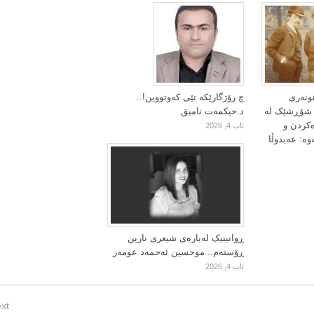
ونەری
چ رۆژگارێکە تێی کەوتووین!..
ا شۆڕشێک لە
د.حیکمەت نامیق
ەکردن و
ئاب 4, 2026
وە: عەبدوڵا
ڕوانینیک لەبارەى شیعرى نارین
ڕۆستەم.. موحسین ئەحمەد عومەر
ئاب 4, 2026
xt