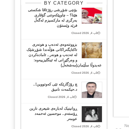
BY CATEGORY
بۆچی شۆڕشی رۆژئاڤا شکستی
هێنا؟ – چاوپێکەوتنی گۆڤاری
بەرگری لە مارکسیزم لەگەڵ
فرێد وێستۆن
ئاب 4, 2026 Closed
بزووتنەوەی ئەدەب و هونەری
تاکتایگەراکانی هۆڵەندا شۆڕشێک
لە ئەدەب و هونەر.. ئامادەکردن
و وەرگێڕانی لە ئینگلیزییەوە:
عەبدوڵا سڵێمان(مەشخەڵ)
ئاب 4, 2026 Closed
چ رۆژگارێکە تێی کەوتووین!..
د.حیکمەت نامیق
ئاب 4, 2026 Closed
ڕوانینیک لەبارەى شیعرى نارین
ڕۆستەم.. موحسین ئەحمەد
عومەر
Ne
ئاب 4, 2026 Closed