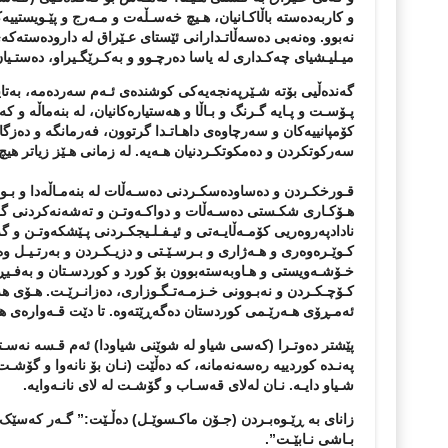
و کاربەدەستە باڵاکـانیان، هـیچ خەسـڵەت و مـەرج و پێـویستییە
نەبوو. وەنەبی دەسەڵاتـدارانی ئێستای عـێراق لە دارودەست
میـلیـشیای چەکـداری لە یاسا دەرچـوو و بەکـرێگـیراو، دەست
گەندەڵیی بۆتە شـێرپەنجەیەکی کوشندەی ئـەم سەردەمە، بەتایبە
پـۆسـت و پـایە گـرنگ و بـاڵا و هەستیارەکانیان، لە بنەماڵە 
کۆمپانییەکان و سەرچاوەی داهـاتـدا گرتوون، فەرمانگە و دەزگ
سەرکوتکردن و دەمکوتکـردنیان هـەیە. لە زمانی هـێز زیاتر هیچ ز
قـورخکـردن و دەساودەسکـردنی دەسـەڵات لە بنەمـاڵەدا و بـ
هـۆکـاری شکـستی دەسـەڵات و دواکـەوتـن و تەشەنەکردنی گـەنـ
نادادپەروەریی کۆمـەڵایـەتی و ئیـفـلـیجکـردنی پـێشکەوتـن و گە
کـوێـرەوەری و هـەژاری و بـرسـێـتی و دزیـکـردن و بەرتـیـل 
خـۆشـەویستی و هـاوبەستەبوون بۆ کورد و کوردسـتان و بەفـیڕۆ
کـۆچـکـردن و نەبـوونی خـزمـەتـگـوزاری، دەزانـرێـت. هـۆی ه
ئەمـڕۆی هـەرێـمی کوردستان دەگەڕێتەوە. تا دێت قـەوارەی هەر
پێشتر دەوتـرا
(
کەسی شیاو لە شوێنی شیاودا) ئەم قـسە نەسـتەق
پەنـدە کوردییە رەسەنەمانە، کە دەڵێت
(
نـان بۆ نانەوا و گۆشـ
شـیاو دایـە. نـان لەلای قەسـاب و گۆشـت لە لای نانـەوایە.
زانای بە ڕێـوەبـردن
(
جـۆن ماکـسوێـل
) دەڵـێت:” گـەر کەسێک لە
بـاشی نـابێـت”.