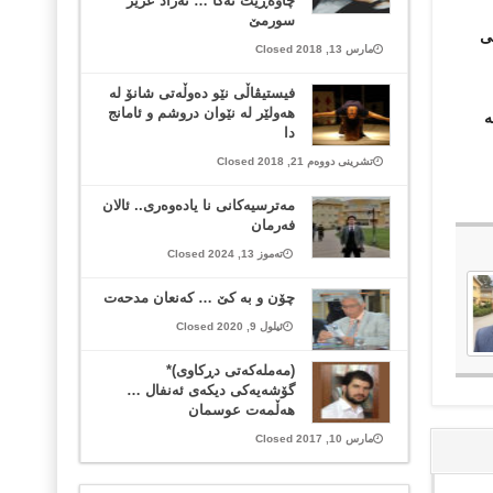
چاوه‌ڕێت نه‌كا … نه‌ژاد عزیز
سورمێ
تی
مارس 13, 2018 Closed
فیستیڤاڵی نێو ده‌وڵه‌تی شانۆ له‌
هه‌ولێر له‌ نێوان دروشم و ئامانج
ە
دا
تشرینی دووەم 21, 2018 Closed
مەترسیەکانی نا یادەوەری.. ئالان
فەرمان
تەموز 13, 2024 Closed
چۆن و بە کێ … کەنعان مدحەت
ئیلول 9, 2020 Closed
(مەملەکەتی دڕکاوی)*
گۆشەیەکی دیکەی ئەنفال …
هەڵمەت عوسمان
مارس 10, 2017 Closed