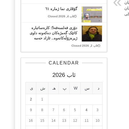
ان
ان
گۆڤاری نما ژمارە ٦١
کی
ئاب 4, 2026 Closed
دۆزی فەلسەفە5: کارەساتبارە
کاتێک گەمژەکان دەکەونە داوی
ژیرەزۆڵەکانەوە.. ئازاد حەمە
ئاب 2, 2026 Closed
CALENDAR
ئاب 2026
د
س
W
پ
هـ
ش
ی
2
1
9
8
7
6
5
4
3
16
15
14
13
12
11
10