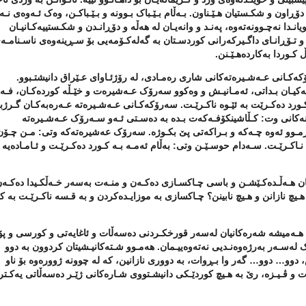
دۆڕاون و شکـستیان هـێـناون. بـەڵام بـێـباک بـوونە و بـێـباکـن، وەک ئـەوەی نـە
یانـدا نەچـوونەتەوە، پەنـد و وانەیـان لە هەڵە و دۆڕانـدن و شکـستییەکـانیـان
لان و تـۆڕانـای داگـیرکەرانی کوردسـتان بە گەلەکـۆمەیی بۆ سـڕینەوەی ناسـنامـە
 کـوردا بەکاردەهـێـنن.
ەکـانی عـەشـیرەتەکانی شاری رەمـادی، لە رۆژئـاوای عـێراق دانیشتـبوو.
کیـان بـداتی، ئەمـانیـش و وەکوو سەرۆک عـەشیرەت و خێـڵە کوردەکـان، فـ
کـورد دەکـرێت بە ئێـوە ناکـرێـت. سەرۆکەکـانی عـەشـیرەتە عـەرەبەکـان گـرژب
وانەکانی وت: کـڵاشینکۆفـەکەت بـدە بە دەسـتی ئـەو سـەرۆک عـەشـیرەتە
ەرمـوو ئەوە چـەکە و بـراکەتی پێ بکـوژە. سەرۆک عەشیرەتەکە وتی: مـن چـۆن
نـاکـرێـت. سـەدام حوسـێـن وتی: بەڵام ئەمـە بـە کـورد دەکـرێـت و ئـامـادەیە
ان هـەڵـدەکـێشـن و باسی چـاکسـازی دەکـەن و منـەت بەسەر خـەڵکـیدا دەکـەن
هـیچ نازانن و هـیچ نابینن؟ چـاکسازی بە موزایـدەکردن و بە قـسە ناکـرێـت بە کـ
ن، هـەمیشە شەرەکانیان لەسەر قورخکـردنی دەسەڵات و ئاغایەتی و کورسی و 
ەک لەسـەر بەرژەوەنـدیی نەتەوەییـمان. هەمـوو شـتەکانیـشیتان کردوون بە دوو
 دوو… دوو… گەر وا بـڕوات، بە دووری نازانین، کە لە چوونە ژوورەوە بۆ ناو
رت و ڤـیـزە، رێ بە هـیچ کوردێـکی دانیشـتووی شـارەکانی ژێـر دەسەڵاتی یەکـت