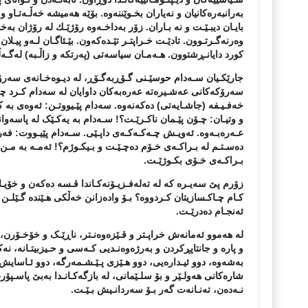
بەرانبەرەکانیان و نەیاران بخـوێننەوە. بۆێە هەمیشە خەڵـەتـاو و 
بایـان دیبـێـت و نە بـاران. زۆر بەداخـەوە رۆژێـك لە رۆژان بەخو
وەرنەگـرتـوون. تادێـت خـراپتـر تێـدەکەون. بێـئاگـان لـەو پیـ
کورد دایانـڕشتوون. هـەمـان سیاسەتی
(
پەرتکە و زاڵـبە
)
لەگـەڵ
جارێکـیان سـەدام حوسێـنی گـۆڕبەگـۆڕ، لە دیـوەخـانەی سەرۆک
سەرۆکەکانی عەشـیرەتە عەرەبەکان داوایان لە سەدام کـرد چە
خەفـیـفە
(
جاشـایەتی
) دەکەنەوە. سەدام پێـیووتـن: ئەوەی بە 
و وتیـان: چـۆن پێـمان ناکـرێـت؟! سـەدام بە یەکـێک لە پاسە
عـەرەبـەوە. ئەویـش چـەکـەکـەی داپـێی. سـەدام پێیـووت: ف
دەسـتـم لە بـراکـەی خـۆم دەچـێـت و بـیکـوژم؟! ئەمـە بە مـن 
بـراکـەی خـۆی بکـوژێـت.
زۆرم پێ سەیـرە کە لە تەلەفـزیـۆنەکـاندا قـسە دەکەن و خۆیـ
کـام چـاکـسازیتان کـردووە؟ بـۆ وادەزانن خەڵکی هـێندە گـێلـن 
ئەنجـام دەدرێـت.
لە هەموو ئەمانەش خراپـتر و قـێزەوەنـتر، ناڕێـک و خۆخـۆر
و پارە و جانتاپڕکردن و بەرژەوەنـدیی کـەسی و حـیزبیتـانە، ن
بەشەوە، دوو ئیـدارەیی، دوو هـێزی پـێـشـمەرگە، دوو ئـاسایش،
شارەکانی هەولـێر و بۆ سلـێمانی، لە بازگەکـانـدا بەبێ پاسـپۆ
نـەدەن، تەنـانەت گەر بـۆ سەردانـیش بـێـت.