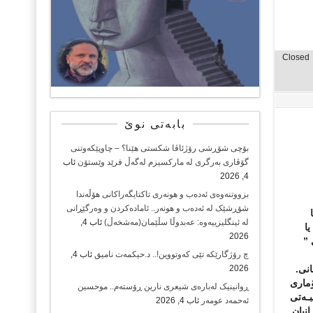
Closed
بابەتی نوێ
بۆچی شۆڕشی رۆژئاڤا شکستی هێنا؟ – چاوپێکەوتنی
گۆڤاری بەرگری لە مارکسیزم لەگەڵ فرێد وێستۆن
ئاب
4, 2026
بزووتنەوەی ئەدەب و هونەری تاکتایگەراکانی هۆڵەندا
شۆڕشێک لە ئەدەب و هونەر.. ئامادەکردن و وەرگێڕانی
لە ئینگلیزییەوە: عەبدوڵا سڵێمان(مەشخەڵ)
ئاب 4,
ا
2026
 ”
چ رۆژگارێکە تێی کەوتووین!.. د.حیکمەت نامیق
ئاب 4,
انی.
2026
ماری
ڕوانینیک لەبارەى شیعرى نارین ڕۆستەم.. موحسین
بـەتی
ئەحمەد عومەر
ئاب 4, 2026
انیان