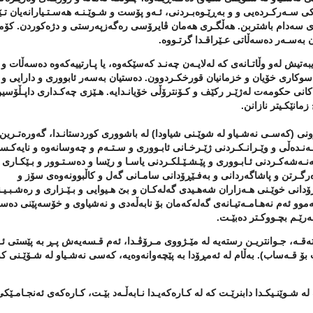
کی سـەرکـردەیی و و بەڕێـوەبـردنی، ئـەو پۆست و شـوێـنـە هەسـتـیارانەیان تـێـ
ەکەی سەدام باشتربن. هەڵگـری هەمان ڤایرۆسی رەگەزپەرستی و دژەکوردن. کۆم
ـیان بەسـەر دەسەڵاتی عـێراقـدا گرتـووە.
تیش لەو وڵاتـانەی کە لەلایـەن چەنـد کەسێکەوە، یا پـارتییەکەوە دەسەڵات و
و کەسوکاری خۆیان و خزمانیان قورخکـردوون. دەستیان بەسەر ئابووری و دارایی و
اکانی حکومەت لەژێـر رکێف و کـۆنترۆڵی خۆیانـدایە. هـێزی چەکـداری داپـڵۆسی
مانێکـیتر نازانن.
وونی
(
کەسـی نەشـیاو لە شوێـنی شیاودا) لە باشووری کوردستانـدا، گەورەتـرین
دەڵی و وێـرانـکـردنی ژێـرخـانی ئابـووری و سـتـەم و چەوسانەوە و نایەکـسا
نـەشەکـردنی ئـابـووری و پێـشـێـلکـردنی یاسـا و رێسا و دەسـتـوور و بـێکـاری 
وەرگـرتن و پاشاگەردانی و بەفـێڕۆدانی سامـانی گەل و کاڵبوونەوەی سۆز و
دانی خوێـنی هـەزاران شەهـیدی گەلەکـان و بێ هـیوایی و بـێـزاری و رەشـبـیـ
ەموو ئەم نەهـامـەتیـانەی گەلەکەمان بۆ نابەڵەدی و نەشیاوی و خۆسەپێنی دەس
ێـم بچـووکـتر دەبێـت.
ـە، جـوانتریـن رستەیە لە مێـژووی مـرۆڤـدا، ئەم قـسەیەش پـڕ بە پێستی ئـ
ت بۆ قـەساب
).
بەڵام لە ئەمڕۆدا بە پێچەوانەوەیە، کەسی نەشـیاو لە شـۆێـنی 
 شـوێنـیکـدا دابنرێـت کە لە کـارەکەیـدا نـابەڵـەد بێـت، کـارەکەی ئەنجـامـێک