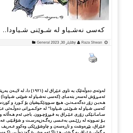
کەسی نەشـیاو لە شـوێنی شـیاودا.. 
Raza Shwan
by
ئایار 30, 2023
General
لەوتەی دەوڵەتێک بە ناوی عـێراق لە
(
١٩٢١
) دا، لە لایـەن بەر
ئەمـڕۆش لەسەر بنەمـای (
کەسی نەشـیاو لە شوێنی شـیاودا
) 
هـەبـن زۆر دەگەمـەنـن. هـیچ سـوودێکـیشیان بۆ کـورد و کوردس
کەسی شـیاو لە شـوێـنی شـیاودا” لە حوکـمـڕانی دەوڵـەتی عـێرا
سـامـانـێکی زۆری عـێـراق بە فـیڕۆچـوون. باجی ئەم هـەڵانە و 
بـۆ نمـوونە لە رژێـمی بەعـسی رەگـەزپەرسـت و شۆڤـێنی عە
عـێراق، بێڕەوشت و ناڕەسەن و چاوشۆڕێکی وەکوو عـەریف (
و گەلی عـێراق بە گـشتی هـێـنا؟ ئەمـەش بۆ گەنـدەڵـیی (
کـەسی