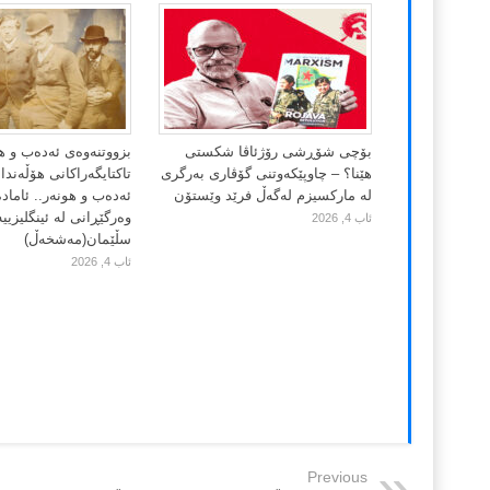
بۆچی شۆڕشی رۆژئاڤا شکستی
بزووتنەوەی ئەدەب و ه
هێنا؟ – چاوپێکەوتنی گۆڤاری بەرگری
تاکتایگەراکانی هۆڵەند
لە مارکسیزم لەگەڵ فرێد وێستۆن
ئەدەب و هونەر.. ئاماد
وەرگێڕانی لە ئینگلیزییە
ئاب 4, 2026
سڵێمان(مەشخەڵ)
ئاب 4, 2026
Previous