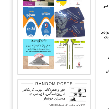
ئەو
وانای
نکە
ان
RANDOM POSTS
جۆر و شێوه‌كانی بوونی كاریكاتێر
له‌ ڕۆژنامه‌گه‌ریدا (به‌شی 8)…
هه‌ندرێن خۆشناو
کانونی یەکەم 14, 2019 Closed
اخی