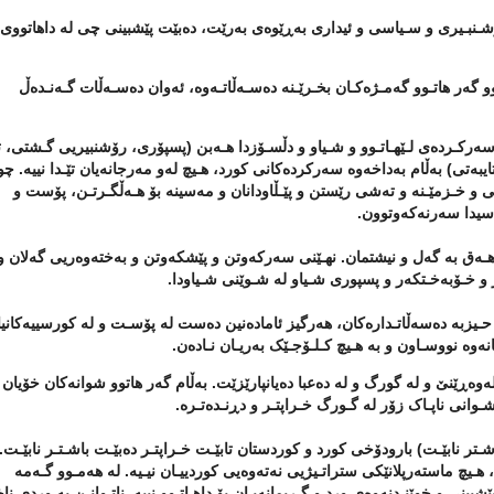
رۆشـنبـیری و سـیاسی و ئیداری بەڕێوەی بەرێت، دەبێت پێشبینی چی لە داهاتووی 
و
گەر هاتـوو گەمـژەکـان بخـرێـنە دەسـەڵاتـەوە، ئەوان دەسـەڵات گـەنـدەڵ
رکـردەی لـێهـاتـوو و شـیاو و دڵسـۆزدا هـەبن (
پسپۆری، رۆشنبیریی گـشتی، ت
یبەتی
)
بەڵام بەداخەوە سەرکردەکانی کورد، هـیچ لەو مەرجانەیان تێـدا نییە. چو
 و خـزمێـنە و تەشی رێستن و پێـڵاودانان و مەسینە بۆ هـەڵگـرتـن، پۆست و
اسیدا سەرنەکەوتوون.
هـەق بە گەل و نیشتمان. نهـێنی سەرکەوتن و پێشکەوتن و بەختەوەریی گەلان و
و خـۆبەخـتکەر و پسپوری شـیاو لە شـوێنی شـیاودا.
ـیزبە دەسەڵاتـدارەکان، هەرگیز ئامادەنین دەست لە پۆسـت و لە کورسییەکانی
ەوە نووسـاون و بە هـیچ کـلـۆجـێک بەریـان نـادەن.
ەوەڕێنێ و لە گورگ و لە دەعبا دەیانپارێزێت. بەڵام گەر هاتوو شوانەکان خۆیان
انی ناپـاک زۆر لە گـورگ خـراپتـر و دڕنـدەتـرە.
ـتر نابێـت) بارودۆخی کورد و کوردستان تابێـت خـراپتـر دەبێـت باشـتـر نابێـت.
ـیچ ماستەرپلانێکی ستراتـیژیی نەتەوەیی کوردییـان نیـیە. لە هەمـوو گـەمە
پێشبینی و خوێنـدنەوەی ورد و گـریمانەیـان بۆ داهـاتـوو نییە. ناتـوانـن بە وردی ن