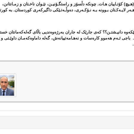
(
هـیچ) کۆتـاییان هـات. چونکە دڵسۆز و راستگـۆنیـن، نێـوان ناخـتان و زمـانتانن،
ـەر لایـەکـتان بـوونە بـە نـۆکـەری، دەوڵـەتـێکی داگیرکەری کوردستان. بە کور
پێکەوە دانیـشتـن؟؟ کەی جارێک لە جاران بەرژەوەندیی باڵای گەلەکەمانتان خست
باجی ئـەم هەموو کارەسات و نەهـامەتییانەش، گەلە داماوەکەمـان داوێـتی و