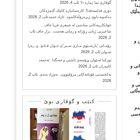
گۆڤاری نما ژمارە ٦١
ئاب 4, 2026
دا
دۆزی فەلسەفە5: کارەساتبارە کاتێک گەمژەکان
ەڵێک
دەکەونە داوی ژیرەزۆڵەکانەوە.. ئازاد حەمە
ئاب 2, 2026
جوانکارییەکانی سادەیی لە شیعری فریا جاف…
شاعیریی ژیانی ڕۆژانە و زمانی هەست.. نزار جاف
ئاب
2, 2026
ن و
رۆمـانی “پارشـێوی مـاری سـیر”ی جـوان قـادۆ.. و. رەزا
شـوان
ئاب 2, 2026
تورکیا لەنێوان پڕۆسەی ئاشتی و جەنگدا.. ئەحمەد
نی و
کامەران
ئاب 2, 2026
و
پەکخستنی قۆناغەکانی مرۆڤبوون.. نەوزاد بەندی
ئاب 2,
2026
نی و
ەڵاتی
کتێب و گۆڤاری نوێ
ەم
کەسی
ی