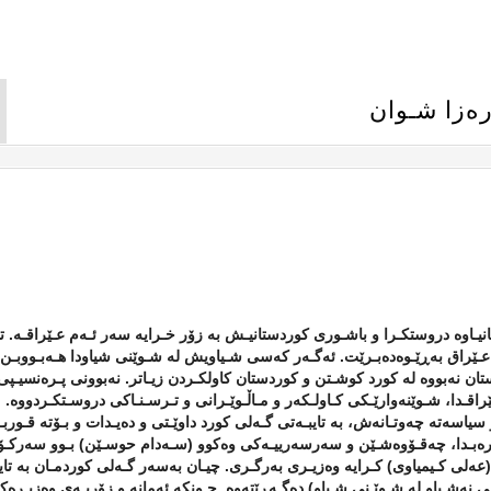
رەزا شـوان
یتانیـاوە دروستکـرا و باشـوری کوردستانیـش بە زۆر خـرایە سەر ئـەم عـێراقـە. تا
عـێراق بەڕێـوەدەبـرێت. ئەگـەر کەسی شـیاویش لە شـوێنی شیاودا هـەبـووبـن ی
تان نەبووە لە کورد کوشـتن و کوردستان کاولکـردن زیـاتر. نەبوونی پـرەنسیـپی
قـدا، شـوێنەوارێـکی کـاولـکەر و مـاڵـوێـرانی و تـرسـنـاکی دروسـتکـردووە.
سیاسەتە چەوتـانەش، بە تایبـەتی گـەلی کورد داوێـتی و دەیـدات و بـۆتە قـوربـ
رەبـدا، چەقـۆوەشـێن و سەرسەرییـەکی وەکوو (سـەدام حوسـێن) بـوو سەرکـۆ
عەلی کـیمیاوی
) کـرایە وەزیـری بەرگـری. چیـان بەسەر گـەلی کوردمـان بە تای
 نەشـیاو لە شـوێـنی شـیاو
) دەگـەڕێتەوە. چـونکە ئەمانە و زۆربـەی وەزیـرەکـ