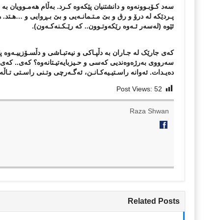
سەد کـۆبـوونەوە و دانشتنیان پێکەوە کـرد. بەڵام هەمـوویان بە
پـردێکە لە درۆ و رق و بێ مـتـمانـەیی و بێ بـڕوایی و …هـتد. ه
ئێوە
(
لەسەر ئـەوە رێکەوتـوون.. کە رێـکـنەکـەون
).
کەی جارێک لە جـاران بە دڵپـاکی و نیەتبـاشی و دڵسـۆزییـەوە 
سەرووی بەرژەوەندیی کەسی و حـیزبایەتیـتانەوە؟ کەی.. کەی. 
دەیـدات. ئەوانە راسـتیـیەکـانـن، ئەگـەرچی وتـنی راسـتی تـاڵە.
Post Views:
52
Raza Shwan
Related Posts