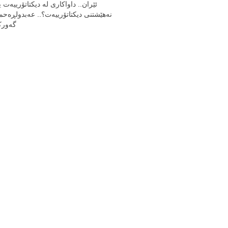
ئێران.. داواکاری لە دیکتاتۆرییەت ی
نەهێشتنی دیکتاتۆرییەت؟.. عەبدولڕەحم
گەور