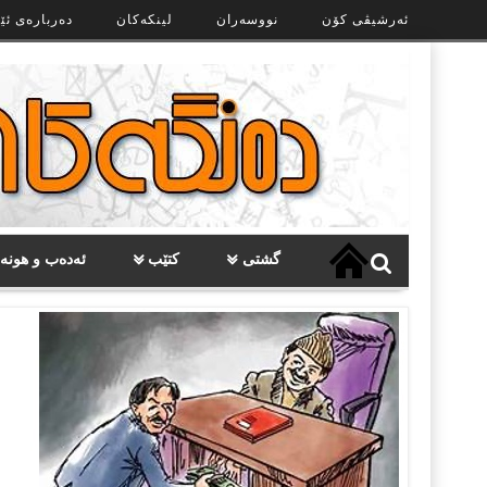
Ski
ئەرشیڤی کۆن
نووسەران
لینکەکان
دەربارەی ئێ
t
th
conten
گشتی
کتێب
ئەدەب و هونە