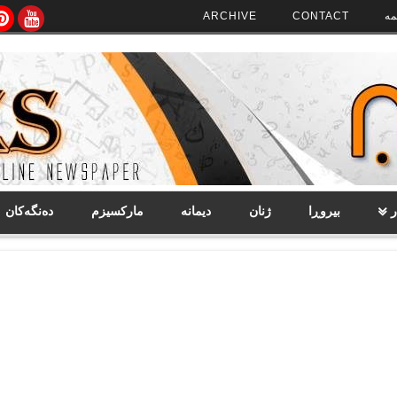
مە
CONTACT
ARCHIVE
ر
بیروڕا
ژنان
دیمانە
مارکسیزم
دەنگەکان