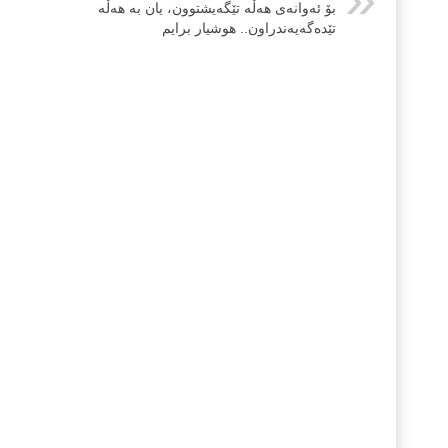
بۆ ئەوانەی هەڵە تێگەیشتوون، یان بە هەڵە
تێدەگەیەندراون.. هوشیار برایم