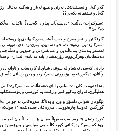
گەر گەل و نیشـتمانێک، نەزان و هـیچ لەبار و هەگـبە بەتـاڵی 
گەل و نیشتمانە بکەین؟؟
(سـوکـرات) دەڵێت: “دەسـەڵات پیـاوان گەنـدەڵ ناکـات.. بەڵکو
دەکـەن”
.
گـرنگـتریـن ئەو مەرج و خەسـڵەتە سەرەکـییانەی پێـویستە لە سە
سەرکـردەیی، رەوشـت، خۆنەسەپێن، بەرژەوەنـدی نەویستی تا
لەسەر بنەمـای بنەماڵـەیی و عـەشـرەتی و حـیزبی و دەڵەچـەیی
دەسەڵاتیان وەرگرتووە. زۆربەشیان پایە بە پایەی ئیـداری و سی
دانانی کەسی نەشیاو لە شوێنی شیاودا، کارەسات و تاوانە دەر
وڵاتان، دەگەڕێتەوە، بۆ بوونی سەرکـردە و بەرپـرسانی دڵسـۆز 
بەداخەوە نە کاربەدەستانی بـاڵای دەسەڵات، نە سەرکردەکانی ح
هەڵبگرن. ئەوان وەکوو قـیر و زفـت بە کورسی و پـۆسـتەکـانیـان
بێگومان شوانی دڵسۆز و وریا و بەئاگا، مەڕەکانی بە جوانی دەل
گورگبـن، ئەوسا چارەنووسی مەڕەکـان چیـدەبێـت ؟؟ چونـکە شـو
کورد وتەنی (تا رەجـەب سەرپاڵـەمـان بێـت.. حـاڵـمان لەمـە باش
چونـکە سەرکـردەکـانی کورد کاڵـفامی سیاسی و بەڕێوەبردنن، ه
سـیاسییەکان و دیـپلـۆمـاتییەکانـدا دۆڕاون. نابەڵـەدن و تـوانای 