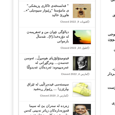
” فەلسەفەی ئاکاری پزیشکی”
ی مامۆستا “ڕێبوار سیوەیلی”٭..
ی
هاوڕێ خالید
شوبات 9, 2022 Closed
دیالۆگی نێوان من و ئەهریمەن
ەوجی
لە دۆزەخدا.(٢).. شەماڵ
ـوون
بارەوانی
ئیلول 24, 2022 Closed
فینومینۆلۆژیای هوسڕڵ.. ئەوسن
حەسەن… وەرگێڕانی لە
عەرەبییەوە: ئەردەڵان عەبدوڵڵا
.
ردار
مارس 4, 2022 Closed
سیستەمی فیدەڕاڵیی لە ئێراق
پۆست
بپارێزن! … ڕێبوار ڕەشید
مارس 3, 2020 Closed
ری
زه‌رده‌ له‌ سه‌ران بێ له‌ سیما
قه‌وزه‌داره‌كان زیاتر نه‌بینی كه‌س