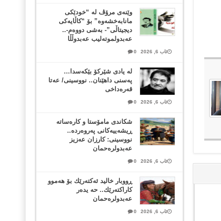
وێنەی مرۆڤ لە “خودێکی
مانابەخشەوە” بۆ “کاڵایەکی
دیجیتاڵی”- بەشی دووەم-..
عەبدولموتەلیب عەبدوڵڵا
ئاب 6, 2026
0
لە یادی شێرکۆ بێکەسدا…
پەسنی داهێنان.. نووسینی/ عەتا
قەرەداخی
ئاب 6, 2026
0
شکاندی مامۆستا و کارەساتە
ڕیشەییەکانی پەروەردە..
نووسینی: کارزان عەزیز
عەبدولرەحمان
ئاب 6, 2026
0
ڕووبار خالید ئەكتەرێك بۆ هەموو
كاراكتەرێك.. حه یدەر
عەبدولرەحمان
ئاب 6, 2026
0