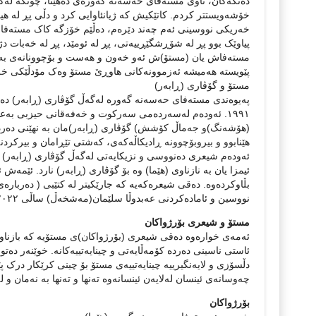
دەنگەکان، ناوی مستەفای حەسەنە گەورەی دەهێنا، چونکە لەگەڵ
خۆشەویستتر کردم. کاتێکیش کە ژیانئاوایی کرد و دڵی پڕ لە ه
خەریکی نووسینی ئەم چەند دێرەم، دەڵێم خۆزگە کاک مستەفا ژ
پیاوێک بوو پڕ لە شۆڕشگێڕییەتی، پڕ لە ئومێد، پڕ لە خەبات دژ
مستەفاش یان (مستۆ)ش ئەو خەون و هەست و بۆچوونانەی بە نو
پێویستە هەمیشە ئەزموونەکانی هاوڕێ مستۆ وەک مۆدڵێکی خەبات
مستۆ و گۆڤاری (ڕابەر)
١٩٩١. ئەودەم لەسەردەمی سەرکوت و خەفەقانی حیزبی بەع
(هۆشەنگ)و جەماڵ کۆشش) گۆڤاری (ڕابەر)مان بە نهێنی دەردە
هێنابوو و بیروبۆچوونە ڕادیکاڵەکەی، کەشتی تێڕامان و بیرکر
ئەودەم شیعری دەنووسی و نزیکایەتی لەگەڵ گۆڤاری (ڕابەر) 
نووسین و ئامادەکردنی عەبدوڵا سلێمان(مەشخەڵ) ساڵی ٢٠٢٢ بڵاوکراوەتەوە.
مستۆ و شیعری بۆرژواکان
ئاستی ناسینی دەردە کۆمەڵایەتی و چینایەتییەکانە. خوێنەر دەت
دڵسۆزی و لایەنگیرییە چینایەتییەی مستۆ بۆ چینی کرێکار درک 
چەوسانەی ئینسان لەلایەن ئینسانەوە تەنها و تەنها بە نەمان و
بۆرژواکان