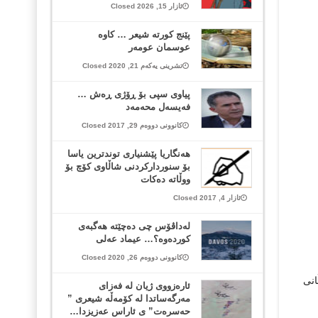
ئازار 15, 2026 Closed
پێنج کورتە شیعر … کاوە
عوسمان عومەر
تشرینی یەکەم 21, 2020 Closed
پیاوى سپى بۆ ڕۆژى ڕه‌ش …
فەیسەل محەمەد
کانوونی دووەم 29, 2017 Closed
هه‌نگاریا پێشنیاری توندترین یاسا
بۆ سنورداركردنی شاڵاوی كۆچ بۆ
ووڵاته‌ ده‌كات
ئازار 4, 2017 Closed
له‌داڤۆس چی ده‌چێته‌ هه‌گبه‌ی
كورده‌وە؟… عیماد عه‌لی
کانوونی دووەم 26, 2020 Closed
اڵانی
ئارەزووی ژیان لە فەزای
مەرگەساتدا لە کۆمەڵە شیعری ”
حەسرەت” ی ئاراس عەزیزدا…