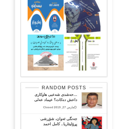
RANDOM POSTS
…حه‌شدی شه‌عبی هاوكاری
داعش ده‌كات؟ عیماد عه‌لی
مارس 27, 2019 Closed
جەنگی ئەوان، شۆڕشی
پڕۆلیتاریا.. کامل احمد