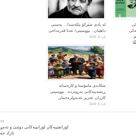
کی
لە یادی شێرکۆ بێکەسدا… پەسنی
یەکی
داهێنان.. نووسینی/ عەتا قەرەداخی
-..
ئاب 6, 2026
ا
شکاندی مامۆستا و کارەساتە
ڕیشەییەکانی پەروەردە.. نووسینی:
کارزان عەزیز عەبدولرەحمان
ئاب 6, 2026
xt
لۆزانچییەکان لۆزانییەکانی دوێنێ و ئەمڕۆ
ئازاد حە