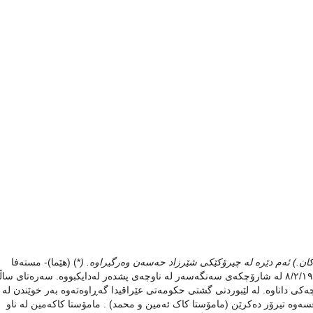
کان.) ئەم دێرە لە چیرۆکێکی شێرزاد حەسەن وەرگیراوە. (
*) (هێما)- مستەفا
حەسەن ئەحمەد ناسراو بە ( مستەفای حەسەنە گەورە) لە ٨/٢/١٩٦٢ لە شارۆچکەی سەنگەسەر لە ناوچەی پشدەر لەدایکبووە. سەرەتای س
ەکی داناوە. لە لێبوردنی گشتی حکومەتی عێراقیدا گەڕاوەتەوە بەر خوێندن لە
سەوە تیرۆر دەکرێن (مامۆستا کاک ئەمین و محمد) . مامۆستا کاکەمین لە ناو