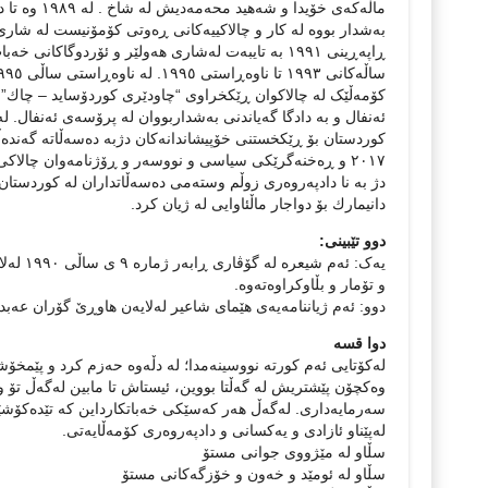
ماڵەکەی خۆ
بەشدار بووە لە کار و چالاکییەکانی ڕەوتی کۆمۆنیست لە شاری
ڕاپەڕینی ١٩٩١ بە تایبەت لەشاری هەولێر و ئۆردوگاک
کۆمەڵێک لە چالاکوان ڕێکخراوی “چاودێری کوردۆساید – چاك” د
٢٠١٧ و ڕەخنەگرێکی سیاسی و نووسەر و ڕۆژنامەوان چالاک
دانیمارك بۆ دواجار ماڵئاوایی لە ژیان کرد.
دوو تێبینی:
و تۆمار و بڵاوکراوەتەوە.
دوو: ئەم ژیاننامەیەی هێمای شاعیر لەلایەن هاوڕێ گۆران عەبد
دوا قسە
لەکۆتایی ئەم کورتە نووسینەمدا؛ لە دڵەوە حەزم کرد و پێمخۆشە
وەکچۆن پێشتریش لە گەڵتا بووین، ئیستاش تا مابین لەگەڵ تۆ و
سەرمایەداری. لەگەڵ هەر کەسێکی خەباتکارداین کە تێدەکۆشێت
لەپێناو ئازادی و یەکسانی و دادپەروەری کۆمەڵایەتی.
سڵاو لە مێژووی جوانی مستۆ
سڵاو لە ئومێد و خەون و خۆزگەکانی مستۆ