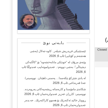
)
بابەتی نوێ
Closed
ئێستێتیکی فریدریش شیلەر.. کاوە جەلال (بەشی
هەشتەم و کۆتایی)
ئاب 6, 2026
وێنەی مرۆڤ لە “خودێکی مانابەخشەوە” بۆ “کاڵایەکی
دیجیتاڵی”- بەشی دووەم-.. عەبدولموتەلیب عەبدوڵڵا
ئاب
6, 2026
لە یادی شێرکۆ بێکەسدا… پەسنی داهێنان.. نووسینی/
عەتا قەرەداخی
ئاب 6, 2026
شکاندی مامۆستا و کارەساتە ڕیشەییەکانی پەروەردە..
نووسینی: کارزان عەزیز عەبدولرەحمان
ئاب 6, 2026
ڕووبار خالید ئەكتەرێك بۆ هەموو كاراكتەرێك.. حه یدەر
عەبدولرەحمان
ئاب 6, 2026