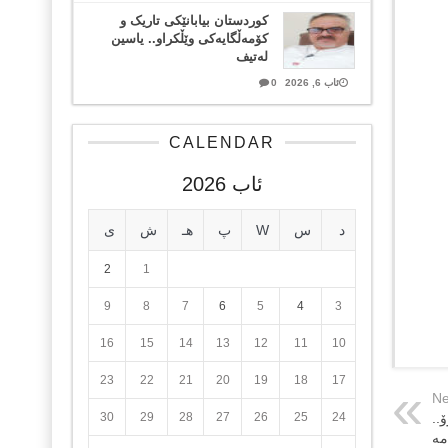
کوردستان بیابانێکی تاریک و
کۆمەڵگایەکی وێڵکراو.. یاسین
لەتیف
ئاب 6, 2026
0
CALENDAR
ئاب 2026
د
س
W
پ
هـ
ش
ی
2
1
9
8
7
6
5
4
3
16
15
14
13
12
11
10
23
22
21
20
19
18
17
Ne
30
29
28
27
26
25
24
..
مە