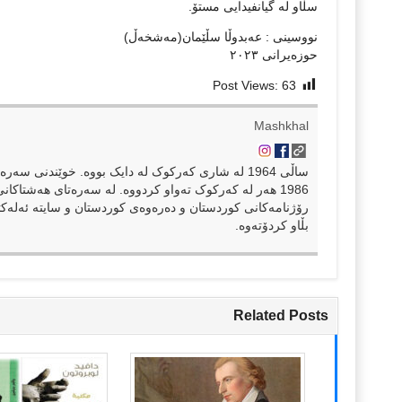
سڵاو لە گیانفیدایی مستۆ.
نووسینی : عەبدوڵا سڵێمان(مەشخەڵ)
حوزەیرانی ٢٠٢٣
Post Views:
63
Mashkhal
ساڵی 1964 لە شاری کەرکوک لە دایک بووە. خوێندنی س
1986 هەر لە کەرکوک تەواو کردووە. لە سەرەتای هەشتاک
رۆژنامەکانی کوردستان و دەرەوەی کوردستان و سایتە ئەلەک
بڵاو کردۆتەوە.
Related Posts