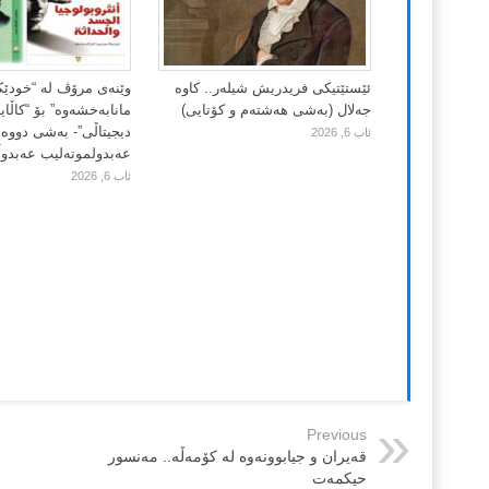
ئێستێتیکی فریدریش شیلەر.. کاوە
وێنەی مرۆڤ لە “خودێ
جەلال (بەشی هەشتەم و کۆتایی)
مانابەخشەوە” بۆ “کاڵا
دیجیتاڵی”- بەشی دووەم
ئاب 6, 2026
عەبدولموتەلیب عەبدوڵڵ
ئاب 6, 2026
Previous
قەیران و جیابوونەوە لە کۆمەڵە.. مەنسور
حیکمەت