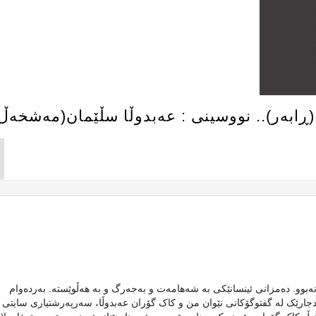
ابەر).. نووسینی : عەبدوڵا سڵێمان(مەشخەڵ
بوو. دەمزانی ئینسانێکی بە شەهامەت و بەجەرگ و بە هەڵوێستە. بەردەوام
دجارێک لە گفتوگۆکانی نێوان من و کاک گۆران عەبدوڵا، سەرپەرشتیاری سایتی