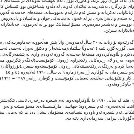
 کاک گۆران زۆر نزیک و هاوڕێ بوون، ئەم ناوهێنانە ئەوندەی تر مستەفای لا
یوای بۆ رزگاری بەشەرییەت لەلێدان کەوت، لە دڵەوە پێمناخۆش بوو. ئێستاش کا
یانئاوایی نەکردایە و منیش ئەم دێرانەم نەنووسیایە. مستەفای حەسەنە گەورە
 بە ستەم و نابەرابەری، پڕ لە خەون بە دنیایەکی جوان و یەکسان و دادپەروەر.
وسین و بەشیعر دەردەبڕی. مستۆ ئینسانێک بوو پڕ لە ئەزموونی خەباتکارانە 
کارانە ببینرێن.
پەیوەندی مستەفای حەسەنە گەورە لەگەڵ گۆڤاری (ڕابەر) دەگەڕێتەوە بۆ زیات لە ٣٠ ساڵ لەمەوبەر، واتا پێش هەڵچوونە جەماوەریی
سی گۆڕبەگۆڕ، ئێمە ( عەبدوڵا سڵێمان(مەشخەڵ) و دکتۆر نەوزاد ئەحمەد ئەسو
کرد و بڵاودەکردەوە. مستەفا حەسەنە گەورە ئەودەم وازی لە پێشمەرگایەتی
دنەوەی بەرەو لای ڕیزەکانی ڕێکخراوی (ڕەوتی کۆمۆنیست)لەنگەر پێگرتبوو. مس
پەیدا کرد و لەڕێگەی ڕێکخستنەکانی ڕەوتی کۆمۆنیستەوە شیعری(بۆرژواکان) 
ئیمزا یان بە نازناوی (هێما) وە بۆ گۆڤاری (ڕابەر) نارد. ئێمەش ئەو شیعرەمان لە گۆڤاری (ڕابەر) ژمارە ٩ ی ساڵی ١٩٩٠ لەلاپەڕە ٤٤ و ٤٥
بڵاوکردەوە. دەقی شیعرەکەیە کە ج
ئەمەی خوارەوە دەقی شیعری (بۆرژواکان)ی مستۆیە کە بازناوی هێما لە ساڵی ١٩٩٠ دا بڵاوکراوەتەوە. ئەم شیعرە دەرخەری ئاستی تێگەی
وانێت لەپەنجەرەی ئەم شیعرەوە؛ جیهانبینی مارکسیستانەی مستۆ ببینێت و ئەو
پێبکات. ئەم شیعرە ئەو باوەڕە ئینسانییەی مستۆمان نیشان دەدات کە نەمانی ست
 لەگۆڕنانی نیزامی سەرمایەداری دێتە دی.