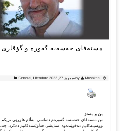
مستەفای حەسەنە گەورە و گۆڤاری (ڕ
Mashkhal
by
تەممووز 27, 2023
Literature
,
General
من و مستۆ
من مستەفای حەسەنە گەورەم دەناسی. بەڵام هاوڕێی نزیکم نە
نووسینەکانیم دەخوێندەوە. ستایشی هەڵوێستەکانیم دەکرد. چەن