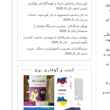
کوردستان بیابانێکی تاریک و کۆمەڵگایەکی وێڵکراو..
تێک
یاسین لەتیف
ئاب 6, 2026
بە دیار زمانەوە دانیشتووم بە دیار کوردەوە.. داستان
کە
بەرزان
ئاب 6, 2026
تونێڵی جەنگەکان.. شیعری عەبدوڵڵا سلێمان (
مەشخەڵ)
ئاب 6, 2026
ەکەی ساڵی
ڕۆمانی بیرانی شەڕڤانێک لە نووسینی ئەحمەد کامەران
ەد
بڵاودەکرێتەوە …
ئاب 6, 2026
دەسەڵاتدارانی هەرێم و دڵخۆشکردنی خەڵک.. نەوزاد
تۆ
بەندی
ئاب 6, 2026
ی بە
ارێکیتر لە کتێبی ( دەربارەی کار و تێکۆشانی حەلقەی ئەدیبانی کۆمۆنیست و گۆڤاری ڕابەر ١٩٨٧ – ١٩٩١) لە
کتێب و گۆڤاری نوێ
شتن و
ەم و