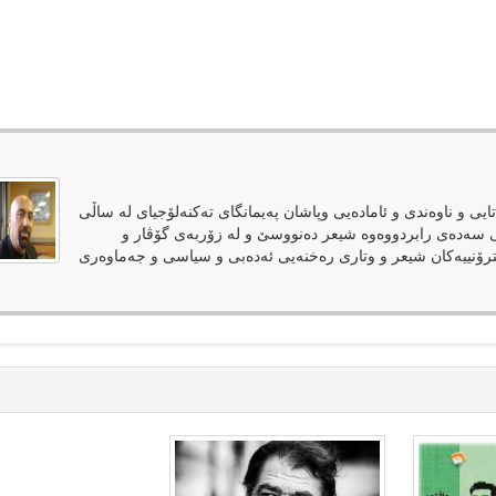
ەرەتایی و ناوەندی و ئامادەیی وپاشان پەیمانگای تەکنەلۆجیای لە ساڵی
انی سەدەی رابردووەوە شیعر دەنووسێ و لە زۆربەی گۆڤار و
ترۆنییەکان شیعر و وتاری رەخنەیی ئەدەبی و سیاسی و جەماوەری