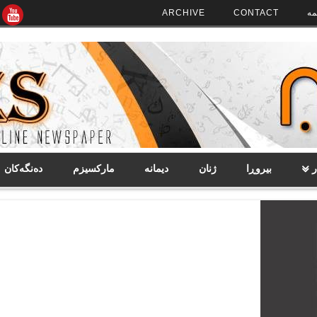
مە
CONTACT
ARCHIVE
ر
بیروڕا
ژنان
دیمانە
مارکسیزم
دەنگەکان