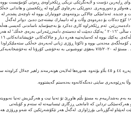
یدا و شەهید محەمەدیش لە شاخ . لە ١٩٨٩ وە تا دوای ڕاپەرین دۆست و لایەنگرێکی نزیکی ڕێکخراوەی ڕەوتی کۆمۆنیست بووە
 هەولێر و دەوروبەری. دەورێکی بەرچاوی گێڕاوە لە ڕێکخستن و هاندانی خەڵک
انی خەبات و جدیدە. ئەندامێکی چالاکی بزوتنەوەی جووتیاران بووە لە ناوچەی پشدەر لە
ساڵەکانی ١٩٩٣ تا ناوەڕاستی ١٩٩٥. لە ناوەڕاستی ساڵی ١٩٩٥ کۆچ دەکات بۆ دەرەوەی وڵات و لە دانیمارك نیشتەجێ دەبێ. دواتر لەگەڵ
ادەمەزرێنن. ئەم ڕێکخراوە کاری دەکرد بۆ بەجینۆساید ناساندنی کەیسی هەڵە
ئەنفال و بە دادگا گەیاندنی بەشداربووان لە پرۆسەی ئەنفال. لە ساڵی “٢٠١٦ ” یەکێک دەبێت لە دەستەی دامەزرێنەرانی بەرەی خەڵك” ل
ی کۆمەڵگەی مەدەنی بووە و تاکۆتا ڕۆژی ژیانی لەبەرەی خەڵکی ستەملێکراودا ب
دژ بە نا دادپەروەری زوڵم وستەمی دەسەڵاتداران لە کوردستان . مستۆ لە ٧/٥/٢٠٢٠ بەهۆی تووشبونی بە نەخۆشی کۆرۆنا لە نەخۆشخانەیەک
یەک: ئەم شیعرە لە گۆڤاری ڕابەر ژمارە ٩ ی ساڵی ١٩٩٠ لەلاپەڕە ٤٤ و ٤٥ بڵاو بۆتەوە. هەورەها لەلایەن هونەرمەند زاهیر جەلال کراو
وڵا بەڕێوەبەری سایتی دەنگەکانەوە بەدەستم گەیشتووە.
 بەم بەشدارییەم بە مستۆ بڵێم هاوڕێ تۆ تەنیا نیت و هەرگیزیش تەنیا نەبوویتە
 هەرکەسێکی ترداین کە ئامانجی ڕزگاری ئینسانییەتە لە ستەم و کۆیلەتی
 لەپێناو لەگۆڕنانی بۆرژاوازی. لەگەڵ هەر تێکۆشەرێکین کە شەو وڕۆژی هەو