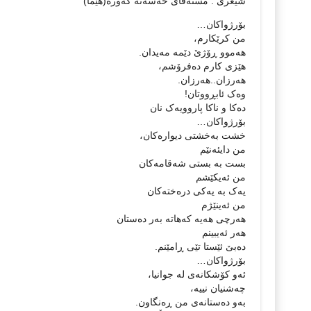
شیعری : مستەفای حەسەنە گەورە(هێما)
بۆرژواکان…
من کرێکارم،
هەموو ڕۆژێ دێمە مەیدان.
هێزی کارم دەفرۆشم،
هەرزان..هەرزان.
وەک ئابڕووتان!
دەکا و ناکا پاروویەک نان
بۆرژواکان…
خشت بەخشتی دیوارەکان،
من دایئەنێم
بست بە بستی شەقامەکان
من ئەیکێشم
یەک بە یەکی درەختەکان
من ئەینێژم
هەرچی هەیە کەهاتە بەر دەستان
هەر ئەیبینم
دەبێ ئێستا تێی ڕامێنم.
بۆرژواکان…
ئەو کۆشکانەی لە جوانیا،
چەشنیان نییە،
بەو دەستانەی من ڕەنگاون.