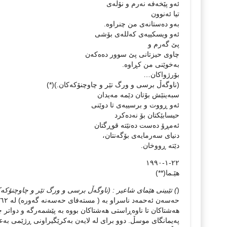
ئەو پێخەفە نەرم و نۆڵەی
تیا ئەنوون
بەو دەستانەی من چنراوە.
ئەو ویسکییەی کەللەی بۆشی
پێ گەرم و
چاوی حیزتانی پێ سوور دەەکەن
بەخوێنی من کڕاوە.
بۆرژواکان…
(ناوگەڵ برسی و ورگ تێر و چاوچنۆکەکان.)(*)
سبەینێش بۆتان دێمە مەیدان
ئەو ڕووت و برسییەی تا دوێنی
حیسابێکتان بۆ نەدەکرد
ئەمڕۆ دەست دەنێتە قوڕگتان
دنیای سەرمایەی بۆگەنتان،
دێتە ڕووخان.
٢٢-١-١٩٩٠
هێـما(**)
(
) تێبینی هێمای شاعیر : (ناوگەڵ برسی و ورگ تێر و چاوچنۆکە
هەشتاکان تا ناوەڕاستی هەشتاکان بووە بە پێشمەرگە و دواتر چ
پەیمانگای موسڵ. دوو برای لە لایەن بەکرێگیراونی ڕژێمی بەع