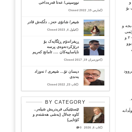
 و
نووسینی/ عەتا قەرەداخی
 بۆ
مارس 15, 2022 Closed
شیعر/ شانۆی حەز.. دڵکەش قادر
بجە و
ئیلول 4, 2023 Closed
ە هەرێمی
کوردستان بۆ ڕێکخستنی خۆپیشاندانەکان دژبە دەسەڵاتە گەندەڵەکەی. یەکێك بووە لە کەسایەتییە هەرە دیار و چالاکەکانی خۆپیشاندانەکانی ٢٠١٦ و
ڕیفراندۆم ڕێگایەک بۆ
وو
درێژکردنەوەی پرسە
ی
نایاساییەکان …. ئامانج کەریم
حوزەیران 19, 2017 Closed
ەتە سروود
دیسان تۆ… شیعری / نەوزاد
بەندی
ئاب 23, 2022 Closed
.
BY CATEGORY
ئێستێتیکی فریدریش شیلەر..
ڵدانە
کاوە جەلال (بەشی هەشتەم و
کۆتایی)
ئاب 6, 2026
0