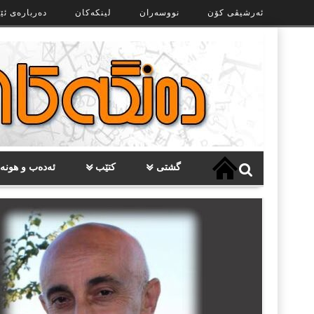
Ski
ئەرشیڤی کۆن
نووسەران
لینکەکان
دەربارەی ئێ
t
th
conten
گشتی
کتێب
ئەدەب و هونە