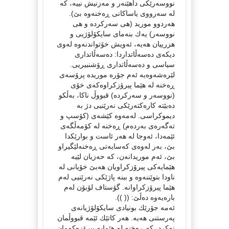
نووسه‌رێكی داهێنه‌ر و مه‌زنیش نییه‌، كه‌
له‌ سه‌رووی یاساكانی ڕه‌خنه‌وه‌ بێ).
هه‌ردوو مورید (هی سه‌ركرده‌ و هی
نووسه‌ر) یه‌ك بنه‌مای سایكۆلۆژیی و
هزرییان هه‌یه‌، ئه‌ویش خۆتواندنه‌وه‌ له‌وی
دیكه‌ی ده‌سه‌ڵاتداردا: ده‌سه‌ڵاتداری
سیاسی و ده‌سه‌ڵاتداری ڕۆشنبیریی.‌
لێره‌شه‌وه‌یه‌ ئه‌م جۆره‌ موریده‌ پرۆسه‌ی
ڕه‌خنه‌ له‌ هێما پیرۆزكراوه‌كه‌ی خۆی
(نووسه‌ر و سه‌ركرده‌) قبووڵ ناكا، به‌ڵكو
ده‌بێته‌ كاره‌كته‌رێكی نه‌رێنیی دژ به‌‌
دیموكراسی. له‌مه‌وه‌ كێشه‌ی (كۆسپ و
ته‌گه‌ره‌ی به‌رده‌م) ڕه‌خنه‌ له‌ كۆمه‌ڵگه‌ی
ئێمه‌دا، ئه‌وجا له‌ هه‌ر ئاست و بوارێكدا
بێ، به‌ر له‌وه‌ی كه‌سایه‌تی ڕه‌خنه‌لێگیراو
بێ، ئه‌م موریدانه‌ن، كه‌ حه‌زیان لێیه‌
هێمایه‌كی پیرۆزكراویان هه‌بێ خۆیانی له‌
ناودا بتوێننه‌وه‌ و ببنه‌ پاژێكی نه‌رێنیی له‌م
هێما پیرۆزكراوانه‌. گۆستاف لۆبۆن له‌م
باره‌یه‌وه‌ ده‌ڵێ: (( )).
ئه‌مه‌ جۆرێك بونیادی سایكۆلۆژیانه‌ی
په‌رستنی هه‌یه‌. هه‌ر كاتێك ئێمه‌ قبووڵمان
نه‌كرد، كه‌ ڕه‌خنه‌ له‌ هێمایه‌ پیرۆزه‌كه‌مان