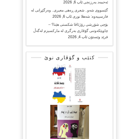
ئەحمەد بەرزنجی
ئاب 6, 2026
گێسووی شەو.. شعری ڕەهی معیری.. وەرگێڕانی لە
فارسییەوە: شەهلا نوری
ئاب 6, 2026
بۆچی شۆڕشی رۆژئاڤا شکستی هێنا؟ –
چاوپێکەوتنی گۆڤاری بەرگری لە مارکسیزم لەگەڵ
فرێد وێستۆن
ئاب 4, 2026
کتێب و گۆڤاری نوێ