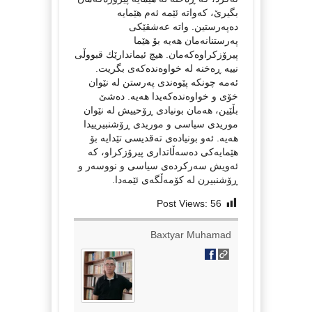
بگیرێ، كه‌واته‌ ئێمه‌ ئه‌م هێمایه‌
ده‌په‌رستین. واته‌ عه‌شقێكی
په‌رستنانه‌مان هه‌یه‌ بۆ هێما
پیرۆزكراوه‌كه‌مان. هیچ ئیماندارێك قبووڵی
نییه‌ ڕه‌خنه‌ له‌ خواوه‌نده‌كه‌ی بگریت.
ئه‌مه‌ چونكه‌ پێوه‌ندی په‌رستن له‌ نێوان
خۆی و خواوه‌نده‌كه‌یدا هه‌یه‌. ده‌شێ
بڵێین، هه‌مان بونیادی ڕۆحییش له‌ نێوان
موریدی سیاسی و موریدی ڕۆشنبیرییدا
هه‌یه‌. ئه‌و بونیاده‌ی ته‌قدیسی تێدایه‌ بۆ
هێمایه‌كی ده‌سه‌ڵاتداری پیرۆزكراو، كه‌
ئه‌ویش سه‌ركرده‌ی سیاسی و نووسه‌ر و
ڕۆشنبیرن له‌ كۆمه‌ڵگه‌ی ئێمه‌دا.
Post Views:
56
Baxtyar Muhamad