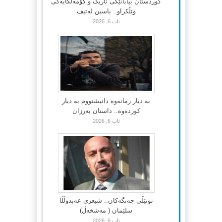
کوردستان بیابانێکی تاریک و کۆمەڵگایەکی
وێڵکراو.. یاسین لەتیف
ئاب 6, 2026
بە دیار زمانەوە دانیشتووم بە دیار
کوردەوە.. داستان بەرزان
ئاب 6, 2026
تونێڵی جەنگەکان.. شیعری عەبدوڵڵا
سلێمان ( مەشخەڵ)
ئاب 6, 2026