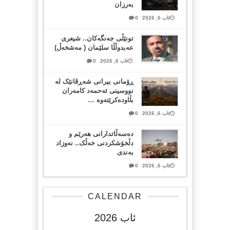
بەرزان
ئاب 6, 2026
0
تونێڵی جەنگەکان.. شیعری
عەبدوڵڵا سلێمان ( مەشخەڵ)
ئاب 6, 2026
0
ڕۆمانی بیرانی شەڕڤانێک لە
نووسینی ئەحمەد کامەران
بڵاودەکرێتەوە …
ئاب 6, 2026
0
دەسەڵاتدارانی هەرێم و
دڵخۆشکردنی خەڵک.. نەوزاد
بەندی
ئاب 6, 2026
0
CALENDAR
ئاب 2026