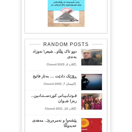
RANDOM POSTS
دوو تاک پێڵاو.. شیعر\ نەوزاد
بەندی
ئاب 4, 2025 Closed
ڕۆژێک دادێت … بەناز فاتیح
نیسان 7, 2020 Closed
قـوتـابـیـانی کوردســتـانـین..
رەزا شـوان
ئاب 10, 2021 Closed
پێشەوا و نەمرەڕێ.. مەهدی
عەبدوڵڵا