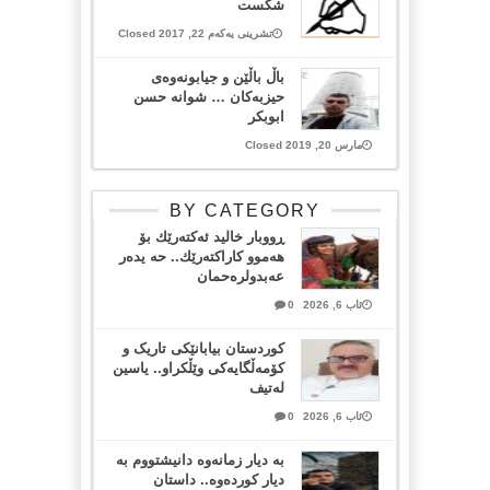
شكست
تشرینی یەکەم 22, 2017 Closed
باڵ باڵێن و جیابونەوەی
حیزبەکان … شوانە حسن
ابوبکر
مارس 20, 2019 Closed
BY CATEGORY
ڕووبار خالید ئەكتەرێك بۆ
هەموو كاراكتەرێك.. حه یدەر
عەبدولرەحمان
ئاب 6, 2026
0
کوردستان بیابانێکی تاریک و
کۆمەڵگایەکی وێڵکراو.. یاسین
لەتیف
ئاب 6, 2026
0
بە دیار زمانەوە دانیشتووم بە
دیار کوردەوە.. داستان