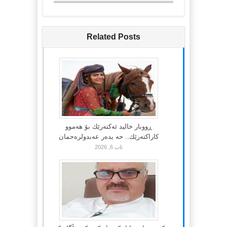
Related Posts
ڕووبار خالید ئەكتەرێك بۆ هەموو
كاراكتەرێك.. حه یدەر عەبدولرەحمان
ئاب 6, 2026