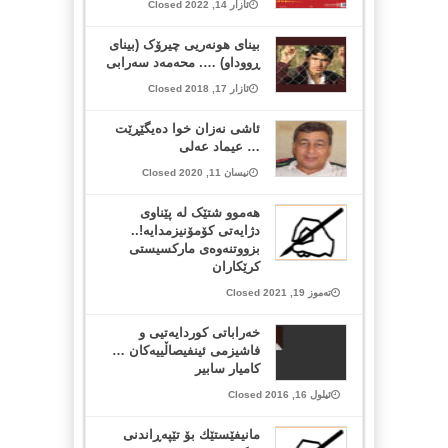
ئازار 14, 2022 Closed
بینای هونەریی چیرۆک (بینای
ڕووداو) …. محەمەد سەرابی
ئازار 17, 2018 Closed
ئاشی نه‌زان خوا ده‌یگێڕێت
… عیماد عه‌لی
نیسان 11, 2020 Closed
هەموو شتێک لە پێناوی
دژایەتی کۆمۆنیزمدایە!..
بزووتنەوەی مارکسیستی
کرێکاران
تەموز 19, 2021 Closed
خەراباتی کوردایەتیی و
فاشیزمی ئینفیصاڵییەکان …
کامیار سابیر
ئیلول 16, 2016 Closed
مانیفێستێك بۆ تێپەڕاندنی