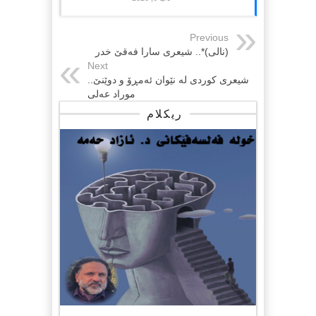
Previous
(نالی)*.. شیعری سارا فەقێ خدر
Next
شیعری کوردی لە نێوان ئەمڕۆ و دوێنێ..
موراد عەلی
ریکلام