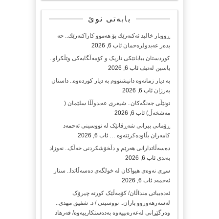
بابەتی نوێ
ڕووبار خالید ئەكتەرێك بۆ هەموو كاراكتەرێك.. حه
یدەر عەبدولرەحمان
ئاب 6, 2026
کوردستان بیابانێکی تاریک و کۆمەڵگایەکی وێڵکراو..
یاسین لەتیف
ئاب 6, 2026
بە دیار زمانەوە دانیشتووم بە دیار کوردەوە.. داستان
بەرزان
ئاب 6, 2026
تونێڵی جەنگەکان.. شیعری عەبدوڵڵا سلێمان (
مەشخەڵ)
ئاب 6, 2026
ڕۆمانی بیرانی شەڕڤانێک لە نووسینی ئەحمەد
کامەران بڵاودەکرێتەوە …
ئاب 6, 2026
دەسەڵاتدارانی هەرێم و دڵخۆشکردنی خەڵک.. نەوزاد
بەندی
ئاب 6, 2026
سڕی نەوەی هیواکان لە خولگەی دەسەڵاتدا.. ستار
ئەحمەد
ئاب 6, 2026
ئەدەبیاتی منداڵان/ کۆمەڵێک کورتە چیرۆک
لەسەر‌هەوروو باران.. نووسینی / د. شفیق‌ مهدی..
وەرگێڕانی لەعەرەبییەوە بەدەستکارییەوە/ فەرهاد