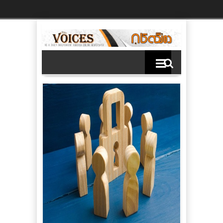
Ski
t
th
conten