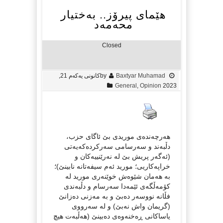
هێمای پیرۆز.. بەختیار
محەمەد
Closed
Baxtyar Muhamad
by
كانونی یه‌كه‌م 21,
General
,
Opinion
2023
هه‌رچه‌نده‌ی موریدی بێ ئاگای حزب،
دڵبه‌ند و سه‌رسامی سه‌ركرده‌كه‌یه‌تی
(ئه‌گه‌ر پریش بێ له‌ نه‌رێنییه‌كان و
خراپه‌كاریی؛ مورید ئه‌م سیفه‌تانه‌ نابینێ)؛
به‌ هه‌مان شێوه‌ش خوێنه‌ری مورید له‌
كۆمه‌ڵگه‌ی ئێمه‌دا سه‌رسام و دڵبه‌ندی
فڵانه‌ نووسه‌ر ده‌بێ و به‌ مه‌زنی ده‌زانێ
(گریمان واش نه‌بێ) و له‌ سه‌رووی
یاساكانی ڕه‌خنه‌وه‌ی ده‌بینێ (هه‌ڵبه‌ت هیچ